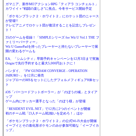
ガマニア、新作MOアクションRPG「ティアラ コンチェルト」
カワイイ＋“戦闘の楽しさ”に焦点。今冬サービス開始予定
「ポケモンブラック２・ホワイト２」にロケット団のニャース
が登場!!
テレビアニメでロケット団が復活することを記念しプレゼン
ト！
35のゲームを収録！「SIMPLEシリーズ for Wii U Vol.1 THE フ
ァミリーパーティー」
Wii U GamePadを持ったプレーヤーと持たないプレーヤーで展
開の変わるゲームも
EA、「シムシティ」早期予約キャンペーンを12月3日まで実施
Originで先行予約すると最大5,000円おトクに！
バンダイ、「FW GUNDAM CONVERGE - OPERATION
JABURO -」を12月に発売
ジャブローのMSをセットにしたデフォルメフィギュア8体セッ
ト
iOS「バーコードフットボーラー」が「のぼうの城」とタイア
ップ
ゲーム内にサッカー選手となった「のぼう様」が登場
「RESIDENT EVIL.NET」で12月に2つのイベントが開催
初のチーム戦「[3人チーム戦]狙いを定めろ！」ほか
「ポケモンブラック２・ホワイト２」の公式Wi-Fi大会が開催
イーブイとその進化形ポケモンのみが参加可能な「イーブイカ
ップ」