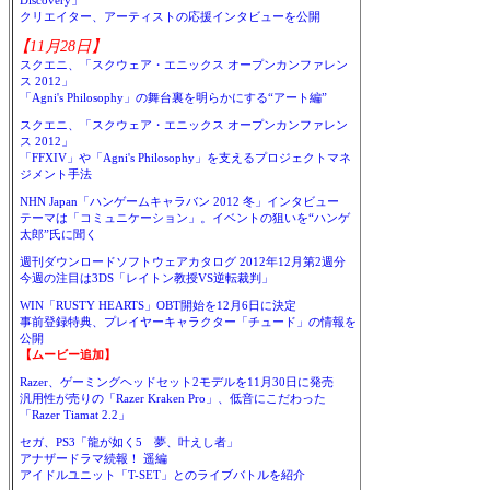
Discovery」
クリエイター、アーティストの応援インタビューを公開
【11月28日】
スクエニ、「スクウェア・エニックス オープンカンファレン
ス 2012」
「Agni's Philosophy」の舞台裏を明らかにする“アート編”
スクエニ、「スクウェア・エニックス オープンカンファレン
ス 2012」
「FFXIV」や「Agni's Philosophy」を支えるプロジェクトマネ
ジメント手法
NHN Japan「ハンゲームキャラバン 2012 冬」インタビュー
テーマは「コミュニケーション」。イベントの狙いを“ハンゲ
太郎”氏に聞く
週刊ダウンロードソフトウェアカタログ 2012年12月第2週分
今週の注目は3DS「レイトン教授VS逆転裁判」
WIN「RUSTY HEARTS」OBT開始を12月6日に決定
事前登録特典、プレイヤーキャラクター「チュード」の情報を
公開
【ムービー追加】
Razer、ゲーミングヘッドセット2モデルを11月30日に発売
汎用性が売りの「Razer Kraken Pro」、低音にこだわった
「Razer Tiamat 2.2」
セガ、PS3「龍が如く5 夢、叶えし者」
アナザードラマ続報！ 遥編
アイドルユニット「T-SET」とのライブバトルを紹介