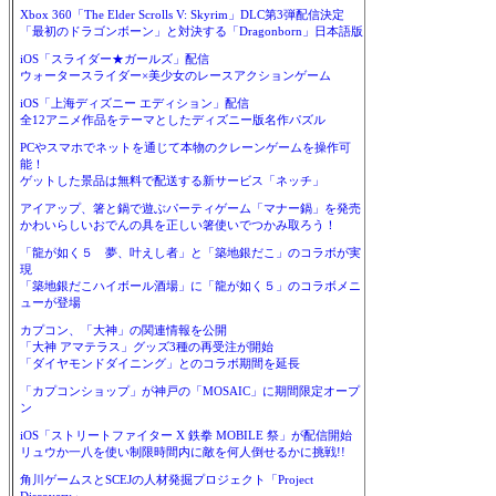
Xbox 360「The Elder Scrolls V: Skyrim」DLC第3弾配信決定
「最初のドラゴンボーン」と対決する「Dragonborn」日本語版
iOS「スライダー★ガールズ」配信
ウォータースライダー×美少女のレースアクションゲーム
iOS「上海ディズニー エディション」配信
全12アニメ作品をテーマとしたディズニー版名作パズル
PCやスマホでネットを通じて本物のクレーンゲームを操作可
能！
ゲットした景品は無料で配送する新サービス「ネッチ」
アイアップ、箸と鍋で遊ぶパーティゲーム「マナー鍋」を発売
かわいらしいおでんの具を正しい箸使いでつかみ取ろう！
「龍が如く５ 夢、叶えし者」と「築地銀だこ」のコラボが実
現
「築地銀だこハイボール酒場」に「龍が如く５」のコラボメニ
ューが登場
カプコン、「大神」の関連情報を公開
「大神 アマテラス」グッズ3種の再受注が開始
「ダイヤモンドダイニング」とのコラボ期間を延長
「カプコンショップ」が神戸の「MOSAIC」に期間限定オープ
ン
iOS「ストリートファイター X 鉄拳 MOBILE 祭」が配信開始
リュウか一八を使い制限時間内に敵を何人倒せるかに挑戦!!
角川ゲームスとSCEJの人材発掘プロジェクト「Project