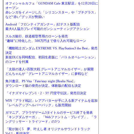
オフィシャルカフェ「GUNDAM Cafe 東京駅店」を12月20日に
オープン
赤レンガをイメージした「シリコンスター」や「プチグラス」
など“赤い”グッズが勢揃い
Android「フロンティアガンナー」β2テスト版配信
最大4人協力プレイ可能のガンシューティングアクション
スルガ銀行、鉄道模型専用のローンを発売
“趣味”に特化した、500万円まで借り入れ可能なローン
「機動戦士ガンダム EXTREME VS. PlayStation3 the Best」発売
決定
新規DLCを同時配信、初回生産版に「バトルオペレーション」
のコードを付属
「太鼓の達人×百獣大戦 グレートアニマルカイザー」が展開
どんちゃんが「グレートアニマルカイザー」に参戦など
角川書店、PS Vita「Fate/stay night [Realta Nua]」
ダウンロード版の発売が決定。体験版の配信も決定
「イナズマイレブン1・2・3!! 円堂守伝説」発売日決定
WIN「アラド戦記」レアアバターが手に入る新アイテムを追加
「レベルアップヘルパーパック」も販売開始
ガマニア、ブラウザゲーム3タイトルのサービス終了を発表
「キングダムサーガ」、「Webファントム・ブレイブ」、「ラ
ングリッサー・トライソード」の3つ
「龍が如く5 夢、叶えし者 オリジナルサウンドトラック
Vol.1」配信決定