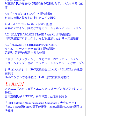
氷室京介氏の過去の代表作6曲を収録したアルバムも同時に配
信
iOS「ドラゴンコインズ」が配信開始
セガの技術と叡知を結集したコインRPG
Android「アパレルパレットSP」配信
衣装のデザイン、販売ができるソーシャルシミュレーション
AC「頭文字D ARCADE STAGE 7 AA X」が稼働開始
「関東最速プロジェクト」などを追加したシリーズ最新作
AC「BLAZBLUE CHRONOPHANTASMA」
タイムリリースキャラ第1弾を配信開始
第2弾、第3弾の配信内容も公開
「ドリームクラブ」シリーズとパセラのコラボレーション
ドリームクラブ一色の「コラボレーションカフェ」がオープン
シリコンスタジオ、SWF変換再生エンジン「BLADE」の販売
を開始
Flashコンテンツを手軽にHTML5形式に変換可能に
【11月27日】
スクエニ「スクウェア・エニックス オープンカンファレンス
2012」
吉田直樹氏が「FFXIV」を作り直した理由を語る
「Intel Extreme Masters Season7 Singapore」大会レポート
「SC2」は韓国STING選手が優勝、BenQ所属のGrubby選手は
準優勝