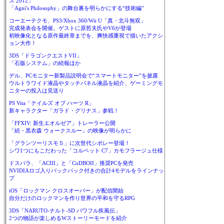
ス 2012」
「Agni's Philosophy」の舞台裏を明らかにする“技術編”
コーエーテクモ、PS3/Xbox 360/Wii U「真・北斗無双」
完成発表会を開催。ゲストに原哲夫氏やV6が登場
初映像化となる原作最終章までを、爽快感重視で描いたアクシ
ョン大作！
3DS「ドラゴンクエストVII」
「石版システム」の続報ほか
デル、PCモニター新製品説明会で“スマートモニター”を披露
ウルトラワイド液晶やタッチパネル液晶を紹介、ゲーミングモ
ニターの投入は見送り
PS Vita「テイルズ オブ ハーツ R」
新キャラクター「ガラド・グリナス」参戦！
「FFXIV: 新生エオルゼア」トレーラー公開
「続・黒衣森 ウォークスルー」の映像が明らかに
「グランツーリスモ５」に次世代シボレー登場！
シワ1つにもこだわった「コルベット C7」カモフラージュ仕様
ドスパラ、「ACIII」と「CoDBOII」推奨PCを発売
NVIDIAロゴ入りバックパック付きの合計4モデルをラインナッ
プ
iOS「ロックマン クロスオーバー」が配信開始
自分だけのロックマンを作り世界の平和を守るRPG
3DS「NARUTO-ナルト-SD パワフル疾風伝」
2つの物語が楽しめるWストーリーモードを紹介