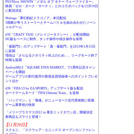
PS3/Xbox 360/WIN「メダル オブ オナー ウォーファイター」
映画「ゼロ・ダーク・サーティ」とのコラボパックを12月19日
に配信決定
Mobage「夢幻戦紀ドラゴノア」本日配信
3国家が争うストーリーとチームバトルを組み合わせたソーシ
ャルゲーム
iOS「CRAZY TAXI（クレイジータクシー）」が配信開始
DC版をベースに制作、タッチ操作や傾き操作を採用
「雀龍門3」のアップデート「真・雀龍門」を2013年1月15日
に延期
理由は「さらなるクオリティ向上のため」。リーグモード終了
時期も延期
Android向け「SQUARE ENIX MARKET」で1周年記念キャン
ペーンを開始
ゲームアプリの割引販売や新規会員登録者へのポイントプレゼ
ントほか
iOS「FIFA 13 by EA SPORTS」アップデート版を配信
カードゲームモード「FIFA Ultimate Team」を追加
「パックマン」と「塊魂」がニューヨーク近代美術館に収蔵
ゲーム業界初の快挙
「メリープラスマス2012 in 東京ミッドタウン店」開催決定
新商品もズラリと登場！
【11月29日】
スクエニ、「スクウェア・エニックス オープンカンファレン