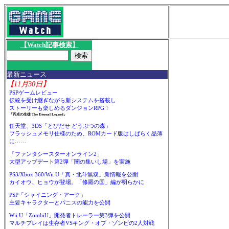
【Watch記事検索】
最新ニュース
【11月30日】
PSPゲームレビュー
伝統を受け継ぎながら新システムを搭載し
ストーリーも楽しめるダンジョンRPG！
「円卓の生徒 The Eternal Legend」
任天堂、3DS「とびだせ どうぶつの森」
フラッシュメモリ仕様のため、ROMカード版はしばらく品薄
に……
「ファンタシースターオンライン2」
大型アップデート第2弾「闇の集いし場」を実施
PS3/Xbox 360/Wii U「真・北斗無双」新情報を公開
カイオウ、ヒョウが登場。「修羅の国」編が明らかに
PSP「シャイニング・アーク」
主要キャラクターとパニスの能力を公開
Wii U「ZombiU」開発者トレーラー第3弾を公開
マルチプレイは生存者VSキング・オブ・ゾンビの2人対戦