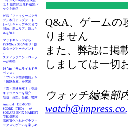
コイン3,000億枚達成記
念！ 期間限定無料追加パ
ックを配信
WIN「ファイターズクラ
Q&A、ゲーム
ブ」本日アップデート
レベルキャップを30まで
開放。新エリア、新スキ
りません
ルを追加
マッドキャッツから
PS3/Xbox 360/Wii U「鉄
また、弊誌に掲
拳タッグトーナメント
2」
スティックコントローラ
しましては一切
ーが発売
PS Vita「サムライ＆ドラ
ゴンズ」
「フレンド招待機能」＆
「魔獣倉庫」を実装
「真・三國無双７」登場
ウォッチ編集部内GA
キャラクターを紹介
陸遜、孫堅、呂蒙、魯粛
Android「DEMONS'
watch@impress.co.
SCORE（THD）」が
SQUARE ENIX MARKET
で配信開始
高画質化されたグラフィ
ックスでゲームを楽しめ