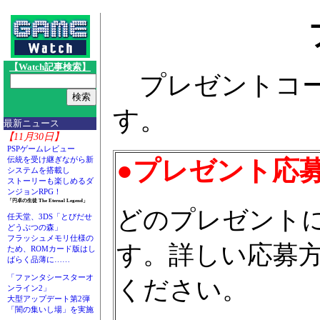
【Watch記事検索】
プレゼントコー
す。
最新ニュース
【11月30日】
PSPゲームレビュー
伝統を受け継ぎながら新
●プレゼント応
システムを搭載し
ストーリーも楽しめるダ
ンジョンRPG！
「円卓の生徒 The Eternal Legend」
どのプレゼント
任天堂、3DS「とびだせ
どうぶつの森」
フラッシュメモリ仕様の
す。詳しい応募
ため、ROMカード版はし
ばらく品薄に……
「ファンタシースターオ
ください。
ンライン2」
大型アップデート第2弾
「闇の集いし場」を実施