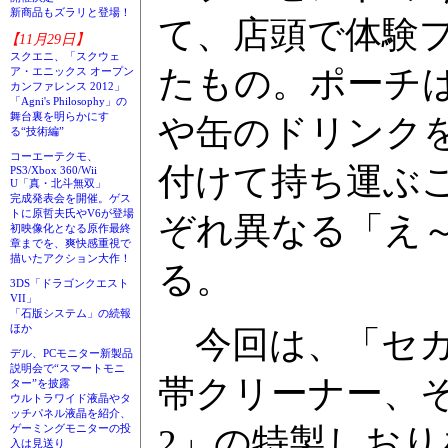
新商品もズラリと登場！
て、店頭で体験
【11月29日】
スクエニ、「スクウェ
たもの。ポーチ
ア・エニックス オープン
カンファレンス 2012」
「Agni's Philosophy」の
舞台裏を明らかにす
や缶のドリンク
る“技術編”
コーエーテクモ、
付けて持ち運ぶ
PS3/Xbox 360/Wii
U「真・北斗無双」
完成発表会を開催。ゲス
トに原哲夫氏やV6が登場
ぞれ異なる「え
初映像化となる原作最終
章までを、爽快感重視で
描いたアクション大作！
る。
3DS「ドラゴンクエスト
VII」
「石版システム」の続報
ほか
今回は、「セガ
デル、PCモニター新製品
説明会で“スマートモニ
帯クリーナー、
ター”を披露
ウルトラワイド液晶やタ
ッチパネル液晶を紹介、
ゲーミングモニターの投
2」の特製しおり
入は見送り