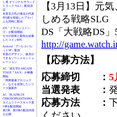
し者 オリジナルサウンド
【3月13日】元
トラック Vol.1」配信決
定
氷室京介氏の過去の代表
しめる戦略SLG
作6曲を収録したアルバ
ムも同時に配信
iOS「ドラゴンコイン
DS「大戦略DS」
ズ」が配信開始
セガの技術と叡知を結集
したコインRPG
http://game.watch.
Android「アパレルパレ
ットSP」配信
衣装のデザイン、販売が
【応募方法】
できるソーシャルシミュ
レーション
AC「頭文字D ARCADE
STAGE 7 AA X」が稼働
応募締切 ：
5
開始
「関東最速プロジェク
ト」などを追加したシリ
当選発表 ：
ーズ最新作
AC「BLAZBLUE
CHRONOPHANTASMA」
応募方法 ：
タイムリリースキャラ第
1弾を配信開始
第2弾、第3弾の配信内容
ください
も公開