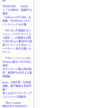
開!!
TSUKUMO、「ACIII」
と「CoDBOII」推奨PCを
発売
「GeForce GTX 660」を
搭載。NVIDIAロゴ入り
バックパックを付属
「ポケモン不思議のダン
ジョン～マグナゲートと
∞迷宮～」の情報を公開
11月23日より配信中の追
加コンテンツとWebニュ
ースサイト先行公開パス
ワード
「アサシン クリードIII」
Windows版を12月21日に
発売
ダウンロード版も同日発
売。推奨PCを本日より販
売開始
gumi、GREE用「任侠道
覚醒」親子極道も実現可
能！
様々な点でパワーアップ
したシリーズ最新作
「“Revo Linked
BRAVELY DEFAULT