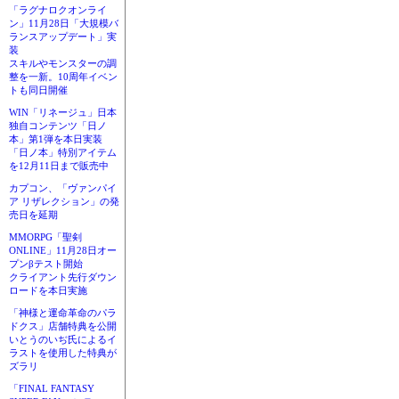
「ラグナロクオンライ
ン」11月28日「大規模バ
ランスアップデート」実
装
スキルやモンスターの調
整を一新。10周年イベン
トも同日開催
WIN「リネージュ」日本
独自コンテンツ「日ノ
本」第1弾を本日実装
「日ノ本」特別アイテム
を12月11日まで販売中
カプコン、「ヴァンパイ
ア リザレクション」の発
売日を延期
MMORPG「聖剣
ONLINE」11月28日オー
プンβテスト開始
クライアント先行ダウン
ロードを本日実施
「神様と運命革命のパラ
ドクス」店舗特典を公開
いとうのいぢ氏によるイ
ラストを使用した特典が
ズラリ
「FINAL FANTASY