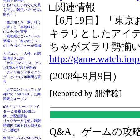
ー鍋」を発売
□関連情報
かわいらしいおでんの具
を正しい箸使いでつかみ
取ろう！
【6月19日】「東京
「龍が如く５ 夢、叶え
し者」と「築地銀だこ」
キラリとしたアイ
のコラボが実現
「築地銀だこハイボール
酒場」に「龍が如く５」
ちゃがズラリ勢揃
のコラボメニューが登場
カプコン、「大神」の関
http://game.watch.imp
連情報を公開
「大神 アマテラス」グッ
ズ3種の再受注が開始
「ダイヤモンドダイニン
(2008年9月9日)
グ」とのコラボ期間を延
長
「カプコンショップ」が
[Reported by 船津稔]
神戸の「MOSAIC」に期
間限定オープン
iOS「ストリートファイ
ター X 鉄拳 MOBILE
祭」が配信開始
リュウか一八を使い制限
時間内に敵を何人倒せる
Q&A、ゲームの攻
かに挑戦!!
角川ゲームスとSCEJの人