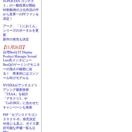
SUPER FAN コンテス
ト」の一般投票が開始
60秒動画の上位作品の中
から世界一のFFファンを
決定！
アーク、「くにおくん」
シリーズのポータルを更
新
新作の発売も決定
【11月26日】
台湾BenQ IT Display
Product Manager Scread
Liao氏インタビュー
BenQのゲーミングモニタ
ーの強さの秘密に迫
る！ 将来的にはコンソ
ール向けモデルも
NVIDIAがアンチエイリ
アシング最新技術
「TXAA」を紹介
「アサクリ3」や
「CoD:BO2」に合わせた
キャンペーンも発表
PSP「セブンスドラゴン
２０２０-II」発売決定
40名にも及ぶ、ボイス選
択可能な声優一覧も公