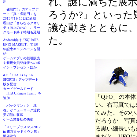
れ、謎に満ちた展
用
「雀龍門3」のアップデ
ろうか?」といった
ート「真・雀龍門」を
2013年1月15日に延期
理由は「さらなるクオリ
議な動きとともに
ティ向上のため」。リー
グモード終了時期も延期
た。
Android向け「SQUARE
ENIX MARKET」で1周
年記念キャンペーンを開
始
ゲームアプリの割引販売
や新規会員登録者へのポ
イントプレゼントほか
iOS「FIFA 13 by EA
SPORTS」アップデート
版を配信
カードゲームモード
「FIFA Ultimate Team」を
「QFO」の本
追加
い。右写真では
「パックマン」と「塊
魂」がニューヨーク近代
てみた。その小
美術館に収蔵
だろうか。写真
ゲーム業界初の快挙
「メリープラスマス2012
る黒い細長いも
in 東京ミッドタウン店」
まだと、UFO
開催決定