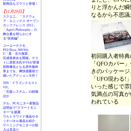
新商品もズラリと登場！
りと浮かんだ瞬
【11月29日】
なるから不思議
スクエニ、「スクウェ
ア・エニックス オープン
カンファレンス 2012」
「Agni's Philosophy」の
舞台裏を明らかにす
る“技術編”
コーエーテクモ、
PS3/Xbox 360/Wii
U「真・北斗無双」
初回購入者特典
完成発表会を開催。ゲス
「QFOカバー」
トに原哲夫氏やV6が登場
初映像化となる原作最終
きのパッケージ
章までを、爽快感重視で
描いたアクション大作！
「UFO現わる!
3DS「ドラゴンクエスト
いった感じで雰
VII」
「石版システム」の続報
気満点の写真が
ほか
われている
デル、PCモニター新製品
説明会で“スマートモニ
ター”を披露
ウルトラワイド液晶やタ
ッチパネル液晶を紹介、
ゲーミングモニターの投
入は見送り