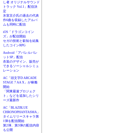
し者 オリジナルサウンド
トラック Vol.1」配信決
定
氷室京介氏の過去の代表
作6曲を収録したアルバ
ムも同時に配信
iOS「ドラゴンコイン
ズ」が配信開始
セガの技術と叡知を結集
したコインRPG
Android「アパレルパレ
ットSP」配信
衣装のデザイン、販売が
できるソーシャルシミュ
レーション
AC「頭文字D ARCADE
STAGE 7 AA X」が稼働
開始
「関東最速プロジェク
ト」などを追加したシリ
ーズ最新作
AC「BLAZBLUE
CHRONOPHANTASMA」
タイムリリースキャラ第
1弾を配信開始
第2弾、第3弾の配信内容
も公開