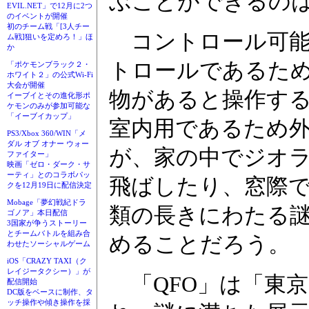
ぶことができるのは
EVIL.NET」で12月に2つ
のイベントが開催
初のチーム戦「[3人チー
コントロール可能な
ム戦]狙いを定めろ！」ほ
か
トロールであるた
「ポケモンブラック２・
ホワイト２」の公式Wi-Fi
大会が開催
物があると操作す
イーブイとその進化形ポ
ケモンのみが参加可能な
「イーブイカップ」
室内用であるため
PS3/Xbox 360/WIN「メ
ダル オブ オナー ウォー
が、家の中でジオ
ファイター」
映画「ゼロ・ダーク・サ
ーティ」とのコラボパッ
飛ばしたり、窓際
クを12月19日に配信決定
Mobage「夢幻戦紀ドラ
類の長きにわたる謎
ゴノア」本日配信
3国家が争うストーリー
とチームバトルを組み合
めることだろう。
わせたソーシャルゲーム
iOS「CRAZY TAXI（ク
レイジータクシー）」が
「QFO」は「東京
配信開始
DC版をベースに制作、タ
ッチ操作や傾き操作を採