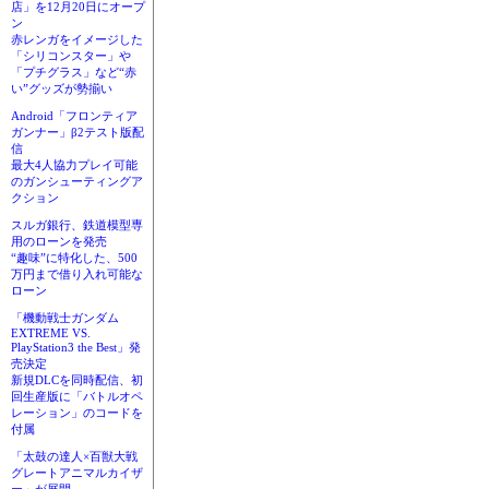
店」を12月20日にオープ
ン
赤レンガをイメージした
「シリコンスター」や
「プチグラス」など“赤
い”グッズが勢揃い
Android「フロンティア
ガンナー」β2テスト版配
信
最大4人協力プレイ可能
のガンシューティングア
クション
スルガ銀行、鉄道模型専
用のローンを発売
“趣味”に特化した、500
万円まで借り入れ可能な
ローン
「機動戦士ガンダム
EXTREME VS.
PlayStation3 the Best」発
売決定
新規DLCを同時配信、初
回生産版に「バトルオペ
レーション」のコードを
付属
「太鼓の達人×百獣大戦
グレートアニマルカイザ