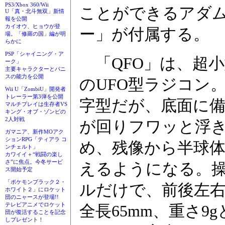
PS3/Xbox 360/Wii
ことができるアダム
U「真・北斗無双」新情
報を公開
カイオウ、ヒョウが登
ー」が付属する。
場。「修羅の国」編が明
らかに
PSP「シャイニング・ア
「QFO」は、超
ーク」
主要キャラクターとパニ
スの能力を公開
のUFO型ラジコン
Wii U「ZombiU」開発者
トレーラー第3弾を公開
字型だが、底面に
マルチプレイは生存者VS
キング・オブ・ゾンビの
2人対戦
が回りフワッと浮
ガマニア、新作MOアク
ションRPG「ティアラ コ
め、残像から半球体
ンチェルト」
カワイイ＋“戦闘の楽し
さ”に焦点。今冬サービ
えるようになる。
ス開始予定
「ポケモンブラック２・
ルだけで、前後左
ホワイト２」にロケット
団のニャースが登場!!
テレビアニメでロケット
全長65mm、重さ
団が復活することを記念
しプレゼント！