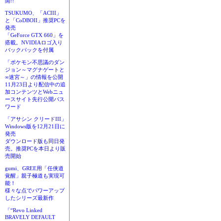
開!!
TSUKUMO、「ACIII」
と「CoDBOII」推奨PCを
発売
「GeForce GTX 660」を
搭載。NVIDIAロゴ入り
バックパックを付属
「ポケモン不思議のダン
ジョン～マグナゲートと
∞迷宮～」の情報を公開
11月23日より配信中の追
加コンテンツとWebニュ
ースサイト先行公開パス
ワード
「アサシン クリードIII」
Windows版を12月21日に
発売
ダウンロード版も同日発
売。推奨PCを本日より販
売開始
gumi、GREE用「任侠道
覚醒」親子極道も実現可
能！
様々な点でパワーアップ
したシリーズ最新作
「“Revo Linked
BRAVELY DEFAULT