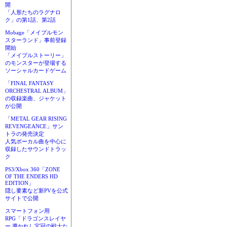
開
「人形たちのラグナロ
ク」の第1話、第2話
Mobage「メイプルモン
スターランド」事前登録
開始
「メイプルストーリー」
のモンスターが登場する
ソーシャルカードゲーム
「FINAL FANTASY
ORCHESTRAL ALBUM」
の収録楽曲、ジャケット
が公開
「METAL GEAR RISING
REVENGEANCE」サン
トラの発売決定
人気ボーカル曲を中心に
収録したサウンドトラッ
ク
PS3/Xbox 360「ZONE
OF THE ENDERS HD
EDITION」
隠し要素など新PVを公式
サイトで公開
スマートフォン用
RPG「ドラゴンスレイヤ
ー 導かれし宝冠の戦士た