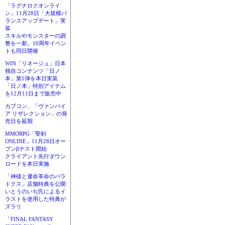
「ラグナロクオンライ
ン」11月28日「大規模バ
ランスアップデート」実
装
スキルやモンスターの調
整を一新。10周年イベン
トも同日開催
WIN「リネージュ」日本
独自コンテンツ「日ノ
本」第1弾を本日実装
「日ノ本」特別アイテム
を12月11日まで販売中
カプコン、「ヴァンパイ
ア リザレクション」の発
売日を延期
MMORPG「聖剣
ONLINE」11月28日オー
プンβテスト開始
クライアント先行ダウン
ロードを本日実施
「神様と運命革命のパラ
ドクス」店舗特典を公開
いとうのいぢ氏によるイ
ラストを使用した特典が
ズラリ
「FINAL FANTASY