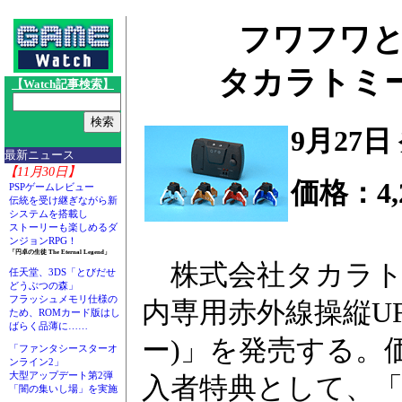
フワフワと
タカラトミー
【Watch記事検索】
9月27日
最新ニュース
【11月30日】
価格：4,
PSPゲームレビュー
伝統を受け継ぎながら新
システムを搭載し
ストーリーも楽しめるダ
ンジョンRPG！
「円卓の生徒 The Eternal Legend」
株式会社タカラトミ
任天堂、3DS「とびだせ
どうぶつの森」
フラッシュメモリ仕様の
内専用赤外線操縦UF
ため、ROMカード版はし
ばらく品薄に……
ー)」を発売する。価
「ファンタシースターオ
ンライン2」
大型アップデート第2弾
入者特典として、「
「闇の集いし場」を実施