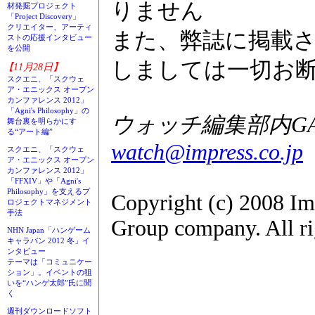
りません
材発掘プロジェクト
「Project Discovery」
クリエイター、アーティ
また、弊誌に掲載
ストの応援インタビュー
を公開
しましては一切お
【11月28日】
スクエニ、「スクウェ
ア・エニックス オープン
カンファレンス 2012」
「Agni's Philosophy」の
ウォッチ編集部内GAM
舞台裏を明らかにす
る“アート編”
watch@impress.co.jp
スクエニ、「スクウェ
ア・エニックス オープン
カンファレンス 2012」
「FFXIV」や「Agni's
Philosophy」を支えるプ
Copyright (c) 2008 Im
ロジェクトマネジメント
手法
Group company. All ri
NHN Japan「ハンゲーム
キャラバン 2012 冬」イ
ンタビュー
テーマは「コミュニケー
ション」。イベントの狙
いを“ハンゲ太郎”氏に聞
く
週刊ダウンロードソフト