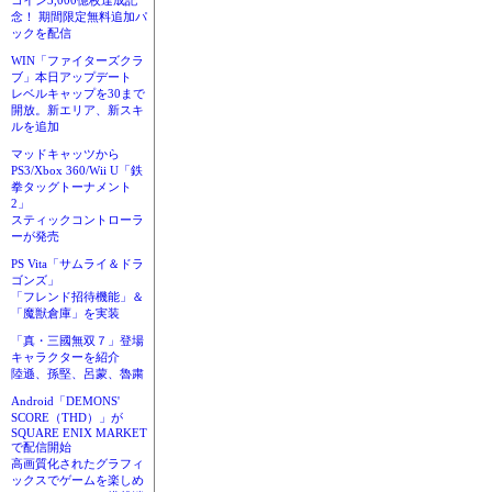
コイン3,000億枚達成記
念！ 期間限定無料追加パ
ックを配信
WIN「ファイターズクラ
ブ」本日アップデート
レベルキャップを30まで
開放。新エリア、新スキ
ルを追加
マッドキャッツから
PS3/Xbox 360/Wii U「鉄
拳タッグトーナメント
2」
スティックコントローラ
ーが発売
PS Vita「サムライ＆ドラ
ゴンズ」
「フレンド招待機能」＆
「魔獣倉庫」を実装
「真・三國無双７」登場
キャラクターを紹介
陸遜、孫堅、呂蒙、魯粛
Android「DEMONS'
SCORE（THD）」が
SQUARE ENIX MARKET
で配信開始
高画質化されたグラフィ
ックスでゲームを楽しめ