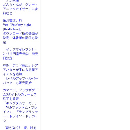
ー」が展開
どんちゃんが「グレート
アニマルカイザー」に参
戦など
角川書店、PS
Vita「Fate/stay night
[Realta Nua]」
ダウンロード版の発売が
決定。体験版の配信も決
定
「イナズマイレブン1・
2・3!! 円堂守伝説」発売
日決定
WIN「アラド戦記」レア
アバターが手に入る新ア
イテムを追加
「レベルアップヘルパー
パック」も販売開始
ガマニア、ブラウザゲー
ム3タイトルのサービス
終了を発表
「キングダムサーガ」、
「Webファントム・ブレ
イブ」、「ラングリッサ
ー・トライソード」の3
つ
「龍が如く5 夢、叶え