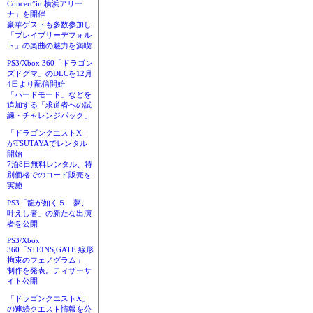
Concert”in 横浜アリー
ナ」を開催
豪華ゲストも多数参加し
「ブレイブリーデフォル
ト」の楽曲の魅力を満喫
PS3/Xbox 360「ドラゴン
ズドグマ」のDLCを12月
4日より配信開始
「ハードモード」などを
追加する「求道者への試
練・チャレンジパック」
「ドラゴンクエストX」
がTSUTAYAでレンタル
開始
7泊8日無料レンタル、特
別価格でのコード販売を
実施
PS3「龍が如く５ 夢、
叶えし者」の新たな出演
者を公開
PS3/Xbox
360「STEINS;GATE 線形
拘束のフェノグラム」
制作を発表。ティザーサ
イト公開
「ドラゴンクエストX」
の連続クエスト情報を公