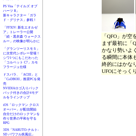
PS Vita「テイルズ オブ
ハーツ R」
新キャラクター「ガラ
ド・グリナス」参戦！
「FFXIV: 新生エオルゼ
ア」トレーラー公開
「QFO」が空
「続・黒衣森 ウォークス
ルー」の映像が明らかに
まず最初に「
「グランツーリスモ５」
かなり勢いよく
に次世代シボレー登場！
る瞬間に本体も
シワ1つにもこだわった
「コルベット C7」カモ
終的にはかな
フラージュ仕様
UFOにそっく
ドスパラ、「ACIII」と
「CoDBOII」推奨PCを発
売
NVIDIAロゴ入りバック
パック付きの合計4モデ
ルをラインナップ
iOS「ロックマン クロス
オーバー」が配信開始
自分だけのロックマンを
作り世界の平和を守る
RPG
3DS「NARUTO-ナルト-
SD パワフル疾風伝」