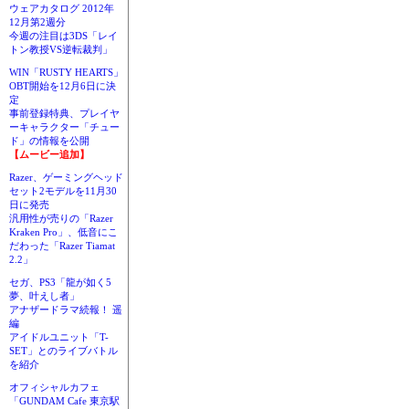
ウェアカタログ 2012年
12月第2週分
今週の注目は3DS「レイ
トン教授VS逆転裁判」
WIN「RUSTY HEARTS」
OBT開始を12月6日に決
定
事前登録特典、プレイヤ
ーキャラクター「チュー
ド」の情報を公開
【ムービー追加】
Razer、ゲーミングヘッド
セット2モデルを11月30
日に発売
汎用性が売りの「Razer
Kraken Pro」、低音にこ
だわった「Razer Tiamat
2.2」
セガ、PS3「龍が如く5
夢、叶えし者」
アナザードラマ続報！ 遥
編
アイドルユニット「T-
SET」とのライブバトル
を紹介
オフィシャルカフェ
「GUNDAM Cafe 東京駅