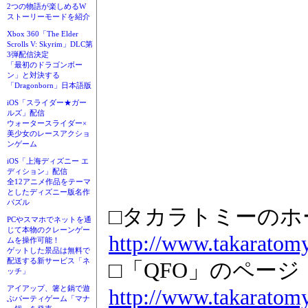
2つの物語が楽しめるW
ストーリーモードを紹介
Xbox 360「The Elder
Scrolls V: Skyrim」DLC第
3弾配信決定
「最初のドラゴンボー
ン」と対決する
「Dragonborn」日本語版
iOS「スライダー★ガー
ルズ」配信
ウォータースライダー×
美少女のレースアクショ
ンゲーム
iOS「上海ディズニー エ
ディション」配信
全12アニメ作品をテーマ
としたディズニー版名作
パズル
□タカラトミーのホ
PCやスマホでネットを通
じて本物のクレーンゲー
http://www.takaratomy
ムを操作可能！
ゲットした景品は無料で
配送する新サービス「ネ
□「QFO」のページ
ッチ」
アイアップ、箸と鍋で遊
http://www.takaratomy
ぶパーティゲーム「マナ