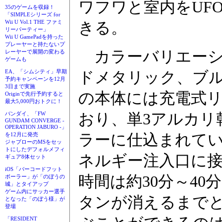
ワフワと室内をUF
35のゲームを収録！
「SIMPLEシリーズ for
Wii U Vol.1 THE ファミ
きる。
リーパーティー」
Wii U GamePadを持った
プレーヤーと持たないプ
カラーバリエーシ
レーヤーで展開の変わる
ゲームも
EA、「シムシティ」早期
ドメタリック、ブル
予約キャンペーンを12月
3日まで実施
の本体には充電式
Originで先行予約すると
最大5,000円おトクに！
おり、単3アルカリ
バンダイ、「FW
GUNDAM CONVERGE -
OPERATION JABURO -」
ラーに仕込まれてい
を12月に発売
ジャブローのMSをセッ
トにしたデフォルメフィ
ネルギー注入口に
ギュア8体セット
iOS「バーコードフット
時間は約30分～4
ボーラー」が「のぼうの
城」とタイアップ
ゲーム内にサッカー選手
タンが消えるまでと
となった「のぼう様」が
登場
「RESIDENT