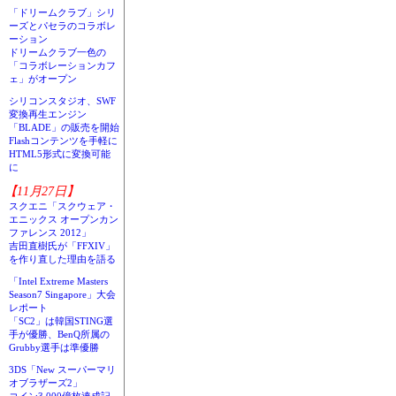
「ドリームクラブ」シリ
ーズとパセラのコラボレ
ーション
ドリームクラブ一色の
「コラボレーションカフ
ェ」がオープン
シリコンスタジオ、SWF
変換再生エンジン
「BLADE」の販売を開始
Flashコンテンツを手軽に
HTML5形式に変換可能
に
【11月27日】
スクエニ「スクウェア・
エニックス オープンカン
ファレンス 2012」
吉田直樹氏が「FFXIV」
を作り直した理由を語る
「Intel Extreme Masters
Season7 Singapore」大会
レポート
「SC2」は韓国STING選
手が優勝、BenQ所属の
Grubby選手は準優勝
3DS「New スーパーマリ
オブラザーズ2」