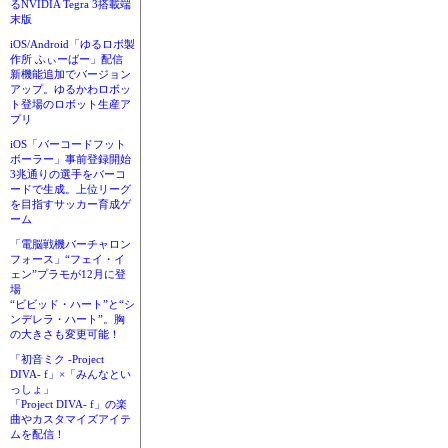
るNVIDIA Tegra 3搭載端
末版
iOS/Android「ゆるロボ製
作所 ふぃーばー」配信
新機能追加でバージョン
アップ。ゆるかわロボッ
ト登場のロボット生産ア
プリ
iOS「バーコードフット
ボーラー」事前登録開始
3兆通りの選手をバーコ
ードで生成。上位リーグ
を目指すサッカー育成ゲ
ーム
「電脳戦機バーチャロン
フォース」“フェイ・イ
ェン”プラモが12月に登
場
“ビビッド・ハート”と“シ
ンデレラ・ハート”。胸
の大きさも変更可能！
「初音ミク -Project
DIVA- f」×「みんなとい
っしょ」
「Project DIVA- f」の楽
曲やカスタマイズアイテ
ムを配信！