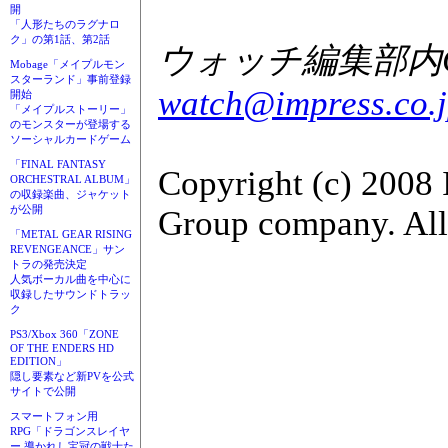
開
「人形たちのラグナロ
ク」の第1話、第2話
ウォッチ編集部内GA
Mobage「メイプルモン
スターランド」事前登録
watch@impress.co.
開始
「メイプルストーリー」
のモンスターが登場する
ソーシャルカードゲーム
「FINAL FANTASY
Copyright (c) 2008 
ORCHESTRAL ALBUM」
の収録楽曲、ジャケット
が公開
Group company. All 
「METAL GEAR RISING
REVENGEANCE」サン
トラの発売決定
人気ボーカル曲を中心に
収録したサウンドトラッ
ク
PS3/Xbox 360「ZONE
OF THE ENDERS HD
EDITION」
隠し要素など新PVを公式
サイトで公開
スマートフォン用
RPG「ドラゴンスレイヤ
ー 導かれし宝冠の戦士た