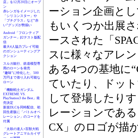
店」を12月20日にオープ
ン
ーション企画として「S
赤レンガをイメージした
「シリコンスター」や
「プチグラス」など“赤
もいくつか出展さ
い”グッズが勢揃い
Android「フロンティア
ースされた「SPACE
ガンナー」β2テスト版配
信
最大4人協力プレイ可能
スに様々なアレン
のガンシューティングア
クション
スルガ銀行、鉄道模型専
ある4つの基地に“G
用のローンを発売
“趣味”に特化した、500
万円まで借り入れ可能な
ていたり、ドット
ローン
「機動戦士ガンダム
して登場したりす
EXTREME VS.
PlayStation3 the Best」発
売決定
新規DLCを同時配信、初
レーションであること
回生産版に「バトルオペ
レーション」のコードを
付属
CX」のロゴが描
「太鼓の達人×百獣大戦
グレートアニマルカイザ