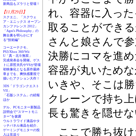
新商品もズラリと登場！
れ、容器に入った
【11月29日】
スクエニ、「スクウェ
ア・エニックス オープン
取ることができる
カンファレンス 2012」
「Agni's Philosophy」の
舞台裏を明らかにす
さんと娘さんで参
る“技術編”
コーエーテクモ、
PS3/Xbox 360/Wii
決勝にコマを進め
U「真・北斗無双」
完成発表会を開催。ゲス
トに原哲夫氏やV6が登場
容器が丸いためな
初映像化となる原作最終
章までを、爽快感重視で
描いたアクション大作！
いきや、そこは勝
3DS「ドラゴンクエスト
VII」
クレーンで持ち上
「石版システム」の続報
ほか
デル、PCモニター新製品
長も驚きを隠せな
説明会で“スマートモニ
ター”を披露
ウルトラワイド液晶やタ
ッチパネル液晶を紹介、
ここで勝ち抜けた
ゲーミングモニターの投
入は見送り