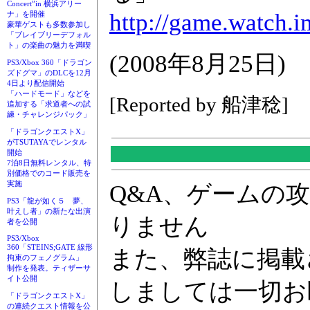
Concert”in 横浜アリー
http://game.watch.i
ナ」を開催
豪華ゲストも多数参加し
「ブレイブリーデフォル
ト」の楽曲の魅力を満喫
(2008年8月25日)
PS3/Xbox 360「ドラゴン
ズドグマ」のDLCを12月
4日より配信開始
「ハードモード」などを
[Reported by 船津稔]
追加する「求道者への試
練・チャレンジパック」
「ドラゴンクエストX」
がTSUTAYAでレンタル
開始
7泊8日無料レンタル、特
別価格でのコード販売を
実施
Q&A、ゲームの
PS3「龍が如く５ 夢、
叶えし者」の新たな出演
りません
者を公開
PS3/Xbox
360「STEINS;GATE 線形
また、弊誌に掲載
拘束のフェノグラム」
制作を発表。ティザーサ
イト公開
しましては一切お
「ドラゴンクエストX」
の連続クエスト情報を公