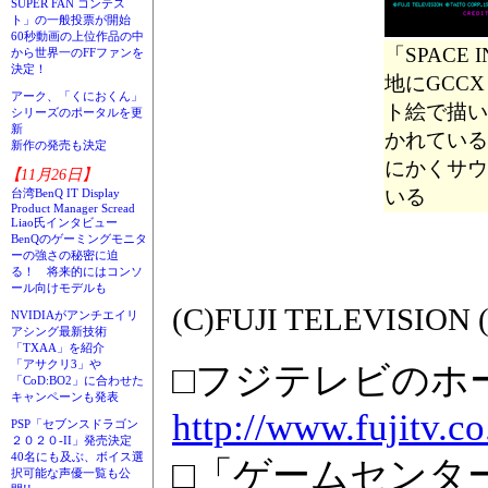
SUPER FAN コンテス
ト」の一般投票が開始
60秒動画の上位作品の中
「SPACE
から世界一のFFファンを
決定！
地にGCC
アーク、「くにおくん」
ト絵で描い
シリーズのポータルを更
新
かれている
新作の発売も決定
にかくサウ
【11月26日】
いる
台湾BenQ IT Display
Product Manager Scread
Liao氏インタビュー
BenQのゲーミングモニタ
ーの強さの秘密に迫
る！ 将来的にはコンソ
ール向けモデルも
(C)FUJI TELEVISION 
NVIDIAがアンチエイリ
アシング最新技術
「TXAA」を紹介
「アサクリ3」や
□フジテレビのホ
「CoD:BO2」に合わせた
キャンペーンも発表
http://www.fujitv.co
PSP「セブンスドラゴン
２０２０-II」発売決定
40名にも及ぶ、ボイス選
□「ゲームセンタ
択可能な声優一覧も公