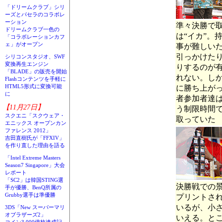
「ドリームクラブ」シリ
ーズとパセラのコラボレ
ーション
準々決勝で
ドリームクラブ一色の
は“イカ”。
「コラボレーションカフ
ェ」がオープン
事が難しい
引っかけた
シリコンスタジオ、SWF
変換再生エンジン
りするのが
「BLADE」の販売を開始
れない。し
Flashコンテンツを手軽に
HTML5形式に変換可能
に勝ち上が
に
者参加者達は
【11月27日】
う制限時間
スクエニ「スクウェア・
取っていた
エニックス オープンカン
ファレンス 2012」
吉田直樹氏が「FFXIV」
を作り直した理由を語る
「Intel Extreme Masters
Season7 Singapore」大会
レポート
「SC2」は韓国STING選
決勝戦での
手が優勝、BenQ所属の
Grubby選手は準優勝
プリントさ
いるが、小
3DS「New スーパーマリ
オブラザーズ2」
いえる。とこ