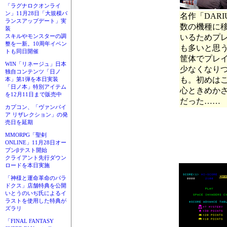
「ラグナロクオンライ
ン」11月28日「大規模バ
名作「DARI
ランスアップデート」実
数の機種に
装
いるためプ
スキルやモンスターの調
整を一新。10周年イベン
も多いと思
トも同日開催
筐体でプレ
WIN「リネージュ」日本
少なくなり
独自コンテンツ「日ノ
も。初めは
本」第1弾を本日実装
「日ノ本」特別アイテム
心ときめか
を12月11日まで販売中
だった……
カプコン、「ヴァンパイ
ア リザレクション」の発
売日を延期
MMORPG「聖剣
ONLINE」11月28日オー
プンβテスト開始
クライアント先行ダウン
ロードを本日実施
「神様と運命革命のパラ
ドクス」店舗特典を公開
いとうのいぢ氏によるイ
ラストを使用した特典が
ズラリ
「FINAL FANTASY