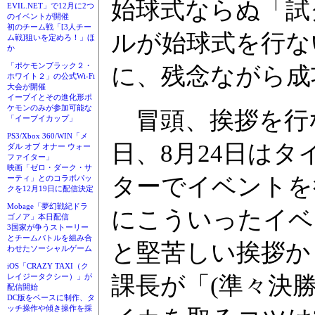
始球式ならぬ「試
EVIL.NET」で12月に2つ
のイベントが開催
初のチーム戦「[3人チー
ルが始球式を行な
ム戦]狙いを定めろ！」ほ
か
「ポケモンブラック２・
に、残念ながら成
ホワイト２」の公式Wi-Fi
大会が開催
イーブイとその進化形ポ
ケモンのみが参加可能な
冒頭、挨拶を行
「イーブイカップ」
PS3/Xbox 360/WIN「メ
日、8月24日は
ダル オブ オナー ウォー
ファイター」
映画「ゼロ・ダーク・サ
ターでイベントを
ーティ」とのコラボパッ
クを12月19日に配信決定
Mobage「夢幻戦紀ドラ
にこういったイベ
ゴノア」本日配信
3国家が争うストーリー
とチームバトルを組み合
と堅苦しい挨拶か
わせたソーシャルゲーム
iOS「CRAZY TAXI（ク
課長が「(準々決
レイジータクシー）」が
配信開始
DC版をベースに制作、タ
ッチ操作や傾き操作を採