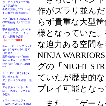
ウェアカタログ 2012年
12月第2週分
作がズラリ並んだ
今週の注目は3DS「レイ
トン教授VS逆転裁判」
らず貴重な大型筐
WIN「RUSTY HEARTS」
OBT開始を12月6日に決
定
事前登録特典、プレイヤ
様となっていた。
ーキャラクター「チュー
ド」の情報を公開
【ムービー追加】
な迫力ある空間を表
Razer、ゲーミングヘッド
セット2モデルを11月30
NINJA WARR
日に発売
汎用性が売りの「Razer
Kraken Pro」、低音にこ
グの「NIGHT S
だわった「Razer Tiamat
2.2」
セガ、PS3「龍が如く5
ていたが歴史的なアク
夢、叶えし者」
アナザードラマ続報！ 遥
編
プレイ可能となっ
アイドルユニット「T-
SET」とのライブバトル
を紹介
また、「ゲームセ
オフィシャルカフェ
「GUNDAM Cafe 東京駅