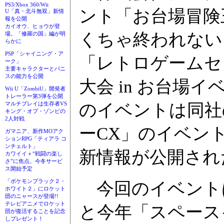
PS3/Xbox 360/Wii
ント「お台場冒険
U「真・北斗無双」新情
報を公開
カイオウ、ヒョウが登
くちゃ終われない!
場。「修羅の国」編が明
らかに
PSP「シャイニング・ア
「レトロゲームセ
ーク」
主要キャラクターとパニ
スの能力を公開
大会 in お台場
Wii U「ZombiU」開発者
トレーラー第3弾を公開
のイベントは同社
マルチプレイは生存者VS
キング・オブ・ゾンビの
2人対戦
ーCX」のイベン
ガマニア、新作MOアク
ションRPG「ティアラ コ
ンチェルト」
新情報が公開され
カワイイ＋“戦闘の楽し
さ”に焦点。今冬サービ
ス開始予定
「ポケモンブラック２・
今回のイベント
ホワイト２」にロケット
団のニャースが登場!!
テレビアニメでロケット
と今年「スペース
団が復活することを記念
しプレゼント！