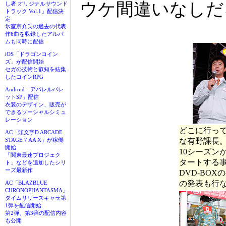
ウケ間違いなしだ
し者 オリジナルサウンド
トラック Vol.1」配信決
定
氷室京介氏の過去の代表
作6曲を収録したアルバ
ムも同時に配信
iOS「ドラゴンコイン
ズ」が配信開始
セガの技術と叡知を結集
したコインRPG
Android「アパレルパレ
ットSP」配信
衣装のデザイン、販売が
できるソーシャルシミュ
レーション
どこに行っ
AC「頭文字D ARCADE
な有野課長
STAGE 7 AA X」が稼働
開始
10シーズン
「関東最速プロジェク
タートする
ト」などを追加したシリ
ーズ最新作
DVD-BOX
の発表も行
AC「BLAZBLUE
CHRONOPHANTASMA」
タイムリリースキャラ第
1弾を配信開始
第2弾、第3弾の配信内容
も公開