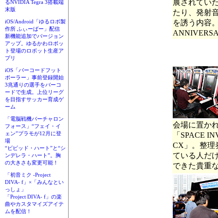
展されてい
るNVIDIA Tegra 3搭載端
末版
たり、発射
を誘う内容。2
iOS/Android「ゆるロボ製
作所 ふぃーばー」配信
ANNIVE
新機能追加でバージョン
アップ。ゆるかわロボッ
ト登場のロボット生産ア
プリ
iOS「バーコードフット
ボーラー」事前登録開始
3兆通りの選手をバーコ
ードで生成。上位リーグ
を目指すサッカー育成ゲ
ーム
「電脳戦機バーチャロン
会場に置か
フォース」“フェイ・イ
ェン”プラモが12月に登
「SPACE IN
場
CX」。整理
“ビビッド・ハート”と“シ
ている人だ
ンデレラ・ハート”。胸
の大きさも変更可能！
できた貴重
「初音ミク -Project
DIVA- f」×「みんなとい
っしょ」
「Project DIVA- f」の楽
曲やカスタマイズアイテ
ムを配信！