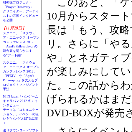
このあと、「ゲー
材発掘プロジェクト
「Project Discovery」
クリエイター、アーティ
10月からスター
ストの応援インタビュー
を公開
長は「もう、攻略
【11月28日】
スクエニ、「スクウェ
ア・エニックス オープン
リ。さらに「やる
カンファレンス 2012」
「Agni's Philosophy」の
舞台裏を明らかにす
や」とネガティブ
る“アート編”
スクエニ、「スクウェ
ア・エニックス オープン
が楽しみにしてい
カンファレンス 2012」
「FFXIV」や「Agni's
Philosophy」を支えるプ
た。この話からわ
ロジェクトマネジメント
手法
げられるかはまだ
NHN Japan「ハンゲーム
キャラバン 2012 冬」イ
ンタビュー
DVD-BOXが
テーマは「コミュニケー
ション」。イベントの狙
いを“ハンゲ太郎”氏に聞
く
さらにイベント
週刊ダウンロードソフト