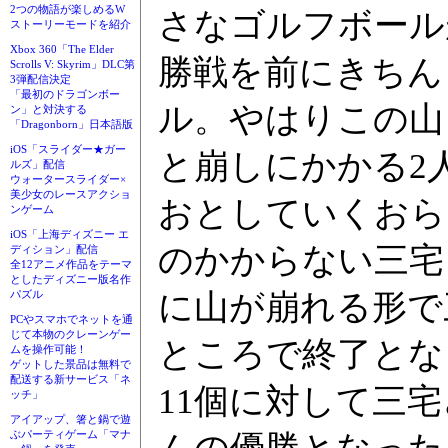
2つの物語が楽しめるW
さなゴルフボール
ストーリーモードを紹介
Xbox 360「The Elder
勝戦を前にきちん
Scrolls V: Skyrim」DLC第
3弾配信決定
「最初のドラゴンボー
ル。やはりこの山
ン」と対決する
「Dragonborn」日本語版
iOS「スライダー★ガー
と崩しにかかる2
ルズ」配信
ウォータースライダー×
美少女のレースアクショ
おとしていくおら
ンゲーム
iOS「上海ディズニー エ
のかからない三宅
ディション」配信
全12アニメ作品をテーマ
としたディズニー版名作
に山が崩れる形で
パズル
PCやスマホでネットを通
じて本物のクレーンゲー
ところで終了とな
ムを操作可能！
ゲットした景品は無料で
配送する新サービス「ネ
11個に対して三
ッチ」
アイアップ、箸と鍋で遊
ぶパーティゲーム「マナ