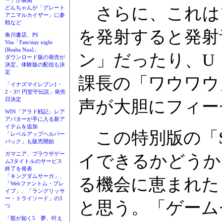
ー」が展開
さらに、これは
どんちゃんが「グレート
アニマルカイザー」に参
戦など
を発射すると発射
角川書店、PS
Vita「Fate/stay night
[Realta Nua]」
ン」だったり、U
ダウンロード版の発売が
決定。体験版の配信も決
定
課長の「ワウワウ
「イナズマイレブン1・
2・3!! 円堂守伝説」発売
日決定
声が大胆にフィー
WIN「アラド戦記」レア
アバターが手に入る新ア
イテムを追加
この特別版の「SPA
「レベルアップヘルパー
パック」も販売開始
ガマニア、ブラウザゲー
イできるかどうか
ム3タイトルのサービス
終了を発表
「キングダムサーガ」、
る機会に恵まれた
「Webファントム・ブレ
イブ」、「ラングリッサ
ー・トライソード」の3
と思う。「ゲーム
つ
「龍が如く5 夢、叶え