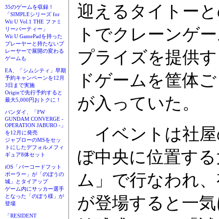
迎えるタイトーと
35のゲームを収録！
「SIMPLEシリーズ for
Wii U Vol.1 THE ファミ
トでクレーンゲーム
リーパーティー」
Wii U GamePadを持った
プレーヤーと持たないプ
プライズを提供す
レーヤーで展開の変わる
ゲームも
EA、「シムシティ」早期
ドゲームを筐体ご
予約キャンペーンを12月
3日まで実施
Originで先行予約すると
が入っていた。
最大5,000円おトクに！
バンダイ、「FW
GUNDAM CONVERGE -
OPERATION JABURO -」
イベントは社屋
を12月に発売
ジャブローのMSをセッ
トにしたデフォルメフィ
ぼ中央に位置する
ギュア8体セット
iOS「バーコードフット
ム」で行なわれ、
ボーラー」が「のぼうの
城」とタイアップ
ゲーム内にサッカー選手
となった「のぼう様」が
が登場すると一気
登場
「RESIDENT