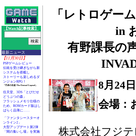
「レトロゲーム
in
【Watch記事検索】
有野課長の声
最新ニュース
【11月30日】
INVA
PSPゲームレビュー
伝統を受け継ぎながら新
システムを搭載し
ストーリーも楽しめるダ
8月24
ンジョンRPG！
「円卓の生徒 The Eternal Legend」
任天堂、3DS「とびだせ
どうぶつの森」
会場：
フラッシュメモリ仕様の
ため、ROMカード版はし
ばらく品薄に……
「ファンタシースターオ
ンライン2」
大型アップデート第2弾
株式会社フジテ
「闇の集いし場」を実施