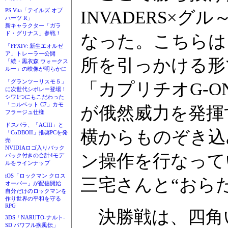
PS Vita「テイルズ オブ
INVADERS×
ハーツ R」
新キャラクター「ガラ
ド・グリナス」参戦！
なった。こちらは
「FFXIV: 新生エオルゼ
ア」トレーラー公開
所を引っかける形
「続・黒衣森 ウォークス
ルー」の映像が明らかに
「グランツーリスモ５」
「カプリチオG-O
に次世代シボレー登場！
シワ1つにもこだわった
「コルベット C7」カモ
が俄然威力を発揮
フラージュ仕様
ドスパラ、「ACIII」と
横からものぞき込
「CoDBOII」推奨PCを発
売
NVIDIAロゴ入りバック
ン操作を行なって
パック付きの合計4モデ
ルをラインナップ
iOS「ロックマン クロス
三宅さんと“おら
オーバー」が配信開始
自分だけのロックマンを
作り世界の平和を守る
RPG
決勝戦は、四角
3DS「NARUTO-ナルト-
SD パワフル疾風伝」