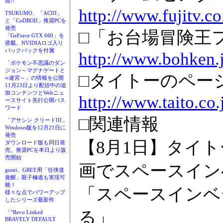
開!!
http://www.fujitv.co
TSUKUMO、「ACIII」
と「CoDBOII」推奨PCを
発売
□「お台場冒険王
「GeForce GTX 660」を
搭載。NVIDIAロゴ入り
バックパックを付属
http://www.bohken.
「ポケモン不思議のダン
ジョン～マグナゲートと
□タイトーのペー
∞迷宮～」の情報を公開
11月23日より配信中の追
加コンテンツとWebニュ
http://www.taito.co.
ースサイト先行公開パス
ワード
□関連情報
「アサシン クリードIII」
Windows版を12月21日に
発売
【8月1日】タイ
ダウンロード版も同日発
売。推奨PCを本日より販
売開始
画でスペースイン
gumi、GREE用「任侠道
覚醒」親子極道も実現可
能！
「スペースインベ
様々な点でパワーアップ
したシリーズ最新作
る」
「“Revo Linked
BRAVELY DEFAULT