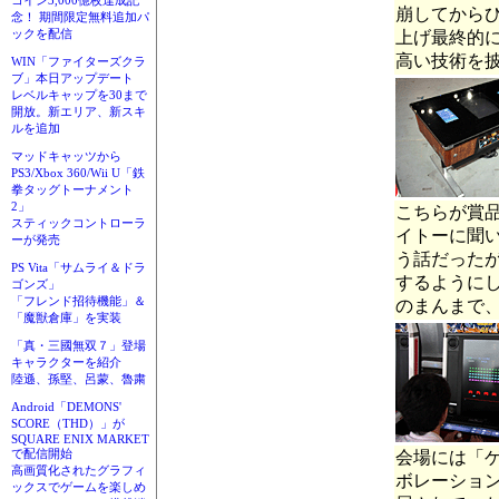
コイン3,000億枚達成記
崩してから
念！ 期間限定無料追加パ
ックを配信
上げ最終的に
高い技術を
WIN「ファイターズクラ
ブ」本日アップデート
レベルキャップを30まで
開放。新エリア、新スキ
ルを追加
マッドキャッツから
PS3/Xbox 360/Wii U「鉄
拳タッグトーナメント
2」
こちらが賞
スティックコントローラ
イトーに聞
ーが発売
う話だった
PS Vita「サムライ＆ドラ
するように
ゴンズ」
「フレンド招待機能」＆
のまんまで
「魔獣倉庫」を実装
「真・三國無双７」登場
キャラクターを紹介
陸遜、孫堅、呂蒙、魯粛
Android「DEMONS'
SCORE（THD）」が
SQUARE ENIX MARKET
で配信開始
会場には「
高画質化されたグラフィ
ボレーション企
ックスでゲームを楽しめ