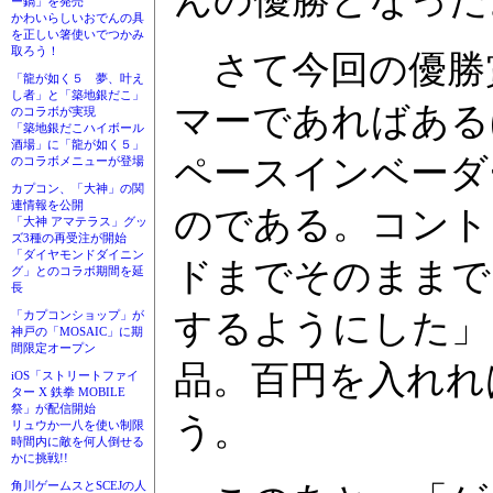
んの優勝となった
ー鍋」を発売
かわいらしいおでんの具
を正しい箸使いでつかみ
取ろう！
さて今回の優勝
「龍が如く５ 夢、叶え
し者」と「築地銀だこ」
マーであればある
のコラボが実現
「築地銀だこハイボール
酒場」に「龍が如く５」
ペースインベーダ
のコラボメニューが登場
カプコン、「大神」の関
連情報を公開
のである。コント
「大神 アマテラス」グッ
ズ3種の再受注が開始
「ダイヤモンドダイニン
ドまでそのままで
グ」とのコラボ期間を延
長
するようにした」
「カプコンショップ」が
神戸の「MOSAIC」に期
間限定オープン
品。百円を入れれ
iOS「ストリートファイ
ター X 鉄拳 MOBILE
祭」が配信開始
う。
リュウか一八を使い制限
時間内に敵を何人倒せる
かに挑戦!!
角川ゲームスとSCEJの人