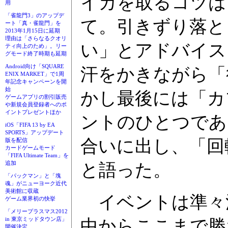
イカを取るコツは
用
「雀龍門3」のアップデ
て。引きずり落と
ート「真・雀龍門」を
2013年1月15日に延期
理由は「さらなるクオリ
い」とアドバイス
ティ向上のため」。リー
グモード終了時期も延期
Android向け「SQUARE
汗をかきながら「
ENIX MARKET」で1周
年記念キャンペーンを開
始
かし最後には「カプ
ゲームアプリの割引販売
や新規会員登録者へのポ
イントプレゼントほか
ントのひとつであ
iOS「FIFA 13 by EA
SPORTS」アップデート
合いに出し、「回
版を配信
カードゲームモード
「FIFA Ultimate Team」を
追加
と語った。
「パックマン」と「塊
魂」がニューヨーク近代
美術館に収蔵
イベントは準々決
ゲーム業界初の快挙
「メリープラスマス2012
in 東京ミッドタウン店」
中からここまで勝
開催決定