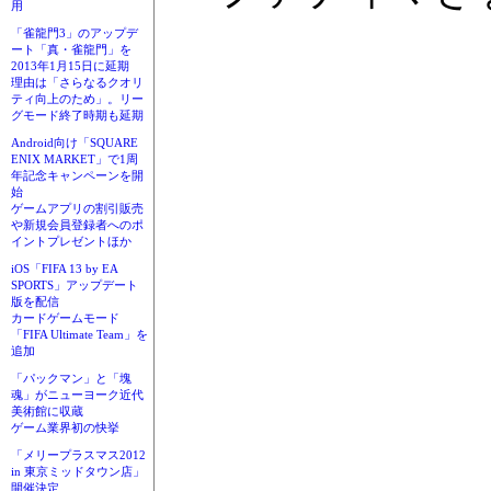
用
「雀龍門3」のアップデ
ート「真・雀龍門」を
2013年1月15日に延期
理由は「さらなるクオリ
ティ向上のため」。リー
グモード終了時期も延期
Android向け「SQUARE
ENIX MARKET」で1周
年記念キャンペーンを開
始
ゲームアプリの割引販売
や新規会員登録者へのポ
イントプレゼントほか
iOS「FIFA 13 by EA
SPORTS」アップデート
版を配信
カードゲームモード
「FIFA Ultimate Team」を
追加
「パックマン」と「塊
魂」がニューヨーク近代
美術館に収蔵
ゲーム業界初の快挙
「メリープラスマス2012
in 東京ミッドタウン店」
開催決定