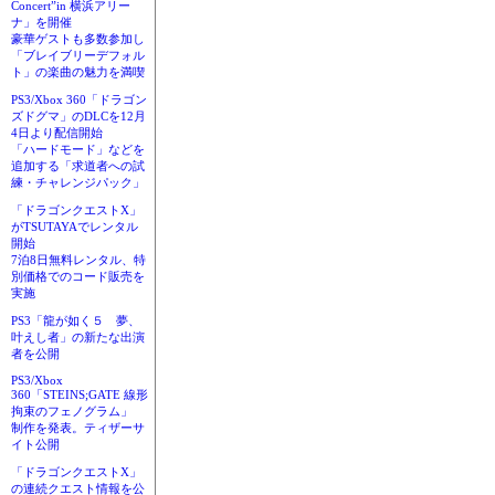
Concert”in 横浜アリー
ナ」を開催
豪華ゲストも多数参加し
「ブレイブリーデフォル
ト」の楽曲の魅力を満喫
PS3/Xbox 360「ドラゴン
ズドグマ」のDLCを12月
4日より配信開始
「ハードモード」などを
追加する「求道者への試
練・チャレンジパック」
「ドラゴンクエストX」
がTSUTAYAでレンタル
開始
7泊8日無料レンタル、特
別価格でのコード販売を
実施
PS3「龍が如く５ 夢、
叶えし者」の新たな出演
者を公開
PS3/Xbox
360「STEINS;GATE 線形
拘束のフェノグラム」
制作を発表。ティザーサ
イト公開
「ドラゴンクエストX」
の連続クエスト情報を公