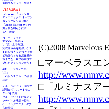
新商品もズラリと登場！
【11月29日】
スクエニ、「スクウェ
ア・エニックス オープン
カンファレンス 2012」
「Agni's Philosophy」の
舞台裏を明らかにす
る“技術編”
コーエーテクモ、
PS3/Xbox 360/Wii
(C)2008 Marvelous En
U「真・北斗無双」
完成発表会を開催。ゲス
トに原哲夫氏やV6が登場
初映像化となる原作最終
□マーベラスエ
章までを、爽快感重視で
描いたアクション大作！
3DS「ドラゴンクエスト
http://www.mmv.c
VII」
「石版システム」の続報
ほか
□「ルミナスア
デル、PCモニター新製品
説明会で“スマートモニ
ター”を披露
http://www.mmv.c
ウルトラワイド液晶やタ
ッチパネル液晶を紹介、
ゲーミングモニターの投
入は見送り