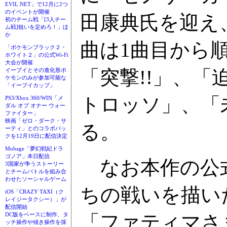
EVIL.NET」で12月に2つ
のイベントが開催
田康典氏を迎え
初のチーム戦「[3人チー
ム戦]狙いを定めろ！」ほ
か
曲は1曲目から
「ポケモンブラック２・
ホワイト２」の公式Wi-Fi
大会が開催
「突撃!!」、
イーブイとその進化形ポ
ケモンのみが参加可能な
「イーブイカップ」
トロッソ」、「
PS3/Xbox 360/WIN「メ
ダル オブ オナー ウォー
ファイター」
映画「ゼロ・ダーク・サ
る。
ーティ」とのコラボパッ
クを12月19日に配信決定
Mobage「夢幻戦紀ドラ
ゴノア」本日配信
なお本作の公式
3国家が争うストーリー
とチームバトルを組み合
わせたソーシャルゲーム
ちの戦いを描いた
iOS「CRAZY TAXI（ク
レイジータクシー）」が
配信開始
「ファティマさ
DC版をベースに制作、タ
ッチ操作や傾き操作を採