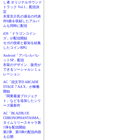
し者 オリジナルサウンド
トラック Vol.1」配信決
定
氷室京介氏の過去の代表
作6曲を収録したアルバ
ムも同時に配信
iOS「ドラゴンコイン
ズ」が配信開始
セガの技術と叡知を結集
したコインRPG
Android「アパレルパレ
ットSP」配信
衣装のデザイン、販売が
できるソーシャルシミュ
レーション
AC「頭文字D ARCADE
STAGE 7 AA X」が稼働
開始
「関東最速プロジェク
ト」などを追加したシリ
ーズ最新作
AC「BLAZBLUE
CHRONOPHANTASMA」
タイムリリースキャラ第
1弾を配信開始
第2弾、第3弾の配信内容
も公開