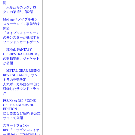
開
「人形たちのラグナロ
ク」の第1話、第2話
Mobage「メイプルモン
スターランド」事前登録
開始
「メイプルストーリー」
のモンスターが登場する
ソーシャルカードゲーム
「FINAL FANTASY
ORCHESTRAL ALBUM」
の収録楽曲、ジャケット
が公開
「METAL GEAR RISING
REVENGEANCE」サン
トラの発売決定
人気ボーカル曲を中心に
収録したサウンドトラッ
ク
PS3/Xbox 360「ZONE
OF THE ENDERS HD
EDITION」
隠し要素など新PVを公式
サイトで公開
スマートフォン用
RPG「ドラゴンスレイヤ
ー 導かれし宝冠の戦士た