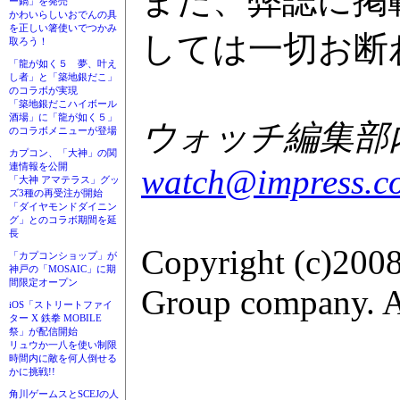
また、弊誌に掲
ー鍋」を発売
かわいらしいおでんの具
を正しい箸使いでつかみ
しては一切お断
取ろう！
「龍が如く５ 夢、叶え
し者」と「築地銀だこ」
のコラボが実現
「築地銀だこハイボール
酒場」に「龍が如く５」
ウォッチ編集部内G
のコラボメニューが登場
カプコン、「大神」の関
連情報を公開
watch@impress.co
「大神 アマテラス」グッ
ズ3種の再受注が開始
「ダイヤモンドダイニン
グ」とのコラボ期間を延
長
Copyright (c)2008
「カプコンショップ」が
神戸の「MOSAIC」に期
間限定オープン
Group company. Al
iOS「ストリートファイ
ター X 鉄拳 MOBILE
祭」が配信開始
リュウか一八を使い制限
時間内に敵を何人倒せる
かに挑戦!!
角川ゲームスとSCEJの人