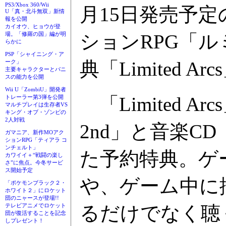
PS3/Xbox 360/Wii
月15日発売予
U「真・北斗無双」新情
報を公開
カイオウ、ヒョウが登
ションRPG「ル
場。「修羅の国」編が明
らかに
PSP「シャイニング・ア
典「Limited
ーク」
主要キャラクターとパニ
スの能力を公開
Wii U「ZombiU」開発者
「Limited 
トレーラー第3弾を公開
マルチプレイは生存者VS
キング・オブ・ゾンビの
2人対戦
2nd」と音楽
ガマニア、新作MOアク
ションRPG「ティアラ コ
ンチェルト」
た予約特典。ゲ
カワイイ＋“戦闘の楽し
さ”に焦点。今冬サービ
ス開始予定
や、ゲーム中に
「ポケモンブラック２・
ホワイト２」にロケット
団のニャースが登場!!
るだけでなく聴
テレビアニメでロケット
団が復活することを記念
しプレゼント！