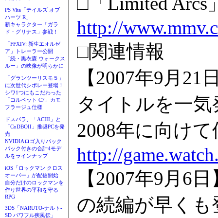
□「Limited A
PS Vita「テイルズ オブ
ハーツ R」
http://www.mmv.co
新キャラクター「ガラ
ド・グリナス」参戦！
□関連情報
「FFXIV: 新生エオルゼ
ア」トレーラー公開
「続・黒衣森 ウォークス
ルー」の映像が明らかに
【2007年9月
「グランツーリスモ５」
に次世代シボレー登場！
シワ1つにもこだわった
タイトルを一気
「コルベット C7」カモ
フラージュ仕様
ドスパラ、「ACIII」と
2008年に向け
「CoDBOII」推奨PCを発
売
NVIDIAロゴ入りバック
http://game.watc
パック付きの合計4モデ
ルをラインナップ
iOS「ロックマン クロス
【2007年9月
オーバー」が配信開始
自分だけのロックマンを
作り世界の平和を守る
RPG
の続編が早くも
3DS「NARUTO-ナルト-
SD パワフル疾風伝」