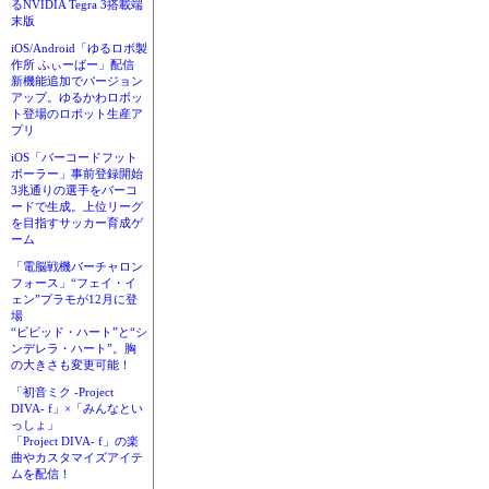
るNVIDIA Tegra 3搭載端
末版
iOS/Android「ゆるロボ製
作所 ふぃーばー」配信
新機能追加でバージョン
アップ。ゆるかわロボッ
ト登場のロボット生産ア
プリ
iOS「バーコードフット
ボーラー」事前登録開始
3兆通りの選手をバーコ
ードで生成。上位リーグ
を目指すサッカー育成ゲ
ーム
「電脳戦機バーチャロン
フォース」“フェイ・イ
ェン”プラモが12月に登
場
“ビビッド・ハート”と“シ
ンデレラ・ハート”。胸
の大きさも変更可能！
「初音ミク -Project
DIVA- f」×「みんなとい
っしょ」
「Project DIVA- f」の楽
曲やカスタマイズアイテ
ムを配信！