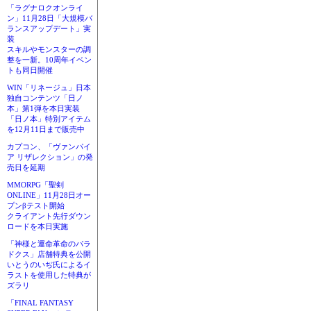
「ラグナロクオンライ
ン」11月28日「大規模バ
ランスアップデート」実
装
スキルやモンスターの調
整を一新。10周年イベン
トも同日開催
WIN「リネージュ」日本
独自コンテンツ「日ノ
本」第1弾を本日実装
「日ノ本」特別アイテム
を12月11日まで販売中
カプコン、「ヴァンパイ
ア リザレクション」の発
売日を延期
MMORPG「聖剣
ONLINE」11月28日オー
プンβテスト開始
クライアント先行ダウン
ロードを本日実施
「神様と運命革命のパラ
ドクス」店舗特典を公開
いとうのいぢ氏によるイ
ラストを使用した特典が
ズラリ
「FINAL FANTASY