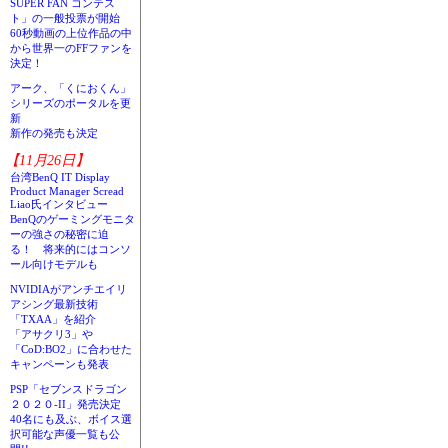
SUPER FAN コンテス
ト」の一般投票が開始
60秒動画の上位作品の中
から世界一のFFファンを
決定！
アーク、「くにおくん」
シリーズのポータルを更
新
新作の発売も決定
【11月26日】
台湾BenQ IT Display
Product Manager Scread
Liao氏インタビュー
BenQのゲーミングモニタ
ーの強さの秘密に迫
る！ 将来的にはコンソ
ール向けモデルも
NVIDIAがアンチエイリ
アシング最新技術
「TXAA」を紹介
「アサクリ3」や
「CoD:BO2」に合わせた
キャンペーンも発表
PSP「セブンスドラゴン
２０２０-II」発売決定
40名にも及ぶ、ボイス選
択可能な声優一覧も公