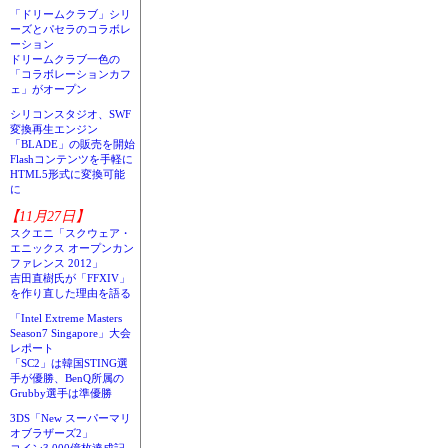
「ドリームクラブ」シリ
ーズとパセラのコラボレ
ーション
ドリームクラブ一色の
「コラボレーションカフ
ェ」がオープン
シリコンスタジオ、SWF
変換再生エンジン
「BLADE」の販売を開始
Flashコンテンツを手軽に
HTML5形式に変換可能
に
【11月27日】
スクエニ「スクウェア・
エニックス オープンカン
ファレンス 2012」
吉田直樹氏が「FFXIV」
を作り直した理由を語る
「Intel Extreme Masters
Season7 Singapore」大会
レポート
「SC2」は韓国STING選
手が優勝、BenQ所属の
Grubby選手は準優勝
3DS「New スーパーマリ
オブラザーズ2」