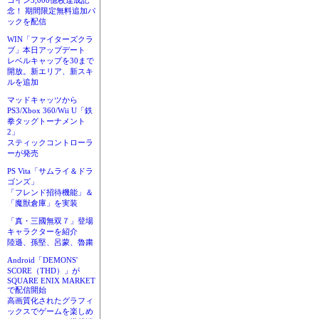
コイン3,000億枚達成記
念！ 期間限定無料追加パ
ックを配信
WIN「ファイターズクラ
ブ」本日アップデート
レベルキャップを30まで
開放。新エリア、新スキ
ルを追加
マッドキャッツから
PS3/Xbox 360/Wii U「鉄
拳タッグトーナメント
2」
スティックコントローラ
ーが発売
PS Vita「サムライ＆ドラ
ゴンズ」
「フレンド招待機能」＆
「魔獣倉庫」を実装
「真・三國無双７」登場
キャラクターを紹介
陸遜、孫堅、呂蒙、魯粛
Android「DEMONS'
SCORE（THD）」が
SQUARE ENIX MARKET
で配信開始
高画質化されたグラフィ
ックスでゲームを楽しめ