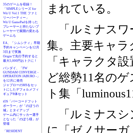
まれている。
35のゲームを収録！
「SIMPLEシリーズ for
Wii U Vol.1 THE ファミ
リーパーティー」
Wii U GamePadを持った
「ルミナスワー
プレーヤーと持たないプ
レーヤーで展開の変わる
ゲームも
集。主要キャラ
EA、「シムシティ」早期
予約キャンペーンを12月
3日まで実施
Originで先行予約すると
「キャラクタ設
最大5,000円おトクに！
バンダイ、「FW
GUNDAM CONVERGE -
ど総勢11名の
OPERATION JABURO -」
を12月に発売
ジャブローのMSをセッ
ト集「lumino
トにしたデフォルメフィ
ギュア8体セット
iOS「バーコードフット
ボーラー」が「のぼうの
「ルミナスシン
城」とタイアップ
ゲーム内にサッカー選手
となった「のぼう様」が
登場
に「ゼノサーガ
「RESIDENT