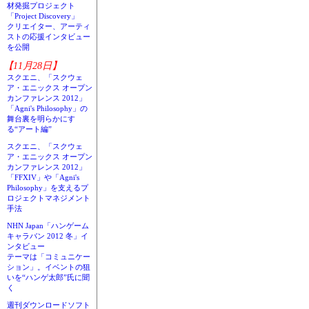
材発掘プロジェクト
「Project Discovery」
クリエイター、アーティ
ストの応援インタビュー
を公開
【11月28日】
スクエニ、「スクウェ
ア・エニックス オープン
カンファレンス 2012」
「Agni's Philosophy」の
舞台裏を明らかにす
る“アート編”
スクエニ、「スクウェ
ア・エニックス オープン
カンファレンス 2012」
「FFXIV」や「Agni's
Philosophy」を支えるプ
ロジェクトマネジメント
手法
NHN Japan「ハンゲーム
キャラバン 2012 冬」イ
ンタビュー
テーマは「コミュニケー
ション」。イベントの狙
いを“ハンゲ太郎”氏に聞
く
週刊ダウンロードソフト