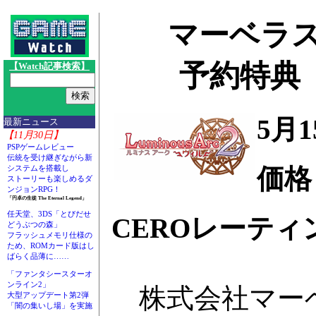
マーベラス
予約特典「
【Watch記事検索】
5月
最新ニュース
【11月30日】
PSPゲームレビュー
伝統を受け継ぎながら新
価格：
システムを搭載し
ストーリーも楽しめるダ
ンジョンRPG！
「円卓の生徒 The Eternal Legend」
任天堂、3DS「とびだせ
CEROレーティ
どうぶつの森」
フラッシュメモリ仕様の
ため、ROMカード版はし
ばらく品薄に……
「ファンタシースターオ
ンライン2」
株式会社マーベ
大型アップデート第2弾
「闇の集いし場」を実施