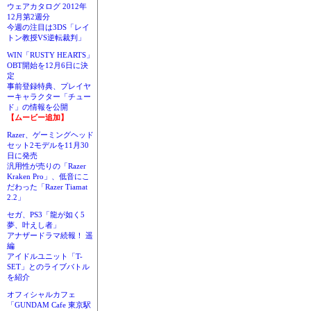
ウェアカタログ 2012年
12月第2週分
今週の注目は3DS「レイ
トン教授VS逆転裁判」
WIN「RUSTY HEARTS」
OBT開始を12月6日に決
定
事前登録特典、プレイヤ
ーキャラクター「チュー
ド」の情報を公開
【ムービー追加】
Razer、ゲーミングヘッド
セット2モデルを11月30
日に発売
汎用性が売りの「Razer
Kraken Pro」、低音にこ
だわった「Razer Tiamat
2.2」
セガ、PS3「龍が如く5
夢、叶えし者」
アナザードラマ続報！ 遥
編
アイドルユニット「T-
SET」とのライブバトル
を紹介
オフィシャルカフェ
「GUNDAM Cafe 東京駅