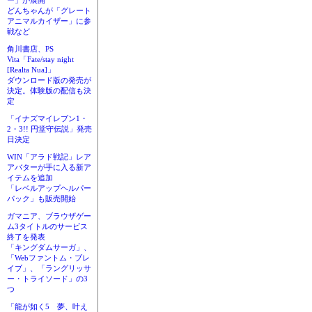
ー」が展開
どんちゃんが「グレート
アニマルカイザー」に参
戦など
角川書店、PS
Vita「Fate/stay night
[Realta Nua]」
ダウンロード版の発売が
決定。体験版の配信も決
定
「イナズマイレブン1・
2・3!! 円堂守伝説」発売
日決定
WIN「アラド戦記」レア
アバターが手に入る新ア
イテムを追加
「レベルアップヘルパー
パック」も販売開始
ガマニア、ブラウザゲー
ム3タイトルのサービス
終了を発表
「キングダムサーガ」、
「Webファントム・ブレ
イブ」、「ラングリッサ
ー・トライソード」の3
つ
「龍が如く5 夢、叶え