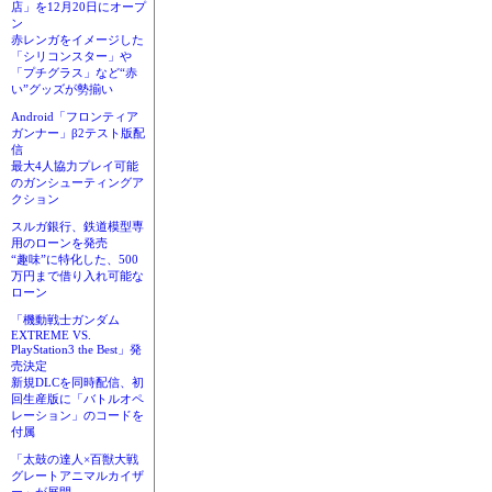
店」を12月20日にオープ
ン
赤レンガをイメージした
「シリコンスター」や
「プチグラス」など“赤
い”グッズが勢揃い
Android「フロンティア
ガンナー」β2テスト版配
信
最大4人協力プレイ可能
のガンシューティングア
クション
スルガ銀行、鉄道模型専
用のローンを発売
“趣味”に特化した、500
万円まで借り入れ可能な
ローン
「機動戦士ガンダム
EXTREME VS.
PlayStation3 the Best」発
売決定
新規DLCを同時配信、初
回生産版に「バトルオペ
レーション」のコードを
付属
「太鼓の達人×百獣大戦
グレートアニマルカイザ