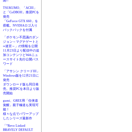
開!!
TSUKUMO、「ACIII」
と「CoDBOII」推奨PCを
発売
「GeForce GTX 660」を
搭載。NVIDIAロゴ入り
バックパックを付属
「ポケモン不思議のダン
ジョン～マグナゲートと
∞迷宮～」の情報を公開
11月23日より配信中の追
加コンテンツとWebニュ
ースサイト先行公開パス
ワード
「アサシン クリードIII」
Windows版を12月21日に
発売
ダウンロード版も同日発
売。推奨PCを本日より販
売開始
gumi、GREE用「任侠道
覚醒」親子極道も実現可
能！
様々な点でパワーアップ
したシリーズ最新作
「“Revo Linked
BRAVELY DEFAULT