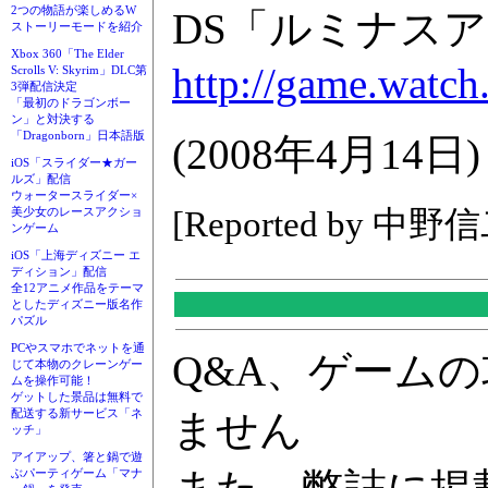
2つの物語が楽しめるW
DS「ルミナスア
ストーリーモードを紹介
Xbox 360「The Elder
http://game.watch
Scrolls V: Skyrim」DLC第
3弾配信決定
「最初のドラゴンボー
ン」と対決する
「Dragonborn」日本語版
(2008年4月14日)
iOS「スライダー★ガー
ルズ」配信
ウォータースライダー×
[Reported by 中野
美少女のレースアクショ
ンゲーム
iOS「上海ディズニー エ
ディション」配信
全12アニメ作品をテーマ
としたディズニー版名作
パズル
PCやスマホでネットを通
Q&A、ゲーム
じて本物のクレーンゲー
ムを操作可能！
ゲットした景品は無料で
ません
配送する新サービス「ネ
ッチ」
アイアップ、箸と鍋で遊
ぶパーティゲーム「マナ