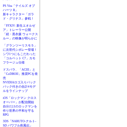
PS Vita「テイルズ オブ
ハーツ R」
新キャラクター「ガラ
ド・グリナス」参戦！
「FFXIV: 新生エオルゼ
ア」トレーラー公開
「続・黒衣森 ウォークス
ルー」の映像が明らかに
「グランツーリスモ５」
に次世代シボレー登場！
シワ1つにもこだわった
「コルベット C7」カモ
フラージュ仕様
ドスパラ、「ACIII」と
「CoDBOII」推奨PCを発
売
NVIDIAロゴ入りバック
パック付きの合計4モデ
ルをラインナップ
iOS「ロックマン クロス
オーバー」が配信開始
自分だけのロックマンを
作り世界の平和を守る
RPG
3DS「NARUTO-ナルト-
SD パワフル疾風伝」