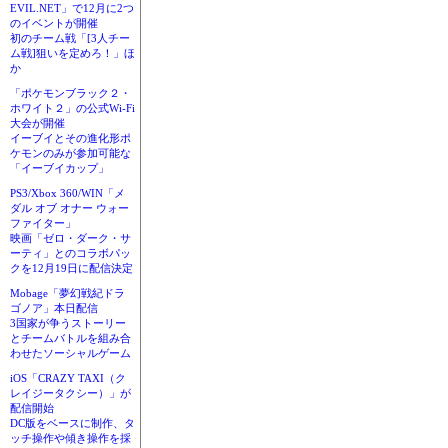
EVIL.NET」で12月に2つ
のイベントが開催
初のチーム戦「[3人チー
ム戦]狙いを定めろ！」ほ
か
「ポケモンブラック２・
ホワイト２」の公式Wi-Fi
大会が開催
イーブイとその進化形ポ
ケモンのみが参加可能な
「イーブイカップ」
PS3/Xbox 360/WIN「メ
ダル オブ オナー ウォー
ファイター」
映画「ゼロ・ダーク・サ
ーティ」とのコラボパッ
クを12月19日に配信決定
Mobage「夢幻戦紀ドラ
ゴノア」本日配信
3国家が争うストーリー
とチームバトルを組み合
わせたソーシャルゲーム
iOS「CRAZY TAXI（ク
レイジータクシー）」が
配信開始
DC版をベースに制作、タ
ッチ操作や傾き操作を採