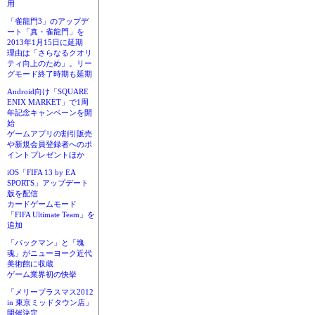
用
「雀龍門3」のアップデ
ート「真・雀龍門」を
2013年1月15日に延期
理由は「さらなるクオリ
ティ向上のため」。リー
グモード終了時期も延期
Android向け「SQUARE
ENIX MARKET」で1周
年記念キャンペーンを開
始
ゲームアプリの割引販売
や新規会員登録者へのポ
イントプレゼントほか
iOS「FIFA 13 by EA
SPORTS」アップデート
版を配信
カードゲームモード
「FIFA Ultimate Team」を
追加
「パックマン」と「塊
魂」がニューヨーク近代
美術館に収蔵
ゲーム業界初の快挙
「メリープラスマス2012
in 東京ミッドタウン店」
開催決定