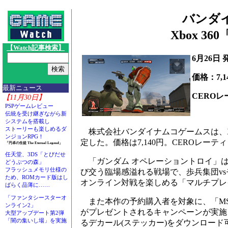
バンダ
Xbox 
【Watch記事検索】
6月26日
価格：7,1
最新ニュース
CEROレ
【11月30日】
PSPゲームレビュー
伝統を受け継ぎながら新
システムを搭載し
ストーリーも楽しめるダ
株式会社バンダイナムコゲームスは、Xbo
ンジョンRPG！
定した。価格は7,140円。CEROレーティ
「円卓の生徒 The Eternal Legend」
任天堂、3DS「とびだせ
「ガンダム オペレーショントロイ」は
どうぶつの森」
フラッシュメモリ仕様の
び交う臨場感溢れる戦場で、歩兵集団vsモ
ため、ROMカード版はし
オンライン対戦を楽しめる「マルチプレ
ばらく品薄に……
「ファンタシースターオ
また本作の予約購入者を対象に、「MS デ
ンライン2」
がプレゼントされるキャンペーンが実施
大型アップデート第2弾
「闇の集いし場」を実施
るデカール(ステッカー)をダウンロー