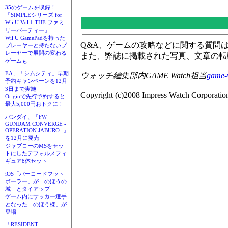
35のゲームを収録！
「SIMPLEシリーズ for
Wii U Vol.1 THE ファミ
リーパーティー」
Wii U GamePadを持った
Q&A、ゲームの攻略などに関する質問
プレーヤーと持たないプ
レーヤーで展開の変わる
また、弊誌に掲載された写真、文章の転
ゲームも
EA、「シムシティ」早期
ウォッチ編集部内GAME Watch担当
game-
予約キャンペーンを12月
3日まで実施
Copyright (c)2008 Impress Watch Corporation
Originで先行予約すると
最大5,000円おトクに！
バンダイ、「FW
GUNDAM CONVERGE -
OPERATION JABURO -」
を12月に発売
ジャブローのMSをセッ
トにしたデフォルメフィ
ギュア8体セット
iOS「バーコードフット
ボーラー」が「のぼうの
城」とタイアップ
ゲーム内にサッカー選手
となった「のぼう様」が
登場
「RESIDENT