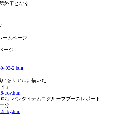
第終了となる。
ジ
ホームページ
ページ
080403-2.htm
戦いをリアルに描いた
ロイ」
28/troy.htm
ウ2007」バンダイナムコグループブースレポート
十分
22/nbg.htm