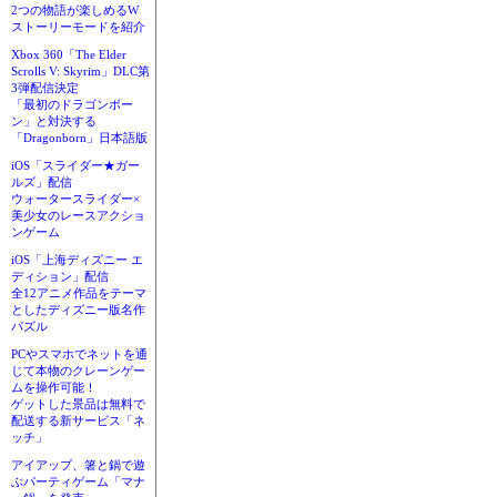
2つの物語が楽しめるW
ストーリーモードを紹介
Xbox 360「The Elder
Scrolls V: Skyrim」DLC第
3弾配信決定
「最初のドラゴンボー
ン」と対決する
「Dragonborn」日本語版
iOS「スライダー★ガー
ルズ」配信
ウォータースライダー×
美少女のレースアクショ
ンゲーム
iOS「上海ディズニー エ
ディション」配信
全12アニメ作品をテーマ
としたディズニー版名作
パズル
PCやスマホでネットを通
じて本物のクレーンゲー
ムを操作可能！
ゲットした景品は無料で
配送する新サービス「ネ
ッチ」
アイアップ、箸と鍋で遊
ぶパーティゲーム「マナ