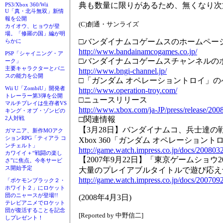
典も数量に限りがあるため、無くなり次
PS3/Xbox 360/Wii
U「真・北斗無双」新情
報を公開
(C)創通・サンライズ
カイオウ、ヒョウが登
場。「修羅の国」編が明
□バンダイナムコゲームスのホームペー
らかに
http://www.bandainamcogames.co.jp/
PSP「シャイニング・ア
□バンダイナムコゲームスチャンネルの
ーク」
主要キャラクターとパニ
http://www.bngi-channel.jp/
スの能力を公開
□「ガンダム オペレーショントロイ」の
Wii U「ZombiU」開発者
http://www.operation-troy.com/
トレーラー第3弾を公開
□ニュースリリース
マルチプレイは生存者VS
http://www.xbox.com/ja-JP/press/release/20
キング・オブ・ゾンビの
□関連情報
2人対戦
【3月28日】バンダイナムコ、兵士達の
ガマニア、新作MOアク
ションRPG「ティアラ コ
Xbox 360「ガンダム オペレーショント
ンチェルト」
http://game.watch.impress.co.jp/docs/200803
カワイイ＋“戦闘の楽し
【2007年9月22日】「東京ゲームショ
さ”に焦点。今冬サービ
ス開始予定
大量のプレイアブルタイトルで遊び応え
http://game.watch.impress.co.jp/docs/200709
「ポケモンブラック２・
ホワイト２」にロケット
団のニャースが登場!!
(2008年4月3日)
テレビアニメでロケット
団が復活することを記念
[Reported by 中野信二]
しプレゼント！