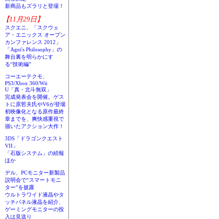
新商品もズラリと登場！
【11月29日】
スクエニ、「スクウェ
ア・エニックス オープン
カンファレンス 2012」
「Agni's Philosophy」の
舞台裏を明らかにす
る“技術編”
コーエーテクモ、
PS3/Xbox 360/Wii
U「真・北斗無双」
完成発表会を開催。ゲス
トに原哲夫氏やV6が登場
初映像化となる原作最終
章までを、爽快感重視で
描いたアクション大作！
3DS「ドラゴンクエスト
VII」
「石版システム」の続報
ほか
デル、PCモニター新製品
説明会で“スマートモニ
ター”を披露
ウルトラワイド液晶やタ
ッチパネル液晶を紹介、
ゲーミングモニターの投
入は見送り