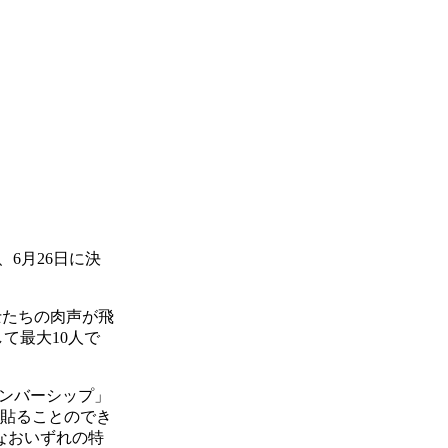
、6月26日に決
士たちの肉声が飛
して最大10人で
メンバーシップ」
に貼ることのでき
なおいずれの特