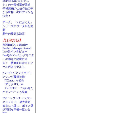
SUPER FAN コンテス
ト」の一般投票が開始
60秒動画の上位作品の中
から世界一のFFファンを
決定！
アーク、「くにおくん」
シリーズのポータルを更
新
新作の発売も決定
【11月26日】
台湾BenQ IT Display
Product Manager Scread
Liao氏インタビュー
BenQのゲーミングモニタ
ーの強さの秘密に迫
る！ 将来的にはコンソ
ール向けモデルも
NVIDIAがアンチエイリ
アシング最新技術
「TXAA」を紹介
「アサクリ3」や
「CoD:BO2」に合わせた
キャンペーンも発表
PSP「セブンスドラゴン
２０２０-II」発売決定
40名にも及ぶ、ボイス選
択可能な声優一覧も公