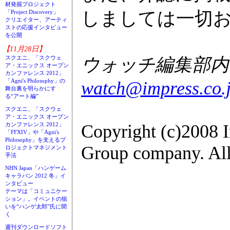
材発掘プロジェクト
しましては一切
「Project Discovery」
クリエイター、アーティ
ストの応援インタビュー
を公開
【11月28日】
ウォッチ編集部内GA
スクエニ、「スクウェ
ア・エニックス オープン
カンファレンス 2012」
「Agni's Philosophy」の
watch@impress.co.
舞台裏を明らかにす
る“アート編”
スクエニ、「スクウェ
ア・エニックス オープン
Copyright (c)2008 
カンファレンス 2012」
「FFXIV」や「Agni's
Philosophy」を支えるプ
Group company. All 
ロジェクトマネジメント
手法
NHN Japan「ハンゲーム
キャラバン 2012 冬」イ
ンタビュー
テーマは「コミュニケー
ション」。イベントの狙
いを“ハンゲ太郎”氏に聞
く
週刊ダウンロードソフト