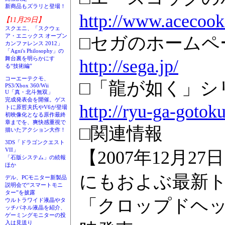
新商品もズラリと登場！
http://www.acecook.
【11月29日】
スクエニ、「スクウェ
ア・エニックス オープン
□セガのホームペ
カンファレンス 2012」
「Agni's Philosophy」の
舞台裏を明らかにす
http://sega.jp/
る“技術編”
コーエーテクモ、
□「龍が如く」シ
PS3/Xbox 360/Wii
U「真・北斗無双」
完成発表会を開催。ゲス
http://ryu-ga-gotok
トに原哲夫氏やV6が登場
初映像化となる原作最終
章までを、爽快感重視で
□関連情報
描いたアクション大作！
3DS「ドラゴンクエスト
VII」
【2007年12月2
「石版システム」の続報
ほか
にもおよぶ最新
デル、PCモニター新製品
説明会で“スマートモニ
ター”を披露
「クロップドヘッ
ウルトラワイド液晶やタ
ッチパネル液晶を紹介、
ゲーミングモニターの投
入は見送り