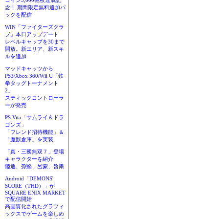
コイン3,000億枚達成記
念！ 期間限定無料追加パ
ックを配信
WIN「ファイターズクラ
ブ」本日アップデート
レベルキャップを30まで
開放。新エリア、新スキ
ルを追加
マッドキャッツから
PS3/Xbox 360/Wii U「鉄
拳タッグトーナメント
2」
スティックコントローラ
ーが発売
PS Vita「サムライ＆ドラ
ゴンズ」
「フレンド招待機能」＆
「魔獣倉庫」を実装
「真・三國無双７」登場
キャラクターを紹介
陸遜、孫堅、呂蒙、魯粛
Android「DEMONS'
SCORE（THD）」が
SQUARE ENIX MARKET
で配信開始
高画質化されたグラフィ
ックスでゲームを楽しめ