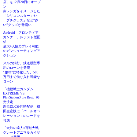
店」を12月20日にオープ
ン
赤レンガをイメージした
「シリコンスター」や
「プチグラス」など“赤
い”グッズが勢揃い
Android「フロンティア
ガンナー」β2テスト版配
信
最大4人協力プレイ可能
のガンシューティングア
クション
スルガ銀行、鉄道模型専
用のローンを発売
“趣味”に特化した、500
万円まで借り入れ可能な
ローン
「機動戦士ガンダム
EXTREME VS.
PlayStation3 the Best」発
売決定
新規DLCを同時配信、初
回生産版に「バトルオペ
レーション」のコードを
付属
「太鼓の達人×百獣大戦
グレートアニマルカイザ