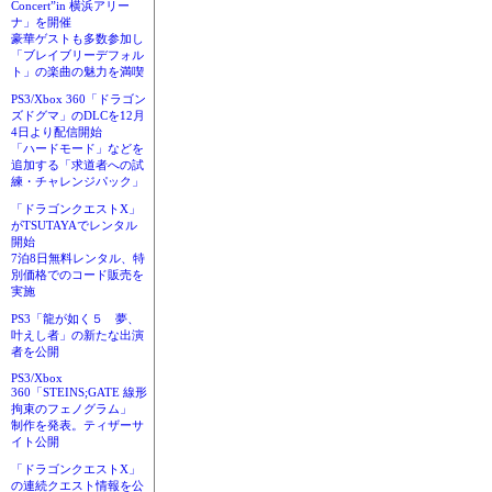
Concert”in 横浜アリー
ナ」を開催
豪華ゲストも多数参加し
「ブレイブリーデフォル
ト」の楽曲の魅力を満喫
PS3/Xbox 360「ドラゴン
ズドグマ」のDLCを12月
4日より配信開始
「ハードモード」などを
追加する「求道者への試
練・チャレンジパック」
「ドラゴンクエストX」
がTSUTAYAでレンタル
開始
7泊8日無料レンタル、特
別価格でのコード販売を
実施
PS3「龍が如く５ 夢、
叶えし者」の新たな出演
者を公開
PS3/Xbox
360「STEINS;GATE 線形
拘束のフェノグラム」
制作を発表。ティザーサ
イト公開
「ドラゴンクエストX」
の連続クエスト情報を公