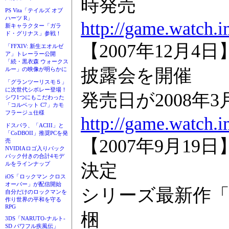
時発売
PS Vita「テイルズ オブ
ハーツ R」
http://game.watch.
新キャラクター「ガラ
ド・グリナス」参戦！
【2007年12月4
「FFXIV: 新生エオルゼ
ア」トレーラー公開
「続・黒衣森 ウォークス
披露会を開催
ルー」の映像が明らかに
「グランツーリスモ５」
に次世代シボレー登場！
発売日が2008年
シワ1つにもこだわった
「コルベット C7」カモ
フラージュ仕様
http://game.watch.
ドスパラ、「ACIII」と
「CoDBOII」推奨PCを発
【2007年9月1
売
NVIDIAロゴ入りバック
パック付きの合計4モデ
決定
ルをラインナップ
iOS「ロックマン クロス
オーバー」が配信開始
シリーズ最新作「
自分だけのロックマンを
作り世界の平和を守る
RPG
梱
3DS「NARUTO-ナルト-
SD パワフル疾風伝」