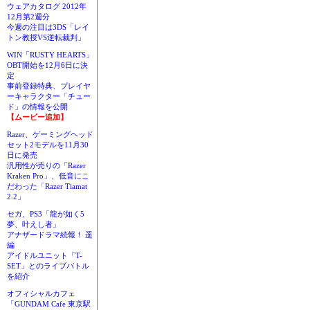
ウェアカタログ 2012年
12月第2週分
今週の注目は3DS「レイ
トン教授VS逆転裁判」
WIN「RUSTY HEARTS」
OBT開始を12月6日に決
定
事前登録特典、プレイヤ
ーキャラクター「チュー
ド」の情報を公開
【ムービー追加】
Razer、ゲーミングヘッド
セット2モデルを11月30
日に発売
汎用性が売りの「Razer
Kraken Pro」、低音にこ
だわった「Razer Tiamat
2.2」
セガ、PS3「龍が如く5
夢、叶えし者」
アナザードラマ続報！ 遥
編
アイドルユニット「T-
SET」とのライブバトル
を紹介
オフィシャルカフェ
「GUNDAM Cafe 東京駅