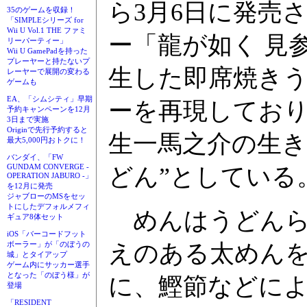
ら3月6日に発売
35のゲームを収録！
「SIMPLEシリーズ for
Wii U Vol.1 THE ファミ
ー「龍が如く 見
リーパーティー」
Wii U GamePadを持った
プレーヤーと持たないプ
生した即席焼き
レーヤーで展開の変わる
ゲームも
EA、「シムシティ」早期
ーを再現しており
予約キャンペーンを12月
3日まで実施
Originで先行予約すると
生一馬之介の生
最大5,000円おトクに！
バンダイ、「FW
GUNDAM CONVERGE -
どん”としている
OPERATION JABURO -」
を12月に発売
ジャブローのMSをセッ
トにしたデフォルメフィ
めんはうどんら
ギュア8体セット
iOS「バーコードフット
えのある太めん
ボーラー」が「のぼうの
城」とタイアップ
ゲーム内にサッカー選手
となった「のぼう様」が
に、鰹節などによ
登場
「RESIDENT