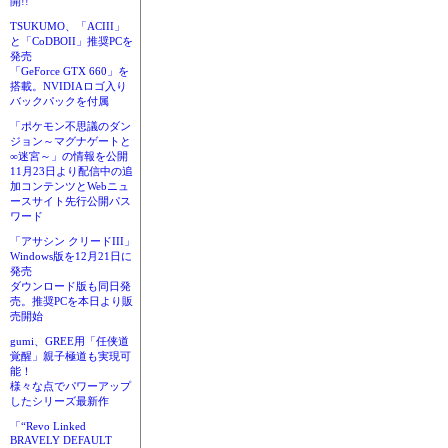
開!!
TSUKUMO、「ACIII」
と「CoDBOII」推奨PCを
発売
「GeForce GTX 660」を
搭載。NVIDIAロゴ入り
バックパックを付属
「ポケモン不思議のダン
ジョン～マグナゲートと
∞迷宮～」の情報を公開
11月23日より配信中の追
加コンテンツとWebニュ
ースサイト先行公開パス
ワード
「アサシン クリードIII」
Windows版を12月21日に
発売
ダウンロード版も同日発
売。推奨PCを本日より販
売開始
gumi、GREE用「任侠道
覚醒」親子極道も実現可
能！
様々な点でパワーアップ
したシリーズ最新作
「“Revo Linked
BRAVELY DEFAULT