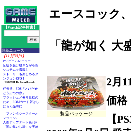
エースコック、
【Watch記事検索】
「龍が如く 大盛
最新ニュース
【11月30日】
PSPゲームレビュー
伝統を受け継ぎながら新
システムを搭載し
ストーリーも楽しめるダ
2月1
ンジョンRPG！
「円卓の生徒 The Eternal Legend」
任天堂、3DS「とびだせ
どうぶつの森」
価格
フラッシュメモリ仕様の
ため、ROMカード版はし
ばらく品薄に……
製品パッケージ
「ファンタシースターオ
【P
ンライン2」
大型アップデート第2弾
「闇の集いし場」を実施