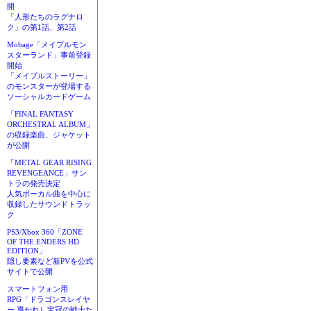
開
「人形たちのラグナロ
ク」の第1話、第2話
Mobage「メイプルモン
スターランド」事前登録
開始
「メイプルストーリー」
のモンスターが登場する
ソーシャルカードゲーム
「FINAL FANTASY
ORCHESTRAL ALBUM」
の収録楽曲、ジャケット
が公開
「METAL GEAR RISING
REVENGEANCE」サン
トラの発売決定
人気ボーカル曲を中心に
収録したサウンドトラッ
ク
PS3/Xbox 360「ZONE
OF THE ENDERS HD
EDITION」
隠し要素など新PVを公式
サイトで公開
スマートフォン用
RPG「ドラゴンスレイヤ
ー 導かれし宝冠の戦士た