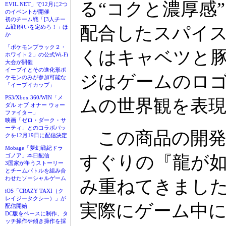
る“コクと濃厚感
EVIL.NET」で12月に2つ
のイベントが開催
初のチーム戦「[3人チー
配合したスパイ
ム戦]狙いを定めろ！」ほ
か
「ポケモンブラック２・
くはキャベツと
ホワイト２」の公式Wi-Fi
大会が開催
イーブイとその進化形ポ
ジはゲームのロ
ケモンのみが参加可能な
「イーブイカップ」
PS3/Xbox 360/WIN「メ
ムの世界観を表
ダル オブ オナー ウォー
ファイター」
映画「ゼロ・ダーク・サ
ーティ」とのコラボパッ
この商品の開発
クを12月19日に配信決定
Mobage「夢幻戦紀ドラ
すぐりの『龍が
ゴノア」本日配信
3国家が争うストーリー
とチームバトルを組み合
わせたソーシャルゲーム
み重ねてきまし
iOS「CRAZY TAXI（ク
レイジータクシー）」が
実際にゲーム中
配信開始
DC版をベースに制作、タ
ッチ操作や傾き操作を採