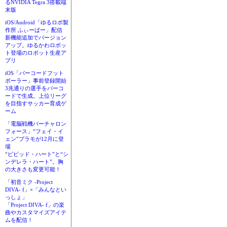
るNVIDIA Tegra 3搭載端
末版
iOS/Android「ゆるロボ製
作所 ふぃーばー」配信
新機能追加でバージョン
アップ。ゆるかわロボッ
ト登場のロボット生産ア
プリ
iOS「バーコードフット
ボーラー」事前登録開始
3兆通りの選手をバーコ
ードで生成。上位リーグ
を目指すサッカー育成ゲ
ーム
「電脳戦機バーチャロン
フォース」“フェイ・イ
ェン”プラモが12月に登
場
“ビビッド・ハート”と“シ
ンデレラ・ハート”。胸
の大きさも変更可能！
「初音ミク -Project
DIVA- f」×「みんなとい
っしょ」
「Project DIVA- f」の楽
曲やカスタマイズアイテ
ムを配信！