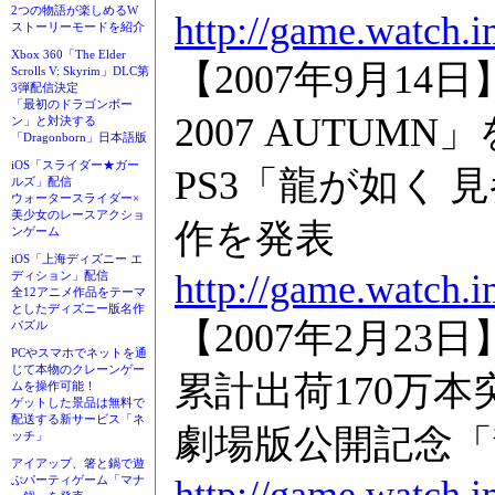
2つの物語が楽しめるW
http://game.watch.
ストーリーモードを紹介
Xbox 360「The Elder
【2007年9月1
Scrolls V: Skyrim」DLC第
3弾配信決定
「最初のドラゴンボー
2007 AUTUMN
ン」と対決する
「Dragonborn」日本語版
iOS「スライダー★ガー
PS3「龍が如く 
ルズ」配信
ウォータースライダー×
美少女のレースアクショ
作を発表
ンゲーム
iOS「上海ディズニー エ
http://game.watch.
ディション」配信
全12アニメ作品をテーマ
としたディズニー版名作
【2007年2月2
パズル
PCやスマホでネットを通
じて本物のクレーンゲー
累計出荷170万本
ムを操作可能！
ゲットした景品は無料で
配送する新サービス「ネ
劇場版公開記念
ッチ」
アイアップ、箸と鍋で遊
http://game.watch.
ぶパーティゲーム「マナ