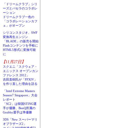
「ドリームクラブ」シリ
ーズとパセラのコラボレ
ーション
ドリームクラブ一色の
「コラボレーションカフ
ェ」がオープン
シリコンスタジオ、SWF
変換再生エンジン
「BLADE」の販売を開始
Flashコンテンツを手軽に
HTML5形式に変換可能
に
【11月27日】
スクエニ「スクウェア・
エニックス オープンカン
ファレンス 2012」
吉田直樹氏が「FFXIV」
を作り直した理由を語る
「Intel Extreme Masters
Season7 Singapore」大会
レポート
「SC2」は韓国STING選
手が優勝、BenQ所属の
Grubby選手は準優勝
3DS「New スーパーマリ
オブラザーズ2」