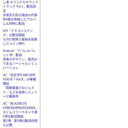
し者 オリジナルサウンド
トラック Vol.1」配信決
定
氷室京介氏の過去の代表
作6曲を収録したアルバ
ムも同時に配信
iOS「ドラゴンコイン
ズ」が配信開始
セガの技術と叡知を結集
したコインRPG
Android「アパレルパレ
ットSP」配信
衣装のデザイン、販売が
できるソーシャルシミュ
レーション
AC「頭文字D ARCADE
STAGE 7 AA X」が稼働
開始
「関東最速プロジェク
ト」などを追加したシリ
ーズ最新作
AC「BLAZBLUE
CHRONOPHANTASMA」
タイムリリースキャラ第
1弾を配信開始
第2弾、第3弾の配信内容
も公開