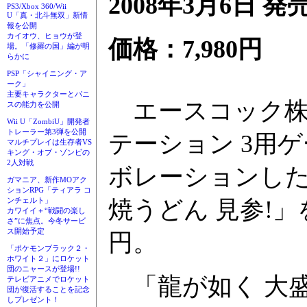
2008年3月6日 発
PS3/Xbox 360/Wii
U「真・北斗無双」新情
報を公開
カイオウ、ヒョウが登
価格：7,980円
場。「修羅の国」編が明
らかに
PSP「シャイニング・ア
ーク」
主要キャラクターとパニ
エースコック株
スの能力を公開
Wii U「ZombiU」開発者
トレーラー第3弾を公開
テーション 3用
マルチプレイは生存者VS
キング・オブ・ゾンビの
2人対戦
ボレーションした
ガマニア、新作MOアク
ションRPG「ティアラ コ
焼うどん 見参!」
ンチェルト」
カワイイ＋“戦闘の楽し
さ”に焦点。今冬サービ
ス開始予定
円。
「ポケモンブラック２・
ホワイト２」にロケット
団のニャースが登場!!
「龍が如く 大盛
テレビアニメでロケット
団が復活することを記念
しプレゼント！