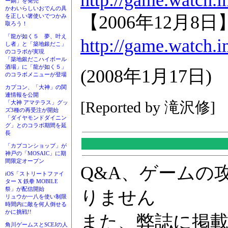
ー鍋」を発売
かわいらしいおでんの具
【2006年12月
を正しい箸使いでつかみ
取ろう！
「龍が如く５ 夢、叶え
http://game.watch.
し者」と「築地銀だこ」
のコラボが実現
「築地銀だこハイボール
酒場」に「龍が如く５」
(2008年1月17日)
のコラボメニューが登場
カプコン、「大神」の関
連情報を公開
[Reported by 滝沢修]
「大神 アマテラス」グッ
ズ3種の再受注が開始
「ダイヤモンドダイニン
グ」とのコラボ期間を延
長
「カプコンショップ」が
神戸の「MOSAIC」に期
間限定オープン
Q&A、ゲームの
iOS「ストリートファイ
ター X 鉄拳 MOBILE
祭」が配信開始
りません
リュウか一八を使い制限
時間内に敵を何人倒せる
かに挑戦!!
また、弊誌に掲
角川ゲームスとSCEJの人