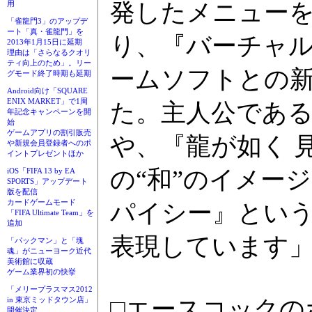
発したメニュー
用
「雀龍門3」のアップデ
ート「真・雀龍門」を
り、『バーチャ
2013年1月15日に延期
理由は「さらなるクオリ
ティ向上のため」。リー
ームソフトとの
グモード終了時期も延期
Android向け「SQUARE
ENIX MARKET」で1周
た。主人公であ
年記念キャンペーンを開
始
ゲームアプリの割引販売
や、『龍が如く 
や新規会員登録者へのポ
イントプレゼントほか
の“和”のイメー
iOS「FIFA 13 by EA
SPORTS」アップデート
版を配信
カードゲームモード
パイシー』とい
「FIFA Ultimate Team」を
追加
表現しています
「パックマン」と「塊
魂」がニューヨーク近代
美術館に収蔵
ゲーム業界初の快挙
「メリープラスマス2012
□エースコックの
in 東京ミッドタウン店」
開催決定