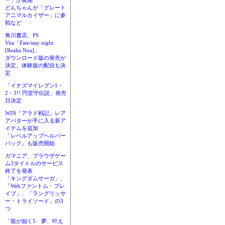
ー」が展開
どんちゃんが「グレート
アニマルカイザー」に参
戦など
角川書店、PS
Vita「Fate/stay night
[Realta Nua]」
ダウンロード版の発売が
決定。体験版の配信も決
定
「イナズマイレブン1・
2・3!! 円堂守伝説」発売
日決定
WIN「アラド戦記」レア
アバターが手に入る新ア
イテムを追加
「レベルアップヘルパー
パック」も販売開始
ガマニア、ブラウザゲー
ム3タイトルのサービス
終了を発表
「キングダムサーガ」、
「Webファントム・ブレ
イブ」、「ラングリッサ
ー・トライソード」の3
つ
「龍が如く5 夢、叶え