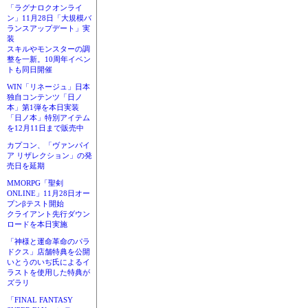
「ラグナロクオンライ
ン」11月28日「大規模バ
ランスアップデート」実
装
スキルやモンスターの調
整を一新。10周年イベン
トも同日開催
WIN「リネージュ」日本
独自コンテンツ「日ノ
本」第1弾を本日実装
「日ノ本」特別アイテム
を12月11日まで販売中
カプコン、「ヴァンパイ
ア リザレクション」の発
売日を延期
MMORPG「聖剣
ONLINE」11月28日オー
プンβテスト開始
クライアント先行ダウン
ロードを本日実施
「神様と運命革命のパラ
ドクス」店舗特典を公開
いとうのいぢ氏によるイ
ラストを使用した特典が
ズラリ
「FINAL FANTASY