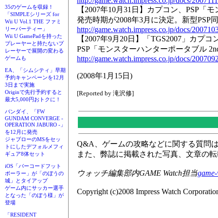
http://game.watch.impress.co.jp/docs/20071
35のゲームを収録！
【2007年10月31日】カプコン、PSP「
「SIMPLEシリーズ for
発売時期が2008年3月に決定。新型PS
Wii U Vol.1 THE ファミ
http://game.watch.impress.co.jp/docs/20071
リーパーティー」
Wii U GamePadを持った
【2007年9月20日】「TGS2007」カ
プレーヤーと持たないプ
PSP「モンスターハンターポータブル 2nd
レーヤーで展開の変わる
http://game.watch.impress.co.jp/docs/200709
ゲームも
EA、「シムシティ」早期
(2008年1月15日)
予約キャンペーンを12月
3日まで実施
Originで先行予約すると
[Reported by 滝沢修]
最大5,000円おトクに！
バンダイ、「FW
GUNDAM CONVERGE -
OPERATION JABURO -」
を12月に発売
ジャブローのMSをセッ
Q&A、ゲームの攻略などに関する質問
トにしたデフォルメフィ
また、弊誌に掲載された写真、文章の転
ギュア8体セット
iOS「バーコードフット
ウォッチ編集部内GAME Watch担当
game-
ボーラー」が「のぼうの
城」とタイアップ
ゲーム内にサッカー選手
Copyright (c)2008 Impress Watch Corporation
となった「のぼう様」が
登場
「RESIDENT