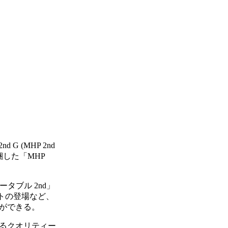
」
(MHP 2nd
梱した「MHP
タブル 2nd」
トの登場など、
ができる。
なるクオリティー