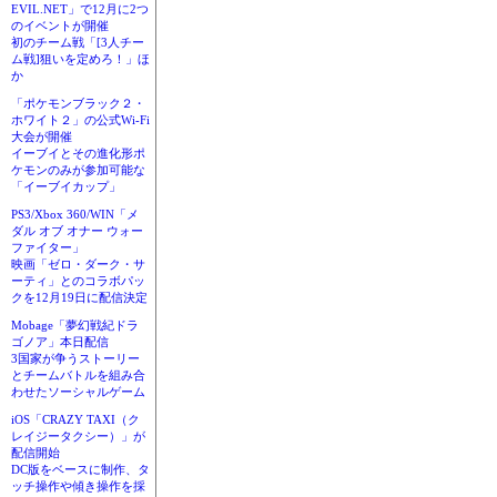
EVIL.NET」で12月に2つ
のイベントが開催
初のチーム戦「[3人チー
ム戦]狙いを定めろ！」ほ
か
「ポケモンブラック２・
ホワイト２」の公式Wi-Fi
大会が開催
イーブイとその進化形ポ
ケモンのみが参加可能な
「イーブイカップ」
PS3/Xbox 360/WIN「メ
ダル オブ オナー ウォー
ファイター」
映画「ゼロ・ダーク・サ
ーティ」とのコラボパッ
クを12月19日に配信決定
Mobage「夢幻戦紀ドラ
ゴノア」本日配信
3国家が争うストーリー
とチームバトルを組み合
わせたソーシャルゲーム
iOS「CRAZY TAXI（ク
レイジータクシー）」が
配信開始
DC版をベースに制作、タ
ッチ操作や傾き操作を採