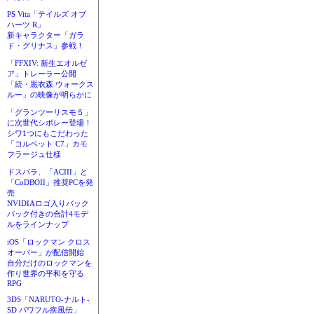
PS Vita「テイルズ オブ
ハーツ R」
新キャラクター「ガラ
ド・グリナス」参戦！
「FFXIV: 新生エオルゼ
ア」トレーラー公開
「続・黒衣森 ウォークス
ルー」の映像が明らかに
「グランツーリスモ５」
に次世代シボレー登場！
シワ1つにもこだわった
「コルベット C7」カモ
フラージュ仕様
ドスパラ、「ACIII」と
「CoDBOII」推奨PCを発
売
NVIDIAロゴ入りバック
パック付きの合計4モデ
ルをラインナップ
iOS「ロックマン クロス
オーバー」が配信開始
自分だけのロックマンを
作り世界の平和を守る
RPG
3DS「NARUTO-ナルト-
SD パワフル疾風伝」