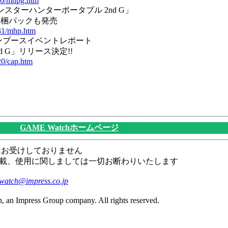
116/mhpg.htm
モンスターハンターポータブル 2nd G」
P同梱パックも発売
031/mhp.htm
プコンブースイベントレポート
 G」リリース決定!!
20/cap.htm
GAME Watchホームページ
はお受けしておりません
載、使用に関しましては一切お断わりいたします
watch@impress.co.jp
, an Impress Group company. All rights reserved.