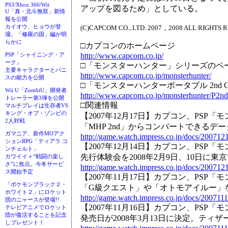
PS3/Xbox 360/Wii
アップを図るため」としている。
U「真・北斗無双」新情
報を公開
カイオウ、ヒョウが登
(C)CAPCOM CO., LTD. 2007，2008 ALL RIGHTS 
場。「修羅の国」編が明
らかに
□カプコンのホームページ
http://www.capcom.co.jp/
PSP「シャイニング・ア
ーク」
□「モンスターハンター」シリーズのペ
主要キャラクターとパニ
http://www.capcom.co.jp/monsterhunter/
スの能力を公開
□「モンスターハンターポータブル 2nd
Wii U「ZombiU」開発者
http://www.capcom.co.jp/monsterhunter/P2n
トレーラー第3弾を公開
□関連情報
マルチプレイは生存者VS
キング・オブ・ゾンビの
【2007年12月17日】カプコン、PSP「
2人対戦
「MHP 2nd」からコンバートできるデ
ガマニア、新作MOアク
http://game.watch.impress.co.jp/docs/20071
ションRPG「ティアラ コ
【2007年12月14日】カプコン、PSP「
ンチェルト」
先行体験会を2008年2月9日、10日に東
カワイイ＋“戦闘の楽し
さ”に焦点。今冬サービ
http://game.watch.impress.co.jp/docs/20071
ス開始予定
【2007年11月17日】カプコン、PSP「
「ポケモンブラック２・
「G級クエスト」や「オトモアイルー」
ホワイト２」にロケット
http://game.watch.impress.co.jp/docs/20071
団のニャースが登場!!
【2007年11月16日】カプコン、PSP「
テレビアニメでロケット
団が復活することを記念
発売日が2008年3月13日に決定。ティ
しプレゼント！