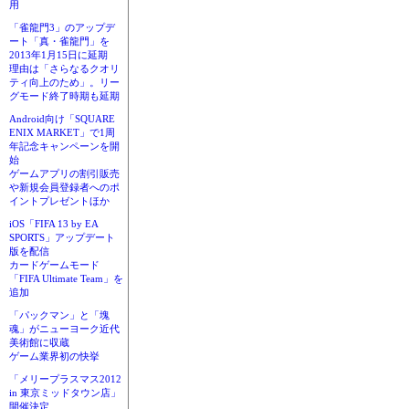
用
「雀龍門3」のアップデ
ート「真・雀龍門」を
2013年1月15日に延期
理由は「さらなるクオリ
ティ向上のため」。リー
グモード終了時期も延期
Android向け「SQUARE
ENIX MARKET」で1周
年記念キャンペーンを開
始
ゲームアプリの割引販売
や新規会員登録者へのポ
イントプレゼントほか
iOS「FIFA 13 by EA
SPORTS」アップデート
版を配信
カードゲームモード
「FIFA Ultimate Team」を
追加
「パックマン」と「塊
魂」がニューヨーク近代
美術館に収蔵
ゲーム業界初の快挙
「メリープラスマス2012
in 東京ミッドタウン店」
開催決定