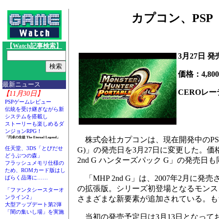
カプコン、PSP
【Watch記事検索】
3月27日 
価格：4,80
最新ニュース
CEROレー
【11月30日】
PSPゲームレビュー
伝統を受け継ぎながら新
システムを搭載し
ストーリーも楽しめるダ
ンジョンRPG！
株式会社カプコンは、現在開発中のPSP用
「円卓の生徒 The Eternal Legend」
任天堂、3DS「とびだせ
G)」の発売日を3月27日に変更した。価
どうぶつの森」
2nd G ハンターズパック G」の発売日
フラッシュメモリ仕様の
ため、ROMカード版はし
「MHP 2nd G」は、2007年2月に
ばらく品薄に……
の拡張版。シリーズ初登場となるモンス
「ファンタシースターオ
ンライン2」
さまざまな新要素が追加されている。も
大型アップデート第2弾
「闇の集いし場」を実施
当初の発売予定日は3月13日となって