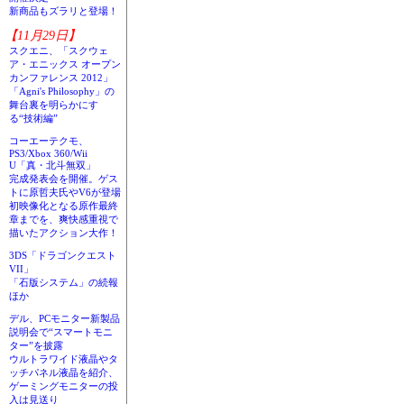
新商品もズラリと登場！
【11月29日】
スクエニ、「スクウェ
ア・エニックス オープン
カンファレンス 2012」
「Agni's Philosophy」の
舞台裏を明らかにす
る“技術編”
コーエーテクモ、
PS3/Xbox 360/Wii
U「真・北斗無双」
完成発表会を開催。ゲス
トに原哲夫氏やV6が登場
初映像化となる原作最終
章までを、爽快感重視で
描いたアクション大作！
3DS「ドラゴンクエスト
VII」
「石版システム」の続報
ほか
デル、PCモニター新製品
説明会で“スマートモニ
ター”を披露
ウルトラワイド液晶やタ
ッチパネル液晶を紹介、
ゲーミングモニターの投
入は見送り