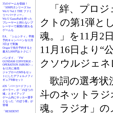
35のゲームを収録！
「絆、プロジェ
「SIMPLEシリーズ for
Wii U Vol.1 THE ファミ
リーパーティー」
クトの第1弾とし
Wii U GamePadを持った
プレーヤーと持たないプ
レーヤーで展開の変わる
ゲームも
魂。」を11月
EA、「シムシティ」早期
予約キャンペーンを12月
3日まで実施
11月16日より
Originで先行予約すると
最大5,000円おトクに！
バンダイ、「FW
クソウルジェネ
GUNDAM CONVERGE -
OPERATION JABURO -」
を12月に発売
ジャブローのMSをセッ
トにしたデフォルメフィ
歌詞の選考状況
ギュア8体セット
iOS「バーコードフット
ボーラー」が「のぼうの
斗のネットラジ
城」とタイアップ
ゲーム内にサッカー選手
となった「のぼう様」が
魂。ラジオ」の
登場
「RESIDENT