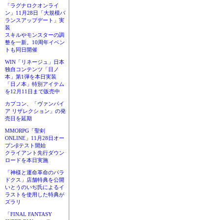
「ラグナロクオンライ
ン」11月28日「大規模バ
ランスアップデート」実
装
スキルやモンスターの調
整を一新。10周年イベン
トも同日開催
WIN「リネージュ」日本
独自コンテンツ「日ノ
本」第1弾を本日実装
「日ノ本」特別アイテム
を12月11日まで販売中
カプコン、「ヴァンパイ
ア リザレクション」の発
売日を延期
MMORPG「聖剣
ONLINE」11月28日オー
プンβテスト開始
クライアント先行ダウン
ロードを本日実施
「神様と運命革命のパラ
ドクス」店舗特典を公開
いとうのいぢ氏によるイ
ラストを使用した特典が
ズラリ
「FINAL FANTASY