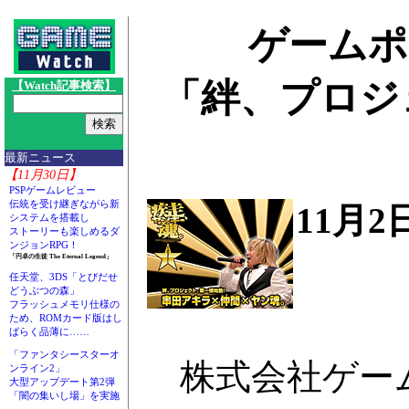
ゲームポ
「絆、プロジ
【Watch記事検索】
最新ニュース
【11月30日】
PSPゲームレビュー
伝統を受け継ぎながら新
11月
システムを搭載し
ストーリーも楽しめるダ
ンジョンRPG！
「円卓の生徒 The Eternal Legend」
任天堂、3DS「とびだせ
どうぶつの森」
フラッシュメモリ仕様の
ため、ROMカード版はし
ばらく品薄に……
「ファンタシースターオ
株式会社ゲーム
ンライン2」
大型アップデート第2弾
「闇の集いし場」を実施