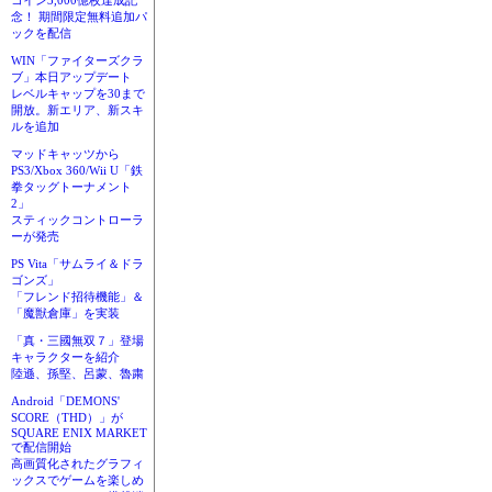
コイン3,000億枚達成記
念！ 期間限定無料追加パ
ックを配信
WIN「ファイターズクラ
ブ」本日アップデート
レベルキャップを30まで
開放。新エリア、新スキ
ルを追加
マッドキャッツから
PS3/Xbox 360/Wii U「鉄
拳タッグトーナメント
2」
スティックコントローラ
ーが発売
PS Vita「サムライ＆ドラ
ゴンズ」
「フレンド招待機能」＆
「魔獣倉庫」を実装
「真・三國無双７」登場
キャラクターを紹介
陸遜、孫堅、呂蒙、魯粛
Android「DEMONS'
SCORE（THD）」が
SQUARE ENIX MARKET
で配信開始
高画質化されたグラフィ
ックスでゲームを楽しめ