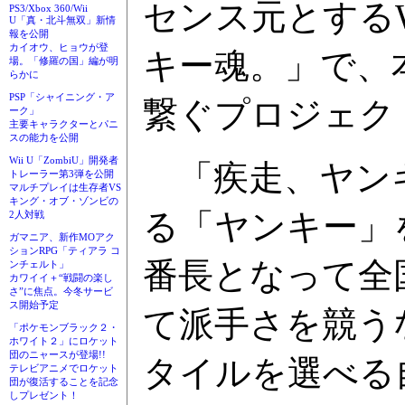
センス元とするW
PS3/Xbox 360/Wii
U「真・北斗無双」新情
報を公開
カイオウ、ヒョウが登
キー魂。」で、
場。「修羅の国」編が明
らかに
PSP「シャイニング・ア
繋ぐプロジェク
ーク」
主要キャラクターとパニ
スの能力を公開
Wii U「ZombiU」開発者
「疾走、ヤンキ
トレーラー第3弾を公開
マルチプレイは生存者VS
キング・オブ・ゾンビの
る「ヤンキー」
2人対戦
ガマニア、新作MOアク
ションRPG「ティアラ コ
番長となって全
ンチェルト」
カワイイ＋“戦闘の楽し
さ”に焦点。今冬サービ
ス開始予定
て派手さを競う
「ポケモンブラック２・
ホワイト２」にロケット
団のニャースが登場!!
タイルを選べる
テレビアニメでロケット
団が復活することを記念
しプレゼント！