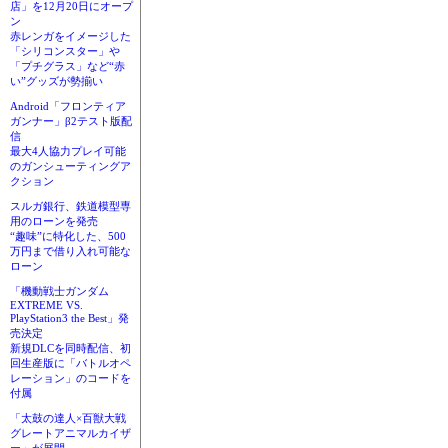
店」を12月20日にオープ
ン
赤レンガをイメージした
「シリコンスター」や
「プチグラス」など“赤
い”グッズが勢揃い
Android「フロンティア
ガンナー」β2テスト版配
信
最大4人協力プレイ可能
のガンシューティングア
クション
スルガ銀行、鉄道模型専
用のローンを発売
“趣味”に特化した、500
万円まで借り入れ可能な
ローン
「機動戦士ガンダム
EXTREME VS.
PlayStation3 the Best」発
売決定
新規DLCを同時配信、初
回生産版に「バトルオペ
レーション」のコードを
付属
「太鼓の達人×百獣大戦
グレートアニマルカイザ