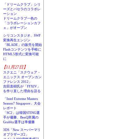
「ドリームクラブ」シリ
ーズとパセラのコラボレ
ーション
ドリームクラブ一色の
「コラボレーションカフ
ェ」がオープン
シリコンスタジオ、SWF
変換再生エンジン
「BLADE」の販売を開始
Flashコンテンツを手軽に
HTML5形式に変換可能
に
【11月27日】
スクエニ「スクウェア・
エニックス オープンカン
ファレンス 2012」
吉田直樹氏が「FFXIV」
を作り直した理由を語る
「Intel Extreme Masters
Season7 Singapore」大会
レポート
「SC2」は韓国STING選
手が優勝、BenQ所属の
Grubby選手は準優勝
3DS「New スーパーマリ
オブラザーズ2」