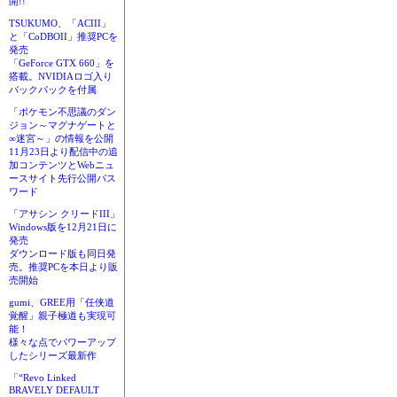
開!!
TSUKUMO、「ACIII」
と「CoDBOII」推奨PCを
発売
「GeForce GTX 660」を
搭載。NVIDIAロゴ入り
バックパックを付属
「ポケモン不思議のダン
ジョン～マグナゲートと
∞迷宮～」の情報を公開
11月23日より配信中の追
加コンテンツとWebニュ
ースサイト先行公開パス
ワード
「アサシン クリードIII」
Windows版を12月21日に
発売
ダウンロード版も同日発
売。推奨PCを本日より販
売開始
gumi、GREE用「任侠道
覚醒」親子極道も実現可
能！
様々な点でパワーアップ
したシリーズ最新作
「“Revo Linked
BRAVELY DEFAULT