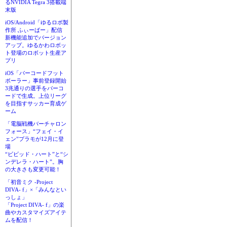
るNVIDIA Tegra 3搭載端
末版
iOS/Android「ゆるロボ製
作所 ふぃーばー」配信
新機能追加でバージョン
アップ。ゆるかわロボッ
ト登場のロボット生産ア
プリ
iOS「バーコードフット
ボーラー」事前登録開始
3兆通りの選手をバーコ
ードで生成。上位リーグ
を目指すサッカー育成ゲ
ーム
「電脳戦機バーチャロン
フォース」“フェイ・イ
ェン”プラモが12月に登
場
“ビビッド・ハート”と“シ
ンデレラ・ハート”。胸
の大きさも変更可能！
「初音ミク -Project
DIVA- f」×「みんなとい
っしょ」
「Project DIVA- f」の楽
曲やカスタマイズアイテ
ムを配信！