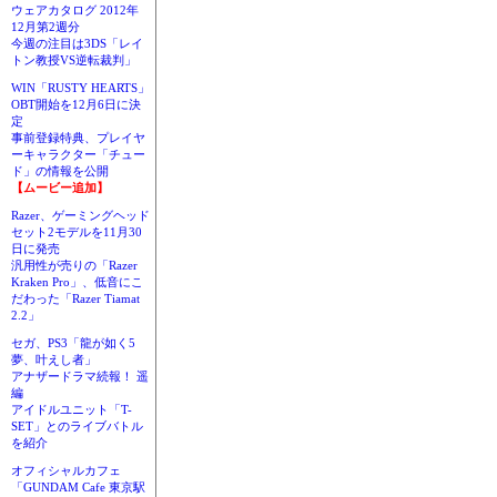
ウェアカタログ 2012年
12月第2週分
今週の注目は3DS「レイ
トン教授VS逆転裁判」
WIN「RUSTY HEARTS」
OBT開始を12月6日に決
定
事前登録特典、プレイヤ
ーキャラクター「チュー
ド」の情報を公開
【ムービー追加】
Razer、ゲーミングヘッド
セット2モデルを11月30
日に発売
汎用性が売りの「Razer
Kraken Pro」、低音にこ
だわった「Razer Tiamat
2.2」
セガ、PS3「龍が如く5
夢、叶えし者」
アナザードラマ続報！ 遥
編
アイドルユニット「T-
SET」とのライブバトル
を紹介
オフィシャルカフェ
「GUNDAM Cafe 東京駅