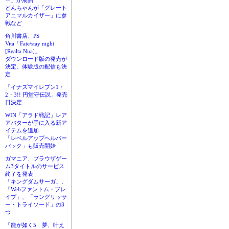
ー」が展開
どんちゃんが「グレート
アニマルカイザー」に参
戦など
角川書店、PS
Vita「Fate/stay night
[Realta Nua]」
ダウンロード版の発売が
決定。体験版の配信も決
定
「イナズマイレブン1・
2・3!! 円堂守伝説」発売
日決定
WIN「アラド戦記」レア
アバターが手に入る新ア
イテムを追加
「レベルアップヘルパー
パック」も販売開始
ガマニア、ブラウザゲー
ム3タイトルのサービス
終了を発表
「キングダムサーガ」、
「Webファントム・ブレ
イブ」、「ラングリッサ
ー・トライソード」の3
つ
「龍が如く5 夢、叶え