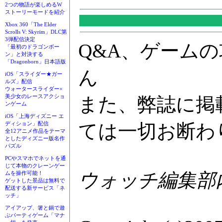
2つの物語が楽しめるW
ストーリーモードを紹介
Xbox 360「The Elder
Scrolls V: Skyrim」DLC第
3弾配信決定
Q&A、ゲーム
「最初のドラゴンボー
ン」と対決する
「Dragonborn」日本語版
ん
iOS「スライダー★ガー
ルズ」配信
ウォータースライダー×
美少女のレースアクショ
また、弊誌に掲
ンゲーム
iOS「上海ディズニー エ
ては一切お断わ
ディション」配信
全12アニメ作品をテーマ
としたディズニー版名作
パズル
PCやスマホでネットを通
じて本物のクレーンゲー
ウォッチ編集部内G
ムを操作可能！
ゲットした景品は無料で
配送する新サービス「ネ
ッチ」
アイアップ、箸と鍋で遊
ぶパーティゲーム「マナ