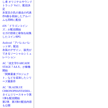
し者 オリジナルサウンド
トラック Vol.1」配信決
定
氷室京介氏の過去の代表
作6曲を収録したアルバ
ムも同時に配信
iOS「ドラゴンコイン
ズ」が配信開始
セガの技術と叡知を結集
したコインRPG
Android「アパレルパレ
ットSP」配信
衣装のデザイン、販売が
できるソーシャルシミュ
レーション
AC「頭文字D ARCADE
STAGE 7 AA X」が稼働
開始
「関東最速プロジェク
ト」などを追加したシリ
ーズ最新作
AC「BLAZBLUE
CHRONOPHANTASMA」
タイムリリースキャラ第
1弾を配信開始
第2弾、第3弾の配信内容
も公開