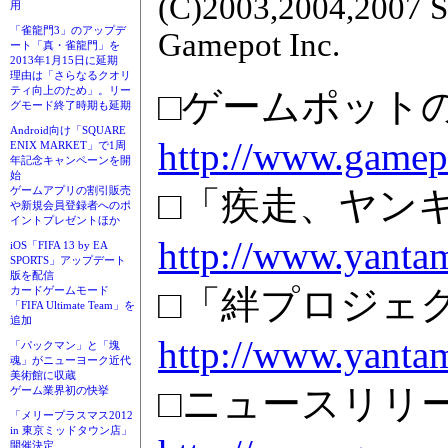
(C)2003,2004,2007 S
用
「雀龍門3」のアップデ
Gamepot Inc.
ート「真・雀龍門」を
2013年1月15日に延期
理由は「さらなるクオリ
ティ向上のため」。リー
□ゲームポット
グモード終了時期も延期
Android向け「SQUARE
http://www.gamepo
ENIX MARKET」で1周
年記念キャンペーンを開
始
□「疾走、ヤン
ゲームアプリの割引販売
や新規会員登録者へのポ
イントプレゼントほか
http://www.yantam
iOS「FIFA 13 by EA
SPORTS」アップデート
版を配信
□「絆プロジェ
カードゲームモード
「FIFA Ultimate Team」を
追加
http://www.yantam
「パックマン」と「塊
魂」がニューヨーク近代
美術館に収蔵
□ニュースリリ
ゲーム業界初の快挙
「メリープラスマス2012
in 東京ミッドタウン店」
開催決定