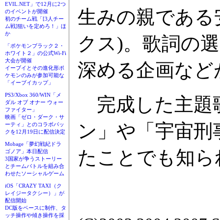
EVIL.NET」で12月に2つ
生みの親である
のイベントが開催
初のチーム戦「[3人チー
ム戦]狙いを定めろ！」ほ
か
クス)。歌詞の
「ポケモンブラック２・
ホワイト２」の公式Wi-Fi
大会が開催
深める企画など
イーブイとその進化形ポ
ケモンのみが参加可能な
「イーブイカップ」
PS3/Xbox 360/WIN「メ
完成した主題歌
ダル オブ オナー ウォー
ファイター」
映画「ゼロ・ダーク・サ
ン」や「宇宙刑
ーティ」とのコラボパッ
クを12月19日に配信決定
Mobage「夢幻戦紀ドラ
たことでも知ら
ゴノア」本日配信
3国家が争うストーリー
とチームバトルを組み合
わせたソーシャルゲーム
iOS「CRAZY TAXI（ク
レイジータクシー）」が
配信開始
DC版をベースに制作、タ
ッチ操作や傾き操作を採