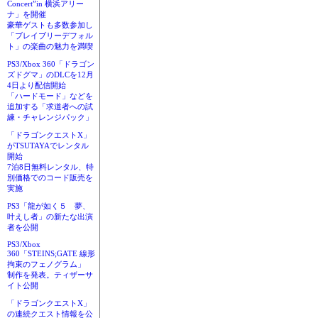
Concert”in 横浜アリー
ナ」を開催
豪華ゲストも多数参加し
「ブレイブリーデフォル
ト」の楽曲の魅力を満喫
PS3/Xbox 360「ドラゴン
ズドグマ」のDLCを12月
4日より配信開始
「ハードモード」などを
追加する「求道者への試
練・チャレンジパック」
「ドラゴンクエストX」
がTSUTAYAでレンタル
開始
7泊8日無料レンタル、特
別価格でのコード販売を
実施
PS3「龍が如く５ 夢、
叶えし者」の新たな出演
者を公開
PS3/Xbox
360「STEINS;GATE 線形
拘束のフェノグラム」
制作を発表。ティザーサ
イト公開
「ドラゴンクエストX」
の連続クエスト情報を公