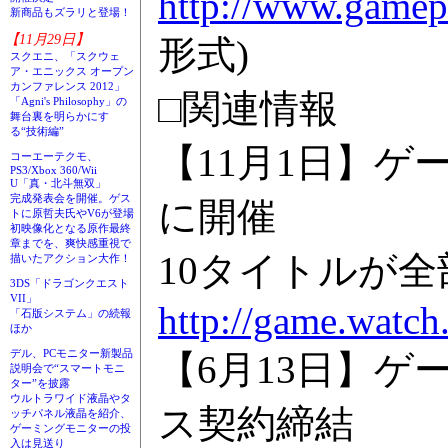
http://www.gamepo
新商品もズラリと登場！
【11月29日】
形式)
スクエニ、「スクウェ
ア・エニックス オープン
カンファレンス 2012」
□関連情報
「Agni's Philosophy」の
舞台裏を明らかにす
る“技術編”
【11月1日】ゲーム
コーエーテクモ、
PS3/Xbox 360/Wii
U「真・北斗無双」
完成発表会を開催。ゲス
に開催
トに原哲夫氏やV6が登場
初映像化となる原作最終
章までを、爽快感重視で
10タイトルが
描いたアクション大作！
3DS「ドラゴンクエスト
VII」
http://game.watch
「石版システム」の続報
ほか
デル、PCモニター新製品
【6月13日】
説明会で“スマートモニ
ター”を披露
ウルトラワイド液晶やタ
ス契約締結
ッチパネル液晶を紹介、
ゲーミングモニターの投
入は見送り