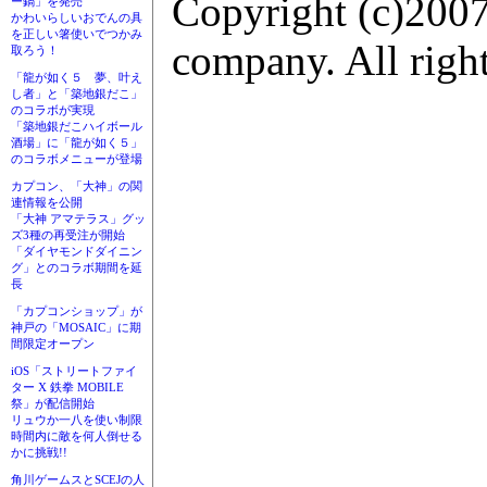
Copyright (c)2007
ー鍋」を発売
かわいらしいおでんの具
を正しい箸使いでつかみ
company. All right
取ろう！
「龍が如く５ 夢、叶え
し者」と「築地銀だこ」
のコラボが実現
「築地銀だこハイボール
酒場」に「龍が如く５」
のコラボメニューが登場
カプコン、「大神」の関
連情報を公開
「大神 アマテラス」グッ
ズ3種の再受注が開始
「ダイヤモンドダイニン
グ」とのコラボ期間を延
長
「カプコンショップ」が
神戸の「MOSAIC」に期
間限定オープン
iOS「ストリートファイ
ター X 鉄拳 MOBILE
祭」が配信開始
リュウか一八を使い制限
時間内に敵を何人倒せる
かに挑戦!!
角川ゲームスとSCEJの人