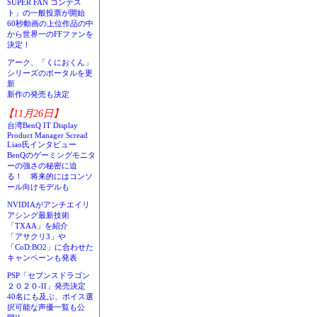
SUPER FAN コンテス
ト」の一般投票が開始
60秒動画の上位作品の中
から世界一のFFファンを
決定！
アーク、「くにおくん」
シリーズのポータルを更
新
新作の発売も決定
【11月26日】
台湾BenQ IT Display
Product Manager Scread
Liao氏インタビュー
BenQのゲーミングモニタ
ーの強さの秘密に迫
る！ 将来的にはコンソ
ール向けモデルも
NVIDIAがアンチエイリ
アシング最新技術
「TXAA」を紹介
「アサクリ3」や
「CoD:BO2」に合わせた
キャンペーンも発表
PSP「セブンスドラゴン
２０２０-II」発売決定
40名にも及ぶ、ボイス選
択可能な声優一覧も公