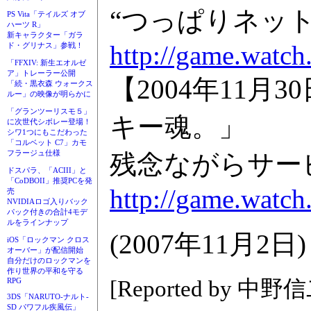
“つっぱりネッ
PS Vita「テイルズ オブ
ハーツ R」
新キャラクター「ガラ
http://game.watch
ド・グリナス」参戦！
「FFXIV: 新生エオルゼ
ア」トレーラー公開
【2004年11
「続・黒衣森 ウォークス
ルー」の映像が明らかに
「グランツーリスモ５」
キー魂。」
に次世代シボレー登場！
シワ1つにもこだわった
「コルベット C7」カモ
フラージュ仕様
残念ながらサー
ドスパラ、「ACIII」と
「CoDBOII」推奨PCを発
http://game.watch
売
NVIDIAロゴ入りバック
パック付きの合計4モデ
ルをラインナップ
(2007年11月2日)
iOS「ロックマン クロス
オーバー」が配信開始
自分だけのロックマンを
作り世界の平和を守る
[Reported by 中野
RPG
3DS「NARUTO-ナルト-
SD パワフル疾風伝」