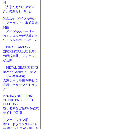
開
「人形たちのラグナロ
ク」の第1話、第2話
Mobage「メイプルモン
スターランド」事前登録
開始
「メイプルストーリー」
のモンスターが登場する
ソーシャルカードゲーム
「FINAL FANTASY
ORCHESTRAL ALBUM」
の収録楽曲、ジャケット
が公開
「METAL GEAR RISING
REVENGEANCE」サン
トラの発売決定
人気ボーカル曲を中心に
収録したサウンドトラッ
ク
PS3/Xbox 360「ZONE
OF THE ENDERS HD
EDITION」
隠し要素など新PVを公式
サイトで公開
スマートフォン用
RPG「ドラゴンスレイヤ
ー 導かれし宝冠の戦士た