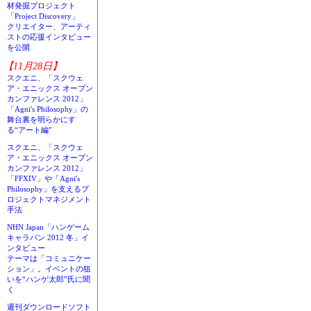
材発掘プロジェクト
「Project Discovery」
クリエイター、アーティ
ストの応援インタビュー
を公開
【11月28日】
スクエニ、「スクウェ
ア・エニックス オープン
カンファレンス 2012」
「Agni's Philosophy」の
舞台裏を明らかにす
る“アート編”
スクエニ、「スクウェ
ア・エニックス オープン
カンファレンス 2012」
「FFXIV」や「Agni's
Philosophy」を支えるプ
ロジェクトマネジメント
手法
NHN Japan「ハンゲーム
キャラバン 2012 冬」イ
ンタビュー
テーマは「コミュニケー
ション」。イベントの狙
いを“ハンゲ太郎”氏に聞
く
週刊ダウンロードソフト