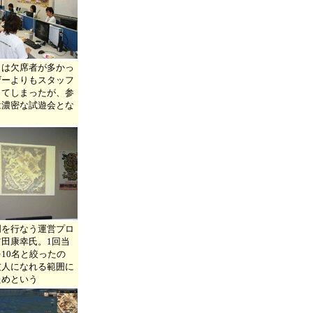
トは欠席者が多かっ
ザーよりもスタッフ
ってしまったが、参
は濃密な試遊会とな
明を行なう運営プロ
田康幸氏。1回当
10名と絞ったの
友人になれる範囲に
ためという