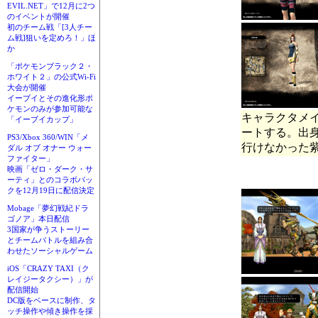
EVIL.NET」で12月に2つ
のイベントが開催
初のチーム戦「[3人チー
ム戦]狙いを定めろ！」ほ
か
「ポケモンブラック２・
ホワイト２」の公式Wi-Fi
大会が開催
イーブイとその進化形ポ
ケモンのみが参加可能な
キャラクタメ
「イーブイカップ」
ートする。出
PS3/Xbox 360/WIN「メ
行けなかった
ダル オブ オナー ウォー
ファイター」
映画「ゼロ・ダーク・サ
ーティ」とのコラボパッ
クを12月19日に配信決定
Mobage「夢幻戦紀ドラ
ゴノア」本日配信
3国家が争うストーリー
とチームバトルを組み合
わせたソーシャルゲーム
iOS「CRAZY TAXI（ク
レイジータクシー）」が
配信開始
DC版をベースに制作、タ
ッチ操作や傾き操作を採