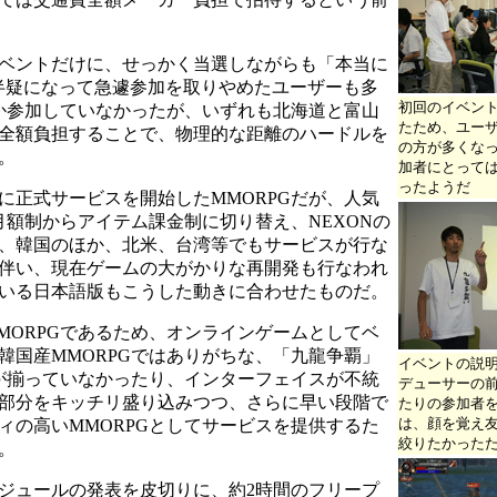
ベントだけに、せっかく当選しながらも「本当に
半疑になって急遽参加を取りやめたユーザーも多
初回のイベン
しか参加していなかったが、いずれも北海道と富山
たため、ユー
全額負担することで、物理的な距離のハードルを
の方が多くな
。
加者にとって
ったようだ
月に正式サービスを開始したMMORPGだが、人気
を月額制からアイテム課金制に切り替え、NEXONの
、韓国のほか、北米、台湾等でもサービスが行な
伴い、現在ゲームの大がかりな再開発も行なわれ
いる日本語版もこうした動きに合わせたものだ。
ORPGであるため、オンラインゲームとしてベ
韓国産MMORPGではありがちな、「九龍争覇」
イベントの説
が揃っていなかったり、インターフェイスが不統
デューサーの前
部分をキッチリ盛り込みつつ、さらに早い段階で
たりの参加者を
は、顔を覚え
ィの高いMMORPGとしてサービスを提供するた
絞りたかった
。
ジュールの発表を皮切りに、約2時間のフリープ