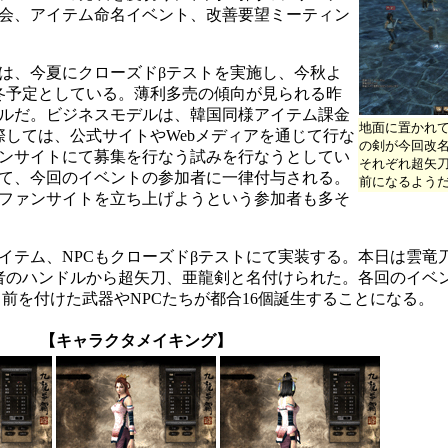
会、アイテム命名イベント、改善要望ミーティン
は、今夏にクローズドβテストを実施し、今秋よ
冬予定としている。薄利多売の傾向が見られる昨
ルだ。ビジネスモデルは、韓国同様アイテム課金
地面に置かれ
際しては、公式サイトやWebメディアを通じて行な
の剣が今回改
ンサイトにて募集を行なう試みを行なうとしてい
それぞれ超矢
して、今回のイベントの参加者に一律付与される。
前になるよう
にファンサイトを立ち上げようという参加者も多そ
テム、NPCもクローズドβテストにて実装する。本日は雲竜
者のハンドルから超矢刀、亜龍剣と名付けられた。各回のイベ
前を付けた武器やNPCたちが都合16個誕生することになる。
【キャラクタメイキング】