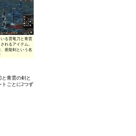
ている雲竜刀と青雲
名されるアイテム。
刀、亜龍剣という名
だ
刀と青雲の剣と
ントごとに2つず