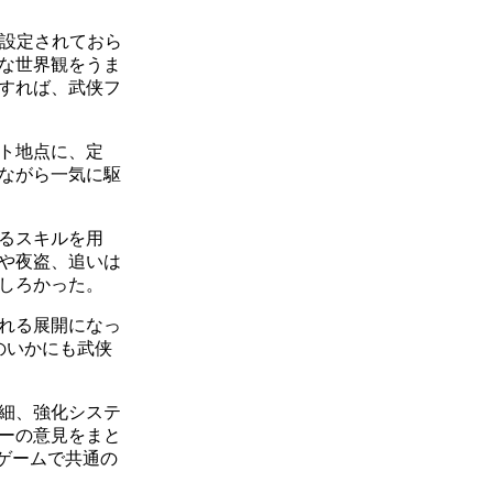
が設定されておら
な世界観をうま
すれば、武侠フ
ト地点に、定
経ながら一気に駆
るスキルを用
や夜盗、追いは
しろかった。
れる展開になっ
のいかにも武侠
細、強化システ
ーの意見をまと
ゲームで共通の