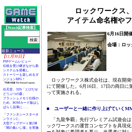
ロックワークス
アイテム命名権や
【Watch記事検索】
6月16日開
会場：ロッ
最新ニュース
【11月30日】
PSPゲームレビュー
伝統を受け継ぎながら新
システムを搭載し
ストーリーも楽しめるダ
ンジョンRPG！
ロックワークス株式会社は、現在開発中
「円卓の生徒 The Eternal Legend」
にて開催した。6月16日、17日の両日に
任天堂、3DS「とびだせ
って実施される。
どうぶつの森」
フラッシュメモリ仕様の
ため、ROMカード版はし
ばらく品薄に……
■ ユーザーと一緒に作り上げていくMM
「ファンタシースターオ
「九龍争覇」先行プレミアム試遊会は
ンライン2」
大型アップデート第2弾
ックワークスの運営コンセプトを具現化
「闇の集いし場」を実施
ーを対象に希望者を募り、当選者に対し