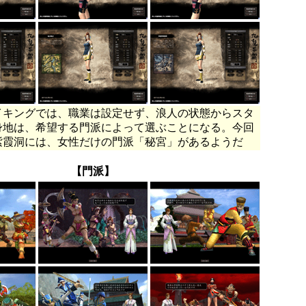
イキングでは、職業は設定せず、浪人の状態からスタ
身地は、希望する門派によって選ぶことになる。今回
紫霞洞には、女性だけの門派「秘宮」があるようだ
【門派】