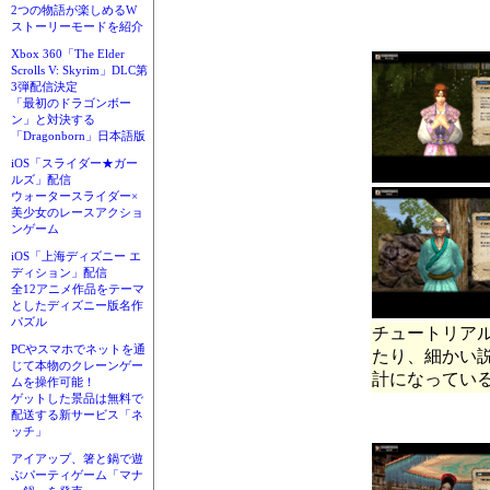
2つの物語が楽しめるW
ストーリーモードを紹介
Xbox 360「The Elder
Scrolls V: Skyrim」DLC第
3弾配信決定
「最初のドラゴンボー
ン」と対決する
「Dragonborn」日本語版
iOS「スライダー★ガー
ルズ」配信
ウォータースライダー×
美少女のレースアクショ
ンゲーム
iOS「上海ディズニー エ
ディション」配信
全12アニメ作品をテーマ
としたディズニー版名作
パズル
チュートリア
PCやスマホでネットを通
たり、細かい
じて本物のクレーンゲー
計になってい
ムを操作可能！
ゲットした景品は無料で
配送する新サービス「ネ
ッチ」
アイアップ、箸と鍋で遊
ぶパーティゲーム「マナ