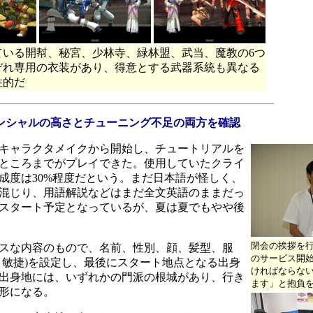
ている開幇、秘宮、少林寺、緑林盟、武当、魔教の6つ
ぞれ専用の衣装があり、得意とする武器系統も異なる
性的だ
ンシャルの高さとチューニング不足の両方を確認
キャラクタメイクから開始し、チュートリアルを
ところまでがプレイできた。使用していたクライ
成度は30%程度だという。まだ日本語が怪しく、
混じり、用語解説などはまだ全文英語のままだっ
Tスタート予定となっているが、夏は夏でもやや後
閉会の挨拶を
スな内容のもので、名前、性別、顔、髪型、服
のサービス開
、敏捷)を設定し、最後にスタート地点となる出身
ければならな
出身地には、いずれかの門派の根城があり、行き
ます」と抱負
形になる。