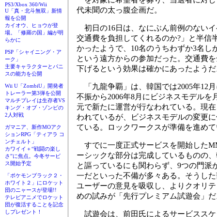
PS3/Xbox 360/Wii
代未聞の太っ腹企画だ。
U「真・北斗無双」新情
報を公開
カイオウ、ヒョウが登
初日の16日は、なにぶん前例のないイ
場。「修羅の国」編が明
交通費を負担してくれるのか?」と半信
らかに
かったようで、10名のうちわずか3名
PSP「シャイニング・ア
という遠方からの参加だった。交通費を
ーク」
主要キャラクターとパニ
下げるという効果は確かにあったようだ
スの能力を公開
「九龍争覇」は、韓国では2005年12
Wii U「ZombiU」開発者
トレーラー第3弾を公開
不振から2006年8月にビジネスモデル
マルチプレイは生存者VS
元で新たに運営が行なわれている。現在
キング・オブ・ゾンビの
2人対戦
われているが、ビジネスモデルの変更に
ている。ロックワークスが準備を進めて
ガマニア、新作MOアク
ションRPG「ティアラ コ
ンチェルト」
すでに一度正式サービスを開始したMM
カワイイ＋“戦闘の楽し
ーシックな部分は完成しているものの、
さ”に焦点。今冬サービ
ス開始予定
と謳っているにも関わらず、9つの門派
一だといった不備が多々ある。そうした
「ポケモンブラック２・
ホワイト２」にロケット
ユーザーの意見を吸収し、よりクオリテ
団のニャースが登場!!
めの試みが「先行プレミアム試遊会」だ
テレビアニメでロケット
団が復活することを記念
しプレゼント！
試遊会は、前田氏によるサービススケ