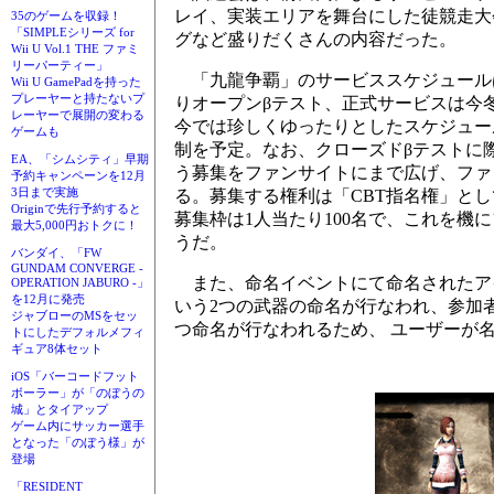
レイ、実装エリアを舞台にした徒競走大
35のゲームを収録！
「SIMPLEシリーズ for
グなど盛りだくさんの内容だった。
Wii U Vol.1 THE ファミ
リーパーティー」
「九龍争覇」のサービススケジュール
Wii U GamePadを持った
プレーヤーと持たないプ
りオープンβテスト、正式サービスは今
レーヤーで展開の変わる
今では珍しくゆったりとしたスケジュー
ゲームも
制を予定。なお、クローズドβテストに
EA、「シムシティ」早期
う募集をファンサイトにまで広げ、ファ
予約キャンペーンを12月
3日まで実施
る。募集する権利は「CBT指名権」と
Originで先行予約すると
募集枠は1人当たり100名で、これを機
最大5,000円おトクに！
うだ。
バンダイ、「FW
GUNDAM CONVERGE -
また、命名イベントにて命名されたアイ
OPERATION JABURO -」
を12月に発売
いう2つの武器の命名が行なわれ、参加
ジャブローのMSをセッ
つ命名が行なわれるため、 ユーザーが名
トにしたデフォルメフィ
ギュア8体セット
iOS「バーコードフット
ボーラー」が「のぼうの
城」とタイアップ
ゲーム内にサッカー選手
となった「のぼう様」が
登場
「RESIDENT