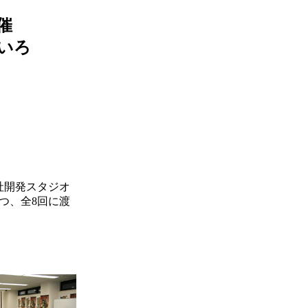
催
いろ
社開発スタジオ
ずつ、全8回に渡