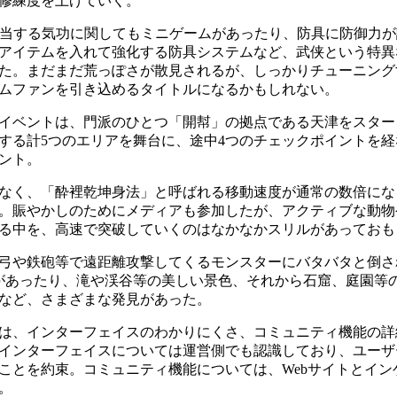
修練度を上げていく。
相当する気功に関してもミニゲームがあったり、防具に防御力
アイテムを入れて強化する防具システムなど、武侠という特異
た。まだまだ荒っぽさが散見されるが、しっかりチューニング
ムファンを引き込めるタイトルになるかもしれない。
イベントは、門派のひとつ「開幇」の拠点である天津をスター
する計5つのエリアを舞台に、途中4つのチェックポイントを
ント。
なく、「酔裡乾坤身法」と呼ばれる移動速度が通常の数倍にな
。賑やかしのためにメディアも参加したが、アクティブな動物
る中を、高速で突破していくのはなかなかスリルがあっておも
弓や鉄砲等で遠距離攻撃してくるモンスターにバタバタと倒さ
があったり、滝や渓谷等の美しい景色、それから石窟、庭園等
など、さまざまな発見があった。
は、インターフェイスのわかりにくさ、コミュニティ機能の詳
インターフェイスについては運営側でも認識しており、ユーザ
ことを約束。コミュニティ機能については、Webサイトとイン
。