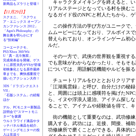
キャラクタメイキングを終えると、い
新商品もズラリと登場！
リアルステージとなっている村を挟むこ
【11月29日】
なるガイド役のNPCと村人たちから、
スクエニ、「スクウェ
ア・エニックス オープン
この操作方法の学び方がユニークで、
カンファレンス 2012」
「Agni's Philosophy」の
ムムービーになっており、フルボイスで
舞台裏を明らかにす
替えられており、オンラインゲーム初心
る“技術編”
ルだ。
コーエーテクモ、
PS3/Xbox 360/Wii
その一方で、武侠の世界観を重視する
U「真・北斗無双」
完成発表会を開催。ゲス
でも意味がわからなかったり、そもそも
トに原哲夫氏やV6が登場
については、用語解説機能やルビを振る
初映像化となる原作最終
章までを、爽快感重視で
描いたアクション大作！
チュートリアルをひととおりクリアす
「江湖風雲録」と呼び、自分だけの秘録
3DS「ドラゴンクエスト
VII」
と、周囲には頭上に感嘆符を掲げたNP
「石版システム」の続報
ら、イヌや浮浪人退治、アイテム探しな
ほか
ることで、アイテムや経験値を得て、キ
デル、PCモニター新製品
説明会で“スマートモニ
街の機能として重要なのは、武功修練
ター”を披露
ウルトラワイド液晶やタ
購入する。武功には、近接、間接、補助
ッチパネル液晶を紹介、
功修練所で磨くことができる。具体的に
ゲーミングモニターの投
入は見送り