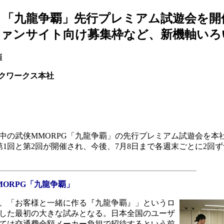
、「九龍争覇」先行プレミアム試遊会を開
ファンサイト向け募集枠など、新機軸いろ
催
クワークス本社
の武侠MMORPG「九龍争覇」の先行プレミアム試遊会を本
第1回と第2回が開催され、今後、7月8日まで各週末ごとに2回
ORPG「九龍争覇」
、「お客様と一緒に作る『九龍争覇』」というロ
した最初の大きな試みとなる。日本全国のユーザ
ては交通費全額メーカー負担で招待するという前