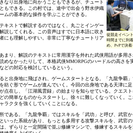
きなり出身地に向かうこともできるが、チュート
ともできる。この村では、途中で出会う野水伊織
ゲームの基本的な操作を学ぶことができる。
テキストで解説するのではなく、丸ごとインゲー
解説してくれる。この音声はすでに日本語に吹き
徒競走イベン
者にも理解しやすい。非常に丁寧なチュートリア
時間までに到
め、PvPで決
あまり、解説のテキストに常用漢字を外れた武侠用語が多用さ
読めなかったりして、本格武侠MMORPGのハードルの高さを
などの対応を検討しているという。
ると出身地に飛ばされ、ゲームスタートとなる。「九龍争覇」
を紡ぐ形でゲームが進んでいく。今回の出身地である天津に足
Cが点在し、「江湖風雲録」の始まりを知らせている。クエスト
どの簡単なものからスタートし、徐々に難しくなっていく。こ
ャラクタを強くしていくことになる。
所である。「九龍争覇」ではスキルを「武功」と呼び、武官か
といった系統があり、もっとも多用する攻撃スキルを、武官の
は、ずらりと一定間隔で並ぶ修練マシンで、修練するスキルを