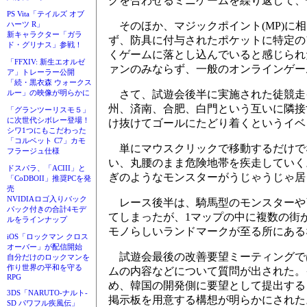
グを合わせるミニゲームを繰り返して、
PS Vita「テイルズ オブ
そのほか、マジックポイント(MP)に
ハーツ R」
新キャラクター「ガラ
ず、防具に付与されたポケットに特定の
ド・グリナス」参戦！
くゲームに落とし込んでいると感じられ
「FFXIV: 新生エオルゼ
ァンのみならず、一般のオンラインゲー
ア」トレーラー公開
「続・黒衣森 ウォークス
さて、試遊会後半に実施された徒競走
ルー」の映像が明らかに
州、済南、合肥、白門という互いに隣接
「グランツーリスモ５」
に次世代シボレー登場！
け抜けてゴールにたどり着くというイベ
シワ1つにもこだわった
「コルベット C7」カモ
単にマウスクリックで移動するだけで
フラージュ仕様
い、丸腰のまま危険地帯を疾走していく
ドスパラ、「ACIII」と
ぎのようなモンスターがうじゃうじゃ居
「CoDBOII」推奨PCを発
売
NVIDIAロゴ入りバック
レース後半は、騎馬型のモンスターや
パック付きの合計4モデ
てしまったが、1マップの中に複数の街
ルをラインナップ
モノらしいランドマークが至る所にある
iOS「ロックマン クロス
オーバー」が配信開始
試遊会最後の改善要望ミーティングで
自分だけのロックマンを
作り世界の平和を守る
ムの内容などについて質問が出された。
RPG
め、韓国の開発側に要望として提出する
3DS「NARUTO-ナルト-
掲示板を用意する構想が明らかにされた
SD パワフル疾風伝」