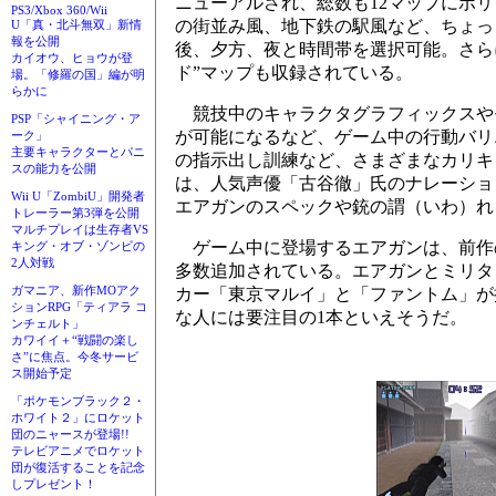
ニューアルされ、総数も12マップにボ
PS3/Xbox 360/Wii
の街並み風、地下鉄の駅風など、ちょっ
U「真・北斗無双」新情
報を公開
後、夕方、夜と時間帯を選択可能。さら
カイオウ、ヒョウが登
ド”マップも収録されている。
場。「修羅の国」編が明
らかに
競技中のキャラクタグラフィックスや
PSP「シャイニング・ア
が可能になるなど、ゲーム中の行動バリ
ーク」
主要キャラクターとパニ
の指示出し訓練など、さまざまなカリキ
スの能力を公開
は、人気声優「古谷徹」氏のナレーショ
Wii U「ZombiU」開発者
エアガンのスペックや銃の謂（いわ）れ
トレーラー第3弾を公開
マルチプレイは生存者VS
ゲーム中に登場するエアガンは、前作の
キング・オブ・ゾンビの
2人対戦
多数追加されている。エアガンとミリタ
ガマニア、新作MOアク
カー「東京マルイ」と「ファントム」が
ションRPG「ティアラ コ
な人には要注目の1本といえそうだ。
ンチェルト」
カワイイ＋“戦闘の楽し
さ”に焦点。今冬サービ
ス開始予定
「ポケモンブラック２・
ホワイト２」にロケット
団のニャースが登場!!
テレビアニメでロケット
団が復活することを記念
しプレゼント！