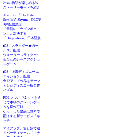
2つの物語が楽しめるW
ストーリーモードを紹介
Xbox 360「The Elder
Scrolls V: Skyrim」DLC第
3弾配信決定
「最初のドラゴンボー
ン」と対決する
「Dragonborn」日本語版
iOS「スライダー★ガー
ルズ」配信
ウォータースライダー×
美少女のレースアクショ
ンゲーム
iOS「上海ディズニー エ
ディション」配信
全12アニメ作品をテーマ
としたディズニー版名作
パズル
PCやスマホでネットを通
じて本物のクレーンゲー
ムを操作可能！
ゲットした景品は無料で
配送する新サービス「ネ
ッチ」
アイアップ、箸と鍋で遊
ぶパーティゲーム「マナ