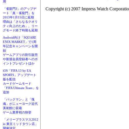
用
Copyright (c) 2007 Impress Watch Corporatio
「雀龍門3」のアップデ
ート「真・雀龍門」を
2013年1月15日に延期
理由は「さらなるクオリ
ティ向上のため」。リー
グモード終了時期も延期
Android向け「SQUARE
ENIX MARKET」で1周
年記念キャンペーンを開
始
ゲームアプリの割引販売
や新規会員登録者へのポ
イントプレゼントほか
iOS「FIFA 13 by EA
SPORTS」アップデート
版を配信
カードゲームモード
「FIFA Ultimate Team」を
追加
「パックマン」と「塊
魂」がニューヨーク近代
美術館に収蔵
ゲーム業界初の快挙
「メリープラスマス2012
in 東京ミッドタウン店」
開催決定