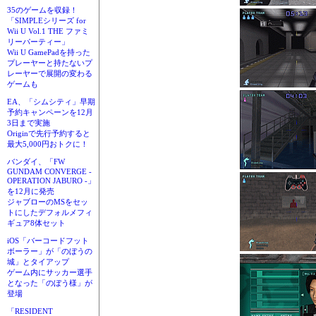
35のゲームを収録！
「SIMPLEシリーズ for
Wii U Vol.1 THE ファミ
リーパーティー」
Wii U GamePadを持った
プレーヤーと持たないプ
レーヤーで展開の変わる
ゲームも
EA、「シムシティ」早期
予約キャンペーンを12月
3日まで実施
Originで先行予約すると
最大5,000円おトクに！
バンダイ、「FW
GUNDAM CONVERGE -
OPERATION JABURO -」
を12月に発売
ジャブローのMSをセッ
トにしたデフォルメフィ
ギュア8体セット
iOS「バーコードフット
ボーラー」が「のぼうの
城」とタイアップ
ゲーム内にサッカー選手
となった「のぼう様」が
登場
「RESIDENT