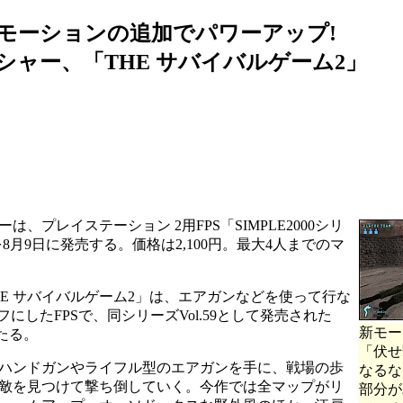
モーションの追加でパワーアップ!
シャー、「THE サバイバルゲーム2」
プレイステーション 2用FPS「SIMPLE2000シリ
2」を8月9日に発売する。価格は2,100円。最大4人までのマ
119 THE サバイバルゲーム2」は、エアガンなどを使って行な
にしたFPSで、同シリーズVol.59として発売された
新モー
たる。
「伏せ
ハンドガンやライフル型のエアガンを手に、戦場の歩
なるな
敵を見つけて撃ち倒していく。今作では全マップがリ
部分が