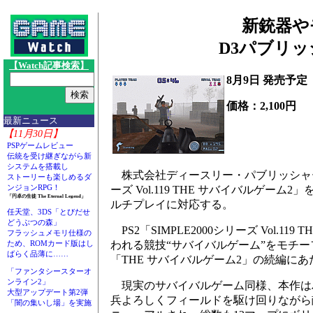
新銃器や
D3パブリッ
【Watch記事検索】
8月9日 発売予定
価格：2,100円
最新ニュース
【11月30日】
PSPゲームレビュー
伝統を受け継ぎながら新
システムを搭載し
株式会社ディースリー・パブリッシャーは、
ストーリーも楽しめるダ
ンジョンRPG！
ーズ Vol.119 THE サバイバルゲーム
「円卓の生徒 The Eternal Legend」
ルチプレイに対応する。
任天堂、3DS「とびだせ
どうぶつの森」
PS2「SIMPLE2000シリーズ Vol.
フラッシュメモリ仕様の
われる競技“サバイバルゲーム”をモチーフ
ため、ROMカード版はし
ばらく品薄に……
「THE サバイバルゲーム2」の続編にあ
「ファンタシースターオ
ンライン2」
現実のサバイバルゲーム同様、本作は
大型アップデート第2弾
兵よろしくフィールドを駆け回りながら
「闇の集いし場」を実施