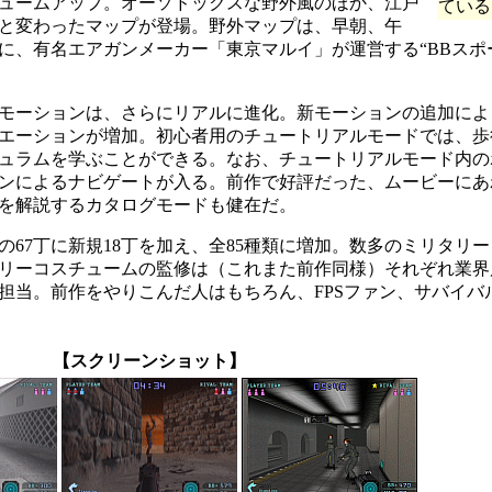
リュームアップ。オーソドックスな野外風のほか、江戸
ている
と変わったマップが登場。野外マップは、早朝、午
に、有名エアガンメーカー「東京マルイ」が運営する“BBスポ
モーションは、さらにリアルに進化。新モーションの追加によ
エーションが増加。初心者用のチュートリアルモードでは、歩
ュラムを学ぶことができる。なお、チュートリアルモード内の
ンによるナビゲートが入る。前作で好評だった、ムービーにあ
を解説するカタログモードも健在だ。
67丁に新規18丁を加え、全85種類に増加。数多のミリタリ
リーコスチュームの監修は（これまた前作同様）それぞれ業界
担当。前作をやりこんだ人はもちろん、FPSファン、サバイバ
【スクリーンショット】