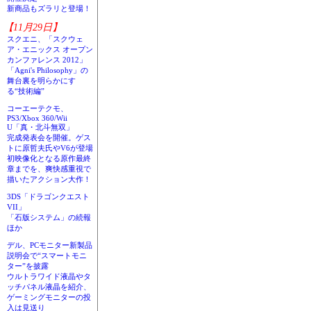
新商品もズラリと登場！
【11月29日】
スクエニ、「スクウェ
ア・エニックス オープン
カンファレンス 2012」
「Agni's Philosophy」の
舞台裏を明らかにす
る“技術編”
コーエーテクモ、
PS3/Xbox 360/Wii
U「真・北斗無双」
完成発表会を開催。ゲス
トに原哲夫氏やV6が登場
初映像化となる原作最終
章までを、爽快感重視で
描いたアクション大作！
3DS「ドラゴンクエスト
VII」
「石版システム」の続報
ほか
デル、PCモニター新製品
説明会で“スマートモニ
ター”を披露
ウルトラワイド液晶やタ
ッチパネル液晶を紹介、
ゲーミングモニターの投
入は見送り