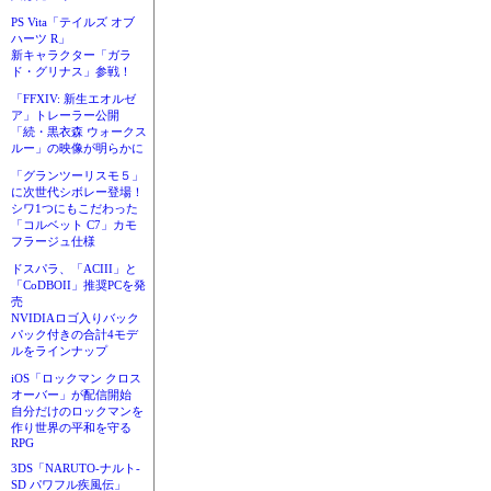
PS Vita「テイルズ オブ
ハーツ R」
新キャラクター「ガラ
ド・グリナス」参戦！
「FFXIV: 新生エオルゼ
ア」トレーラー公開
「続・黒衣森 ウォークス
ルー」の映像が明らかに
「グランツーリスモ５」
に次世代シボレー登場！
シワ1つにもこだわった
「コルベット C7」カモ
フラージュ仕様
ドスパラ、「ACIII」と
「CoDBOII」推奨PCを発
売
NVIDIAロゴ入りバック
パック付きの合計4モデ
ルをラインナップ
iOS「ロックマン クロス
オーバー」が配信開始
自分だけのロックマンを
作り世界の平和を守る
RPG
3DS「NARUTO-ナルト-
SD パワフル疾風伝」