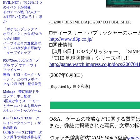
EVIL.NET」で12月に2つ
のイベントが開催
初のチーム戦「[3人チー
ム戦]狙いを定めろ！」ほ
か
(C)2007 BESTMEDIA (C)2007 D3 PUBLISHER
「ポケモンブラック２・
□ディースリー・パブリッシャーのホー
ホワイト２」の公式Wi-Fi
http://www.d3p.co.jp/
大会が開催
イーブイとその進化形ポ
□関連情報
ケモンのみが参加可能な
【4月13日】D3パブリッシャー、「SIMPLE
「イーブイカップ」
「THE 地球防衛軍」シリーズ強し!!
PS3/Xbox 360/WIN「メ
http://game.watch.impress.co.jp/docs/200704
ダル オブ オナー ウォー
ファイター」
(2007年6月8日)
映画「ゼロ・ダーク・サ
ーティ」とのコラボパッ
クを12月19日に配信決定
[Reported by 豊臣和孝]
Mobage「夢幻戦紀ドラ
ゴノア」本日配信
3国家が争うストーリー
とチームバトルを組み合
わせたソーシャルゲーム
Q&A、ゲームの攻略などに関する質問
iOS「CRAZY TAXI（ク
レイジータクシー）」が
また、弊誌に掲載された写真、文章の転
配信開始
DC版をベースに制作、タ
ウォッチ編集部内GAME Watch担当
game-
ッチ操作や傾き操作を採