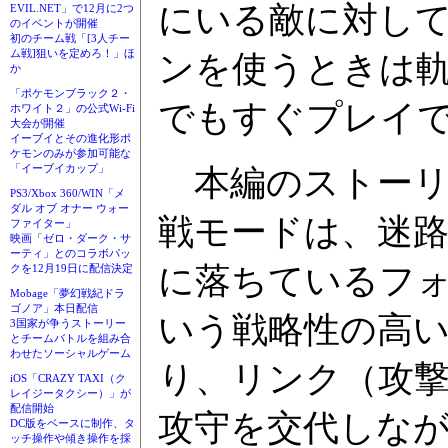
にいる敵に対し
EVIL.NET」で12月に2つ
のイベントが開催
初のチーム戦「[3人チー
ム戦]狙いを定めろ！」ほ
ンを使うときは
か
「ポケモンブラック２・
でもすぐプレイ
ホワイト２」の公式Wi-Fi
大会が開催
イーブイとその進化形ポ
ケモンのみが参加可能な
「イーブイカップ」
本編のストーリ
PS3/Xbox 360/WIN「メ
ダル オブ オナー ウォー
戦モードは、迷
ファイター」
映画「ゼロ・ダーク・サ
ーティ」とのコラボパッ
に落ちているフ
クを12月19日に配信決定
Mobage「夢幻戦紀ドラ
ゴノア」本日配信
いう戦略性の高
3国家が争うストーリー
とチームバトルを組み合
わせたソーシャルゲーム
り、リンク（攻
iOS「CRAZY TAXI（ク
レイジータクシー）」が
配信開始
攻守を交代しな
DC版をベースに制作、タ
ッチ操作や傾き操作を採