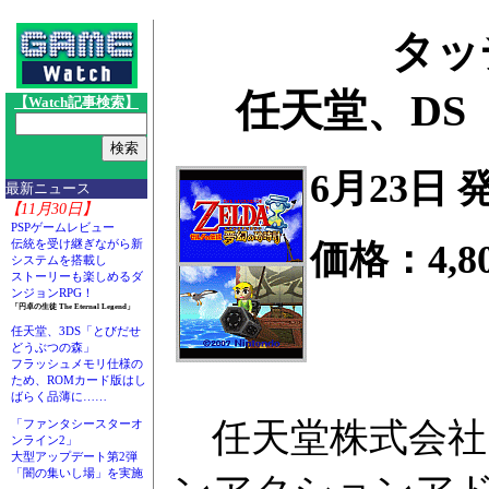
タッ
任天堂、DS
【Watch記事検索】
6月23日
最新ニュース
【11月30日】
PSPゲームレビュー
伝統を受け継ぎながら新
価格：4,8
システムを搭載し
ストーリーも楽しめるダ
ンジョンRPG！
「円卓の生徒 The Eternal Legend」
任天堂、3DS「とびだせ
どうぶつの森」
フラッシュメモリ仕様の
ため、ROMカード版はし
ばらく品薄に……
任天堂株式会社
「ファンタシースターオ
ンライン2」
大型アップデート第2弾
「闇の集いし場」を実施