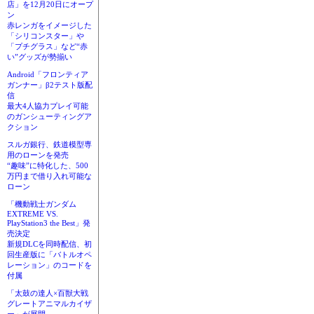
店」を12月20日にオープ
ン
赤レンガをイメージした
「シリコンスター」や
「プチグラス」など“赤
い”グッズが勢揃い
Android「フロンティア
ガンナー」β2テスト版配
信
最大4人協力プレイ可能
のガンシューティングア
クション
スルガ銀行、鉄道模型専
用のローンを発売
“趣味”に特化した、500
万円まで借り入れ可能な
ローン
「機動戦士ガンダム
EXTREME VS.
PlayStation3 the Best」発
売決定
新規DLCを同時配信、初
回生産版に「バトルオペ
レーション」のコードを
付属
「太鼓の達人×百獣大戦
グレートアニマルカイザ