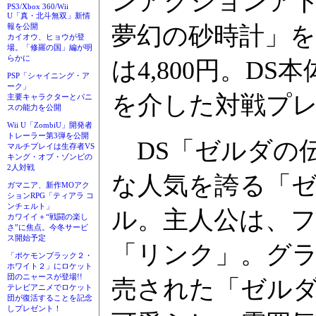
ンアクションア
PS3/Xbox 360/Wii
U「真・北斗無双」新情
夢幻の砂時計」を
報を公開
カイオウ、ヒョウが登
場。「修羅の国」編が明
らかに
は4,800円。DS
PSP「シャイニング・ア
ーク」
を介した対戦プ
主要キャラクターとパニ
スの能力を公開
Wii U「ZombiU」開発者
トレーラー第3弾を公開
DS「ゼルダの伝
マルチプレイは生存者VS
キング・オブ・ゾンビの
2人対戦
な人気を誇る「ゼ
ガマニア、新作MOアク
ションRPG「ティアラ コ
ンチェルト」
ル。主人公は、
カワイイ＋“戦闘の楽し
さ”に焦点。今冬サービ
ス開始予定
「リンク」。グ
「ポケモンブラック２・
ホワイト２」にロケット
団のニャースが登場!!
売された「ゼルダ
テレビアニメでロケット
団が復活することを記念
しプレゼント！