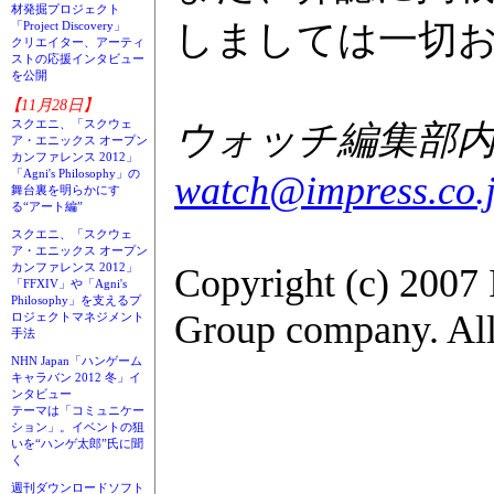
材発掘プロジェクト
しましては一切
「Project Discovery」
クリエイター、アーティ
ストの応援インタビュー
を公開
【11月28日】
スクエニ、「スクウェ
ウォッチ編集部内GA
ア・エニックス オープン
カンファレンス 2012」
「Agni's Philosophy」の
watch@impress.co.
舞台裏を明らかにす
る“アート編”
スクエニ、「スクウェ
ア・エニックス オープン
カンファレンス 2012」
Copyright (c) 2007
「FFXIV」や「Agni's
Philosophy」を支えるプ
Group company. All 
ロジェクトマネジメント
手法
NHN Japan「ハンゲーム
キャラバン 2012 冬」イ
ンタビュー
テーマは「コミュニケー
ション」。イベントの狙
いを“ハンゲ太郎”氏に聞
く
週刊ダウンロードソフト