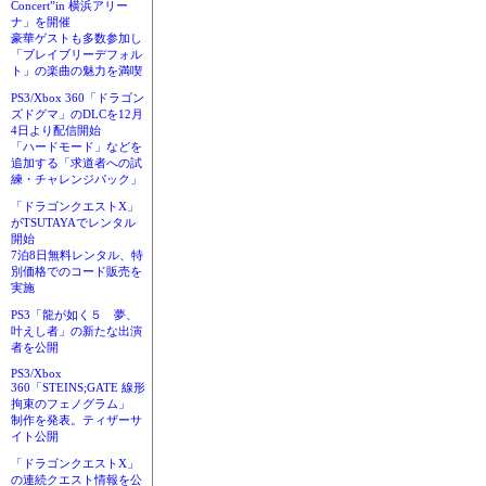
Concert”in 横浜アリー
ナ」を開催
豪華ゲストも多数参加し
「ブレイブリーデフォル
ト」の楽曲の魅力を満喫
PS3/Xbox 360「ドラゴン
ズドグマ」のDLCを12月
4日より配信開始
「ハードモード」などを
追加する「求道者への試
練・チャレンジパック」
「ドラゴンクエストX」
がTSUTAYAでレンタル
開始
7泊8日無料レンタル、特
別価格でのコード販売を
実施
PS3「龍が如く５ 夢、
叶えし者」の新たな出演
者を公開
PS3/Xbox
360「STEINS;GATE 線形
拘束のフェノグラム」
制作を発表。ティザーサ
イト公開
「ドラゴンクエストX」
の連続クエスト情報を公