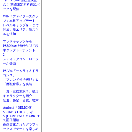
コイン3,000億枚達成記
念！ 期間限定無料追加パ
ックを配信
WIN「ファイターズクラ
ブ」本日アップデート
レベルキャップを30まで
開放。新エリア、新スキ
ルを追加
マッドキャッツから
PS3/Xbox 360/Wii U「鉄
拳タッグトーナメント
2」
スティックコントローラ
ーが発売
PS Vita「サムライ＆ドラ
ゴンズ」
「フレンド招待機能」＆
「魔獣倉庫」を実装
「真・三國無双７」登場
キャラクターを紹介
陸遜、孫堅、呂蒙、魯粛
Android「DEMONS'
SCORE（THD）」が
SQUARE ENIX MARKET
で配信開始
高画質化されたグラフィ
ックスでゲームを楽しめ