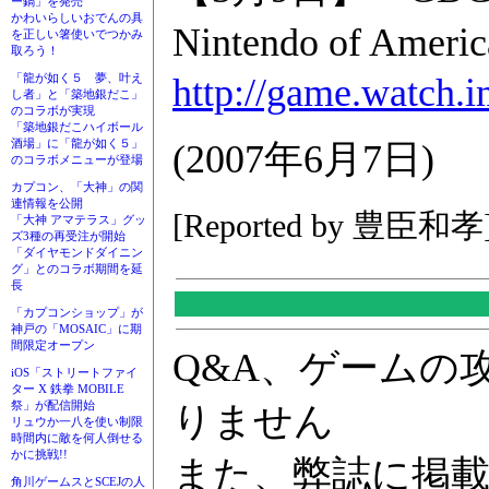
ー鍋」を発売
かわいらしいおでんの具
Nintendo of
を正しい箸使いでつかみ
取ろう！
http://game.watch.
「龍が如く５ 夢、叶え
し者」と「築地銀だこ」
のコラボが実現
「築地銀だこハイボール
酒場」に「龍が如く５」
(2007年6月7日)
のコラボメニューが登場
カプコン、「大神」の関
連情報を公開
[Reported by 豊臣和孝
「大神 アマテラス」グッ
ズ3種の再受注が開始
「ダイヤモンドダイニン
グ」とのコラボ期間を延
長
「カプコンショップ」が
神戸の「MOSAIC」に期
間限定オープン
Q&A、ゲームの
iOS「ストリートファイ
ター X 鉄拳 MOBILE
祭」が配信開始
りません
リュウか一八を使い制限
時間内に敵を何人倒せる
かに挑戦!!
また、弊誌に掲
角川ゲームスとSCEJの人