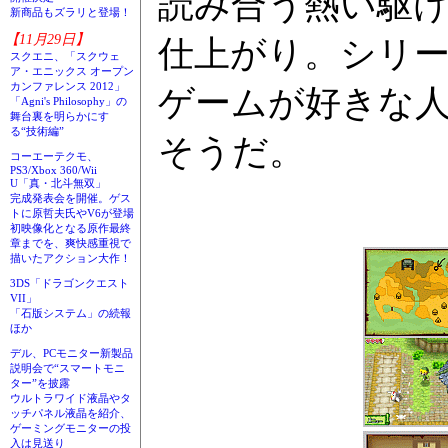
読み合う熱い駆
新商品もズラリと登場！
【11月29日】
仕上がり。シリ
スクエニ、「スクウェ
ア・エニックス オープン
カンファレンス 2012」
ゲームが好きな
「Agni's Philosophy」の
舞台裏を明らかにす
る“技術編”
そうだ。
コーエーテクモ、
PS3/Xbox 360/Wii
U「真・北斗無双」
完成発表会を開催。ゲス
トに原哲夫氏やV6が登場
初映像化となる原作最終
章までを、爽快感重視で
描いたアクション大作！
3DS「ドラゴンクエスト
VII」
「石版システム」の続報
ほか
デル、PCモニター新製品
説明会で“スマートモニ
ター”を披露
ウルトラワイド液晶やタ
ッチパネル液晶を紹介、
ゲーミングモニターの投
入は見送り