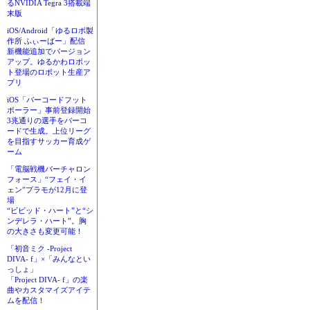
るNVIDIA Tegra 3搭載端
末版
iOS/Android「ゆるロボ製
作所 ふぃーばー」配信
新機能追加でバージョン
アップ。ゆるかわロボッ
ト登場のロボット生産ア
プリ
iOS「バーコードフット
ボーラー」事前登録開始
3兆通りの選手をバーコ
ードで生成。上位リーグ
を目指すサッカー育成ゲ
ーム
「電脳戦機バーチャロン
フォース」“フェイ・イ
ェン”プラモが12月に登
場
“ビビッド・ハート”と“シ
ンデレラ・ハート”。胸
の大きさも変更可能！
「初音ミク -Project
DIVA- f」×「みんなとい
っしょ」
「Project DIVA- f」の楽
曲やカスタマイズアイテ
ムを配信！