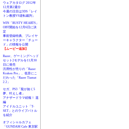
ウェアカタログ 2012年
12月第2週分
今週の注目は3DS「レイ
トン教授VS逆転裁判」
WIN「RUSTY HEARTS」
OBT開始を12月6日に決
定
事前登録特典、プレイヤ
ーキャラクター「チュー
ド」の情報を公開
【ムービー追加】
Razer、ゲーミングヘッド
セット2モデルを11月30
日に発売
汎用性が売りの「Razer
Kraken Pro」、低音にこ
だわった「Razer Tiamat
2.2」
セガ、PS3「龍が如く5
夢、叶えし者」
アナザードラマ続報！ 遥
編
アイドルユニット「T-
SET」とのライブバトル
を紹介
オフィシャルカフェ
「GUNDAM Cafe 東京駅