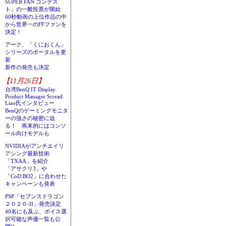
SUPER FAN コンテス
ト」の一般投票が開始
60秒動画の上位作品の中
から世界一のFFファンを
決定！
アーク、「くにおくん」
シリーズのポータルを更
新
新作の発売も決定
【11月26日】
台湾BenQ IT Display
Product Manager Scread
Liao氏インタビュー
BenQのゲーミングモニタ
ーの強さの秘密に迫
る！ 将来的にはコンソ
ール向けモデルも
NVIDIAがアンチエイリ
アシング最新技術
「TXAA」を紹介
「アサクリ3」や
「CoD:BO2」に合わせた
キャンペーンも発表
PSP「セブンスドラゴン
２０２０-II」発売決定
40名にも及ぶ、ボイス選
択可能な声優一覧も公