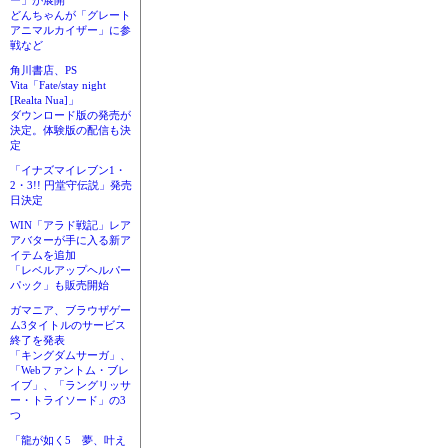
ー」が展開
どんちゃんが「グレート
アニマルカイザー」に参
戦など
角川書店、PS
Vita「Fate/stay night
[Realta Nua]」
ダウンロード版の発売が
決定。体験版の配信も決
定
「イナズマイレブン1・
2・3!! 円堂守伝説」発売
日決定
WIN「アラド戦記」レア
アバターが手に入る新ア
イテムを追加
「レベルアップヘルパー
パック」も販売開始
ガマニア、ブラウザゲー
ム3タイトルのサービス
終了を発表
「キングダムサーガ」、
「Webファントム・ブレ
イブ」、「ラングリッサ
ー・トライソード」の3
つ
「龍が如く5 夢、叶え