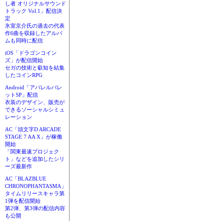
し者 オリジナルサウンド
トラック Vol.1」配信決
定
氷室京介氏の過去の代表
作6曲を収録したアルバ
ムも同時に配信
iOS「ドラゴンコイン
ズ」が配信開始
セガの技術と叡知を結集
したコインRPG
Android「アパレルパレ
ットSP」配信
衣装のデザイン、販売が
できるソーシャルシミュ
レーション
AC「頭文字D ARCADE
STAGE 7 AA X」が稼働
開始
「関東最速プロジェク
ト」などを追加したシリ
ーズ最新作
AC「BLAZBLUE
CHRONOPHANTASMA」
タイムリリースキャラ第
1弾を配信開始
第2弾、第3弾の配信内容
も公開