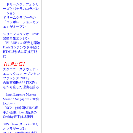
「ドリームクラブ」シリ
ーズとパセラのコラボレ
ーション
ドリームクラブ一色の
「コラボレーションカフ
ェ」がオープン
シリコンスタジオ、SWF
変換再生エンジン
「BLADE」の販売を開始
Flashコンテンツを手軽に
HTML5形式に変換可能
に
【11月27日】
スクエニ「スクウェア・
エニックス オープンカン
ファレンス 2012」
吉田直樹氏が「FFXIV」
を作り直した理由を語る
「Intel Extreme Masters
Season7 Singapore」大会
レポート
「SC2」は韓国STING選
手が優勝、BenQ所属の
Grubby選手は準優勝
3DS「New スーパーマリ
オブラザーズ2」