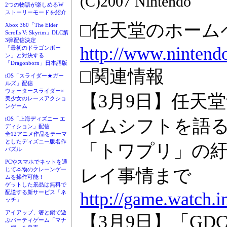
(C)2007 Nintendo
2つの物語が楽しめるW
ストーリーモードを紹介
□任天堂のホーム
Xbox 360「The Elder
Scrolls V: Skyrim」DLC第
3弾配信決定
http://www.nintendo
「最初のドラゴンボー
ン」と対決する
「Dragonborn」日本語版
□関連情報
iOS「スライダー★ガー
ルズ」配信
ウォータースライダー×
【3月9日】任天
美少女のレースアクショ
ンゲーム
iOS「上海ディズニー エ
イムシフトを語
ディション」配信
全12アニメ作品をテーマ
としたディズニー版名作
「トワプリ」の
パズル
PCやスマホでネットを通
レイ事情まで
じて本物のクレーンゲー
ムを操作可能！
ゲットした景品は無料で
http://game.watch.
配送する新サービス「ネ
ッチ」
アイアップ、箸と鍋で遊
【3月9日】「GDC 20
ぶパーティゲーム「マナ