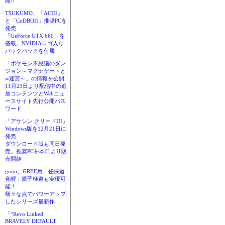
開!!
TSUKUMO、「ACIII」
と「CoDBOII」推奨PCを
発売
「GeForce GTX 660」を
搭載。NVIDIAロゴ入り
バックパックを付属
「ポケモン不思議のダン
ジョン～マグナゲートと
∞迷宮～」の情報を公開
11月23日より配信中の追
加コンテンツとWebニュ
ースサイト先行公開パス
ワード
「アサシン クリードIII」
Windows版を12月21日に
発売
ダウンロード版も同日発
売。推奨PCを本日より販
売開始
gumi、GREE用「任侠道
覚醒」親子極道も実現可
能！
様々な点でパワーアップ
したシリーズ最新作
「“Revo Linked
BRAVELY DEFAULT