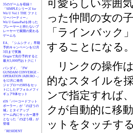
可愛らしい雰囲
35のゲームを収録！
「SIMPLEシリーズ for
Wii U Vol.1 THE ファミ
った仲間の女の
リーパーティー」
Wii U GamePadを持った
プレーヤーと持たないプ
「ラインバック」
レーヤーで展開の変わる
ゲームも
することになる
EA、「シムシティ」早期
予約キャンペーンを12月
3日まで実施
Originで先行予約すると
最大5,000円おトクに！
リンクの操作は
バンダイ、「FW
GUNDAM CONVERGE -
OPERATION JABURO -」
的なスタイルを
を12月に発売
ジャブローのMSをセッ
トにしたデフォルメフィ
ンで指定すれば
ギュア8体セット
iOS「バーコードフット
クが自動的に移
ボーラー」が「のぼうの
城」とタイアップ
ゲーム内にサッカー選手
となった「のぼう様」が
ットをタッチす
登場
「RESIDENT