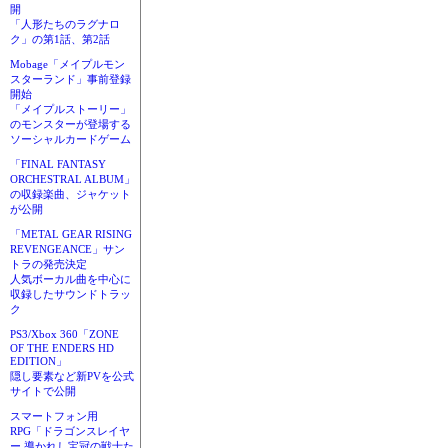
開
「人形たちのラグナロ
ク」の第1話、第2話
Mobage「メイプルモン
スターランド」事前登録
開始
「メイプルストーリー」
のモンスターが登場する
ソーシャルカードゲーム
「FINAL FANTASY
ORCHESTRAL ALBUM」
の収録楽曲、ジャケット
が公開
「METAL GEAR RISING
REVENGEANCE」サン
トラの発売決定
人気ボーカル曲を中心に
収録したサウンドトラッ
ク
PS3/Xbox 360「ZONE
OF THE ENDERS HD
EDITION」
隠し要素など新PVを公式
サイトで公開
スマートフォン用
RPG「ドラゴンスレイヤ
ー 導かれし宝冠の戦士た