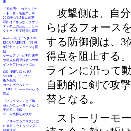
用
「雀龍門3」のアップデ
攻撃側は、自分
ート「真・雀龍門」を
2013年1月15日に延期
理由は「さらなるクオリ
らばるフォース
ティ向上のため」。リー
グモード終了時期も延期
する防御側は、3
Android向け「SQUARE
ENIX MARKET」で1周
年記念キャンペーンを開
始
得点を阻止する
ゲームアプリの割引販売
や新規会員登録者へのポ
イントプレゼントほか
ラインに沿って
iOS「FIFA 13 by EA
SPORTS」アップデート
版を配信
自動的に剣で攻
カードゲームモード
「FIFA Ultimate Team」を
追加
替となる。
「パックマン」と「塊
魂」がニューヨーク近代
美術館に収蔵
ストーリーモー
ゲーム業界初の快挙
「メリープラスマス2012
in 東京ミッドタウン店」
開催決定