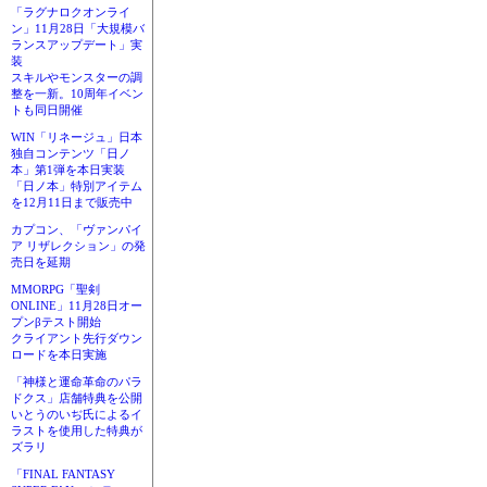
「ラグナロクオンライ
ン」11月28日「大規模バ
ランスアップデート」実
装
スキルやモンスターの調
整を一新。10周年イベン
トも同日開催
WIN「リネージュ」日本
独自コンテンツ「日ノ
本」第1弾を本日実装
「日ノ本」特別アイテム
を12月11日まで販売中
カプコン、「ヴァンパイ
ア リザレクション」の発
売日を延期
MMORPG「聖剣
ONLINE」11月28日オー
プンβテスト開始
クライアント先行ダウン
ロードを本日実施
「神様と運命革命のパラ
ドクス」店舗特典を公開
いとうのいぢ氏によるイ
ラストを使用した特典が
ズラリ
「FINAL FANTASY