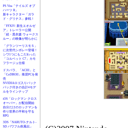
PS Vita「テイルズ オブ
ハーツ R」
新キャラクター「ガラ
ド・グリナス」参戦！
「FFXIV: 新生エオルゼ
ア」トレーラー公開
「続・黒衣森 ウォークス
ルー」の映像が明らかに
「グランツーリスモ５」
に次世代シボレー登場！
シワ1つにもこだわった
「コルベット C7」カモ
フラージュ仕様
ドスパラ、「ACIII」と
「CoDBOII」推奨PCを発
売
NVIDIAロゴ入りバック
パック付きの合計4モデ
ルをラインナップ
iOS「ロックマン クロス
オーバー」が配信開始
自分だけのロックマンを
作り世界の平和を守る
RPG
3DS「NARUTO-ナルト-
SD パワフル疾風伝」