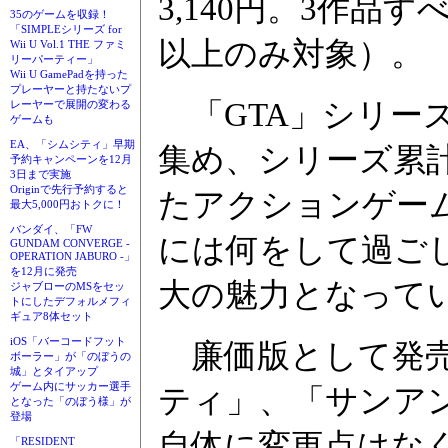
3,140円。3作品
35のゲームを収録！
「SIMPLEシリーズ for
以上のみ対象）。
Wii U Vol.1 THE ファミ
リーパーティー」
Wii U GamePadを持った
プレーヤーと持たないプ
「GTA」シリー
レーヤーで展開の変わる
ゲームも
EA、「シムシティ」早期
集め、シリーズ累計
予約キャンペーンを12月
3日まで実施
Originで先行予約すると
たアクションゲー
最大5,000円おトクに！
バンダイ、「FW
には何をして過ご
GUNDAM CONVERGE -
OPERATION JABURO -」
を12月に発売
大の魅力となって
ジャブローのMSをセッ
トにしたデフォルメフィ
ギュア8体セット
iOS「バーコードフット
廉価版として発売さ
ボーラー」が「のぼうの
城」とタイアップ
ゲーム内にサッカー選手
ティ」、「サンア
となった「のぼう様」が
登場
自体に変更点はなく
「RESIDENT