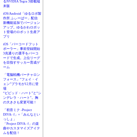
るNVIDIA Tegra 3搭載端
末版
iOS/Android「ゆるロボ製
作所 ふぃーばー」配信
新機能追加でバージョン
アップ。ゆるかわロボッ
ト登場のロボット生産ア
プリ
iOS「バーコードフット
ボーラー」事前登録開始
3兆通りの選手をバーコ
ードで生成。上位リーグ
を目指すサッカー育成ゲ
ーム
「電脳戦機バーチャロン
フォース」“フェイ・イ
ェン”プラモが12月に登
場
“ビビッド・ハート”と“シ
ンデレラ・ハート”。胸
の大きさも変更可能！
「初音ミク -Project
DIVA- f」×「みんなとい
っしょ」
「Project DIVA- f」の楽
曲やカスタマイズアイテ
ムを配信！