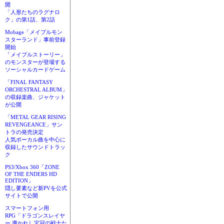
開
「人形たちのラグナロ
ク」の第1話、第2話
Mobage「メイプルモン
スターランド」事前登録
開始
「メイプルストーリー」
のモンスターが登場する
ソーシャルカードゲーム
「FINAL FANTASY
ORCHESTRAL ALBUM」
の収録楽曲、ジャケット
が公開
「METAL GEAR RISING
REVENGEANCE」サン
トラの発売決定
人気ボーカル曲を中心に
収録したサウンドトラッ
ク
PS3/Xbox 360「ZONE
OF THE ENDERS HD
EDITION」
隠し要素など新PVを公式
サイトで公開
スマートフォン用
RPG「ドラゴンスレイヤ
ー 導かれし宝冠の戦士た