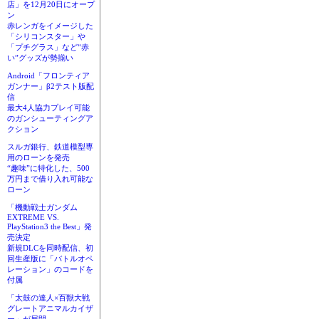
店」を12月20日にオープ
ン
赤レンガをイメージした
「シリコンスター」や
「プチグラス」など“赤
い”グッズが勢揃い
Android「フロンティア
ガンナー」β2テスト版配
信
最大4人協力プレイ可能
のガンシューティングア
クション
スルガ銀行、鉄道模型専
用のローンを発売
“趣味”に特化した、500
万円まで借り入れ可能な
ローン
「機動戦士ガンダム
EXTREME VS.
PlayStation3 the Best」発
売決定
新規DLCを同時配信、初
回生産版に「バトルオペ
レーション」のコードを
付属
「太鼓の達人×百獣大戦
グレートアニマルカイザ