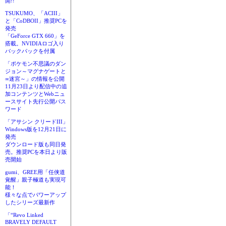
開!!
TSUKUMO、「ACIII」
と「CoDBOII」推奨PCを
発売
「GeForce GTX 660」を
搭載。NVIDIAロゴ入り
バックパックを付属
「ポケモン不思議のダン
ジョン～マグナゲートと
∞迷宮～」の情報を公開
11月23日より配信中の追
加コンテンツとWebニュ
ースサイト先行公開パス
ワード
「アサシン クリードIII」
Windows版を12月21日に
発売
ダウンロード版も同日発
売。推奨PCを本日より販
売開始
gumi、GREE用「任侠道
覚醒」親子極道も実現可
能！
様々な点でパワーアップ
したシリーズ最新作
「“Revo Linked
BRAVELY DEFAULT