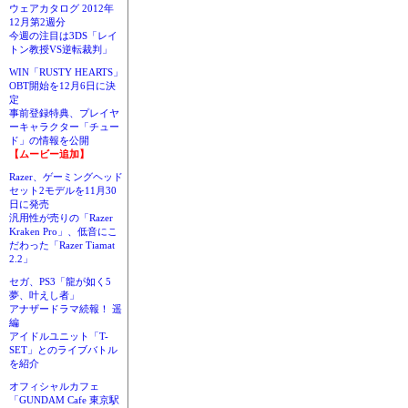
ウェアカタログ 2012年
12月第2週分
今週の注目は3DS「レイ
トン教授VS逆転裁判」
WIN「RUSTY HEARTS」
OBT開始を12月6日に決
定
事前登録特典、プレイヤ
ーキャラクター「チュー
ド」の情報を公開
【ムービー追加】
Razer、ゲーミングヘッド
セット2モデルを11月30
日に発売
汎用性が売りの「Razer
Kraken Pro」、低音にこ
だわった「Razer Tiamat
2.2」
セガ、PS3「龍が如く5
夢、叶えし者」
アナザードラマ続報！ 遥
編
アイドルユニット「T-
SET」とのライブバトル
を紹介
オフィシャルカフェ
「GUNDAM Cafe 東京駅