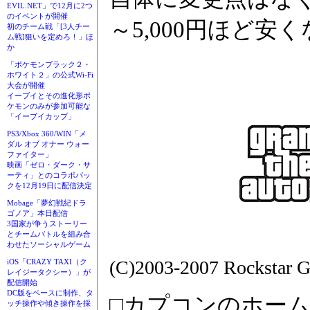
EVIL.NET」で12月に2つ
のイベントが開催
～5,000円ほど安
初のチーム戦「[3人チー
ム戦]狙いを定めろ！」ほ
か
「ポケモンブラック２・
ホワイト２」の公式Wi-Fi
大会が開催
イーブイとその進化形ポ
ケモンのみが参加可能な
「イーブイカップ」
PS3/Xbox 360/WIN「メ
ダル オブ オナー ウォー
ファイター」
映画「ゼロ・ダーク・サ
ーティ」とのコラボパッ
クを12月19日に配信決定
Mobage「夢幻戦紀ドラ
ゴノア」本日配信
3国家が争うストーリー
とチームバトルを組み合
わせたソーシャルゲーム
(C)2003-2007 Rockstar G
iOS「CRAZY TAXI（ク
レイジータクシー）」が
配信開始
DC版をベースに制作、タ
□カプコンのホー
ッチ操作や傾き操作を採