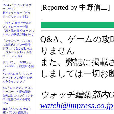
[Reported by 中野信二]
PS Vita「テイルズ オブ
ハーツ R」
新キャラクター「ガラ
ド・グリナス」参戦！
「FFXIV: 新生エオルゼ
ア」トレーラー公開
「続・黒衣森 ウォークス
ルー」の映像が明らかに
Q&A、ゲームの
「グランツーリスモ５」
に次世代シボレー登場！
りません
シワ1つにもこだわった
「コルベット C7」カモ
フラージュ仕様
また、弊誌に掲載
ドスパラ、「ACIII」と
「CoDBOII」推奨PCを発
売
しましては一切お
NVIDIAロゴ入りバック
パック付きの合計4モデ
ルをラインナップ
iOS「ロックマン クロス
ウォッチ編集部内GAM
オーバー」が配信開始
自分だけのロックマンを
作り世界の平和を守る
watch@impress.co.jp
RPG
3DS「NARUTO-ナルト-
SD パワフル疾風伝」