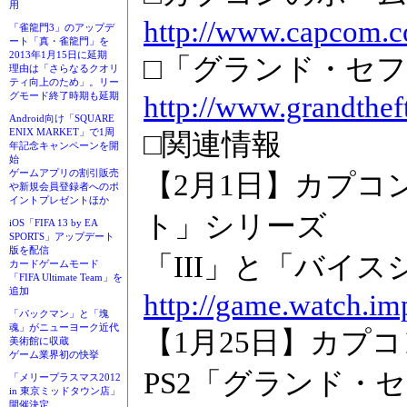
用
http://www.capcom.co
「雀龍門3」のアップデ
ート「真・雀龍門」を
2013年1月15日に延期
□「グランド・セ
理由は「さらなるクオリ
ティ向上のため」。リー
http://www.grandtheft
グモード終了時期も延期
Android向け「SQUARE
ENIX MARKET」で1周
□関連情報
年記念キャンペーンを開
始
ゲームアプリの割引販売
【2月1日】カプコ
や新規会員登録者へのポ
イントプレゼントほか
ト」シリーズ
iOS「FIFA 13 by EA
SPORTS」アップデート
版を配信
「III」と「バイ
カードゲームモード
「FIFA Ultimate Team」を
追加
http://game.watch.im
「パックマン」と「塊
魂」がニューヨーク近代
【1月25日】カプ
美術館に収蔵
ゲーム業界初の快挙
PS2「グランド・
「メリープラスマス2012
in 東京ミッドタウン店」
開催決定