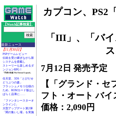
カプコン、PS
【Watch記事検索】
「III」、「
最新ニュース
ス
【11月30日】
PSPゲームレビュー
伝統を受け継ぎながら新
システムを搭載し
7月12日 発売予定
ストーリーも楽しめるダ
ンジョンRPG！
「円卓の生徒 The Eternal Legend」
任天堂、3DS「とびだせ
【「グランド・セフ
どうぶつの森」
フラッシュメモリ仕様の
ため、ROMカード版はし
フト・オート バイ
ばらく品薄に……
「ファンタシースターオ
価格：2,090円
ンライン2」
大型アップデート第2弾
「闇の集いし場」を実施