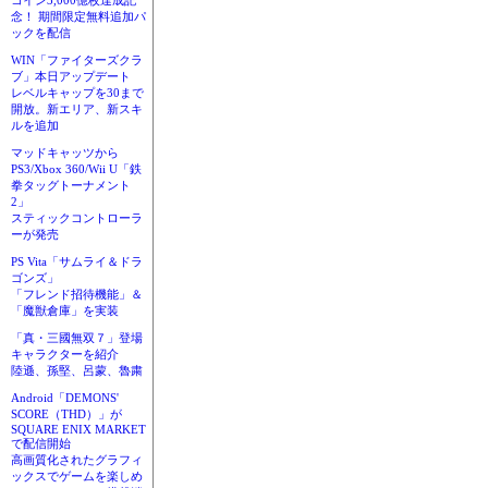
コイン3,000億枚達成記
念！ 期間限定無料追加パ
ックを配信
WIN「ファイターズクラ
ブ」本日アップデート
レベルキャップを30まで
開放。新エリア、新スキ
ルを追加
マッドキャッツから
PS3/Xbox 360/Wii U「鉄
拳タッグトーナメント
2」
スティックコントローラ
ーが発売
PS Vita「サムライ＆ドラ
ゴンズ」
「フレンド招待機能」＆
「魔獣倉庫」を実装
「真・三國無双７」登場
キャラクターを紹介
陸遜、孫堅、呂蒙、魯粛
Android「DEMONS'
SCORE（THD）」が
SQUARE ENIX MARKET
で配信開始
高画質化されたグラフィ
ックスでゲームを楽しめ