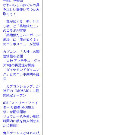
ー鍋」を発売
かわいらしいおでんの具
を正しい箸使いでつかみ
取ろう！
「龍が如く５ 夢、叶え
し者」と「築地銀だこ」
のコラボが実現
「築地銀だこハイボール
酒場」に「龍が如く５」
のコラボメニューが登場
カプコン、「大神」の関
連情報を公開
「大神 アマテラス」グッ
ズ3種の再受注が開始
「ダイヤモンドダイニン
グ」とのコラボ期間を延
長
「カプコンショップ」が
神戸の「MOSAIC」に期
間限定オープン
iOS「ストリートファイ
ター X 鉄拳 MOBILE
祭」が配信開始
リュウか一八を使い制限
時間内に敵を何人倒せる
かに挑戦!!
角川ゲームスとSCEJの人