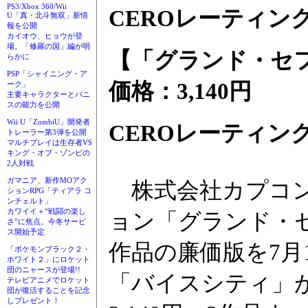
PS3/Xbox 360/Wii
CEROレーティング
U「真・北斗無双」新情
報を公開
カイオウ、ヒョウが登
場。「修羅の国」編が明
【「グランド・セ
らかに
PSP「シャイニング・ア
価格：3,140円
ーク」
主要キャラクターとパニ
スの能力を公開
Wii U「ZombiU」開発者
CEROレーティング
トレーラー第3弾を公開
マルチプレイは生存者VS
キング・オブ・ゾンビの
2人対戦
ガマニア、新作MOアク
株式会社カプコン
ションRPG「ティアラ コ
ンチェルト」
カワイイ＋“戦闘の楽し
ョン「グランド・セ
さ”に焦点。今冬サービ
ス開始予定
作品の廉価版を7月
「ポケモンブラック２・
ホワイト２」にロケット
団のニャースが登場!!
「バイスシティ」が
テレビアニメでロケット
団が復活することを記念
しプレゼント！