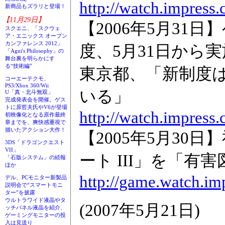
http://watch.impress
新商品もズラリと登場！
【11月29日】
【2006年5月3
スクエニ、「スクウェ
ア・エニックス オープン
カンファレンス 2012」
度、5月31日から実
「Agni's Philosophy」の
舞台裏を明らかにす
る“技術編”
東京都、「新制度
コーエーテクモ、
PS3/Xbox 360/Wii
いる」
U「真・北斗無双」
完成発表会を開催。ゲス
トに原哲夫氏やV6が登場
http://watch.impress
初映像化となる原作最終
章までを、爽快感重視で
描いたアクション大作！
【2005年5月3
3DS「ドラゴンクエスト
VII」
ート III」を「有
「石版システム」の続報
ほか
http://game.watch.im
デル、PCモニター新製品
説明会で“スマートモニ
ター”を披露
ウルトラワイド液晶やタ
(2007年5月21日)
ッチパネル液晶を紹介、
ゲーミングモニターの投
入は見送り