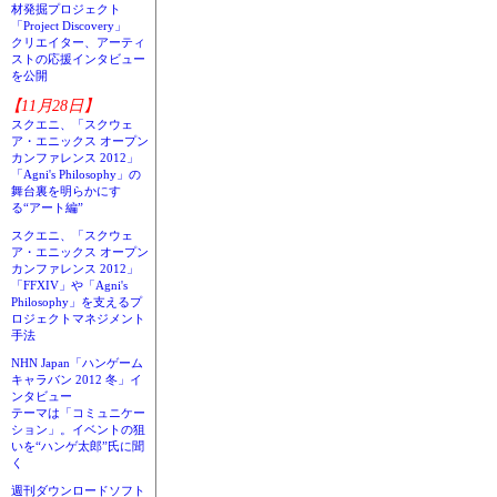
材発掘プロジェクト
「Project Discovery」
クリエイター、アーティ
ストの応援インタビュー
を公開
【11月28日】
スクエニ、「スクウェ
ア・エニックス オープン
カンファレンス 2012」
「Agni's Philosophy」の
舞台裏を明らかにす
る“アート編”
スクエニ、「スクウェ
ア・エニックス オープン
カンファレンス 2012」
「FFXIV」や「Agni's
Philosophy」を支えるプ
ロジェクトマネジメント
手法
NHN Japan「ハンゲーム
キャラバン 2012 冬」イ
ンタビュー
テーマは「コミュニケー
ション」。イベントの狙
いを“ハンゲ太郎”氏に聞
く
週刊ダウンロードソフト