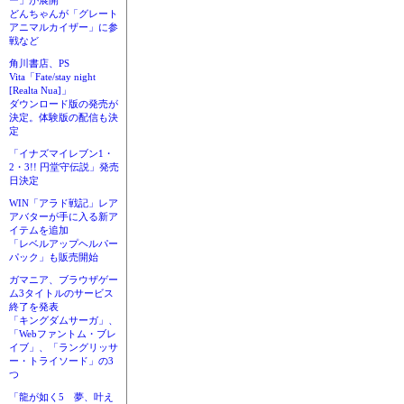
ー」が展開
どんちゃんが「グレート
アニマルカイザー」に参
戦など
角川書店、PS
Vita「Fate/stay night
[Realta Nua]」
ダウンロード版の発売が
決定。体験版の配信も決
定
「イナズマイレブン1・
2・3!! 円堂守伝説」発売
日決定
WIN「アラド戦記」レア
アバターが手に入る新ア
イテムを追加
「レベルアップヘルパー
パック」も販売開始
ガマニア、ブラウザゲー
ム3タイトルのサービス
終了を発表
「キングダムサーガ」、
「Webファントム・ブレ
イブ」、「ラングリッサ
ー・トライソード」の3
つ
「龍が如く5 夢、叶え