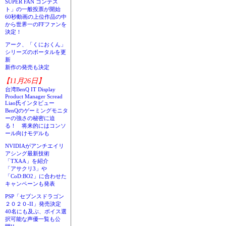
SUPER FAN コンテス
ト」の一般投票が開始
60秒動画の上位作品の中
から世界一のFFファンを
決定！
アーク、「くにおくん」
シリーズのポータルを更
新
新作の発売も決定
【11月26日】
台湾BenQ IT Display
Product Manager Scread
Liao氏インタビュー
BenQのゲーミングモニタ
ーの強さの秘密に迫
る！ 将来的にはコンソ
ール向けモデルも
NVIDIAがアンチエイリ
アシング最新技術
「TXAA」を紹介
「アサクリ3」や
「CoD:BO2」に合わせた
キャンペーンも発表
PSP「セブンスドラゴン
２０２０-II」発売決定
40名にも及ぶ、ボイス選
択可能な声優一覧も公