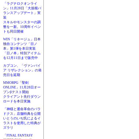
「ラグナロクオンライ
ン」11月28日「大規模バ
ランスアップデート」実
装
スキルやモンスターの調
整を一新。10周年イベン
トも同日開催
WIN「リネージュ」日本
独自コンテンツ「日ノ
本」第1弾を本日実装
「日ノ本」特別アイテム
を12月11日まで販売中
カプコン、「ヴァンパイ
ア リザレクション」の発
売日を延期
MMORPG「聖剣
ONLINE」11月28日オー
プンβテスト開始
クライアント先行ダウン
ロードを本日実施
「神様と運命革命のパラ
ドクス」店舗特典を公開
いとうのいぢ氏によるイ
ラストを使用した特典が
ズラリ
「FINAL FANTASY