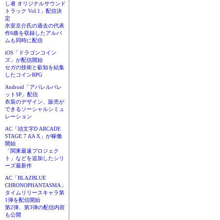
し者 オリジナルサウンド
トラック Vol.1」配信決
定
氷室京介氏の過去の代表
作6曲を収録したアルバ
ムも同時に配信
iOS「ドラゴンコイン
ズ」が配信開始
セガの技術と叡知を結集
したコインRPG
Android「アパレルパレ
ットSP」配信
衣装のデザイン、販売が
できるソーシャルシミュ
レーション
AC「頭文字D ARCADE
STAGE 7 AA X」が稼働
開始
「関東最速プロジェク
ト」などを追加したシリ
ーズ最新作
AC「BLAZBLUE
CHRONOPHANTASMA」
タイムリリースキャラ第
1弾を配信開始
第2弾、第3弾の配信内容
も公開