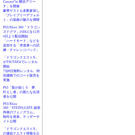
Concert”in 横浜アリー
ナ」を開催
豪華ゲストも多数参加し
「ブレイブリーデフォル
ト」の楽曲の魅力を満喫
PS3/Xbox 360「ドラゴン
ズドグマ」のDLCを12月
4日より配信開始
「ハードモード」などを
追加する「求道者への試
練・チャレンジパック」
「ドラゴンクエストX」
がTSUTAYAでレンタル
開始
7泊8日無料レンタル、特
別価格でのコード販売を
実施
PS3「龍が如く５ 夢、
叶えし者」の新たな出演
者を公開
PS3/Xbox
360「STEINS;GATE 線形
拘束のフェノグラム」
制作を発表。ティザーサ
イト公開
「ドラゴンクエストX」
の連続クエスト情報を公