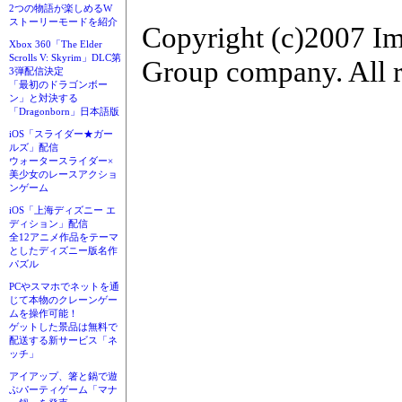
2つの物語が楽しめるW
ストーリーモードを紹介
Copyright (c)2007 Im
Xbox 360「The Elder
Scrolls V: Skyrim」DLC第
Group company. All r
3弾配信決定
「最初のドラゴンボー
ン」と対決する
「Dragonborn」日本語版
iOS「スライダー★ガー
ルズ」配信
ウォータースライダー×
美少女のレースアクショ
ンゲーム
iOS「上海ディズニー エ
ディション」配信
全12アニメ作品をテーマ
としたディズニー版名作
パズル
PCやスマホでネットを通
じて本物のクレーンゲー
ムを操作可能！
ゲットした景品は無料で
配送する新サービス「ネ
ッチ」
アイアップ、箸と鍋で遊
ぶパーティゲーム「マナ