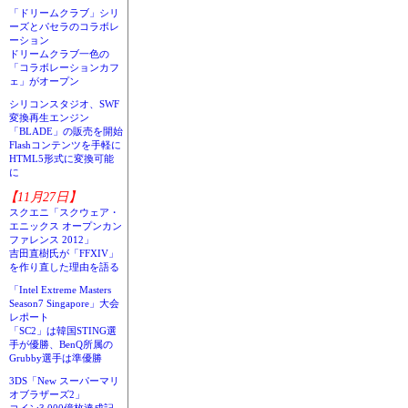
「ドリームクラブ」シリ
ーズとパセラのコラボレ
ーション
ドリームクラブ一色の
「コラボレーションカフ
ェ」がオープン
シリコンスタジオ、SWF
変換再生エンジン
「BLADE」の販売を開始
Flashコンテンツを手軽に
HTML5形式に変換可能
に
【11月27日】
スクエニ「スクウェア・
エニックス オープンカン
ファレンス 2012」
吉田直樹氏が「FFXIV」
を作り直した理由を語る
「Intel Extreme Masters
Season7 Singapore」大会
レポート
「SC2」は韓国STING選
手が優勝、BenQ所属の
Grubby選手は準優勝
3DS「New スーパーマリ
オブラザーズ2」