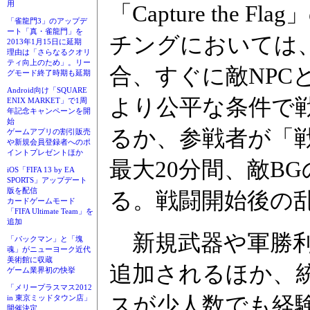
用
「Capture the
「雀龍門3」のアップデ
ート「真・雀龍門」を
チングにおいては、
2013年1月15日に延期
理由は「さらなるクオリ
ティ向上のため」。リー
合、すぐに敵NPC
グモード終了時期も延期
Android向け「SQUARE
より公平な条件で
ENIX MARKET」で1周
年記念キャンペーンを開
始
るか、参戦者が「
ゲームアプリの割引販売
や新規会員登録者へのポ
イントプレゼントほか
最大20分間、敵B
iOS「FIFA 13 by EA
SPORTS」アップデート
版を配信
る。戦闘開始後の
カードゲームモード
「FIFA Ultimate Team」を
追加
新規武器や軍勝利
「パックマン」と「塊
魂」がニューヨーク近代
美術館に収蔵
追加されるほか、
ゲーム業界初の快挙
「メリープラスマス2012
スが少人数でも経
in 東京ミッドタウン店」
開催決定