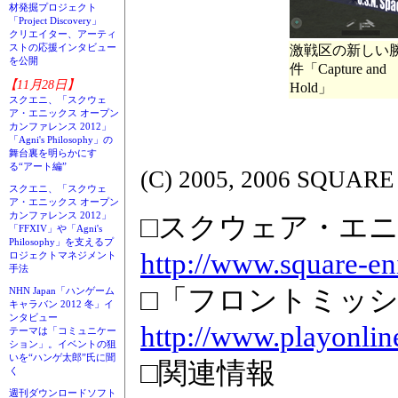
材発掘プロジェクト
「Project Discovery」
クリエイター、アーティ
ストの応援インタビュー
激戦区の新しい
を公開
件「Capture and
【11月28日】
Hold」
スクエニ、「スクウェ
ア・エニックス オープン
カンファレンス 2012」
「Agni's Philosophy」の
舞台裏を明らかにす
る“アート編”
(C) 2005, 2006 SQUARE 
スクエニ、「スクウェ
ア・エニックス オープン
カンファレンス 2012」
□スクウェア・エ
「FFXIV」や「Agni's
Philosophy」を支えるプ
http://www.square-en
ロジェクトマネジメント
手法
□「フロントミッ
NHN Japan「ハンゲーム
キャラバン 2012 冬」イ
ンタビュー
http://www.playonli
テーマは「コミュニケー
ション」。イベントの狙
いを“ハンゲ太郎”氏に聞
□関連情報
く
週刊ダウンロードソフト