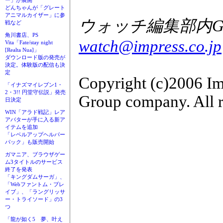
ー」が展開
どんちゃんが「グレート
アニマルカイザー」に参
ウォッチ編集部内GAM
戦など
角川書店、PS
watch@impress.co.jp
Vita「Fate/stay night
[Realta Nua]」
ダウンロード版の発売が
決定。体験版の配信も決
定
Copyright (c)2006 Im
「イナズマイレブン1・
2・3!! 円堂守伝説」発売
Group company. All r
日決定
WIN「アラド戦記」レア
アバターが手に入る新ア
イテムを追加
「レベルアップヘルパー
パック」も販売開始
ガマニア、ブラウザゲー
ム3タイトルのサービス
終了を発表
「キングダムサーガ」、
「Webファントム・ブレ
イブ」、「ラングリッサ
ー・トライソード」の3
つ
「龍が如く5 夢、叶え