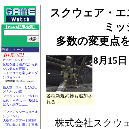
スクウェア・エニ
ミッ
【Watch記事検索】
多数の変更点
最新ニュース
【11月30日】
8月15
PSPゲームレビュー
伝統を受け継ぎながら新
システムを搭載し
ストーリーも楽しめるダ
ンジョンRPG！
「円卓の生徒 The Eternal Legend」
任天堂、3DS「とびだせ
どうぶつの森」
各種新規武器も追加さ
フラッシュメモリ仕様の
ため、ROMカード版はし
れる
ばらく品薄に……
「ファンタシースターオ
ンライン2」
株式会社スクウェ
大型アップデート第2弾
「闇の集いし場」を実施