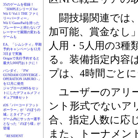
35のゲームを収録！
「SIMPLEシリーズ for
Wii U Vol.1 THE ファミ
闘技場関連では、
リーパーティー」
Wii U GamePadを持った
プレーヤーと持たないプ
加可能、賞金なし」
レーヤーで展開の変わる
ゲームも
人用・5人用の3
EA、「シムシティ」早期
予約キャンペーンを12月
3日まで実施
る。装備指定内容
Originで先行予約すると
最大5,000円おトクに！
プは、4時間ごと
バンダイ、「FW
GUNDAM CONVERGE -
OPERATION JABURO -」
を12月に発売
ジャブローのMSをセッ
ユーザーのアリー
トにしたデフォルメフィ
ギュア8体セット
ント形式でないア
iOS「バーコードフット
ボーラー」が「のぼうの
城」とタイアップ
合、指定人数に応
ゲーム内にサッカー選手
となった「のぼう様」が
登場
また、トーナメント
「RESIDENT