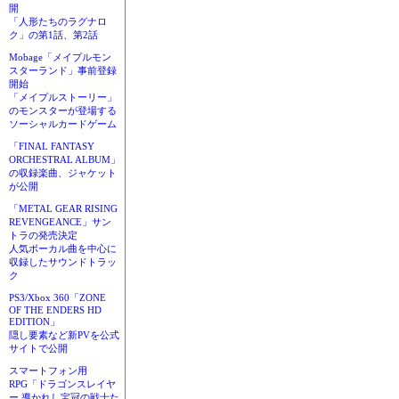
開
「人形たちのラグナロ
ク」の第1話、第2話
Mobage「メイプルモン
スターランド」事前登録
開始
「メイプルストーリー」
のモンスターが登場する
ソーシャルカードゲーム
「FINAL FANTASY
ORCHESTRAL ALBUM」
の収録楽曲、ジャケット
が公開
「METAL GEAR RISING
REVENGEANCE」サン
トラの発売決定
人気ボーカル曲を中心に
収録したサウンドトラッ
ク
PS3/Xbox 360「ZONE
OF THE ENDERS HD
EDITION」
隠し要素など新PVを公式
サイトで公開
スマートフォン用
RPG「ドラゴンスレイヤ
ー 導かれし宝冠の戦士た