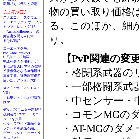
新商品もズラリと登場！
物の買い取り価格は
【11月29日】
スクエニ、「スクウェ
る。このほか、細か
ア・エニックス オープン
カンファレンス 2012」
「Agni's Philosophy」の
り。
舞台裏を明らかにす
る“技術編”
コーエーテクモ、
PS3/Xbox 360/Wii
【PvP関連の変
U「真・北斗無双」
完成発表会を開催。ゲス
トに原哲夫氏やV6が登場
・格闘系武器の
初映像化となる原作最終
章までを、爽快感重視で
描いたアクション大作！
・一部格闘系武
3DS「ドラゴンクエスト
VII」
・中センサー・
「石版システム」の続報
ほか
デル、PCモニター新製品
・コモンMGの
説明会で“スマートモニ
ター”を披露
ウルトラワイド液晶やタ
・AT-MGのダ
ッチパネル液晶を紹介、
ゲーミングモニターの投
入は見送り