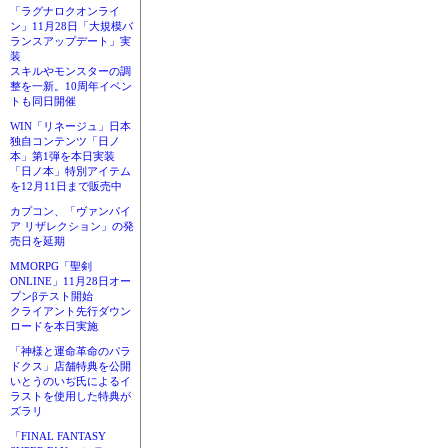
「ラグナロクオンライ
ン」11月28日「大規模バ
ランスアップデート」実
装
スキルやモンスターの調
整を一新。10周年イベン
トも同日開催
WIN「リネージュ」日本
独自コンテンツ「日ノ
本」第1弾を本日実装
「日ノ本」特別アイテム
を12月11日まで販売中
カプコン、「ヴァンパイ
ア リザレクション」の発
売日を延期
MMORPG「聖剣
ONLINE」11月28日オー
プンβテスト開始
クライアント先行ダウン
ロードを本日実施
「神様と運命革命のパラ
ドクス」店舗特典を公開
いとうのいぢ氏によるイ
ラストを使用した特典が
ズラリ
「FINAL FANTASY