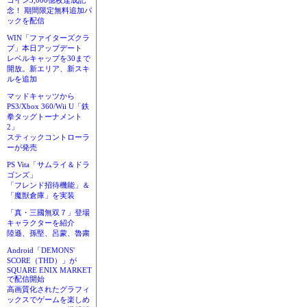
コイン3,000億枚達成記
念！ 期間限定無料追加パ
ックを配信
WIN「ファイターズクラ
ブ」本日アップデート
レベルキャップを30まで
開放。新エリア、新スキ
ルを追加
マッドキャッツから
PS3/Xbox 360/Wii U「鉄
拳タッグトーナメント
2」
スティックコントローラ
ーが発売
PS Vita「サムライ＆ドラ
ゴンズ」
「フレンド招待機能」＆
「魔獣倉庫」を実装
「真・三國無双７」登場
キャラクターを紹介
陸遜、孫堅、呂蒙、魯粛
Android「DEMONS'
SCORE（THD）」が
SQUARE ENIX MARKET
で配信開始
高画質化されたグラフィ
ックスでゲームを楽しめ