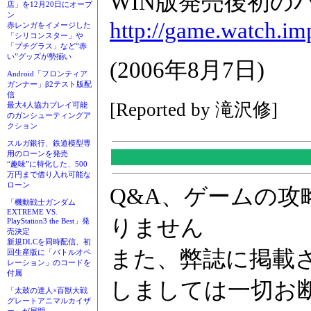
WIN版発売後初の
店」を12月20日にオープ
ン
http://game.watch.im
赤レンガをイメージした
「シリコンスター」や
「プチグラス」など“赤
い”グッズが勢揃い
(2006年8月7日)
Android「フロンティア
ガンナー」β2テスト版配
信
[Reported by 滝沢修]
最大4人協力プレイ可能
のガンシューティングア
クション
スルガ銀行、鉄道模型専
用のローンを発売
“趣味”に特化した、500
万円まで借り入れ可能な
ローン
Q&A、ゲームの
「機動戦士ガンダム
EXTREME VS.
りません
PlayStation3 the Best」発
売決定
新規DLCを同時配信、初
また、弊誌に掲載
回生産版に「バトルオペ
レーション」のコードを
付属
しましては一切お
「太鼓の達人×百獣大戦
グレートアニマルカイザ