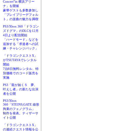
Concert”in 横浜アリー
ナ」を開催
豪華ゲストも多数参加し
「ブレイブリーデフォル
ト」の楽曲の魅力を満喫
PS3/Xbox 360「ドラゴン
ズドグマ」のDLCを12月
4日より配信開始
「ハードモード」などを
追加する「求道者への試
練・チャレンジパック」
「ドラゴンクエストX」
がTSUTAYAでレンタル
開始
7泊8日無料レンタル、特
別価格でのコード販売を
実施
PS3「龍が如く５ 夢、
叶えし者」の新たな出演
者を公開
PS3/Xbox
360「STEINS;GATE 線形
拘束のフェノグラム」
制作を発表。ティザーサ
イト公開
「ドラゴンクエストX」
の連続クエスト情報を公