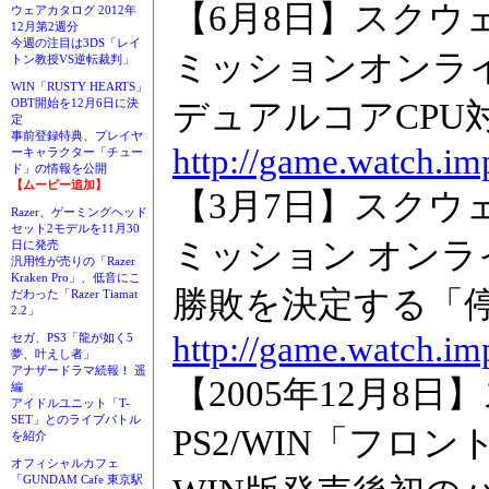
【6月8日】スクウ
ウェアカタログ 2012年
12月第2週分
今週の注目は3DS「レイ
ミッションオンラ
トン教授VS逆転裁判」
WIN「RUSTY HEARTS」
OBT開始を12月6日に決
デュアルコアCPU
定
事前登録特典、プレイヤ
http://game.watch.im
ーキャラクター「チュー
ド」の情報を公開
【ムービー追加】
【3月7日】スクウ
Razer、ゲーミングヘッド
セット2モデルを11月30
ミッション オンラ
日に発売
汎用性が売りの「Razer
Kraken Pro」、低音にこ
勝敗を決定する「
だわった「Razer Tiamat
2.2」
http://game.watch.im
セガ、PS3「龍が如く5
夢、叶えし者」
アナザードラマ続報！ 遥
【2005年12月8
編
アイドルユニット「T-
SET」とのライブバトル
PS2/WIN「フロ
を紹介
オフィシャルカフェ
「GUNDAM Cafe 東京駅