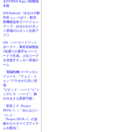
るNVIDIA Tegra 3搭載端
末版
iOS/Android「ゆるロボ製
作所 ふぃーばー」配信
新機能追加でバージョン
アップ。ゆるかわロボッ
ト登場のロボット生産ア
プリ
iOS「バーコードフット
ボーラー」事前登録開始
3兆通りの選手をバーコ
ードで生成。上位リーグ
を目指すサッカー育成ゲ
ーム
「電脳戦機バーチャロン
フォース」“フェイ・イ
ェン”プラモが12月に登
場
“ビビッド・ハート”と“シ
ンデレラ・ハート”。胸
の大きさも変更可能！
「初音ミク -Project
DIVA- f」×「みんなとい
っしょ」
「Project DIVA- f」の楽
曲やカスタマイズアイテ
ムを配信！