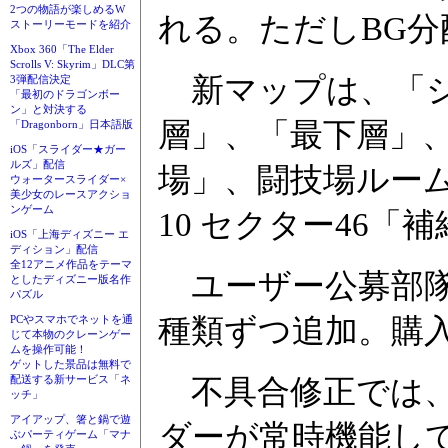
2つの物語が楽しめるW
れる。ただしBG分
ストーリーモードを紹介
Xbox 360「The Elder
Scrolls V: Skyrim」DLC第
新マップは、「ジ
3弾配信決定
「最初のドラゴンボー
ン」と対決する
層」、「最下層」
「Dragonborn」日本語版
iOS「スライダー★ガー
ルズ」配信
場」、闘技場ルー
ウォータースライダー×
美少女のレースアクショ
ンゲーム
10 セクター46
iOS「上海ディズニー エ
ディション」配信
全12アニメ作品をテーマ
ユーザー公募部隊章は
としたディズニー版名作
パズル
種類ずつ追加。購入
PCやスマホでネットを通
じて本物のクレーンゲー
ムを操作可能！
ゲットした景品は無料で
配送する新サービス「ネ
不具合修正では、
ッチ」
アイアップ、箸と鍋で遊
ダーが常時機能し
ぶパーティゲーム「マナ