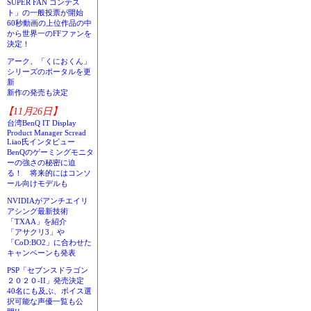
SUPER FAN コンテス
ト」の一般投票が開始
60秒動画の上位作品の中
から世界一のFFファンを
決定！
アーク、「くにおくん」
シリーズのポータルを更
新
新作の発売も決定
【11月26日】
台湾BenQ IT Display
Product Manager Scread
Liao氏インタビュー
BenQのゲーミングモニタ
ーの強さの秘密に迫
る！ 将来的にはコンソ
ール向けモデルも
NVIDIAがアンチエイリ
アシング最新技術
「TXAA」を紹介
「アサクリ3」や
「CoD:BO2」に合わせた
キャンペーンも発表
PSP「セブンスドラゴン
２０２０-II」発売決定
40名にも及ぶ、ボイス選
択可能な声優一覧も公