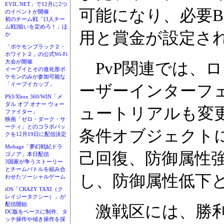
EVIL.NET」で12月に2つ
可能になり、必要
のイベントが開催
初のチーム戦「[3人チー
ム戦]狙いを定めろ！」ほ
用と賞金が設定さ
か
「ポケモンブラック２・
ホワイト２」の公式Wi-Fi
大会が開催
PvP関連では、ロ
イーブイとその進化形ポ
ケモンのみが参加可能な
「イーブイカップ」
ーザーインターフ
PS3/Xbox 360/WIN「メ
ダル オブ オナー ウォー
ュートリアルも変更
ファイター」
映画「ゼロ・ダーク・サ
ーティ」とのコラボパッ
条件オブジェクトに
クを12月19日に配信決定
Mobage「夢幻戦紀ドラ
己回復、防御属性強
ゴノア」本日配信
3国家が争うストーリー
とチームバトルを組み合
し、防御属性低下
わせたソーシャルゲーム
iOS「CRAZY TAXI（ク
レイジータクシー）」が
配信開始
激戦区には、勝利条件に
DC版をベースに制作、タ
ッチ操作や傾き操作を採