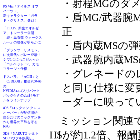
・射程MGのダ
PS Vita「テイルズ オブ
ハーツ R」
・盾MG/武器
新キャラクター「ガラ
ド・グリナス」参戦！
正
「FFXIV: 新生エオルゼ
ア」トレーラー公開
「続・黒衣森 ウォークス
・盾内蔵MSの弾
ルー」の映像が明らかに
「グランツーリスモ５」
に次世代シボレー登場！
・武器腕内蔵M
シワ1つにもこだわった
「コルベット C7」カモ
フラージュ仕様
・グレネードの
ドスパラ、「ACIII」と
「CoDBOII」推奨PCを発
と同じ仕様に変
売
NVIDIAロゴ入りバック
パック付きの合計4モデ
ーダーに映って
ルをラインナップ
iOS「ロックマン クロス
オーバー」が配信開始
ミッション関連で
自分だけのロックマンを
作り世界の平和を守る
RPG
H$が約1.2倍、報
3DS「NARUTO-ナルト-
SD パワフル疾風伝」