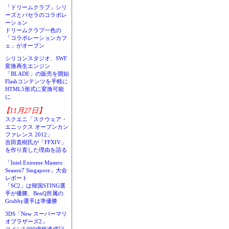
「ドリームクラブ」シリ
ーズとパセラのコラボレ
ーション
ドリームクラブ一色の
「コラボレーションカフ
ェ」がオープン
シリコンスタジオ、SWF
変換再生エンジン
「BLADE」の販売を開始
Flashコンテンツを手軽に
HTML5形式に変換可能
に
【11月27日】
スクエニ「スクウェア・
エニックス オープンカン
ファレンス 2012」
吉田直樹氏が「FFXIV」
を作り直した理由を語る
「Intel Extreme Masters
Season7 Singapore」大会
レポート
「SC2」は韓国STING選
手が優勝、BenQ所属の
Grubby選手は準優勝
3DS「New スーパーマリ
オブラザーズ2」