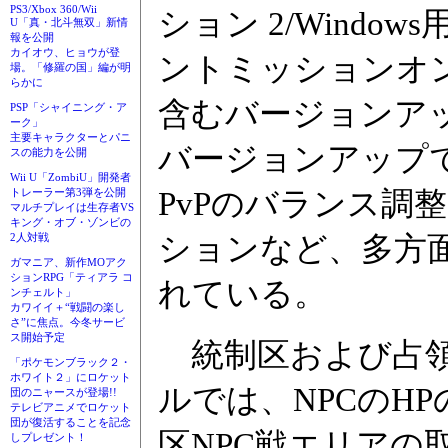
PS3/Xbox 360/Wii
ション 2/Wind
U「真・北斗無双」新情
報を公開
カイオウ、ヒョウが登
ントミッションオ
場。「修羅の国」編が明
らかに
含むバージョンアッ
PSP「シャイニング・ア
ーク」
主要キャラクターとパニ
バージョンアップで
スの能力を公開
Wii U「ZombiU」開発者
PvPのバランス調
トレーラー第3弾を公開
マルチプレイは生存者VS
キング・オブ・ゾンビの
ションなど、多方
2人対戦
ガマニア、新作MOアク
ションRPG「ティアラ コ
れている。
ンチェルト」
カワイイ＋“戦闘の楽し
さ”に焦点。今冬サービ
ス開始予定
統制区および占領区
「ポケモンブラック２・
ホワイト２」にロケット
ルでは、NPCのH
団のニャースが登場!!
テレビアニメでロケット
団が復活することを記念
区NPC戦エリアの
しプレゼント！