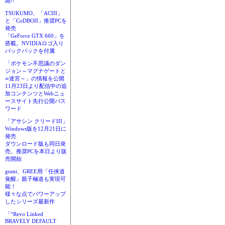
開!!
TSUKUMO、「ACIII」
と「CoDBOII」推奨PCを
発売
「GeForce GTX 660」を
搭載。NVIDIAロゴ入り
バックパックを付属
「ポケモン不思議のダン
ジョン～マグナゲートと
∞迷宮～」の情報を公開
11月23日より配信中の追
加コンテンツとWebニュ
ースサイト先行公開パス
ワード
「アサシン クリードIII」
Windows版を12月21日に
発売
ダウンロード版も同日発
売。推奨PCを本日より販
売開始
gumi、GREE用「任侠道
覚醒」親子極道も実現可
能！
様々な点でパワーアップ
したシリーズ最新作
「“Revo Linked
BRAVELY DEFAULT