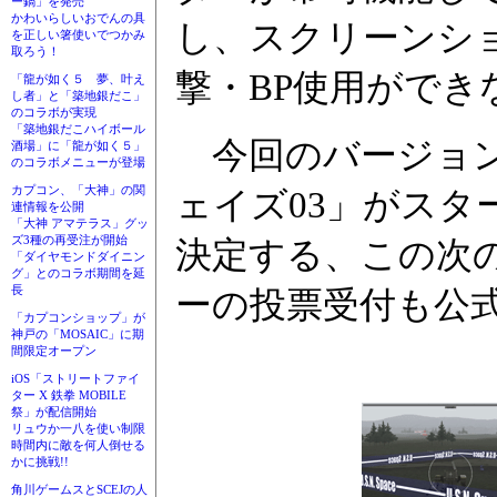
ー鍋」を発売
かわいらしいおでんの具
し、スクリーンシ
を正しい箸使いでつかみ
取ろう！
撃・BP使用がで
「龍が如く５ 夢、叶え
し者」と「築地銀だこ」
のコラボが実現
「築地銀だこハイボール
今回のバージョン
酒場」に「龍が如く５」
のコラボメニューが登場
カプコン、「大神」の関
ェイズ03」がス
連情報を公開
「大神 アマテラス」グッ
ズ3種の再受注が開始
決定する、この次
「ダイヤモンドダイニン
グ」とのコラボ期間を延
長
ーの投票受付も公
「カプコンショップ」が
神戸の「MOSAIC」に期
間限定オープン
iOS「ストリートファイ
ター X 鉄拳 MOBILE
祭」が配信開始
リュウか一八を使い制限
時間内に敵を何人倒せる
かに挑戦!!
角川ゲームスとSCEJの人