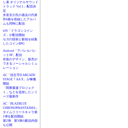
し者 オリジナルサウンド
トラック Vol.1」配信決
定
氷室京介氏の過去の代表
作6曲を収録したアルバ
ムも同時に配信
iOS「ドラゴンコイン
ズ」が配信開始
セガの技術と叡知を結集
したコインRPG
Android「アパレルパレ
ットSP」配信
衣装のデザイン、販売が
できるソーシャルシミュ
レーション
AC「頭文字D ARCADE
STAGE 7 AA X」が稼働
開始
「関東最速プロジェク
ト」などを追加したシリ
ーズ最新作
AC「BLAZBLUE
CHRONOPHANTASMA」
タイムリリースキャラ第
1弾を配信開始
第2弾、第3弾の配信内容
も公開