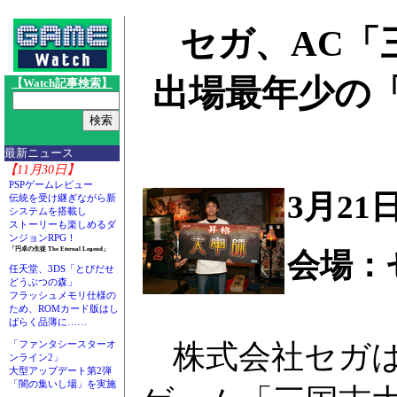
セガ、AC「
出場最年少の「
【Watch記事検索】
最新ニュース
【11月30日】
PSPゲームレビュー
3月21
伝統を受け継ぎながら新
システムを搭載し
ストーリーも楽しめるダ
ンジョンRPG！
「円卓の生徒 The Eternal Legend」
会場：
任天堂、3DS「とびだせ
どうぶつの森」
フラッシュメモリ仕様の
ため、ROMカード版はし
ばらく品薄に……
株式会社セガは
「ファンタシースターオ
ンライン2」
大型アップデート第2弾
「闇の集いし場」を実施