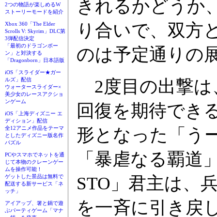
きれるかどうか
2つの物語が楽しめるW
ストーリーモードを紹介
り合いで、双方
Xbox 360「The Elder
Scrolls V: Skyrim」DLC第
3弾配信決定
「最初のドラゴンボー
のは予定通りの
ン」と対決する
「Dragonborn」日本語版
iOS「スライダー★ガー
2度目の出撃は
ルズ」配信
ウォータースライダー×
美少女のレースアクショ
ンゲーム
回復を期待できる
iOS「上海ディズニー エ
ディション」配信
形となった「う
全12アニメ作品をテーマ
としたディズニー版名作
パズル
「暴虐なる覇道
PCやスマホでネットを通
じて本物のクレーンゲー
ムを操作可能！
STO」君主は、
ゲットした景品は無料で
配送する新サービス「ネ
ッチ」
を一斉に引き戻
アイアップ、箸と鍋で遊
ぶパーティゲーム「マナ