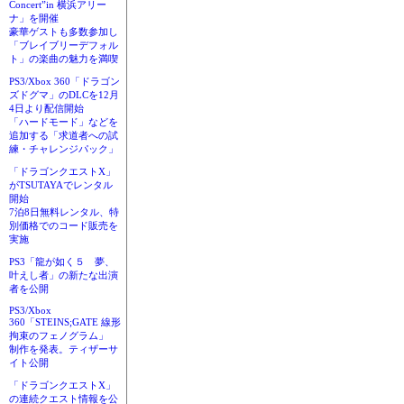
Concert”in 横浜アリー
ナ」を開催
豪華ゲストも多数参加し
「ブレイブリーデフォル
ト」の楽曲の魅力を満喫
PS3/Xbox 360「ドラゴン
ズドグマ」のDLCを12月
4日より配信開始
「ハードモード」などを
追加する「求道者への試
練・チャレンジパック」
「ドラゴンクエストX」
がTSUTAYAでレンタル
開始
7泊8日無料レンタル、特
別価格でのコード販売を
実施
PS3「龍が如く５ 夢、
叶えし者」の新たな出演
者を公開
PS3/Xbox
360「STEINS;GATE 線形
拘束のフェノグラム」
制作を発表。ティザーサ
イト公開
「ドラゴンクエストX」
の連続クエスト情報を公