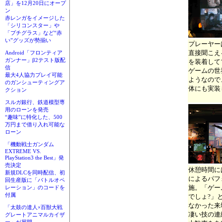
店」を12月20日にオープ
ン
赤レンガをイメージした
「シリコンスター」や
「プチグラス」など“赤
い”グッズが勢揃い
プレーヤー
直接聞こえ
Android「フロンティア
ガンナー」β2テスト版配
を装着して
信
ゲームの世
最大4人協力プレイ可能
ようなので
のガンシューティングア
体にも実装
クション
スルガ銀行、鉄道模型専
用のローンを発売
“趣味”に特化した、500
万円まで借り入れ可能な
ローン
「機動戦士ガンダム
EXTREME VS.
PlayStation3 the Best」発
売決定
休憩時間に
新規DLCを同時配信、初
によるパフ
回生産版に「バトルオペ
施。「ゲー
レーション」のコードを
付属
でしょ?」
なかった来
「太鼓の達人×百獣大戦
凄い技の連
グレートアニマルカイザ