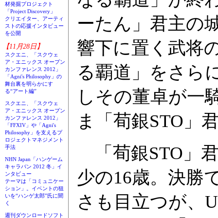
材発掘プロジェクト
「Project Discovery」
ーたん」君主の
クリエイター、アーティ
ストの応援インタビュー
を公開
響下に置く武将
【11月28日】
スクエニ、「スクウェ
ア・エニックス オープン
る覇道」をさら
カンファレンス 2012」
「Agni's Philosophy」の
舞台裏を明らかにす
しその董卓が一
る“アート編”
スクエニ、「スクウェ
ア・エニックス オープン
ま「荀銀STO」
カンファレンス 2012」
「FFXIV」や「Agni's
Philosophy」を支えるプ
ロジェクトマネジメント
「荀銀STO」
手法
NHN Japan「ハンゲーム
キャラバン 2012 冬」イ
少の16歳。決勝
ンタビュー
テーマは「コミュニケー
ション」。イベントの狙
さも目立つが、
いを“ハンゲ太郎”氏に聞
く
週刊ダウンロードソフト