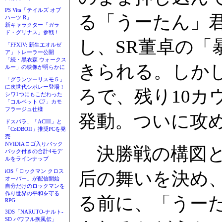
PS Vita「テイルズ オブ
る「うーたん」君
ハーツ R」
新キャラクター「ガラ
ド・グリナス」参戦！
し、SR董卓の「
「FFXIV: 新生エオルゼ
ア」トレーラー公開
「続・黒衣森 ウォークス
きられる。しかし
ルー」の映像が明らかに
「グランツーリスモ５」
に次世代シボレー登場！
ろで、残り10カ
シワ1つにもこだわった
「コルベット C7」カモ
フラージュ仕様
発動。ついに攻
ドスパラ、「ACIII」と
「CoDBOII」推奨PCを発
売
NVIDIAロゴ入りバック
決勝戦の構図とし
パック付きの合計4モデ
ルをラインナップ
iOS「ロックマン クロス
后の舞いを決め、
オーバー」が配信開始
自分だけのロックマンを
作り世界の平和を守る
る前に、「うー
RPG
3DS「NARUTO-ナルト-
SD パワフル疾風伝」