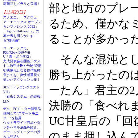
部と地方のプレ
新商品もズラリと登場！
【11月29日】
スクエニ、「スクウェ
るため、僅かな
ア・エニックス オープン
カンファレンス 2012」
「Agni's Philosophy」の
ることが多かっ
舞台裏を明らかにす
る“技術編”
コーエーテクモ、
PS3/Xbox 360/Wii
そんな混沌とし
U「真・北斗無双」
完成発表会を開催。ゲス
トに原哲夫氏やV6が登場
勝ち上がったのは
初映像化となる原作最終
章までを、爽快感重視で
描いたアクション大作！
ーたん」君主の2
3DS「ドラゴンクエスト
VII」
「石版システム」の続報
決勝の「食べれ
ほか
デル、PCモニター新製品
説明会で“スマートモニ
UC甘皇后の「
ター”を披露
ウルトラワイド液晶やタ
ッチパネル液晶を紹介、
のまま押し込んで
ゲーミングモニターの投
入は見送り