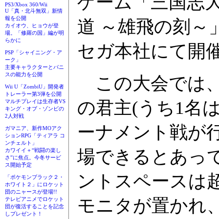
ゲーム「三国志
PS3/Xbox 360/Wii
U「真・北斗無双」新情
報を公開
道 ～雄飛の刻～
カイオウ、ヒョウが登
場。「修羅の国」編が明
らかに
セガ本社にて開
PSP「シャイニング・ア
ーク」
主要キャラクターとパニ
スの能力を公開
この大会では、
Wii U「ZombiU」開発者
トレーラー第3弾を公開
の君主(うち1名
マルチプレイは生存者VS
キング・オブ・ゾンビの
2人対戦
ーナメント戦が
ガマニア、新作MOアク
ションRPG「ティアラ コ
ンチェルト」
場できるとあっ
カワイイ＋“戦闘の楽し
さ”に焦点。今冬サービ
ス開始予定
ントスペースは
「ポケモンブラック２・
ホワイト２」にロケット
団のニャースが登場!!
モニタが置かれ
テレビアニメでロケット
団が復活することを記念
しプレゼント！