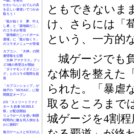
ー鍋」を発売
ともできないま
かわいらしいおでんの具
を正しい箸使いでつかみ
取ろう！
け、さらには「荀
「龍が如く５ 夢、叶え
し者」と「築地銀だこ」
のコラボが実現
という、一方的
「築地銀だこハイボール
酒場」に「龍が如く５」
のコラボメニューが登場
カプコン、「大神」の関
城ゲージでも負
連情報を公開
「大神 アマテラス」グッ
ズ3種の再受注が開始
「ダイヤモンドダイニン
な体制を整えた「
グ」とのコラボ期間を延
長
られた。「暴虐
「カプコンショップ」が
神戸の「MOSAIC」に期
間限定オープン
取るところまでは
iOS「ストリートファイ
ター X 鉄拳 MOBILE
祭」が配信開始
城ゲージを4割程
リュウか一八を使い制限
時間内に敵を何人倒せる
かに挑戦!!
なる覇道」が終わ
角川ゲームスとSCEJの人