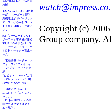
るNVIDIA Tegra 3搭載端
watch@impress.co.
末版
iOS/Android「ゆるロボ製
作所 ふぃーばー」配信
新機能追加でバージョン
アップ。ゆるかわロボッ
Copyright (c) 2006
ト登場のロボット生産ア
プリ
Group company. All
iOS「バーコードフット
ボーラー」事前登録開始
3兆通りの選手をバーコ
ードで生成。上位リーグ
を目指すサッカー育成ゲ
ーム
「電脳戦機バーチャロン
フォース」“フェイ・イ
ェン”プラモが12月に登
場
“ビビッド・ハート”と“シ
ンデレラ・ハート”。胸
の大きさも変更可能！
「初音ミク -Project
DIVA- f」×「みんなとい
っしょ」
「Project DIVA- f」の楽
曲やカスタマイズアイテ
ムを配信！