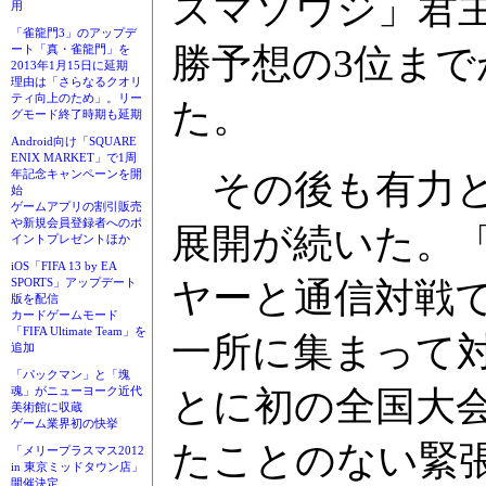
ズマソウジ」君
用
「雀龍門3」のアップデ
勝予想の3位まで
ート「真・雀龍門」を
2013年1月15日に延期
理由は「さらなるクオリ
ティ向上のため」。リー
た。
グモード終了時期も延期
Android向け「SQUARE
ENIX MARKET」で1周
その後も有力と
年記念キャンペーンを開
始
ゲームアプリの割引販売
や新規会員登録者へのポ
展開が続いた。
イントプレゼントほか
iOS「FIFA 13 by EA
ヤーと通信対戦
SPORTS」アップデート
版を配信
カードゲームモード
「FIFA Ultimate Team」を
一所に集まって
追加
「パックマン」と「塊
とに初の全国大
魂」がニューヨーク近代
美術館に収蔵
ゲーム業界初の快挙
たことのない緊
「メリープラスマス2012
in 東京ミッドタウン店」
開催決定