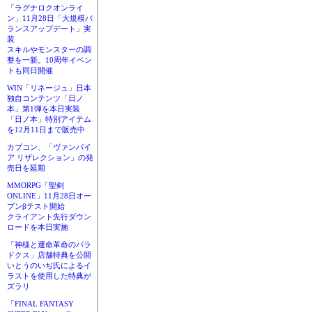
「ラグナロクオンライ
ン」11月28日「大規模バ
ランスアップデート」実
装
スキルやモンスターの調
整を一新。10周年イベン
トも同日開催
WIN「リネージュ」日本
独自コンテンツ「日ノ
本」第1弾を本日実装
「日ノ本」特別アイテム
を12月11日まで販売中
カプコン、「ヴァンパイ
ア リザレクション」の発
売日を延期
MMORPG「聖剣
ONLINE」11月28日オー
プンβテスト開始
クライアント先行ダウン
ロードを本日実施
「神様と運命革命のパラ
ドクス」店舗特典を公開
いとうのいぢ氏によるイ
ラストを使用した特典が
ズラリ
「FINAL FANTASY