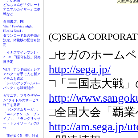
ー」が展開
大歓声をあ
どんちゃんが「グレート
アニマルカイザー」に参
戦など
角川書店、PS
Vita「Fate/stay night
[Realta Nua]」
(C)SEGA CORPORATI
ダウンロード版の発売が
決定。体験版の配信も決
定
□セガのホームペ
「イナズマイレブン1・
2・3!! 円堂守伝説」発売
日決定
http://sega.jp/
WIN「アラド戦記」レア
アバターが手に入る新ア
イテムを追加
□「三国志大戦」
「レベルアップヘルパー
パック」も販売開始
http://www.sangoku
ガマニア、ブラウザゲー
ム3タイトルのサービス
終了を発表
□全国大会「覇業
「キングダムサーガ」、
「Webファントム・ブレ
イブ」、「ラングリッサ
http://am.sega.jp/u
ー・トライソード」の3
つ
「龍が如く5 夢、叶え