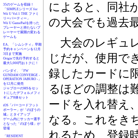
によると、同社
35のゲームを収録！
「SIMPLEシリーズ for
Wii U Vol.1 THE ファミ
の大会でも過去
リーパーティー」
Wii U GamePadを持った
プレーヤーと持たないプ
レーヤーで展開の変わる
ゲームも
大会のレギュレ
EA、「シムシティ」早期
予約キャンペーンを12月
じだが、使用でき
3日まで実施
Originで先行予約すると
最大5,000円おトクに！
録したカードに
バンダイ、「FW
GUNDAM CONVERGE -
OPERATION JABURO -」
を12月に発売
るほどの調整は
ジャブローのMSをセッ
トにしたデフォルメフィ
ギュア8体セット
ードを入れ替え
iOS「バーコードフット
ボーラー」が「のぼうの
城」とタイアップ
なる。これをき
ゲーム内にサッカー選手
となった「のぼう様」が
登場
れるため、登録
「RESIDENT