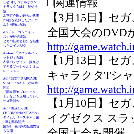
□関連情報
し者 オリジナルサウンド
トラック Vol.1」配信決
定
【3月15日】セ
氷室京介氏の過去の代表
作6曲を収録したアルバ
ムも同時に配信
全国大会のDVD
iOS「ドラゴンコイン
ズ」が配信開始
セガの技術と叡知を結集
http://game.watch.
したコインRPG
Android「アパレルパレ
【1月13日】セ
ットSP」配信
衣装のデザイン、販売が
できるソーシャルシミュ
キャラクタTシャ
レーション
AC「頭文字D ARCADE
STAGE 7 AA X」が稼働
http://game.watch.
開始
「関東最速プロジェク
ト」などを追加したシリ
【1月10日】セ
ーズ最新作
AC「BLAZBLUE
CHRONOPHANTASMA」
イグゼクス スラ
タイムリリースキャラ第
1弾を配信開始
第2弾、第3弾の配信内容
全国大会を開催
も公開