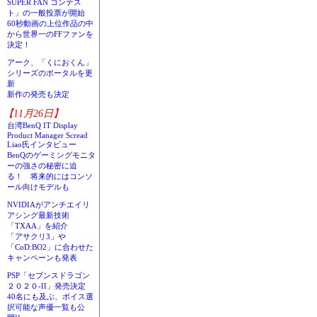
SUPER FAN コンテス
ト」の一般投票が開始
60秒動画の上位作品の中
から世界一のFFファンを
決定！
アーク、「くにおくん」
シリーズのポータルを更
新
新作の発売も決定
【11月26日】
台湾BenQ IT Display
Product Manager Scread
Liao氏インタビュー
BenQのゲーミングモニタ
ーの強さの秘密に迫
る！ 将来的にはコンソ
ール向けモデルも
NVIDIAがアンチエイリ
アシング最新技術
「TXAA」を紹介
「アサクリ3」や
「CoD:BO2」に合わせた
キャンペーンも発表
PSP「セブンスドラゴン
２０２０-II」発売決定
40名にも及ぶ、ボイス選
択可能な声優一覧も公