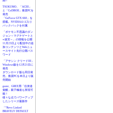
開!!
TSUKUMO、「ACIII」
と「CoDBOII」推奨PCを
発売
「GeForce GTX 660」を
搭載。NVIDIAロゴ入り
バックパックを付属
「ポケモン不思議のダン
ジョン～マグナゲートと
∞迷宮～」の情報を公開
11月23日より配信中の追
加コンテンツとWebニュ
ースサイト先行公開パス
ワード
「アサシン クリードIII」
Windows版を12月21日に
発売
ダウンロード版も同日発
売。推奨PCを本日より販
売開始
gumi、GREE用「任侠道
覚醒」親子極道も実現可
能！
様々な点でパワーアップ
したシリーズ最新作
「“Revo Linked
BRAVELY DEFAULT