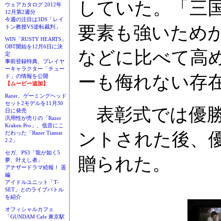
していた。「三
ウェアカタログ 2012年
12月第2週分
今週の注目は3DS「レイ
要素も強いため
トン教授VS逆転裁判」
WIN「RUSTY HEARTS」
OBT開始を12月6日に決
などに比べて高
定
事前登録特典、プレイヤ
ーキャラクター「チュー
ーも侮れない存
ド」の情報を公開
【ムービー追加】
Razer、ゲーミングヘッド
セット2モデルを11月30
表彰式では優勝
日に発売
汎用性が売りの「Razer
Kraken Pro」、低音にこ
ントされた後、
だわった「Razer Tiamat
2.2」
セガ、PS3「龍が如く5
贈られた。
夢、叶えし者」
アナザードラマ続報！ 遥
編
アイドルユニット「T-
SET」とのライブバトル
を紹介
オフィシャルカフェ
「GUNDAM Cafe 東京駅