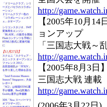
「ドリームクラブ」シリ
http://game.watch.
ーズとパセラのコラボレ
ーション
ドリームクラブ一色の
「コラボレーションカフ
【2005年10月
ェ」がオープン
シリコンスタジオ、SWF
ョンアップ
変換再生エンジン
「BLADE」の販売を開始
Flashコンテンツを手軽に
HTML5形式に変換可能
「三国志大戦～
に
【11月27日】
http://game.watch.
スクエニ「スクウェア・
エニックス オープンカン
ファレンス 2012」
【2005年8月3
吉田直樹氏が「FFXIV」
を作り直した理由を語る
三国志大戦 連載
「Intel Extreme Masters
Season7 Singapore」大会
レポート
「SC2」は韓国STING選
http://game.watch.
手が優勝、BenQ所属の
Grubby選手は準優勝
3DS「New スーパーマリ
(2006年3月22日)
オブラザーズ2」