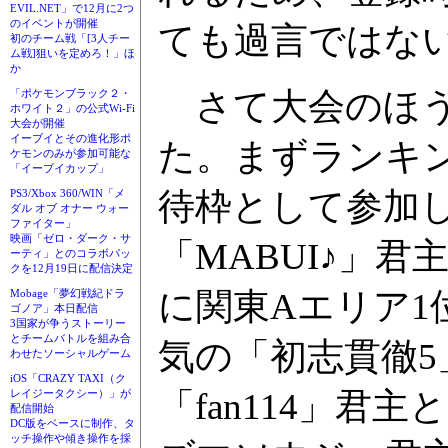
EVIL.NET」で12月に2つ
のイベントが開催
ても過言ではな
初のチーム戦「[3人チー
ム戦]狙いを定めろ！」ほ
か
さて大会のほう
「ポケモンブラック２・
ホワイト２」の公式Wi-Fi
大会が開催
イーブイとその進化形ポ
た。まずランキ
ケモンのみが参加可能な
「イーブイカップ」
待枠として参加
PS3/Xbox 360/WIN「メ
ダル オブ オナー ウォー
ファイター」
映画「ゼロ・ダーク・サ
「MABUI♪」
ーティ」とのコラボパッ
クを12月19日に配信決定
に関東Aエリア1
Mobage「夢幻戦紀ドラ
ゴノア」本日配信
3国家が争うストーリー
とチームバトルを組み合
気の「初志貫徹
わせたソーシャルゲーム
iOS「CRAZY TAXI（ク
「fan114」
レイジータクシー）」が
配信開始
DC版をベースに制作、タ
ッチ操作や傾き操作を採