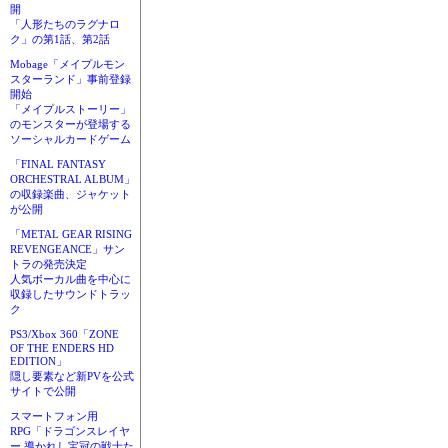
開
「人形たちのラグナロ
ク」の第1話、第2話
Mobage「メイプルモン
スターランド」事前登録
開始
「メイプルストーリー」
のモンスターが登場する
ソーシャルカードゲーム
「FINAL FANTASY
ORCHESTRAL ALBUM」
の収録楽曲、ジャケット
が公開
「METAL GEAR RISING
REVENGEANCE」サン
トラの発売決定
人気ボーカル曲を中心に
収録したサウンドトラッ
ク
PS3/Xbox 360「ZONE
OF THE ENDERS HD
EDITION」
隠し要素など新PVを公式
サイトで公開
スマートフォン用
RPG「ドラゴンスレイヤ
ー 導かれし宝冠の戦士た