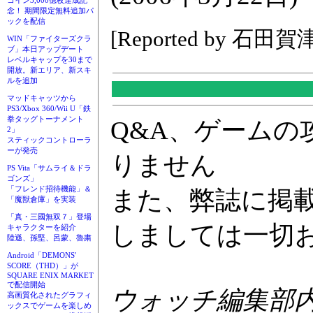
コイン3,000億枚達成記
念！ 期間限定無料追加パ
ックを配信
[Reported by 石田賀
WIN「ファイターズクラ
ブ」本日アップデート
レベルキャップを30まで
開放。新エリア、新スキ
ルを追加
マッドキャッツから
PS3/Xbox 360/Wii U「鉄
拳タッグトーナメント
Q&A、ゲーム
2」
スティックコントローラ
ーが発売
りません
PS Vita「サムライ＆ドラ
ゴンズ」
「フレンド招待機能」＆
また、弊誌に掲
「魔獣倉庫」を実装
「真・三國無双７」登場
しましては一切
キャラクターを紹介
陸遜、孫堅、呂蒙、魯粛
Android「DEMONS'
SCORE（THD）」が
SQUARE ENIX MARKET
で配信開始
ウォッチ編集部内GA
高画質化されたグラフィ
ックスでゲームを楽しめ