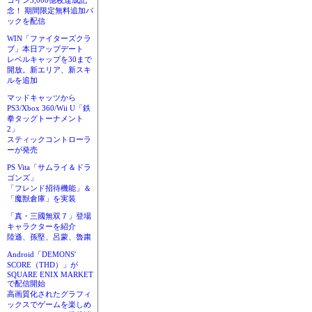
コイン3,000億枚達成記
念！ 期間限定無料追加パ
ックを配信
WIN「ファイターズクラ
ブ」本日アップデート
レベルキャップを30まで
開放。新エリア、新スキ
ルを追加
マッドキャッツから
PS3/Xbox 360/Wii U「鉄
拳タッグトーナメント
2」
スティックコントローラ
ーが発売
PS Vita「サムライ＆ドラ
ゴンズ」
「フレンド招待機能」＆
「魔獣倉庫」を実装
「真・三國無双７」登場
キャラクターを紹介
陸遜、孫堅、呂蒙、魯粛
Android「DEMONS'
SCORE（THD）」が
SQUARE ENIX MARKET
で配信開始
高画質化されたグラフィ
ックスでゲームを楽しめ