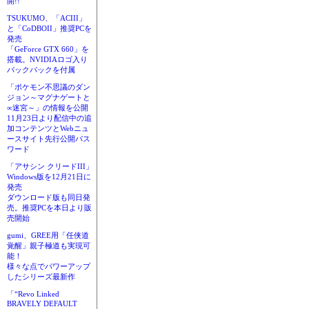
開!!
TSUKUMO、「ACIII」
と「CoDBOII」推奨PCを
発売
「GeForce GTX 660」を
搭載。NVIDIAロゴ入り
バックパックを付属
「ポケモン不思議のダン
ジョン～マグナゲートと
∞迷宮～」の情報を公開
11月23日より配信中の追
加コンテンツとWebニュ
ースサイト先行公開パス
ワード
「アサシン クリードIII」
Windows版を12月21日に
発売
ダウンロード版も同日発
売。推奨PCを本日より販
売開始
gumi、GREE用「任侠道
覚醒」親子極道も実現可
能！
様々な点でパワーアップ
したシリーズ最新作
「“Revo Linked
BRAVELY DEFAULT