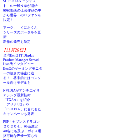
SUPER FAN コンテス
ト」の一般投票が開始
60秒動画の上位作品の中
から世界一のFFファンを
決定！
アーク、「くにおくん」
シリーズのポータルを更
新
新作の発売も決定
【11月26日】
台湾BenQ IT Display
Product Manager Scread
Liao氏インタビュー
BenQのゲーミングモニタ
ーの強さの秘密に迫
る！ 将来的にはコンソ
ール向けモデルも
NVIDIAがアンチエイリ
アシング最新技術
「TXAA」を紹介
「アサクリ3」や
「CoD:BO2」に合わせた
キャンペーンも発表
PSP「セブンスドラゴン
２０２０-II」発売決定
40名にも及ぶ、ボイス選
択可能な声優一覧も公