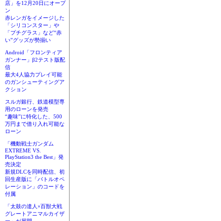
店」を12月20日にオープ
ン
赤レンガをイメージした
「シリコンスター」や
「プチグラス」など“赤
い”グッズが勢揃い
Android「フロンティア
ガンナー」β2テスト版配
信
最大4人協力プレイ可能
のガンシューティングア
クション
スルガ銀行、鉄道模型専
用のローンを発売
“趣味”に特化した、500
万円まで借り入れ可能な
ローン
「機動戦士ガンダム
EXTREME VS.
PlayStation3 the Best」発
売決定
新規DLCを同時配信、初
回生産版に「バトルオペ
レーション」のコードを
付属
「太鼓の達人×百獣大戦
グレートアニマルカイザ