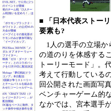
EVIL.NET」で12月に2つ
のイベントが開催
初のチーム戦「[3人チー
ム戦]狙いを定めろ！」ほ
か
■ 「日本代表ストー
「ポケモンブラック２・
ホワイト２」の公式Wi-Fi
要素も?
大会が開催
イーブイとその進化形ポ
ケモンのみが参加可能な
「イーブイカップ」
1人の選手の立場か
PS3/Xbox 360/WIN「メ
ダル オブ オナー ウォー
の道のりを体感する
ファイター」
映画「ゼロ・ダーク・サ
トーリーモード」。
ーティ」とのコラボパッ
クを12月19日に配信決定
考えて行動している
Mobage「夢幻戦紀ドラ
ゴノア」本日配信
3国家が争うストーリー
回公開された画面写
とチームバトルを組み合
わせたソーシャルゲーム
ベンチャーゲーム的
iOS「CRAZY TAXI（ク
レイジータクシー）」が
配信開始
なかでは、宮本選手
DC版をベースに制作、タ
ッチ操作や傾き操作を採