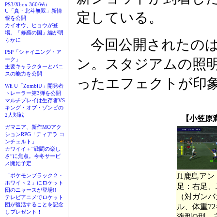
PS3/Xbox 360/Wii
U「真・北斗無双」新情
定している。
報を公開
カイオウ、ヒョウが登
場。「修羅の国」編が明
今回公開されたのは
らかに
PSP「シャイニング・ア
ン。スタジアムの照
ーク」
主要キャラクターとパニ
スの能力を公開
ったエフェクトが印
Wii U「ZombiU」開発者
トレーラー第3弾を公開
マルチプレイは生存者VS
キング・オブ・ゾンビの
2人対戦
【小笠原
ガマニア、新作MOアク
ションRPG「ティアラ コ
ンチェルト」
カワイイ＋“戦闘の楽し
さ”に焦点。今冬サービ
ス開始予定
J1鹿島ア
「ポケモンブラック２・
ホワイト２」にロケット
足：右足、J
団のニャースが登場!!
（対ガンバ
テレビアニメでロケット
団が復活することを記念
ル、体重7
しプレゼント！
液型O型、