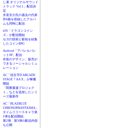
し者 オリジナルサウンド
トラック Vol.1」配信決
定
氷室京介氏の過去の代表
作6曲を収録したアルバ
ムも同時に配信
iOS「ドラゴンコイン
ズ」が配信開始
セガの技術と叡知を結集
したコインRPG
Android「アパレルパレ
ットSP」配信
衣装のデザイン、販売が
できるソーシャルシミュ
レーション
AC「頭文字D ARCADE
STAGE 7 AA X」が稼働
開始
「関東最速プロジェク
ト」などを追加したシリ
ーズ最新作
AC「BLAZBLUE
CHRONOPHANTASMA」
タイムリリースキャラ第
1弾を配信開始
第2弾、第3弾の配信内容
も公開