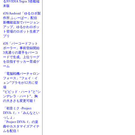
るNVIDIA Tegra 3搭載端
末版
iOS/Android「ゆるロボ製
作所 ふぃーばー」配信
新機能追加でバージョン
アップ。ゆるかわロボッ
ト登場のロボット生産ア
プリ
iOS「バーコードフット
ボーラー」事前登録開始
3兆通りの選手をバーコ
ードで生成。上位リーグ
を目指すサッカー育成ゲ
ーム
「電脳戦機バーチャロン
フォース」“フェイ・イ
ェン”プラモが12月に登
場
“ビビッド・ハート”と“シ
ンデレラ・ハート”。胸
の大きさも変更可能！
「初音ミク -Project
DIVA- f」×「みんなとい
っしょ」
「Project DIVA- f」の楽
曲やカスタマイズアイテ
ムを配信！