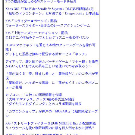
2つの物語が楽しめるWストーリーモードを紹介
Xbox 360「The Elder Scrolls V: Skyrim」DLC第3弾配信決定
「最初のドラゴンボーン」と対決する「Dragonborn」日本語版
iOS「スライダー★ガールズ」配信
ウォータースライダー×美少女のレースアクションゲーム
iOS「上海ディズニー エディション」配信
全12アニメ作品をテーマとしたディズニー版名作パズル
PCやスマホでネットを通じて本物のクレーンゲームを操作可
能！
ゲットした景品は無料で配送する新サービス「ネッチ」
アイアップ、箸と鍋で遊ぶパーティゲーム「マナー鍋」を発売
かわいらしいおでんの具を正しい箸使いでつかみ取ろう！
「龍が如く５ 夢、叶えし者」と「築地銀だこ」のコラボが実
現
「築地銀だこハイボール酒場」に「龍が如く５」のコラボメニ
ューが登場
カプコン、「大神」の関連情報を公開
「大神 アマテラス」グッズ3種の再受注が開始
「ダイヤモンドダイニング」とのコラボ期間を延長
「カプコンショップ」が神戸の「MOSAIC」に期間限定オープ
ン
iOS「ストリートファイター X 鉄拳 MOBILE 祭」が配信開始
リュウか一八を使い制限時間内に敵を何人倒せるかに挑戦!!