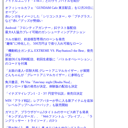
アイドルユニット「T-SET」とのライブバトルを紹介
オフィシャルカフェ「GUNDAM Cafe 東京駅店」を12月20日に
オープン
赤レンガをイメージした「シリコンスター」や「プチグラス」
など“赤い”グッズが勢揃い
Android「フロンティアガンナー」β2テスト版配信
最大4人協力プレイ可能のガンシューティングアクション
スルガ銀行、鉄道模型専用のローンを発売
“趣味”に特化した、500万円まで借り入れ可能なローン
「機動戦士ガンダム EXTREME VS. PlayStation3 the Best」発売
決定
新規DLCを同時配信、初回生産版に「バトルオペレーション」
のコードを付属
「太鼓の達人×百獣大戦 グレートアニマルカイザー」が展開
どんちゃんが「グレートアニマルカイザー」に参戦など
角川書店、PS Vita「Fate/stay night [Realta Nua]」
ダウンロード版の発売が決定。体験版の配信も決定
「イナズマイレブン1・2・3!! 円堂守伝説」発売日決定
WIN「アラド戦記」レアアバターが手に入る新アイテムを追加
「レベルアップヘルパーパック」も販売開始
ガマニア、ブラウザゲーム3タイトルのサービス終了を発表
「キングダムサーガ」、「Webファントム・ブレイブ」、「ラ
ングリッサー・トライソード」の3つ
「龍が如く5 夢、叶えし者 オリジナルサウンドトラック