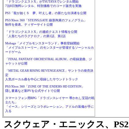
「ドラゴンクエストX」がTSUTAYAでレンタル開始
7泊8日無料レンタル、特別価格でのコード販売を実施
PS3「龍が如く５ 夢、叶えし者」の新たな出演者を公開
PS3/Xbox 360「STEINS;GATE 線形拘束のフェノグラム」
制作を発表。ティザーサイト公開
「ドラゴンクエストX」の連続クエスト情報を公開
「人形たちのラグナロク」の第1話、第2話
Mobage「メイプルモンスターランド」事前登録開始
「メイプルストーリー」のモンスターが登場するソーシャルカ
ードゲーム
「FINAL FANTASY ORCHESTRAL ALBUM」の収録楽曲、ジ
ャケットが公開
「METAL GEAR RISING REVENGEANCE」サントラの発売決
定
人気ボーカル曲を中心に収録したサウンドトラック
PS3/Xbox 360「ZONE OF THE ENDERS HD EDITION」
隠し要素など新PVを公式サイトで公開
スマートフォン用RPG「ドラゴンスレイヤー 導かれし宝冠の戦
士たち」
「イース」シリーズとコラボレーション。アドルの装備が手に
入る
スクウェア・エニックス、PS2