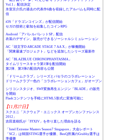
Vol.1」配信決定
氷室京介氏の過去の代表作6曲を収録したアルバムも同時に配
信
iOS「ドラゴンコインズ」が配信開始
セガの技術と叡知を結集したコインRPG
Android「アパレルパレットSP」配信
衣装のデザイン、販売ができるソーシャルシミュレーション
AC「頭文字D ARCADE STAGE 7 AA X」が稼働開始
「関東最速プロジェクト」などを追加したシリーズ最新作
AC「BLAZBLUE CHRONOPHANTASMA」
タイムリリースキャラ第1弾を配信開始
第2弾、第3弾の配信内容も公開
「ドリームクラブ」シリーズとパセラのコラボレーション
ドリームクラブ一色の「コラボレーションカフェ」がオープン
シリコンスタジオ、SWF変換再生エンジン「BLADE」の販売
を開始
Flashコンテンツを手軽にHTML5形式に変換可能に
【11月27日】
スクエニ「スクウェア・エニックス オープンカンファレンス
2012」
吉田直樹氏が「FFXIV」を作り直した理由を語る
「Intel Extreme Masters Season7 Singapore」大会レポート
「SC2」は韓国STING選手が優勝、BenQ所属のGrubby選手は
準優勝