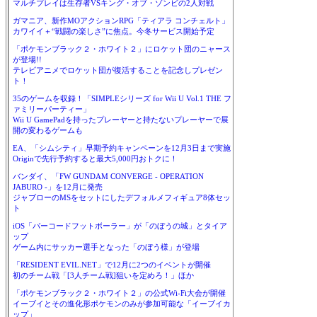
マルチプレイは生存者VSキング・オブ・ゾンビの2人対戦
ガマニア、新作MOアクションRPG「ティアラ コンチェルト」
カワイイ＋“戦闘の楽しさ”に焦点。今冬サービス開始予定
「ポケモンブラック２・ホワイト２」にロケット団のニャース
が登場!!
テレビアニメでロケット団が復活することを記念しプレゼン
ト！
35のゲームを収録！「SIMPLEシリーズ for Wii U Vol.1 THE フ
ァミリーパーティー」
Wii U GamePadを持ったプレーヤーと持たないプレーヤーで展
開の変わるゲームも
EA、「シムシティ」早期予約キャンペーンを12月3日まで実施
Originで先行予約すると最大5,000円おトクに！
バンダイ、「FW GUNDAM CONVERGE - OPERATION
JABURO -」を12月に発売
ジャブローのMSをセットにしたデフォルメフィギュア8体セッ
ト
iOS「バーコードフットボーラー」が「のぼうの城」とタイア
ップ
ゲーム内にサッカー選手となった「のぼう様」が登場
「RESIDENT EVIL.NET」で12月に2つのイベントが開催
初のチーム戦「[3人チーム戦]狙いを定めろ！」ほか
「ポケモンブラック２・ホワイト２」の公式Wi-Fi大会が開催
イーブイとその進化形ポケモンのみが参加可能な「イーブイカ
ップ」