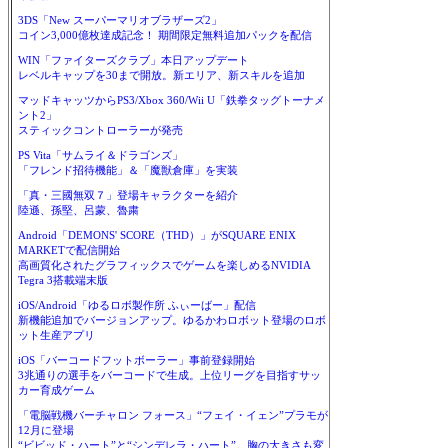
3DS「New スーパーマリオブラザーズ2」
コイン3,000億枚達成記念！ 期間限定無料追加パックを配信
WIN「ファイターズクラブ」本日アップデート
レベルキャップを30まで開放。新エリア、新スキルを追加
マッドキャッツからPS3/Xbox 360/Wii U「鉄拳タッグトーナメ
ント2」
スティックコントローラーが発売
PS Vita「サムライ＆ドラゴンズ」
「フレンド招待機能」＆「魔獣倉庫」を実装
「真・三國無双７」登場キャラクターを紹介
陸遜、孫堅、呂蒙、魯粛
Android「DEMONS' SCORE（THD）」がSQUARE ENIX
MARKETで配信開始
高画質化されたグラフィックスでゲームを楽しめるNVIDIA
Tegra 3搭載端末版
iOS/Android「ゆるロボ製作所 ふぃーばー」配信
新機能追加でバージョンアップ。ゆるかわロボット登場のロボ
ット生産アプリ
iOS「バーコードフットボーラー」事前登録開始
3兆通りの選手をバーコードで生成。上位リーグを目指すサッ
カー育成ゲーム
「電脳戦機バーチャロン フォース」“フェイ・イェン”プラモが
12月に登場
“ビビッド・ハート”と“シンデレラ・ハート”。胸の大きさも変