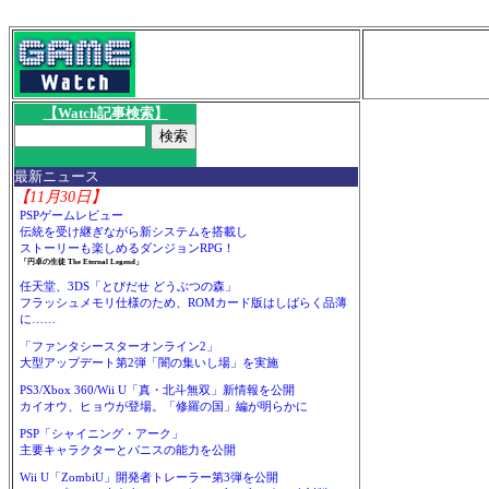
【Watch記事検索】
最新ニュース
【11月30日】
PSPゲームレビュー
伝統を受け継ぎながら新システムを搭載し
ストーリーも楽しめるダンジョンRPG！
「円卓の生徒 The Eternal Legend」
任天堂、3DS「とびだせ どうぶつの森」
フラッシュメモリ仕様のため、ROMカード版はしばらく品薄
に……
「ファンタシースターオンライン2」
大型アップデート第2弾「闇の集いし場」を実施
PS3/Xbox 360/Wii U「真・北斗無双」新情報を公開
カイオウ、ヒョウが登場。「修羅の国」編が明らかに
PSP「シャイニング・アーク」
主要キャラクターとパニスの能力を公開
Wii U「ZombiU」開発者トレーラー第3弾を公開