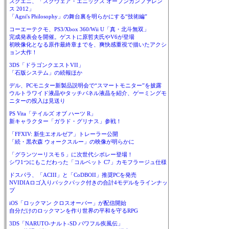
スクエニ、「スクウェア・エニックス オープンカンファレン
ス 2012」
「Agni's Philosophy」の舞台裏を明らかにする“技術編”
コーエーテクモ、PS3/Xbox 360/Wii U「真・北斗無双」
完成発表会を開催。ゲストに原哲夫氏やV6が登場
初映像化となる原作最終章までを、爽快感重視で描いたアクシ
ョン大作！
3DS「ドラゴンクエストVII」
「石版システム」の続報ほか
デル、PCモニター新製品説明会で“スマートモニター”を披露
ウルトラワイド液晶やタッチパネル液晶を紹介、ゲーミングモ
ニターの投入は見送り
PS Vita「テイルズ オブ ハーツ R」
新キャラクター「ガラド・グリナス」参戦！
「FFXIV: 新生エオルゼア」トレーラー公開
「続・黒衣森 ウォークスルー」の映像が明らかに
「グランツーリスモ５」に次世代シボレー登場！
シワ1つにもこだわった「コルベット C7」カモフラージュ仕様
ドスパラ、「ACIII」と「CoDBOII」推奨PCを発売
NVIDIAロゴ入りバックパック付きの合計4モデルをラインナッ
プ
iOS「ロックマン クロスオーバー」が配信開始
自分だけのロックマンを作り世界の平和を守るRPG
3DS「NARUTO-ナルト-SD パワフル疾風伝」