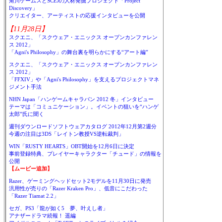
角川ゲームスとSCEJの人材発掘プロジェクト「Project
Discovery」
クリエイター、アーティストの応援インタビューを公開
【11月28日】
スクエニ、「スクウェア・エニックス オープンカンファレン
ス 2012」
「Agni's Philosophy」の舞台裏を明らかにする“アート編”
スクエニ、「スクウェア・エニックス オープンカンファレン
ス 2012」
「FFXIV」や「Agni's Philosophy」を支えるプロジェクトマネ
ジメント手法
NHN Japan「ハンゲームキャラバン 2012 冬」インタビュー
テーマは「コミュニケーション」。イベントの狙いを“ハンゲ
太郎”氏に聞く
週刊ダウンロードソフトウェアカタログ 2012年12月第2週分
今週の注目は3DS「レイトン教授VS逆転裁判」
WIN「RUSTY HEARTS」OBT開始を12月6日に決定
事前登録特典、プレイヤーキャラクター「チュード」の情報を
公開
【ムービー追加】
Razer、ゲーミングヘッドセット2モデルを11月30日に発売
汎用性が売りの「Razer Kraken Pro」、低音にこだわった
「Razer Tiamat 2.2」
セガ、PS3「龍が如く5 夢、叶えし者」
アナザードラマ続報！ 遥編