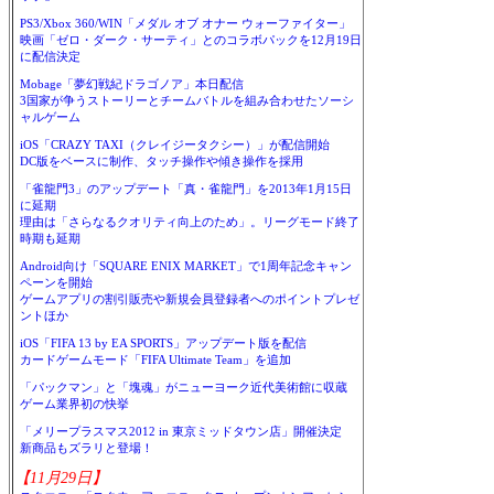
PS3/Xbox 360/WIN「メダル オブ オナー ウォーファイター」
映画「ゼロ・ダーク・サーティ」とのコラボパックを12月19日
に配信決定
Mobage「夢幻戦紀ドラゴノア」本日配信
3国家が争うストーリーとチームバトルを組み合わせたソーシ
ャルゲーム
iOS「CRAZY TAXI（クレイジータクシー）」が配信開始
DC版をベースに制作、タッチ操作や傾き操作を採用
「雀龍門3」のアップデート「真・雀龍門」を2013年1月15日
に延期
理由は「さらなるクオリティ向上のため」。リーグモード終了
時期も延期
Android向け「SQUARE ENIX MARKET」で1周年記念キャン
ペーンを開始
ゲームアプリの割引販売や新規会員登録者へのポイントプレゼ
ントほか
iOS「FIFA 13 by EA SPORTS」アップデート版を配信
カードゲームモード「FIFA Ultimate Team」を追加
「パックマン」と「塊魂」がニューヨーク近代美術館に収蔵
ゲーム業界初の快挙
「メリープラスマス2012 in 東京ミッドタウン店」開催決定
新商品もズラリと登場！
【11月29日】