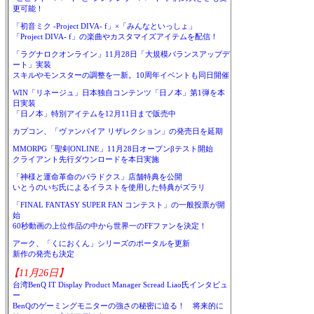
更可能！
「初音ミク -Project DIVA- f」×「みんなといっしょ」
「Project DIVA- f」の楽曲やカスタマイズアイテムを配信！
「ラグナロクオンライン」11月28日「大規模バランスアップデ
ート」実装
スキルやモンスターの調整を一新。10周年イベントも同日開催
WIN「リネージュ」日本独自コンテンツ「日ノ本」第1弾を本
日実装
「日ノ本」特別アイテムを12月11日まで販売中
カプコン、「ヴァンパイア リザレクション」の発売日を延期
MMORPG「聖剣ONLINE」11月28日オープンβテスト開始
クライアント先行ダウンロードを本日実施
「神様と運命革命のパラドクス」店舗特典を公開
いとうのいぢ氏によるイラストを使用した特典がズラリ
「FINAL FANTASY SUPER FAN コンテスト」の一般投票が開
始
60秒動画の上位作品の中から世界一のFFファンを決定！
アーク、「くにおくん」シリーズのポータルを更新
新作の発売も決定
【11月26日】
台湾BenQ IT Display Product Manager Scread Liao氏インタビュ
ー
BenQのゲーミングモニターの強さの秘密に迫る！ 将来的に