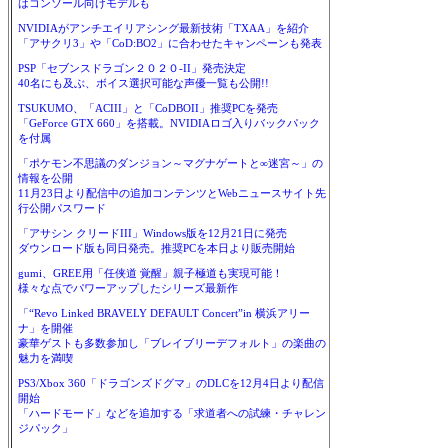
はコンソール向けモデルも
NVIDIAがアンチエイリアシング最新技術「TXAA」を紹介
「アサクリ3」や「CoD:BO2」に合わせたキャンペーンも発表
PSP「セブンスドラゴン２０２０-II」発売決定
40名にも及ぶ、ボイス選択可能な声優一覧も公開!!
TSUKUMO、「ACIII」と「CoDBOII」推奨PCを発売
「GeForce GTX 660」を搭載。NVIDIAロゴ入りバックパック
を付属
「ポケモン不思議のダンジョン～マグナゲートと∞迷宮～」の
情報を公開
11月23日より配信中の追加コンテンツとWebニュースサイト先
行公開パスワード
「アサシン クリードIII」Windows版を12月21日に発売
ダウンロード版も同日発売。推奨PCを本日より販売開始
gumi、GREE用「任侠道 覚醒」親子極道も実現可能！
様々な点でパワーアップしたシリーズ最新作
「“Revo Linked BRAVELY DEFAULT Concert”in 横浜アリー
ナ」を開催
豪華ゲストも多数参加し「ブレイブリーデフォルト」の楽曲の
魅力を満喫
PS3/Xbox 360「ドラゴンズドグマ」のDLCを12月4日より配信
開始
「ハードモード」などを追加する「求道者への試練・チャレン
ジパック」