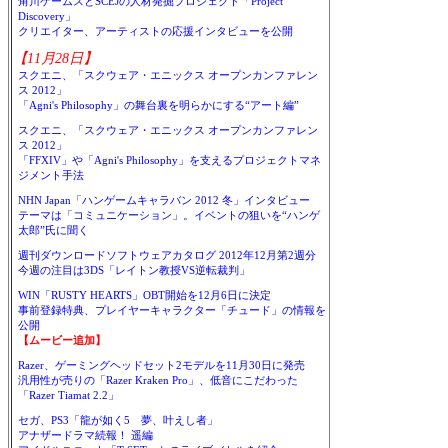
角川ゲームスとSCEJの人材発掘プロジェクト「Project
Discovery」
クリエイター、アーティストの応援インタビューを公開
【11月28日】
スクエニ、「スクウェア・エニックス オープンカンファレン
ス 2012」
「Agni's Philosophy」の舞台裏を明らかにする“アート編”
スクエニ、「スクウェア・エニックス オープンカンファレン
ス 2012」
「FFXIV」や「Agni's Philosophy」を支えるプロジェクトマネ
ジメント手法
NHN Japan「ハンゲームキャラバン 2012 冬」インタビュー
テーマは「コミュニケーション」。イベントの狙いを“ハンゲ
太郎”氏に聞く
週刊ダウンロードソフトウェアカタログ 2012年12月第2週分
今週の注目は3DS「レイトン教授VS逆転裁判」
WIN「RUSTY HEARTS」OBT開始を12月6日に決定
事前登録特典、プレイヤーキャラクター「チュード」の情報を
公開
【ムービー追加】
Razer、ゲーミングヘッドセット2モデルを11月30日に発売
汎用性が売りの「Razer Kraken Pro」、低音にこだわった
「Razer Tiamat 2.2」
セガ、PS3「龍が如く5 夢、叶えし者」
アナザードラマ続報！ 遥編