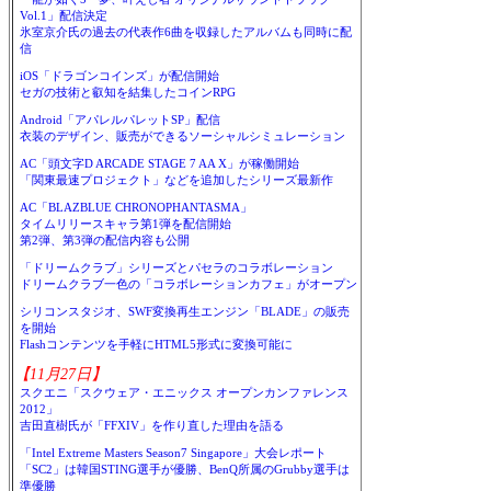
Vol.1」配信決定
氷室京介氏の過去の代表作6曲を収録したアルバムも同時に配
信
iOS「ドラゴンコインズ」が配信開始
セガの技術と叡知を結集したコインRPG
Android「アパレルパレットSP」配信
衣装のデザイン、販売ができるソーシャルシミュレーション
AC「頭文字D ARCADE STAGE 7 AA X」が稼働開始
「関東最速プロジェクト」などを追加したシリーズ最新作
AC「BLAZBLUE CHRONOPHANTASMA」
タイムリリースキャラ第1弾を配信開始
第2弾、第3弾の配信内容も公開
「ドリームクラブ」シリーズとパセラのコラボレーション
ドリームクラブ一色の「コラボレーションカフェ」がオープン
シリコンスタジオ、SWF変換再生エンジン「BLADE」の販売
を開始
Flashコンテンツを手軽にHTML5形式に変換可能に
【11月27日】
スクエニ「スクウェア・エニックス オープンカンファレンス
2012」
吉田直樹氏が「FFXIV」を作り直した理由を語る
「Intel Extreme Masters Season7 Singapore」大会レポート
「SC2」は韓国STING選手が優勝、BenQ所属のGrubby選手は
準優勝