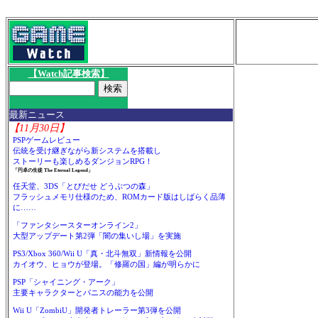
【Watch記事検索】
最新ニュース
【11月30日】
PSPゲームレビュー
伝統を受け継ぎながら新システムを搭載し
ストーリーも楽しめるダンジョンRPG！
「円卓の生徒 The Eternal Legend」
任天堂、3DS「とびだせ どうぶつの森」
フラッシュメモリ仕様のため、ROMカード版はしばらく品薄
に……
「ファンタシースターオンライン2」
大型アップデート第2弾「闇の集いし場」を実施
PS3/Xbox 360/Wii U「真・北斗無双」新情報を公開
カイオウ、ヒョウが登場。「修羅の国」編が明らかに
PSP「シャイニング・アーク」
主要キャラクターとパニスの能力を公開
Wii U「ZombiU」開発者トレーラー第3弾を公開