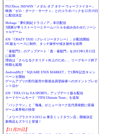
PS3/Xbox 360/WIN「メダル オブ オナー ウォーファイター」
映画「ゼロ・ダーク・サーティ」とのコラボパックを12月19日
に配信決定
Mobage「夢幻戦紀ドラゴノア」本日配信
3国家が争うストーリーとチームバトルを組み合わせたソーシ
ャルゲーム
iOS「CRAZY TAXI（クレイジータクシー）」が配信開始
DC版をベースに制作、タッチ操作や傾き操作を採用
「雀龍門3」のアップデート「真・雀龍門」を2013年1月15日
に延期
理由は「さらなるクオリティ向上のため」。リーグモード終了
時期も延期
Android向け「SQUARE ENIX MARKET」で1周年記念キャン
ペーンを開始
ゲームアプリの割引販売や新規会員登録者へのポイントプレゼ
ントほか
iOS「FIFA 13 by EA SPORTS」アップデート版を配信
カードゲームモード「FIFA Ultimate Team」を追加
「パックマン」と「塊魂」がニューヨーク近代美術館に収蔵
ゲーム業界初の快挙
「メリープラスマス2012 in 東京ミッドタウン店」開催決定
新商品もズラリと登場！
【11月29日】