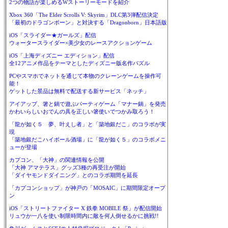
2つの物語が楽しめるWストーリーモードを紹介
Xbox 360「The Elder Scrolls V: Skyrim」DLC第3弾配信決定
「最初のドラゴンボーン」と対決する「Dragonborn」日本語版
iOS「スライダー★ガールズ」配信
ウォータースライダー×美少女のレースアクションゲーム
iOS「上海ディズニー エディション」配信
全12アニメ作品をテーマとしたディズニー版名作パズル
PCやスマホでネットを通じて本物のクレーンゲームを操作可
能！
ゲットした景品は無料で配送する新サービス「ネッチ」
アイアップ、箸と鍋で遊ぶパーティゲーム「マナー鍋」を発売
かわいらしいおでんの具を正しい箸使いでつかみ取ろう！
「龍が如く５ 夢、叶えし者」と「築地銀だこ」のコラボが実
現
「築地銀だこハイボール酒場」に「龍が如く５」のコラボメニ
ューが登場
カプコン、「大神」の関連情報を公開
「大神 アマテラス」グッズ3種の再受注が開始
「ダイヤモンドダイニング」とのコラボ期間を延長
「カプコンショップ」が神戸の「MOSAIC」に期間限定オープ
ン
iOS「ストリートファイター X 鉄拳 MOBILE 祭」が配信開始
リュウか一八を使い制限時間内に敵を何人倒せるかに挑戦!!