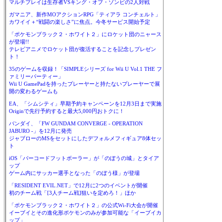
マルチプレイは生存者VSキング・オブ・ゾンビの2人対戦
ガマニア、新作MOアクションRPG「ティアラ コンチェルト」
カワイイ＋“戦闘の楽しさ”に焦点。今冬サービス開始予定
「ポケモンブラック２・ホワイト２」にロケット団のニャース
が登場!!
テレビアニメでロケット団が復活することを記念しプレゼン
ト！
35のゲームを収録！「SIMPLEシリーズ for Wii U Vol.1 THE フ
ァミリーパーティー」
Wii U GamePadを持ったプレーヤーと持たないプレーヤーで展
開の変わるゲームも
EA、「シムシティ」早期予約キャンペーンを12月3日まで実施
Originで先行予約すると最大5,000円おトクに！
バンダイ、「FW GUNDAM CONVERGE - OPERATION
JABURO -」を12月に発売
ジャブローのMSをセットにしたデフォルメフィギュア8体セッ
ト
iOS「バーコードフットボーラー」が「のぼうの城」とタイア
ップ
ゲーム内にサッカー選手となった「のぼう様」が登場
「RESIDENT EVIL.NET」で12月に2つのイベントが開催
初のチーム戦「[3人チーム戦]狙いを定めろ！」ほか
「ポケモンブラック２・ホワイト２」の公式Wi-Fi大会が開催
イーブイとその進化形ポケモンのみが参加可能な「イーブイカ
ップ」