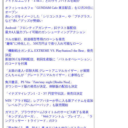
アイドルユニット「T-SET」とのライブバトルを紹介
オフィシャルカフェ「GUNDAM Cafe 東京駅店」を12月20日に
オープン
赤レンガをイメージした「シリコンスター」や「プチグラス」
など“赤い”グッズが勢揃い
Android「フロンティアガンナー」β2テスト版配信
最大4人協力プレイ可能のガンシューティングアクション
スルガ銀行、鉄道模型専用のローンを発売
“趣味”に特化した、500万円まで借り入れ可能なローン
「機動戦士ガンダム EXTREME VS. PlayStation3 the Best」発売
決定
新規DLCを同時配信、初回生産版に「バトルオペレーション」
のコードを付属
「太鼓の達人×百獣大戦 グレートアニマルカイザー」が展開
どんちゃんが「グレートアニマルカイザー」に参戦など
角川書店、PS Vita「Fate/stay night [Realta Nua]」
ダウンロード版の発売が決定。体験版の配信も決定
「イナズマイレブン1・2・3!! 円堂守伝説」発売日決定
WIN「アラド戦記」レアアバターが手に入る新アイテムを追加
「レベルアップヘルパーパック」も販売開始
ガマニア、ブラウザゲーム3タイトルのサービス終了を発表
「キングダムサーガ」、「Webファントム・ブレイブ」、「ラ
ングリッサー・トライソード」の3つ
「龍が如く5 夢、叶えし者 オリジナルサウンドトラック