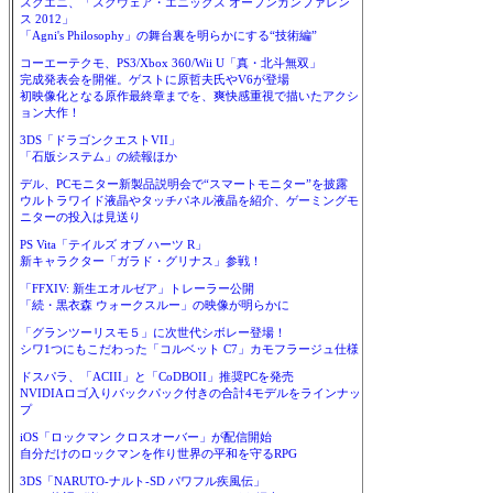
スクエニ、「スクウェア・エニックス オープンカンファレン
ス 2012」
「Agni's Philosophy」の舞台裏を明らかにする“技術編”
コーエーテクモ、PS3/Xbox 360/Wii U「真・北斗無双」
完成発表会を開催。ゲストに原哲夫氏やV6が登場
初映像化となる原作最終章までを、爽快感重視で描いたアクシ
ョン大作！
3DS「ドラゴンクエストVII」
「石版システム」の続報ほか
デル、PCモニター新製品説明会で“スマートモニター”を披露
ウルトラワイド液晶やタッチパネル液晶を紹介、ゲーミングモ
ニターの投入は見送り
PS Vita「テイルズ オブ ハーツ R」
新キャラクター「ガラド・グリナス」参戦！
「FFXIV: 新生エオルゼア」トレーラー公開
「続・黒衣森 ウォークスルー」の映像が明らかに
「グランツーリスモ５」に次世代シボレー登場！
シワ1つにもこだわった「コルベット C7」カモフラージュ仕様
ドスパラ、「ACIII」と「CoDBOII」推奨PCを発売
NVIDIAロゴ入りバックパック付きの合計4モデルをラインナッ
プ
iOS「ロックマン クロスオーバー」が配信開始
自分だけのロックマンを作り世界の平和を守るRPG
3DS「NARUTO-ナルト-SD パワフル疾風伝」