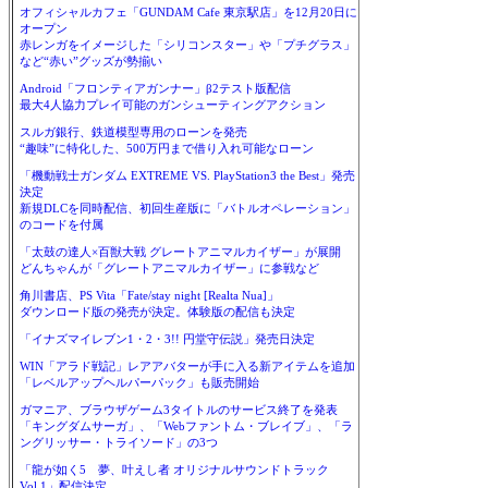
オフィシャルカフェ「GUNDAM Cafe 東京駅店」を12月20日に
オープン
赤レンガをイメージした「シリコンスター」や「プチグラス」
など“赤い”グッズが勢揃い
Android「フロンティアガンナー」β2テスト版配信
最大4人協力プレイ可能のガンシューティングアクション
スルガ銀行、鉄道模型専用のローンを発売
“趣味”に特化した、500万円まで借り入れ可能なローン
「機動戦士ガンダム EXTREME VS. PlayStation3 the Best」発売
決定
新規DLCを同時配信、初回生産版に「バトルオペレーション」
のコードを付属
「太鼓の達人×百獣大戦 グレートアニマルカイザー」が展開
どんちゃんが「グレートアニマルカイザー」に参戦など
角川書店、PS Vita「Fate/stay night [Realta Nua]」
ダウンロード版の発売が決定。体験版の配信も決定
「イナズマイレブン1・2・3!! 円堂守伝説」発売日決定
WIN「アラド戦記」レアアバターが手に入る新アイテムを追加
「レベルアップヘルパーパック」も販売開始
ガマニア、ブラウザゲーム3タイトルのサービス終了を発表
「キングダムサーガ」、「Webファントム・ブレイブ」、「ラ
ングリッサー・トライソード」の3つ
「龍が如く5 夢、叶えし者 オリジナルサウンドトラック
Vol.1」配信決定