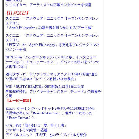
Discovery」
クリエイター、アーティストの応援インタビューを公開
【11月28日】
スクエニ、「スクウェア・エニックス オープンカンファレン
ス 2012」
「Agni's Philosophy」の舞台裏を明らかにする“アート編”
スクエニ、「スクウェア・エニックス オープンカンファレン
ス 2012」
「FFXIV」や「Agni's Philosophy」を支えるプロジェクトマネ
ジメント手法
NHN Japan「ハンゲームキャラバン 2012 冬」インタビュー
テーマは「コミュニケーション」。イベントの狙いを“ハンゲ
太郎”氏に聞く
週刊ダウンロードソフトウェアカタログ 2012年12月第2週分
今週の注目は3DS「レイトン教授VS逆転裁判」
WIN「RUSTY HEARTS」OBT開始を12月6日に決定
事前登録特典、プレイヤーキャラクター「チュード」の情報を
公開
【ムービー追加】
Razer、ゲーミングヘッドセット2モデルを11月30日に発売
汎用性が売りの「Razer Kraken Pro」、低音にこだわった
「Razer Tiamat 2.2」
セガ、PS3「龍が如く5 夢、叶えし者」
アナザードラマ続報！ 遥編
アイドルユニット「T-SET」とのライブバトルを紹介