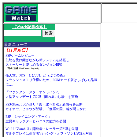
【Watch記事検索】
最新ニュース
【11月30日】
PSPゲームレビュー
伝統を受け継ぎながら新システムを搭載し
ストーリーも楽しめるダンジョンRPG！
「円卓の生徒 The Eternal Legend」
任天堂、3DS「とびだせ どうぶつの森」
フラッシュメモリ仕様のため、ROMカード版はしばらく品薄
に……
「ファンタシースターオンライン2」
大型アップデート第2弾「闇の集いし場」を実施
PS3/Xbox 360/Wii U「真・北斗無双」新情報を公開
カイオウ、ヒョウが登場。「修羅の国」編が明らかに
PSP「シャイニング・アーク」
主要キャラクターとパニスの能力を公開
Wii U「ZombiU」開発者トレーラー第3弾を公開
マルチプレイは生存者VSキング・オブ・ゾンビの2人対戦