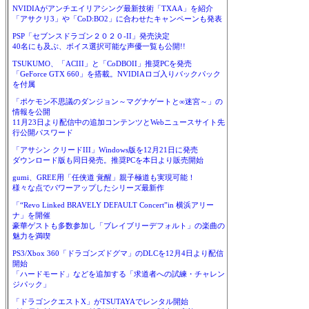
NVIDIAがアンチエイリアシング最新技術「TXAA」を紹介
「アサクリ3」や「CoD:BO2」に合わせたキャンペーンも発表
PSP「セブンスドラゴン２０２０-II」発売決定
40名にも及ぶ、ボイス選択可能な声優一覧も公開!!
TSUKUMO、「ACIII」と「CoDBOII」推奨PCを発売
「GeForce GTX 660」を搭載。NVIDIAロゴ入りバックパック
を付属
「ポケモン不思議のダンジョン～マグナゲートと∞迷宮～」の
情報を公開
11月23日より配信中の追加コンテンツとWebニュースサイト先
行公開パスワード
「アサシン クリードIII」Windows版を12月21日に発売
ダウンロード版も同日発売。推奨PCを本日より販売開始
gumi、GREE用「任侠道 覚醒」親子極道も実現可能！
様々な点でパワーアップしたシリーズ最新作
「“Revo Linked BRAVELY DEFAULT Concert”in 横浜アリー
ナ」を開催
豪華ゲストも多数参加し「ブレイブリーデフォルト」の楽曲の
魅力を満喫
PS3/Xbox 360「ドラゴンズドグマ」のDLCを12月4日より配信
開始
「ハードモード」などを追加する「求道者への試練・チャレン
ジパック」
「ドラゴンクエストX」がTSUTAYAでレンタル開始