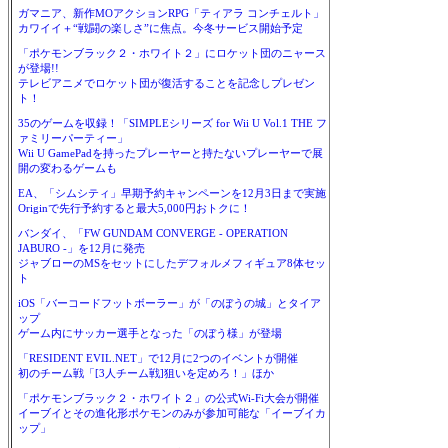
ガマニア、新作MOアクションRPG「ティアラ コンチェルト」
カワイイ＋“戦闘の楽しさ”に焦点。今冬サービス開始予定
「ポケモンブラック２・ホワイト２」にロケット団のニャース
が登場!!
テレビアニメでロケット団が復活することを記念しプレゼン
ト！
35のゲームを収録！「SIMPLEシリーズ for Wii U Vol.1 THE フ
ァミリーパーティー」
Wii U GamePadを持ったプレーヤーと持たないプレーヤーで展
開の変わるゲームも
EA、「シムシティ」早期予約キャンペーンを12月3日まで実施
Originで先行予約すると最大5,000円おトクに！
バンダイ、「FW GUNDAM CONVERGE - OPERATION
JABURO -」を12月に発売
ジャブローのMSをセットにしたデフォルメフィギュア8体セッ
ト
iOS「バーコードフットボーラー」が「のぼうの城」とタイア
ップ
ゲーム内にサッカー選手となった「のぼう様」が登場
「RESIDENT EVIL.NET」で12月に2つのイベントが開催
初のチーム戦「[3人チーム戦]狙いを定めろ！」ほか
「ポケモンブラック２・ホワイト２」の公式Wi-Fi大会が開催
イーブイとその進化形ポケモンのみが参加可能な「イーブイカ
ップ」