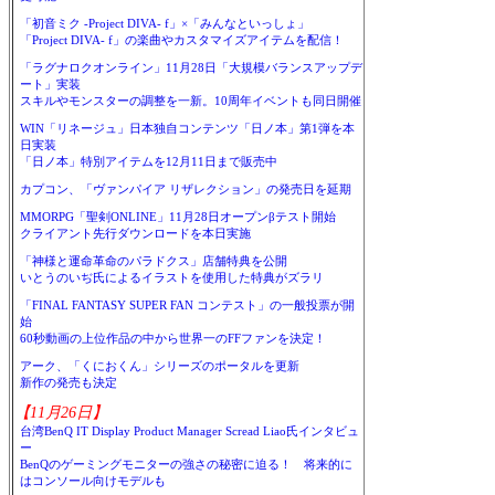
「初音ミク -Project DIVA- f」×「みんなといっしょ」
「Project DIVA- f」の楽曲やカスタマイズアイテムを配信！
「ラグナロクオンライン」11月28日「大規模バランスアップデ
ート」実装
スキルやモンスターの調整を一新。10周年イベントも同日開催
WIN「リネージュ」日本独自コンテンツ「日ノ本」第1弾を本
日実装
「日ノ本」特別アイテムを12月11日まで販売中
カプコン、「ヴァンパイア リザレクション」の発売日を延期
MMORPG「聖剣ONLINE」11月28日オープンβテスト開始
クライアント先行ダウンロードを本日実施
「神様と運命革命のパラドクス」店舗特典を公開
いとうのいぢ氏によるイラストを使用した特典がズラリ
「FINAL FANTASY SUPER FAN コンテスト」の一般投票が開
始
60秒動画の上位作品の中から世界一のFFファンを決定！
アーク、「くにおくん」シリーズのポータルを更新
新作の発売も決定
【11月26日】
台湾BenQ IT Display Product Manager Scread Liao氏インタビュ
ー
BenQのゲーミングモニターの強さの秘密に迫る！ 将来的に
はコンソール向けモデルも