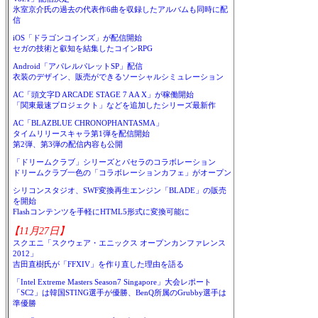
氷室京介氏の過去の代表作6曲を収録したアルバムも同時に配
信
iOS「ドラゴンコインズ」が配信開始
セガの技術と叡知を結集したコインRPG
Android「アパレルパレットSP」配信
衣装のデザイン、販売ができるソーシャルシミュレーション
AC「頭文字D ARCADE STAGE 7 AA X」が稼働開始
「関東最速プロジェクト」などを追加したシリーズ最新作
AC「BLAZBLUE CHRONOPHANTASMA」
タイムリリースキャラ第1弾を配信開始
第2弾、第3弾の配信内容も公開
「ドリームクラブ」シリーズとパセラのコラボレーション
ドリームクラブ一色の「コラボレーションカフェ」がオープン
シリコンスタジオ、SWF変換再生エンジン「BLADE」の販売
を開始
Flashコンテンツを手軽にHTML5形式に変換可能に
【11月27日】
スクエニ「スクウェア・エニックス オープンカンファレンス
2012」
吉田直樹氏が「FFXIV」を作り直した理由を語る
「Intel Extreme Masters Season7 Singapore」大会レポート
「SC2」は韓国STING選手が優勝、BenQ所属のGrubby選手は
準優勝