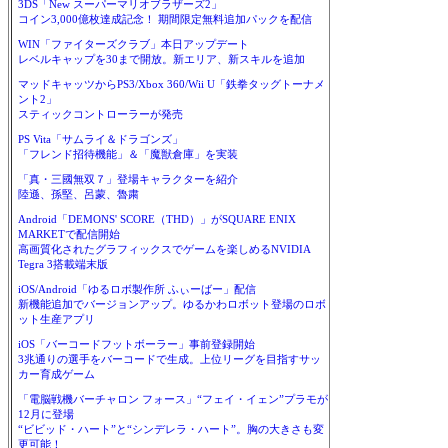
3DS「New スーパーマリオブラザーズ2」
コイン3,000億枚達成記念！ 期間限定無料追加パックを配信
WIN「ファイターズクラブ」本日アップデート
レベルキャップを30まで開放。新エリア、新スキルを追加
マッドキャッツからPS3/Xbox 360/Wii U「鉄拳タッグトーナメ
ント2」
スティックコントローラーが発売
PS Vita「サムライ＆ドラゴンズ」
「フレンド招待機能」＆「魔獣倉庫」を実装
「真・三國無双７」登場キャラクターを紹介
陸遜、孫堅、呂蒙、魯粛
Android「DEMONS' SCORE（THD）」がSQUARE ENIX
MARKETで配信開始
高画質化されたグラフィックスでゲームを楽しめるNVIDIA
Tegra 3搭載端末版
iOS/Android「ゆるロボ製作所 ふぃーばー」配信
新機能追加でバージョンアップ。ゆるかわロボット登場のロボ
ット生産アプリ
iOS「バーコードフットボーラー」事前登録開始
3兆通りの選手をバーコードで生成。上位リーグを目指すサッ
カー育成ゲーム
「電脳戦機バーチャロン フォース」“フェイ・イェン”プラモが
12月に登場
“ビビッド・ハート”と“シンデレラ・ハート”。胸の大きさも変
更可能！