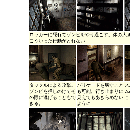
ロッカーに隠れてゾンビをやり過ごす。体の大
こういった行動がとれない
タックルによる攻撃。
バリケードを壊すこと
ス
ゾンビを押しのけてそ
も可能。行き止まりに
ム
の隙に逃げることもで
見えてもあきらめない
こ
きる。
ように