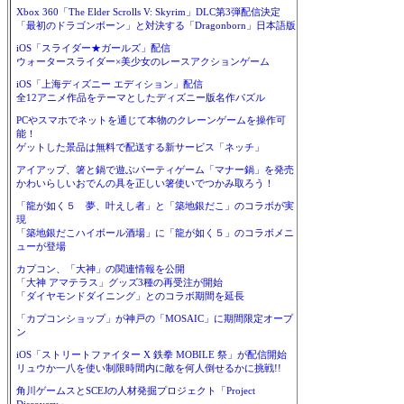
Xbox 360「The Elder Scrolls V: Skyrim」DLC第3弾配信決定
「最初のドラゴンボーン」と対決する「Dragonborn」日本語版
iOS「スライダー★ガールズ」配信
ウォータースライダー×美少女のレースアクションゲーム
iOS「上海ディズニー エディション」配信
全12アニメ作品をテーマとしたディズニー版名作パズル
PCやスマホでネットを通じて本物のクレーンゲームを操作可
能！
ゲットした景品は無料で配送する新サービス「ネッチ」
アイアップ、箸と鍋で遊ぶパーティゲーム「マナー鍋」を発売
かわいらしいおでんの具を正しい箸使いでつかみ取ろう！
「龍が如く５ 夢、叶えし者」と「築地銀だこ」のコラボが実
現
「築地銀だこハイボール酒場」に「龍が如く５」のコラボメニ
ューが登場
カプコン、「大神」の関連情報を公開
「大神 アマテラス」グッズ3種の再受注が開始
「ダイヤモンドダイニング」とのコラボ期間を延長
「カプコンショップ」が神戸の「MOSAIC」に期間限定オープ
ン
iOS「ストリートファイター X 鉄拳 MOBILE 祭」が配信開始
リュウか一八を使い制限時間内に敵を何人倒せるかに挑戦!!
角川ゲームスとSCEJの人材発掘プロジェクト「Project