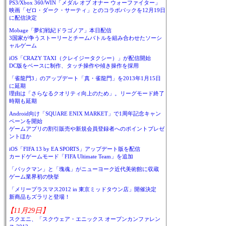
PS3/Xbox 360/WIN「メダル オブ オナー ウォーファイター」
映画「ゼロ・ダーク・サーティ」とのコラボパックを12月19日
に配信決定
Mobage「夢幻戦紀ドラゴノア」本日配信
3国家が争うストーリーとチームバトルを組み合わせたソーシ
ャルゲーム
iOS「CRAZY TAXI（クレイジータクシー）」が配信開始
DC版をベースに制作、タッチ操作や傾き操作を採用
「雀龍門3」のアップデート「真・雀龍門」を2013年1月15日
に延期
理由は「さらなるクオリティ向上のため」。リーグモード終了
時期も延期
Android向け「SQUARE ENIX MARKET」で1周年記念キャン
ペーンを開始
ゲームアプリの割引販売や新規会員登録者へのポイントプレゼ
ントほか
iOS「FIFA 13 by EA SPORTS」アップデート版を配信
カードゲームモード「FIFA Ultimate Team」を追加
「パックマン」と「塊魂」がニューヨーク近代美術館に収蔵
ゲーム業界初の快挙
「メリープラスマス2012 in 東京ミッドタウン店」開催決定
新商品もズラリと登場！
【11月29日】
スクエニ、「スクウェア・エニックス オープンカンファレン