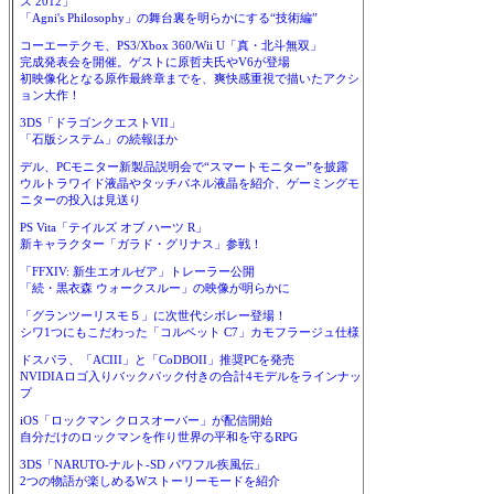
ス 2012」
「Agni's Philosophy」の舞台裏を明らかにする“技術編”
コーエーテクモ、PS3/Xbox 360/Wii U「真・北斗無双」
完成発表会を開催。ゲストに原哲夫氏やV6が登場
初映像化となる原作最終章までを、爽快感重視で描いたアクシ
ョン大作！
3DS「ドラゴンクエストVII」
「石版システム」の続報ほか
デル、PCモニター新製品説明会で“スマートモニター”を披露
ウルトラワイド液晶やタッチパネル液晶を紹介、ゲーミングモ
ニターの投入は見送り
PS Vita「テイルズ オブ ハーツ R」
新キャラクター「ガラド・グリナス」参戦！
「FFXIV: 新生エオルゼア」トレーラー公開
「続・黒衣森 ウォークスルー」の映像が明らかに
「グランツーリスモ５」に次世代シボレー登場！
シワ1つにもこだわった「コルベット C7」カモフラージュ仕様
ドスパラ、「ACIII」と「CoDBOII」推奨PCを発売
NVIDIAロゴ入りバックパック付きの合計4モデルをラインナッ
プ
iOS「ロックマン クロスオーバー」が配信開始
自分だけのロックマンを作り世界の平和を守るRPG
3DS「NARUTO-ナルト-SD パワフル疾風伝」
2つの物語が楽しめるWストーリーモードを紹介