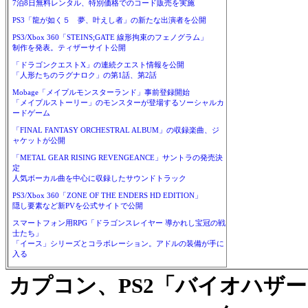
7泊8日無料レンタル、特別価格でのコード販売を実施
PS3「龍が如く５ 夢、叶えし者」の新たな出演者を公開
PS3/Xbox 360「STEINS;GATE 線形拘束のフェノグラム」
制作を発表。ティザーサイト公開
「ドラゴンクエストX」の連続クエスト情報を公開
「人形たちのラグナロク」の第1話、第2話
Mobage「メイプルモンスターランド」事前登録開始
「メイプルストーリー」のモンスターが登場するソーシャルカ
ードゲーム
「FINAL FANTASY ORCHESTRAL ALBUM」の収録楽曲、ジ
ャケットが公開
「METAL GEAR RISING REVENGEANCE」サントラの発売決
定
人気ボーカル曲を中心に収録したサウンドトラック
PS3/Xbox 360「ZONE OF THE ENDERS HD EDITION」
隠し要素など新PVを公式サイトで公開
スマートフォン用RPG「ドラゴンスレイヤー 導かれし宝冠の戦
士たち」
「イース」シリーズとコラボレーション。アドルの装備が手に
入る
カプコン、PS2「バイオハザー