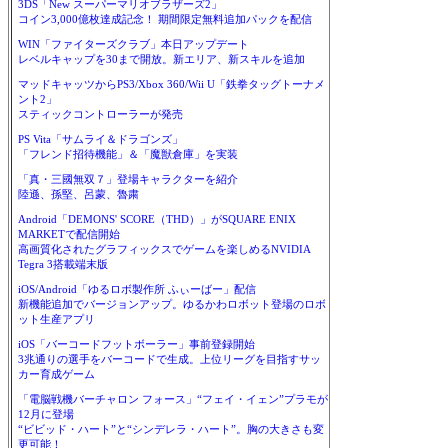
3DS「New スーパーマリオブラザーズ2」
コイン3,000億枚達成記念！ 期間限定無料追加パックを配信
WIN「ファイターズクラブ」本日アップデート
レベルキャップを30まで開放。新エリア、新スキルを追加
マッドキャッツからPS3/Xbox 360/Wii U「鉄拳タッグトーナメ
ント2」
スティックコントローラーが発売
PS Vita「サムライ＆ドラゴンズ」
「フレンド招待機能」＆「魔獣倉庫」を実装
「真・三國無双７」登場キャラクターを紹介
陸遜、孫堅、呂蒙、魯粛
Android「DEMONS' SCORE（THD）」がSQUARE ENIX
MARKETで配信開始
高画質化されたグラフィックスでゲームを楽しめるNVIDIA
Tegra 3搭載端末版
iOS/Android「ゆるロボ製作所 ふぃーばー」配信
新機能追加でバージョンアップ。ゆるかわロボット登場のロボ
ット生産アプリ
iOS「バーコードフットボーラー」事前登録開始
3兆通りの選手をバーコードで生成。上位リーグを目指すサッ
カー育成ゲーム
「電脳戦機バーチャロン フォース」“フェイ・イェン”プラモが
12月に登場
“ビビッド・ハート”と“シンデレラ・ハート”。胸の大きさも変
更可能！