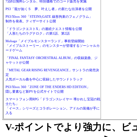
7泊8日無料レンタル、特別価格でのコード販売を実施
PS3「龍が如く５ 夢、叶えし者」の新たな出演者を公開
PS3/Xbox 360「STEINS;GATE 線形拘束のフェノグラム」
制作を発表。ティザーサイト公開
「ドラゴンクエストX」の連続クエスト情報を公開
「人形たちのラグナロク」の第1話、第2話
Mobage「メイプルモンスターランド」事前登録開始
「メイプルストーリー」のモンスターが登場するソーシャルカ
ードゲーム
「FINAL FANTASY ORCHESTRAL ALBUM」の収録楽曲、ジ
ャケットが公開
「METAL GEAR RISING REVENGEANCE」サントラの発売決
定
人気ボーカル曲を中心に収録したサウンドトラック
PS3/Xbox 360「ZONE OF THE ENDERS HD EDITION」
隠し要素など新PVを公式サイトで公開
スマートフォン用RPG「ドラゴンスレイヤー 導かれし宝冠の戦
士たち」
「イース」シリーズとコラボレーション。アドルの装備が手に
入る
V-ポイントでより強力に、ビ