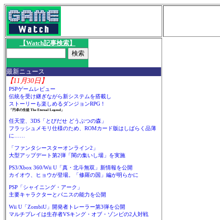
【Watch記事検索】
最新ニュース
【11月30日】
PSPゲームレビュー
伝統を受け継ぎながら新システムを搭載し
ストーリーも楽しめるダンジョンRPG！
「円卓の生徒 The Eternal Legend」
任天堂、3DS「とびだせ どうぶつの森」
フラッシュメモリ仕様のため、ROMカード版はしばらく品薄
に……
「ファンタシースターオンライン2」
大型アップデート第2弾「闇の集いし場」を実施
PS3/Xbox 360/Wii U「真・北斗無双」新情報を公開
カイオウ、ヒョウが登場。「修羅の国」編が明らかに
PSP「シャイニング・アーク」
主要キャラクターとパニスの能力を公開
Wii U「ZombiU」開発者トレーラー第3弾を公開
マルチプレイは生存者VSキング・オブ・ゾンビの2人対戦