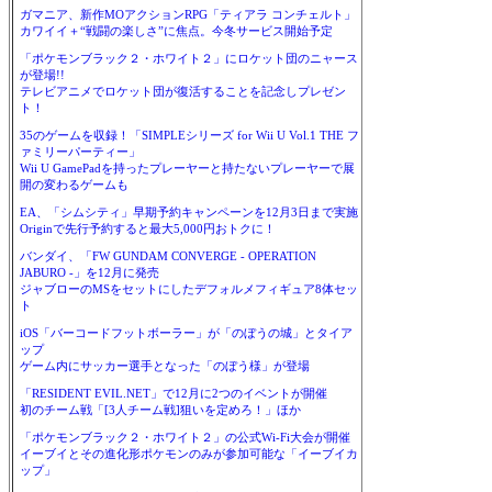
ガマニア、新作MOアクションRPG「ティアラ コンチェルト」
カワイイ＋“戦闘の楽しさ”に焦点。今冬サービス開始予定
「ポケモンブラック２・ホワイト２」にロケット団のニャース
が登場!!
テレビアニメでロケット団が復活することを記念しプレゼン
ト！
35のゲームを収録！「SIMPLEシリーズ for Wii U Vol.1 THE フ
ァミリーパーティー」
Wii U GamePadを持ったプレーヤーと持たないプレーヤーで展
開の変わるゲームも
EA、「シムシティ」早期予約キャンペーンを12月3日まで実施
Originで先行予約すると最大5,000円おトクに！
バンダイ、「FW GUNDAM CONVERGE - OPERATION
JABURO -」を12月に発売
ジャブローのMSをセットにしたデフォルメフィギュア8体セッ
ト
iOS「バーコードフットボーラー」が「のぼうの城」とタイア
ップ
ゲーム内にサッカー選手となった「のぼう様」が登場
「RESIDENT EVIL.NET」で12月に2つのイベントが開催
初のチーム戦「[3人チーム戦]狙いを定めろ！」ほか
「ポケモンブラック２・ホワイト２」の公式Wi-Fi大会が開催
イーブイとその進化形ポケモンのみが参加可能な「イーブイカ
ップ」