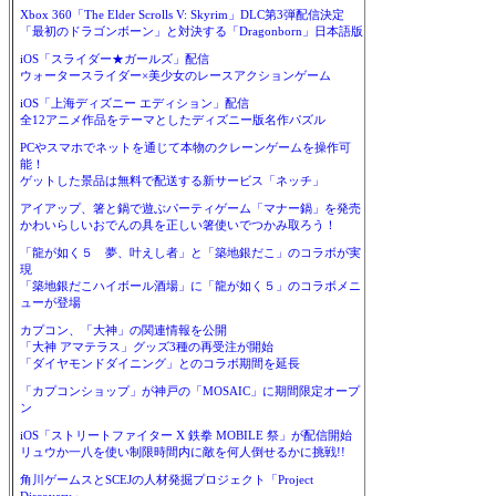
Xbox 360「The Elder Scrolls V: Skyrim」DLC第3弾配信決定
「最初のドラゴンボーン」と対決する「Dragonborn」日本語版
iOS「スライダー★ガールズ」配信
ウォータースライダー×美少女のレースアクションゲーム
iOS「上海ディズニー エディション」配信
全12アニメ作品をテーマとしたディズニー版名作パズル
PCやスマホでネットを通じて本物のクレーンゲームを操作可
能！
ゲットした景品は無料で配送する新サービス「ネッチ」
アイアップ、箸と鍋で遊ぶパーティゲーム「マナー鍋」を発売
かわいらしいおでんの具を正しい箸使いでつかみ取ろう！
「龍が如く５ 夢、叶えし者」と「築地銀だこ」のコラボが実
現
「築地銀だこハイボール酒場」に「龍が如く５」のコラボメニ
ューが登場
カプコン、「大神」の関連情報を公開
「大神 アマテラス」グッズ3種の再受注が開始
「ダイヤモンドダイニング」とのコラボ期間を延長
「カプコンショップ」が神戸の「MOSAIC」に期間限定オープ
ン
iOS「ストリートファイター X 鉄拳 MOBILE 祭」が配信開始
リュウか一八を使い制限時間内に敵を何人倒せるかに挑戦!!
角川ゲームスとSCEJの人材発掘プロジェクト「Project