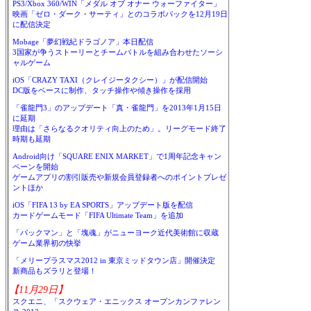
PS3/Xbox 360/WIN「メダル オブ オナー ウォーファイター」
映画「ゼロ・ダーク・サーティ」とのコラボパックを12月19日
に配信決定
Mobage「夢幻戦紀ドラゴノア」本日配信
3国家が争うストーリーとチームバトルを組み合わせたソーシ
ャルゲーム
iOS「CRAZY TAXI（クレイジータクシー）」が配信開始
DC版をベースに制作、タッチ操作や傾き操作を採用
「雀龍門3」のアップデート「真・雀龍門」を2013年1月15日
に延期
理由は「さらなるクオリティ向上のため」。リーグモード終了
時期も延期
Android向け「SQUARE ENIX MARKET」で1周年記念キャン
ペーンを開始
ゲームアプリの割引販売や新規会員登録者へのポイントプレゼ
ントほか
iOS「FIFA 13 by EA SPORTS」アップデート版を配信
カードゲームモード「FIFA Ultimate Team」を追加
「パックマン」と「塊魂」がニューヨーク近代美術館に収蔵
ゲーム業界初の快挙
「メリープラスマス2012 in 東京ミッドタウン店」開催決定
新商品もズラリと登場！
【11月29日】
スクエニ、「スクウェア・エニックス オープンカンファレン