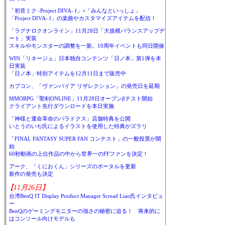
「初音ミク -Project DIVA- f」×「みんなといっしょ」
「Project DIVA- f」の楽曲やカスタマイズアイテムを配信！
「ラグナロクオンライン」11月28日「大規模バランスアップデ
ート」実装
スキルやモンスターの調整を一新。10周年イベントも同日開催
WIN「リネージュ」日本独自コンテンツ「日ノ本」第1弾を本
日実装
「日ノ本」特別アイテムを12月11日まで販売中
カプコン、「ヴァンパイア リザレクション」の発売日を延期
MMORPG「聖剣ONLINE」11月28日オープンβテスト開始
クライアント先行ダウンロードを本日実施
「神様と運命革命のパラドクス」店舗特典を公開
いとうのいぢ氏によるイラストを使用した特典がズラリ
「FINAL FANTASY SUPER FAN コンテスト」の一般投票が開
始
60秒動画の上位作品の中から世界一のFFファンを決定！
アーク、「くにおくん」シリーズのポータルを更新
新作の発売も決定
【11月26日】
台湾BenQ IT Display Product Manager Scread Liao氏インタビュ
ー
BenQのゲーミングモニターの強さの秘密に迫る！ 将来的に
はコンソール向けモデルも