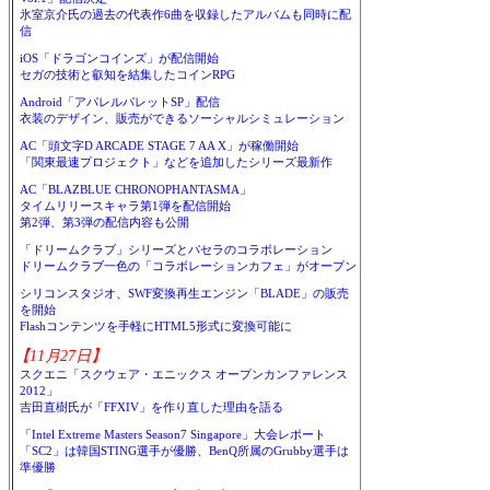
氷室京介氏の過去の代表作6曲を収録したアルバムも同時に配
信
iOS「ドラゴンコインズ」が配信開始
セガの技術と叡知を結集したコインRPG
Android「アパレルパレットSP」配信
衣装のデザイン、販売ができるソーシャルシミュレーション
AC「頭文字D ARCADE STAGE 7 AA X」が稼働開始
「関東最速プロジェクト」などを追加したシリーズ最新作
AC「BLAZBLUE CHRONOPHANTASMA」
タイムリリースキャラ第1弾を配信開始
第2弾、第3弾の配信内容も公開
「ドリームクラブ」シリーズとパセラのコラボレーション
ドリームクラブ一色の「コラボレーションカフェ」がオープン
シリコンスタジオ、SWF変換再生エンジン「BLADE」の販売
を開始
Flashコンテンツを手軽にHTML5形式に変換可能に
【11月27日】
スクエニ「スクウェア・エニックス オープンカンファレンス
2012」
吉田直樹氏が「FFXIV」を作り直した理由を語る
「Intel Extreme Masters Season7 Singapore」大会レポート
「SC2」は韓国STING選手が優勝、BenQ所属のGrubby選手は
準優勝