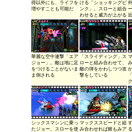
得以外にも、ライフを
ける「ショッキングピ
増やすことも可能だ
ンク」。スローと組合
わせると威力が上がる
華麗な空中連撃「エア
「スライディング」ス
ジョー」。敵は地に足
ローと組み合わせて、
をつけることがないま
敵の弾をかわしつつ攻
ま倒される
撃をしている
シックスマシンに乗っ
マックススピードと組
たジョー。スローを使
み合わせれば錐もみア