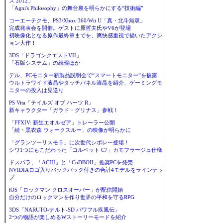
ス 2012」
「Agni's Philosophy」の舞台裏を明らかにする“技術編”
コーエーテクモ、PS3/Xbox 360/Wii U「真・北斗無双」
完成発表会を開催。ゲストに原哲夫氏やV6が登場
初映像化となる原作最終章までを、爽快感重視で描いたアクシ
ョン大作！
3DS「ドラゴンクエストVII」
「石版システム」の続報ほか
デル、PCモニター新製品説明会で“スマートモニター”を披露
ウルトラワイド液晶やタッチパネル液晶を紹介、ゲーミングモ
ニターの投入は見送り
PS Vita「テイルズ オブ ハーツ R」
新キャラクター「ガラド・グリナス」参戦！
「FFXIV: 新生エオルゼア」トレーラー公開
「続・黒衣森 ウォークスルー」の映像が明らかに
「グランツーリスモ５」に次世代シボレー登場！
シワ1つにもこだわった「コルベット C7」カモフラージュ仕様
ドスパラ、「ACIII」と「CoDBOII」推奨PCを発売
NVIDIAロゴ入りバックパック付きの合計4モデルをラインナッ
プ
iOS「ロックマン クロスオーバー」が配信開始
自分だけのロックマンを作り世界の平和を守るRPG
3DS「NARUTO-ナルト-SD パワフル疾風伝」
2つの物語が楽しめるWストーリーモードを紹介