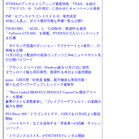
NVIDIAがアンチエイリアシング最新技術「TXAA」を紹介
「アサクリ3」や「CoD:BO2」に合わせたキャンペーンも発表
PSP「セブンスドラゴン２０２０-II」発売決定
40名にも及ぶ、ボイス選択可能な声優一覧も公開!!
TSUKUMO、「ACIII」と「CoDBOII」推奨PCを発売
「GeForce GTX 660」を搭載。NVIDIAロゴ入りバックパック
を付属
「ポケモン不思議のダンジョン～マグナゲートと∞迷宮～」の
情報を公開
11月23日より配信中の追加コンテンツとWebニュースサイト先
行公開パスワード
「アサシン クリードIII」Windows版を12月21日に発売
ダウンロード版も同日発売。推奨PCを本日より販売開始
gumi、GREE用「任侠道 覚醒」親子極道も実現可能！
様々な点でパワーアップしたシリーズ最新作
「“Revo Linked BRAVELY DEFAULT Concert”in 横浜アリー
ナ」を開催
豪華ゲストも多数参加し「ブレイブリーデフォルト」の楽曲の
魅力を満喫
PS3/Xbox 360「ドラゴンズドグマ」のDLCを12月4日より配信
開始
「ハードモード」などを追加する「求道者への試練・チャレン
ジパック」
「ドラゴンクエストX」がTSUTAYAでレンタル開始