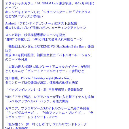
オフィシャルカフェ「GUNDAM Cafe 東京駅店」を12月20日に
オープン
赤レンガをイメージした「シリコンスター」や「プチグラス」
など“赤い”グッズが勢揃い
Android「フロンティアガンナー」β2テスト版配信
最大4人協力プレイ可能のガンシューティングアクション
スルガ銀行、鉄道模型専用のローンを発売
“趣味”に特化した、500万円まで借り入れ可能なローン
「機動戦士ガンダム EXTREME VS. PlayStation3 the Best」発売
決定
新規DLCを同時配信、初回生産版に「バトルオペレーション」
のコードを付属
「太鼓の達人×百獣大戦 グレートアニマルカイザー」が展開
どんちゃんが「グレートアニマルカイザー」に参戦など
角川書店、PS Vita「Fate/stay night [Realta Nua]」
ダウンロード版の発売が決定。体験版の配信も決定
「イナズマイレブン1・2・3!! 円堂守伝説」発売日決定
WIN「アラド戦記」レアアバターが手に入る新アイテムを追加
「レベルアップヘルパーパック」も販売開始
ガマニア、ブラウザゲーム3タイトルのサービス終了を発表
「キングダムサーガ」、「Webファントム・ブレイブ」、「ラ
ングリッサー・トライソード」の3つ
「龍が如く5 夢、叶えし者 オリジナルサウンドトラック
Vol.1」配信決定