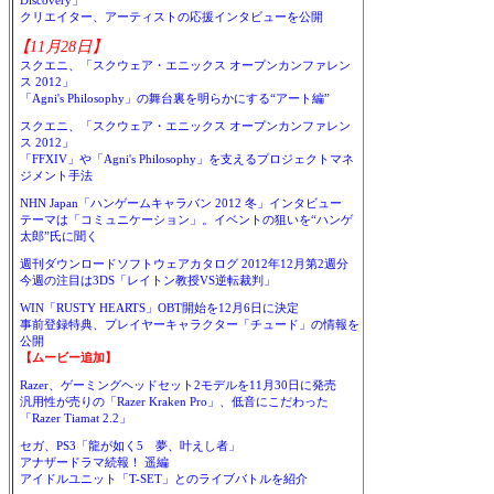
Discovery」
クリエイター、アーティストの応援インタビューを公開
【11月28日】
スクエニ、「スクウェア・エニックス オープンカンファレン
ス 2012」
「Agni's Philosophy」の舞台裏を明らかにする“アート編”
スクエニ、「スクウェア・エニックス オープンカンファレン
ス 2012」
「FFXIV」や「Agni's Philosophy」を支えるプロジェクトマネ
ジメント手法
NHN Japan「ハンゲームキャラバン 2012 冬」インタビュー
テーマは「コミュニケーション」。イベントの狙いを“ハンゲ
太郎”氏に聞く
週刊ダウンロードソフトウェアカタログ 2012年12月第2週分
今週の注目は3DS「レイトン教授VS逆転裁判」
WIN「RUSTY HEARTS」OBT開始を12月6日に決定
事前登録特典、プレイヤーキャラクター「チュード」の情報を
公開
【ムービー追加】
Razer、ゲーミングヘッドセット2モデルを11月30日に発売
汎用性が売りの「Razer Kraken Pro」、低音にこだわった
「Razer Tiamat 2.2」
セガ、PS3「龍が如く5 夢、叶えし者」
アナザードラマ続報！ 遥編
アイドルユニット「T-SET」とのライブバトルを紹介