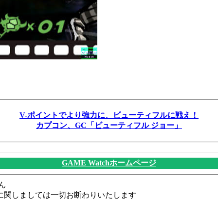
V-ポイントでより強力に、ビューティフルに戦え！
カプコン、GC「ビューティフル ジョー」
GAME Watchホームページ
ん
に関しましては一切お断わりいたします