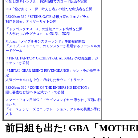
7泊8日無料レンタル、特別価格でのコード販売を実施
PS3「龍が如く５ 夢、叶えし者」の新たな出演者を公開
PS3/Xbox 360「STEINS;GATE 線形拘束のフェノグラム」
制作を発表。ティザーサイト公開
「ドラゴンクエストX」の連続クエスト情報を公開
「人形たちのラグナロク」の第1話、第2話
Mobage「メイプルモンスターランド」事前登録開始
「メイプルストーリー」のモンスターが登場するソーシャルカ
ードゲーム
「FINAL FANTASY ORCHESTRAL ALBUM」の収録楽曲、ジ
ャケットが公開
「METAL GEAR RISING REVENGEANCE」サントラの発売決
定
人気ボーカル曲を中心に収録したサウンドトラック
PS3/Xbox 360「ZONE OF THE ENDERS HD EDITION」
隠し要素など新PVを公式サイトで公開
スマートフォン用RPG「ドラゴンスレイヤー 導かれし宝冠の戦
士たち」
「イース」シリーズとコラボレーション。アドルの装備が手に
入る
前日組も出た! GBA「MOTHE