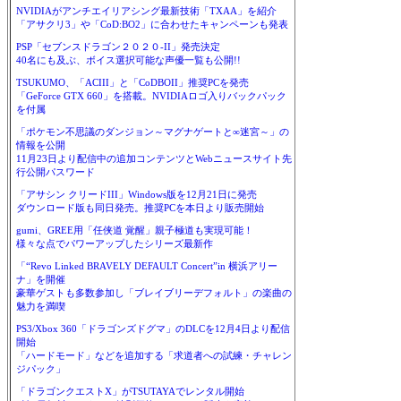
NVIDIAがアンチエイリアシング最新技術「TXAA」を紹介
「アサクリ3」や「CoD:BO2」に合わせたキャンペーンも発表
PSP「セブンスドラゴン２０２０-II」発売決定
40名にも及ぶ、ボイス選択可能な声優一覧も公開!!
TSUKUMO、「ACIII」と「CoDBOII」推奨PCを発売
「GeForce GTX 660」を搭載。NVIDIAロゴ入りバックパック
を付属
「ポケモン不思議のダンジョン～マグナゲートと∞迷宮～」の
情報を公開
11月23日より配信中の追加コンテンツとWebニュースサイト先
行公開パスワード
「アサシン クリードIII」Windows版を12月21日に発売
ダウンロード版も同日発売。推奨PCを本日より販売開始
gumi、GREE用「任侠道 覚醒」親子極道も実現可能！
様々な点でパワーアップしたシリーズ最新作
「“Revo Linked BRAVELY DEFAULT Concert”in 横浜アリー
ナ」を開催
豪華ゲストも多数参加し「ブレイブリーデフォルト」の楽曲の
魅力を満喫
PS3/Xbox 360「ドラゴンズドグマ」のDLCを12月4日より配信
開始
「ハードモード」などを追加する「求道者への試練・チャレン
ジパック」
「ドラゴンクエストX」がTSUTAYAでレンタル開始