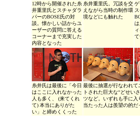
12時から開催された糸
糸井重里氏。冗談を交
ゲ
井重里氏とスチャダラ
えながら当時の制作環
ス
パーのBOSE氏の対
境などにも触れた
B
談。懐かしい話からユ
は
ーザーの質問に答える
ィ
コーナーまで充実した
て
内容となった
糸井氏は最後に「今日
最後に抽選が行なわれて
はここに入れなかった
トされた巨大な“どせいさ
人も多く、 (来てくれ
ツなど。いずれも手に入
て) 本当にありがた
当たった人は羨望の的だ
い」と締めくくった