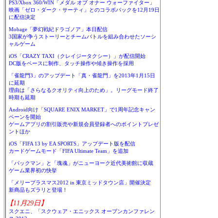
PS3/Xbox 360/WIN「メダル オブ オナー ウォーファイター」
映画「ゼロ・ダーク・サーティ」とのコラボパックを12月19日
に配信決定
Mobage「夢幻戦紀ドラゴノア」本日配信
3国家が争うストーリーとチームバトルを組み合わせたソーシ
ャルゲーム
iOS「CRAZY TAXI（クレイジータクシー）」が配信開始
DC版をベースに制作、タッチ操作や傾き操作を採用
「雀龍門3」のアップデート「真・雀龍門」を2013年1月15日
に延期
理由は「さらなるクオリティ向上のため」。リーグモード終了
時期も延期
Android向け「SQUARE ENIX MARKET」で1周年記念キャン
ペーンを開始
ゲームアプリの割引販売や新規会員登録者へのポイントプレゼ
ントほか
iOS「FIFA 13 by EA SPORTS」アップデート版を配信
カードゲームモード「FIFA Ultimate Team」を追加
「パックマン」と「塊魂」がニューヨーク近代美術館に収蔵
ゲーム業界初の快挙
「メリープラスマス2012 in 東京ミッドタウン店」開催決定
新商品もズラリと登場！
【11月29日】
スクエニ、「スクウェア・エニックス オープンカンファレン