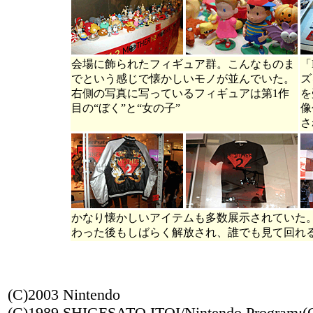
会場に飾られたフィギュア群。こんなものま
「
でという感じで懐かしいモノが並んでいた。
ズ
右側の写真に写っているフィギュアは第1作
を
目の“ぼく”と“女の子”
像
さ
かなり懐かしいアイテムも多数展示されていた
わった後もしばらく解放され、誰でも見て回れ
(C)2003 Nintendo
(C)1989 SHIGESATO ITOI/Nintendo Program:(