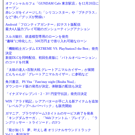
オフィシャルカフェ「GUNDAM Cafe 東京駅店」を12月20日に
オープン
赤レンガをイメージした「シリコンスター」や「プチグラス」
など“赤い”グッズが勢揃い
Android「フロンティアガンナー」β2テスト版配信
最大4人協力プレイ可能のガンシューティングアクション
スルガ銀行、鉄道模型専用のローンを発売
“趣味”に特化した、500万円まで借り入れ可能なローン
「機動戦士ガンダム EXTREME VS. PlayStation3 the Best」発売
決定
新規DLCを同時配信、初回生産版に「バトルオペレーション」
のコードを付属
「太鼓の達人×百獣大戦 グレートアニマルカイザー」が展開
どんちゃんが「グレートアニマルカイザー」に参戦など
角川書店、PS Vita「Fate/stay night [Realta Nua]」
ダウンロード版の発売が決定。体験版の配信も決定
「イナズマイレブン1・2・3!! 円堂守伝説」発売日決定
WIN「アラド戦記」レアアバターが手に入る新アイテムを追加
「レベルアップヘルパーパック」も販売開始
ガマニア、ブラウザゲーム3タイトルのサービス終了を発表
「キングダムサーガ」、「Webファントム・ブレイブ」、「ラ
ングリッサー・トライソード」の3つ
「龍が如く5 夢、叶えし者 オリジナルサウンドトラック
Vol.1」配信決定