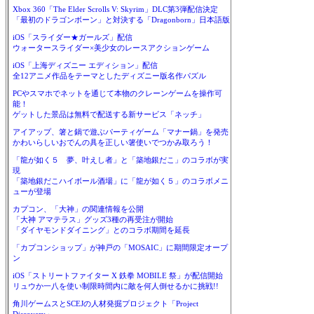
Xbox 360「The Elder Scrolls V: Skyrim」DLC第3弾配信決定
「最初のドラゴンボーン」と対決する「Dragonborn」日本語版
iOS「スライダー★ガールズ」配信
ウォータースライダー×美少女のレースアクションゲーム
iOS「上海ディズニー エディション」配信
全12アニメ作品をテーマとしたディズニー版名作パズル
PCやスマホでネットを通じて本物のクレーンゲームを操作可
能！
ゲットした景品は無料で配送する新サービス「ネッチ」
アイアップ、箸と鍋で遊ぶパーティゲーム「マナー鍋」を発売
かわいらしいおでんの具を正しい箸使いでつかみ取ろう！
「龍が如く５ 夢、叶えし者」と「築地銀だこ」のコラボが実
現
「築地銀だこハイボール酒場」に「龍が如く５」のコラボメニ
ューが登場
カプコン、「大神」の関連情報を公開
「大神 アマテラス」グッズ3種の再受注が開始
「ダイヤモンドダイニング」とのコラボ期間を延長
「カプコンショップ」が神戸の「MOSAIC」に期間限定オープ
ン
iOS「ストリートファイター X 鉄拳 MOBILE 祭」が配信開始
リュウか一八を使い制限時間内に敵を何人倒せるかに挑戦!!
角川ゲームスとSCEJの人材発掘プロジェクト「Project