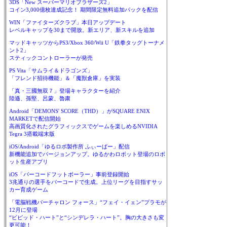
3DS「New スーパーマリオブラザーズ2」
コイン3,000億枚達成記念！ 期間限定無料追加パックを配信
WIN「ファイターズクラブ」本日アップデート
レベルキャップを30まで開放。新エリア、新スキルを追加
マッドキャッツからPS3/Xbox 360/Wii U「鉄拳タッグトーナメ
ント2」
スティックコントローラーが発売
PS Vita「サムライ＆ドラゴンズ」
「フレンド招待機能」＆「魔獣倉庫」を実装
「真・三國無双７」登場キャラクターを紹介
陸遜、孫堅、呂蒙、魯粛
Android「DEMONS' SCORE（THD）」がSQUARE ENIX
MARKETで配信開始
高画質化されたグラフィックスでゲームを楽しめるNVIDIA
Tegra 3搭載端末版
iOS/Android「ゆるロボ製作所 ふぃーばー」配信
新機能追加でバージョンアップ。ゆるかわロボット登場のロボ
ット生産アプリ
iOS「バーコードフットボーラー」事前登録開始
3兆通りの選手をバーコードで生成。上位リーグを目指すサッ
カー育成ゲーム
「電脳戦機バーチャロン フォース」“フェイ・イェン”プラモが
12月に登場
“ビビッド・ハート”と“シンデレラ・ハート”。胸の大きさも変
更可能！