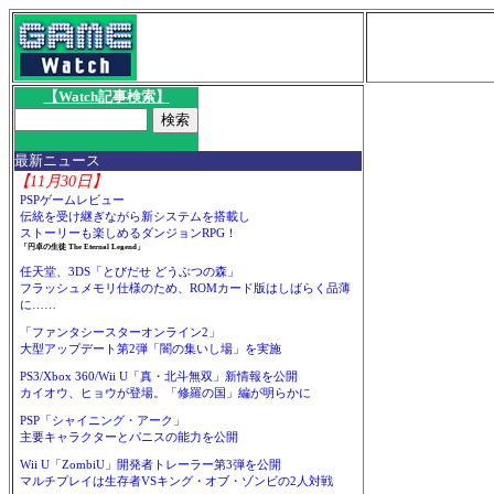
【Watch記事検索】
最新ニュース
【11月30日】
PSPゲームレビュー
伝統を受け継ぎながら新システムを搭載し
ストーリーも楽しめるダンジョンRPG！
「円卓の生徒 The Eternal Legend」
任天堂、3DS「とびだせ どうぶつの森」
フラッシュメモリ仕様のため、ROMカード版はしばらく品薄
に……
「ファンタシースターオンライン2」
大型アップデート第2弾「闇の集いし場」を実施
PS3/Xbox 360/Wii U「真・北斗無双」新情報を公開
カイオウ、ヒョウが登場。「修羅の国」編が明らかに
PSP「シャイニング・アーク」
主要キャラクターとパニスの能力を公開
Wii U「ZombiU」開発者トレーラー第3弾を公開
マルチプレイは生存者VSキング・オブ・ゾンビの2人対戦