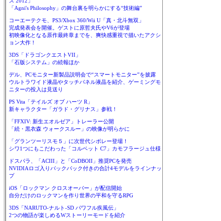
ス 2012」
「Agni's Philosophy」の舞台裏を明らかにする“技術編”
コーエーテクモ、PS3/Xbox 360/Wii U「真・北斗無双」
完成発表会を開催。ゲストに原哲夫氏やV6が登場
初映像化となる原作最終章までを、爽快感重視で描いたアクシ
ョン大作！
3DS「ドラゴンクエストVII」
「石版システム」の続報ほか
デル、PCモニター新製品説明会で“スマートモニター”を披露
ウルトラワイド液晶やタッチパネル液晶を紹介、ゲーミングモ
ニターの投入は見送り
PS Vita「テイルズ オブ ハーツ R」
新キャラクター「ガラド・グリナス」参戦！
「FFXIV: 新生エオルゼア」トレーラー公開
「続・黒衣森 ウォークスルー」の映像が明らかに
「グランツーリスモ５」に次世代シボレー登場！
シワ1つにもこだわった「コルベット C7」カモフラージュ仕様
ドスパラ、「ACIII」と「CoDBOII」推奨PCを発売
NVIDIAロゴ入りバックパック付きの合計4モデルをラインナッ
プ
iOS「ロックマン クロスオーバー」が配信開始
自分だけのロックマンを作り世界の平和を守るRPG
3DS「NARUTO-ナルト-SD パワフル疾風伝」
2つの物語が楽しめるWストーリーモードを紹介