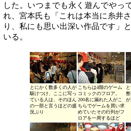
した。いつまでも永く遊んでやっ
れ、宮本氏も「これは本当に糸井
り、私にも思い出深い作品です」
いる。
とにかく数多くの人が
こちらは4階のゲーム
と
駆けつけ、ここに写っ
コミックのフロア。
整
ている人は、そのほん
200名に漏れた人がこ
が
の一部と言うほどの盛
ちらでゲームを買い求
況ぶり
めていたその行列がフ
ロアを一周するほど