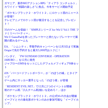
ガマニア、新作MOアクションRPG「ティアラ コンチェルト」
カワイイ＋“戦闘の楽しさ”に焦点。今冬サービス開始予定
「ポケモンブラック２・ホワイト２」にロケット団のニャース
が登場!!
テレビアニメでロケット団が復活することを記念しプレゼン
ト！
35のゲームを収録！「SIMPLEシリーズ for Wii U Vol.1 THE フ
ァミリーパーティー」
Wii U GamePadを持ったプレーヤーと持たないプレーヤーで展
開の変わるゲームも
EA、「シムシティ」早期予約キャンペーンを12月3日まで実施
Originで先行予約すると最大5,000円おトクに！
バンダイ、「FW GUNDAM CONVERGE - OPERATION
JABURO -」を12月に発売
ジャブローのMSをセットにしたデフォルメフィギュア8体セッ
ト
iOS「バーコードフットボーラー」が「のぼうの城」とタイア
ップ
ゲーム内にサッカー選手となった「のぼう様」が登場
「RESIDENT EVIL.NET」で12月に2つのイベントが開催
初のチーム戦「[3人チーム戦]狙いを定めろ！」ほか
「ポケモンブラック２・ホワイト２」の公式Wi-Fi大会が開催
イーブイとその進化形ポケモンのみが参加可能な「イーブイカ
ップ」