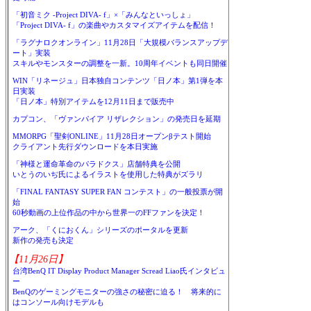
「初音ミク -Project DIVA- f」×「みんなといっしょ」
「Project DIVA- f」の楽曲やカスタマイズアイテムを配信！
「ラグナロクオンライン」11月28日「大規模バランスアップデ
ート」実装
スキルやモンスターの調整を一新。10周年イベントも同日開催
WIN「リネージュ」日本独自コンテンツ「日ノ本」第1弾を本
日実装
「日ノ本」特別アイテムを12月11日まで販売中
カプコン、「ヴァンパイア リザレクション」の発売日を延期
MMORPG「聖剣ONLINE」11月28日オープンβテスト開始
クライアント先行ダウンロードを本日実施
「神様と運命革命のパラドクス」店舗特典を公開
いとうのいぢ氏によるイラストを使用した特典がズラリ
「FINAL FANTASY SUPER FAN コンテスト」の一般投票が開
始
60秒動画の上位作品の中から世界一のFFファンを決定！
アーク、「くにおくん」シリーズのポータルを更新
新作の発売も決定
【11月26日】
台湾BenQ IT Display Product Manager Scread Liao氏インタビュ
ー
BenQのゲーミングモニターの強さの秘密に迫る！ 将来的に
はコンソール向けモデルも