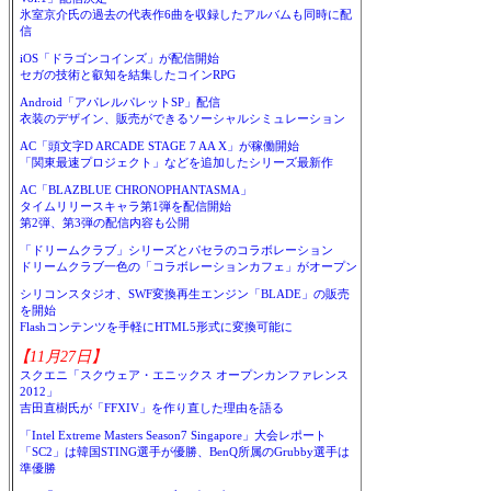
氷室京介氏の過去の代表作6曲を収録したアルバムも同時に配
信
iOS「ドラゴンコインズ」が配信開始
セガの技術と叡知を結集したコインRPG
Android「アパレルパレットSP」配信
衣装のデザイン、販売ができるソーシャルシミュレーション
AC「頭文字D ARCADE STAGE 7 AA X」が稼働開始
「関東最速プロジェクト」などを追加したシリーズ最新作
AC「BLAZBLUE CHRONOPHANTASMA」
タイムリリースキャラ第1弾を配信開始
第2弾、第3弾の配信内容も公開
「ドリームクラブ」シリーズとパセラのコラボレーション
ドリームクラブ一色の「コラボレーションカフェ」がオープン
シリコンスタジオ、SWF変換再生エンジン「BLADE」の販売
を開始
Flashコンテンツを手軽にHTML5形式に変換可能に
【11月27日】
スクエニ「スクウェア・エニックス オープンカンファレンス
2012」
吉田直樹氏が「FFXIV」を作り直した理由を語る
「Intel Extreme Masters Season7 Singapore」大会レポート
「SC2」は韓国STING選手が優勝、BenQ所属のGrubby選手は
準優勝