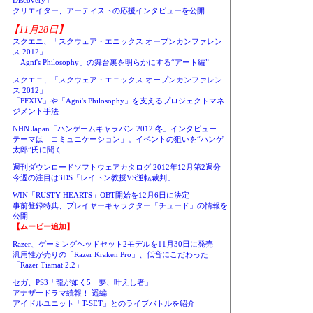
Discovery」
クリエイター、アーティストの応援インタビューを公開
【11月28日】
スクエニ、「スクウェア・エニックス オープンカンファレン
ス 2012」
「Agni's Philosophy」の舞台裏を明らかにする“アート編”
スクエニ、「スクウェア・エニックス オープンカンファレン
ス 2012」
「FFXIV」や「Agni's Philosophy」を支えるプロジェクトマネ
ジメント手法
NHN Japan「ハンゲームキャラバン 2012 冬」インタビュー
テーマは「コミュニケーション」。イベントの狙いを“ハンゲ
太郎”氏に聞く
週刊ダウンロードソフトウェアカタログ 2012年12月第2週分
今週の注目は3DS「レイトン教授VS逆転裁判」
WIN「RUSTY HEARTS」OBT開始を12月6日に決定
事前登録特典、プレイヤーキャラクター「チュード」の情報を
公開
【ムービー追加】
Razer、ゲーミングヘッドセット2モデルを11月30日に発売
汎用性が売りの「Razer Kraken Pro」、低音にこだわった
「Razer Tiamat 2.2」
セガ、PS3「龍が如く5 夢、叶えし者」
アナザードラマ続報！ 遥編
アイドルユニット「T-SET」とのライブバトルを紹介