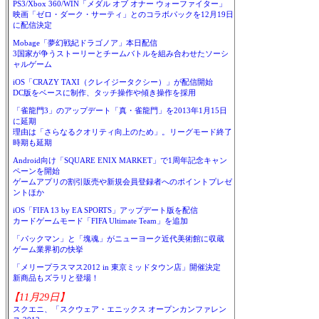
PS3/Xbox 360/WIN「メダル オブ オナー ウォーファイター」
映画「ゼロ・ダーク・サーティ」とのコラボパックを12月19日
に配信決定
Mobage「夢幻戦紀ドラゴノア」本日配信
3国家が争うストーリーとチームバトルを組み合わせたソーシ
ャルゲーム
iOS「CRAZY TAXI（クレイジータクシー）」が配信開始
DC版をベースに制作、タッチ操作や傾き操作を採用
「雀龍門3」のアップデート「真・雀龍門」を2013年1月15日
に延期
理由は「さらなるクオリティ向上のため」。リーグモード終了
時期も延期
Android向け「SQUARE ENIX MARKET」で1周年記念キャン
ペーンを開始
ゲームアプリの割引販売や新規会員登録者へのポイントプレゼ
ントほか
iOS「FIFA 13 by EA SPORTS」アップデート版を配信
カードゲームモード「FIFA Ultimate Team」を追加
「パックマン」と「塊魂」がニューヨーク近代美術館に収蔵
ゲーム業界初の快挙
「メリープラスマス2012 in 東京ミッドタウン店」開催決定
新商品もズラリと登場！
【11月29日】
スクエニ、「スクウェア・エニックス オープンカンファレン