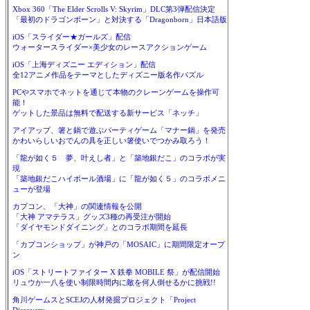
Xbox 360「The Elder Scrolls V: Skyrim」DLC第3弾配信決定
「最初のドラゴンボーン」と対決する「Dragonborn」日本語版
iOS「スライダー★ガールズ」配信
ウォータースライダー×美少女のレースアクションゲーム
iOS「上海ディズニー エディション」配信
全12アニメ作品をテーマとしたディズニー版名作パズル
PCやスマホでネットを通じて本物のクレーンゲームを操作可
能！
ゲットした景品は無料で配送する新サービス「ネッチ」
アイアップ、箸と鍋で遊ぶパーティゲーム「マナー鍋」を発売
かわいらしいおでんの具を正しい箸使いでつかみ取ろう！
「龍が如く５ 夢、叶えし者」と「築地銀だこ」のコラボが実
現
「築地銀だこハイボール酒場」に「龍が如く５」のコラボメニ
ューが登場
カプコン、「大神」の関連情報を公開
「大神 アマテラス」グッズ3種の再受注が開始
「ダイヤモンドダイニング」とのコラボ期間を延長
「カプコンショップ」が神戸の「MOSAIC」に期間限定オープ
ン
iOS「ストリートファイター X 鉄拳 MOBILE 祭」が配信開始
リュウか一八を使い制限時間内に敵を何人倒せるかに挑戦!!
角川ゲームスとSCEJの人材発掘プロジェクト「Project