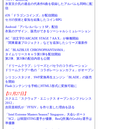
氷室京介氏の過去の代表作6曲を収録したアルバムも同時に配
信
iOS「ドラゴンコインズ」が配信開始
セガの技術と叡知を結集したコインRPG
Android「アパレルパレットSP」配信
衣装のデザイン、販売ができるソーシャルシミュレーション
AC「頭文字D ARCADE STAGE 7 AA X」が稼働開始
「関東最速プロジェクト」などを追加したシリーズ最新作
AC「BLAZBLUE CHRONOPHANTASMA」
タイムリリースキャラ第1弾を配信開始
第2弾、第3弾の配信内容も公開
「ドリームクラブ」シリーズとパセラのコラボレーション
ドリームクラブ一色の「コラボレーションカフェ」がオープン
シリコンスタジオ、SWF変換再生エンジン「BLADE」の販売
を開始
Flashコンテンツを手軽にHTML5形式に変換可能に
【11月27日】
スクエニ「スクウェア・エニックス オープンカンファレンス
2012」
吉田直樹氏が「FFXIV」を作り直した理由を語る
「Intel Extreme Masters Season7 Singapore」大会レポート
「SC2」は韓国STING選手が優勝、BenQ所属のGrubby選手は
準優勝