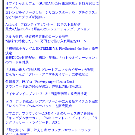
オフィシャルカフェ「GUNDAM Cafe 東京駅店」を12月20日に
オープン
赤レンガをイメージした「シリコンスター」や「プチグラス」
など“赤い”グッズが勢揃い
Android「フロンティアガンナー」β2テスト版配信
最大4人協力プレイ可能のガンシューティングアクション
スルガ銀行、鉄道模型専用のローンを発売
“趣味”に特化した、500万円まで借り入れ可能なローン
「機動戦士ガンダム EXTREME VS. PlayStation3 the Best」発売
決定
新規DLCを同時配信、初回生産版に「バトルオペレーション」
のコードを付属
「太鼓の達人×百獣大戦 グレートアニマルカイザー」が展開
どんちゃんが「グレートアニマルカイザー」に参戦など
角川書店、PS Vita「Fate/stay night [Realta Nua]」
ダウンロード版の発売が決定。体験版の配信も決定
「イナズマイレブン1・2・3!! 円堂守伝説」発売日決定
WIN「アラド戦記」レアアバターが手に入る新アイテムを追加
「レベルアップヘルパーパック」も販売開始
ガマニア、ブラウザゲーム3タイトルのサービス終了を発表
「キングダムサーガ」、「Webファントム・ブレイブ」、「ラ
ングリッサー・トライソード」の3つ
「龍が如く5 夢、叶えし者 オリジナルサウンドトラック
Vol.1」配信決定