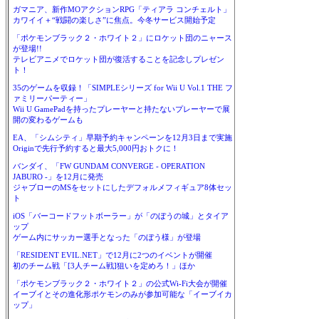
ガマニア、新作MOアクションRPG「ティアラ コンチェルト」
カワイイ＋“戦闘の楽しさ”に焦点。今冬サービス開始予定
「ポケモンブラック２・ホワイト２」にロケット団のニャース
が登場!!
テレビアニメでロケット団が復活することを記念しプレゼン
ト！
35のゲームを収録！「SIMPLEシリーズ for Wii U Vol.1 THE フ
ァミリーパーティー」
Wii U GamePadを持ったプレーヤーと持たないプレーヤーで展
開の変わるゲームも
EA、「シムシティ」早期予約キャンペーンを12月3日まで実施
Originで先行予約すると最大5,000円おトクに！
バンダイ、「FW GUNDAM CONVERGE - OPERATION
JABURO -」を12月に発売
ジャブローのMSをセットにしたデフォルメフィギュア8体セッ
ト
iOS「バーコードフットボーラー」が「のぼうの城」とタイア
ップ
ゲーム内にサッカー選手となった「のぼう様」が登場
「RESIDENT EVIL.NET」で12月に2つのイベントが開催
初のチーム戦「[3人チーム戦]狙いを定めろ！」ほか
「ポケモンブラック２・ホワイト２」の公式Wi-Fi大会が開催
イーブイとその進化形ポケモンのみが参加可能な「イーブイカ
ップ」