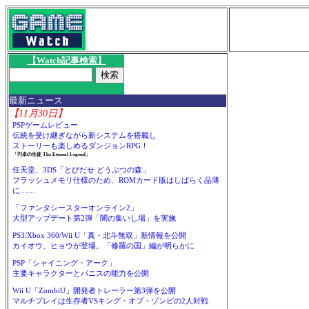
【Watch記事検索】
最新ニュース
【11月30日】
PSPゲームレビュー
伝統を受け継ぎながら新システムを搭載し
ストーリーも楽しめるダンジョンRPG！
「円卓の生徒 The Eternal Legend」
任天堂、3DS「とびだせ どうぶつの森」
フラッシュメモリ仕様のため、ROMカード版はしばらく品薄
に……
「ファンタシースターオンライン2」
大型アップデート第2弾「闇の集いし場」を実施
PS3/Xbox 360/Wii U「真・北斗無双」新情報を公開
カイオウ、ヒョウが登場。「修羅の国」編が明らかに
PSP「シャイニング・アーク」
主要キャラクターとパニスの能力を公開
Wii U「ZombiU」開発者トレーラー第3弾を公開
マルチプレイは生存者VSキング・オブ・ゾンビの2人対戦