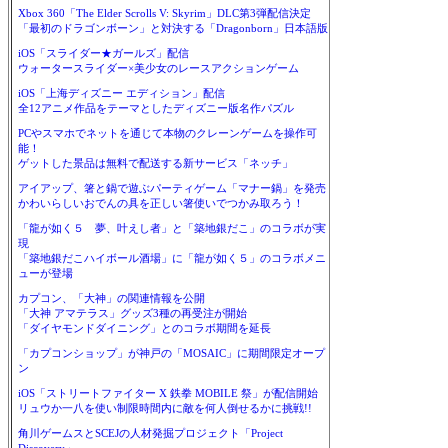
Xbox 360「The Elder Scrolls V: Skyrim」DLC第3弾配信決定
「最初のドラゴンボーン」と対決する「Dragonborn」日本語版
iOS「スライダー★ガールズ」配信
ウォータースライダー×美少女のレースアクションゲーム
iOS「上海ディズニー エディション」配信
全12アニメ作品をテーマとしたディズニー版名作パズル
PCやスマホでネットを通じて本物のクレーンゲームを操作可
能！
ゲットした景品は無料で配送する新サービス「ネッチ」
アイアップ、箸と鍋で遊ぶパーティゲーム「マナー鍋」を発売
かわいらしいおでんの具を正しい箸使いでつかみ取ろう！
「龍が如く５ 夢、叶えし者」と「築地銀だこ」のコラボが実
現
「築地銀だこハイボール酒場」に「龍が如く５」のコラボメニ
ューが登場
カプコン、「大神」の関連情報を公開
「大神 アマテラス」グッズ3種の再受注が開始
「ダイヤモンドダイニング」とのコラボ期間を延長
「カプコンショップ」が神戸の「MOSAIC」に期間限定オープ
ン
iOS「ストリートファイター X 鉄拳 MOBILE 祭」が配信開始
リュウか一八を使い制限時間内に敵を何人倒せるかに挑戦!!
角川ゲームスとSCEJの人材発掘プロジェクト「Project