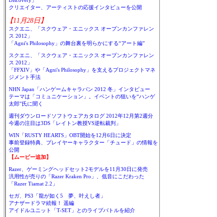
Discovery」
クリエイター、アーティストの応援インタビューを公開
【11月28日】
スクエニ、「スクウェア・エニックス オープンカンファレン
ス 2012」
「Agni's Philosophy」の舞台裏を明らかにする“アート編”
スクエニ、「スクウェア・エニックス オープンカンファレン
ス 2012」
「FFXIV」や「Agni's Philosophy」を支えるプロジェクトマネ
ジメント手法
NHN Japan「ハンゲームキャラバン 2012 冬」インタビュー
テーマは「コミュニケーション」。イベントの狙いを“ハンゲ
太郎”氏に聞く
週刊ダウンロードソフトウェアカタログ 2012年12月第2週分
今週の注目は3DS「レイトン教授VS逆転裁判」
WIN「RUSTY HEARTS」OBT開始を12月6日に決定
事前登録特典、プレイヤーキャラクター「チュード」の情報を
公開
【ムービー追加】
Razer、ゲーミングヘッドセット2モデルを11月30日に発売
汎用性が売りの「Razer Kraken Pro」、低音にこだわった
「Razer Tiamat 2.2」
セガ、PS3「龍が如く5 夢、叶えし者」
アナザードラマ続報！ 遥編
アイドルユニット「T-SET」とのライブバトルを紹介