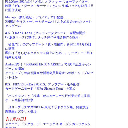
PS3/Xbox 360/WIN「メダル オブ オナー ウォーファイター」
映画「ゼロ・ダーク・サーティ」とのコラボパックを12月19日
に配信決定
Mobage「夢幻戦紀ドラゴノア」本日配信
3国家が争うストーリーとチームバトルを組み合わせたソーシ
ャルゲーム
iOS「CRAZY TAXI（クレイジータクシー）」が配信開始
DC版をベースに制作、タッチ操作や傾き操作を採用
「雀龍門3」のアップデート「真・雀龍門」を2013年1月15日
に延期
理由は「さらなるクオリティ向上のため」。リーグモード終了
時期も延期
Android向け「SQUARE ENIX MARKET」で1周年記念キャン
ペーンを開始
ゲームアプリの割引販売や新規会員登録者へのポイントプレゼ
ントほか
iOS「FIFA 13 by EA SPORTS」アップデート版を配信
カードゲームモード「FIFA Ultimate Team」を追加
「パックマン」と「塊魂」がニューヨーク近代美術館に収蔵
ゲーム業界初の快挙
「メリープラスマス2012 in 東京ミッドタウン店」開催決定
新商品もズラリと登場！
【11月29日】
スクエニ、「スクウェア・エニックス オープンカンファレン