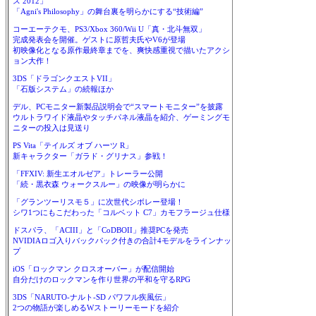
ス 2012」
「Agni's Philosophy」の舞台裏を明らかにする“技術編”
コーエーテクモ、PS3/Xbox 360/Wii U「真・北斗無双」
完成発表会を開催。ゲストに原哲夫氏やV6が登場
初映像化となる原作最終章までを、爽快感重視で描いたアクシ
ョン大作！
3DS「ドラゴンクエストVII」
「石版システム」の続報ほか
デル、PCモニター新製品説明会で“スマートモニター”を披露
ウルトラワイド液晶やタッチパネル液晶を紹介、ゲーミングモ
ニターの投入は見送り
PS Vita「テイルズ オブ ハーツ R」
新キャラクター「ガラド・グリナス」参戦！
「FFXIV: 新生エオルゼア」トレーラー公開
「続・黒衣森 ウォークスルー」の映像が明らかに
「グランツーリスモ５」に次世代シボレー登場！
シワ1つにもこだわった「コルベット C7」カモフラージュ仕様
ドスパラ、「ACIII」と「CoDBOII」推奨PCを発売
NVIDIAロゴ入りバックパック付きの合計4モデルをラインナッ
プ
iOS「ロックマン クロスオーバー」が配信開始
自分だけのロックマンを作り世界の平和を守るRPG
3DS「NARUTO-ナルト-SD パワフル疾風伝」
2つの物語が楽しめるWストーリーモードを紹介