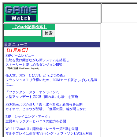
【Watch記事検索】
最新ニュース
【11月30日】
PSPゲームレビュー
伝統を受け継ぎながら新システムを搭載し
ストーリーも楽しめるダンジョンRPG！
「円卓の生徒 The Eternal Legend」
任天堂、3DS「とびだせ どうぶつの森」
フラッシュメモリ仕様のため、ROMカード版はしばらく品薄
に……
「ファンタシースターオンライン2」
大型アップデート第2弾「闇の集いし場」を実施
PS3/Xbox 360/Wii U「真・北斗無双」新情報を公開
カイオウ、ヒョウが登場。「修羅の国」編が明らかに
PSP「シャイニング・アーク」
主要キャラクターとパニスの能力を公開
Wii U「ZombiU」開発者トレーラー第3弾を公開
マルチプレイは生存者VSキング・オブ・ゾンビの2人対戦