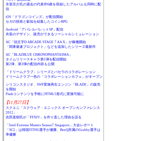
氷室京介氏の過去の代表作6曲を収録したアルバムも同時に配
信
iOS「ドラゴンコインズ」が配信開始
セガの技術と叡知を結集したコインRPG
Android「アパレルパレットSP」配信
衣装のデザイン、販売ができるソーシャルシミュレーション
AC「頭文字D ARCADE STAGE 7 AA X」が稼働開始
「関東最速プロジェクト」などを追加したシリーズ最新作
AC「BLAZBLUE CHRONOPHANTASMA」
タイムリリースキャラ第1弾を配信開始
第2弾、第3弾の配信内容も公開
「ドリームクラブ」シリーズとパセラのコラボレーション
ドリームクラブ一色の「コラボレーションカフェ」がオープン
シリコンスタジオ、SWF変換再生エンジン「BLADE」の販売
を開始
Flashコンテンツを手軽にHTML5形式に変換可能に
【11月27日】
スクエニ「スクウェア・エニックス オープンカンファレンス
2012」
吉田直樹氏が「FFXIV」を作り直した理由を語る
「Intel Extreme Masters Season7 Singapore」大会レポート
「SC2」は韓国STING選手が優勝、BenQ所属のGrubby選手は
準優勝