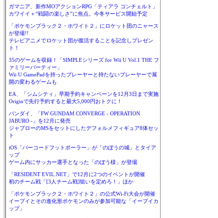
ガマニア、新作MOアクションRPG「ティアラ コンチェルト」
カワイイ＋“戦闘の楽しさ”に焦点。今冬サービス開始予定
「ポケモンブラック２・ホワイト２」にロケット団のニャース
が登場!!
テレビアニメでロケット団が復活することを記念しプレゼン
ト！
35のゲームを収録！「SIMPLEシリーズ for Wii U Vol.1 THE フ
ァミリーパーティー」
Wii U GamePadを持ったプレーヤーと持たないプレーヤーで展
開の変わるゲームも
EA、「シムシティ」早期予約キャンペーンを12月3日まで実施
Originで先行予約すると最大5,000円おトクに！
バンダイ、「FW GUNDAM CONVERGE - OPERATION
JABURO -」を12月に発売
ジャブローのMSをセットにしたデフォルメフィギュア8体セッ
ト
iOS「バーコードフットボーラー」が「のぼうの城」とタイア
ップ
ゲーム内にサッカー選手となった「のぼう様」が登場
「RESIDENT EVIL.NET」で12月に2つのイベントが開催
初のチーム戦「[3人チーム戦]狙いを定めろ！」ほか
「ポケモンブラック２・ホワイト２」の公式Wi-Fi大会が開催
イーブイとその進化形ポケモンのみが参加可能な「イーブイカ
ップ」