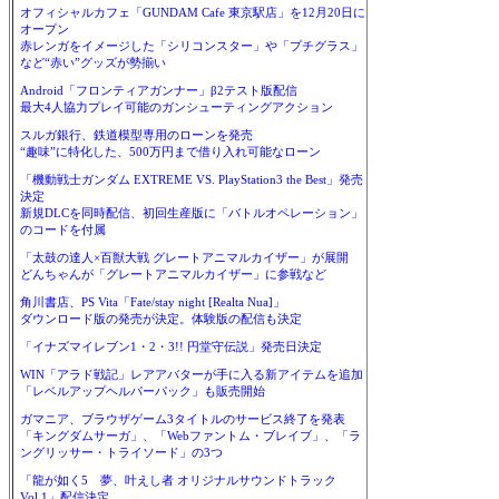
オフィシャルカフェ「GUNDAM Cafe 東京駅店」を12月20日に
オープン
赤レンガをイメージした「シリコンスター」や「プチグラス」
など“赤い”グッズが勢揃い
Android「フロンティアガンナー」β2テスト版配信
最大4人協力プレイ可能のガンシューティングアクション
スルガ銀行、鉄道模型専用のローンを発売
“趣味”に特化した、500万円まで借り入れ可能なローン
「機動戦士ガンダム EXTREME VS. PlayStation3 the Best」発売
決定
新規DLCを同時配信、初回生産版に「バトルオペレーション」
のコードを付属
「太鼓の達人×百獣大戦 グレートアニマルカイザー」が展開
どんちゃんが「グレートアニマルカイザー」に参戦など
角川書店、PS Vita「Fate/stay night [Realta Nua]」
ダウンロード版の発売が決定。体験版の配信も決定
「イナズマイレブン1・2・3!! 円堂守伝説」発売日決定
WIN「アラド戦記」レアアバターが手に入る新アイテムを追加
「レベルアップヘルパーパック」も販売開始
ガマニア、ブラウザゲーム3タイトルのサービス終了を発表
「キングダムサーガ」、「Webファントム・ブレイブ」、「ラ
ングリッサー・トライソード」の3つ
「龍が如く5 夢、叶えし者 オリジナルサウンドトラック
Vol.1」配信決定