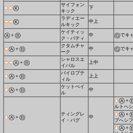
サイフォン
下
キック
ラディエー
中上
ルキック
ケイティッ
＋
中
でキ
ク・パティ
クタムチャ
＋
中
でキ
ーク
シャロスエ
＋
上中
イパル
パイロプテ
＋
上上
ィル
ケットぺイ
＋
中
ル
＋
ルトへ
ティングレ
＋
＋
中
イ・パグ
プへシ
＋