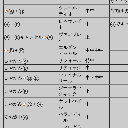
サイド
タンベル・
＋
中中
背向け
ティオ
ロゥサレイ
＋
中
でキ
ト
ヴァンブレ
＋
キャンセル
上
イ
エルダンテ
＋
中中中中
ィッカル
しゃがみ
サフォール
特中
しゃがみ
サティック
中
ヴァイナル
しゃがみ
.
中・中中
リール
ジーナラッ
しゃがみ
下
クキック
ケットぺイ
しゃがみ
＋
中
ル
バランディ
立ち途中
中
ール
ティレグラ