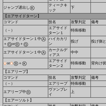
ティークキ
ジャンプ遅出し
下
ック
【エアサイドターン】
コマンド
技名
攻撃判定
備考
エアサイド
（－）
特殊移動
ターン１
エアサイドターン１中
ハイカカリ
投げ
投げ側
ン
＋
or
＋
カークルデ
エアサイドターン１中
中中
ィアス
エアサイド
or
＋
特殊移動
背向け
ターン２
【エアリープ】
コマンド
技名
攻撃判定
備考
（－）
エアリープ
特殊移動
ヴァンブレ
エアリープ中
上
イ
【エアーソルト】