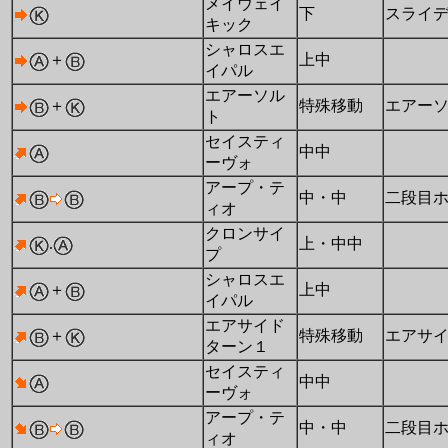
メイウェイ
下
スライ
キック
シャロスエ
＋
上中
イパル
エアーソル
＋
特殊移動
エアー
ト
セイスティ
中中
ーヴォ
アープ・テ
中・中
二段目
ィオ
クロンサイ
.
上・中中
プ
シャロスエ
＋
上中
イパル
エアサイド
＋
特殊移動
エアサ
ターン１
セイスティ
中中
ーヴォ
アープ・テ
中・中
二段目
ィオ