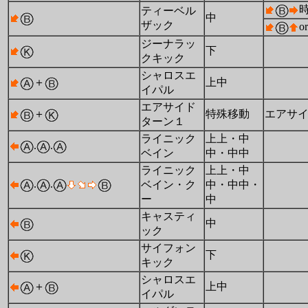
ティーベル
中
ザック
or
ジーナラッ
下
クキック
シャロスエ
＋
上中
イパル
エアサイド
＋
特殊移動
エアサ
ターン１
ライニック
上上・中
.
.
ベイン
中・中中
ライニック
上上・中
.
.
ベイン・ク
中・中中・
ー
中
キャスティ
中
ック
サイフォン
下
キック
シャロスエ
＋
上中
イパル