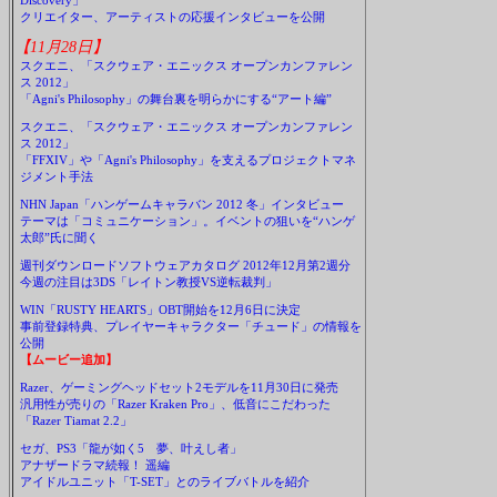
Discovery」
クリエイター、アーティストの応援インタビューを公開
【11月28日】
スクエニ、「スクウェア・エニックス オープンカンファレン
ス 2012」
「Agni's Philosophy」の舞台裏を明らかにする“アート編”
スクエニ、「スクウェア・エニックス オープンカンファレン
ス 2012」
「FFXIV」や「Agni's Philosophy」を支えるプロジェクトマネ
ジメント手法
NHN Japan「ハンゲームキャラバン 2012 冬」インタビュー
テーマは「コミュニケーション」。イベントの狙いを“ハンゲ
太郎”氏に聞く
週刊ダウンロードソフトウェアカタログ 2012年12月第2週分
今週の注目は3DS「レイトン教授VS逆転裁判」
WIN「RUSTY HEARTS」OBT開始を12月6日に決定
事前登録特典、プレイヤーキャラクター「チュード」の情報を
公開
【ムービー追加】
Razer、ゲーミングヘッドセット2モデルを11月30日に発売
汎用性が売りの「Razer Kraken Pro」、低音にこだわった
「Razer Tiamat 2.2」
セガ、PS3「龍が如く5 夢、叶えし者」
アナザードラマ続報！ 遥編
アイドルユニット「T-SET」とのライブバトルを紹介