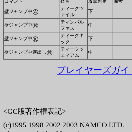
コマンド
技名
攻撃判定
備考
ティークツ
壁ジャンプ中
下
ァイル
ティンパル
壁ジャンプ中
中
ファス
ティークキ
壁ジャンプ中
下
ック
ティークツ
壁ジャンプ中遅出し
中
ェィアム
プレイヤーズガイド
<GC版著作権表記>
(c)1995 1998 2002 2003 NAMCO LTD.