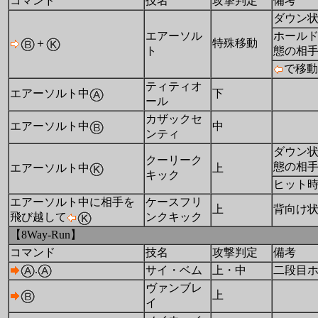
コマンド
技名
攻撃判定
備考
ダウン
エアーソル
ホール
＋
特殊移動
ト
態の相
で移動
ティティオ
エアーソルト中
下
ール
カザックセ
エアーソルト中
中
ンティ
ダウン
クーリーク
態の相
エアーソルト中
上
キック
ヒット
エアーソルト中に相手を
ケースフリ
上
背向け
飛び越して
ンクキック
【8Way-Run】
コマンド
技名
攻撃判定
備考
.
サイ・ベム
上・中
二段目
ヴァンブレ
上
イ