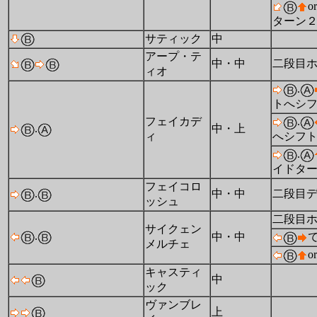
or
ターン
サティック
中
アープ・テ
中・中
二段目
ィオ
.
トへシ
フェイカデ
.
.
中・上
ィ
へシフ
.
イドタ
フェイコロ
.
中・中
二段目
ッシュ
二段目
サイクェン
.
中・中
メルチェ
or
キャスティ
中
ック
ヴァンブレ
上