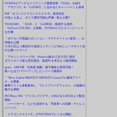
NVIDIAがアンチエイリアシング最新技術「TXAA」を紹介
「アサクリ3」や「CoD:BO2」に合わせたキャンペーンも発表
PSP「セブンスドラゴン２０２０-II」発売決定
40名にも及ぶ、ボイス選択可能な声優一覧も公開!!
TSUKUMO、「ACIII」と「CoDBOII」推奨PCを発売
「GeForce GTX 660」を搭載。NVIDIAロゴ入りバックパック
を付属
「ポケモン不思議のダンジョン～マグナゲートと∞迷宮～」の
情報を公開
11月23日より配信中の追加コンテンツとWebニュースサイト先
行公開パスワード
「アサシン クリードIII」Windows版を12月21日に発売
ダウンロード版も同日発売。推奨PCを本日より販売開始
gumi、GREE用「任侠道 覚醒」親子極道も実現可能！
様々な点でパワーアップしたシリーズ最新作
「“Revo Linked BRAVELY DEFAULT Concert”in 横浜アリー
ナ」を開催
豪華ゲストも多数参加し「ブレイブリーデフォルト」の楽曲の
魅力を満喫
PS3/Xbox 360「ドラゴンズドグマ」のDLCを12月4日より配信
開始
「ハードモード」などを追加する「求道者への試練・チャレン
ジパック」
「ドラゴンクエストX」がTSUTAYAでレンタル開始