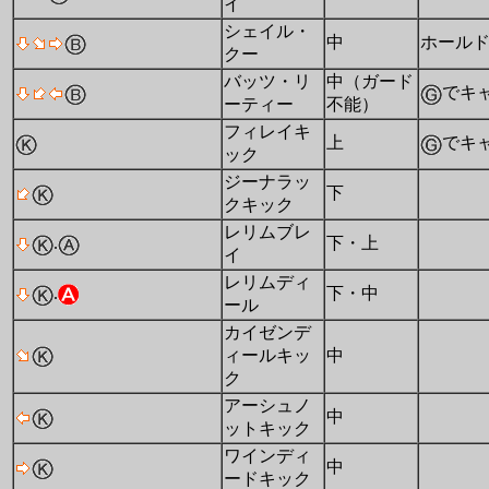
イ
シェイル・
中
ホール
クー
バッツ・リ
中（ガード
でキ
ーティー
不能）
フィレイキ
上
でキ
ック
ジーナラッ
下
クキック
レリムブレ
.
下・上
イ
レリムディ
.
下・中
ール
カイゼンデ
ィールキッ
中
ク
アーシュノ
中
ットキック
ワインディ
中
ードキック