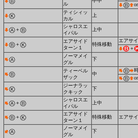
中中
ル
or
ティシィッ
上
カル
シャロスエ
＋
上中
イパル
エアサ
エアサイド
＋
特殊移動
ターン１
＋
ノーマメイ
下
グル
ティーベル
中
ザック
or
ジーナラッ
下
クキック
シャロスエ
＋
上中
イパル
エアサイド
＋
特殊移動
エアサ
ターン１
ノーマメイ
下
グル