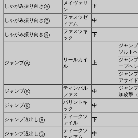
メイヴァリ
しゃがみ振り向き
下
ン
ファスツゼ
しゃがみ振り向き
中
ィアム
ファスツキ
しゃがみ振り向き
下
ック
ジャン
ソルト
リールカイ
ジャン
ジャンプ
上
ル
ープへ
ジャン
アサイ
ティンパル
ジャン
ジャンプ
中
ファス
加攻撃
パリントキ
ジャンプ
中
ック
ティークツ
ジャンプ遅出し
下
ァイル
ティークツ
ジャンプ遅出し
中
ェィアム