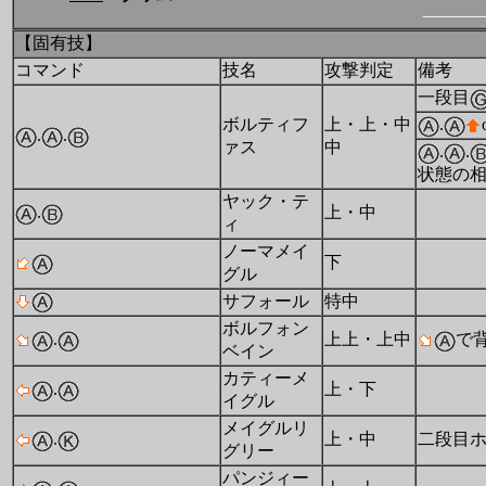
【固有技】
コマンド
技名
攻撃判定
備考
一段目
ボルティフ
上・上・中
.
.
.
ァス
中
.
.
状態の
ヤック・テ
.
上・中
ィ
ノーマメイ
下
グル
サフォール
特中
ボルフォン
.
上上・上中
で
ベイン
カティーメ
.
上・下
イグル
メイグルリ
.
上・中
二段目
グリー
パンジィー