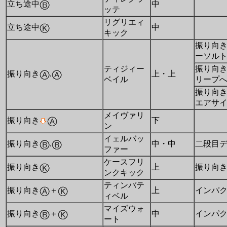
立ち途中
中
ッテ
リグリエィ
立ち途中
中
キック
振り向
ーソル
ティジィー
振り向
振り向き
.
上・上
ベイル
リープ
振り向
エアサ
メイヴァリ
振り向き
下
ン
イェルバッ
振り向き
.
中・中
二段目
ファー
ケースフリ
振り向き
上
振り向
ンクキック
ティンバテ
振り向き
＋
上
インパ
ィベル
マイズウォ
振り向き
＋
中
インパ
ート