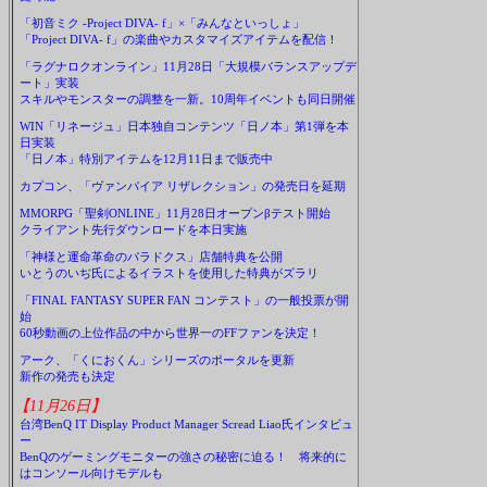
「初音ミク -Project DIVA- f」×「みんなといっしょ」
「Project DIVA- f」の楽曲やカスタマイズアイテムを配信！
「ラグナロクオンライン」11月28日「大規模バランスアップデ
ート」実装
スキルやモンスターの調整を一新。10周年イベントも同日開催
WIN「リネージュ」日本独自コンテンツ「日ノ本」第1弾を本
日実装
「日ノ本」特別アイテムを12月11日まで販売中
カプコン、「ヴァンパイア リザレクション」の発売日を延期
MMORPG「聖剣ONLINE」11月28日オープンβテスト開始
クライアント先行ダウンロードを本日実施
「神様と運命革命のパラドクス」店舗特典を公開
いとうのいぢ氏によるイラストを使用した特典がズラリ
「FINAL FANTASY SUPER FAN コンテスト」の一般投票が開
始
60秒動画の上位作品の中から世界一のFFファンを決定！
アーク、「くにおくん」シリーズのポータルを更新
新作の発売も決定
【11月26日】
台湾BenQ IT Display Product Manager Scread Liao氏インタビュ
ー
BenQのゲーミングモニターの強さの秘密に迫る！ 将来的に
はコンソール向けモデルも