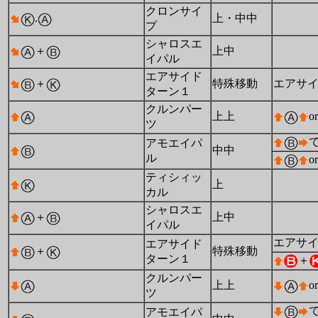
クロンサイ
.
上・中中
プ
シャロスエ
＋
上中
イパル
エアサイド
＋
特殊移動
エアサ
ターン１
クルンパー
上上
or
ツ
アモエイパ
中中
ル
or
ティシィッ
上
カル
シャロスエ
＋
上中
イパル
エアサ
エアサイド
＋
特殊移動
ターン１
＋
クルンパー
上上
or
ツ
アモエイパ