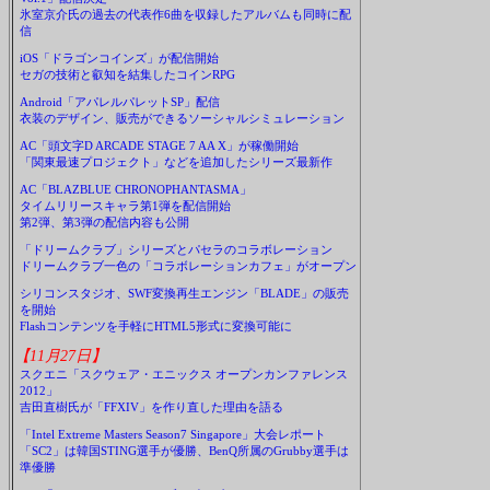
氷室京介氏の過去の代表作6曲を収録したアルバムも同時に配
信
iOS「ドラゴンコインズ」が配信開始
セガの技術と叡知を結集したコインRPG
Android「アパレルパレットSP」配信
衣装のデザイン、販売ができるソーシャルシミュレーション
AC「頭文字D ARCADE STAGE 7 AA X」が稼働開始
「関東最速プロジェクト」などを追加したシリーズ最新作
AC「BLAZBLUE CHRONOPHANTASMA」
タイムリリースキャラ第1弾を配信開始
第2弾、第3弾の配信内容も公開
「ドリームクラブ」シリーズとパセラのコラボレーション
ドリームクラブ一色の「コラボレーションカフェ」がオープン
シリコンスタジオ、SWF変換再生エンジン「BLADE」の販売
を開始
Flashコンテンツを手軽にHTML5形式に変換可能に
【11月27日】
スクエニ「スクウェア・エニックス オープンカンファレンス
2012」
吉田直樹氏が「FFXIV」を作り直した理由を語る
「Intel Extreme Masters Season7 Singapore」大会レポート
「SC2」は韓国STING選手が優勝、BenQ所属のGrubby選手は
準優勝