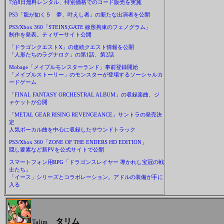
7泊8日無料レンタル、特別価格でのコード販売を実施
PS3「龍が如く５ 夢、叶えし者」の新たな出演者を公開
PS3/Xbox 360「STEINS;GATE 線形拘束のフェノグラム」
制作を発表。ティザーサイト公開
「ドラゴンクエストX」の連続クエスト情報を公開
「人形たちのラグナロク」の第1話、第2話
Mobage「メイプルモンスターランド」事前登録開始
「メイプルストーリー」のモンスターが登場するソーシャルカ
ードゲーム
「FINAL FANTASY ORCHESTRAL ALBUM」の収録楽曲、ジ
ャケットが公開
「METAL GEAR RISING REVENGEANCE」サントラの発売決
定
人気ボーカル曲を中心に収録したサウンドトラック
PS3/Xbox 360「ZONE OF THE ENDERS HD EDITION」
隠し要素など新PVを公式サイトで公開
スマートフォン用RPG「ドラゴンスレイヤー 導かれし宝冠の戦
士たち」
「イース」シリーズとコラボレーション。アドルの装備が手に
入る
タリム
Talim