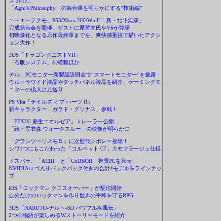
ス 2012」
「Agni's Philosophy」の舞台裏を明らかにする“技術編”
コーエーテクモ、PS3/Xbox 360/Wii U「真・北斗無双」
完成発表会を開催。ゲストに原哲夫氏やV6が登場
初映像化となる原作最終章までを、爽快感重視で描いたアクシ
ョン大作！
3DS「ドラゴンクエストVII」
「石版システム」の続報ほか
デル、PCモニター新製品説明会で“スマートモニター”を披露
ウルトラワイド液晶やタッチパネル液晶を紹介、ゲーミングモ
ニターの投入は見送り
PS Vita「テイルズ オブ ハーツ R」
新キャラクター「ガラド・グリナス」参戦！
「FFXIV: 新生エオルゼア」トレーラー公開
「続・黒衣森 ウォークスルー」の映像が明らかに
「グランツーリスモ５」に次世代シボレー登場！
シワ1つにもこだわった「コルベット C7」カモフラージュ仕様
ドスパラ、「ACIII」と「CoDBOII」推奨PCを発売
NVIDIAロゴ入りバックパック付きの合計4モデルをラインナッ
プ
iOS「ロックマン クロスオーバー」が配信開始
自分だけのロックマンを作り世界の平和を守るRPG
3DS「NARUTO-ナルト-SD パワフル疾風伝」
2つの物語が楽しめるWストーリーモードを紹介