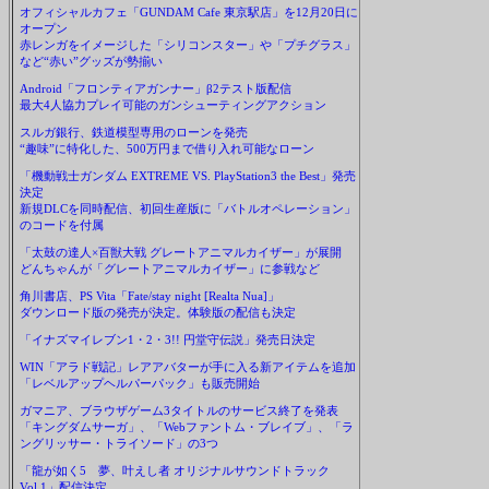
オフィシャルカフェ「GUNDAM Cafe 東京駅店」を12月20日に
オープン
赤レンガをイメージした「シリコンスター」や「プチグラス」
など“赤い”グッズが勢揃い
Android「フロンティアガンナー」β2テスト版配信
最大4人協力プレイ可能のガンシューティングアクション
スルガ銀行、鉄道模型専用のローンを発売
“趣味”に特化した、500万円まで借り入れ可能なローン
「機動戦士ガンダム EXTREME VS. PlayStation3 the Best」発売
決定
新規DLCを同時配信、初回生産版に「バトルオペレーション」
のコードを付属
「太鼓の達人×百獣大戦 グレートアニマルカイザー」が展開
どんちゃんが「グレートアニマルカイザー」に参戦など
角川書店、PS Vita「Fate/stay night [Realta Nua]」
ダウンロード版の発売が決定。体験版の配信も決定
「イナズマイレブン1・2・3!! 円堂守伝説」発売日決定
WIN「アラド戦記」レアアバターが手に入る新アイテムを追加
「レベルアップヘルパーパック」も販売開始
ガマニア、ブラウザゲーム3タイトルのサービス終了を発表
「キングダムサーガ」、「Webファントム・ブレイブ」、「ラ
ングリッサー・トライソード」の3つ
「龍が如く5 夢、叶えし者 オリジナルサウンドトラック
Vol.1」配信決定