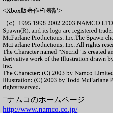
<Xbox版著作権表記>
（c）1995 1998 2002 2003 NAMCO LTD
Spawn(R), and its logo are registered trad
McFarlane Productions, Inc.The Spawn cha
McFarlane Productions, Inc. All rights rese
The Character named "Necrid" is created
derivative work of the Illustration drawn 
Inc.
The Character: (C) 2003 by Namco Limited. 
Illustration: (C) 2003 by Todd McFarlane P
rightsreserved.
□ナムコのホームページ
http://www.namco.co.jp/