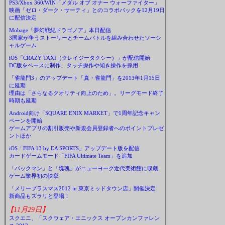
PS3/Xbox 360/WIN「メダル オブ オナー ウォーファイター」
映画「ゼロ・ダーク・サーティ」とのコラボパックを12月19日
に配信決定
Mobage「夢幻戦紀ドラゴノア」本日配信
3国家が争うストーリーとチームバトルを組み合わせたソーシ
ャルゲーム
iOS「CRAZY TAXI（クレイジータクシー）」が配信開始
DC版をベースに制作、タッチ操作や傾き操作を採用
「雀龍門3」のアップデート「真・雀龍門」を2013年1月15日
に延期
理由は「さらなるクオリティ向上のため」。リーグモード終了
時期も延期
Android向け「SQUARE ENIX MARKET」で1周年記念キャン
ペーンを開始
ゲームアプリの割引販売や新規会員登録者へのポイントプレゼ
ントほか
iOS「FIFA 13 by EA SPORTS」アップデート版を配信
カードゲームモード「FIFA Ultimate Team」を追加
「パックマン」と「塊魂」がニューヨーク近代美術館に収蔵
ゲーム業界初の快挙
「メリープラスマス2012 in 東京ミッドタウン店」開催決定
新商品もズラリと登場！
【11月29日】
スクエニ、「スクウェア・エニックス オープンカンファレン