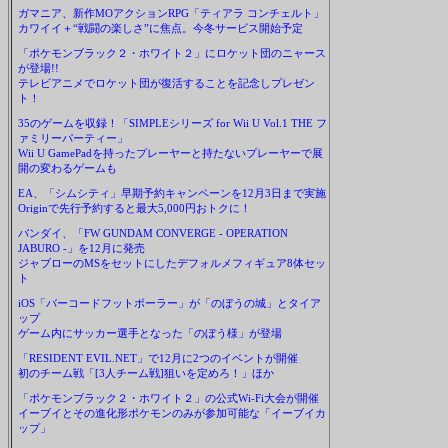
ガマニア、新作MOアクションRPG「ティアラ コンチェルト」
カワイイ＋“戦闘の楽しさ”に焦点。今冬サービス開始予定
「ポケモンブラック２・ホワイト２」にロケット団のニャース
が登場!!
テレビアニメでロケット団が復活することを記念しプレゼン
ト！
35のゲームを収録！「SIMPLEシリーズ for Wii U Vol.1 THE フ
ァミリーパーティー」
Wii U GamePadを持ったプレーヤーと持たないプレーヤーで展
開の変わるゲームも
EA、「シムシティ」早期予約キャンペーンを12月3日まで実施
Originで先行予約すると最大5,000円おトクに！
バンダイ、「FW GUNDAM CONVERGE - OPERATION
JABURO -」を12月に発売
ジャブローのMSをセットにしたデフォルメフィギュア8体セッ
ト
iOS「バーコードフットボーラー」が「のぼうの城」とタイア
ップ
ゲーム内にサッカー選手となった「のぼう様」が登場
「RESIDENT EVIL.NET」で12月に2つのイベントが開催
初のチーム戦「[3人チーム戦]狙いを定めろ！」ほか
「ポケモンブラック２・ホワイト２」の公式Wi-Fi大会が開催
イーブイとその進化形ポケモンのみが参加可能な「イーブイカ
ップ」