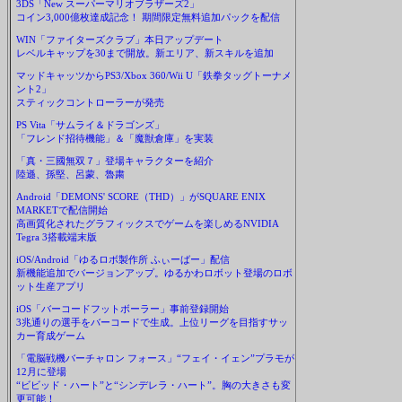
3DS「New スーパーマリオブラザーズ2」
コイン3,000億枚達成記念！ 期間限定無料追加パックを配信
WIN「ファイターズクラブ」本日アップデート
レベルキャップを30まで開放。新エリア、新スキルを追加
マッドキャッツからPS3/Xbox 360/Wii U「鉄拳タッグトーナメ
ント2」
スティックコントローラーが発売
PS Vita「サムライ＆ドラゴンズ」
「フレンド招待機能」＆「魔獣倉庫」を実装
「真・三國無双７」登場キャラクターを紹介
陸遜、孫堅、呂蒙、魯粛
Android「DEMONS' SCORE（THD）」がSQUARE ENIX
MARKETで配信開始
高画質化されたグラフィックスでゲームを楽しめるNVIDIA
Tegra 3搭載端末版
iOS/Android「ゆるロボ製作所 ふぃーばー」配信
新機能追加でバージョンアップ。ゆるかわロボット登場のロボ
ット生産アプリ
iOS「バーコードフットボーラー」事前登録開始
3兆通りの選手をバーコードで生成。上位リーグを目指すサッ
カー育成ゲーム
「電脳戦機バーチャロン フォース」“フェイ・イェン”プラモが
12月に登場
“ビビッド・ハート”と“シンデレラ・ハート”。胸の大きさも変
更可能！