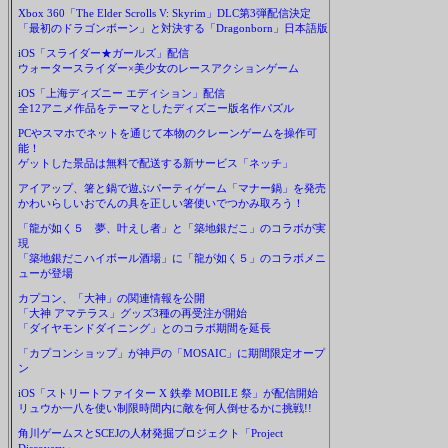
Xbox 360「The Elder Scrolls V: Skyrim」DLC第3弾配信決定
「最初のドラゴンボーン」と対決する「Dragonborn」日本語版
iOS「スライダー★ガールズ」配信
ウォータースライダー×美少女のレースアクションゲーム
iOS「上海ディズニー エディション」配信
全12アニメ作品をテーマとしたディズニー版名作パズル
PCやスマホでネットを通じて本物のクレーンゲームを操作可
能！
ゲットした景品は無料で配送する新サービス「ネッチ」
アイアップ、箸と鍋で遊ぶパーティゲーム「マナー鍋」を発売
かわいらしいおでんの具を正しい箸使いでつかみ取ろう！
「龍が如く５ 夢、叶えし者」と「築地銀だこ」のコラボが実
現
「築地銀だこハイボール酒場」に「龍が如く５」のコラボメニ
ューが登場
カプコン、「大神」の関連情報を公開
「大神 アマテラス」グッズ3種の再受注が開始
「ダイヤモンドダイニング」とのコラボ期間を延長
「カプコンショップ」が神戸の「MOSAIC」に期間限定オープ
ン
iOS「ストリートファイター X 鉄拳 MOBILE 祭」が配信開始
リュウか一八を使い制限時間内に敵を何人倒せるかに挑戦!!
角川ゲームスとSCEJの人材発掘プロジェクト「Project