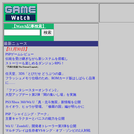
【Watch記事検索】
最新ニュース
【11月30日】
PSPゲームレビュー
伝統を受け継ぎながら新システムを搭載し
ストーリーも楽しめるダンジョンRPG！
「円卓の生徒 The Eternal Legend」
任天堂、3DS「とびだせ どうぶつの森」
フラッシュメモリ仕様のため、ROMカード版はしばらく品薄
に……
「ファンタシースターオンライン2」
大型アップデート第2弾「闇の集いし場」を実施
PS3/Xbox 360/Wii U「真・北斗無双」新情報を公開
カイオウ、ヒョウが登場。「修羅の国」編が明らかに
PSP「シャイニング・アーク」
主要キャラクターとパニスの能力を公開
Wii U「ZombiU」開発者トレーラー第3弾を公開
マルチプレイは生存者VSキング・オブ・ゾンビの2人対戦