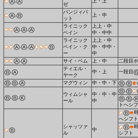
.
上・上
ゼ
パンジィパ
.
上・中
ット
ライニック
上上・中
.
.
ベイン
中・中中
ライニック
上上・中
.
.
ベイン・ク
中・中中・
ー
中
.
サイ・ベム
上・中
二段目
ティエル・
.
中・上
一段目
ヤーク
.
.
マグウィン
中・中・下
.
.
ウィムシャ
中・中・中
.
.
.
.
ール
中
トへシ
へシフ
シャッツァ
中
ル
シフト