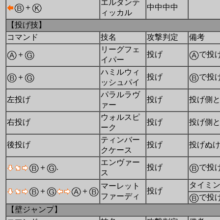
エルダンテ
＋
中中中中
ィッカル
【投げ技】
コマンド
技名
攻撃判定
備考
リーグフェ
＋
投げ
で投
イパー
ハミルウィ
＋
投げ
で投
ッシュパイ
パラルラヴ
左投げ
投げ
投げ側
ァー
ウォルスピ
右投げ
投げ
投げ側
ーク
ティンバー
後投げ
投げ
投げぬ
クケース
エンヴァー
＋
.
投げ
で投
ス
タイミ
マーレット
＋
＋
投げ
ファーディ
で投
【壁ジャンプ】