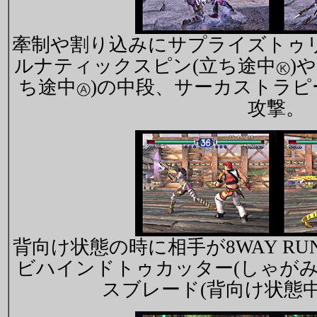
牽制や割り込みにサプライズトゥ
ルナティックスピン(立ち途中
)
ち途中
)の中段、サーカストラピ
攻撃。
背向け状態の時に相手が8WAY R
ビハインドトゥカッター(しゃが
スブレード(背向け状態