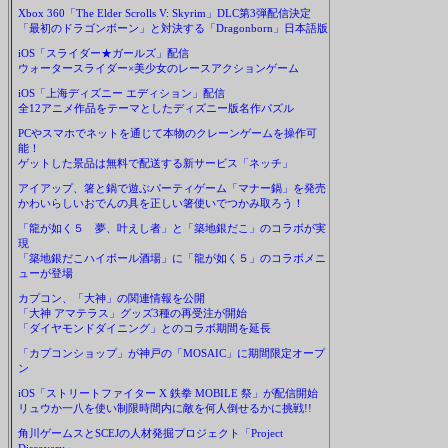
Xbox 360「The Elder Scrolls V: Skyrim」DLC第3弾配信決定
「最初のドラゴンボーン」と対決する「Dragonborn」日本語版
iOS「スライダー★ガールズ」配信
ウォータースライダー×美少女のレースアクションゲーム
iOS「上海ディズニー エディション」配信
全12アニメ作品をテーマとしたディズニー版名作パズル
PCやスマホでネットを通じて本物のクレーンゲームを操作可
能！
ゲットした景品は無料で配送する新サービス「ネッチ」
アイアップ、箸と鍋で遊ぶパーティゲーム「マナー鍋」を発売
かわいらしいおでんの具を正しい箸使いでつかみ取ろう！
「龍が如く５ 夢、叶えし者」と「築地銀だこ」のコラボが実
現
「築地銀だこハイボール酒場」に「龍が如く５」のコラボメニ
ューが登場
カプコン、「大神」の関連情報を公開
「大神 アマテラス」グッズ3種の再受注が開始
「ダイヤモンドダイニング」とのコラボ期間を延長
「カプコンショップ」が神戸の「MOSAIC」に期間限定オープ
ン
iOS「ストリートファイター X 鉄拳 MOBILE 祭」が配信開始
リュウか一八を使い制限時間内に敵を何人倒せるかに挑戦!!
角川ゲームスとSCEJの人材発掘プロジェクト「Project