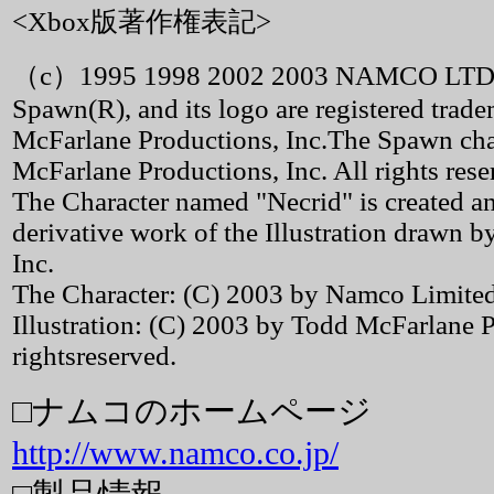
<Xbox版著作権表記>
（c）1995 1998 2002 2003 NAMCO LTD
Spawn(R), and its logo are registered trad
McFarlane Productions, Inc.The Spawn cha
McFarlane Productions, Inc. All rights rese
The Character named "Necrid" is created
derivative work of the Illustration drawn 
Inc.
The Character: (C) 2003 by Namco Limited. 
Illustration: (C) 2003 by Todd McFarlane P
rightsreserved.
□ナムコのホームページ
http://www.namco.co.jp/