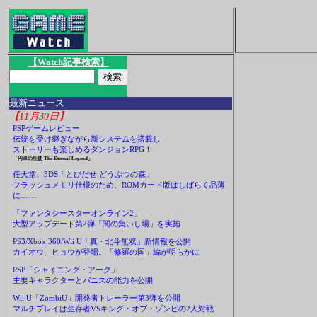
【Watch記事検索】
最新ニュース
【11月30日】
PSPゲームレビュー
伝統を受け継ぎながら新システムを搭載し
ストーリーも楽しめるダンジョンRPG！
「円卓の生徒 The Eternal Legend」
任天堂、3DS「とびだせ どうぶつの森」
フラッシュメモリ仕様のため、ROMカード版はしばらく品薄
に……
「ファンタシースターオンライン2」
大型アップデート第2弾「闇の集いし場」を実施
PS3/Xbox 360/Wii U「真・北斗無双」新情報を公開
カイオウ、ヒョウが登場。「修羅の国」編が明らかに
PSP「シャイニング・アーク」
主要キャラクターとパニスの能力を公開
Wii U「ZombiU」開発者トレーラー第3弾を公開
マルチプレイは生存者VSキング・オブ・ゾンビの2人対戦