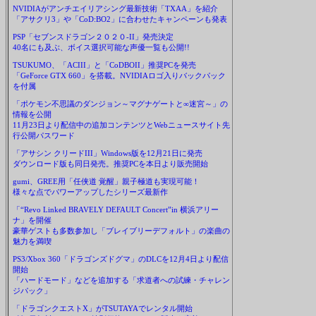
NVIDIAがアンチエイリアシング最新技術「TXAA」を紹介
「アサクリ3」や「CoD:BO2」に合わせたキャンペーンも発表
PSP「セブンスドラゴン２０２０-II」発売決定
40名にも及ぶ、ボイス選択可能な声優一覧も公開!!
TSUKUMO、「ACIII」と「CoDBOII」推奨PCを発売
「GeForce GTX 660」を搭載。NVIDIAロゴ入りバックパック
を付属
「ポケモン不思議のダンジョン～マグナゲートと∞迷宮～」の
情報を公開
11月23日より配信中の追加コンテンツとWebニュースサイト先
行公開パスワード
「アサシン クリードIII」Windows版を12月21日に発売
ダウンロード版も同日発売。推奨PCを本日より販売開始
gumi、GREE用「任侠道 覚醒」親子極道も実現可能！
様々な点でパワーアップしたシリーズ最新作
「“Revo Linked BRAVELY DEFAULT Concert”in 横浜アリー
ナ」を開催
豪華ゲストも多数参加し「ブレイブリーデフォルト」の楽曲の
魅力を満喫
PS3/Xbox 360「ドラゴンズドグマ」のDLCを12月4日より配信
開始
「ハードモード」などを追加する「求道者への試練・チャレン
ジパック」
「ドラゴンクエストX」がTSUTAYAでレンタル開始