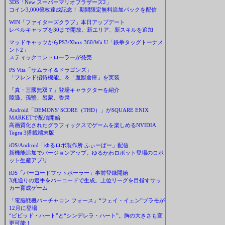
3DS「New スーパーマリオブラザーズ2」
コイン3,000億枚達成記念！ 期間限定無料追加パックを配信
WIN「ファイターズクラブ」本日アップデート
レベルキャップを30まで開放。新エリア、新スキルを追加
マッドキャッツからPS3/Xbox 360/Wii U「鉄拳タッグトーナメ
ント2」
スティックコントローラーが発売
PS Vita「サムライ＆ドラゴンズ」
「フレンド招待機能」＆「魔獣倉庫」を実装
「真・三國無双７」登場キャラクターを紹介
陸遜、孫堅、呂蒙、魯粛
Android「DEMONS' SCORE（THD）」がSQUARE ENIX
MARKETで配信開始
高画質化されたグラフィックスでゲームを楽しめるNVIDIA
Tegra 3搭載端末版
iOS/Android「ゆるロボ製作所 ふぃーばー」配信
新機能追加でバージョンアップ。ゆるかわロボット登場のロボ
ット生産アプリ
iOS「バーコードフットボーラー」事前登録開始
3兆通りの選手をバーコードで生成。上位リーグを目指すサッ
カー育成ゲーム
「電脳戦機バーチャロン フォース」“フェイ・イェン”プラモが
12月に登場
“ビビッド・ハート”と“シンデレラ・ハート”。胸の大きさも変
更可能！