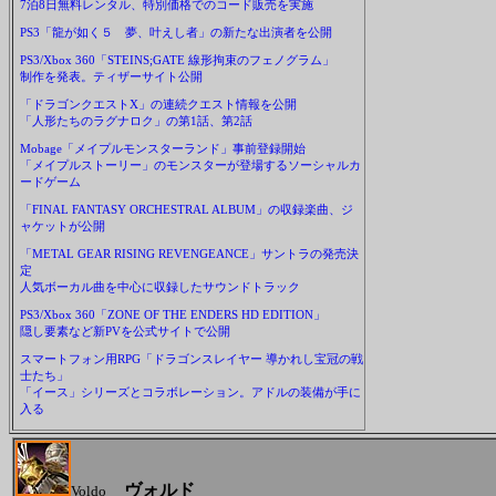
7泊8日無料レンタル、特別価格でのコード販売を実施
PS3「龍が如く５ 夢、叶えし者」の新たな出演者を公開
PS3/Xbox 360「STEINS;GATE 線形拘束のフェノグラム」
制作を発表。ティザーサイト公開
「ドラゴンクエストX」の連続クエスト情報を公開
「人形たちのラグナロク」の第1話、第2話
Mobage「メイプルモンスターランド」事前登録開始
「メイプルストーリー」のモンスターが登場するソーシャルカ
ードゲーム
「FINAL FANTASY ORCHESTRAL ALBUM」の収録楽曲、ジ
ャケットが公開
「METAL GEAR RISING REVENGEANCE」サントラの発売決
定
人気ボーカル曲を中心に収録したサウンドトラック
PS3/Xbox 360「ZONE OF THE ENDERS HD EDITION」
隠し要素など新PVを公式サイトで公開
スマートフォン用RPG「ドラゴンスレイヤー 導かれし宝冠の戦
士たち」
「イース」シリーズとコラボレーション。アドルの装備が手に
入る
ヴォルド
Voldo