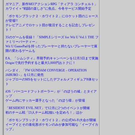
ガマニア、新作MOアクションRPG「ティアラ コンチェルト」
カワイイ＋“戦闘の楽しさ”に焦点。今冬サービス開始予定
「ポケモンブラック２・ホワイト２」にロケット団のニャース
が登場!!
テレビアニメでロケット団が復活することを記念しプレゼン
ト！
35のゲームを収録！「SIMPLEシリーズ for Wii U Vol.1 THE フ
ァミリーパーティー」
Wii U GamePadを持ったプレーヤーと持たないプレーヤーで展
開の変わるゲームも
EA、「シムシティ」早期予約キャンペーンを12月3日まで実施
Originで先行予約すると最大5,000円おトクに！
バンダイ、「FW GUNDAM CONVERGE - OPERATION
JABURO -」を12月に発売
ジャブローのMSをセットにしたデフォルメフィギュア8体セッ
ト
iOS「バーコードフットボーラー」が「のぼうの城」とタイア
ップ
ゲーム内にサッカー選手となった「のぼう様」が登場
「RESIDENT EVIL.NET」で12月に2つのイベントが開催
初のチーム戦「[3人チーム戦]狙いを定めろ！」ほか
「ポケモンブラック２・ホワイト２」の公式Wi-Fi大会が開催
イーブイとその進化形ポケモンのみが参加可能な「イーブイカ
ップ」