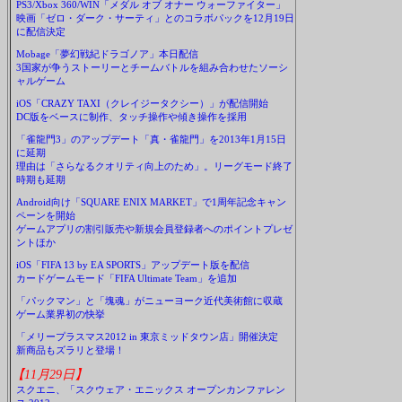
PS3/Xbox 360/WIN「メダル オブ オナー ウォーファイター」
映画「ゼロ・ダーク・サーティ」とのコラボパックを12月19日
に配信決定
Mobage「夢幻戦紀ドラゴノア」本日配信
3国家が争うストーリーとチームバトルを組み合わせたソーシ
ャルゲーム
iOS「CRAZY TAXI（クレイジータクシー）」が配信開始
DC版をベースに制作、タッチ操作や傾き操作を採用
「雀龍門3」のアップデート「真・雀龍門」を2013年1月15日
に延期
理由は「さらなるクオリティ向上のため」。リーグモード終了
時期も延期
Android向け「SQUARE ENIX MARKET」で1周年記念キャン
ペーンを開始
ゲームアプリの割引販売や新規会員登録者へのポイントプレゼ
ントほか
iOS「FIFA 13 by EA SPORTS」アップデート版を配信
カードゲームモード「FIFA Ultimate Team」を追加
「パックマン」と「塊魂」がニューヨーク近代美術館に収蔵
ゲーム業界初の快挙
「メリープラスマス2012 in 東京ミッドタウン店」開催決定
新商品もズラリと登場！
【11月29日】
スクエニ、「スクウェア・エニックス オープンカンファレン