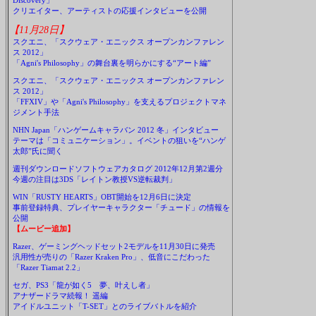
Discovery」
クリエイター、アーティストの応援インタビューを公開
【11月28日】
スクエニ、「スクウェア・エニックス オープンカンファレン
ス 2012」
「Agni's Philosophy」の舞台裏を明らかにする“アート編”
スクエニ、「スクウェア・エニックス オープンカンファレン
ス 2012」
「FFXIV」や「Agni's Philosophy」を支えるプロジェクトマネ
ジメント手法
NHN Japan「ハンゲームキャラバン 2012 冬」インタビュー
テーマは「コミュニケーション」。イベントの狙いを“ハンゲ
太郎”氏に聞く
週刊ダウンロードソフトウェアカタログ 2012年12月第2週分
今週の注目は3DS「レイトン教授VS逆転裁判」
WIN「RUSTY HEARTS」OBT開始を12月6日に決定
事前登録特典、プレイヤーキャラクター「チュード」の情報を
公開
【ムービー追加】
Razer、ゲーミングヘッドセット2モデルを11月30日に発売
汎用性が売りの「Razer Kraken Pro」、低音にこだわった
「Razer Tiamat 2.2」
セガ、PS3「龍が如く5 夢、叶えし者」
アナザードラマ続報！ 遥編
アイドルユニット「T-SET」とのライブバトルを紹介