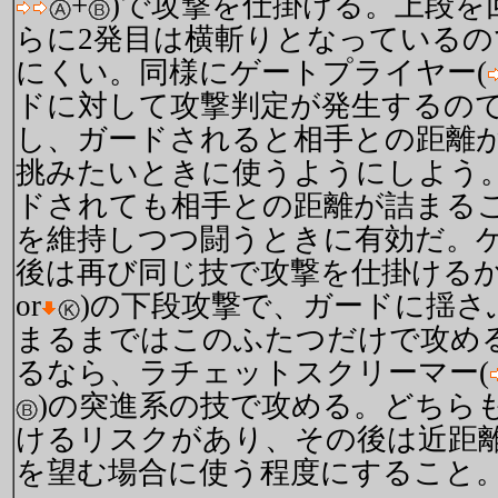
+
)で攻撃を仕掛ける。上段を
らに2発目は横斬りとなっている
にくい。同様にゲートプライヤー(
ドに対して攻撃判定が発生するの
し、ガードされると相手との距離
挑みたいときに使うようにしよう
ドされても相手との距離が詰まる
を維持しつつ闘うときに有効だ。
後は再び同じ技で攻撃を仕掛けるか
or
)の下段攻撃で、ガードに揺さ
まるまではこのふたつだけで攻め
るなら、ラチェットスクリーマー(
)の突進系の技で攻める。どちら
けるリスクがあり、その後は近距
を望む場合に使う程度にすること