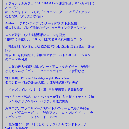
オフィシャルカフェ「GUNDAM Cafe 東京駅店」を12月20日に
オープン
赤レンガをイメージした「シリコンスター」や「プチグラス」
など“赤い”グッズが勢揃い
Android「フロンティアガンナー」β2テスト版配信
最大4人協力プレイ可能のガンシューティングアクション
スルガ銀行、鉄道模型専用のローンを発売
“趣味”に特化した、500万円まで借り入れ可能なローン
「機動戦士ガンダム EXTREME VS. PlayStation3 the Best」発売
決定
新規DLCを同時配信、初回生産版に「バトルオペレーション」
のコードを付属
「太鼓の達人×百獣大戦 グレートアニマルカイザー」が展開
どんちゃんが「グレートアニマルカイザー」に参戦など
角川書店、PS Vita「Fate/stay night [Realta Nua]」
ダウンロード版の発売が決定。体験版の配信も決定
「イナズマイレブン1・2・3!! 円堂守伝説」発売日決定
WIN「アラド戦記」レアアバターが手に入る新アイテムを追加
「レベルアップヘルパーパック」も販売開始
ガマニア、ブラウザゲーム3タイトルのサービス終了を発表
「キングダムサーガ」、「Webファントム・ブレイブ」、「ラ
ングリッサー・トライソード」の3つ
「龍が如く5 夢、叶えし者 オリジナルサウンドトラック
Vol.1」配信決定