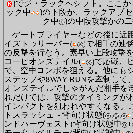
)でジ・ラックへシフト。ここか
ック中
)の下段か、ラックアプセ
ク中
)の中段攻撃かの
ゲートプライヤーなどの後に近距
イズトゥリーパー(
)で相手の連
の反撃を行なう。素早い上段攻撃
コーピオンズテイル(
)で応戦。
で、空中コンボを狙える。他にもシ
ステップや8WAY RUNを牽制し
オンズテイルでしゃがんだ相手を
れだけでは、攻撃のタイミングが
インパクトを狙われやすくなる。
トスラッシュ～背向け状態(
.
.
ンドハーヴェスト(背向け状態中
+
モータルベルチー(背向け状態中