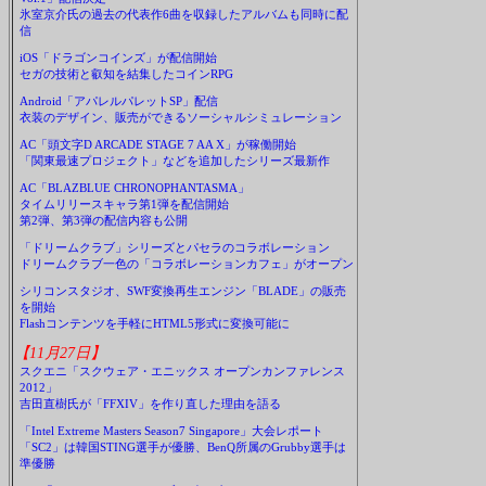
氷室京介氏の過去の代表作6曲を収録したアルバムも同時に配
信
iOS「ドラゴンコインズ」が配信開始
セガの技術と叡知を結集したコインRPG
Android「アパレルパレットSP」配信
衣装のデザイン、販売ができるソーシャルシミュレーション
AC「頭文字D ARCADE STAGE 7 AA X」が稼働開始
「関東最速プロジェクト」などを追加したシリーズ最新作
AC「BLAZBLUE CHRONOPHANTASMA」
タイムリリースキャラ第1弾を配信開始
第2弾、第3弾の配信内容も公開
「ドリームクラブ」シリーズとパセラのコラボレーション
ドリームクラブ一色の「コラボレーションカフェ」がオープン
シリコンスタジオ、SWF変換再生エンジン「BLADE」の販売
を開始
Flashコンテンツを手軽にHTML5形式に変換可能に
【11月27日】
スクエニ「スクウェア・エニックス オープンカンファレンス
2012」
吉田直樹氏が「FFXIV」を作り直した理由を語る
「Intel Extreme Masters Season7 Singapore」大会レポート
「SC2」は韓国STING選手が優勝、BenQ所属のGrubby選手は
準優勝