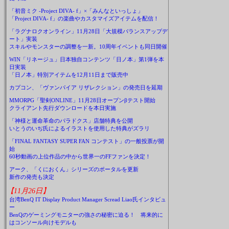
「初音ミク -Project DIVA- f」×「みんなといっしょ」
「Project DIVA- f」の楽曲やカスタマイズアイテムを配信！
「ラグナロクオンライン」11月28日「大規模バランスアップデ
ート」実装
スキルやモンスターの調整を一新。10周年イベントも同日開催
WIN「リネージュ」日本独自コンテンツ「日ノ本」第1弾を本
日実装
「日ノ本」特別アイテムを12月11日まで販売中
カプコン、「ヴァンパイア リザレクション」の発売日を延期
MMORPG「聖剣ONLINE」11月28日オープンβテスト開始
クライアント先行ダウンロードを本日実施
「神様と運命革命のパラドクス」店舗特典を公開
いとうのいぢ氏によるイラストを使用した特典がズラリ
「FINAL FANTASY SUPER FAN コンテスト」の一般投票が開
始
60秒動画の上位作品の中から世界一のFFファンを決定！
アーク、「くにおくん」シリーズのポータルを更新
新作の発売も決定
【11月26日】
台湾BenQ IT Display Product Manager Scread Liao氏インタビュ
ー
BenQのゲーミングモニターの強さの秘密に迫る！ 将来的に
はコンソール向けモデルも