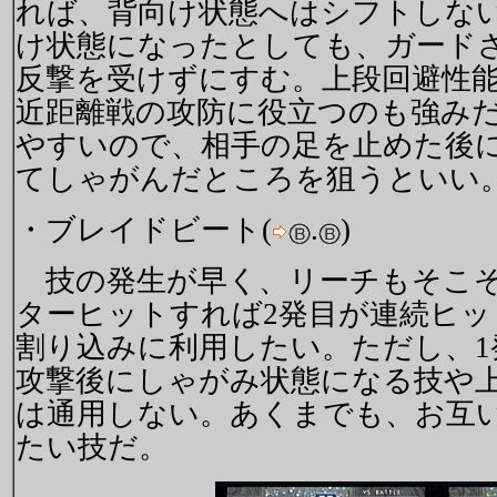
れば、背向け状態へはシフトしな
け状態になったとしても、ガード
反撃を受けずにすむ。上段回避性
近距離戦の攻防に役立つのも強みだ。
やすいので、相手の足を止めた後
てしゃがんだところを狙うといい
・ブレイドビート(
.
)
技の発生が早く、リーチもそこそ
ターヒットすれば2発目が連続ヒ
割り込みに利用したい。ただし、1
攻撃後にしゃがみ状態になる技や
は通用しない。あくまでも、お互
たい技だ。