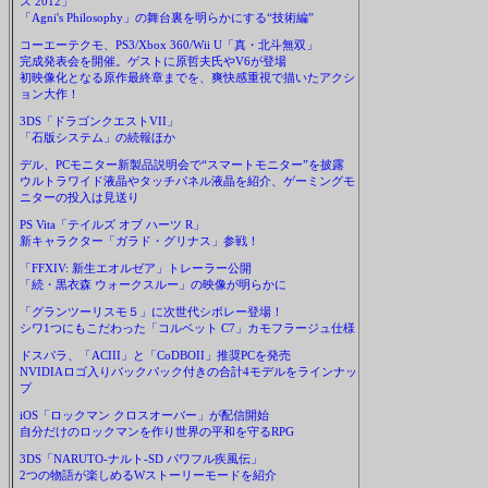
ス 2012」
「Agni's Philosophy」の舞台裏を明らかにする“技術編”
コーエーテクモ、PS3/Xbox 360/Wii U「真・北斗無双」
完成発表会を開催。ゲストに原哲夫氏やV6が登場
初映像化となる原作最終章までを、爽快感重視で描いたアクシ
ョン大作！
3DS「ドラゴンクエストVII」
「石版システム」の続報ほか
デル、PCモニター新製品説明会で“スマートモニター”を披露
ウルトラワイド液晶やタッチパネル液晶を紹介、ゲーミングモ
ニターの投入は見送り
PS Vita「テイルズ オブ ハーツ R」
新キャラクター「ガラド・グリナス」参戦！
「FFXIV: 新生エオルゼア」トレーラー公開
「続・黒衣森 ウォークスルー」の映像が明らかに
「グランツーリスモ５」に次世代シボレー登場！
シワ1つにもこだわった「コルベット C7」カモフラージュ仕様
ドスパラ、「ACIII」と「CoDBOII」推奨PCを発売
NVIDIAロゴ入りバックパック付きの合計4モデルをラインナッ
プ
iOS「ロックマン クロスオーバー」が配信開始
自分だけのロックマンを作り世界の平和を守るRPG
3DS「NARUTO-ナルト-SD パワフル疾風伝」
2つの物語が楽しめるWストーリーモードを紹介