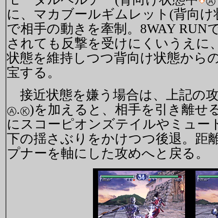
に、マカブールギムレット(背向け
で相手の動きを牽制。8WAY RU
されても反撃を受けにくいうえに
状態を維持しつつ背向け状態から
宝する。
接近状態を嫌う場合は、上記の攻
.
)を加えると、相手を引き離せ
にスコーピオンズテイルやミュー
下の揺さぶりをかけつつ後退。距
プナーを軸にした攻めへと戻る。