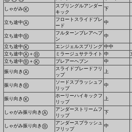
スプリングルアンダー
しゃがみ
下
キック
フロートスライドブレ
立ち途中
中
ード
フルターンブレアへブ
立ち途中
中
ン
立ち途中
エンジェルスプリング
中中
立ち途中
＋
ミラージュサテライト
中
立ち途中
＋
ブレアーヘブン
中
スライドブレードフリ
振り向き
上
ップ
ソードスプラッシュフ
振り向き
中
リップ
ホーリーハイキックフ
振り向き
上
リップ
アンダーストリームフ
しゃがみ振り向き
下
リップ
アンダースプラッシュ
しゃがみ振り向き
中
フリップ