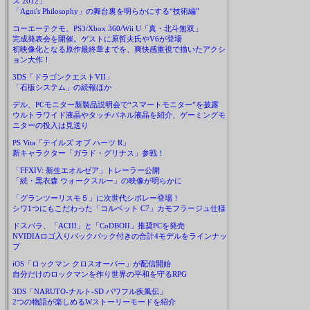
ス 2012」
「Agni's Philosophy」の舞台裏を明らかにする“技術編”
コーエーテクモ、PS3/Xbox 360/Wii U「真・北斗無双」
完成発表会を開催。ゲストに原哲夫氏やV6が登場
初映像化となる原作最終章までを、爽快感重視で描いたアクシ
ョン大作！
3DS「ドラゴンクエストVII」
「石版システム」の続報ほか
デル、PCモニター新製品説明会で“スマートモニター”を披露
ウルトラワイド液晶やタッチパネル液晶を紹介、ゲーミングモ
ニターの投入は見送り
PS Vita「テイルズ オブ ハーツ R」
新キャラクター「ガラド・グリナス」参戦！
「FFXIV: 新生エオルゼア」トレーラー公開
「続・黒衣森 ウォークスルー」の映像が明らかに
「グランツーリスモ５」に次世代シボレー登場！
シワ1つにもこだわった「コルベット C7」カモフラージュ仕様
ドスパラ、「ACIII」と「CoDBOII」推奨PCを発売
NVIDIAロゴ入りバックパック付きの合計4モデルをラインナッ
プ
iOS「ロックマン クロスオーバー」が配信開始
自分だけのロックマンを作り世界の平和を守るRPG
3DS「NARUTO-ナルト-SD パワフル疾風伝」
2つの物語が楽しめるWストーリーモードを紹介