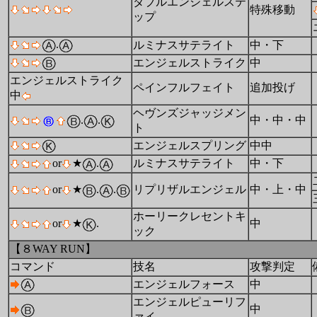
ダブルエンジェルステ
特殊移動
ップ
.
ルミナスサテライト
中・下
エンジェルストライク
中
エンジェルストライク
ペインフルフェイト
追加投げ
中
ヘヴンズジャッジメン
.
.
中・中・中
ト
エンジェルスプリング
中中
or
★
.
ルミナスサテライト
中・下
or
★
.
.
リプリザルエンジェル
中・上・中
ホーリークレセントキ
or
★
.
中
ック
【８WAY RUN】
コマンド
技名
攻撃判定
エンジェルフォース
中
エンジェルピューリフ
中
ァイ