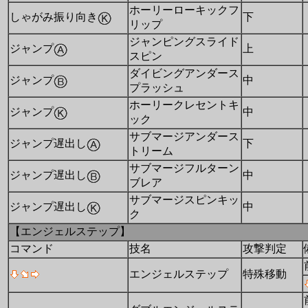
ホーリーローキックフ
しゃがみ振り向き
下
リップ
ジャンピングスライド
ジャンプ
上
スピン
ダイビングアンダース
ジャンプ
中
プラッシュ
ホーリークレセントキ
ジャンプ
中
ック
サブマージアンダース
ジャンプ遅出し
下
トリーム
サブマージフルターン
ジャンプ遅出し
中
ブレア
サブマージスピンキッ
ジャンプ遅出し
中
ク
【エンジェルステップ】
コマンド
技名
攻撃判定
エンジェルステップ
特殊移動