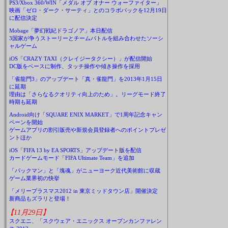
PS3/Xbox 360/WIN「メダル オブ オナー ウォーファイター」
映画「ゼロ・ダーク・サーティ」とのコラボパックを12月19日
に配信決定
Mobage「夢幻戦紀ドラゴノア」本日配信
3国家が争うストーリーとチームバトルを組み合わせたソーシ
ャルゲーム
iOS「CRAZY TAXI（クレイジータクシー）」が配信開始
DC版をベースに制作、タッチ操作や傾き操作を採用
「雀龍門3」のアップデート「真・雀龍門」を2013年1月15日
に延期
理由は「さらなるクオリティ向上のため」。リーグモード終了
時期も延期
Android向け「SQUARE ENIX MARKET」で1周年記念キャン
ペーンを開始
ゲームアプリの割引販売や新規会員登録者へのポイントプレゼ
ントほか
iOS「FIFA 13 by EA SPORTS」アップデート版を配信
カードゲームモード「FIFA Ultimate Team」を追加
「パックマン」と「塊魂」がニューヨーク近代美術館に収蔵
ゲーム業界初の快挙
「メリープラスマス2012 in 東京ミッドタウン店」開催決定
新商品もズラリと登場！
【11月29日】
スクエニ、「スクウェア・エニックス オープンカンファレン