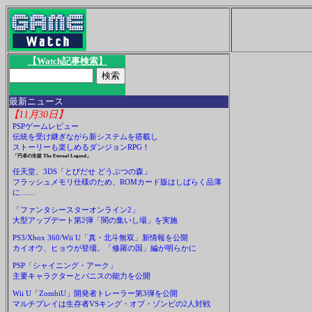
【Watch記事検索】
最新ニュース
【11月30日】
PSPゲームレビュー
伝統を受け継ぎながら新システムを搭載し
ストーリーも楽しめるダンジョンRPG！
「円卓の生徒 The Eternal Legend」
任天堂、3DS「とびだせ どうぶつの森」
フラッシュメモリ仕様のため、ROMカード版はしばらく品薄
に……
「ファンタシースターオンライン2」
大型アップデート第2弾「闇の集いし場」を実施
PS3/Xbox 360/Wii U「真・北斗無双」新情報を公開
カイオウ、ヒョウが登場。「修羅の国」編が明らかに
PSP「シャイニング・アーク」
主要キャラクターとパニスの能力を公開
Wii U「ZombiU」開発者トレーラー第3弾を公開
マルチプレイは生存者VSキング・オブ・ゾンビの2人対戦