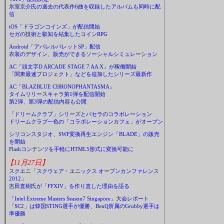
氷室京介氏の過去の代表作6曲を収録したアルバムも同時に配
信
iOS「ドラゴンコインズ」が配信開始
セガの技術と叡知を結集したコインRPG
Android「アパレルパレットSP」配信
衣装のデザイン、販売ができるソーシャルシミュレーション
AC「頭文字D ARCADE STAGE 7 AA X」が稼働開始
「関東最速プロジェクト」などを追加したシリーズ最新作
AC「BLAZBLUE CHRONOPHANTASMA」
タイムリリースキャラ第1弾を配信開始
第2弾、第3弾の配信内容も公開
「ドリームクラブ」シリーズとパセラのコラボレーション
ドリームクラブ一色の「コラボレーションカフェ」がオープン
シリコンスタジオ、SWF変換再生エンジン「BLADE」の販売
を開始
Flashコンテンツを手軽にHTML5形式に変換可能に
【11月27日】
スクエニ「スクウェア・エニックス オープンカンファレンス
2012」
吉田直樹氏が「FFXIV」を作り直した理由を語る
「Intel Extreme Masters Season7 Singapore」大会レポート
「SC2」は韓国STING選手が優勝、BenQ所属のGrubby選手は
準優勝