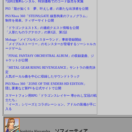
7泊8日無料レンタル、特別価格でのコード販売を実施
PS3「龍が如く５ 夢、叶えし者」の新たな出演者を公開
PS3/Xbox 360「STEINS;GATE 線形拘束のフェノグラム」
制作を発表。ティザーサイト公開
「ドラゴンクエストX」の連続クエスト情報を公開
「人形たちのラグナロク」の第1話、第2話
Mobage「メイプルモンスターランド」事前登録開始
「メイプルストーリー」のモンスターが登場するソーシャルカ
ードゲーム
「FINAL FANTASY ORCHESTRAL ALBUM」の収録楽曲、ジ
ャケットが公開
「METAL GEAR RISING REVENGEANCE」サントラの発売決
定
人気ボーカル曲を中心に収録したサウンドトラック
PS3/Xbox 360「ZONE OF THE ENDERS HD EDITION」
隠し要素など新PVを公式サイトで公開
スマートフォン用RPG「ドラゴンスレイヤー 導かれし宝冠の戦
士たち」
「イース」シリーズとコラボレーション。アドルの装備が手に
入る
ソフィーティア
Sophitia Alexandra