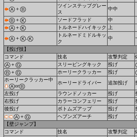
ツインステップグレー
＋
中中
ス
＋
ソードフラッド
中
＋
トルネードハイキック
上
トルネードミドルキッ
＋
.
中
ク
【投げ技】
コマンド
技名
攻撃判定
＋
スリーピングキック
投げ
＋
ホーリークラッカー
投げ
ホーリークラッカー中
ホーリードライバー
追加投げ
or
左投げ
ラウンドノッカー
投げ
右投げ
カラーコンフェリー
投げ
後投げ
ボトムズアップ
投げ
＋
ヘブンズアーチ
投げ
【壁ジャンプ】
コマンド
技名
攻撃判定