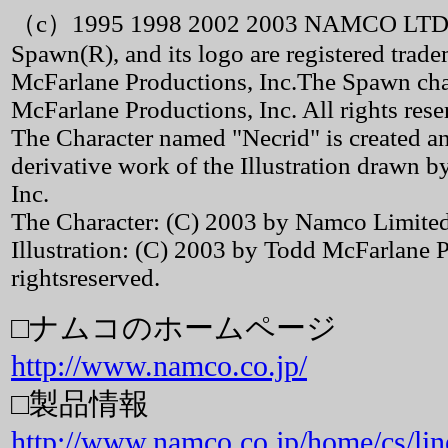
（c）1995 1998 2002 2003 NAMCO LTD
Spawn(R), and its logo are registered trad
McFarlane Productions, Inc.The Spawn cha
McFarlane Productions, Inc. All rights rese
The Character named "Necrid" is created
derivative work of the Illustration drawn 
Inc.
The Character: (C) 2003 by Namco Limited. 
Illustration: (C) 2003 by Todd McFarlane P
rightsreserved.
□ナムコのホームページ
http://www.namco.co.jp/
□製品情報
http://www.namco.co.jp/home/cs/lin