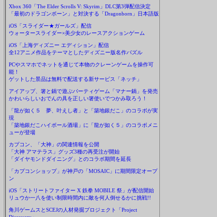
Xbox 360「The Elder Scrolls V: Skyrim」DLC第3弾配信決定
「最初のドラゴンボーン」と対決する「Dragonborn」日本語版
iOS「スライダー★ガールズ」配信
ウォータースライダー×美少女のレースアクションゲーム
iOS「上海ディズニー エディション」配信
全12アニメ作品をテーマとしたディズニー版名作パズル
PCやスマホでネットを通じて本物のクレーンゲームを操作可
能！
ゲットした景品は無料で配送する新サービス「ネッチ」
アイアップ、箸と鍋で遊ぶパーティゲーム「マナー鍋」を発売
かわいらしいおでんの具を正しい箸使いでつかみ取ろう！
「龍が如く５ 夢、叶えし者」と「築地銀だこ」のコラボが実
現
「築地銀だこハイボール酒場」に「龍が如く５」のコラボメニ
ューが登場
カプコン、「大神」の関連情報を公開
「大神 アマテラス」グッズ3種の再受注が開始
「ダイヤモンドダイニング」とのコラボ期間を延長
「カプコンショップ」が神戸の「MOSAIC」に期間限定オープ
ン
iOS「ストリートファイター X 鉄拳 MOBILE 祭」が配信開始
リュウか一八を使い制限時間内に敵を何人倒せるかに挑戦!!
角川ゲームスとSCEJの人材発掘プロジェクト「Project