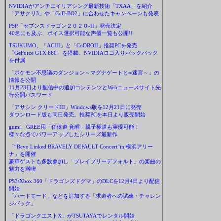
NVIDIAがアンチエイリアシング最新技術「TXAA」を紹介
「アサクリ3」や「CoD:BO2」に合わせたキャンペーンも発表
PSP「セブンスドラゴン２０２０-II」発売決定
40名にも及ぶ、ボイス選択可能な声優一覧も公開!!
TSUKUMO、「ACIII」と「CoDBOII」推奨PCを発売
「GeForce GTX 660」を搭載。NVIDIAロゴ入りバックパック
を付属
「ポケモン不思議のダンジョン～マグナゲートと∞迷宮～」の
情報を公開
11月23日より配信中の追加コンテンツとWebニュースサイト先
行公開パスワード
「アサシン クリードIII」Windows版を12月21日に発売
ダウンロード版も同日発売。推奨PCを本日より販売開始
gumi、GREE用「任侠道 覚醒」親子極道も実現可能！
様々な点でパワーアップしたシリーズ最新作
「“Revo Linked BRAVELY DEFAULT Concert”in 横浜アリー
ナ」を開催
豪華ゲストも多数参加し「ブレイブリーデフォルト」の楽曲の
魅力を満喫
PS3/Xbox 360「ドラゴンズドグマ」のDLCを12月4日より配信
開始
「ハードモード」などを追加する「求道者への試練・チャレン
ジパック」
「ドラゴンクエストX」がTSUTAYAでレンタル開始