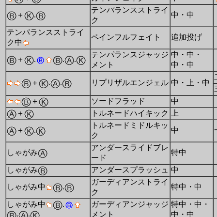
テンパランスストライ
＋
.
中・中
ク
テンパランスストライ
ペインフルフェイト
追加投げ
ク中
テンパランスジャッジ
中・中・
＋
.
.
.
メント
中・中
＋
.
.
リプリザルエンジェル
中・上・中
＋
ソードフラッド
中
＋
トルネードハイキック
上
トルネードミドルキッ
＋
.
中
ク
アンダースライドブレ
しゃがみ
特中
ード
しゃがみ
アンダースプラッシュ
中
ガーディアンストライ
しゃがみ中
.
特中・中
ク
しゃがみ中
.
ガーディアンジャッジ
特中・中・
.
.
メント
中・中