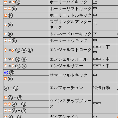
or
ホーリーハイキック
上
ホーリーリフトキック
中
ホーリーミドルキック
中
スプリングルアンダー
下
キック
トルネードローキック
下
ホーリートゥキック
中
中中・下・
or
.
.
エンジェルストローク
中
or
.
エンジェルフォール
中中・中
or
.
エンジェルサマー
中中・中
サマーソルトキック
中
＋
エルフォーチュン
特殊行動
＋
ツインステップグレー
＋
中中
ス
＋
＋
ガイアシェイク
中