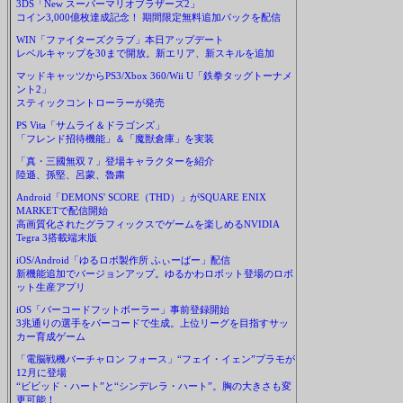
3DS「New スーパーマリオブラザーズ2」
コイン3,000億枚達成記念！ 期間限定無料追加パックを配信
WIN「ファイターズクラブ」本日アップデート
レベルキャップを30まで開放。新エリア、新スキルを追加
マッドキャッツからPS3/Xbox 360/Wii U「鉄拳タッグトーナメ
ント2」
スティックコントローラーが発売
PS Vita「サムライ＆ドラゴンズ」
「フレンド招待機能」＆「魔獣倉庫」を実装
「真・三國無双７」登場キャラクターを紹介
陸遜、孫堅、呂蒙、魯粛
Android「DEMONS' SCORE（THD）」がSQUARE ENIX
MARKETで配信開始
高画質化されたグラフィックスでゲームを楽しめるNVIDIA
Tegra 3搭載端末版
iOS/Android「ゆるロボ製作所 ふぃーばー」配信
新機能追加でバージョンアップ。ゆるかわロボット登場のロボ
ット生産アプリ
iOS「バーコードフットボーラー」事前登録開始
3兆通りの選手をバーコードで生成。上位リーグを目指すサッ
カー育成ゲーム
「電脳戦機バーチャロン フォース」“フェイ・イェン”プラモが
12月に登場
“ビビッド・ハート”と“シンデレラ・ハート”。胸の大きさも変
更可能！