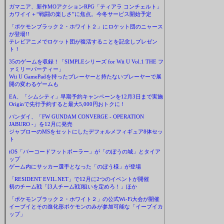
ガマニア、新作MOアクションRPG「ティアラ コンチェルト」
カワイイ＋“戦闘の楽しさ”に焦点。今冬サービス開始予定
「ポケモンブラック２・ホワイト２」にロケット団のニャース
が登場!!
テレビアニメでロケット団が復活することを記念しプレゼン
ト！
35のゲームを収録！「SIMPLEシリーズ for Wii U Vol.1 THE フ
ァミリーパーティー」
Wii U GamePadを持ったプレーヤーと持たないプレーヤーで展
開の変わるゲームも
EA、「シムシティ」早期予約キャンペーンを12月3日まで実施
Originで先行予約すると最大5,000円おトクに！
バンダイ、「FW GUNDAM CONVERGE - OPERATION
JABURO -」を12月に発売
ジャブローのMSをセットにしたデフォルメフィギュア8体セッ
ト
iOS「バーコードフットボーラー」が「のぼうの城」とタイア
ップ
ゲーム内にサッカー選手となった「のぼう様」が登場
「RESIDENT EVIL.NET」で12月に2つのイベントが開催
初のチーム戦「[3人チーム戦]狙いを定めろ！」ほか
「ポケモンブラック２・ホワイト２」の公式Wi-Fi大会が開催
イーブイとその進化形ポケモンのみが参加可能な「イーブイカ
ップ」