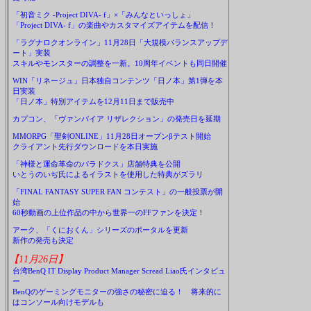
「初音ミク -Project DIVA- f」×「みんなといっしょ」
「Project DIVA- f」の楽曲やカスタマイズアイテムを配信！
「ラグナロクオンライン」11月28日「大規模バランスアップデ
ート」実装
スキルやモンスターの調整を一新。10周年イベントも同日開催
WIN「リネージュ」日本独自コンテンツ「日ノ本」第1弾を本
日実装
「日ノ本」特別アイテムを12月11日まで販売中
カプコン、「ヴァンパイア リザレクション」の発売日を延期
MMORPG「聖剣ONLINE」11月28日オープンβテスト開始
クライアント先行ダウンロードを本日実施
「神様と運命革命のパラドクス」店舗特典を公開
いとうのいぢ氏によるイラストを使用した特典がズラリ
「FINAL FANTASY SUPER FAN コンテスト」の一般投票が開
始
60秒動画の上位作品の中から世界一のFFファンを決定！
アーク、「くにおくん」シリーズのポータルを更新
新作の発売も決定
【11月26日】
台湾BenQ IT Display Product Manager Scread Liao氏インタビュ
ー
BenQのゲーミングモニターの強さの秘密に迫る！ 将来的に
はコンソール向けモデルも