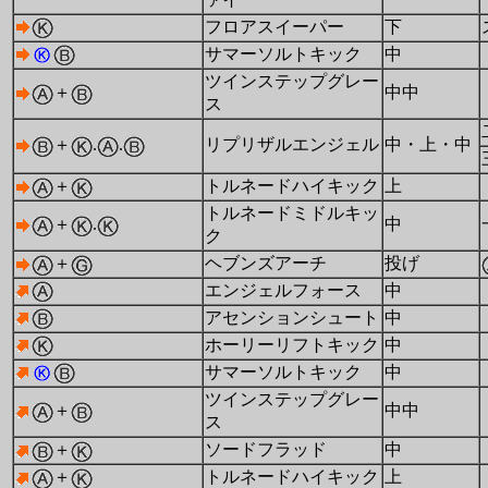
フロアスイーパー
下
サマーソルトキック
中
ツインステップグレー
＋
中中
ス
＋
.
.
リプリザルエンジェル
中・上・中
＋
トルネードハイキック
上
トルネードミドルキッ
＋
.
中
ク
＋
ヘブンズアーチ
投げ
エンジェルフォース
中
アセンションシュート
中
ホーリーリフトキック
中
サマーソルトキック
中
ツインステップグレー
＋
中中
ス
＋
ソードフラッド
中
＋
トルネードハイキック
上