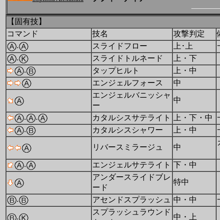
【固有技】
コマンド
技名
攻撃判定
.
スライドフロー
上･上
.
スライドトルネード
上・下
.
タップヒルト
上・中
エンジェルフォース
中
エンジェルバニッシャ
中
ー
.
.
カタルシスサテライト
上・下・中
.
カタルシスシャワー
上・中
リバースミラージュ
中
.
エンジェルサテライト
下・中
アンダースライドブレ
特中
ード
.
アセンドスプラッシュ
中・中
スプラッシュラウンド
.
中・上