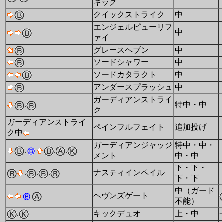
キック
クイックストライク
中
エンジェルピューリフ
中
ァイ
グレースヘブン
中
ソードシャワー
中
ソードカタラクト
中
アンダースプラッシュ
中
ガーディアンストライ
.
特中・中
ク
ガーディアンストライ
ペインフルフェイト
追加投げ
ク中
ガーディアンジャッジ
特中・中・
.
.
.
メント
中・中
下・下・
.
.
.
ナスティインペイル
下・下
中（ガード
ヘヴンズゲート
不能）
.
キックデュオ
上・中