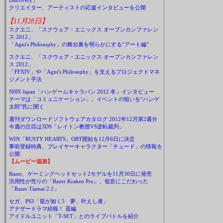
Discovery」
クリエイター、アーティストの応援インタビューを公開
【11月28日】
スクエニ、「スクウェア・エニックス オープンカンファレン
ス 2012」
「Agni's Philosophy」の舞台裏を明らかにする“アート編”
スクエニ、「スクウェア・エニックス オープンカンファレン
ス 2012」
「FFXIV」や「Agni's Philosophy」を支えるプロジェクトマネ
ジメント手法
NHN Japan「ハンゲームキャラバン 2012 冬」インタビュー
テーマは「コミュニケーション」。イベントの狙いを“ハンゲ
太郎”氏に聞く
週刊ダウンロードソフトウェアカタログ 2012年12月第2週分
今週の注目は3DS「レイトン教授VS逆転裁判」
WIN「RUSTY HEARTS」OBT開始を12月6日に決定
事前登録特典、プレイヤーキャラクター「チュード」の情報を
公開
【ムービー追加】
Razer、ゲーミングヘッドセット2モデルを11月30日に発売
汎用性が売りの「Razer Kraken Pro」、低音にこだわった
「Razer Tiamat 2.2」
セガ、PS3「龍が如く5 夢、叶えし者」
アナザードラマ続報！ 遥編
アイドルユニット「T-SET」とのライブバトルを紹介