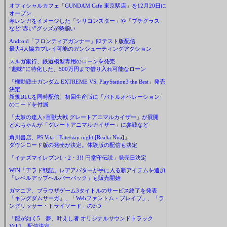
オフィシャルカフェ「GUNDAM Cafe 東京駅店」を12月20日に
オープン
赤レンガをイメージした「シリコンスター」や「プチグラス」
など“赤い”グッズが勢揃い
Android「フロンティアガンナー」β2テスト版配信
最大4人協力プレイ可能のガンシューティングアクション
スルガ銀行、鉄道模型専用のローンを発売
“趣味”に特化した、500万円まで借り入れ可能なローン
「機動戦士ガンダム EXTREME VS. PlayStation3 the Best」発売
決定
新規DLCを同時配信、初回生産版に「バトルオペレーション」
のコードを付属
「太鼓の達人×百獣大戦 グレートアニマルカイザー」が展開
どんちゃんが「グレートアニマルカイザー」に参戦など
角川書店、PS Vita「Fate/stay night [Realta Nua]」
ダウンロード版の発売が決定。体験版の配信も決定
「イナズマイレブン1・2・3!! 円堂守伝説」発売日決定
WIN「アラド戦記」レアアバターが手に入る新アイテムを追加
「レベルアップヘルパーパック」も販売開始
ガマニア、ブラウザゲーム3タイトルのサービス終了を発表
「キングダムサーガ」、「Webファントム・ブレイブ」、「ラ
ングリッサー・トライソード」の3つ
「龍が如く5 夢、叶えし者 オリジナルサウンドトラック
Vol.1」配信決定