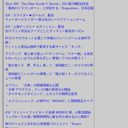
Xbox 360「The Elder Scrolls V: Skyrim」DLC第3弾配信決定
「最初のドラゴンボーン」と対決する「Dragonborn」日本語版
iOS「スライダー★ガールズ」配信
ウォータースライダー×美少女のレースアクションゲーム
iOS「上海ディズニー エディション」配信
全12アニメ作品をテーマとしたディズニー版名作パズル
PCやスマホでネットを通じて本物のクレーンゲームを操作可
能！
ゲットした景品は無料で配送する新サービス「ネッチ」
アイアップ、箸と鍋で遊ぶパーティゲーム「マナー鍋」を発売
かわいらしいおでんの具を正しい箸使いでつかみ取ろう！
「龍が如く５ 夢、叶えし者」と「築地銀だこ」のコラボが実
現
「築地銀だこハイボール酒場」に「龍が如く５」のコラボメニ
ューが登場
カプコン、「大神」の関連情報を公開
「大神 アマテラス」グッズ3種の再受注が開始
「ダイヤモンドダイニング」とのコラボ期間を延長
「カプコンショップ」が神戸の「MOSAIC」に期間限定オープ
ン
iOS「ストリートファイター X 鉄拳 MOBILE 祭」が配信開始
リュウか一八を使い制限時間内に敵を何人倒せるかに挑戦!!
角川ゲームスとSCEJの人材発掘プロジェクト「Project