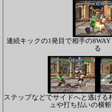
連続キックの1発目で相手の8WAY
る
ステップなどでサイドへと逃げる
ュや打ち払いの横斬