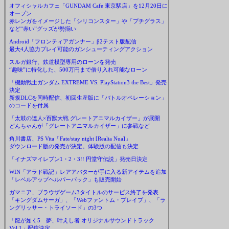
オフィシャルカフェ「GUNDAM Cafe 東京駅店」を12月20日に
オープン
赤レンガをイメージした「シリコンスター」や「プチグラス」
など“赤い”グッズが勢揃い
Android「フロンティアガンナー」β2テスト版配信
最大4人協力プレイ可能のガンシューティングアクション
スルガ銀行、鉄道模型専用のローンを発売
“趣味”に特化した、500万円まで借り入れ可能なローン
「機動戦士ガンダム EXTREME VS. PlayStation3 the Best」発売
決定
新規DLCを同時配信、初回生産版に「バトルオペレーション」
のコードを付属
「太鼓の達人×百獣大戦 グレートアニマルカイザー」が展開
どんちゃんが「グレートアニマルカイザー」に参戦など
角川書店、PS Vita「Fate/stay night [Realta Nua]」
ダウンロード版の発売が決定。体験版の配信も決定
「イナズマイレブン1・2・3!! 円堂守伝説」発売日決定
WIN「アラド戦記」レアアバターが手に入る新アイテムを追加
「レベルアップヘルパーパック」も販売開始
ガマニア、ブラウザゲーム3タイトルのサービス終了を発表
「キングダムサーガ」、「Webファントム・ブレイブ」、「ラ
ングリッサー・トライソード」の3つ
「龍が如く5 夢、叶えし者 オリジナルサウンドトラック
Vol.1」配信決定