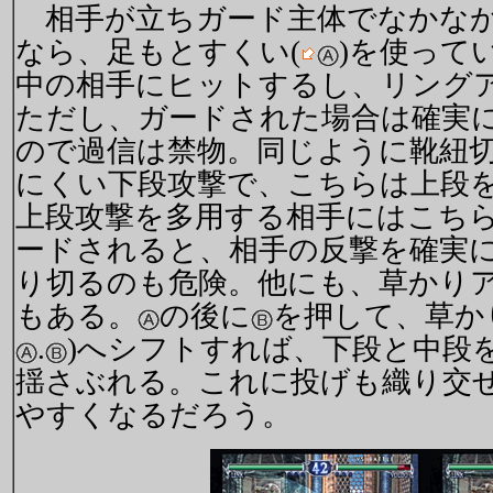
相手が立ちガード主体でなかなか
なら、足もとすくい(
)を使って
中の相手にヒットするし、リング
ただし、ガードされた場合は確実
ので過信は禁物。同じように靴紐切
にくい下段攻撃で、こちらは上段
上段攻撃を多用する相手にはこち
ードされると、相手の反撃を確実
り切るのも危険。他にも、草かりア
もある。
の後に
を押して、草か
.
)へシフトすれば、下段と中段
揺さぶれる。これに投げも織り交
やすくなるだろう。