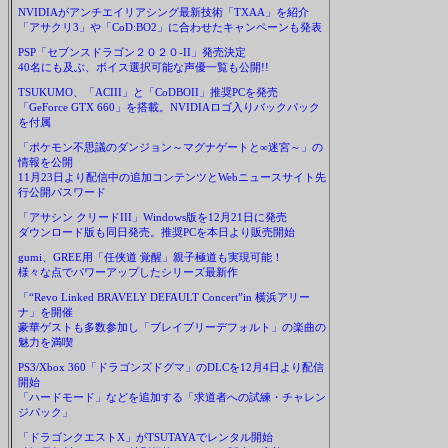
NVIDIAがアンチエイリアシング最新技術「TXAA」を紹介
「アサクリ3」や「CoD:BO2」に合わせたキャンペーンも発表
PSP「セブンスドラゴン２０２０-II」発売決定
40名にも及ぶ、ボイス選択可能な声優一覧も公開!!
TSUKUMO、「ACIII」と「CoDBOII」推奨PCを発売
「GeForce GTX 660」を搭載。NVIDIAロゴ入りバックパック
を付属
「ポケモン不思議のダンジョン～マグナゲートと∞迷宮～」の
情報を公開
11月23日より配信中の追加コンテンツとWebニュースサイト先
行公開パスワード
「アサシン クリードIII」Windows版を12月21日に発売
ダウンロード版も同日発売。推奨PCを本日より販売開始
gumi、GREE用「任侠道 覚醒」親子極道も実現可能！
様々な点でパワーアップしたシリーズ最新作
「“Revo Linked BRAVELY DEFAULT Concert”in 横浜アリー
ナ」を開催
豪華ゲストも多数参加し「ブレイブリーデフォルト」の楽曲の
魅力を満喫
PS3/Xbox 360「ドラゴンズドグマ」のDLCを12月4日より配信
開始
「ハードモード」などを追加する「求道者への試練・チャレン
ジパック」
「ドラゴンクエストX」がTSUTAYAでレンタル開始