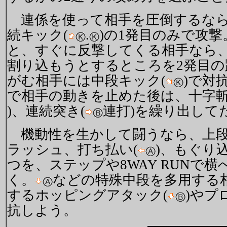
連係を使って相手を圧倒するなら
続キック(
.
)の1発目のみで攻
と、すぐに反撃してくる相手なら、
割り込もうとするところを2発目
がむ相手には中段キック(
)で対
で相手の動きを止めた後は、十字斬
)、連続突き(
連打)を繰り出して
機動性を生かして闘うなら、上段
ラッシュ、打ち払い(
)、もぐり
つを、ステップや8WAY RUNで
く。
などの特殊中段を多用する
するホッピングアタック(
)やプ
抗しよう。