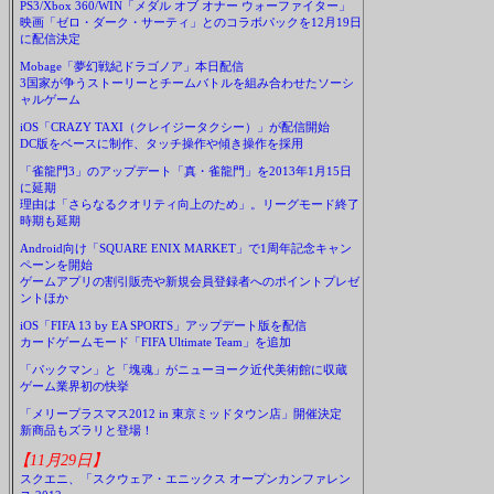
PS3/Xbox 360/WIN「メダル オブ オナー ウォーファイター」
映画「ゼロ・ダーク・サーティ」とのコラボパックを12月19日
に配信決定
Mobage「夢幻戦紀ドラゴノア」本日配信
3国家が争うストーリーとチームバトルを組み合わせたソーシ
ャルゲーム
iOS「CRAZY TAXI（クレイジータクシー）」が配信開始
DC版をベースに制作、タッチ操作や傾き操作を採用
「雀龍門3」のアップデート「真・雀龍門」を2013年1月15日
に延期
理由は「さらなるクオリティ向上のため」。リーグモード終了
時期も延期
Android向け「SQUARE ENIX MARKET」で1周年記念キャン
ペーンを開始
ゲームアプリの割引販売や新規会員登録者へのポイントプレゼ
ントほか
iOS「FIFA 13 by EA SPORTS」アップデート版を配信
カードゲームモード「FIFA Ultimate Team」を追加
「パックマン」と「塊魂」がニューヨーク近代美術館に収蔵
ゲーム業界初の快挙
「メリープラスマス2012 in 東京ミッドタウン店」開催決定
新商品もズラリと登場！
【11月29日】
スクエニ、「スクウェア・エニックス オープンカンファレン