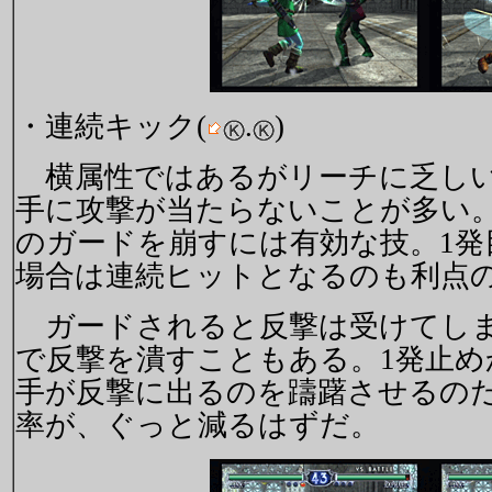
・連続キック(
.
)
横属性ではあるがリーチに乏しいの
手に攻撃が当たらないことが多い
のガードを崩すには有効な技。1
場合は連続ヒットとなるのも利点
ガードされると反撃は受けてしま
で反撃を潰すこともある。1発止め
手が反撃に出るのを躊躇させるの
率が、ぐっと減るはずだ。