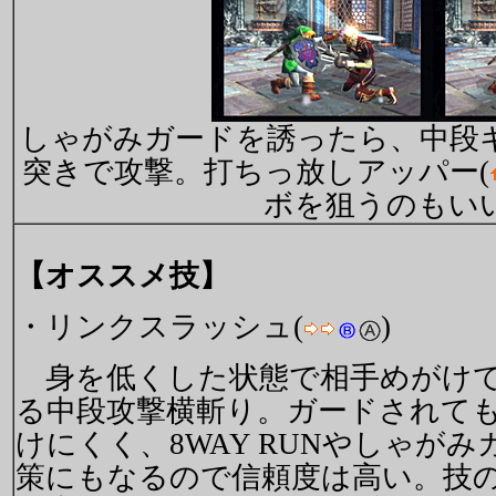
しゃがみガードを誘ったら、中段
突きで攻撃。打ちっ放しアッパー(
ボを狙うのもい
【オススメ技】
・リンクスラッシュ(
)
身を低くした状態で相手めがけ
る中段攻撃横斬り。ガードされて
けにくく、8WAY RUNやしゃがみ
策にもなるので信頼度は高い。技