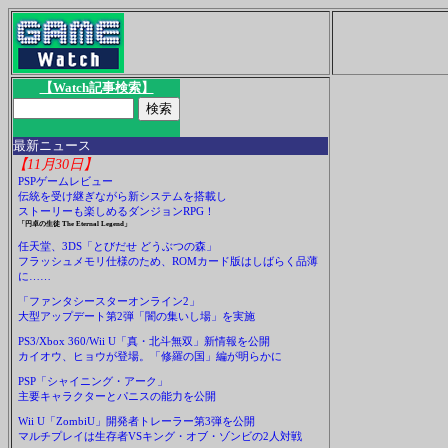
【Watch記事検索】
最新ニュース
【11月30日】
PSPゲームレビュー
伝統を受け継ぎながら新システムを搭載し
ストーリーも楽しめるダンジョンRPG！
「円卓の生徒 The Eternal Legend」
任天堂、3DS「とびだせ どうぶつの森」
フラッシュメモリ仕様のため、ROMカード版はしばらく品薄
に……
「ファンタシースターオンライン2」
大型アップデート第2弾「闇の集いし場」を実施
PS3/Xbox 360/Wii U「真・北斗無双」新情報を公開
カイオウ、ヒョウが登場。「修羅の国」編が明らかに
PSP「シャイニング・アーク」
主要キャラクターとパニスの能力を公開
Wii U「ZombiU」開発者トレーラー第3弾を公開
マルチプレイは生存者VSキング・オブ・ゾンビの2人対戦