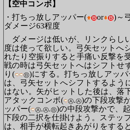
【空中コンボ】
・打ちっ放しアッパー(
or
)～
ダメージ63程度
ダメージは低いが、リンクらしい
度は使って欲しい。弓矢セットへ
れたり空振りすると手痛い反撃を
戦の時は弓矢セットへはシフトせ
り(
)にする。打ちっ放しアッ
は、弓矢セットへシフトするよう
はない。矢がヒットした後は、落
アタックコンボ(
.
)の下段攻撃
ッパー(
.
.
)の中段攻撃かで、
下段の二択を仕掛けよう。ステッ
は、相手が横転起きあがりをする