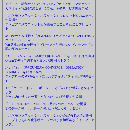
ガマニア、新作MOアクションRPG「ティアラ コンチェルト」
カワイイ＋“戦闘の楽しさ”に焦点。今冬サービス開始予定
「ポケモンブラック２・ホワイト２」にロケット団のニャース
が登場!!
テレビアニメでロケット団が復活することを記念しプレゼン
ト！
35のゲームを収録！「SIMPLEシリーズ for Wii U Vol.1 THE フ
ァミリーパーティー」
Wii U GamePadを持ったプレーヤーと持たないプレーヤーで展
開の変わるゲームも
EA、「シムシティ」早期予約キャンペーンを12月3日まで実施
Originで先行予約すると最大5,000円おトクに！
バンダイ、「FW GUNDAM CONVERGE - OPERATION
JABURO -」を12月に発売
ジャブローのMSをセットにしたデフォルメフィギュア8体セッ
ト
iOS「バーコードフットボーラー」が「のぼうの城」とタイア
ップ
ゲーム内にサッカー選手となった「のぼう様」が登場
「RESIDENT EVIL.NET」で12月に2つのイベントが開催
初のチーム戦「[3人チーム戦]狙いを定めろ！」ほか
「ポケモンブラック２・ホワイト２」の公式Wi-Fi大会が開催
イーブイとその進化形ポケモンのみが参加可能な「イーブイカ
ップ」