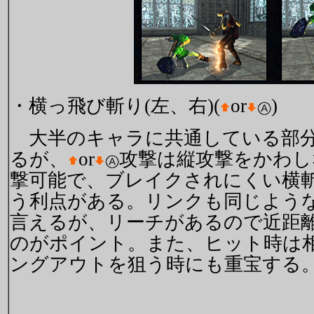
・横っ飛び斬り(左、右)(
or
)
大半のキャラに共通している部
るが、
or
攻撃は縦攻撃をかわし
撃可能で、ブレイクされにくい横
う利点がある。リンクも同じよう
言えるが、リーチがあるので近距
のがポイント。また、ヒット時は
ングアウトを狙う時にも重宝する