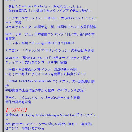
「初音ミク -Project DIVA- f」×「みんなといっしょ」
「Project DIVA- f」の楽曲やカスタマイズアイテムを配信！
「ラグナロクオンライン」11月28日「大規模バランスアップデ
ート」実装
スキルやモンスターの調整を一新。10周年イベントも同日開催
WIN「リネージュ」日本独自コンテンツ「日ノ本」第1弾を本
日実装
「日ノ本」特別アイテムを12月11日まで販売中
カプコン、「ヴァンパイア リザレクション」の発売日を延期
MMORPG「聖剣ONLINE」11月28日オープンβテスト開始
クライアント先行ダウンロードを本日実施
「神様と運命革命のパラドクス」店舗特典を公開
いとうのいぢ氏によるイラストを使用した特典がズラリ
「FINAL FANTASY SUPER FAN コンテスト」の一般投票が開
始
60秒動画の上位作品の中から世界一のFFファンを決定！
アーク、「くにおくん」シリーズのポータルを更新
新作の発売も決定
【11月26日】
台湾BenQ IT Display Product Manager Scread Liao氏インタビュ
ー
BenQのゲーミングモニターの強さの秘密に迫る！ 将来的に
はコンソール向けモデルも