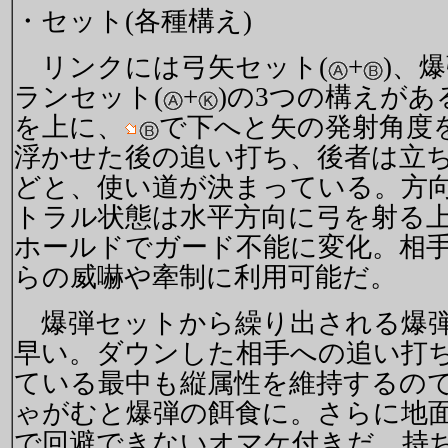
・セット(各種構え)
リンクには弓矢セット(
+
)、
ランセット(
+
)の3つの構えが
を上に、
で下へと矢の発射角度
浮かせた後の追い打ち、後者は立
どと、使い道が決まっている。方
トラル状態は水平方向に弓を射る
ホールドでガード不能に変化。相
らの威嚇や牽制に利用可能だ。
爆弾セットから繰り出される爆弾
早い。ダウンした相手への追い打
ている最中も縦属性を維持するの
ゃがむと爆弾の餌食に。さらに地
で回避できないオマケ付きだ。持