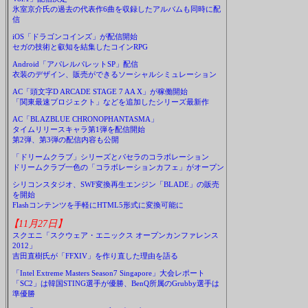
氷室京介氏の過去の代表作6曲を収録したアルバムも同時に配
信
iOS「ドラゴンコインズ」が配信開始
セガの技術と叡知を結集したコインRPG
Android「アパレルパレットSP」配信
衣装のデザイン、販売ができるソーシャルシミュレーション
AC「頭文字D ARCADE STAGE 7 AA X」が稼働開始
「関東最速プロジェクト」などを追加したシリーズ最新作
AC「BLAZBLUE CHRONOPHANTASMA」
タイムリリースキャラ第1弾を配信開始
第2弾、第3弾の配信内容も公開
「ドリームクラブ」シリーズとパセラのコラボレーション
ドリームクラブ一色の「コラボレーションカフェ」がオープン
シリコンスタジオ、SWF変換再生エンジン「BLADE」の販売
を開始
Flashコンテンツを手軽にHTML5形式に変換可能に
【11月27日】
スクエニ「スクウェア・エニックス オープンカンファレンス
2012」
吉田直樹氏が「FFXIV」を作り直した理由を語る
「Intel Extreme Masters Season7 Singapore」大会レポート
「SC2」は韓国STING選手が優勝、BenQ所属のGrubby選手は
準優勝