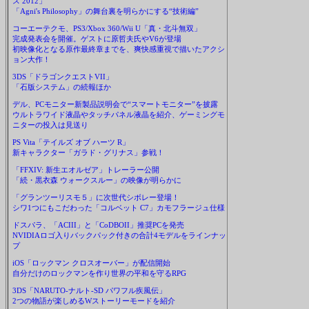
ス 2012」
「Agni's Philosophy」の舞台裏を明らかにする“技術編”
コーエーテクモ、PS3/Xbox 360/Wii U「真・北斗無双」
完成発表会を開催。ゲストに原哲夫氏やV6が登場
初映像化となる原作最終章までを、爽快感重視で描いたアクシ
ョン大作！
3DS「ドラゴンクエストVII」
「石版システム」の続報ほか
デル、PCモニター新製品説明会で“スマートモニター”を披露
ウルトラワイド液晶やタッチパネル液晶を紹介、ゲーミングモ
ニターの投入は見送り
PS Vita「テイルズ オブ ハーツ R」
新キャラクター「ガラド・グリナス」参戦！
「FFXIV: 新生エオルゼア」トレーラー公開
「続・黒衣森 ウォークスルー」の映像が明らかに
「グランツーリスモ５」に次世代シボレー登場！
シワ1つにもこだわった「コルベット C7」カモフラージュ仕様
ドスパラ、「ACIII」と「CoDBOII」推奨PCを発売
NVIDIAロゴ入りバックパック付きの合計4モデルをラインナッ
プ
iOS「ロックマン クロスオーバー」が配信開始
自分だけのロックマンを作り世界の平和を守るRPG
3DS「NARUTO-ナルト-SD パワフル疾風伝」
2つの物語が楽しめるWストーリーモードを紹介