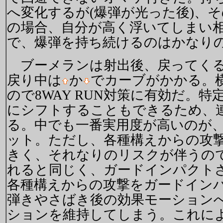
へ変化するが(爆弾が光った後)、
の場合、自分が高く浮いてしまい
で、爆弾を持ち続けるのはかなり
ブーメランは射出後、戻ってくる
戻り中は
か
でカーブがかかる。
ので8WAY RUN対策に有効だ。
にシフトすることもできるため、
る。中でも一番実用度が高いのが、
ット。ただし、各種構えからの攻
きく、それなりのリスクが伴うの
れると同じく、ガードインパクト
各種構えからの攻撃をガードイン
弾きやさばき後の効果モーション
ションを維持してしまう。これに