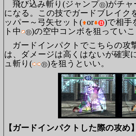
飛び込み斬り(ジャンプ
)がチ
になる。この技でガードブレイク
ッパー～弓矢セット(
or
)で相手
ト中
)の空中コンボを狙ってい
ガードインパクトでこちらの攻撃
は、ダメージは高くはないが確実
ュ斬り(
)を狙うといい。
【ガードインパクトした際の攻め