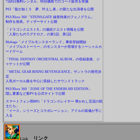
7泊8日無料レンタル、特別価格でのコード販売を実施
PS3「龍が如く５ 夢、叶えし者」の新たな出演者を公開
PS3/Xbox 360「STEINS;GATE 線形拘束のフェノグラム」
制作を発表。ティザーサイト公開
「ドラゴンクエストX」の連続クエスト情報を公開
「人形たちのラグナロク」の第1話、第2話
Mobage「メイプルモンスターランド」事前登録開始
「メイプルストーリー」のモンスターが登場するソーシャルカ
ードゲーム
「FINAL FANTASY ORCHESTRAL ALBUM」の収録楽曲、ジ
ャケットが公開
「METAL GEAR RISING REVENGEANCE」サントラの発売決
定
人気ボーカル曲を中心に収録したサウンドトラック
PS3/Xbox 360「ZONE OF THE ENDERS HD EDITION」
隠し要素など新PVを公式サイトで公開
スマートフォン用RPG「ドラゴンスレイヤー 導かれし宝冠の戦
士たち」
「イース」シリーズとコラボレーション。アドルの装備が手に
入る
リンク
Link