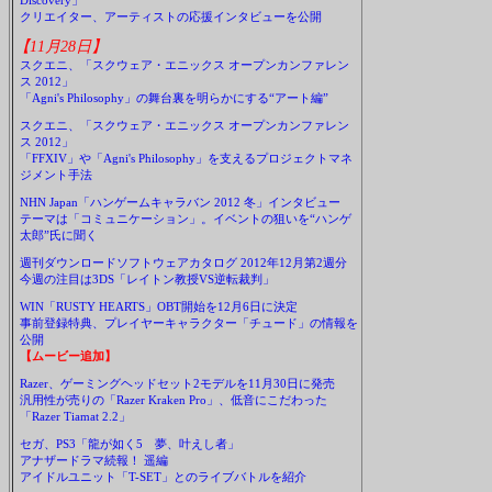
Discovery」
クリエイター、アーティストの応援インタビューを公開
【11月28日】
スクエニ、「スクウェア・エニックス オープンカンファレン
ス 2012」
「Agni's Philosophy」の舞台裏を明らかにする“アート編”
スクエニ、「スクウェア・エニックス オープンカンファレン
ス 2012」
「FFXIV」や「Agni's Philosophy」を支えるプロジェクトマネ
ジメント手法
NHN Japan「ハンゲームキャラバン 2012 冬」インタビュー
テーマは「コミュニケーション」。イベントの狙いを“ハンゲ
太郎”氏に聞く
週刊ダウンロードソフトウェアカタログ 2012年12月第2週分
今週の注目は3DS「レイトン教授VS逆転裁判」
WIN「RUSTY HEARTS」OBT開始を12月6日に決定
事前登録特典、プレイヤーキャラクター「チュード」の情報を
公開
【ムービー追加】
Razer、ゲーミングヘッドセット2モデルを11月30日に発売
汎用性が売りの「Razer Kraken Pro」、低音にこだわった
「Razer Tiamat 2.2」
セガ、PS3「龍が如く5 夢、叶えし者」
アナザードラマ続報！ 遥編
アイドルユニット「T-SET」とのライブバトルを紹介