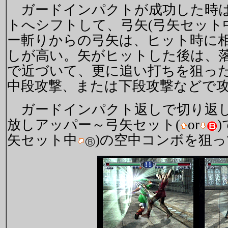
ガードインパクトが成功した時は
トへシフトして、弓矢(弓矢セット
ー斬りからの弓矢は、ヒット時に
しが高い。矢がヒットした後は、
で近づいて、更に追い打ちを狙っ
中段攻撃、または下段攻撃などで
ガードインパクト返しで切り返し
放しアッパー～弓矢セット(
or
矢セット中
)の空中コンボを狙