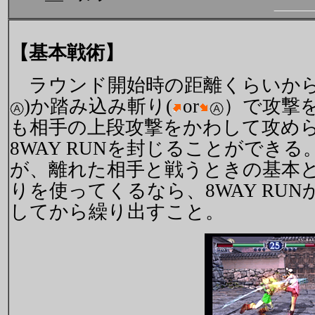
【基本戦術】
ラウンド開始時の距離くらいから
)か踏み込み斬り(
or
）で攻撃
も相手の上段攻撃をかわして攻め
8WAY RUNを封じることができ
が、離れた相手と戦うときの基本
りを使ってくるなら、8WAY RU
してから繰り出すこと。