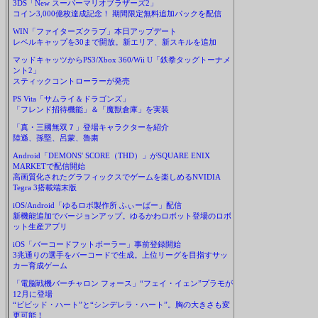
3DS「New スーパーマリオブラザーズ2」
コイン3,000億枚達成記念！ 期間限定無料追加パックを配信
WIN「ファイターズクラブ」本日アップデート
レベルキャップを30まで開放。新エリア、新スキルを追加
マッドキャッツからPS3/Xbox 360/Wii U「鉄拳タッグトーナメ
ント2」
スティックコントローラーが発売
PS Vita「サムライ＆ドラゴンズ」
「フレンド招待機能」＆「魔獣倉庫」を実装
「真・三國無双７」登場キャラクターを紹介
陸遜、孫堅、呂蒙、魯粛
Android「DEMONS' SCORE（THD）」がSQUARE ENIX
MARKETで配信開始
高画質化されたグラフィックスでゲームを楽しめるNVIDIA
Tegra 3搭載端末版
iOS/Android「ゆるロボ製作所 ふぃーばー」配信
新機能追加でバージョンアップ。ゆるかわロボット登場のロボ
ット生産アプリ
iOS「バーコードフットボーラー」事前登録開始
3兆通りの選手をバーコードで生成。上位リーグを目指すサッ
カー育成ゲーム
「電脳戦機バーチャロン フォース」“フェイ・イェン”プラモが
12月に登場
“ビビッド・ハート”と“シンデレラ・ハート”。胸の大きさも変
更可能！