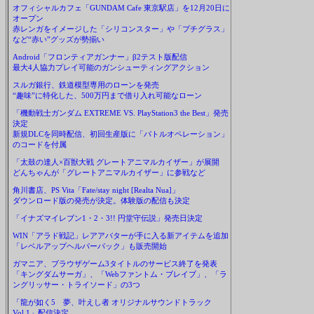
オフィシャルカフェ「GUNDAM Cafe 東京駅店」を12月20日に
オープン
赤レンガをイメージした「シリコンスター」や「プチグラス」
など“赤い”グッズが勢揃い
Android「フロンティアガンナー」β2テスト版配信
最大4人協力プレイ可能のガンシューティングアクション
スルガ銀行、鉄道模型専用のローンを発売
“趣味”に特化した、500万円まで借り入れ可能なローン
「機動戦士ガンダム EXTREME VS. PlayStation3 the Best」発売
決定
新規DLCを同時配信、初回生産版に「バトルオペレーション」
のコードを付属
「太鼓の達人×百獣大戦 グレートアニマルカイザー」が展開
どんちゃんが「グレートアニマルカイザー」に参戦など
角川書店、PS Vita「Fate/stay night [Realta Nua]」
ダウンロード版の発売が決定。体験版の配信も決定
「イナズマイレブン1・2・3!! 円堂守伝説」発売日決定
WIN「アラド戦記」レアアバターが手に入る新アイテムを追加
「レベルアップヘルパーパック」も販売開始
ガマニア、ブラウザゲーム3タイトルのサービス終了を発表
「キングダムサーガ」、「Webファントム・ブレイブ」、「ラ
ングリッサー・トライソード」の3つ
「龍が如く5 夢、叶えし者 オリジナルサウンドトラック
Vol.1」配信決定