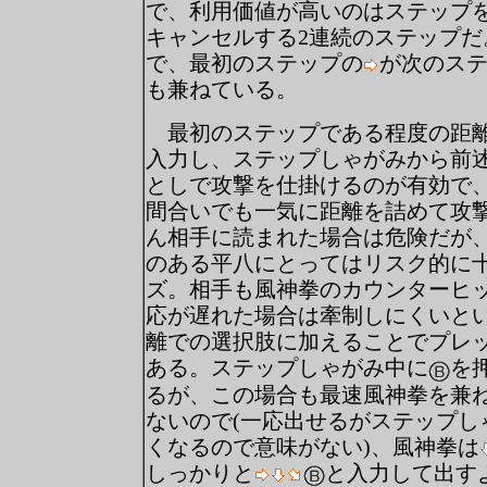
で、利用価値が高いのはステップ
キャンセルする2連続のステップだ
で、最初のステップの
が次のス
も兼ねている。
最初のステップである程度の距離
入力し、ステップしゃがみから前
としで攻撃を仕掛けるのが有効で
間合いでも一気に距離を詰めて攻
ん相手に読まれた場合は危険だが
のある平八にとってはリスク的に
ズ。相手も風神拳のカウンターヒ
応が遅れた場合は牽制しにくいと
離での選択肢に加えることでプレ
ある。ステップしゃがみ中に
を
るが、この場合も最速風神拳を兼
ないので(一応出せるがステップし
くなるので意味がない)、風神拳は
しっかりと
と入力して出す