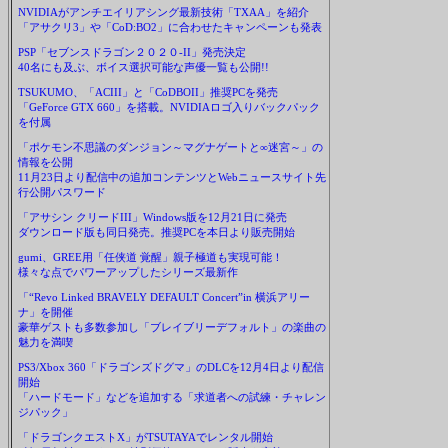
NVIDIAがアンチエイリアシング最新技術「TXAA」を紹介
「アサクリ3」や「CoD:BO2」に合わせたキャンペーンも発表
PSP「セブンスドラゴン２０２０-II」発売決定
40名にも及ぶ、ボイス選択可能な声優一覧も公開!!
TSUKUMO、「ACIII」と「CoDBOII」推奨PCを発売
「GeForce GTX 660」を搭載。NVIDIAロゴ入りバックパック
を付属
「ポケモン不思議のダンジョン～マグナゲートと∞迷宮～」の
情報を公開
11月23日より配信中の追加コンテンツとWebニュースサイト先
行公開パスワード
「アサシン クリードIII」Windows版を12月21日に発売
ダウンロード版も同日発売。推奨PCを本日より販売開始
gumi、GREE用「任侠道 覚醒」親子極道も実現可能！
様々な点でパワーアップしたシリーズ最新作
「“Revo Linked BRAVELY DEFAULT Concert”in 横浜アリー
ナ」を開催
豪華ゲストも多数参加し「ブレイブリーデフォルト」の楽曲の
魅力を満喫
PS3/Xbox 360「ドラゴンズドグマ」のDLCを12月4日より配信
開始
「ハードモード」などを追加する「求道者への試練・チャレン
ジパック」
「ドラゴンクエストX」がTSUTAYAでレンタル開始