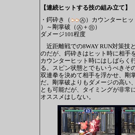
【連続ヒットする技の組み立て】
・鍔砕き（
）カウンターヒッ
）～剛掌破（
＋
）
ダメージ101程度
近距離戦での8WAY RUN対策技
のだが、鍔砕きはヒット時に相手
カウンターヒット時にはしばらく
る。スピン状態とでもいうべきそ
双連拳を決めて相手を浮かせ、剛
だ。剛掌破よりもダメージの高い
とも可能だが、タイミングが非常
オススメはしない。