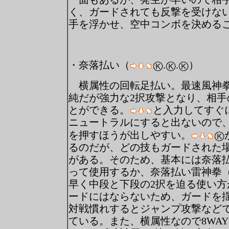
く、ガードされても反撃を受けな
手を浮かせ、空中コンボを決める
・奈落払い（
.
.
）
横属性の回転足払い。最速風神拳
純だが強力な2択攻撃となり、相手
とができる。
と入力してすぐ
ニュートラルにすると出ないので
を押すほうが出しやすい。
るのだが、どの技もガードされた
がある。そのため、基本には奈落払
って使用するか、奈落払い雷神拳
早く中段と下段の2択を迫る使い方
ードにはならないため、ガードを
対戦慣れするとジャンプ攻撃など
ている。また、横属性なので8WAY