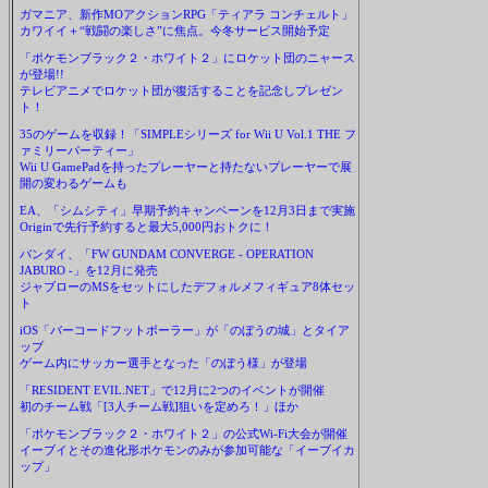
ガマニア、新作MOアクションRPG「ティアラ コンチェルト」
カワイイ＋“戦闘の楽しさ”に焦点。今冬サービス開始予定
「ポケモンブラック２・ホワイト２」にロケット団のニャース
が登場!!
テレビアニメでロケット団が復活することを記念しプレゼン
ト！
35のゲームを収録！「SIMPLEシリーズ for Wii U Vol.1 THE フ
ァミリーパーティー」
Wii U GamePadを持ったプレーヤーと持たないプレーヤーで展
開の変わるゲームも
EA、「シムシティ」早期予約キャンペーンを12月3日まで実施
Originで先行予約すると最大5,000円おトクに！
バンダイ、「FW GUNDAM CONVERGE - OPERATION
JABURO -」を12月に発売
ジャブローのMSをセットにしたデフォルメフィギュア8体セッ
ト
iOS「バーコードフットボーラー」が「のぼうの城」とタイア
ップ
ゲーム内にサッカー選手となった「のぼう様」が登場
「RESIDENT EVIL.NET」で12月に2つのイベントが開催
初のチーム戦「[3人チーム戦]狙いを定めろ！」ほか
「ポケモンブラック２・ホワイト２」の公式Wi-Fi大会が開催
イーブイとその進化形ポケモンのみが参加可能な「イーブイカ
ップ」