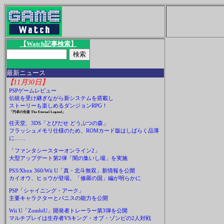
【Watch記事検索】
最新ニュース
【11月30日】
PSPゲームレビュー
伝統を受け継ぎながら新システムを搭載し
ストーリーも楽しめるダンジョンRPG！
「円卓の生徒 The Eternal Legend」
任天堂、3DS「とびだせ どうぶつの森」
フラッシュメモリ仕様のため、ROMカード版はしばらく品薄
に……
「ファンタシースターオンライン2」
大型アップデート第2弾「闇の集いし場」を実施
PS3/Xbox 360/Wii U「真・北斗無双」新情報を公開
カイオウ、ヒョウが登場。「修羅の国」編が明らかに
PSP「シャイニング・アーク」
主要キャラクターとパニスの能力を公開
Wii U「ZombiU」開発者トレーラー第3弾を公開
マルチプレイは生存者VSキング・オブ・ゾンビの2人対戦