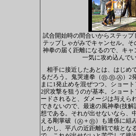
試合開始時の間合いからステップ
テップしゃがみでキャンセル。そ
神拳の届く距離になるので、キャ
一気に攻め込んで
相手に接近したあとは、はじめて
るだろう。鬼哭連拳（
.
.
）2
まに1発止めを混ぜつつ、ショート
2択攻撃を狙うのが基本。ショート
ードされると、ダメージは与えら
できないので、最速の風神拳(技解
想である。それが出せないなら、
える剛掌破（
＋
）も連係に組
しかし、平八の近距離戦で核とな
で、これが出せないと苦労して接近