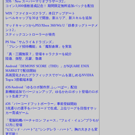
3DS「New スーパーマリオブラザーズ2」
コイン3,000億枚達成記念！ 期間限定無料追加パックを配信
WIN「ファイターズクラブ」本日アップデート
レベルキャップを30まで開放。新エリア、新スキルを追加
マッドキャッツからPS3/Xbox 360/Wii U「鉄拳タッグトーナメ
ント2」
スティックコントローラーが発売
PS Vita「サムライ＆ドラゴンズ」
「フレンド招待機能」＆「魔獣倉庫」を実装
「真・三國無双７」登場キャラクターを紹介
陸遜、孫堅、呂蒙、魯粛
Android「DEMONS' SCORE（THD）」がSQUARE ENIX
MARKETで配信開始
高画質化されたグラフィックスでゲームを楽しめるNVIDIA
Tegra 3搭載端末版
iOS/Android「ゆるロボ製作所 ふぃーばー」配信
新機能追加でバージョンアップ。ゆるかわロボット登場のロボ
ット生産アプリ
iOS「バーコードフットボーラー」事前登録開始
3兆通りの選手をバーコードで生成。上位リーグを目指すサッ
カー育成ゲーム
「電脳戦機バーチャロン フォース」“フェイ・イェン”プラモが
12月に登場
“ビビッド・ハート”と“シンデレラ・ハート”。胸の大きさも変
更可能！