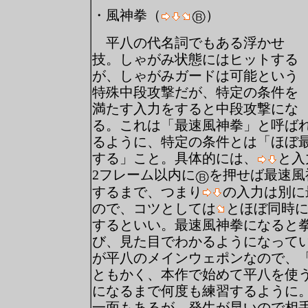
・風神拳（
）
平八の代名詞でもある浮かせ
技。しゃがみ状態にはヒットする
が、しゃがみガードは可能という
特殊中段攻撃だが、特定の条件を
満たす入力をすると中段攻撃にな
る。これは「最速風神拳」と呼ば
るように、特定の条件とは「ほぼ
する」こと。具体的には、
と入
2フレーム以内に
を押せば最速風
するまで、つまり
の入力は別に
ので、コツとしては
とほぼ同時
するといい。最速風神拳になると
び、見た目でわかるようになって
が平八のメインウェポンなので、
ともかく、本作で始めて平八を使
になるまで何度も練習するように。8
一面もあるが、発生が早いので相