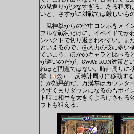
の見返りが少なすぎる。ある程度
いと、さすがに対戦では厳しいも
風神拳からの空中コンボをメイン
プルな戦術だけに、イベイドでか
ンパクトで切り返されやすい。また、
といえるので、
入力の技に多い
ていこう。ほかのキャラと比べる
が遅いのだが、8WAY RUN対策
れほど問題ではない。時計周りに
掌（
）、反時計周りに移動す
）が効果的だ。万漢掌はカウンタ
うずくまりダウンになるのもポイ
ト時に相手を大きくよろけさせる
ウトも狙える。