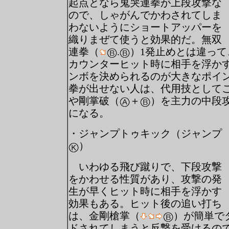
起点となら鬼哭連拳が上段攻撃な
ので、しゃがんでかわされてしま
わないようにショートアッパーを
織りまぜて使うと効果的だ。無双
連拳（
.
）1発止めとは違っ
カウンターヒット時に相手を浮か
ンボを決められるのが大きなポイ
拳が出せない人は、代用技として
や剛掌破（
＋
）を主力の中段
になる。
・ジャンプトゥキック（ジャンプ
）
いわゆる飛び蹴りで、下段攻撃
をかわせる性質があり、攻撃の発
生が早くヒット時に相手を浮かす
効果もある。ヒット後の追い打ち
は、金剛槍掌（
）が簡単で
ドされてしまうと反撃を受けるの