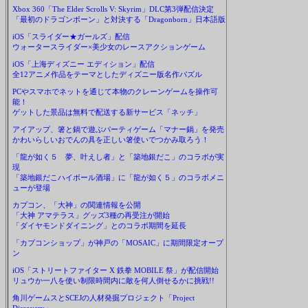
Xbox 360「The Elder Scrolls V: Skyrim」DLC第3弾配信決定
「最初のドラゴンボーン」と対決する「Dragonborn」日本語版
iOS「スライダー★ガールズ」配信
ウォータースライダー×美少女のレースアクションゲーム
iOS「上海ディズニー エディション」配信
全12アニメ作品をテーマとしたディズニー版名作パズル
PCやスマホでネットを通じて本物のクレーンゲームを操作可
能！
ゲットした景品は無料で配送する新サービス「ネッチ」
アイアップ、箸と鍋で遊ぶパーティゲーム「マナー鍋」を発売
かわいらしいおでんの具を正しい箸使いでつかみ取ろう！
「龍が如く５ 夢、叶えし者」と「築地銀だこ」のコラボが実
現
「築地銀だこハイボール酒場」に「龍が如く５」のコラボメニ
ューが登場
カプコン、「大神」の関連情報を公開
「大神 アマテラス」グッズ3種の再受注が開始
「ダイヤモンドダイニング」とのコラボ期間を延長
「カプコンショップ」が神戸の「MOSAIC」に期間限定オープ
ン
iOS「ストリートファイター X 鉄拳 MOBILE 祭」が配信開始
リュウか一八を使い制限時間内に敵を何人倒せるかに挑戦!!
角川ゲームスとSCEJの人材発掘プロジェクト「Project