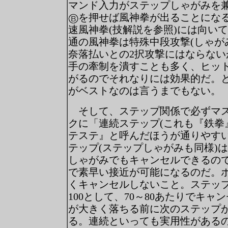
マンド入力がステップしゃがみを
を押せば風神拳が出ることにな
速風神拳(技解説を参照)には向い
通の風神拳は特殊中段攻撃(しゃが
奈落払いとの2択攻撃にはならない
手の牽制を潰すことも多く、ヒッ
がるのでそれなりには効果的だ。
がベストなのは言うまでもない。
そして、ステップ関係で必ずマス
クに「連続ステップ(これも『鉄拳
テステ』と呼んだほうが通りやすい
テップ(ステップしゃがみも同様)
しゃがみでもキャンセルできるの
で素早い接近が可能になるのだ。
くキャンセルしないこと。ステップ
100として、70～80あたりでキ
が大きく落ちる前に次のステップ
る。連続といっても実用性があるの