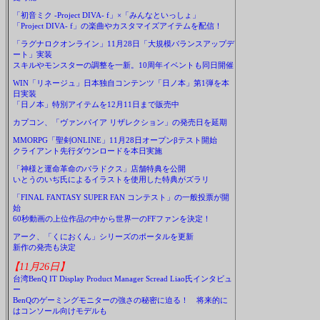
「初音ミク -Project DIVA- f」×「みんなといっしょ」
「Project DIVA- f」の楽曲やカスタマイズアイテムを配信！
「ラグナロクオンライン」11月28日「大規模バランスアップデ
ート」実装
スキルやモンスターの調整を一新。10周年イベントも同日開催
WIN「リネージュ」日本独自コンテンツ「日ノ本」第1弾を本
日実装
「日ノ本」特別アイテムを12月11日まで販売中
カプコン、「ヴァンパイア リザレクション」の発売日を延期
MMORPG「聖剣ONLINE」11月28日オープンβテスト開始
クライアント先行ダウンロードを本日実施
「神様と運命革命のパラドクス」店舗特典を公開
いとうのいぢ氏によるイラストを使用した特典がズラリ
「FINAL FANTASY SUPER FAN コンテスト」の一般投票が開
始
60秒動画の上位作品の中から世界一のFFファンを決定！
アーク、「くにおくん」シリーズのポータルを更新
新作の発売も決定
【11月26日】
台湾BenQ IT Display Product Manager Scread Liao氏インタビュ
ー
BenQのゲーミングモニターの強さの秘密に迫る！ 将来的に
はコンソール向けモデルも