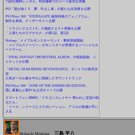
7泊8日無料レンタル、特別価格でのコード販売を実施
PS3「龍が如く５ 夢、叶えし者」の新たな出演者を公開
PS3/Xbox 360「STEINS;GATE 線形拘束のフェノグラム」
制作を発表。ティザーサイト公開
「ドラゴンクエストX」の連続クエスト情報を公開
「人形たちのラグナロク」の第1話、第2話
Mobage「メイプルモンスターランド」事前登録開始
「メイプルストーリー」のモンスターが登場するソーシャルカ
ードゲーム
「FINAL FANTASY ORCHESTRAL ALBUM」の収録楽曲、ジ
ャケットが公開
「METAL GEAR RISING REVENGEANCE」サントラの発売決
定
人気ボーカル曲を中心に収録したサウンドトラック
PS3/Xbox 360「ZONE OF THE ENDERS HD EDITION」
隠し要素など新PVを公式サイトで公開
スマートフォン用RPG「ドラゴンスレイヤー 導かれし宝冠の戦
士たち」
「イース」シリーズとコラボレーション。アドルの装備が手に
入る
三島 平八
Heihachi Mishima