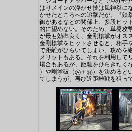
ショートアッパーなどで浮かせた
はりメインの浮かせ技は風神拳に
かせたところへの追撃だが、『鉄
御があるなどの関係上、多段ヒッ
的に望めない。そのため、単発攻
が最も効率良く、金剛槍掌がオス
金剛槍掌をヒットさせると、相手
で距離がひらいてしまい、攻めを
メリットもある。それを利用して
場合もあるが、距離をひらきたく
）や剛掌破（
＋
）を決めると
てしまうが、再び近距離戦を狙っ