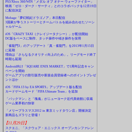
PS3/Xbox 360/WIN「メダル オブ オナー ウォーファイター」
映画「ゼロ・ダーク・サーティ」とのコラボパックを12月19日
に配信決定
Mobage「夢幻戦紀ドラゴノア」本日配信
3国家が争うストーリーとチームバトルを組み合わせたソーシ
ャルゲーム
iOS「CRAZY TAXI（クレイジータクシー）」が配信開始
DC版をベースに制作、タッチ操作や傾き操作を採用
「雀龍門3」のアップデート「真・雀龍門」を2013年1月15日
に延期
理由は「さらなるクオリティ向上のため」。リーグモード終了
時期も延期
Android向け「SQUARE ENIX MARKET」で1周年記念キャン
ペーンを開始
ゲームアプリの割引販売や新規会員登録者へのポイントプレゼ
ントほか
iOS「FIFA 13 by EA SPORTS」アップデート版を配信
カードゲームモード「FIFA Ultimate Team」を追加
「パックマン」と「塊魂」がニューヨーク近代美術館に収蔵
ゲーム業界初の快挙
「メリープラスマス2012 in 東京ミッドタウン店」開催決定
新商品もズラリと登場！
【11月29日】
スクエニ、「スクウェア・エニックス オープンカンファレン