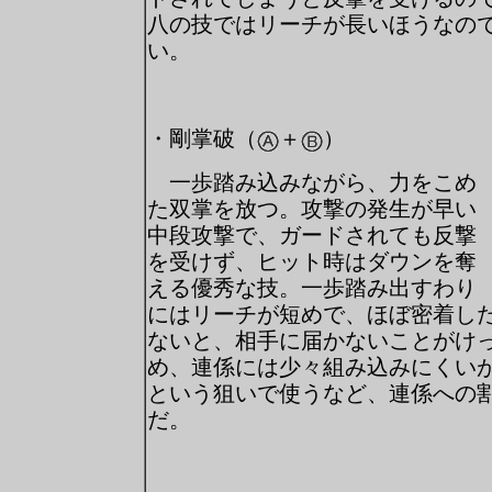
八の技ではリーチが長いほうなの
い。
・剛掌破（
＋
）
一歩踏み込みながら、力をこめ
た双掌を放つ。攻撃の発生が早い
中段攻撃で、ガードされても反撃
を受けず、ヒット時はダウンを奪
える優秀な技。一歩踏み出すわり
にはリーチが短めで、ほぼ密着し
ないと、相手に届かないことがけ
め、連係には少々組み込みにくい
という狙いで使うなど、連係への
だ。