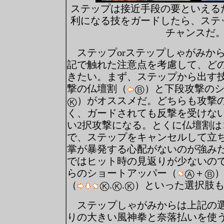
ステップは接近手段の要といえる
利になる技をガードしたら、ステ
チャンスだ
ステップorステップしゃがみか
記で触れた注意点を考慮して、ど
きたい。まず、ステップから出す
撃の仏壇割（
）と下段攻撃の
）がオススメだ。どちらも攻撃
く、ガードされても反撃を受けな
い2択攻撃になる。とくに仏壇割は
で、ステップをキャンセルして立
掌が暴発する心配がないのが強み
ではヒット時の見返りが少ないの
らのショートアッパー（
＋
（
.
.
）といった選択肢
ステップしゃがみからは上記の選
りの大きい風神拳と奈落払いを使