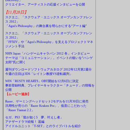
Discovery」
クリエイター、アーティストの応援インタビューを公開
【11月28日】
スクエニ、「スクウェア・エニックス オープンカンファレン
ス 2012」
「Agni's Philosophy」の舞台裏を明らかにする“アート編”
スクエニ、「スクウェア・エニックス オープンカンファレン
ス 2012」
「FFXIV」や「Agni's Philosophy」を支えるプロジェクトマネ
ジメント手法
NHN Japan「ハンゲームキャラバン 2012 冬」インタビュー
テーマは「コミュニケーション」。イベントの狙いを“ハンゲ
太郎”氏に聞く
週刊ダウンロードソフトウェアカタログ 2012年12月第2週分
今週の注目は3DS「レイトン教授VS逆転裁判」
WIN「RUSTY HEARTS」OBT開始を12月6日に決定
事前登録特典、プレイヤーキャラクター「チュード」の情報を
公開
【ムービー追加】
Razer、ゲーミングヘッドセット2モデルを11月30日に発売
汎用性が売りの「Razer Kraken Pro」、低音にこだわった
「Razer Tiamat 2.2」
セガ、PS3「龍が如く5 夢、叶えし者」
アナザードラマ続報！ 遥編
アイドルユニット「T-SET」とのライブバトルを紹介