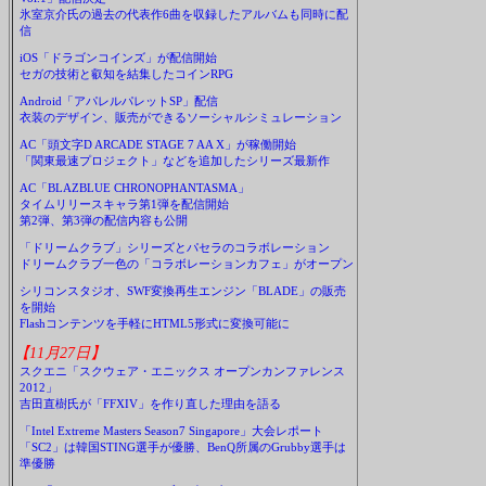
氷室京介氏の過去の代表作6曲を収録したアルバムも同時に配
信
iOS「ドラゴンコインズ」が配信開始
セガの技術と叡知を結集したコインRPG
Android「アパレルパレットSP」配信
衣装のデザイン、販売ができるソーシャルシミュレーション
AC「頭文字D ARCADE STAGE 7 AA X」が稼働開始
「関東最速プロジェクト」などを追加したシリーズ最新作
AC「BLAZBLUE CHRONOPHANTASMA」
タイムリリースキャラ第1弾を配信開始
第2弾、第3弾の配信内容も公開
「ドリームクラブ」シリーズとパセラのコラボレーション
ドリームクラブ一色の「コラボレーションカフェ」がオープン
シリコンスタジオ、SWF変換再生エンジン「BLADE」の販売
を開始
Flashコンテンツを手軽にHTML5形式に変換可能に
【11月27日】
スクエニ「スクウェア・エニックス オープンカンファレンス
2012」
吉田直樹氏が「FFXIV」を作り直した理由を語る
「Intel Extreme Masters Season7 Singapore」大会レポート
「SC2」は韓国STING選手が優勝、BenQ所属のGrubby選手は
準優勝