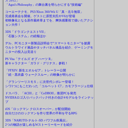
ス 2012」
「Agni's Philosophy」の舞台裏を明らかにする“技術編”
コーエーテクモ、PS3/Xbox 360/Wii U「真・北斗無双」
完成発表会を開催。ゲストに原哲夫氏やV6が登場
初映像化となる原作最終章までを、爽快感重視で描いたアクシ
ョン大作！
3DS「ドラゴンクエストVII」
「石版システム」の続報ほか
デル、PCモニター新製品説明会で“スマートモニター”を披露
ウルトラワイド液晶やタッチパネル液晶を紹介、ゲーミングモ
ニターの投入は見送り
PS Vita「テイルズ オブ ハーツ R」
新キャラクター「ガラド・グリナス」参戦！
「FFXIV: 新生エオルゼア」トレーラー公開
「続・黒衣森 ウォークスルー」の映像が明らかに
「グランツーリスモ５」に次世代シボレー登場！
シワ1つにもこだわった「コルベット C7」カモフラージュ仕様
ドスパラ、「ACIII」と「CoDBOII」推奨PCを発売
NVIDIAロゴ入りバックパック付きの合計4モデルをラインナッ
プ
iOS「ロックマン クロスオーバー」が配信開始
自分だけのロックマンを作り世界の平和を守るRPG
3DS「NARUTO-ナルト-SD パワフル疾風伝」
2つの物語が楽しめるWストーリーモードを紹介