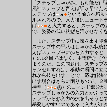
「ステップしゃがみ」も可能だ(『
風神ステップと言えば話が早いだろ
ステップは
or
という前方へ移動
ルされるので、入力後はニュート
ば
と入力すると、ステップの
で、姿勢の低い状態を活かせなく
また、ステップ中に技を出す場合
ステップ中の平八はしゃがみ状態
えばステップ中に
を入力すると
）の1発目ではなく、甲冑砕き（立
まうのだ。この問題は、ステップ
ャンセルすれば、移動の瞬間に立
れから技を出すことで一応は解決
出す場合はさらに困りもので、金
神拳（
）のコマンド部分が、
ステップしゃがみの入力とかぶっ
テップから
入力の技を出そうと
暴発しやすいのである（入力がボ