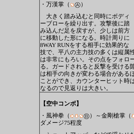
・万漢掌（
）
大きく踏み込むと同時にボディ
ーブローを繰り出す。攻撃後に踏
み込んだ足を戻すが、少しは前方
に移動した形になる。時計周りに
8WAY RUNをする相手に効果的な
技で、平八の主力技の多くは縦属性の
は非常にもろい。その点をフォロ
る。ガードされると反撃を受ける
は相手の向きが変わる場合がある
ことができ、カウンターヒット時
なるので見返りは大きい。
【空中コンボ】
・風神拳（
）～金剛槍掌（
ダメージ75程度