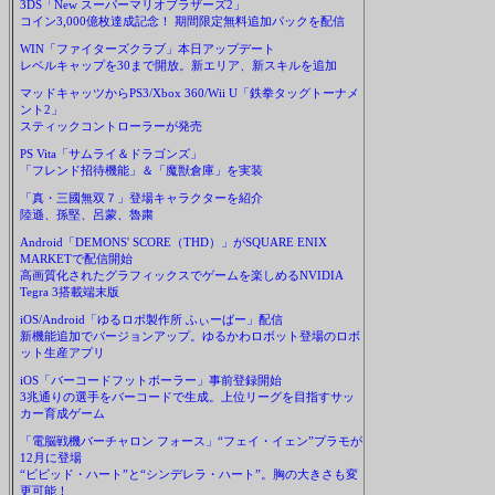
3DS「New スーパーマリオブラザーズ2」
コイン3,000億枚達成記念！ 期間限定無料追加パックを配信
WIN「ファイターズクラブ」本日アップデート
レベルキャップを30まで開放。新エリア、新スキルを追加
マッドキャッツからPS3/Xbox 360/Wii U「鉄拳タッグトーナメ
ント2」
スティックコントローラーが発売
PS Vita「サムライ＆ドラゴンズ」
「フレンド招待機能」＆「魔獣倉庫」を実装
「真・三國無双７」登場キャラクターを紹介
陸遜、孫堅、呂蒙、魯粛
Android「DEMONS' SCORE（THD）」がSQUARE ENIX
MARKETで配信開始
高画質化されたグラフィックスでゲームを楽しめるNVIDIA
Tegra 3搭載端末版
iOS/Android「ゆるロボ製作所 ふぃーばー」配信
新機能追加でバージョンアップ。ゆるかわロボット登場のロボ
ット生産アプリ
iOS「バーコードフットボーラー」事前登録開始
3兆通りの選手をバーコードで生成。上位リーグを目指すサッ
カー育成ゲーム
「電脳戦機バーチャロン フォース」“フェイ・イェン”プラモが
12月に登場
“ビビッド・ハート”と“シンデレラ・ハート”。胸の大きさも変
更可能！