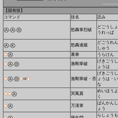
【固有技】
コマンド
技名
読み
どごうし
.
.
怒轟掌烈破
うれっぱ
どごうれ
.
怒轟連蹴
しゅう
裏拳
うらけん
げきごう
.
激剛掌破
ょうは
げきごう
.
or
激剛掌破・否
ょうは・
な
めいほう
冥鳳翼
く
ばんかん
万漢掌
ょう
らしょう
羅生門