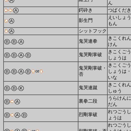
ん
鍔砕き
つばくだ
えいしょ
影生門
もん
シットフック
きこくれ
.
.
鬼哭連拳
けん
きこくご
.
.
.
鬼哭剛掌破
しょうは
きこくご
鬼哭剛掌破・
.
.
.
or
しょうは
否
いな
きこくれ
.
.
鬼哭連蹴
しゅう
うらけん
裏拳二段
だん
れつごう
.
烈剛掌破
ょうは
れつごう
.
or