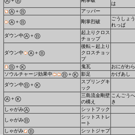
＋
剛掌破
は
＋
アッパー
ごうしょ
＋
剛掌烈破
れっぱ
起上りクロス
ダウン中
＋
チョップ
後転～起上り
ダウン中
＋
クロスチョッ
プ
＋
鬼瓦
おにがわ
ソウルチャージ効果中
＋
影足
かげあし
スプリングキ
ダウン中
＋
ック
三島流金剛壁
こんごう
＋
の構え
き
しゃがみ
シットフック
シットストレ
しゃがみ
ート
しゃがみ
シットジャブ