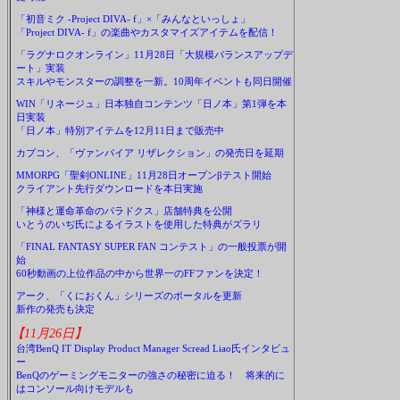
「初音ミク -Project DIVA- f」×「みんなといっしょ」
「Project DIVA- f」の楽曲やカスタマイズアイテムを配信！
「ラグナロクオンライン」11月28日「大規模バランスアップデ
ート」実装
スキルやモンスターの調整を一新。10周年イベントも同日開催
WIN「リネージュ」日本独自コンテンツ「日ノ本」第1弾を本
日実装
「日ノ本」特別アイテムを12月11日まで販売中
カプコン、「ヴァンパイア リザレクション」の発売日を延期
MMORPG「聖剣ONLINE」11月28日オープンβテスト開始
クライアント先行ダウンロードを本日実施
「神様と運命革命のパラドクス」店舗特典を公開
いとうのいぢ氏によるイラストを使用した特典がズラリ
「FINAL FANTASY SUPER FAN コンテスト」の一般投票が開
始
60秒動画の上位作品の中から世界一のFFファンを決定！
アーク、「くにおくん」シリーズのポータルを更新
新作の発売も決定
【11月26日】
台湾BenQ IT Display Product Manager Scread Liao氏インタビュ
ー
BenQのゲーミングモニターの強さの秘密に迫る！ 将来的に
はコンソール向けモデルも