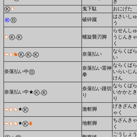
き
鬼下駄
おにげた
はさいし
破砕蹴
う
らせんし
.
螺旋襲刃脚
うじんき
く
ならくば
.
.
奈落払い
い
ならくば
奈落払い雷神
奈落払い中
いらいじ
拳
けん
ならくば
奈落払い踵切
奈落払い中★
.
いかかと
り
り
げきざん
★
激斬脚
ゃく
ちざんき
★
地斬脚
く
ごうしょ