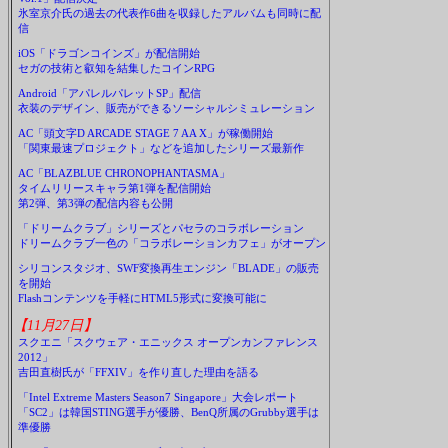
氷室京介氏の過去の代表作6曲を収録したアルバムも同時に配
信
iOS「ドラゴンコインズ」が配信開始
セガの技術と叡知を結集したコインRPG
Android「アパレルパレットSP」配信
衣装のデザイン、販売ができるソーシャルシミュレーション
AC「頭文字D ARCADE STAGE 7 AA X」が稼働開始
「関東最速プロジェクト」などを追加したシリーズ最新作
AC「BLAZBLUE CHRONOPHANTASMA」
タイムリリースキャラ第1弾を配信開始
第2弾、第3弾の配信内容も公開
「ドリームクラブ」シリーズとパセラのコラボレーション
ドリームクラブ一色の「コラボレーションカフェ」がオープン
シリコンスタジオ、SWF変換再生エンジン「BLADE」の販売
を開始
Flashコンテンツを手軽にHTML5形式に変換可能に
【11月27日】
スクエニ「スクウェア・エニックス オープンカンファレンス
2012」
吉田直樹氏が「FFXIV」を作り直した理由を語る
「Intel Extreme Masters Season7 Singapore」大会レポート
「SC2」は韓国STING選手が優勝、BenQ所属のGrubby選手は
準優勝