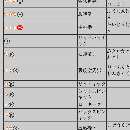
金剛槍掌
うしょう
ふうじん
風神拳
ん
らいじん
雷神拳
ん
サイドハイキ
ック
みぎかか
右踵落し
おとし
りせんく
裏旋空刃脚
じんきゃ
サイドキック
シットスピン
キック
ローキック
バックスピン
キック
ごぞうく
五臓砕き