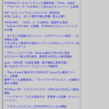
NVIDIAがアンチエイリアシング最新技術「TXAA」を紹介
「アサクリ3」や「CoD:BO2」に合わせたキャンペーンも発表
PSP「セブンスドラゴン２０２０-II」発売決定
40名にも及ぶ、ボイス選択可能な声優一覧も公開!!
TSUKUMO、「ACIII」と「CoDBOII」推奨PCを発売
「GeForce GTX 660」を搭載。NVIDIAロゴ入りバックパック
を付属
「ポケモン不思議のダンジョン～マグナゲートと∞迷宮～」の
情報を公開
11月23日より配信中の追加コンテンツとWebニュースサイト先
行公開パスワード
「アサシン クリードIII」Windows版を12月21日に発売
ダウンロード版も同日発売。推奨PCを本日より販売開始
gumi、GREE用「任侠道 覚醒」親子極道も実現可能！
様々な点でパワーアップしたシリーズ最新作
「“Revo Linked BRAVELY DEFAULT Concert”in 横浜アリー
ナ」を開催
豪華ゲストも多数参加し「ブレイブリーデフォルト」の楽曲の
魅力を満喫
PS3/Xbox 360「ドラゴンズドグマ」のDLCを12月4日より配信
開始
「ハードモード」などを追加する「求道者への試練・チャレン
ジパック」
「ドラゴンクエストX」がTSUTAYAでレンタル開始