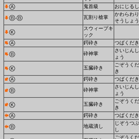
鬼首級
おにじる
かわらわ
.
瓦割り槍掌
そうしょ
スウィープキ
ック
鍔砕き
つばくだ
さいじん
砕神掌
ょう
ごぞうく
五臓砕き
き
鍔砕き
つばくだ
さいじん
砕神掌
ょう
ごぞうく
五臓砕き
き
鍔砕き
つばくだ
じぞうつ
地蔵潰し
し
ごぞうく