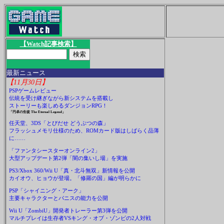
【Watch記事検索】
最新ニュース
【11月30日】
PSPゲームレビュー
伝統を受け継ぎながら新システムを搭載し
ストーリーも楽しめるダンジョンRPG！
「円卓の生徒 The Eternal Legend」
任天堂、3DS「とびだせ どうぶつの森」
フラッシュメモリ仕様のため、ROMカード版はしばらく品薄
に……
「ファンタシースターオンライン2」
大型アップデート第2弾「闇の集いし場」を実施
PS3/Xbox 360/Wii U「真・北斗無双」新情報を公開
カイオウ、ヒョウが登場。「修羅の国」編が明らかに
PSP「シャイニング・アーク」
主要キャラクターとパニスの能力を公開
Wii U「ZombiU」開発者トレーラー第3弾を公開
マルチプレイは生存者VSキング・オブ・ゾンビの2人対戦