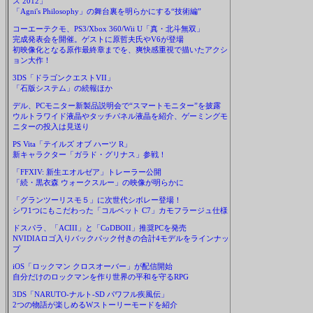
ス 2012」
「Agni's Philosophy」の舞台裏を明らかにする“技術編”
コーエーテクモ、PS3/Xbox 360/Wii U「真・北斗無双」
完成発表会を開催。ゲストに原哲夫氏やV6が登場
初映像化となる原作最終章までを、爽快感重視で描いたアクシ
ョン大作！
3DS「ドラゴンクエストVII」
「石版システム」の続報ほか
デル、PCモニター新製品説明会で“スマートモニター”を披露
ウルトラワイド液晶やタッチパネル液晶を紹介、ゲーミングモ
ニターの投入は見送り
PS Vita「テイルズ オブ ハーツ R」
新キャラクター「ガラド・グリナス」参戦！
「FFXIV: 新生エオルゼア」トレーラー公開
「続・黒衣森 ウォークスルー」の映像が明らかに
「グランツーリスモ５」に次世代シボレー登場！
シワ1つにもこだわった「コルベット C7」カモフラージュ仕様
ドスパラ、「ACIII」と「CoDBOII」推奨PCを発売
NVIDIAロゴ入りバックパック付きの合計4モデルをラインナッ
プ
iOS「ロックマン クロスオーバー」が配信開始
自分だけのロックマンを作り世界の平和を守るRPG
3DS「NARUTO-ナルト-SD パワフル疾風伝」
2つの物語が楽しめるWストーリーモードを紹介