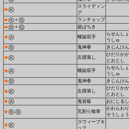
スライディン
グ
＋
ランチョップ
＋
超ぱちき
らせんし
螺旋双手
うしゅ
鬼神拳
きじんけ
ひだりか
左踵落し
とおとし
らせんし
螺旋双手
うしゅ
鬼神拳
きじんけ
ひだりか
左踵落し
とおとし
鬼首級
おにじる
かわらわ
.
瓦割り槍掌
そうしょ
スウィープキ
ック