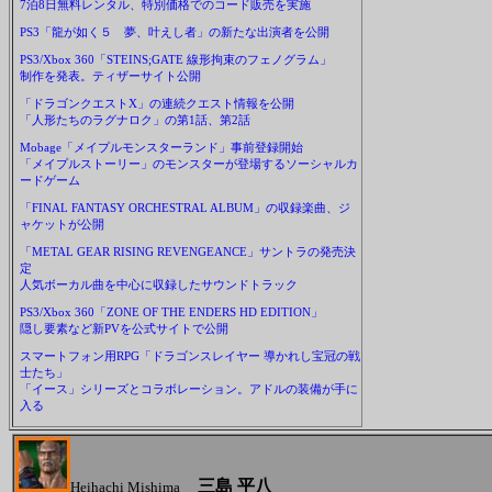
7泊8日無料レンタル、特別価格でのコード販売を実施
PS3「龍が如く５ 夢、叶えし者」の新たな出演者を公開
PS3/Xbox 360「STEINS;GATE 線形拘束のフェノグラム」
制作を発表。ティザーサイト公開
「ドラゴンクエストX」の連続クエスト情報を公開
「人形たちのラグナロク」の第1話、第2話
Mobage「メイプルモンスターランド」事前登録開始
「メイプルストーリー」のモンスターが登場するソーシャルカ
ードゲーム
「FINAL FANTASY ORCHESTRAL ALBUM」の収録楽曲、ジ
ャケットが公開
「METAL GEAR RISING REVENGEANCE」サントラの発売決
定
人気ボーカル曲を中心に収録したサウンドトラック
PS3/Xbox 360「ZONE OF THE ENDERS HD EDITION」
隠し要素など新PVを公式サイトで公開
スマートフォン用RPG「ドラゴンスレイヤー 導かれし宝冠の戦
士たち」
「イース」シリーズとコラボレーション。アドルの装備が手に
入る
三島 平八
Heihachi Mishima