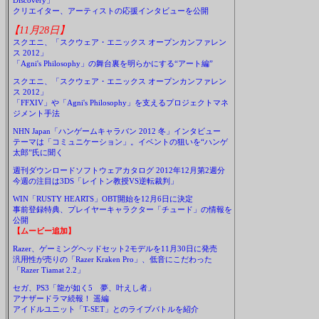
Discovery」
クリエイター、アーティストの応援インタビューを公開
【11月28日】
スクエニ、「スクウェア・エニックス オープンカンファレン
ス 2012」
「Agni's Philosophy」の舞台裏を明らかにする“アート編”
スクエニ、「スクウェア・エニックス オープンカンファレン
ス 2012」
「FFXIV」や「Agni's Philosophy」を支えるプロジェクトマネ
ジメント手法
NHN Japan「ハンゲームキャラバン 2012 冬」インタビュー
テーマは「コミュニケーション」。イベントの狙いを“ハンゲ
太郎”氏に聞く
週刊ダウンロードソフトウェアカタログ 2012年12月第2週分
今週の注目は3DS「レイトン教授VS逆転裁判」
WIN「RUSTY HEARTS」OBT開始を12月6日に決定
事前登録特典、プレイヤーキャラクター「チュード」の情報を
公開
【ムービー追加】
Razer、ゲーミングヘッドセット2モデルを11月30日に発売
汎用性が売りの「Razer Kraken Pro」、低音にこだわった
「Razer Tiamat 2.2」
セガ、PS3「龍が如く5 夢、叶えし者」
アナザードラマ続報！ 遥編
アイドルユニット「T-SET」とのライブバトルを紹介