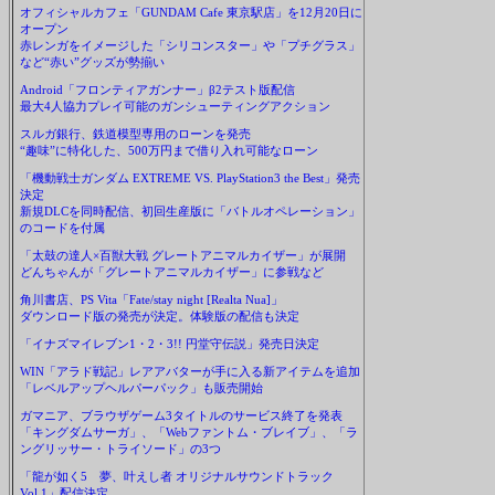
オフィシャルカフェ「GUNDAM Cafe 東京駅店」を12月20日に
オープン
赤レンガをイメージした「シリコンスター」や「プチグラス」
など“赤い”グッズが勢揃い
Android「フロンティアガンナー」β2テスト版配信
最大4人協力プレイ可能のガンシューティングアクション
スルガ銀行、鉄道模型専用のローンを発売
“趣味”に特化した、500万円まで借り入れ可能なローン
「機動戦士ガンダム EXTREME VS. PlayStation3 the Best」発売
決定
新規DLCを同時配信、初回生産版に「バトルオペレーション」
のコードを付属
「太鼓の達人×百獣大戦 グレートアニマルカイザー」が展開
どんちゃんが「グレートアニマルカイザー」に参戦など
角川書店、PS Vita「Fate/stay night [Realta Nua]」
ダウンロード版の発売が決定。体験版の配信も決定
「イナズマイレブン1・2・3!! 円堂守伝説」発売日決定
WIN「アラド戦記」レアアバターが手に入る新アイテムを追加
「レベルアップヘルパーパック」も販売開始
ガマニア、ブラウザゲーム3タイトルのサービス終了を発表
「キングダムサーガ」、「Webファントム・ブレイブ」、「ラ
ングリッサー・トライソード」の3つ
「龍が如く5 夢、叶えし者 オリジナルサウンドトラック
Vol.1」配信決定