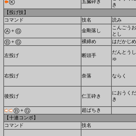
五臓砕き
き
【投げ技】
コマンド
技名
読み
こんごう
＋
金剛落し
とし
＋
裸締め
はだかじ
だんとう
左投げ
断頭手
ゅ
右投げ
奈落
ならく
におうく
後投げ
仁王砕き
き
＋
超ぱちき
【十連コンボ】
コマンド
技名