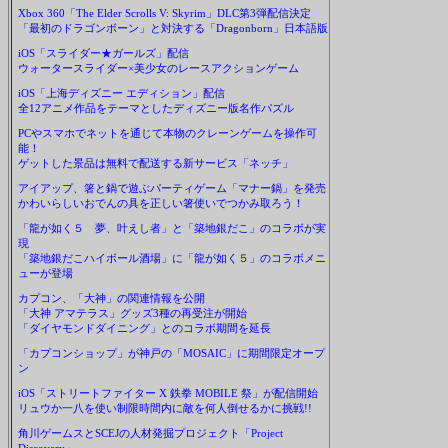
Xbox 360「The Elder Scrolls V: Skyrim」DLC第3弾配信決定
「最初のドラゴンボーン」と対決する「Dragonborn」日本語版
iOS「スライダー★ガールズ」配信
ウォータースライダー×美少女のレースアクションゲーム
iOS「上海ディズニー エディション」配信
全12アニメ作品をテーマとしたディズニー版名作パズル
PCやスマホでネットを通じて本物のクレーンゲームを操作可
能！
ゲットした景品は無料で配送する新サービス「ネッチ」
アイアップ、箸と鍋で遊ぶパーティゲーム「マナー鍋」を発売
かわいらしいおでんの具を正しい箸使いでつかみ取ろう！
「龍が如く５ 夢、叶えし者」と「築地銀だこ」のコラボが実
現
「築地銀だこハイボール酒場」に「龍が如く５」のコラボメニ
ューが登場
カプコン、「大神」の関連情報を公開
「大神 アマテラス」グッズ3種の再受注が開始
「ダイヤモンドダイニング」とのコラボ期間を延長
「カプコンショップ」が神戸の「MOSAIC」に期間限定オープ
ン
iOS「ストリートファイター X 鉄拳 MOBILE 祭」が配信開始
リュウか一八を使い制限時間内に敵を何人倒せるかに挑戦!!
角川ゲームスとSCEJの人材発掘プロジェクト「Project