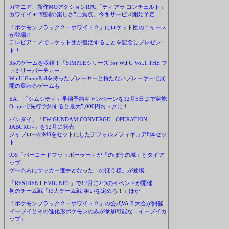
ガマニア、新作MOアクションRPG「ティアラ コンチェルト」
カワイイ＋“戦闘の楽しさ”に焦点。今冬サービス開始予定
「ポケモンブラック２・ホワイト２」にロケット団のニャース
が登場!!
テレビアニメでロケット団が復活することを記念しプレゼン
ト！
35のゲームを収録！「SIMPLEシリーズ for Wii U Vol.1 THE フ
ァミリーパーティー」
Wii U GamePadを持ったプレーヤーと持たないプレーヤーで展
開の変わるゲームも
EA、「シムシティ」早期予約キャンペーンを12月3日まで実施
Originで先行予約すると最大5,000円おトクに！
バンダイ、「FW GUNDAM CONVERGE - OPERATION
JABURO -」を12月に発売
ジャブローのMSをセットにしたデフォルメフィギュア8体セッ
ト
iOS「バーコードフットボーラー」が「のぼうの城」とタイア
ップ
ゲーム内にサッカー選手となった「のぼう様」が登場
「RESIDENT EVIL.NET」で12月に2つのイベントが開催
初のチーム戦「[3人チーム戦]狙いを定めろ！」ほか
「ポケモンブラック２・ホワイト２」の公式Wi-Fi大会が開催
イーブイとその進化形ポケモンのみが参加可能な「イーブイカ
ップ」