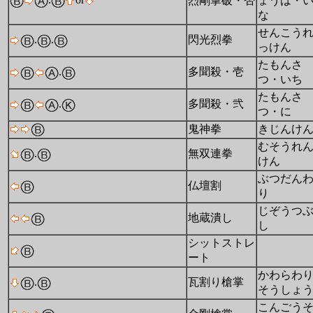
烈剛掌破・否
ょうは・
な
せんこう
.
.
閃光烈拳
っけん
たもんさ
.
多聞殺・壱
つ・いち
たもんさ
.
多聞殺・弐
つ・に
鬼神拳
きじんけ
むそうれ
.
無双連拳
けん
ぶつだん
仏壇割
り
じぞうつ
地蔵潰し
し
シットストレ
ート
かわらわ
.
瓦割り槍掌
そうしょ
こんごう