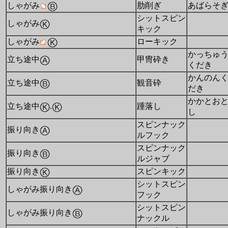
しゃがみ
肋削ぎ
あばらそ
シットスピン
しゃがみ
キック
しゃがみ
ローキック
かっちゅ
立ち途中
甲冑砕き
くだき
かんのん
立ち途中
観音砕
だき
かかとお
立ち途中
.
踵落し
し
スピンナック
振り向き
ルフック
スピンナック
振り向き
ルジャブ
振り向き
スピンキック
シットスピン
しゃがみ振り向き
フック
シットスピン
しゃがみ振り向き
ナックル