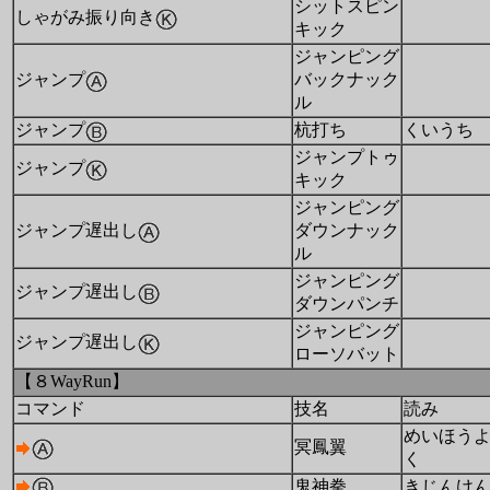
シットスピン
しゃがみ振り向き
キック
ジャンピング
ジャンプ
バックナック
ル
ジャンプ
杭打ち
くいうち
ジャンプトゥ
ジャンプ
キック
ジャンピング
ジャンプ遅出し
ダウンナック
ル
ジャンピング
ジャンプ遅出し
ダウンパンチ
ジャンピング
ジャンプ遅出し
ローソバット
【８WayRun】
コマンド
技名
読み
めいほう
冥鳳翼
く
鬼神拳
きじんけ