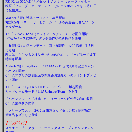
PS3/Xbox 360/WIN「メダル オブ オナー ウォーファイター」
映画「ゼロ・ダーク・サーティ」とのコラボパックを12月19日
に配信決定
Mobage「夢幻戦紀ドラゴノア」本日配信
3国家が争うストーリーとチームバトルを組み合わせたソーシ
ャルゲーム
iOS「CRAZY TAXI（クレイジータクシー）」が配信開始
DC版をベースに制作、タッチ操作や傾き操作を採用
「雀龍門3」のアップデート「真・雀龍門」を2013年1月15日
に延期
理由は「さらなるクオリティ向上のため」。リーグモード終了
時期も延期
Android向け「SQUARE ENIX MARKET」で1周年記念キャン
ペーンを開始
ゲームアプリの割引販売や新規会員登録者へのポイントプレゼ
ントほか
iOS「FIFA 13 by EA SPORTS」アップデート版を配信
カードゲームモード「FIFA Ultimate Team」を追加
「パックマン」と「塊魂」がニューヨーク近代美術館に収蔵
ゲーム業界初の快挙
「メリープラスマス2012 in 東京ミッドタウン店」開催決定
新商品もズラリと登場！
【11月29日】
スクエニ、「スクウェア・エニックス オープンカンファレン