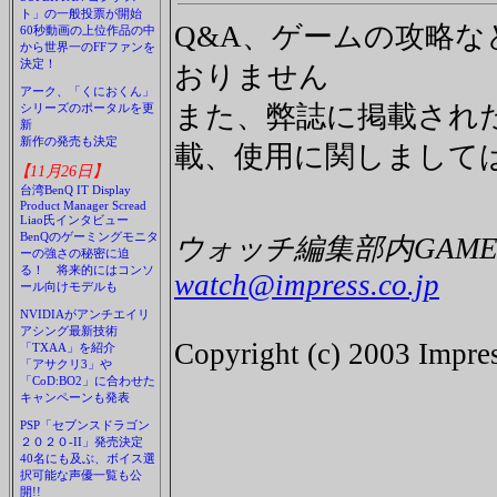
ト」の一般投票が開始
Q&A、ゲームの攻略
60秒動画の上位作品の中
から世界一のFFファンを
決定！
おりません
アーク、「くにおくん」
また、弊誌に掲載され
シリーズのポータルを更
新
新作の発売も決定
載、使用に関しまして
【11月26日】
台湾BenQ IT Display
Product Manager Scread
Liao氏インタビュー
BenQのゲーミングモニタ
ウォッチ編集部内GAME 
ーの強さの秘密に迫
る！ 将来的にはコンソ
watch@impress.co.jp
ール向けモデルも
NVIDIAがアンチエイリ
アシング最新技術
Copyright (c) 2003 Impres
「TXAA」を紹介
「アサクリ3」や
「CoD:BO2」に合わせた
キャンペーンも発表
PSP「セブンスドラゴン
２０２０-II」発売決定
40名にも及ぶ、ボイス選
択可能な声優一覧も公
開!!