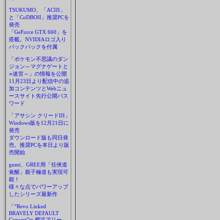
TSUKUMO、「ACIII」
と「CoDBOII」推奨PCを
発売
「GeForce GTX 660」を
搭載。NVIDIAロゴ入り
バックパックを付属
「ポケモン不思議のダン
ジョン～マグナゲートと
∞迷宮～」の情報を公開
11月23日より配信中の追
加コンテンツとWebニュ
ースサイト先行公開パス
ワード
「アサシン クリードIII」
Windows版を12月21日に
発売
ダウンロード版も同日発
売。推奨PCを本日より販
売開始
gumi、GREE用「任侠道
覚醒」親子極道も実現可
能！
様々な点でパワーアップ
したシリーズ最新作
「“Revo Linked
BRAVELY DEFAULT
Concert”in 横浜アリー