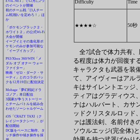
EVIL.NET」で12月に2つ
Difficulty
Time
のイベントが開催
初のチーム戦「[3人チー
ム戦]狙いを定めろ！」ほ
か
50秒
★★★★☆
「ポケモンブラック２・
ホワイト２」の公式Wi-Fi
大会が開催
イーブイとその進化形ポ
ケモンのみが参加可能な
全7試合で体力共有、
「イーブイカップ」
PS3/Xbox 360/WIN「メ
る程度は体力が回復す
ダル オブ オナー ウォー
ファイター」
キャラクタも武器を装
映画「ゼロ・ダーク・サ
て、アイヴィーはアル
ーティ」とのコラボパッ
クを12月19日に配信決定
キはサイレントエッジ
Mobage「夢幻戦紀ドラ
ティアはグラディウス
ゴノア」本日配信
3国家が争うストーリー
ナはハルバート、カサ
とチームバトルを組み合
わせたソーシャルゲーム
ッドクリスタルロッド
iOS「CRAZY TAXI（ク
ァは護法剣、名前付き
レイジータクシー）」が
配信開始
ソウルエッジ(完全体)
DC版をベースに制作、タ
ッチ操作や傾き操作を採
効果を持つ武器ばかり
用