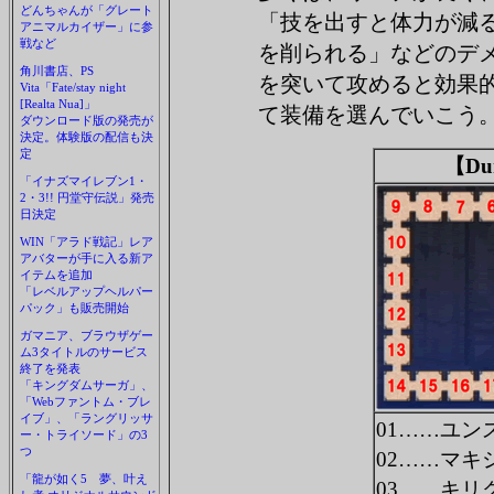
どんちゃんが「グレート
「技を出すと体力が減
アニマルカイザー」に参
戦など
を削られる」などのデ
角川書店、PS
を突いて攻めると効果
Vita「Fate/stay night
[Realta Nua]」
て装備を選んでいこう
ダウンロード版の発売が
決定。体験版の配信も決
定
【Du
「イナズマイレブン1・
2・3!! 円堂守伝説」発売
日決定
WIN「アラド戦記」レア
アバターが手に入る新ア
イテムを追加
「レベルアップヘルパー
パック」も販売開始
ガマニア、ブラウザゲー
ム3タイトルのサービス
終了を発表
「キングダムサーガ」、
「Webファントム・ブレ
イブ」、「ラングリッサ
01……ユン
ー・トライソード」の3
つ
02……マキ
「龍が如く5 夢、叶え
03……キリ