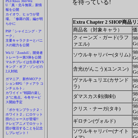
を待っている!
PS3/Xbox 360/Wii
U「真・北斗無双」新情
報を公開
カイオウ、ヒョウが登
場。「修羅の国」編が明
Extra Chapter 2 SHOP商品
らかに
商品名（対象キャラ）
価
PSP「シャイニング・ア
ーク」
クィーンズ・ガード(ラフ
98
主要キャラクターとパニ
Go
ァエル)
スの能力を公開
98
Wii U「ZombiU」開発者
ソウルキャリバー(タリム)
Go
トレーラー第3弾を公開
マルチプレイは生存者VS
98
キング・オブ・ゾンビの
含光(がんこう)(ユンスン)
2人対戦
Go
ガマニア、新作MOアク
ヴァルキュリエ(カサンド
98
ションRPG「ティアラ コ
Go
ラ)
ンチェルト」
カワイイ＋“戦闘の楽し
98
ダマスカス剣(御剣)
さ”に焦点。今冬サービ
Go
ス開始予定
98
クリス・ナーガ(タキ)
「ポケモンブラック２・
Go
ホワイト２」にロケット
98
団のニャースが登場!!
ギロチン(ヴォルド)
Go
テレビアニメでロケット
団が復活することを記念
ソウルキャリバー(ナイト
98
しプレゼント！
Go
メア)