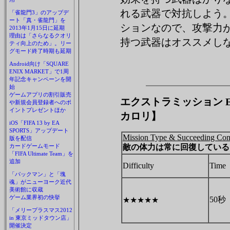
れる武器で対抗しよう
「雀龍門3」のアップデ
ート「真・雀龍門」を
ションなので、攻撃力
2013年1月15日に延期
理由は「さらなるクオリ
持つ武器はオススメし
ティ向上のため」。リー
グモード終了時期も延期
Android向け「SQUARE
ENIX MARKET」で1周
年記念キャンペーンを開
始
ゲームアプリの割引販売
エクストラミッション Extra
や新規会員登録者へのポ
イントプレゼントほか
カロリ】
iOS「FIFA 13 by EA
SPORTS」アップデート
Mission Type & Succeeding Con
版を配信
カードゲームモード
敵の体力は常に回復している
「FIFA Ultimate Team」を
追加
Difficulty
Time
「パックマン」と「塊
魂」がニューヨーク近代
美術館に収蔵
ゲーム業界初の快挙
50秒
★★★★★
「メリープラスマス2012
in 東京ミッドタウン店」
開催決定