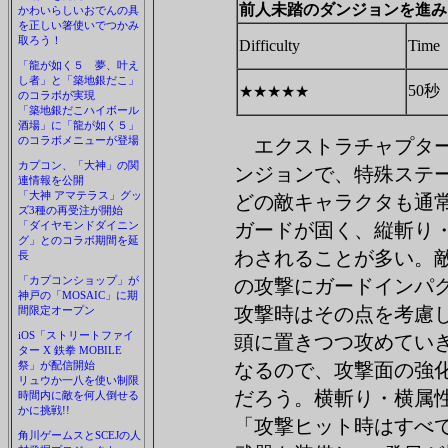
前人未踏のダンジョンを進み
かわいらしいおでんの具
を正しい箸使いでつかみ
取ろう！
Difficulty
Time
「龍が如く５ 夢、叶え
し者」と「築地銀だこ」
50秒
★★★★★
のコラボが実現
「築地銀だこハイボール
酒場」に「龍が如く５」
のコラボメニューが登場
エクストラチャプター
カプコン、「大神」の関
ンジョンで、特殊ステ
連情報を公開
「大神 アマテラス」グッ
どの敵キャラクタも通
ズ3種の再受注が開始
「ダイヤモンドダイニン
ガードが固く、縦斬り・縦
グ」とのコラボ期間を延
わされることが多い。
長
「カプコンショップ」が
の攻撃にガードインパ
神戸の「MOSAIC」に期
攻撃時はその点を考慮
間限定オープン
iOS「ストリートファイ
頭に置きつつ攻めてい
ター X 鉄拳 MOBILE
祭」が配信開始
なるので、攻撃面の強
リュウか一八を使い制限
だろう。横斬り・横属
時間内に敵を何人倒せる
かに挑戦!!
「攻撃ヒット時はすべ
角川ゲームスとSCEJの人