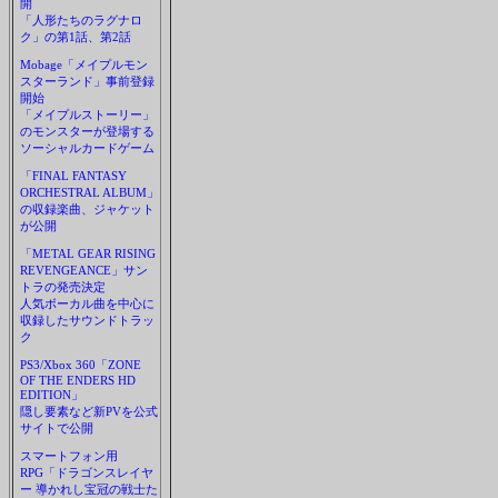
開
「人形たちのラグナロ
ク」の第1話、第2話
Mobage「メイプルモン
スターランド」事前登録
開始
「メイプルストーリー」
のモンスターが登場する
ソーシャルカードゲーム
「FINAL FANTASY
ORCHESTRAL ALBUM」
の収録楽曲、ジャケット
が公開
「METAL GEAR RISING
REVENGEANCE」サン
トラの発売決定
人気ボーカル曲を中心に
収録したサウンドトラッ
ク
PS3/Xbox 360「ZONE
OF THE ENDERS HD
EDITION」
隠し要素など新PVを公式
サイトで公開
スマートフォン用
RPG「ドラゴンスレイヤ
ー 導かれし宝冠の戦士た