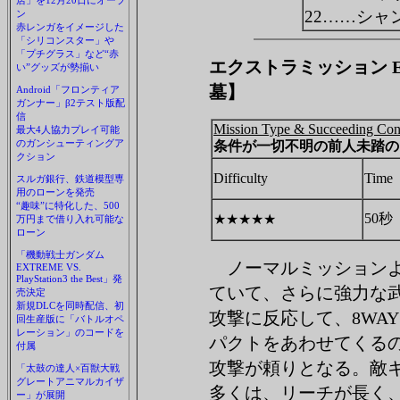
店」を12月20日にオープ
22……シャ
ン
赤レンガをイメージした
「シリコンスター」や
「プチグラス」など“赤
エクストラミッション Extra
い”グッズが勢揃い
墓】
Android「フロンティア
ガンナー」β2テスト版配
信
Mission Type & Succeeding Con
最大4人協力プレイ可能
のガンシューティングア
条件が一切不明の前人未踏の
クション
Difficulty
Time
スルガ銀行、鉄道模型専
用のローンを発売
“趣味”に特化した、500
50秒
★★★★★
万円まで借り入れ可能な
ローン
「機動戦士ガンダム
ノーマルミッションよ
EXTREME VS.
PlayStation3 the Best」発
ていて、さらに強力な
売決定
新規DLCを同時配信、初
攻撃に反応して、8WAY
回生産版に「バトルオペ
レーション」のコードを
パクトをあわせてくる
付属
攻撃が頼りとなる。敵
「太鼓の達人×百獣大戦
グレートアニマルカイザ
多くは、リーチが長く
ー」が展開