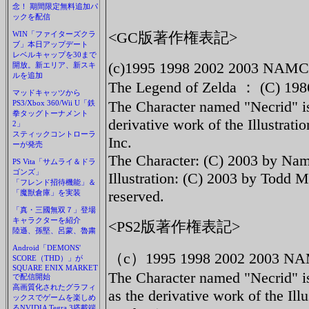
念！ 期間限定無料追加パ
ックを配信
<GC版著作権表記>
WIN「ファイターズクラ
ブ」本日アップデート
レベルキャップを30まで
(c)1995 1998 2002 2003 NAM
開放。新エリア、新スキ
ルを追加
The Legend of Zelda ： (C) 198
マッドキャッツから
The Character named "Necrid" 
PS3/Xbox 360/Wii U「鉄
拳タッグトーナメント
derivative work of the Illustra
2」
スティックコントローラ
Inc.
ーが発売
The Character: (C) 2003 by Namc
PS Vita「サムライ＆ドラ
ゴンズ」
Illustration: (C) 2003 by Todd M
「フレンド招待機能」＆
reserved.
「魔獣倉庫」を実装
「真・三國無双７」登場
キャラクターを紹介
<PS2版著作権表記>
陸遜、孫堅、呂蒙、魯粛
Android「DEMONS'
（c）1995 1998 2002 2003 N
SCORE（THD）」が
SQUARE ENIX MARKET
The Character named "Necrid" 
で配信開始
高画質化されたグラフィ
as the derivative work of the Il
ックスでゲームを楽しめ
るNVIDIA Tegra 3搭載端