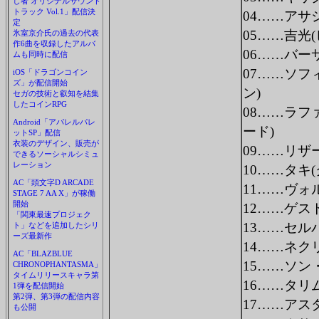
し者 オリジナルサウンド
トラック Vol.1」配信決
04……アサ
定
05……吉光
氷室京介氏の過去の代表
作6曲を収録したアルバ
06……バー
ムも同時に配信
07……ソフ
iOS「ドラゴンコイン
ズ」が配信開始
ン)
セガの技術と叡知を結集
したコインRPG
08……ラフ
Android「アパレルパレ
ード)
ットSP」配信
衣装のデザイン、販売が
09……リザ
できるソーシャルシミュ
レーション
10……タキ
AC「頭文字D ARCADE
11……ヴォ
STAGE 7 AA X」が稼働
開始
12……ゲス
「関東最速プロジェク
13……セル
ト」などを追加したシリ
ーズ最新作
14……ネク
AC「BLAZBLUE
15……ソン
CHRONOPHANTASMA」
タイムリリースキャラ第
16……タリ
1弾を配信開始
第2弾、第3弾の配信内容
17……アス
も公開