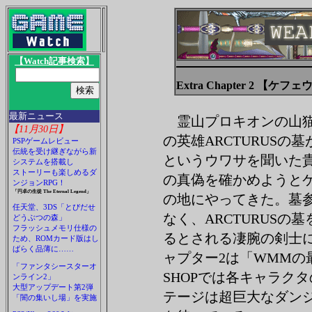
【Watch記事検索】
Extra Chapter 2 【ケフ
最新ニュース
霊山プロキオンの山
【11月30日】
の英雄ARCTURUSの
PSPゲームレビュー
伝統を受け継ぎながら新
というウワサを聞いた
システムを搭載し
ストーリーも楽しめるダ
の真偽を確かめようと
ンジョンRPG！
「円卓の生徒 The Eternal Legend」
の地にやってきた。墓
任天堂、3DS「とびだせ
なく、ARCTURUSの
どうぶつの森」
フラッシュメモリ仕様の
るとされる凄腕の剣士
ため、ROMカード版はし
ばらく品薄に……
ャプター2は「WMMの
「ファンタシースターオ
SHOPでは各キャラク
ンライン2」
大型アップデート第2弾
テージは超巨大なダン
「闇の集いし場」を実施