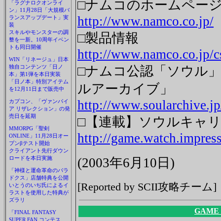
□ナムコのホームペー
「ラグナロクオンライ
ン」11月28日「大規模バ
http://www.namco.co.jp/
ランスアップデート」実
装
スキルやモンスターの調
□製品情報
整を一新。10周年イベン
トも同日開催
http://www.namco.co.jp/cs
WIN「リネージュ」日本
独自コンテンツ「日ノ
□ナムコ公認「ソウル
本」第1弾を本日実装
「日ノ本」特別アイテム
ルアーカイブ」
を12月11日まで販売中
http://www.soularchive.jp
カプコン、「ヴァンパイ
ア リザレクション」の発
売日を延期
□【連載】ソウルキャリ
MMORPG「聖剣
http://game.watch.impress
ONLINE」11月28日オー
プンβテスト開始
クライアント先行ダウン
ロードを本日実施
(2003年6月10日)
「神様と運命革命のパラ
ドクス」店舗特典を公開
[Reported by SCII攻略チーム]
いとうのいぢ氏によるイ
ラストを使用した特典が
ズラリ
GAME
「FINAL FANTASY
SUPER FAN コンテス