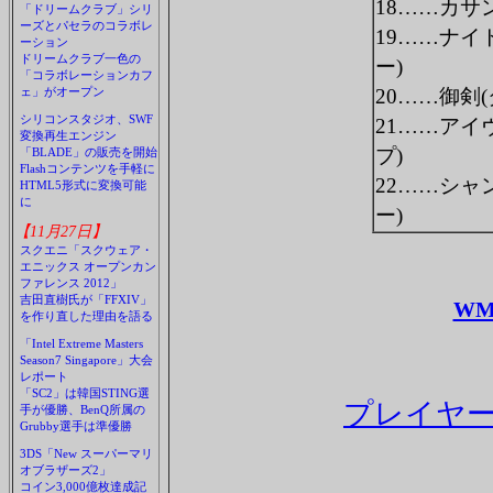
18……カサ
「ドリームクラブ」シリ
ーズとパセラのコラボレ
19……ナイ
ーション
ドリームクラブ一色の
ー)
「コラボレーションカフ
ェ」がオープン
20……御剣
シリコンスタジオ、SWF
21……アイ
変換再生エンジン
プ)
「BLADE」の販売を開始
Flashコンテンツを手軽に
22……シャ
HTML5形式に変換可能
に
ー)
【11月27日】
スクエニ「スクウェア・
エニックス オープンカン
ファレンス 2012」
吉田直樹氏が「FFXIV」
WM
を作り直した理由を語る
「Intel Extreme Masters
Season7 Singapore」大会
レポート
「SC2」は韓国STING選
プレイヤー
手が優勝、BenQ所属の
Grubby選手は準優勝
3DS「New スーパーマリ
オブラザーズ2」
コイン3,000億枚達成記