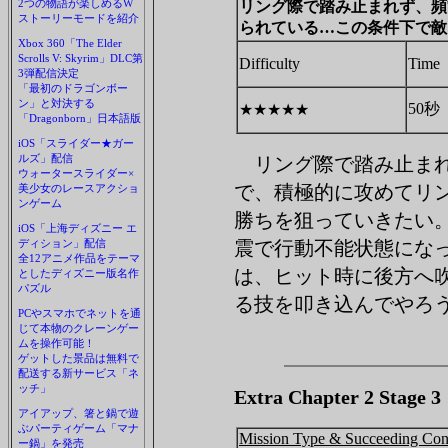
2つの物語が楽しめるW
リング際で踏み止まれず、頻
ストーリーモードを紹介
られている…この条件下で敵
Xbox 360「The Elder
Scrolls V: Skyrim」DLC第
Difficulty
Time
3弾配信決定
「最初のドラゴンボー
ン」と対決する
50秒
★★★★★
「Dragonborn」日本語版
iOS「スライダー★ガー
ルズ」配信
リング際で踏み止ま
ウォータースライダー×
で、積極的に攻めてリ
美少女のレースアクショ
ンゲーム
勝ちを狙っていきたい
iOS「上海ディズニー エ
ディション」配信
震で行動不能状態にな
全12アニメ作品をテーマ
は、ヒット時に後方へ
としたディズニー版名作
パズル
る技を叩き込んでやろ
PCやスマホでネットを通
じて本物のクレーンゲー
ムを操作可能！
ゲットした景品は無料で
配送する新サービス「ネ
ッチ」
Extra Chapter 2 Sta
アイアップ、箸と鍋で遊
ぶパーティゲーム「マナ
Mission Type & Succeeding Con
ー鍋」を発売