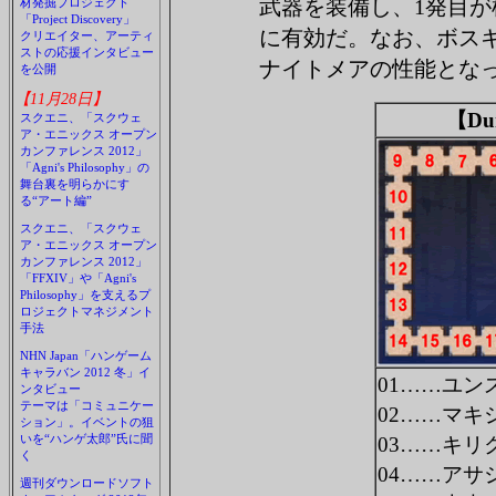
武器を装備し、1発目
材発掘プロジェクト
「Project Discovery」
に有効だ。なお、ボス
クリエイター、アーティ
ストの応援インタビュー
ナイトメアの性能とな
を公開
【11月28日】
【Du
スクエニ、「スクウェ
ア・エニックス オープン
カンファレンス 2012」
「Agni's Philosophy」の
舞台裏を明らかにす
る“アート編”
スクエニ、「スクウェ
ア・エニックス オープン
カンファレンス 2012」
「FFXIV」や「Agni's
Philosophy」を支えるプ
ロジェクトマネジメント
手法
NHN Japan「ハンゲーム
キャラバン 2012 冬」イ
01……ユン
ンタビュー
テーマは「コミュニケー
02……マキ
ション」。イベントの狙
いを“ハンゲ太郎”氏に聞
03……キリ
く
04……アサ
週刊ダウンロードソフト