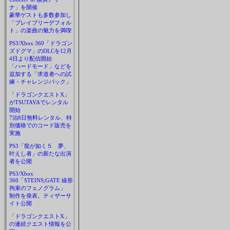
ナ」を開催
豪華ゲストも多数参加し
「ブレイブリーデフォル
ト」の楽曲の魅力を満喫
PS3/Xbox 360「ドラゴン
ズドグマ」のDLCを12月
4日より配信開始
「ハードモード」などを
追加する「求道者への試
練・チャレンジパック」
「ドラゴンクエストX」
がTSUTAYAでレンタル
開始
7泊8日無料レンタル、特
別価格でのコード販売を
実施
PS3「龍が如く５ 夢、
叶えし者」の新たな出演
者を公開
PS3/Xbox
360「STEINS;GATE 線形
拘束のフェノグラム」
制作を発表。ティザーサ
イト公開
「ドラゴンクエストX」
の連続クエスト情報を公