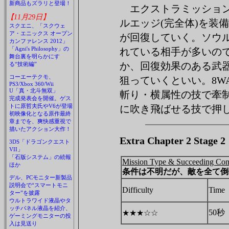
新商品もズラリと登場！
エクストラミッション
【11月29日】
ルエッジ(完全体)を装
スクエニ、「スクウェ
ア・エニックス オープン
が回復していく。ソウル
カンファレンス 2012」
「Agni's Philosophy」の
れている相手が多いの
舞台裏を明らかにす
か、回復効果のある武
る“技術編”
コーエーテクモ、
狙っていくといい。8WA
PS3/Xbox 360/Wii
U「真・北斗無双」
斬り・横属性の技で牽
完成発表会を開催。ゲス
トに原哲夫氏やV6が登場
に吹き飛ばせる技で押
初映像化となる原作最終
章までを、爽快感重視で
描いたアクション大作！
Extra Chapter 2 St
3DS「ドラゴンクエスト
VII」
「石版システム」の続報
Mission Type & Succeeding Con
ほか
条件は不明だが、敵を全て倒
デル、PCモニター新製品
説明会で“スマートモニ
Difficulty
Time
ター”を披露
ウルトラワイド液晶やタ
ッチパネル液晶を紹介、
50秒
★★★☆☆
ゲーミングモニターの投
入は見送り