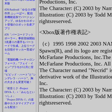
Productions, Inc.
末版
The Character: (C) 2003 by Namc
iOS/Android「ゆるロボ製
Illustration: (C) 2003 by Todd M
作所 ふぃーばー」配信
新機能追加でバージョン
rightsreserved.
アップ。ゆるかわロボッ
ト登場のロボット生産ア
プリ
<Xbox版著作権表記>
iOS「バーコードフット
ボーラー」事前登録開始
3兆通りの選手をバーコ
（c）1995 1998 2002 2003 N
ードで生成。上位リーグ
Spawn(R), and its logo are regis
を目指すサッカー育成ゲ
ーム
McFarlane Productions, Inc.The
「電脳戦機バーチャロン
McFarlane Productions, Inc. All 
フォース」“フェイ・イ
ェン”プラモが12月に登
The Character named "Necrid" 
場
“ビビッド・ハート”と“シ
derivative work of the Illustra
ンデレラ・ハート”。胸
Inc.
の大きさも変更可能！
The Character: (C) 2003 by Namc
「初音ミク -Project
DIVA- f」×「みんなとい
Illustration: (C) 2003 by Todd M
っしょ」
「Project DIVA- f」の楽
rightsreserved.
曲やカスタマイズアイテ
ムを配信！