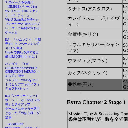
35のゲームを収録！
98
「SIMPLEシリーズ for
タナトス(アスタロス)
Wii U Vol.1 THE ファミ
Go
リーパーティー」
カレイドスコープ(アイヴ
98
Wii U GamePadを持った
Go
ィー)
プレーヤーと持たないプ
レーヤーで展開の変わる
98
ゲームも
金箍棒(キリク)
Go
EA、「シムシティ」早期
予約キャンペーンを12月
ソウルキャリバー(シャン
98
3日まで実施
Go
ファ)
Originで先行予約すると
最大5,000円おトクに！
98
ヴァジュラ(マキシ)
Go
バンダイ、「FW
GUNDAM CONVERGE -
98
OPERATION JABURO -」
カオス(ネクリッド)
Go
を12月に発売
ジャブローのMSをセッ
98
◆鉄拳(平八)
トにしたデフォルメフィ
Go
ギュア8体セット
iOS「バーコードフット
ボーラー」が「のぼうの
Extra Chapter 2 St
城」とタイアップ
ゲーム内にサッカー選手
となった「のぼう様」が
Mission Type & Succeeding Con
登場
条件は不明だが、敵を全て倒
「RESIDENT