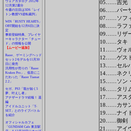
ウェアカタログ 2012年
05……吉光
12月第2週分
06……バー
今週の注目は3DS「レイ
トン教授VS逆転裁判」
07……ソフ
WIN「RUSTY HEARTS」
08……ラフ
OBT開始を12月6日に決
定
09……リザ
事前登録特典、プレイヤ
ーキャラクター「チュー
10……タキ
ド」の情報を公開
【ムービー追加】
11……ヴォ
Razer、ゲーミングヘッド
12……ゲス
セット2モデルを11月30
日に発売
13……セル
汎用性が売りの「Razer
14……ネク
Kraken Pro」、低音にこ
だわった「Razer Tiamat
15……ソン
2.2」
16……タリ
セガ、PS3「龍が如く5
夢、叶えし者」
17……アス
アナザードラマ続報！ 遥
編
18……カサ
アイドルユニット「T-
SET」とのライブバトル
19……ナイ
を紹介
20……御剣
オフィシャルカフェ
「GUNDAM Cafe 東京駅
21……アイ