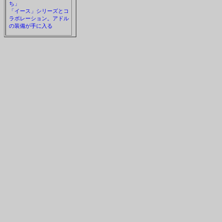
ち」
「イース」シリーズとコ
ラボレーション。アドル
の装備が手に入る