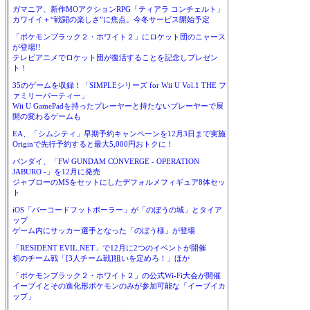
ガマニア、新作MOアクションRPG「ティアラ コンチェルト」
カワイイ＋“戦闘の楽しさ”に焦点。今冬サービス開始予定
「ポケモンブラック２・ホワイト２」にロケット団のニャース
が登場!!
テレビアニメでロケット団が復活することを記念しプレゼン
ト！
35のゲームを収録！「SIMPLEシリーズ for Wii U Vol.1 THE フ
ァミリーパーティー」
Wii U GamePadを持ったプレーヤーと持たないプレーヤーで展
開の変わるゲームも
EA、「シムシティ」早期予約キャンペーンを12月3日まで実施
Originで先行予約すると最大5,000円おトクに！
バンダイ、「FW GUNDAM CONVERGE - OPERATION
JABURO -」を12月に発売
ジャブローのMSをセットにしたデフォルメフィギュア8体セッ
ト
iOS「バーコードフットボーラー」が「のぼうの城」とタイア
ップ
ゲーム内にサッカー選手となった「のぼう様」が登場
「RESIDENT EVIL.NET」で12月に2つのイベントが開催
初のチーム戦「[3人チーム戦]狙いを定めろ！」ほか
「ポケモンブラック２・ホワイト２」の公式Wi-Fi大会が開催
イーブイとその進化形ポケモンのみが参加可能な「イーブイカ
ップ」