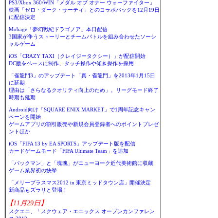
PS3/Xbox 360/WIN「メダル オブ オナー ウォーファイター」
映画「ゼロ・ダーク・サーティ」とのコラボパックを12月19日
に配信決定
Mobage「夢幻戦紀ドラゴノア」本日配信
3国家が争うストーリーとチームバトルを組み合わせたソーシ
ャルゲーム
iOS「CRAZY TAXI（クレイジータクシー）」が配信開始
DC版をベースに制作、タッチ操作や傾き操作を採用
「雀龍門3」のアップデート「真・雀龍門」を2013年1月15日
に延期
理由は「さらなるクオリティ向上のため」。リーグモード終了
時期も延期
Android向け「SQUARE ENIX MARKET」で1周年記念キャン
ペーンを開始
ゲームアプリの割引販売や新規会員登録者へのポイントプレゼ
ントほか
iOS「FIFA 13 by EA SPORTS」アップデート版を配信
カードゲームモード「FIFA Ultimate Team」を追加
「パックマン」と「塊魂」がニューヨーク近代美術館に収蔵
ゲーム業界初の快挙
「メリープラスマス2012 in 東京ミッドタウン店」開催決定
新商品もズラリと登場！
【11月29日】
スクエニ、「スクウェア・エニックス オープンカンファレン