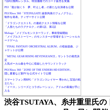
7泊8日無料レンタル、特別価格でのコード販売を実施
PS3「龍が如く５ 夢、叶えし者」の新たな出演者を公開
PS3/Xbox 360「STEINS;GATE 線形拘束のフェノグラム」
制作を発表。ティザーサイト公開
「ドラゴンクエストX」の連続クエスト情報を公開
「人形たちのラグナロク」の第1話、第2話
Mobage「メイプルモンスターランド」事前登録開始
「メイプルストーリー」のモンスターが登場するソーシャルカ
ードゲーム
「FINAL FANTASY ORCHESTRAL ALBUM」の収録楽曲、ジ
ャケットが公開
「METAL GEAR RISING REVENGEANCE」サントラの発売決
定
人気ボーカル曲を中心に収録したサウンドトラック
PS3/Xbox 360「ZONE OF THE ENDERS HD EDITION」
隠し要素など新PVを公式サイトで公開
スマートフォン用RPG「ドラゴンスレイヤー 導かれし宝冠の戦
士たち」
「イース」シリーズとコラボレーション。アドルの装備が手に
入る
渋谷TSUTAYA、糸井重里氏