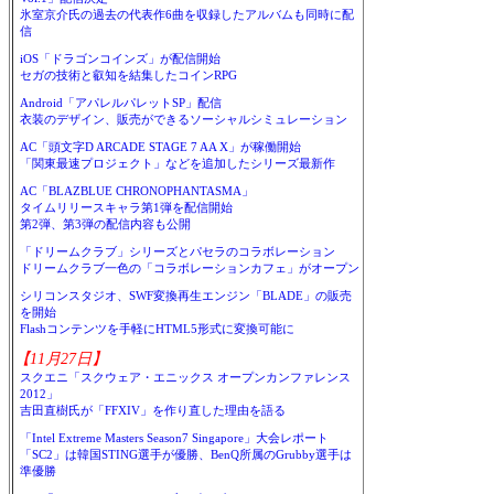
氷室京介氏の過去の代表作6曲を収録したアルバムも同時に配
信
iOS「ドラゴンコインズ」が配信開始
セガの技術と叡知を結集したコインRPG
Android「アパレルパレットSP」配信
衣装のデザイン、販売ができるソーシャルシミュレーション
AC「頭文字D ARCADE STAGE 7 AA X」が稼働開始
「関東最速プロジェクト」などを追加したシリーズ最新作
AC「BLAZBLUE CHRONOPHANTASMA」
タイムリリースキャラ第1弾を配信開始
第2弾、第3弾の配信内容も公開
「ドリームクラブ」シリーズとパセラのコラボレーション
ドリームクラブ一色の「コラボレーションカフェ」がオープン
シリコンスタジオ、SWF変換再生エンジン「BLADE」の販売
を開始
Flashコンテンツを手軽にHTML5形式に変換可能に
【11月27日】
スクエニ「スクウェア・エニックス オープンカンファレンス
2012」
吉田直樹氏が「FFXIV」を作り直した理由を語る
「Intel Extreme Masters Season7 Singapore」大会レポート
「SC2」は韓国STING選手が優勝、BenQ所属のGrubby選手は
準優勝