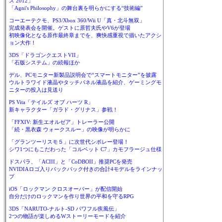
ス 2012」
「Agni's Philosophy」の舞台裏を明らかにする“技術編”
コーエーテクモ、PS3/Xbox 360/Wii U「真・北斗無双」
完成発表会を開催。ゲストに原哲夫氏やV6が登場
初映像化となる原作最終章までを、爽快感重視で描いたアクシ
ョン大作！
3DS「ドラゴンクエストVII」
「石版システム」の続報ほか
デル、PCモニター新製品説明会で“スマートモニター”を披露
ウルトラワイド液晶やタッチパネル液晶を紹介、ゲーミングモ
ニターの投入は見送り
PS Vita「テイルズ オブ ハーツ R」
新キャラクター「ガラド・グリナス」参戦！
「FFXIV: 新生エオルゼア」トレーラー公開
「続・黒衣森 ウォークスルー」の映像が明らかに
「グランツーリスモ５」に次世代シボレー登場！
シワ1つにもこだわった「コルベット C7」カモフラージュ仕様
ドスパラ、「ACIII」と「CoDBOII」推奨PCを発売
NVIDIAロゴ入りバックパック付きの合計4モデルをラインナッ
プ
iOS「ロックマン クロスオーバー」が配信開始
自分だけのロックマンを作り世界の平和を守るRPG
3DS「NARUTO-ナルト-SD パワフル疾風伝」
2つの物語が楽しめるWストーリーモードを紹介