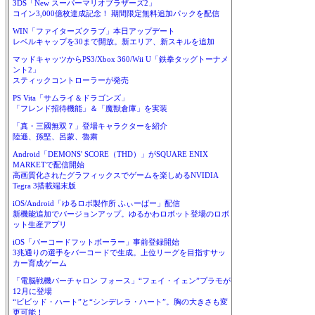
3DS「New スーパーマリオブラザーズ2」
コイン3,000億枚達成記念！ 期間限定無料追加パックを配信
WIN「ファイターズクラブ」本日アップデート
レベルキャップを30まで開放。新エリア、新スキルを追加
マッドキャッツからPS3/Xbox 360/Wii U「鉄拳タッグトーナメ
ント2」
スティックコントローラーが発売
PS Vita「サムライ＆ドラゴンズ」
「フレンド招待機能」＆「魔獣倉庫」を実装
「真・三國無双７」登場キャラクターを紹介
陸遜、孫堅、呂蒙、魯粛
Android「DEMONS' SCORE（THD）」がSQUARE ENIX
MARKETで配信開始
高画質化されたグラフィックスでゲームを楽しめるNVIDIA
Tegra 3搭載端末版
iOS/Android「ゆるロボ製作所 ふぃーばー」配信
新機能追加でバージョンアップ。ゆるかわロボット登場のロボ
ット生産アプリ
iOS「バーコードフットボーラー」事前登録開始
3兆通りの選手をバーコードで生成。上位リーグを目指すサッ
カー育成ゲーム
「電脳戦機バーチャロン フォース」“フェイ・イェン”プラモが
12月に登場
“ビビッド・ハート”と“シンデレラ・ハート”。胸の大きさも変
更可能！