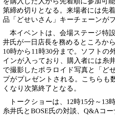
を購入した人から先着順に参加可
第締め切りとなる。来場者には先着
品「どせいさん」キーチェーンが
本イベントは、会場ステージ特設
井氏が一日店長を務めるところか
10時から11時30分まで。ソフト
インが入っており、購入者には糸
で撮影したポラロイド写真と「ど
プがプレゼントされる。こちらも
くなり次第終了となる。
トークショーは、12時15分～13
糸井氏とBOSE氏の対談、Q&Aコ