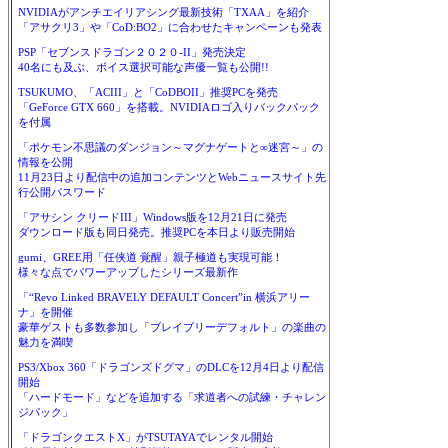
NVIDIAがアンチエイリアシング最新技術「TXAA」を紹介
「アサクリ3」や「CoD:BO2」に合わせたキャンペーンも発表
PSP「セブンスドラゴン２０２０-II」発売決定
40名にも及ぶ、ボイス選択可能な声優一覧も公開!!
TSUKUMO、「ACIII」と「CoDBOII」推奨PCを発売
「GeForce GTX 660」を搭載。NVIDIAロゴ入りバックパック
を付属
「ポケモン不思議のダンジョン～マグナゲートと∞迷宮～」の
情報を公開
11月23日より配信中の追加コンテンツとWebニュースサイト先
行公開パスワード
「アサシン クリードIII」Windows版を12月21日に発売
ダウンロード版も同日発売。推奨PCを本日より販売開始
gumi、GREE用「任侠道 覚醒」親子極道も実現可能！
様々な点でパワーアップしたシリーズ最新作
「“Revo Linked BRAVELY DEFAULT Concert”in 横浜アリー
ナ」を開催
豪華ゲストも多数参加し「ブレイブリーデフォルト」の楽曲の
魅力を満喫
PS3/Xbox 360「ドラゴンズドグマ」のDLCを12月4日より配信
開始
「ハードモード」などを追加する「求道者への試練・チャレン
ジパック」
「ドラゴンクエストX」がTSUTAYAでレンタル開始