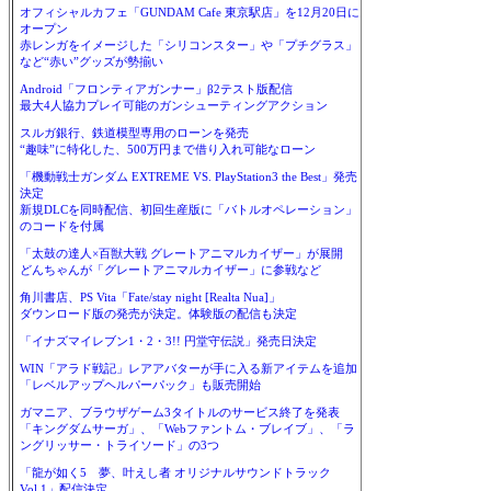
オフィシャルカフェ「GUNDAM Cafe 東京駅店」を12月20日に
オープン
赤レンガをイメージした「シリコンスター」や「プチグラス」
など“赤い”グッズが勢揃い
Android「フロンティアガンナー」β2テスト版配信
最大4人協力プレイ可能のガンシューティングアクション
スルガ銀行、鉄道模型専用のローンを発売
“趣味”に特化した、500万円まで借り入れ可能なローン
「機動戦士ガンダム EXTREME VS. PlayStation3 the Best」発売
決定
新規DLCを同時配信、初回生産版に「バトルオペレーション」
のコードを付属
「太鼓の達人×百獣大戦 グレートアニマルカイザー」が展開
どんちゃんが「グレートアニマルカイザー」に参戦など
角川書店、PS Vita「Fate/stay night [Realta Nua]」
ダウンロード版の発売が決定。体験版の配信も決定
「イナズマイレブン1・2・3!! 円堂守伝説」発売日決定
WIN「アラド戦記」レアアバターが手に入る新アイテムを追加
「レベルアップヘルパーパック」も販売開始
ガマニア、ブラウザゲーム3タイトルのサービス終了を発表
「キングダムサーガ」、「Webファントム・ブレイブ」、「ラ
ングリッサー・トライソード」の3つ
「龍が如く5 夢、叶えし者 オリジナルサウンドトラック
Vol.1」配信決定