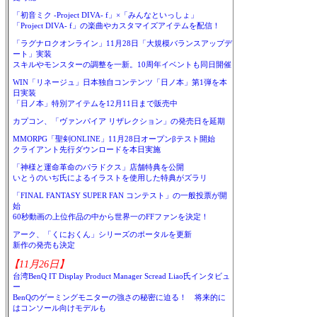
「初音ミク -Project DIVA- f」×「みんなといっしょ」
「Project DIVA- f」の楽曲やカスタマイズアイテムを配信！
「ラグナロクオンライン」11月28日「大規模バランスアップデ
ート」実装
スキルやモンスターの調整を一新。10周年イベントも同日開催
WIN「リネージュ」日本独自コンテンツ「日ノ本」第1弾を本
日実装
「日ノ本」特別アイテムを12月11日まで販売中
カプコン、「ヴァンパイア リザレクション」の発売日を延期
MMORPG「聖剣ONLINE」11月28日オープンβテスト開始
クライアント先行ダウンロードを本日実施
「神様と運命革命のパラドクス」店舗特典を公開
いとうのいぢ氏によるイラストを使用した特典がズラリ
「FINAL FANTASY SUPER FAN コンテスト」の一般投票が開
始
60秒動画の上位作品の中から世界一のFFファンを決定！
アーク、「くにおくん」シリーズのポータルを更新
新作の発売も決定
【11月26日】
台湾BenQ IT Display Product Manager Scread Liao氏インタビュ
ー
BenQのゲーミングモニターの強さの秘密に迫る！ 将来的に
はコンソール向けモデルも