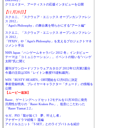
Discovery」
クリエイター、アーティストの応援インタビューを公開
【11月28日】
スクエニ、「スクウェア・エニックス オープンカンファレン
ス 2012」
「Agni's Philosophy」の舞台裏を明らかにする“アート編”
スクエニ、「スクウェア・エニックス オープンカンファレン
ス 2012」
「FFXIV」や「Agni's Philosophy」を支えるプロジェクトマネ
ジメント手法
NHN Japan「ハンゲームキャラバン 2012 冬」インタビュー
テーマは「コミュニケーション」。イベントの狙いを“ハンゲ
太郎”氏に聞く
週刊ダウンロードソフトウェアカタログ 2012年12月第2週分
今週の注目は3DS「レイトン教授VS逆転裁判」
WIN「RUSTY HEARTS」OBT開始を12月6日に決定
事前登録特典、プレイヤーキャラクター「チュード」の情報を
公開
【ムービー追加】
Razer、ゲーミングヘッドセット2モデルを11月30日に発売
汎用性が売りの「Razer Kraken Pro」、低音にこだわった
「Razer Tiamat 2.2」
セガ、PS3「龍が如く5 夢、叶えし者」
アナザードラマ続報！ 遥編
アイドルユニット「T-SET」とのライブバトルを紹介