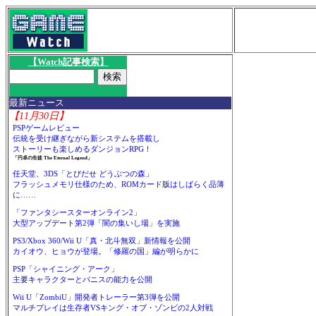
【Watch記事検索】
最新ニュース
【11月30日】
PSPゲームレビュー
伝統を受け継ぎながら新システムを搭載し
ストーリーも楽しめるダンジョンRPG！
「円卓の生徒 The Eternal Legend」
任天堂、3DS「とびだせ どうぶつの森」
フラッシュメモリ仕様のため、ROMカード版はしばらく品薄
に……
「ファンタシースターオンライン2」
大型アップデート第2弾「闇の集いし場」を実施
PS3/Xbox 360/Wii U「真・北斗無双」新情報を公開
カイオウ、ヒョウが登場。「修羅の国」編が明らかに
PSP「シャイニング・アーク」
主要キャラクターとパニスの能力を公開
Wii U「ZombiU」開発者トレーラー第3弾を公開
マルチプレイは生存者VSキング・オブ・ゾンビの2人対戦