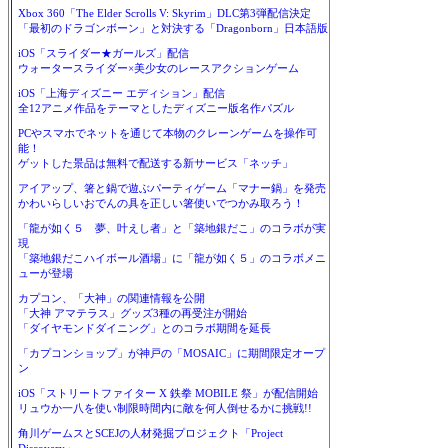
Xbox 360「The Elder Scrolls V: Skyrim」DLC第3弾配信決定
「最初のドラゴンボーン」と対決する「Dragonborn」日本語版
iOS「スライダー★ガールズ」配信
ウォータースライダー×美少女のレースアクションゲーム
iOS「上海ディズニー エディション」配信
全12アニメ作品をテーマとしたディズニー版名作パズル
PCやスマホでネットを通じて本物のクレーンゲームを操作可
能！
ゲットした景品は無料で配送する新サービス「ネッチ」
アイアップ、箸と鍋で遊ぶパーティゲーム「マナー鍋」を発売
かわいらしいおでんの具を正しい箸使いでつかみ取ろう！
「龍が如く５ 夢、叶えし者」と「築地銀だこ」のコラボが実
現
「築地銀だこハイボール酒場」に「龍が如く５」のコラボメニ
ューが登場
カプコン、「大神」の関連情報を公開
「大神 アマテラス」グッズ3種の再受注が開始
「ダイヤモンドダイニング」とのコラボ期間を延長
「カプコンショップ」が神戸の「MOSAIC」に期間限定オープ
ン
iOS「ストリートファイター X 鉄拳 MOBILE 祭」が配信開始
リュウか一八を使い制限時間内に敵を何人倒せるかに挑戦!!
角川ゲームスとSCEJの人材発掘プロジェクト「Project