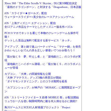
Xbox 360「The Elder Scrolls V: Skyrim」DLC第3弾配信決定
「最初のドラゴンボーン」と対決する「Dragonborn」日本語版
iOS「スライダー★ガールズ」配信
ウォータースライダー×美少女のレースアクションゲーム
iOS「上海ディズニー エディション」配信
全12アニメ作品をテーマとしたディズニー版名作パズル
PCやスマホでネットを通じて本物のクレーンゲームを操作可
能！
ゲットした景品は無料で配送する新サービス「ネッチ」
アイアップ、箸と鍋で遊ぶパーティゲーム「マナー鍋」を発売
かわいらしいおでんの具を正しい箸使いでつかみ取ろう！
「龍が如く５ 夢、叶えし者」と「築地銀だこ」のコラボが実
現
「築地銀だこハイボール酒場」に「龍が如く５」のコラボメニ
ューが登場
カプコン、「大神」の関連情報を公開
「大神 アマテラス」グッズ3種の再受注が開始
「ダイヤモンドダイニング」とのコラボ期間を延長
「カプコンショップ」が神戸の「MOSAIC」に期間限定オープ
ン
iOS「ストリートファイター X 鉄拳 MOBILE 祭」が配信開始
リュウか一八を使い制限時間内に敵を何人倒せるかに挑戦!!
角川ゲームスとSCEJの人材発掘プロジェクト「Project