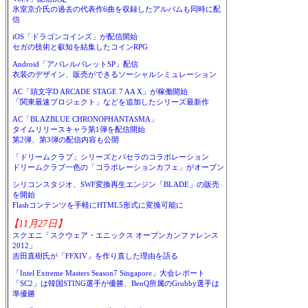
氷室京介氏の過去の代表作6曲を収録したアルバムも同時に配
信
iOS「ドラゴンコインズ」が配信開始
セガの技術と叡知を結集したコインRPG
Android「アパレルパレットSP」配信
衣装のデザイン、販売ができるソーシャルシミュレーション
AC「頭文字D ARCADE STAGE 7 AA X」が稼働開始
「関東最速プロジェクト」などを追加したシリーズ最新作
AC「BLAZBLUE CHRONOPHANTASMA」
タイムリリースキャラ第1弾を配信開始
第2弾、第3弾の配信内容も公開
「ドリームクラブ」シリーズとパセラのコラボレーション
ドリームクラブ一色の「コラボレーションカフェ」がオープン
シリコンスタジオ、SWF変換再生エンジン「BLADE」の販売
を開始
Flashコンテンツを手軽にHTML5形式に変換可能に
【11月27日】
スクエニ「スクウェア・エニックス オープンカンファレンス
2012」
吉田直樹氏が「FFXIV」を作り直した理由を語る
「Intel Extreme Masters Season7 Singapore」大会レポート
「SC2」は韓国STING選手が優勝、BenQ所属のGrubby選手は
準優勝