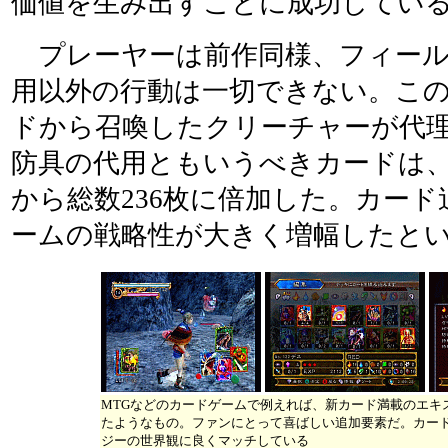
価値を生み出すことに成功してい
プレーヤーは前作同様、フィール
用以外の行動は一切できない。こ
ドから召喚したクリーチャーが代
防具の代用ともいうべきカードは、
から総数236枚に倍加した。カー
ームの戦略性が大きく増幅したと
MTGなどのカードゲームで例えれば、新カード満載のエキ
たようなもの。ファンにとって喜ばしい追加要素だ。カー
ジーの世界観に良くマッチしている