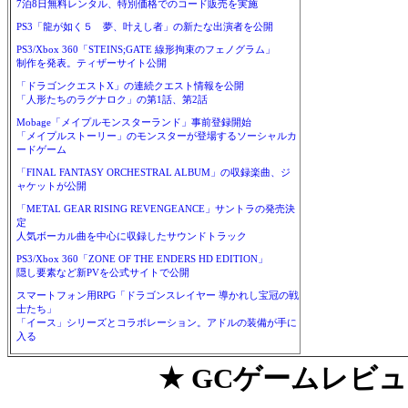
7泊8日無料レンタル、特別価格でのコード販売を実施
PS3「龍が如く５ 夢、叶えし者」の新たな出演者を公開
PS3/Xbox 360「STEINS;GATE 線形拘束のフェノグラム」
制作を発表。ティザーサイト公開
「ドラゴンクエストX」の連続クエスト情報を公開
「人形たちのラグナロク」の第1話、第2話
Mobage「メイプルモンスターランド」事前登録開始
「メイプルストーリー」のモンスターが登場するソーシャルカ
ードゲーム
「FINAL FANTASY ORCHESTRAL ALBUM」の収録楽曲、ジ
ャケットが公開
「METAL GEAR RISING REVENGEANCE」サントラの発売決
定
人気ボーカル曲を中心に収録したサウンドトラック
PS3/Xbox 360「ZONE OF THE ENDERS HD EDITION」
隠し要素など新PVを公式サイトで公開
スマートフォン用RPG「ドラゴンスレイヤー 導かれし宝冠の戦
士たち」
「イース」シリーズとコラボレーション。アドルの装備が手に
入る
★ GCゲームレビュ