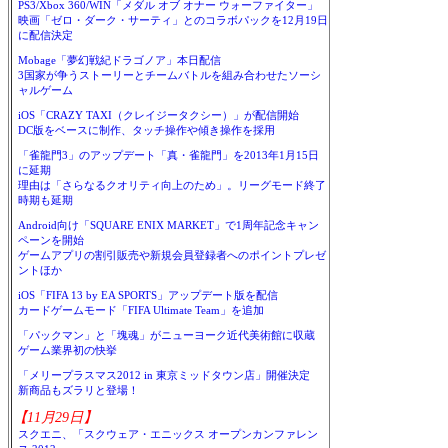
PS3/Xbox 360/WIN「メダル オブ オナー ウォーファイター」
映画「ゼロ・ダーク・サーティ」とのコラボパックを12月19日
に配信決定
Mobage「夢幻戦紀ドラゴノア」本日配信
3国家が争うストーリーとチームバトルを組み合わせたソーシ
ャルゲーム
iOS「CRAZY TAXI（クレイジータクシー）」が配信開始
DC版をベースに制作、タッチ操作や傾き操作を採用
「雀龍門3」のアップデート「真・雀龍門」を2013年1月15日
に延期
理由は「さらなるクオリティ向上のため」。リーグモード終了
時期も延期
Android向け「SQUARE ENIX MARKET」で1周年記念キャン
ペーンを開始
ゲームアプリの割引販売や新規会員登録者へのポイントプレゼ
ントほか
iOS「FIFA 13 by EA SPORTS」アップデート版を配信
カードゲームモード「FIFA Ultimate Team」を追加
「パックマン」と「塊魂」がニューヨーク近代美術館に収蔵
ゲーム業界初の快挙
「メリープラスマス2012 in 東京ミッドタウン店」開催決定
新商品もズラリと登場！
【11月29日】
スクエニ、「スクウェア・エニックス オープンカンファレン