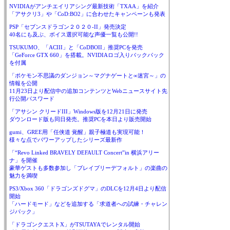
NVIDIAがアンチエイリアシング最新技術「TXAA」を紹介
「アサクリ3」や「CoD:BO2」に合わせたキャンペーンも発表
PSP「セブンスドラゴン２０２０-II」発売決定
40名にも及ぶ、ボイス選択可能な声優一覧も公開!!
TSUKUMO、「ACIII」と「CoDBOII」推奨PCを発売
「GeForce GTX 660」を搭載。NVIDIAロゴ入りバックパック
を付属
「ポケモン不思議のダンジョン～マグナゲートと∞迷宮～」の
情報を公開
11月23日より配信中の追加コンテンツとWebニュースサイト先
行公開パスワード
「アサシン クリードIII」Windows版を12月21日に発売
ダウンロード版も同日発売。推奨PCを本日より販売開始
gumi、GREE用「任侠道 覚醒」親子極道も実現可能！
様々な点でパワーアップしたシリーズ最新作
「“Revo Linked BRAVELY DEFAULT Concert”in 横浜アリー
ナ」を開催
豪華ゲストも多数参加し「ブレイブリーデフォルト」の楽曲の
魅力を満喫
PS3/Xbox 360「ドラゴンズドグマ」のDLCを12月4日より配信
開始
「ハードモード」などを追加する「求道者への試練・チャレン
ジパック」
「ドラゴンクエストX」がTSUTAYAでレンタル開始