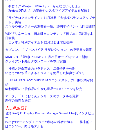
「初音ミク -Project DIVA- f」×「みんなといっしょ」
「Project DIVA- f」の楽曲やカスタマイズアイテムを配信！
「ラグナロクオンライン」11月28日「大規模バランスアップデ
ート」実装
スキルやモンスターの調整を一新。10周年イベントも同日開催
WIN「リネージュ」日本独自コンテンツ「日ノ本」第1弾を本
日実装
「日ノ本」特別アイテムを12月11日まで販売中
カプコン、「ヴァンパイア リザレクション」の発売日を延期
MMORPG「聖剣ONLINE」11月28日オープンβテスト開始
クライアント先行ダウンロードを本日実施
「神様と運命革命のパラドクス」店舗特典を公開
いとうのいぢ氏によるイラストを使用した特典がズラリ
「FINAL FANTASY SUPER FAN コンテスト」の一般投票が開
始
60秒動画の上位作品の中から世界一のFFファンを決定！
アーク、「くにおくん」シリーズのポータルを更新
新作の発売も決定
【11月26日】
台湾BenQ IT Display Product Manager Scread Liao氏インタビュ
ー
BenQのゲーミングモニターの強さの秘密に迫る！ 将来的に
はコンソール向けモデルも