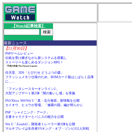
【Watch記事検索】
最新ニュース
【11月30日】
PSPゲームレビュー
伝統を受け継ぎながら新システムを搭載し
ストーリーも楽しめるダンジョンRPG！
「円卓の生徒 The Eternal Legend」
任天堂、3DS「とびだせ どうぶつの森」
フラッシュメモリ仕様のため、ROMカード版はしばらく品薄
に……
「ファンタシースターオンライン2」
大型アップデート第2弾「闇の集いし場」を実施
PS3/Xbox 360/Wii U「真・北斗無双」新情報を公開
カイオウ、ヒョウが登場。「修羅の国」編が明らかに
PSP「シャイニング・アーク」
主要キャラクターとパニスの能力を公開
Wii U「ZombiU」開発者トレーラー第3弾を公開
マルチプレイは生存者VSキング・オブ・ゾンビの2人対戦