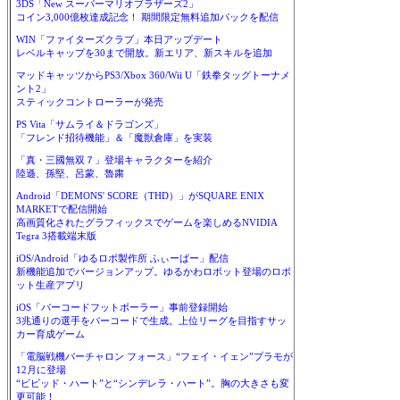
3DS「New スーパーマリオブラザーズ2」
コイン3,000億枚達成記念！ 期間限定無料追加パックを配信
WIN「ファイターズクラブ」本日アップデート
レベルキャップを30まで開放。新エリア、新スキルを追加
マッドキャッツからPS3/Xbox 360/Wii U「鉄拳タッグトーナメ
ント2」
スティックコントローラーが発売
PS Vita「サムライ＆ドラゴンズ」
「フレンド招待機能」＆「魔獣倉庫」を実装
「真・三國無双７」登場キャラクターを紹介
陸遜、孫堅、呂蒙、魯粛
Android「DEMONS' SCORE（THD）」がSQUARE ENIX
MARKETで配信開始
高画質化されたグラフィックスでゲームを楽しめるNVIDIA
Tegra 3搭載端末版
iOS/Android「ゆるロボ製作所 ふぃーばー」配信
新機能追加でバージョンアップ。ゆるかわロボット登場のロボ
ット生産アプリ
iOS「バーコードフットボーラー」事前登録開始
3兆通りの選手をバーコードで生成。上位リーグを目指すサッ
カー育成ゲーム
「電脳戦機バーチャロン フォース」“フェイ・イェン”プラモが
12月に登場
“ビビッド・ハート”と“シンデレラ・ハート”。胸の大きさも変
更可能！