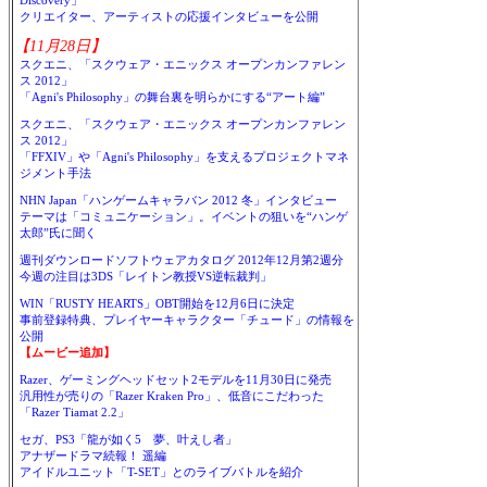
Discovery」
クリエイター、アーティストの応援インタビューを公開
【11月28日】
スクエニ、「スクウェア・エニックス オープンカンファレン
ス 2012」
「Agni's Philosophy」の舞台裏を明らかにする“アート編”
スクエニ、「スクウェア・エニックス オープンカンファレン
ス 2012」
「FFXIV」や「Agni's Philosophy」を支えるプロジェクトマネ
ジメント手法
NHN Japan「ハンゲームキャラバン 2012 冬」インタビュー
テーマは「コミュニケーション」。イベントの狙いを“ハンゲ
太郎”氏に聞く
週刊ダウンロードソフトウェアカタログ 2012年12月第2週分
今週の注目は3DS「レイトン教授VS逆転裁判」
WIN「RUSTY HEARTS」OBT開始を12月6日に決定
事前登録特典、プレイヤーキャラクター「チュード」の情報を
公開
【ムービー追加】
Razer、ゲーミングヘッドセット2モデルを11月30日に発売
汎用性が売りの「Razer Kraken Pro」、低音にこだわった
「Razer Tiamat 2.2」
セガ、PS3「龍が如く5 夢、叶えし者」
アナザードラマ続報！ 遥編
アイドルユニット「T-SET」とのライブバトルを紹介