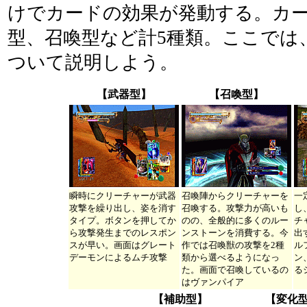
けでカードの効果が発動する。カ
型、召喚型など計5種類。ここでは
ついて説明しよう。
【武器型】
【召喚型】
瞬時にクリーチャーが武器
召喚陣からクリーチャーを
一
攻撃を繰り出し、姿を消す
召喚する。攻撃力が高いも
し
タイプ。ボタンを押してか
のの、全般的に多くのルー
チ
ら攻撃発生までのレスポン
ンストーンを消費する。今
出
スが早い。画面はグレート
作では召喚獣の攻撃を2種
ル
デーモンによるムチ攻撃
類から選べるようになっ
ン
た。画面で召喚しているの
る
はヴァンパイア
【補助型】
【変化