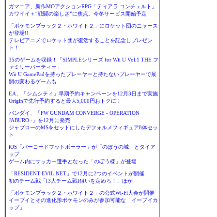
ガマニア、新作MOアクションRPG「ティアラ コンチェルト」
カワイイ＋“戦闘の楽しさ”に焦点。今冬サービス開始予定
「ポケモンブラック２・ホワイト２」にロケット団のニャース
が登場!!
テレビアニメでロケット団が復活することを記念しプレゼン
ト！
35のゲームを収録！「SIMPLEシリーズ for Wii U Vol.1 THE フ
ァミリーパーティー」
Wii U GamePadを持ったプレーヤーと持たないプレーヤーで展
開の変わるゲームも
EA、「シムシティ」早期予約キャンペーンを12月3日まで実施
Originで先行予約すると最大5,000円おトクに！
バンダイ、「FW GUNDAM CONVERGE - OPERATION
JABURO -」を12月に発売
ジャブローのMSをセットにしたデフォルメフィギュア8体セッ
ト
iOS「バーコードフットボーラー」が「のぼうの城」とタイア
ップ
ゲーム内にサッカー選手となった「のぼう様」が登場
「RESIDENT EVIL.NET」で12月に2つのイベントが開催
初のチーム戦「[3人チーム戦]狙いを定めろ！」ほか
「ポケモンブラック２・ホワイト２」の公式Wi-Fi大会が開催
イーブイとその進化形ポケモンのみが参加可能な「イーブイカ
ップ」