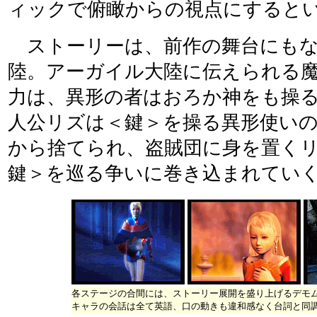
ィックで俯瞰からの視点にすると
ストーリーは、前作の舞台にもな
陸。アーガイル大陸に伝えられる
力は、異形の者はおろか神をも操
人公リズは＜鍵＞を操る異形使い
から捨てられ、盗賊団に身を置く
鍵＞を巡る争いに巻き込まれてい
各ステージの合間には、ストーリー展開を盛り上げるデモ
キャラの会話は全て英語、口の動きも違和感なく台詞と同