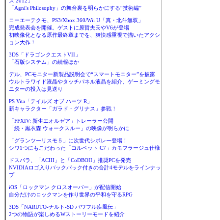
ス 2012」
「Agni's Philosophy」の舞台裏を明らかにする“技術編”
コーエーテクモ、PS3/Xbox 360/Wii U「真・北斗無双」
完成発表会を開催。ゲストに原哲夫氏やV6が登場
初映像化となる原作最終章までを、爽快感重視で描いたアクシ
ョン大作！
3DS「ドラゴンクエストVII」
「石版システム」の続報ほか
デル、PCモニター新製品説明会で“スマートモニター”を披露
ウルトラワイド液晶やタッチパネル液晶を紹介、ゲーミングモ
ニターの投入は見送り
PS Vita「テイルズ オブ ハーツ R」
新キャラクター「ガラド・グリナス」参戦！
「FFXIV: 新生エオルゼア」トレーラー公開
「続・黒衣森 ウォークスルー」の映像が明らかに
「グランツーリスモ５」に次世代シボレー登場！
シワ1つにもこだわった「コルベット C7」カモフラージュ仕様
ドスパラ、「ACIII」と「CoDBOII」推奨PCを発売
NVIDIAロゴ入りバックパック付きの合計4モデルをラインナッ
プ
iOS「ロックマン クロスオーバー」が配信開始
自分だけのロックマンを作り世界の平和を守るRPG
3DS「NARUTO-ナルト-SD パワフル疾風伝」
2つの物語が楽しめるWストーリーモードを紹介