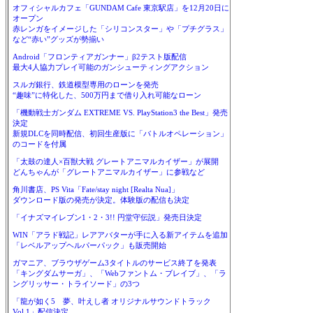
オフィシャルカフェ「GUNDAM Cafe 東京駅店」を12月20日に
オープン
赤レンガをイメージした「シリコンスター」や「プチグラス」
など“赤い”グッズが勢揃い
Android「フロンティアガンナー」β2テスト版配信
最大4人協力プレイ可能のガンシューティングアクション
スルガ銀行、鉄道模型専用のローンを発売
“趣味”に特化した、500万円まで借り入れ可能なローン
「機動戦士ガンダム EXTREME VS. PlayStation3 the Best」発売
決定
新規DLCを同時配信、初回生産版に「バトルオペレーション」
のコードを付属
「太鼓の達人×百獣大戦 グレートアニマルカイザー」が展開
どんちゃんが「グレートアニマルカイザー」に参戦など
角川書店、PS Vita「Fate/stay night [Realta Nua]」
ダウンロード版の発売が決定。体験版の配信も決定
「イナズマイレブン1・2・3!! 円堂守伝説」発売日決定
WIN「アラド戦記」レアアバターが手に入る新アイテムを追加
「レベルアップヘルパーパック」も販売開始
ガマニア、ブラウザゲーム3タイトルのサービス終了を発表
「キングダムサーガ」、「Webファントム・ブレイブ」、「ラ
ングリッサー・トライソード」の3つ
「龍が如く5 夢、叶えし者 オリジナルサウンドトラック
Vol.1」配信決定