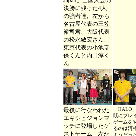
Japan」全国大会の
決勝に残った4人
の強者達。左から
名古屋代表の三笠
裕司君、大阪代表
の松永敏宏さん、
東京代表の小池瑞
保くんと内田淳く
ん
「HALO
最後に行なわれた
既にプレ
エキシビジョンマ
ゲームを
ッチに登場したゲ
るのは河
ストチーム。左か
ようだっ