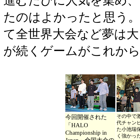
進むたびに人気を集め、
たのはよかったと思う。
て全世界大会など夢は大
が続くゲームがこれから
その中で
今回開催された
代チャン
「HALO
た小池瑞
Championship in
く強かっ