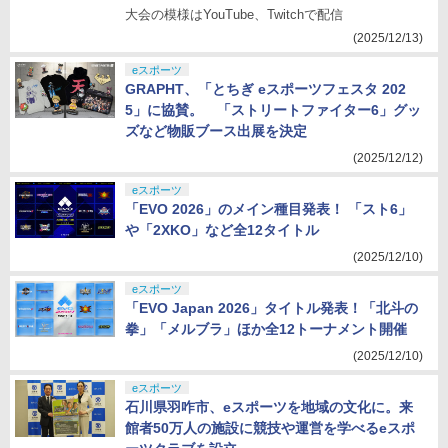
大会の模様はYouTube、Twitchで配信
(2025/12/13)
eスポーツ
GRAPHT、「とちぎ eスポーツフェスタ 202
5」に協賛。 「ストリートファイター6」グッ
ズなど物販ブース出展を決定
(2025/12/12)
eスポーツ
「EVO 2026」のメイン種目発表！ 「スト6」
や「2XKO」など全12タイトル
(2025/12/10)
eスポーツ
「EVO Japan 2026」タイトル発表！「北斗の
拳」「メルブラ」ほか全12トーナメント開催
(2025/12/10)
eスポーツ
石川県羽咋市、eスポーツを地域の文化に。来
館者50万人の施設に競技や運営を学べるeスポ