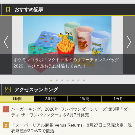
おすすめ記事
ポケモンコラボ「マクドナルドのサマーチャンスバッグ
2026」をひと足お先に体験してみた！
●
●
●
●
●
●
●
アクセスランキング
1時間
24時間
1週間
1カ月
バーガーキング、2026年“ワンパウンダーシリーズ”第3弾「ダー
ティ ザ・ワンパウンダー」を8月7日発売
「特製ガーリックマヨソース」を使用した超大型チーズバーガー
「スーパーリアル麻雀 Venus Returns」8月27日に発売決定。脱
衣麻雀が3D×VRで復活