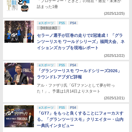
「プロゲーマー・ときど」の現在・過去・未来が
詰まった1冊
(2025/12/25)
eスポーツ
PS5
PS4
【特別企画】
セラーノ選手が圧巻の走りで2冠達成！ 「グラ
ンツーリスモ ワールドシリーズ」福岡大会、ネ
イションズカップを現地レポート
(2025/12/22)
eスポーツ
PS5
PS4
「グランツーリスモ ワールドシリーズ2026」
ラウンド1-アブダビ詳報
アル・ファザリ氏「GTファンとして夢が叶っ
た！」。予選は1月14日よりスタート
(2025/12/21)
eスポーツ
PS5
PS4
「GT7」をもっと良くすることにフォーカスす
る。「グランツーリスモ」クリエイター・山内
一典氏インタビュー