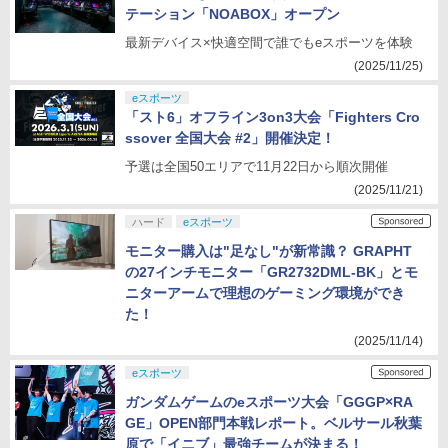
テーション「NOABOX」オープン
最新デバイス×快適空間で誰でもeスポーツを体験
(2025/11/25)
eスポーツ
「スト6」オフライン3on3大会「Fighters Cro
ssover 全国大会 #2」開催決定！
予選は全国50エリアで11月22日から順次開催
(2025/11/21)
ハード
eスポーツ
モニター購入は"足なし"が新常識？ GRAPHT
の27インチモニター「GR2732DML-BK」とモ
ニターアームで理想のゲーミング環境ができ
た！
(2025/11/14)
eスポーツ
ガンダムゲームのeスポーツ大会「GGGP×RA
GE」OPEN部門本戦レポート。ベルサール秋葉
原で「イニブ」最強チームが決まる！