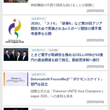
神経機能の不調で競技を続けることが困難に
(2025/10/23)
eスポーツ
JESU、「スト6」「鉄拳8」など第20回アジア
競技大会で実施されるeスポーツ競技の選手選
考基準を公開
(2025/10/15)
eスポーツ
その他
ときど選手が取締役を務めるCELLORBが10億
円の資金調達を経て独立。新経営体制へ移行
(2025/10/15)
eスポーツ
DetonatioN FocusMeが「ポケモンユナイト」
部門を設立
国際公式大会「Pokemon UNITE Asia Champions L
eague 2026」への参戦も発表
(2025/10/14)
eスポーツ