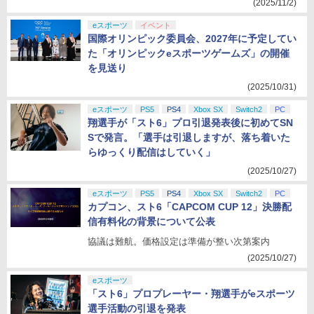
(2025/11/2)
eスポーツ
イベント
国際オリンピック委員会、2027年に予定してい
た「オリンピックeスポーツゲームズ」の開催
を見送り
(2025/10/31)
eスポーツ
PS5
PS4
Xbox SX
Switch2
PC
翔選手が「スト6」プロ引退発表後に初めてSN
Sで発言。「選手は引退しますが、落ち着いた
らゆっくり配信はしていく」
(2025/10/27)
eスポーツ
PS5
PS4
Xbox SX
Switch2
PC
カプコン、スト6「CAPCOM CUP 12」決勝配
信有料化の背景について公表
協議は難航。価格設定は準備が整い次第案内
(2025/10/27)
eスポーツ
「スト6」プロプレーヤー・翔選手がeスポーツ
選手活動の引退を発表