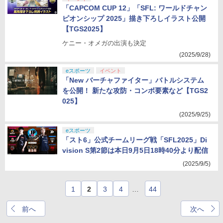
「CAPCOM CUP 12」「SFL: ワールドチャン
ピオンシップ 2025」描き下ろしイラスト公開
【TGS2025】
ケニー・オメガの出演も決定
(2025/9/28)
eスポーツ
イベント
「New バーチャファイター」バトルシステム
を公開！ 新たな攻防・コンボ要素など【TGS2
025】
(2025/9/25)
eスポーツ
「スト6」公式チームリーグ戦「SFL2025」Di
vision S第2節は本日9月5日18時40分より配信
(2025/9/5)
1
2
3
4
…
44
前へ
次へ