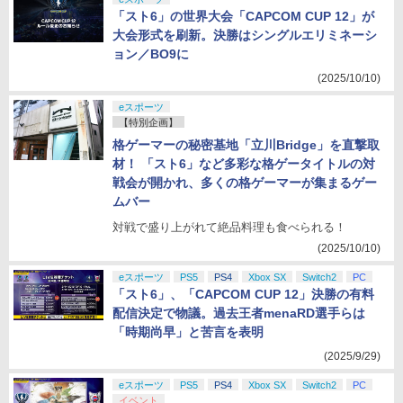
「スト6」の世界大会「CAPCOM CUP 12」が
大会形式を刷新。決勝はシングルエリミネーシ
ョン／BO9に
(2025/10/10)
eスポーツ
【特別企画】
格ゲーマーの秘密基地「立川Bridge」を直撃取
材！ 「スト6」など多彩な格ゲータイトルの対
戦会が開かれ、多くの格ゲーマーが集まるゲー
ムバー
対戦で盛り上がれて絶品料理も食べられる！
(2025/10/10)
eスポーツ
PS5
PS4
Xbox SX
Switch2
PC
「スト6」、「CAPCOM CUP 12」決勝の有料
配信決定で物議。過去王者menaRD選手らは
「時期尚早」と苦言を表明
(2025/9/29)
eスポーツ
PS5
PS4
Xbox SX
Switch2
PC
イベント