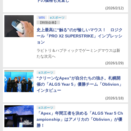
トの価格も見直し
(2026/2/12)
WIN
eスポーツ
【特別企画】
史上最高に“触る”のが愉しいマウス！ ロジク
ール「PRO X2 SUPERSTRIKE」インプレッシ
ョン
ラピトリ＆ハプティックでゲーミングマウスは新
たな次元へ
(2026/1/29)
eスポーツ
“クリーンなApex”が自分たちの強さ。札幌開
催の「ALGS Year 5」優勝チーム「Oblivion」
インタビュー
(2026/1/18)
eスポーツ
「Apex」年間王者を決める「ALGS Year 5 Ch
ampionship」はアメリカの「Oblivion」が優
勝！