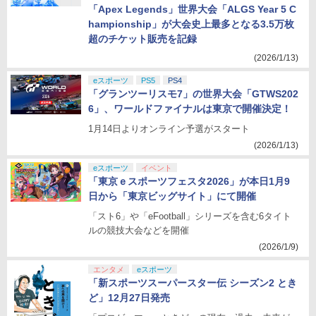
「Apex Legends」世界大会「ALGS Year 5 C
hampionship」が大会史上最多となる3.5万枚
超のチケット販売を記録
(2026/1/13)
eスポーツ
PS5
PS4
「グランツーリスモ7」の世界大会「GTWS202
6」、ワールドファイナルは東京で開催決定！
1月14日よりオンライン予選がスタート
(2026/1/13)
eスポーツ
イベント
「東京ｅスポーツフェスタ2026」が本日1月9
日から「東京ビッグサイト」にて開催
「スト6」や「eFootball」シリーズを含む6タイト
ルの競技大会などを開催
(2026/1/9)
エンタメ
eスポーツ
「新スポーツスーパースター伝 シーズン2 とき
ど」12月27日発売