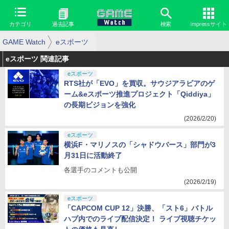
カテゴリ
過去記事
検索
Impressサイト
GAME Watch
eスポーツ
eスポーツ 関連記事
eスポーツ
RTS社が「EVO」を買収。サウジアラビアのゲ
ーム&eスポーツ推進プロジェクト「Qiddiya」
の長期ビジョンを強化
(2026/2/20)
eスポーツ
横浜F・マリノスの「シャドウバース」部門が3
月31日に活動終了
各選手のコメントも公開
(2026/2/19)
eスポーツ
「CAPCOM CUP 12」決勝、「スト6」バトル
ハブ内でのライブ配信決定！ ライブ視聴チケッ