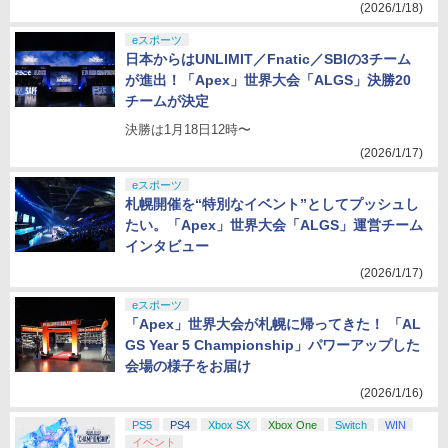
(2026/1/18)
eスポーツ
日本からはUNLIMIT／Fnatic／SBIの3チーム
が進出！「Apex」世界大会「ALGS」決勝20
チームが決定
決勝は1月18日12時〜
(2026/1/17)
eスポーツ
札幌開催を“特別なイベント”としてプッシュし
たい。「Apex」世界大会「ALGS」運営チーム
インタビュー
(2026/1/17)
eスポーツ
「Apex」世界大会が札幌に帰ってきた！ 「AL
GS Year 5 Championship」パワーアップした
会場の様子をお届け
(2026/1/16)
PS5
PS4
Xbox SX
Xbox One
Switch
WIN
イベント