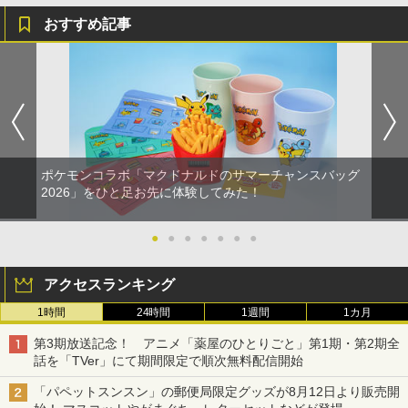
おすすめ記事
ポケモンコラボ「マクドナルドのサマーチャンスバッグ
2026」をひと足お先に体験してみた！
●
●
●
●
●
●
●
アクセスランキング
1時間
24時間
1週間
1カ月
第3期放送記念！ アニメ「薬屋のひとりごと」第1期・第2期全
話を「TVer」にて期間限定で順次無料配信開始
「パペットスンスン」の郵便局限定グッズが8月12日より販売開