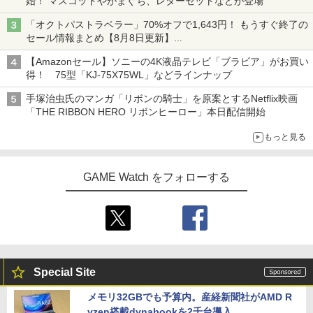
始！ マスコットやがまぐち、レターセットなどが登場
「オクトパストラベラー」70%オフで1,643円！ もうすぐ終了の
セール情報まとめ【8月8日更新】
ニンテンドーeショップでは「大神 絶景版」が67%オフで990円
【Amazonセール】ソニーの4K液晶テレビ「ブラビア」がお買い
得！ 75型「KJ-75X75WL」などラインナップ
手塚治虫氏のマンガ「リボンの騎士」を原案とするNetflix映画
「THE RIBBON HERO リボンヒーロー」本日配信開始
もっと見る
GAME Watch をフォローする
Special Site
メモリ32GBでも予算内。産経新聞社がAMD R
yzen搭載dynabookを2千台導入