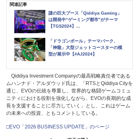
関連記事
謎の巨大ブース「Qiddiya Gaming」
は開発中“ゲーミング都市”がテーマ
【TGS2024】
2030年目指しサウジアラビアに建設
中。その一部を体験可能
「ドラゴンボール」テーマパーク、
「神龍」大型ジェットコースターの模
型が展示中【#AJ2024】
Qiddiya Investment Companyの最高戦略責任者である
ムハンナド・アルダウッド氏は、「RTSとQiddiya Cityを
通じ、EVOの伝統を尊重し、世界的な格闘ゲームコミュ
ニティにおける役割を強化しながら、EVOの長期的な成
長を支援することに尽力していく」とし、これはゲーム
の未来への投資、ともコメントしている。
□EVO「2026 BUSINESS UPDATE」のページ