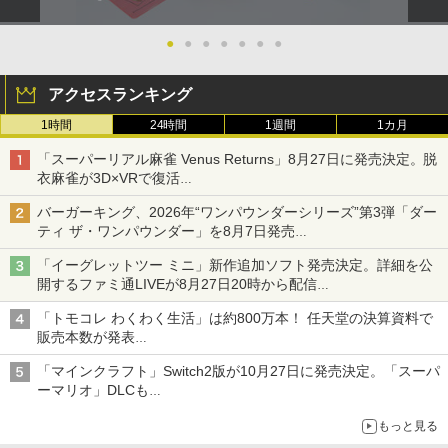
●
●
●
●
●
●
●
アクセスランキング
1時間
24時間
1週間
1カ月
「スーパーリアル麻雀 Venus Returns」8月27日に発売決定。脱
衣麻雀が3D×VRで復活
発売から2週間は20%オフになるセールが実施
バーガーキング、2026年“ワンパウンダーシリーズ”第3弾「ダー
ティ ザ・ワンパウンダー」を8月7日発売
「特製ガーリックマヨソース」を使用した超大型チーズバーガー
「イーグレットツー ミニ」新作追加ソフト発売決定。詳細を公
開するファミ通LIVEが8月27日20時から配信
シリーズ累計100タイトルへ
「トモコレ わくわく生活」は約800万本！ 任天堂の決算資料で
販売本数が発表
「ぽこポケ」は127万本に
「マインクラフト」Switch2版が10月27日に発売決定。「スーパ
ーマリオ」DLCも
Switch版からのアップグレードも可能に
もっと見る