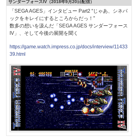
サンダーフォースIV（2018年9月20日配信）
「SEGA AGES」インタビュー Part2 “じゃあ、シネパ
ックをキレイにするところからだっ！”
数多の想いを汲んだ「SEGA AGES サンダーフォース
IV」、そして今後の展開を聞く
https://game.watch.impress.co.jp/docs/interview/11433
39.html