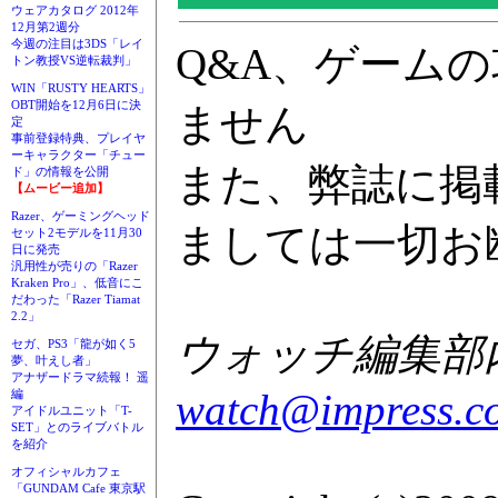
ウェアカタログ 2012年
12月第2週分
今週の注目は3DS「レイ
Q&A、ゲーム
トン教授VS逆転裁判」
WIN「RUSTY HEARTS」
OBT開始を12月6日に決
ません
定
事前登録特典、プレイヤ
ーキャラクター「チュー
また、弊誌に掲
ド」の情報を公開
【ムービー追加】
Razer、ゲーミングヘッド
ましては一切お
セット2モデルを11月30
日に発売
汎用性が売りの「Razer
Kraken Pro」、低音にこ
だわった「Razer Tiamat
2.2」
ウォッチ編集部内G
セガ、PS3「龍が如く5
夢、叶えし者」
アナザードラマ続報！ 遥
watch@impress.co
編
アイドルユニット「T-
SET」とのライブバトル
を紹介
オフィシャルカフェ
「GUNDAM Cafe 東京駅