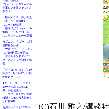
ー鍋」を発売
かわいらしいおでんの具
原作
を正しい箸使いでつかみ
取ろう！
とい
「龍が如く５ 夢、叶え
し者」と「築地銀だこ」
のコラボが実現
「築地銀だこハイボール
酒場」に「龍が如く５」
のコラボメニューが登場
カプコン、「大神」の関
連情報を公開
「大神 アマテラス」グッ
ズ3種の再受注が開始
「ダイヤモンドダイニン
グ」とのコラボ期間を延
長
「カプコンショップ」が
神戸の「MOSAIC」に期
「も
間限定オープン
iOS「ストリートファイ
ター X 鉄拳 MOBILE
祭」が配信開始
リュウか一八を使い制限
時間内に敵を何人倒せる
かに挑戦!!
(C)石川 雅之/講談
角川ゲームスとSCEJの人