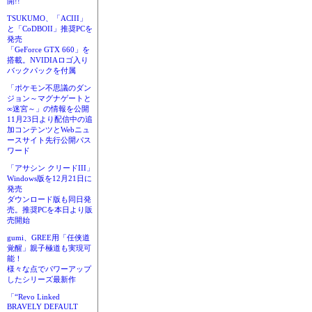
開!!
TSUKUMO、「ACIII」
と「CoDBOII」推奨PCを
発売
「GeForce GTX 660」を
搭載。NVIDIAロゴ入り
バックパックを付属
「ポケモン不思議のダン
ジョン～マグナゲートと
∞迷宮～」の情報を公開
11月23日より配信中の追
加コンテンツとWebニュ
ースサイト先行公開パス
ワード
「アサシン クリードIII」
Windows版を12月21日に
発売
ダウンロード版も同日発
売。推奨PCを本日より販
売開始
gumi、GREE用「任侠道
覚醒」親子極道も実現可
能！
様々な点でパワーアップ
したシリーズ最新作
「“Revo Linked
BRAVELY DEFAULT