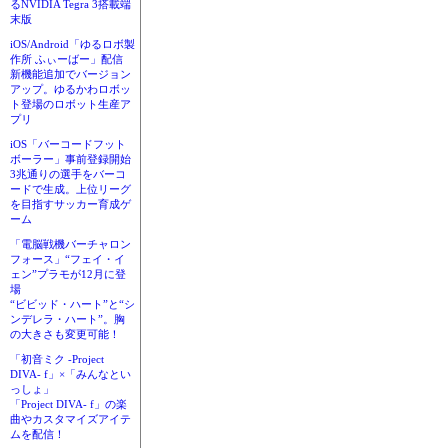
るNVIDIA Tegra 3搭載端
末版
iOS/Android「ゆるロボ製
作所 ふぃーばー」配信
新機能追加でバージョン
アップ。ゆるかわロボッ
ト登場のロボット生産ア
プリ
iOS「バーコードフット
ボーラー」事前登録開始
3兆通りの選手をバーコ
ードで生成。上位リーグ
を目指すサッカー育成ゲ
ーム
「電脳戦機バーチャロン
フォース」“フェイ・イ
ェン”プラモが12月に登
場
“ビビッド・ハート”と“シ
ンデレラ・ハート”。胸
の大きさも変更可能！
「初音ミク -Project
DIVA- f」×「みんなとい
っしょ」
「Project DIVA- f」の楽
曲やカスタマイズアイテ
ムを配信！