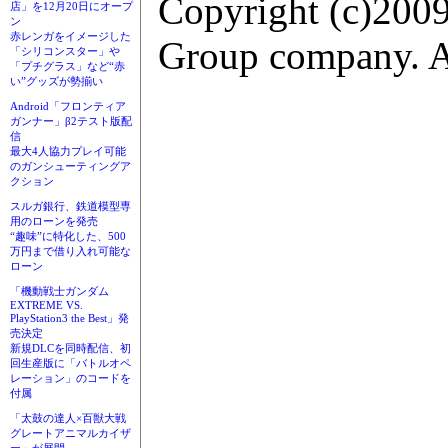
Copyright (c)2009
店」を12月20日にオープ
ン
赤レンガをイメージした
Group company. Al
「シリコンスター」や
「プチグラス」など“赤
い”グッズが勢揃い
Android「フロンティア
ガンナー」β2テスト版配
信
最大4人協力プレイ可能
のガンシューティングア
クション
スルガ銀行、鉄道模型専
用のローンを発売
“趣味”に特化した、500
万円まで借り入れ可能な
ローン
「機動戦士ガンダム
EXTREME VS.
PlayStation3 the Best」発
売決定
新規DLCを同時配信、初
回生産版に「バトルオペ
レーション」のコードを
付属
「太鼓の達人×百獣大戦
グレートアニマルカイザ