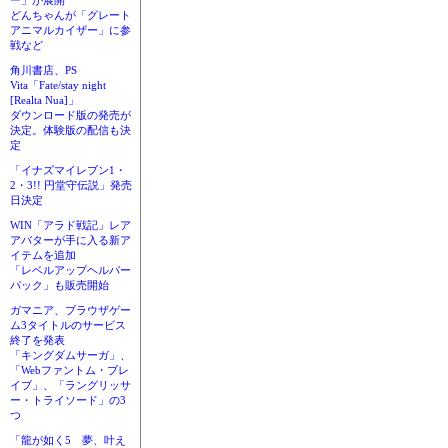
ー」が展開
どんちゃんが「グレート
アニマルカイザー」に参
戦など
角川書店、PS
Vita「Fate/stay night
[Realta Nua]」
ダウンロード版の発売が
決定。体験版の配信も決
定
「イナズマイレブン1・
2・3!! 円堂守伝説」発売
日決定
WIN「アラド戦記」レア
アバターが手に入る新ア
イテムを追加
「レベルアップヘルパー
パック」も販売開始
ガマニア、ブラウザゲー
ム3タイトルのサービス
終了を発表
「キングダムサーガ」、
「Webファントム・ブレ
イブ」、「ラングリッサ
ー・トライソード」の3
つ
「龍が如く5 夢、叶え