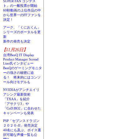
SUPER FAN コンテス
ト」の一般投票が開始
60秒動画の上位作品の中
から世界一のFFファンを
決定！
アーク、「くにおくん」
シリーズのポータルを更
新
新作の発売も決定
【11月26日】
台湾BenQ IT Display
Product Manager Scread
Liao氏インタビュー
BenQのゲーミングモニタ
ーの強さの秘密に迫
る！ 将来的にはコンソ
ール向けモデルも
NVIDIAがアンチエイリ
アシング最新技術
「TXAA」を紹介
「アサクリ3」や
「CoD:BO2」に合わせた
キャンペーンも発表
PSP「セブンスドラゴン
２０２０-II」発売決定
40名にも及ぶ、ボイス選
択可能な声優一覧も公