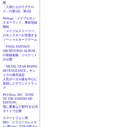
開
「人形たちのラグナロ
ク」の第1話、第2話
Mobage「メイプルモン
スターランド」事前登録
開始
「メイプルストーリー」
のモンスターが登場する
ソーシャルカードゲーム
「FINAL FANTASY
ORCHESTRAL ALBUM」
の収録楽曲、ジャケット
が公開
「METAL GEAR RISING
REVENGEANCE」サン
トラの発売決定
人気ボーカル曲を中心に
収録したサウンドトラッ
ク
PS3/Xbox 360「ZONE
OF THE ENDERS HD
EDITION」
隠し要素など新PVを公式
サイトで公開
スマートフォン用
RPG「ドラゴンスレイヤ
ー 導かれし宝冠の戦士た