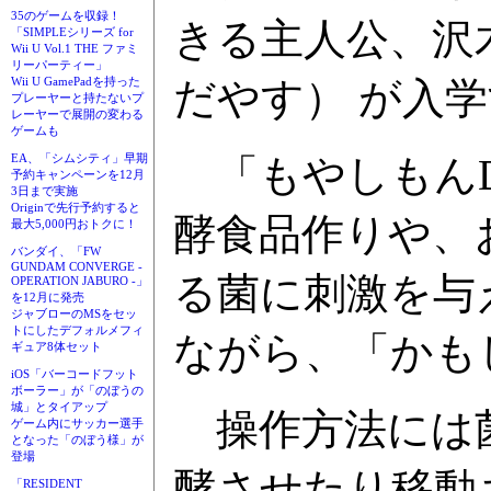
35のゲームを収録！
きる主人公、沢木
「SIMPLEシリーズ for
Wii U Vol.1 THE ファミ
リーパーティー」
だやす） が入
Wii U GamePadを持った
プレーヤーと持たないプ
レーヤーで展開の変わる
ゲームも
「もやしもんD
EA、「シムシティ」早期
予約キャンペーンを12月
3日まで実施
Originで先行予約すると
酵食品作りや、
最大5,000円おトクに！
バンダイ、「FW
GUNDAM CONVERGE -
る菌に刺激を与
OPERATION JABURO -」
を12月に発売
ジャブローのMSをセッ
トにしたデフォルメフィ
ながら、「かも
ギュア8体セット
iOS「バーコードフット
ボーラー」が「のぼうの
城」とタイアップ
操作方法には菌
ゲーム内にサッカー選手
となった「のぼう様」が
登場
酵させたり移動
「RESIDENT