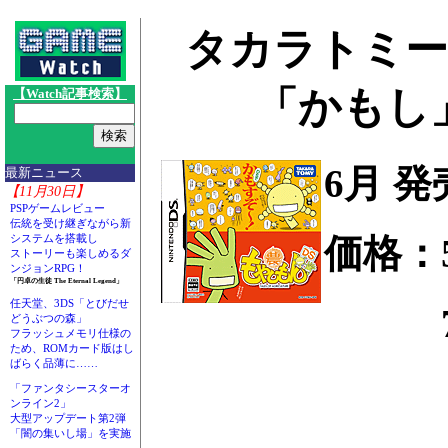
タカラトミー
「かもし
【Watch記事検索】
6月 
最新ニュース
【11月30日】
PSPゲームレビュー
伝統を受け継ぎながら新
価格：
システムを搭載し
ストーリーも楽しめるダ
ンジョンRPG！
「円卓の生徒 The Eternal Legend」
任天堂、3DS「とびだせ
7,1
どうぶつの森」
フラッシュメモリ仕様の
ため、ROMカード版はし
ばらく品薄に……
「ファンタシースターオ
ンライン2」
大型アップデート第2弾
「闇の集いし場」を実施