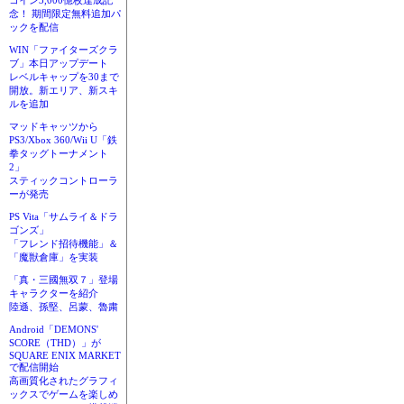
コイン3,000億枚達成記
念！ 期間限定無料追加パ
ックを配信
WIN「ファイターズクラ
ブ」本日アップデート
レベルキャップを30まで
開放。新エリア、新スキ
ルを追加
マッドキャッツから
PS3/Xbox 360/Wii U「鉄
拳タッグトーナメント
2」
スティックコントローラ
ーが発売
PS Vita「サムライ＆ドラ
ゴンズ」
「フレンド招待機能」＆
「魔獣倉庫」を実装
「真・三國無双７」登場
キャラクターを紹介
陸遜、孫堅、呂蒙、魯粛
Android「DEMONS'
SCORE（THD）」が
SQUARE ENIX MARKET
で配信開始
高画質化されたグラフィ
ックスでゲームを楽しめ