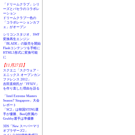
「ドリームクラブ」シリ
ーズとパセラのコラボレ
ーション
ドリームクラブ一色の
「コラボレーションカフ
ェ」がオープン
シリコンスタジオ、SWF
変換再生エンジン
「BLADE」の販売を開始
Flashコンテンツを手軽に
HTML5形式に変換可能
に
【11月27日】
スクエニ「スクウェア・
エニックス オープンカン
ファレンス 2012」
吉田直樹氏が「FFXIV」
を作り直した理由を語る
「Intel Extreme Masters
Season7 Singapore」大会
レポート
「SC2」は韓国STING選
手が優勝、BenQ所属の
Grubby選手は準優勝
3DS「New スーパーマリ
オブラザーズ2」