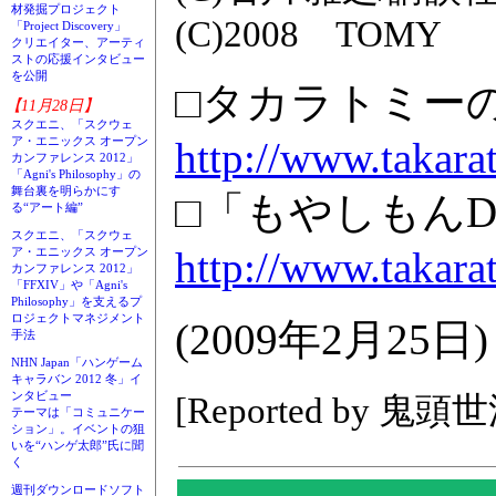
材発掘プロジェクト
(C)2008 TOMY
「Project Discovery」
クリエイター、アーティ
ストの応援インタビュー
を公開
□タカラトミー
【11月28日】
スクエニ、「スクウェ
http://www.takara
ア・エニックス オープン
カンファレンス 2012」
「Agni's Philosophy」の
舞台裏を明らかにす
□「もやしもん
る“アート編”
スクエニ、「スクウェ
http://www.takara
ア・エニックス オープン
カンファレンス 2012」
「FFXIV」や「Agni's
Philosophy」を支えるプ
ロジェクトマネジメント
(2009年2月25日)
手法
NHN Japan「ハンゲーム
キャラバン 2012 冬」イ
ンタビュー
[Reported by 鬼頭
テーマは「コミュニケー
ション」。イベントの狙
いを“ハンゲ太郎”氏に聞
く
週刊ダウンロードソフト