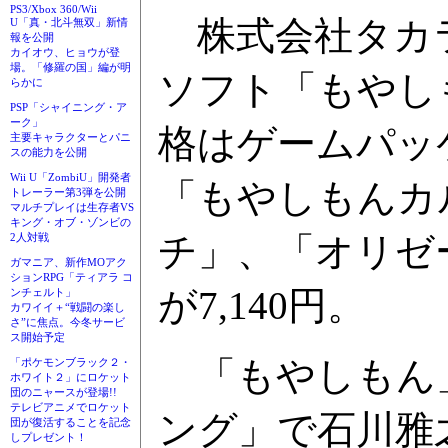
PS3/Xbox 360/Wii
株式会社タカラ
U「真・北斗無双」新情
報を公開
カイオウ、ヒョウが登
場。「修羅の国」編が明
ソフト「もやし
らかに
PSP「シャイニング・ア
ーク」
格はゲームパッケ
主要キャラクターとパニ
スの能力を公開
Wii U「ZombiU」開発者
「もやしもんカ
トレーラー第3弾を公開
マルチプレイは生存者VS
キング・オブ・ゾンビの
チ」、「オリゼ
2人対戦
ガマニア、新作MOアク
ションRPG「ティアラ コ
が7,140円。
ンチェルト」
カワイイ＋“戦闘の楽し
さ”に焦点。今冬サービ
ス開始予定
「もやしもん」
「ポケモンブラック２・
ホワイト２」にロケット
団のニャースが登場!!
テレビアニメでロケット
ング」で石川雅
団が復活することを記念
しプレゼント！