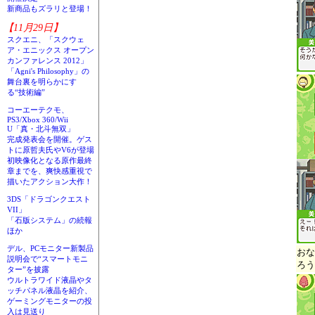
新商品もズラリと登場！
【11月29日】
スクエニ、「スクウェ
ア・エニックス オープン
カンファレンス 2012」
「Agni's Philosophy」の
舞台裏を明らかにす
る“技術編”
コーエーテクモ、
PS3/Xbox 360/Wii
U「真・北斗無双」
完成発表会を開催。ゲス
トに原哲夫氏やV6が登場
初映像化となる原作最終
章までを、爽快感重視で
描いたアクション大作！
3DS「ドラゴンクエスト
VII」
「石版システム」の続報
ほか
デル、PCモニター新製品
おな
説明会で“スマートモニ
ろう
ター”を披露
ウルトラワイド液晶やタ
ッチパネル液晶を紹介、
ゲーミングモニターの投
入は見送り