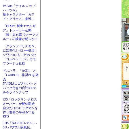
PS Vita「テイルズ オブ
ハーツ R」
新キャラクター「ガラ
ド・グリナス」参戦！
「FFXIV: 新生エオルゼ
ア」トレーラー公開
「続・黒衣森 ウォークス
ルー」の映像が明らかに
「グランツーリスモ５」
に次世代シボレー登場！
シワ1つにもこだわった
「コルベット C7」カモ
フラージュ仕様
ドスパラ、「ACIII」と
「CoDBOII」推奨PCを発
売
NVIDIAロゴ入りバック
パック付きの合計4モデ
ルをラインナップ
iOS「ロックマン クロス
オーバー」が配信開始
自分だけのロックマンを
作り世界の平和を守る
RPG
3DS「NARUTO-ナルト-
SD パワフル疾風伝」