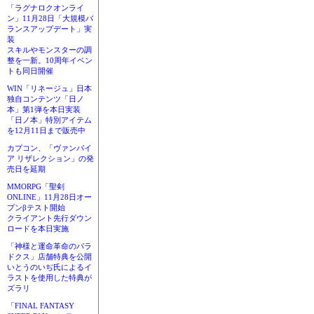
「ラグナロクオンライ
ン」11月28日「大規模バ
ランスアップデート」実
装
スキルやモンスターの調
整を一新。10周年イベン
トも同日開催
WIN「リネージュ」日本
独自コンテンツ「日ノ
本」第1弾を本日実装
「日ノ本」特別アイテム
を12月11日まで販売中
カプコン、「ヴァンパイ
ア リザレクション」の発
売日を延期
MMORPG「聖剣
ONLINE」11月28日オー
プンβテスト開始
クライアント先行ダウン
ロードを本日実施
「神様と運命革命のパラ
ドクス」店舗特典を公開
いとうのいぢ氏によるイ
ラストを使用した特典が
ズラリ
「FINAL FANTASY