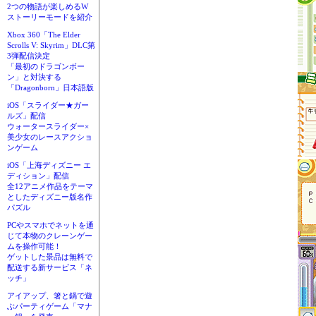
2つの物語が楽しめるW
ストーリーモードを紹介
Xbox 360「The Elder
Scrolls V: Skyrim」DLC第
3弾配信決定
「最初のドラゴンボー
ン」と対決する
「Dragonborn」日本語版
iOS「スライダー★ガー
ルズ」配信
ウォータースライダー×
美少女のレースアクショ
ンゲーム
iOS「上海ディズニー エ
ディション」配信
全12アニメ作品をテーマ
としたディズニー版名作
パズル
PCやスマホでネットを通
じて本物のクレーンゲー
ムを操作可能！
ゲットした景品は無料で
配送する新サービス「ネ
ッチ」
アイアップ、箸と鍋で遊
ぶパーティゲーム「マナ