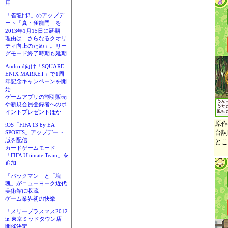
用
「雀龍門3」のアップデ
ート「真・雀龍門」を
2013年1月15日に延期
理由は「さらなるクオリ
ティ向上のため」。リー
グモード終了時期も延期
Android向け「SQUARE
ENIX MARKET」で1周
年記念キャンペーンを開
始
ゲームアプリの割引販売
や新規会員登録者へのポ
イントプレゼントほか
原作
iOS「FIFA 13 by EA
台詞
SPORTS」アップデート
版を配信
とこ
カードゲームモード
「FIFA Ultimate Team」を
追加
「パックマン」と「塊
魂」がニューヨーク近代
美術館に収蔵
ゲーム業界初の快挙
「メリープラスマス2012
in 東京ミッドタウン店」
開催決定