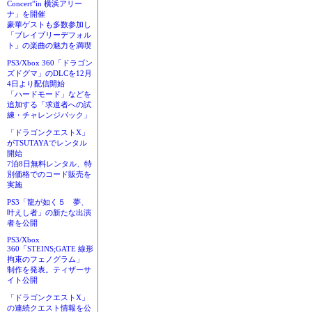
Concert”in 横浜アリー
ナ」を開催
豪華ゲストも多数参加し
「ブレイブリーデフォル
ト」の楽曲の魅力を満喫
PS3/Xbox 360「ドラゴン
ズドグマ」のDLCを12月
4日より配信開始
「ハードモード」などを
追加する「求道者への試
練・チャレンジパック」
「ドラゴンクエストX」
がTSUTAYAでレンタル
開始
7泊8日無料レンタル、特
別価格でのコード販売を
実施
PS3「龍が如く５ 夢、
叶えし者」の新たな出演
者を公開
PS3/Xbox
360「STEINS;GATE 線形
拘束のフェノグラム」
制作を発表。ティザーサ
イト公開
「ドラゴンクエストX」
の連続クエスト情報を公