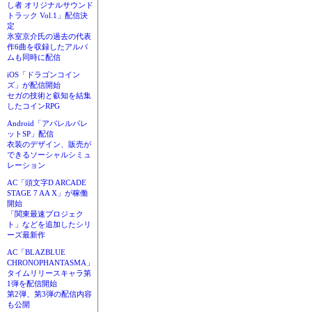
し者 オリジナルサウンド
トラック Vol.1」配信決
定
氷室京介氏の過去の代表
作6曲を収録したアルバ
ムも同時に配信
iOS「ドラゴンコイン
ズ」が配信開始
セガの技術と叡知を結集
したコインRPG
Android「アパレルパレ
ットSP」配信
衣装のデザイン、販売が
できるソーシャルシミュ
レーション
AC「頭文字D ARCADE
STAGE 7 AA X」が稼働
開始
「関東最速プロジェク
ト」などを追加したシリ
ーズ最新作
AC「BLAZBLUE
CHRONOPHANTASMA」
タイムリリースキャラ第
1弾を配信開始
第2弾、第3弾の配信内容
も公開