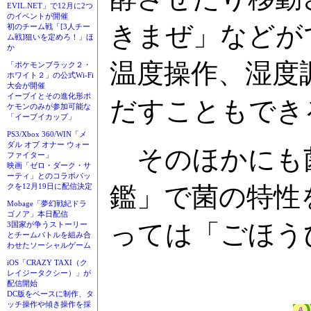
EVIL.NET」で12月に2つ
のイベントが開催
きまぜ」などが
初のチーム戦「[3人チー
ム戦]狙いを定めろ！」ほ
か
温度操作、湿度
「ポケモンブラック２・
ホワイト２」の公式Wi-Fi
大会が開催
イーブイとその進化形ポ
だすこともでき
ケモンのみが参加可能な
「イーブイカップ」
PS3/Xbox 360/WIN「メ
ダル オブ オナー ウォー
そのほかにも菌
ファイター」
映画「ゼロ・ダーク・サ
ーティ」とのコラボパッ
鑑」で菌の特性
クを12月19日に配信決定
Mobage「夢幻戦紀ドラ
ゴノア」本日配信
っては「ごほう
3国家が争うストーリー
とチームバトルを組み合
わせたソーシャルゲーム
iOS「CRAZY TAXI（ク
レイジータクシー）」が
配信開始
DC版をベースに制作、タ
ッチ操作や傾き操作を採