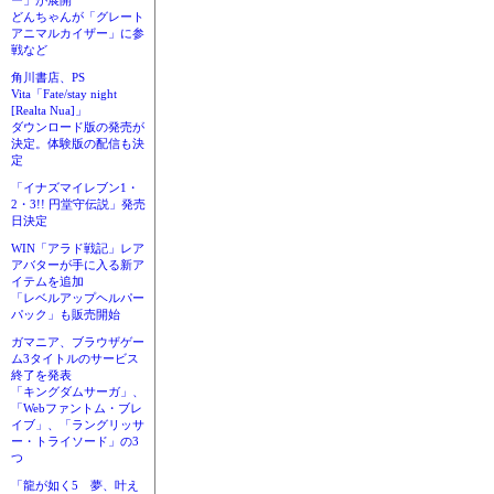
ー」が展開
どんちゃんが「グレート
アニマルカイザー」に参
戦など
角川書店、PS
Vita「Fate/stay night
[Realta Nua]」
ダウンロード版の発売が
決定。体験版の配信も決
定
「イナズマイレブン1・
2・3!! 円堂守伝説」発売
日決定
WIN「アラド戦記」レア
アバターが手に入る新ア
イテムを追加
「レベルアップヘルパー
パック」も販売開始
ガマニア、ブラウザゲー
ム3タイトルのサービス
終了を発表
「キングダムサーガ」、
「Webファントム・ブレ
イブ」、「ラングリッサ
ー・トライソード」の3
つ
「龍が如く5 夢、叶え