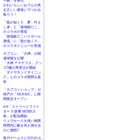
ー鍋」を発売
かわいらしいおでんの具
を正しい箸使いでつかみ
取ろう！
「龍が如く５ 夢、叶え
し者」と「築地銀だこ」
のコラボが実現
「築地銀だこハイボール
酒場」に「龍が如く５」
のコラボメニューが登場
カプコン、「大神」の関
連情報を公開
「大神 アマテラス」グッ
ズ3種の再受注が開始
「ダイヤモンドダイニン
グ」とのコラボ期間を延
長
「カプコンショップ」が
神戸の「MOSAIC」に期
間限定オープン
iOS「ストリートファイ
ター X 鉄拳 MOBILE
祭」が配信開始
リュウか一八を使い制限
時間内に敵を何人倒せる
かに挑戦!!
角川ゲームスとSCEJの人