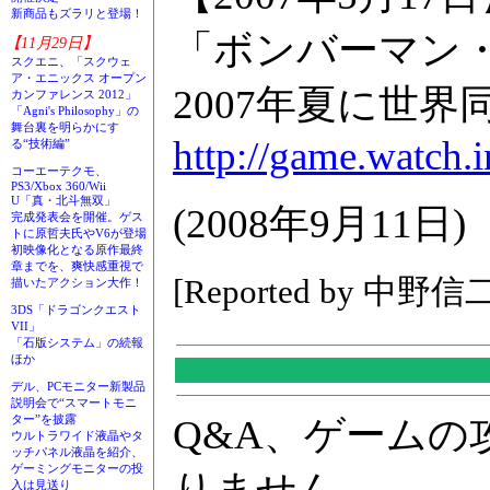
新商品もズラリと登場！
「ボンバーマン
【11月29日】
スクエニ、「スクウェ
ア・エニックス オープン
2007年夏に世界
カンファレンス 2012」
「Agni's Philosophy」の
舞台裏を明らかにす
http://game.watch.
る“技術編”
コーエーテクモ、
PS3/Xbox 360/Wii
U「真・北斗無双」
(2008年9月11日)
完成発表会を開催。ゲス
トに原哲夫氏やV6が登場
初映像化となる原作最終
章までを、爽快感重視で
[Reported by 中野信
描いたアクション大作！
3DS「ドラゴンクエスト
VII」
「石版システム」の続報
ほか
デル、PCモニター新製品
説明会で“スマートモニ
Q&A、ゲーム
ター”を披露
ウルトラワイド液晶やタ
ッチパネル液晶を紹介、
ゲーミングモニターの投
りません
入は見送り