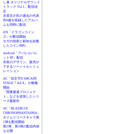
し者 オリジナルサウンド
トラック Vol.1」配信決
定
氷室京介氏の過去の代表
作6曲を収録したアルバ
ムも同時に配信
iOS「ドラゴンコイン
ズ」が配信開始
セガの技術と叡知を結集
したコインRPG
Android「アパレルパレ
ットSP」配信
衣装のデザイン、販売が
できるソーシャルシミュ
レーション
AC「頭文字D ARCADE
STAGE 7 AA X」が稼働
開始
「関東最速プロジェク
ト」などを追加したシリ
ーズ最新作
AC「BLAZBLUE
CHRONOPHANTASMA」
タイムリリースキャラ第
1弾を配信開始
第2弾、第3弾の配信内容
も公開