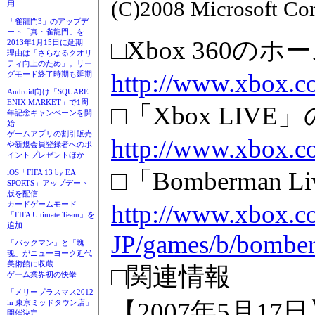
(C)2008 Microsoft Cor
用
「雀龍門3」のアップデ
ート「真・雀龍門」を
□Xbox 360の
2013年1月15日に延期
理由は「さらなるクオリ
ティ向上のため」。リー
http://www.xbox.c
グモード終了時期も延期
Android向け「SQUARE
ENIX MARKET」で1周
□「Xbox LIV
年記念キャンペーンを開
始
ゲームアプリの割引販売
http://www.xbox.co
や新規会員登録者へのポ
イントプレゼントほか
□「Bomberman
iOS「FIFA 13 by EA
SPORTS」アップデート
版を配信
http://www.xbox.c
カードゲームモード
「FIFA Ultimate Team」を
追加
JP/games/b/bomber
「パックマン」と「塊
魂」がニューヨーク近代
美術館に収蔵
□関連情報
ゲーム業界初の快挙
「メリープラスマス2012
【2007年5月17
in 東京ミッドタウン店」
開催決定