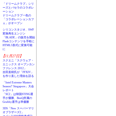
「ドリームクラブ」シリ
ーズとパセラのコラボレ
ーション
ドリームクラブ一色の
「コラボレーションカフ
ェ」がオープン
シリコンスタジオ、SWF
変換再生エンジン
「BLADE」の販売を開始
Flashコンテンツを手軽に
HTML5形式に変換可能
に
【11月27日】
スクエニ「スクウェア・
エニックス オープンカン
ファレンス 2012」
吉田直樹氏が「FFXIV」
を作り直した理由を語る
「Intel Extreme Masters
Season7 Singapore」大会
レポート
「SC2」は韓国STING選
手が優勝、BenQ所属の
Grubby選手は準優勝
3DS「New スーパーマリ
オブラザーズ2」