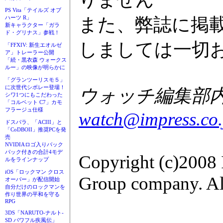
PS Vita「テイルズ オブ
また、弊誌に掲
ハーツ R」
新キャラクター「ガラ
ド・グリナス」参戦！
しましては一切
「FFXIV: 新生エオルゼ
ア」トレーラー公開
「続・黒衣森 ウォークス
ルー」の映像が明らかに
「グランツーリスモ５」
に次世代シボレー登場！
ウォッチ編集部内GA
シワ1つにもこだわった
「コルベット C7」カモ
フラージュ仕様
watch@impress.co.
ドスパラ、「ACIII」と
「CoDBOII」推奨PCを発
売
NVIDIAロゴ入りバック
パック付きの合計4モデ
Copyright (c)2008 
ルをラインナップ
iOS「ロックマン クロス
Group company. All
オーバー」が配信開始
自分だけのロックマンを
作り世界の平和を守る
RPG
3DS「NARUTO-ナルト-
SD パワフル疾風伝」