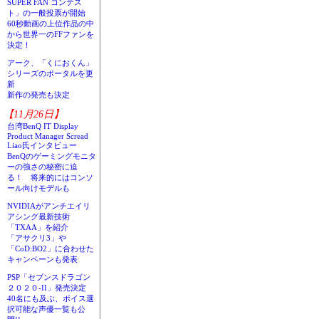
SUPER FAN コンテス
ト」の一般投票が開始
60秒動画の上位作品の中
から世界一のFFファンを
決定！
アーク、「くにおくん」
シリーズのポータルを更
新
新作の発売も決定
【11月26日】
台湾BenQ IT Display
Product Manager Scread
Liao氏インタビュー
BenQのゲーミングモニタ
ーの強さの秘密に迫
る！ 将来的にはコンソ
ール向けモデルも
NVIDIAがアンチエイリ
アシング最新技術
「TXAA」を紹介
「アサクリ3」や
「CoD:BO2」に合わせた
キャンペーンも発表
PSP「セブンスドラゴン
２０２０-II」発売決定
40名にも及ぶ、ボイス選
択可能な声優一覧も公