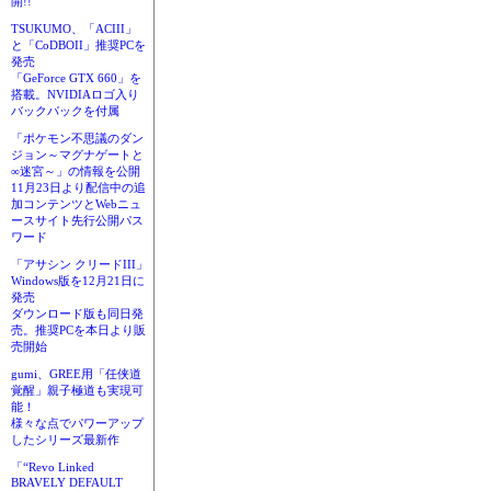
開!!
TSUKUMO、「ACIII」
と「CoDBOII」推奨PCを
発売
「GeForce GTX 660」を
搭載。NVIDIAロゴ入り
バックパックを付属
「ポケモン不思議のダン
ジョン～マグナゲートと
∞迷宮～」の情報を公開
11月23日より配信中の追
加コンテンツとWebニュ
ースサイト先行公開パス
ワード
「アサシン クリードIII」
Windows版を12月21日に
発売
ダウンロード版も同日発
売。推奨PCを本日より販
売開始
gumi、GREE用「任侠道
覚醒」親子極道も実現可
能！
様々な点でパワーアップ
したシリーズ最新作
「“Revo Linked
BRAVELY DEFAULT