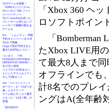
35のゲームを収録！
「Xbox 360 ヘ
「SIMPLEシリーズ for
Wii U Vol.1 THE ファミ
リーパーティー」
Wii U GamePadを持った
ロソフトポイン
プレーヤーと持たないプ
レーヤーで展開の変わる
ゲームも
「Bomberman
EA、「シムシティ」早期
予約キャンペーンを12月
3日まで実施
Originで先行予約すると
たXbox LIVE
最大5,000円おトクに！
バンダイ、「FW
て最大8人まで
GUNDAM CONVERGE -
OPERATION JABURO -」
を12月に発売
ジャブローのMSをセッ
オフラインでも、
トにしたデフォルメフィ
ギュア8体セット
iOS「バーコードフット
計8名でのプレイ
ボーラー」が「のぼうの
城」とタイアップ
ゲーム内にサッカー選手
ングはA(全年齢
となった「のぼう様」が
登場
「RESIDENT