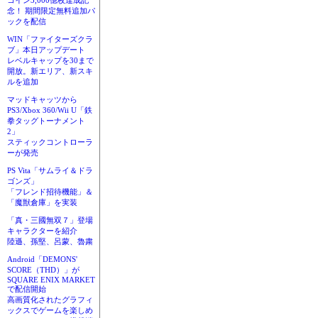
コイン3,000億枚達成記
念！ 期間限定無料追加パ
ックを配信
WIN「ファイターズクラ
ブ」本日アップデート
レベルキャップを30まで
開放。新エリア、新スキ
ルを追加
マッドキャッツから
PS3/Xbox 360/Wii U「鉄
拳タッグトーナメント
2」
スティックコントローラ
ーが発売
PS Vita「サムライ＆ドラ
ゴンズ」
「フレンド招待機能」＆
「魔獣倉庫」を実装
「真・三國無双７」登場
キャラクターを紹介
陸遜、孫堅、呂蒙、魯粛
Android「DEMONS'
SCORE（THD）」が
SQUARE ENIX MARKET
で配信開始
高画質化されたグラフィ
ックスでゲームを楽しめ