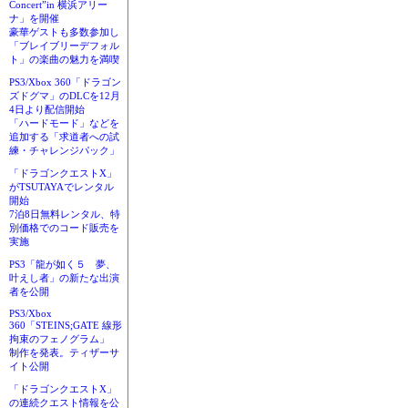
Concert”in 横浜アリー
ナ」を開催
豪華ゲストも多数参加し
「ブレイブリーデフォル
ト」の楽曲の魅力を満喫
PS3/Xbox 360「ドラゴン
ズドグマ」のDLCを12月
4日より配信開始
「ハードモード」などを
追加する「求道者への試
練・チャレンジパック」
「ドラゴンクエストX」
がTSUTAYAでレンタル
開始
7泊8日無料レンタル、特
別価格でのコード販売を
実施
PS3「龍が如く５ 夢、
叶えし者」の新たな出演
者を公開
PS3/Xbox
360「STEINS;GATE 線形
拘束のフェノグラム」
制作を発表。ティザーサ
イト公開
「ドラゴンクエストX」
の連続クエスト情報を公