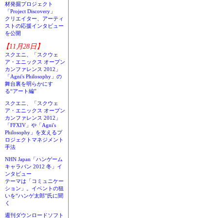
材発掘プロジェクト
「Project Discovery」
クリエイター、アーティ
ストの応援インタビュー
を公開
【11月28日】
スクエニ、「スクウェ
ア・エニックス オープン
カンファレンス 2012」
「Agni's Philosophy」の
舞台裏を明らかにす
る“アート編”
スクエニ、「スクウェ
ア・エニックス オープン
カンファレンス 2012」
「FFXIV」や「Agni's
Philosophy」を支えるプ
ロジェクトマネジメント
手法
NHN Japan「ハンゲーム
キャラバン 2012 冬」イ
ンタビュー
テーマは「コミュニケー
ション」。イベントの狙
いを“ハンゲ太郎”氏に聞
く
週刊ダウンロードソフト