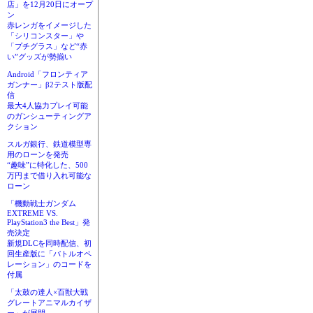
店」を12月20日にオープ
ン
赤レンガをイメージした
「シリコンスター」や
「プチグラス」など“赤
い”グッズが勢揃い
Android「フロンティア
ガンナー」β2テスト版配
信
最大4人協力プレイ可能
のガンシューティングア
クション
スルガ銀行、鉄道模型専
用のローンを発売
“趣味”に特化した、500
万円まで借り入れ可能な
ローン
「機動戦士ガンダム
EXTREME VS.
PlayStation3 the Best」発
売決定
新規DLCを同時配信、初
回生産版に「バトルオペ
レーション」のコードを
付属
「太鼓の達人×百獣大戦
グレートアニマルカイザ