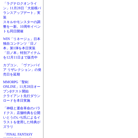
「ラグナロクオンライ
ン」11月28日「大規模バ
ランスアップデート」実
装
スキルやモンスターの調
整を一新。10周年イベン
トも同日開催
WIN「リネージュ」日本
独自コンテンツ「日ノ
本」第1弾を本日実装
「日ノ本」特別アイテム
を12月11日まで販売中
カプコン、「ヴァンパイ
ア リザレクション」の発
売日を延期
MMORPG「聖剣
ONLINE」11月28日オー
プンβテスト開始
クライアント先行ダウン
ロードを本日実施
「神様と運命革命のパラ
ドクス」店舗特典を公開
いとうのいぢ氏によるイ
ラストを使用した特典が
ズラリ
「FINAL FANTASY