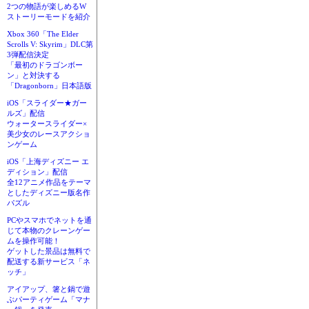
2つの物語が楽しめるW
ストーリーモードを紹介
Xbox 360「The Elder
Scrolls V: Skyrim」DLC第
3弾配信決定
「最初のドラゴンボー
ン」と対決する
「Dragonborn」日本語版
iOS「スライダー★ガー
ルズ」配信
ウォータースライダー×
美少女のレースアクショ
ンゲーム
iOS「上海ディズニー エ
ディション」配信
全12アニメ作品をテーマ
としたディズニー版名作
パズル
PCやスマホでネットを通
じて本物のクレーンゲー
ムを操作可能！
ゲットした景品は無料で
配送する新サービス「ネ
ッチ」
アイアップ、箸と鍋で遊
ぶパーティゲーム「マナ