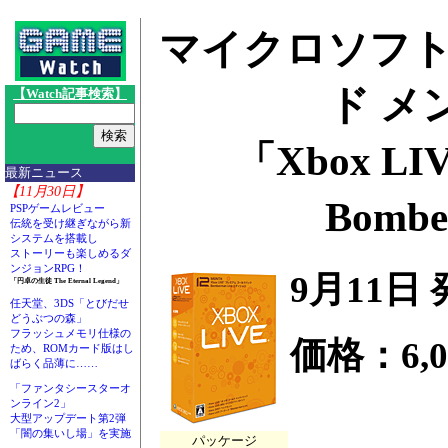
マイクロソフト、「
ド メ
【Watch記事検索】
「Xbox 
最新ニュース
【11月30日】
Bomb
PSPゲームレビュー
伝統を受け継ぎながら新
システムを搭載し
ストーリーも楽しめるダ
ンジョンRPG！
9月11日
「円卓の生徒 The Eternal Legend」
任天堂、3DS「とびだせ
どうぶつの森」
フラッシュメモリ仕様の
価格：6,0
ため、ROMカード版はし
ばらく品薄に……
「ファンタシースターオ
ンライン2」
大型アップデート第2弾
「闇の集いし場」を実施
パッケージ