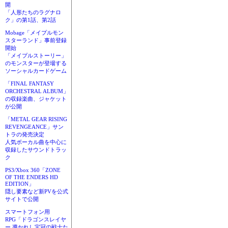
開
「人形たちのラグナロ
ク」の第1話、第2話
Mobage「メイプルモン
スターランド」事前登録
開始
「メイプルストーリー」
のモンスターが登場する
ソーシャルカードゲーム
「FINAL FANTASY
ORCHESTRAL ALBUM」
の収録楽曲、ジャケット
が公開
「METAL GEAR RISING
REVENGEANCE」サン
トラの発売決定
人気ボーカル曲を中心に
収録したサウンドトラッ
ク
PS3/Xbox 360「ZONE
OF THE ENDERS HD
EDITION」
隠し要素など新PVを公式
サイトで公開
スマートフォン用
RPG「ドラゴンスレイヤ
ー 導かれし宝冠の戦士た