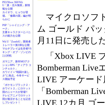
PS3/Xbox 360/Wii
U「真・北斗無双」新情
報を公開
カイオウ、ヒョウが登
マイクロソフト株式
場。「修羅の国」編が明
らかに
PSP「シャイニング・ア
ム ゴールド パック
ーク」
主要キャラクターとパニ
スの能力を公開
月11日に発売した
Wii U「ZombiU」開発者
トレーラー第3弾を公開
マルチプレイは生存者VS
キング・オブ・ゾンビの
「Xbox LIV
2人対戦
ガマニア、新作MOアク
Bomberman L
ションRPG「ティアラ コ
ンチェルト」
カワイイ＋“戦闘の楽し
さ”に焦点。今冬サービ
LIVE アーケ
ス開始予定
「ポケモンブラック２・
「Bomberman 
ホワイト２」にロケット
団のニャースが登場!!
テレビアニメでロケット
団が復活することを記念
LIVE 12カ月
しプレゼント！