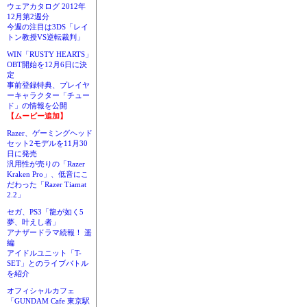
ウェアカタログ 2012年
12月第2週分
今週の注目は3DS「レイ
トン教授VS逆転裁判」
WIN「RUSTY HEARTS」
OBT開始を12月6日に決
定
事前登録特典、プレイヤ
ーキャラクター「チュー
ド」の情報を公開
【ムービー追加】
Razer、ゲーミングヘッド
セット2モデルを11月30
日に発売
汎用性が売りの「Razer
Kraken Pro」、低音にこ
だわった「Razer Tiamat
2.2」
セガ、PS3「龍が如く5
夢、叶えし者」
アナザードラマ続報！ 遥
編
アイドルユニット「T-
SET」とのライブバトル
を紹介
オフィシャルカフェ
「GUNDAM Cafe 東京駅