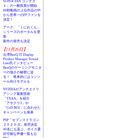
SUPER FAN コンテス
ト」の一般投票が開始
60秒動画の上位作品の中
から世界一のFFファンを
決定！
アーク、「くにおくん」
シリーズのポータルを更
新
新作の発売も決定
【11月26日】
台湾BenQ IT Display
Product Manager Scread
Liao氏インタビュー
BenQのゲーミングモニタ
ーの強さの秘密に迫
る！ 将来的にはコンソ
ール向けモデルも
NVIDIAがアンチエイリ
アシング最新技術
「TXAA」を紹介
「アサクリ3」や
「CoD:BO2」に合わせた
キャンペーンも発表
PSP「セブンスドラゴン
２０２０-II」発売決定
40名にも及ぶ、ボイス選
択可能な声優一覧も公