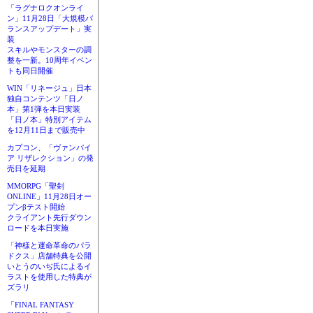
「ラグナロクオンライ
ン」11月28日「大規模バ
ランスアップデート」実
装
スキルやモンスターの調
整を一新。10周年イベン
トも同日開催
WIN「リネージュ」日本
独自コンテンツ「日ノ
本」第1弾を本日実装
「日ノ本」特別アイテム
を12月11日まで販売中
カプコン、「ヴァンパイ
ア リザレクション」の発
売日を延期
MMORPG「聖剣
ONLINE」11月28日オー
プンβテスト開始
クライアント先行ダウン
ロードを本日実施
「神様と運命革命のパラ
ドクス」店舗特典を公開
いとうのいぢ氏によるイ
ラストを使用した特典が
ズラリ
「FINAL FANTASY