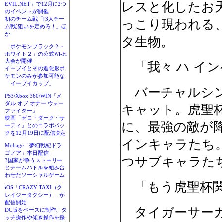
レスと化したお
EVIL.NET」で12月に2つ
のイベントが開催
初のチーム戦「[3人チー
っこり現われる
ム戦]狙いを定めろ！」ほ
か
タ生物。
「ポケモンブラック２・
ホワイト２」の公式Wi-Fi
大会が開催
「我々 ハ イン
イーブイとその進化形ポ
ケモンのみが参加可能な
「イーブイカップ」
バーチャルシン
PS3/Xbox 360/WIN「メ
ダル オブ オナー ウォー
キャット。虎聖
ファイター」
映画「ゼロ・ダーク・サ
に、最強の敵が
ーティ」とのコラボパッ
クを12月19日に配信決定
インキャラたち
Mobage「夢幻戦紀ドラ
ゴノア」本日配信
つサブキャラた
3国家が争うストーリー
とチームバトルを組み合
わせたソーシャルゲーム
「もう虎聖杯関
iOS「CRAZY TAXI（ク
レイジータクシー）」が
配信開始
タイガーサーガ
DC版をベースに制作、タ
ッチ操作や傾き操作を採