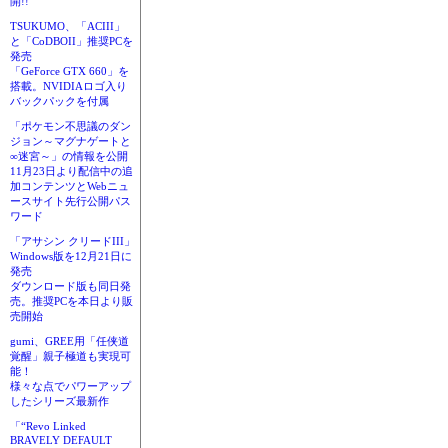
開!!
TSUKUMO、「ACIII」
と「CoDBOII」推奨PCを
発売
「GeForce GTX 660」を
搭載。NVIDIAロゴ入り
バックパックを付属
「ポケモン不思議のダン
ジョン～マグナゲートと
∞迷宮～」の情報を公開
11月23日より配信中の追
加コンテンツとWebニュ
ースサイト先行公開パス
ワード
「アサシン クリードIII」
Windows版を12月21日に
発売
ダウンロード版も同日発
売。推奨PCを本日より販
売開始
gumi、GREE用「任侠道
覚醒」親子極道も実現可
能！
様々な点でパワーアップ
したシリーズ最新作
「“Revo Linked
BRAVELY DEFAULT