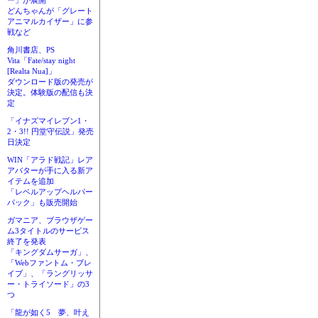
ー」が展開
どんちゃんが「グレート
アニマルカイザー」に参
戦など
角川書店、PS
Vita「Fate/stay night
[Realta Nua]」
ダウンロード版の発売が
決定。体験版の配信も決
定
「イナズマイレブン1・
2・3!! 円堂守伝説」発売
日決定
WIN「アラド戦記」レア
アバターが手に入る新ア
イテムを追加
「レベルアップヘルパー
パック」も販売開始
ガマニア、ブラウザゲー
ム3タイトルのサービス
終了を発表
「キングダムサーガ」、
「Webファントム・ブレ
イブ」、「ラングリッサ
ー・トライソード」の3
つ
「龍が如く5 夢、叶え