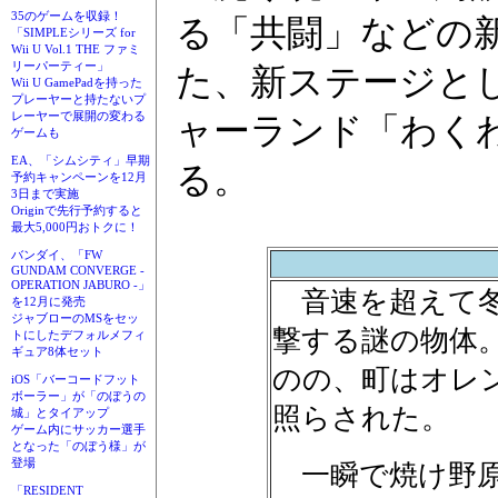
35のゲームを収録！
る「共闘」などの
「SIMPLEシリーズ for
Wii U Vol.1 THE ファミ
リーパーティー」
た、新ステージと
Wii U GamePadを持った
プレーヤーと持たないプ
レーヤーで展開の変わる
ャーランド「わく
ゲームも
EA、「シムシティ」早期
る。
予約キャンペーンを12月
3日まで実施
Originで先行予約すると
最大5,000円おトクに！
バンダイ、「FW
GUNDAM CONVERGE -
OPERATION JABURO -」
音速を超えて冬木
を12月に発売
ジャブローのMSをセッ
撃する謎の物体
トにしたデフォルメフィ
ギュア8体セット
のの、町はオレ
iOS「バーコードフット
ボーラー」が「のぼうの
照らされた。
城」とタイアップ
ゲーム内にサッカー選手
となった「のぼう様」が
登場
一瞬で焼け野原
「RESIDENT