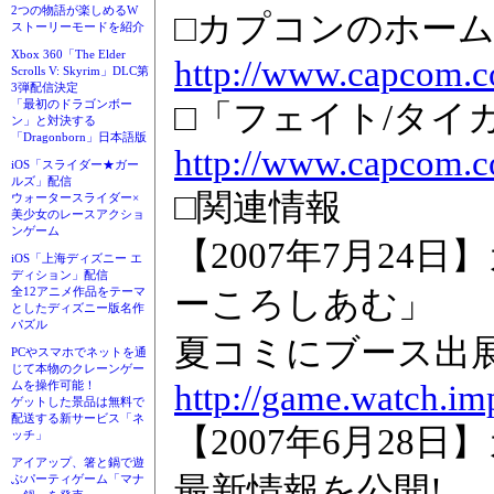
2つの物語が楽しめるW
□カプコンのホー
ストーリーモードを紹介
Xbox 360「The Elder
http://www.capcom.co
Scrolls V: Skyrim」DLC第
3弾配信決定
「最初のドラゴンボー
□「フェイト/タイ
ン」と対決する
「Dragonborn」日本語版
http://www.capcom.co
iOS「スライダー★ガー
ルズ」配信
□関連情報
ウォータースライダー×
美少女のレースアクショ
ンゲーム
【2007年7月24
iOS「上海ディズニー エ
ディション」配信
ーころしあむ」
全12アニメ作品をテーマ
としたディズニー版名作
パズル
夏コミにブース出
PCやスマホでネットを通
じて本物のクレーンゲー
http://game.watch.im
ムを操作可能！
ゲットした景品は無料で
配送する新サービス「ネ
【2007年6月2
ッチ」
アイアップ、箸と鍋で遊
最新情報を公開!
ぶパーティゲーム「マナ