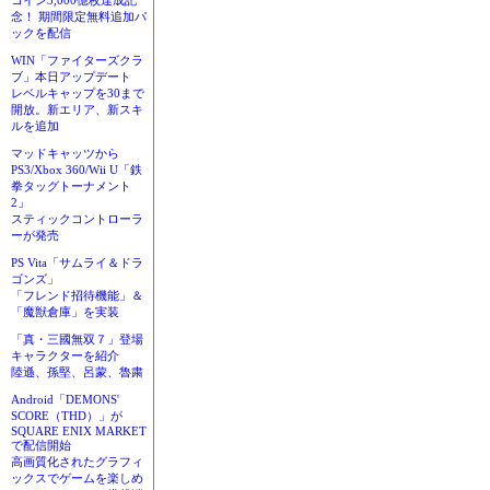
コイン3,000億枚達成記
念！ 期間限定無料追加パ
ックを配信
WIN「ファイターズクラ
ブ」本日アップデート
レベルキャップを30まで
開放。新エリア、新スキ
ルを追加
マッドキャッツから
PS3/Xbox 360/Wii U「鉄
拳タッグトーナメント
2」
スティックコントローラ
ーが発売
PS Vita「サムライ＆ドラ
ゴンズ」
「フレンド招待機能」＆
「魔獣倉庫」を実装
「真・三國無双７」登場
キャラクターを紹介
陸遜、孫堅、呂蒙、魯粛
Android「DEMONS'
SCORE（THD）」が
SQUARE ENIX MARKET
で配信開始
高画質化されたグラフィ
ックスでゲームを楽しめ