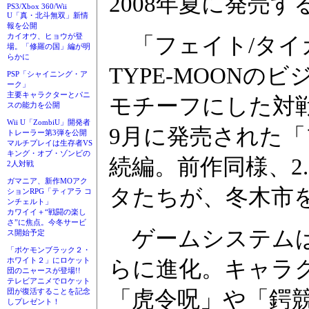
2008年夏に発売
PS3/Xbox 360/Wii
U「真・北斗無双」新情
報を公開
カイオウ、ヒョウが登
「フェイト/タイ
場。「修羅の国」編が明
らかに
TYPE-MOONのビジュ
PSP「シャイニング・ア
ーク」
主要キャラクターとパニ
モチーフにした対戦
スの能力を公開
Wii U「ZombiU」開発者
9月に発売された「
トレーラー第3弾を公開
マルチプレイは生存者VS
キング・オブ・ゾンビの
続編。前作同様、2
2人対戦
ガマニア、新作MOアク
タたちが、冬木市
ションRPG「ティアラ コ
ンチェルト」
カワイイ＋“戦闘の楽し
さ”に焦点。今冬サービ
ゲームシステムは
ス開始予定
「ポケモンブラック２・
ホワイト２」にロケット
らに進化。キャラ
団のニャースが登場!!
テレビアニメでロケット
「虎令呪」や「鍔
団が復活することを記念
しプレゼント！