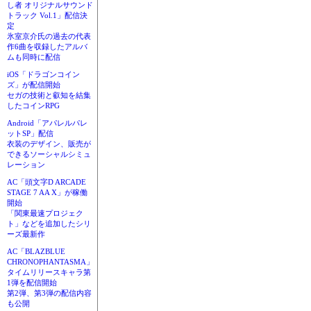
し者 オリジナルサウンド
トラック Vol.1」配信決
定
氷室京介氏の過去の代表
作6曲を収録したアルバ
ムも同時に配信
iOS「ドラゴンコイン
ズ」が配信開始
セガの技術と叡知を結集
したコインRPG
Android「アパレルパレ
ットSP」配信
衣装のデザイン、販売が
できるソーシャルシミュ
レーション
AC「頭文字D ARCADE
STAGE 7 AA X」が稼働
開始
「関東最速プロジェク
ト」などを追加したシリ
ーズ最新作
AC「BLAZBLUE
CHRONOPHANTASMA」
タイムリリースキャラ第
1弾を配信開始
第2弾、第3弾の配信内容
も公開