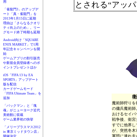
用
とされる“アッパ
「雀龍門3」のアップデ
ート「真・雀龍門」を
2013年1月15日に延期
理由は「さらなるクオリ
ティ向上のため」。リー
グモード終了時期も延期
Android向け「SQUARE
ENIX MARKET」で1周
年記念キャンペーンを開
始
ゲームアプリの割引販売
や新規会員登録者へのポ
イントプレゼントほか
iOS「FIFA 13 by EA
SPORTS」アップデート
版を配信
カードゲームモード
「FIFA Ultimate Team」を
衛
追加
魔術師狩りを
「パックマン」と「塊
の傭兵魔術師
魂」がニューヨーク近代
おけるセイバ
美術館に収蔵
戦争後、衛宮
ゲーム業界初の快挙
すでに他界し
「メリープラスマス2012
が、突然冬木
in 東京ミッドタウン店」
軍団に連れ去
開催決定