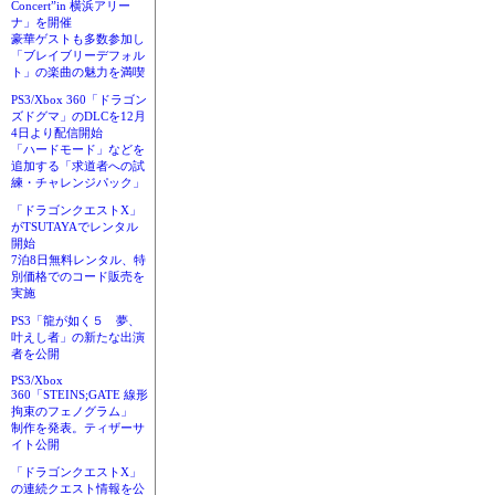
Concert”in 横浜アリー
ナ」を開催
豪華ゲストも多数参加し
「ブレイブリーデフォル
ト」の楽曲の魅力を満喫
PS3/Xbox 360「ドラゴン
ズドグマ」のDLCを12月
4日より配信開始
「ハードモード」などを
追加する「求道者への試
練・チャレンジパック」
「ドラゴンクエストX」
がTSUTAYAでレンタル
開始
7泊8日無料レンタル、特
別価格でのコード販売を
実施
PS3「龍が如く５ 夢、
叶えし者」の新たな出演
者を公開
PS3/Xbox
360「STEINS;GATE 線形
拘束のフェノグラム」
制作を発表。ティザーサ
イト公開
「ドラゴンクエストX」
の連続クエスト情報を公