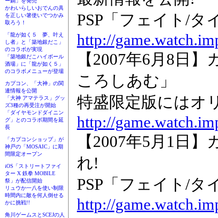
ー鍋」を発売
かわいらしいおでんの具
PSP「フェイト/
を正しい箸使いでつかみ
取ろう！
http://game.watch.im
「龍が如く５ 夢、叶え
し者」と「築地銀だこ」
のコラボが実現
【2007年6月8日
「築地銀だこハイボール
酒場」に「龍が如く５」
のコラボメニューが登場
ころしあむ」
カプコン、「大神」の関
連情報を公開
特盛限定版にはオ
「大神 アマテラス」グッ
ズ3種の再受注が開始
「ダイヤモンドダイニン
http://game.watch.im
グ」とのコラボ期間を延
長
【2007年5月1日
「カプコンショップ」が
神戸の「MOSAIC」に期
間限定オープン
れ!
iOS「ストリートファイ
ター X 鉄拳 MOBILE
PSP「フェイト/
祭」が配信開始
リュウか一八を使い制限
時間内に敵を何人倒せる
http://game.watch.im
かに挑戦!!
角川ゲームスとSCEJの人