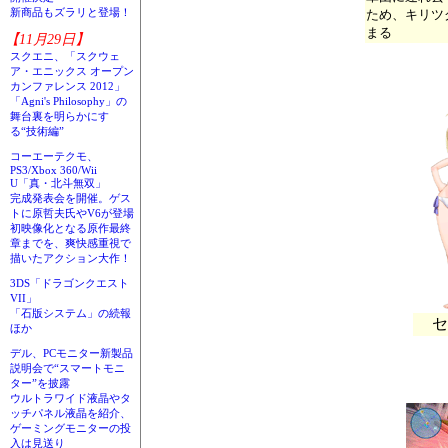
新商品もズラリと登場！
ため、キリツ
まる
【11月29日】
スクエニ、「スクウェ
ア・エニックス オープン
カンファレンス 2012」
「Agni's Philosophy」の
舞台裏を明らかにす
る“技術編”
コーエーテクモ、
PS3/Xbox 360/Wii
U「真・北斗無双」
完成発表会を開催。ゲス
トに原哲夫氏やV6が登場
初映像化となる原作最終
章までを、爽快感重視で
描いたアクション大作！
3DS「ドラゴンクエスト
VII」
「石版システム」の続報
セ
ほか
デル、PCモニター新製品
説明会で“スマートモニ
ター”を披露
ウルトラワイド液晶やタ
ッチパネル液晶を紹介、
ゲーミングモニターの投
入は見送り