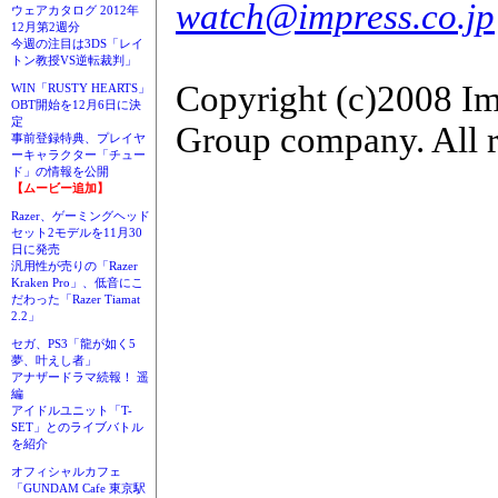
watch@impress.co.jp
ウェアカタログ 2012年
12月第2週分
今週の注目は3DS「レイ
トン教授VS逆転裁判」
Copyright (c)2008 Im
WIN「RUSTY HEARTS」
OBT開始を12月6日に決
定
Group company. All r
事前登録特典、プレイヤ
ーキャラクター「チュー
ド」の情報を公開
【ムービー追加】
Razer、ゲーミングヘッド
セット2モデルを11月30
日に発売
汎用性が売りの「Razer
Kraken Pro」、低音にこ
だわった「Razer Tiamat
2.2」
セガ、PS3「龍が如く5
夢、叶えし者」
アナザードラマ続報！ 遥
編
アイドルユニット「T-
SET」とのライブバトル
を紹介
オフィシャルカフェ
「GUNDAM Cafe 東京駅