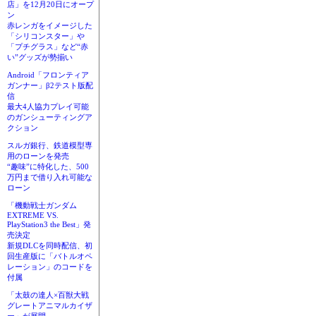
店」を12月20日にオープ
ン
赤レンガをイメージした
「シリコンスター」や
「プチグラス」など“赤
い”グッズが勢揃い
Android「フロンティア
ガンナー」β2テスト版配
信
最大4人協力プレイ可能
のガンシューティングア
クション
スルガ銀行、鉄道模型専
用のローンを発売
“趣味”に特化した、500
万円まで借り入れ可能な
ローン
「機動戦士ガンダム
EXTREME VS.
PlayStation3 the Best」発
売決定
新規DLCを同時配信、初
回生産版に「バトルオペ
レーション」のコードを
付属
「太鼓の達人×百獣大戦
グレートアニマルカイザ