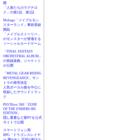
開
「人形たちのラグナロ
ク」の第1話、第2話
Mobage「メイプルモン
スターランド」事前登録
開始
「メイプルストーリー」
のモンスターが登場する
ソーシャルカードゲーム
「FINAL FANTASY
ORCHESTRAL ALBUM」
の収録楽曲、ジャケット
が公開
「METAL GEAR RISING
REVENGEANCE」サン
トラの発売決定
人気ボーカル曲を中心に
収録したサウンドトラッ
ク
PS3/Xbox 360「ZONE
OF THE ENDERS HD
EDITION」
隠し要素など新PVを公式
サイトで公開
スマートフォン用
RPG「ドラゴンスレイヤ
ー 導かれし宝冠の戦士た