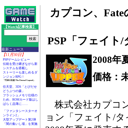
カプコン、Fat
【Watch記事検索】
PSP「フェイト
最新ニュース
【11月30日】
2008
PSPゲームレビュー
伝統を受け継ぎながら新
システムを搭載し
ストーリーも楽しめるダ
価格：未
ンジョンRPG！
「円卓の生徒 The Eternal Legend」
任天堂、3DS「とびだせ
どうぶつの森」
フラッシュメモリ仕様の
ため、ROMカード版はし
株式会社カプコン
ばらく品薄に……
「ファンタシースターオ
ョン「フェイト/タ
ンライン2」
大型アップデート第2弾
「闇の集いし場」を実施