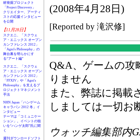
材発掘プロジェクト
(2008年4月28日)
「Project Discovery」
クリエイター、アーティ
ストの応援インタビュー
を公開
[Reported by 滝沢修]
【11月28日】
スクエニ、「スクウェ
ア・エニックス オープン
カンファレンス 2012」
「Agni's Philosophy」の
舞台裏を明らかにす
る“アート編”
Q&A、ゲームの
スクエニ、「スクウェ
ア・エニックス オープン
りません
カンファレンス 2012」
「FFXIV」や「Agni's
Philosophy」を支えるプ
また、弊誌に掲載
ロジェクトマネジメント
手法
NHN Japan「ハンゲーム
しましては一切お
キャラバン 2012 冬」イ
ンタビュー
テーマは「コミュニケー
ション」。イベントの狙
いを“ハンゲ太郎”氏に聞
ウォッチ編集部内GAM
く
週刊ダウンロードソフト