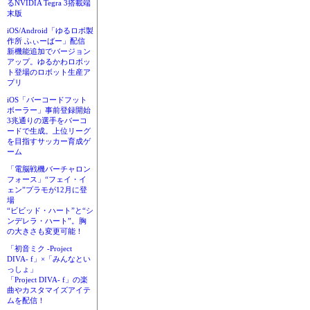
るNVIDIA Tegra 3搭載端
末版
iOS/Android「ゆるロボ製
作所 ふぃーばー」配信
新機能追加でバージョン
アップ。ゆるかわロボッ
ト登場のロボット生産ア
プリ
iOS「バーコードフット
ボーラー」事前登録開始
3兆通りの選手をバーコ
ードで生成。上位リーグ
を目指すサッカー育成ゲ
ーム
「電脳戦機バーチャロン
フォース」“フェイ・イ
ェン”プラモが12月に登
場
“ビビッド・ハート”と“シ
ンデレラ・ハート”。胸
の大きさも変更可能！
「初音ミク -Project
DIVA- f」×「みんなとい
っしょ」
「Project DIVA- f」の楽
曲やカスタマイズアイテ
ムを配信！