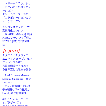
「ドリームクラブ」シリ
ーズとパセラのコラボレ
ーション
ドリームクラブ一色の
「コラボレーションカフ
ェ」がオープン
シリコンスタジオ、SWF
変換再生エンジン
「BLADE」の販売を開始
Flashコンテンツを手軽に
HTML5形式に変換可能
に
【11月27日】
スクエニ「スクウェア・
エニックス オープンカン
ファレンス 2012」
吉田直樹氏が「FFXIV」
を作り直した理由を語る
「Intel Extreme Masters
Season7 Singapore」大会
レポート
「SC2」は韓国STING選
手が優勝、BenQ所属の
Grubby選手は準優勝
3DS「New スーパーマリ
オブラザーズ2」