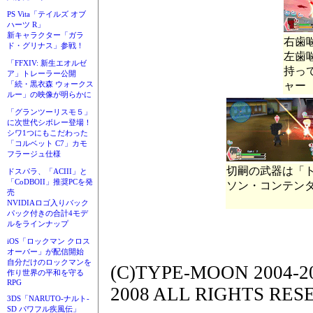
PS Vita「テイルズ オブ
ハーツ R」
新キャラクター「ガラ
右歯噛
ド・グリナス」参戦！
左歯噛
「FFXIV: 新生エオルゼ
持っ
ア」トレーラー公開
ャー
「続・黒衣森 ウォークス
ルー」の映像が明らかに
「グランツーリスモ５」
に次世代シボレー登場！
シワ1つにもこだわった
「コルベット C7」カモ
フラージュ仕様
切嗣の武器は「
ドスパラ、「ACIII」と
「CoDBOII」推奨PCを発
ソン・コンテン
売
NVIDIAロゴ入りバック
パック付きの合計4モデ
ルをラインナップ
iOS「ロックマン クロス
オーバー」が配信開始
自分だけのロックマンを
(C)TYPE-MOON 2004-20
作り世界の平和を守る
RPG
2008 ALL RIGHTS RES
3DS「NARUTO-ナルト-
SD パワフル疾風伝」