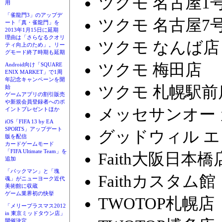
ツクモ 名古屋1
用
「雀龍門3」のアップデ
ツクモ 名古屋7
ート「真・雀龍門」を
2013年1月15日に延期
理由は「さらなるクオリ
ツクモ なんば店
ティ向上のため」。リー
グモード終了時期も延期
ツクモ 梅田店
Android向け「SQUARE
ENIX MARKET」で1周
年記念キャンペーンを開
ツクモ 札幌駅前
始
ゲームアプリの割引販売
や新規会員登録者へのポ
メッセサンオー
イントプレゼントほか
iOS「FIFA 13 by EA
SPORTS」アップデート
グッドウィル 
版を配信
カードゲームモード
「FIFA Ultimate Team」を
Faith大阪日本橋
追加
「パックマン」と「塊
Faithカスタム館
魂」がニューヨーク近代
美術館に収蔵
ゲーム業界初の快挙
TWOTOP札幌店
「メリープラスマス2012
in 東京ミッドタウン店」
開催決定