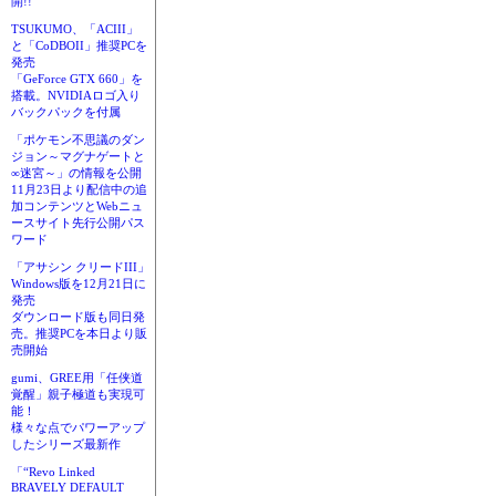
開!!
TSUKUMO、「ACIII」
と「CoDBOII」推奨PCを
発売
「GeForce GTX 660」を
搭載。NVIDIAロゴ入り
バックパックを付属
「ポケモン不思議のダン
ジョン～マグナゲートと
∞迷宮～」の情報を公開
11月23日より配信中の追
加コンテンツとWebニュ
ースサイト先行公開パス
ワード
「アサシン クリードIII」
Windows版を12月21日に
発売
ダウンロード版も同日発
売。推奨PCを本日より販
売開始
gumi、GREE用「任侠道
覚醒」親子極道も実現可
能！
様々な点でパワーアップ
したシリーズ最新作
「“Revo Linked
BRAVELY DEFAULT