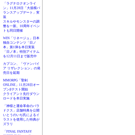
「ラグナロクオンライ
ン」11月28日「大規模バ
ランスアップデート」実
装
スキルやモンスターの調
整を一新。10周年イベン
トも同日開催
WIN「リネージュ」日本
独自コンテンツ「日ノ
本」第1弾を本日実装
「日ノ本」特別アイテム
を12月11日まで販売中
カプコン、「ヴァンパイ
ア リザレクション」の発
売日を延期
MMORPG「聖剣
ONLINE」11月28日オー
プンβテスト開始
クライアント先行ダウン
ロードを本日実施
「神様と運命革命のパラ
ドクス」店舗特典を公開
いとうのいぢ氏によるイ
ラストを使用した特典が
ズラリ
「FINAL FANTASY