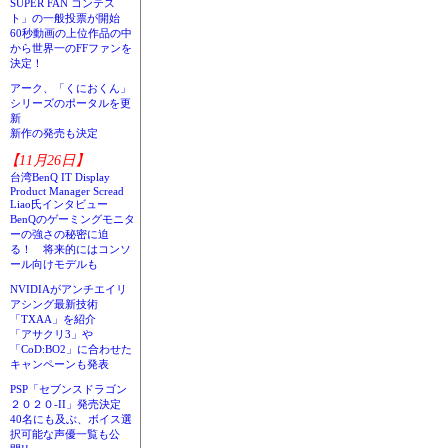
SUPER FAN コンテス
ト」の一般投票が開始
60秒動画の上位作品の中
から世界一のFFファンを
決定！
アーク、「くにおくん」
シリーズのポータルを更
新
新作の発売も決定
【11月26日】
台湾BenQ IT Display
Product Manager Scread
Liao氏インタビュー
BenQのゲーミングモニタ
ーの強さの秘密に迫
る！ 将来的にはコンソ
ール向けモデルも
NVIDIAがアンチエイリ
アシング最新技術
「TXAA」を紹介
「アサクリ3」や
「CoD:BO2」に合わせた
キャンペーンも発表
PSP「セブンスドラゴン
２０２０-II」発売決定
40名にも及ぶ、ボイス選
択可能な声優一覧も公