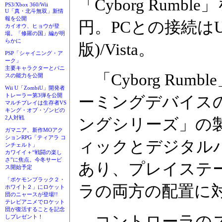
「Cyborg Rumb
PS3/Xbox 360/Wii
U「真・北斗無双」新情
報を公開
円。PCとの接続はUSB。
カイオウ、ヒョウが登
場。「修羅の国」編が明
らかに
版)/Vista。
PSP「シャイニング・ア
ーク」
主要キャラクターとパニ
「Cyborg Rumb
スの能力を公開
Wii U「ZombiU」開発者
トレーラー第3弾を公開
ーミングデバイスの
マルチプレイは生存者VS
キング・オブ・ゾンビの
2人対戦
ングシリーズ」の
ガマニア、新作MOアク
ションRPG「ティアラ コ
ィックとデジタル
ンチェルト」
カワイイ＋“戦闘の楽し
さ”に焦点。今冬サービ
あり、プレイステーシ
ス開始予定
「ポケモンブラック２・
ラの両方の配置に
ホワイト２」にロケット
団のニャースが登場!!
テレビアニメでロケット
団が復活することを記念
コントローラのス
しプレゼント！