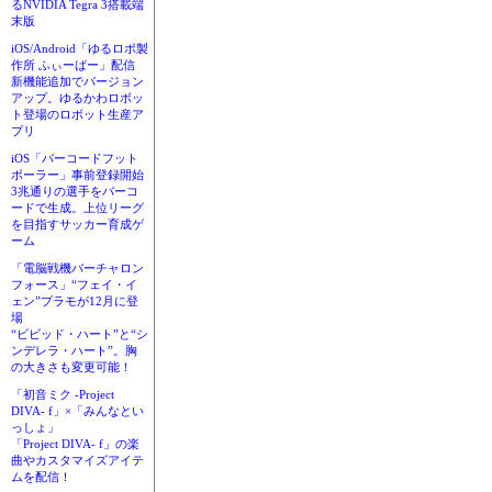
るNVIDIA Tegra 3搭載端
末版
iOS/Android「ゆるロボ製
作所 ふぃーばー」配信
新機能追加でバージョン
アップ。ゆるかわロボッ
ト登場のロボット生産ア
プリ
iOS「バーコードフット
ボーラー」事前登録開始
3兆通りの選手をバーコ
ードで生成。上位リーグ
を目指すサッカー育成ゲ
ーム
「電脳戦機バーチャロン
フォース」“フェイ・イ
ェン”プラモが12月に登
場
“ビビッド・ハート”と“シ
ンデレラ・ハート”。胸
の大きさも変更可能！
「初音ミク -Project
DIVA- f」×「みんなとい
っしょ」
「Project DIVA- f」の楽
曲やカスタマイズアイテ
ムを配信！