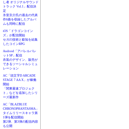
し者 オリジナルサウンド
トラック Vol.1」配信決
定
氷室京介氏の過去の代表
作6曲を収録したアルバ
ムも同時に配信
iOS「ドラゴンコイン
ズ」が配信開始
セガの技術と叡知を結集
したコインRPG
Android「アパレルパレ
ットSP」配信
衣装のデザイン、販売が
できるソーシャルシミュ
レーション
AC「頭文字D ARCADE
STAGE 7 AA X」が稼働
開始
「関東最速プロジェク
ト」などを追加したシリ
ーズ最新作
AC「BLAZBLUE
CHRONOPHANTASMA」
タイムリリースキャラ第
1弾を配信開始
第2弾、第3弾の配信内容
も公開