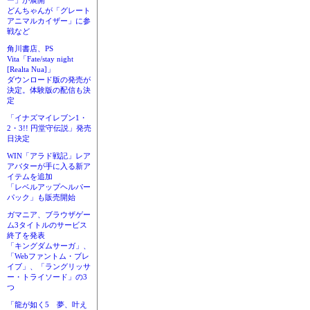
ー」が展開
どんちゃんが「グレート
アニマルカイザー」に参
戦など
角川書店、PS
Vita「Fate/stay night
[Realta Nua]」
ダウンロード版の発売が
決定。体験版の配信も決
定
「イナズマイレブン1・
2・3!! 円堂守伝説」発売
日決定
WIN「アラド戦記」レア
アバターが手に入る新ア
イテムを追加
「レベルアップヘルパー
パック」も販売開始
ガマニア、ブラウザゲー
ム3タイトルのサービス
終了を発表
「キングダムサーガ」、
「Webファントム・ブレ
イブ」、「ラングリッサ
ー・トライソード」の3
つ
「龍が如く5 夢、叶え