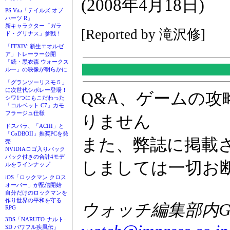
(2008年4月18日)
PS Vita「テイルズ オブ
ハーツ R」
新キャラクター「ガラ
[Reported by 滝沢修]
ド・グリナス」参戦！
「FFXIV: 新生エオルゼ
ア」トレーラー公開
「続・黒衣森 ウォークス
ルー」の映像が明らかに
「グランツーリスモ５」
に次世代シボレー登場！
Q&A、ゲームの
シワ1つにもこだわった
「コルベット C7」カモ
フラージュ仕様
りません
ドスパラ、「ACIII」と
「CoDBOII」推奨PCを発
また、弊誌に掲載
売
NVIDIAロゴ入りバック
パック付きの合計4モデ
しましては一切お
ルをラインナップ
iOS「ロックマン クロス
オーバー」が配信開始
自分だけのロックマンを
作り世界の平和を守る
ウォッチ編集部内GAM
RPG
3DS「NARUTO-ナルト-
SD パワフル疾風伝」