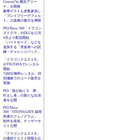
Concert”in 横浜アリー
ナ」を開催
豪華ゲストも多数参加し
「ブレイブリーデフォル
ト」の楽曲の魅力を満喫
PS3/Xbox 360「ドラゴン
ズドグマ」のDLCを12月
4日より配信開始
「ハードモード」などを
追加する「求道者への試
練・チャレンジパック」
「ドラゴンクエストX」
がTSUTAYAでレンタル
開始
7泊8日無料レンタル、特
別価格でのコード販売を
実施
PS3「龍が如く５ 夢、
叶えし者」の新たな出演
者を公開
PS3/Xbox
360「STEINS;GATE 線形
拘束のフェノグラム」
制作を発表。ティザーサ
イト公開
「ドラゴンクエストX」
の連続クエスト情報を公