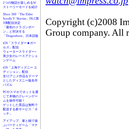
watch@impress.co.jp
2つの物語が楽しめるW
ストーリーモードを紹介
Xbox 360「The Elder
Copyright (c)2008 Im
Scrolls V: Skyrim」DLC第
3弾配信決定
「最初のドラゴンボー
Group company. All r
ン」と対決する
「Dragonborn」日本語版
iOS「スライダー★ガー
ルズ」配信
ウォータースライダー×
美少女のレースアクショ
ンゲーム
iOS「上海ディズニー エ
ディション」配信
全12アニメ作品をテーマ
としたディズニー版名作
パズル
PCやスマホでネットを通
じて本物のクレーンゲー
ムを操作可能！
ゲットした景品は無料で
配送する新サービス「ネ
ッチ」
アイアップ、箸と鍋で遊
ぶパーティゲーム「マナ