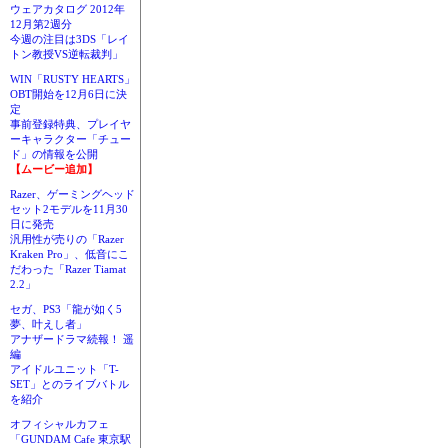
ウェアカタログ 2012年
12月第2週分
今週の注目は3DS「レイ
トン教授VS逆転裁判」
WIN「RUSTY HEARTS」
OBT開始を12月6日に決
定
事前登録特典、プレイヤ
ーキャラクター「チュー
ド」の情報を公開
【ムービー追加】
Razer、ゲーミングヘッド
セット2モデルを11月30
日に発売
汎用性が売りの「Razer
Kraken Pro」、低音にこ
だわった「Razer Tiamat
2.2」
セガ、PS3「龍が如く5
夢、叶えし者」
アナザードラマ続報！ 遥
編
アイドルユニット「T-
SET」とのライブバトル
を紹介
オフィシャルカフェ
「GUNDAM Cafe 東京駅