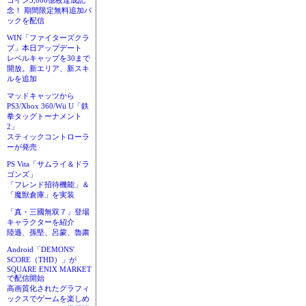
コイン3,000億枚達成記
念！ 期間限定無料追加パ
ックを配信
WIN「ファイターズクラ
ブ」本日アップデート
レベルキャップを30まで
開放。新エリア、新スキ
ルを追加
マッドキャッツから
PS3/Xbox 360/Wii U「鉄
拳タッグトーナメント
2」
スティックコントローラ
ーが発売
PS Vita「サムライ＆ドラ
ゴンズ」
「フレンド招待機能」＆
「魔獣倉庫」を実装
「真・三國無双７」登場
キャラクターを紹介
陸遜、孫堅、呂蒙、魯粛
Android「DEMONS'
SCORE（THD）」が
SQUARE ENIX MARKET
で配信開始
高画質化されたグラフィ
ックスでゲームを楽しめ