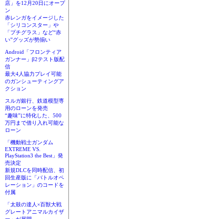
店」を12月20日にオープ
ン
赤レンガをイメージした
「シリコンスター」や
「プチグラス」など“赤
い”グッズが勢揃い
Android「フロンティア
ガンナー」β2テスト版配
信
最大4人協力プレイ可能
のガンシューティングア
クション
スルガ銀行、鉄道模型専
用のローンを発売
“趣味”に特化した、500
万円まで借り入れ可能な
ローン
「機動戦士ガンダム
EXTREME VS.
PlayStation3 the Best」発
売決定
新規DLCを同時配信、初
回生産版に「バトルオペ
レーション」のコードを
付属
「太鼓の達人×百獣大戦
グレートアニマルカイザ