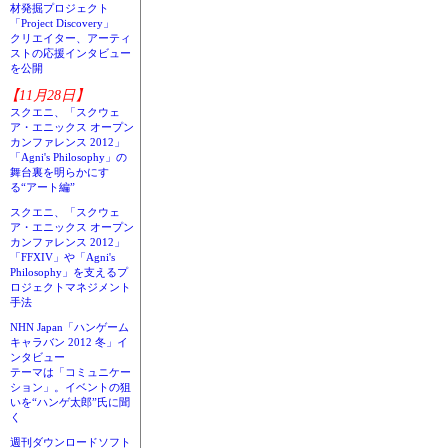
材発掘プロジェクト
「Project Discovery」
クリエイター、アーティ
ストの応援インタビュー
を公開
【11月28日】
スクエニ、「スクウェ
ア・エニックス オープン
カンファレンス 2012」
「Agni's Philosophy」の
舞台裏を明らかにす
る“アート編”
スクエニ、「スクウェ
ア・エニックス オープン
カンファレンス 2012」
「FFXIV」や「Agni's
Philosophy」を支えるプ
ロジェクトマネジメント
手法
NHN Japan「ハンゲーム
キャラバン 2012 冬」イ
ンタビュー
テーマは「コミュニケー
ション」。イベントの狙
いを“ハンゲ太郎”氏に聞
く
週刊ダウンロードソフト