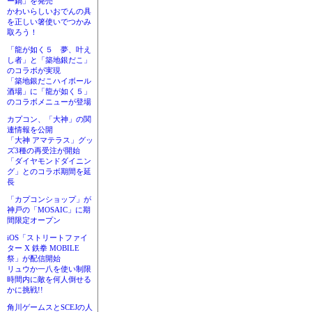
ー鍋」を発売
かわいらしいおでんの具
を正しい箸使いでつかみ
取ろう！
「龍が如く５ 夢、叶え
し者」と「築地銀だこ」
のコラボが実現
「築地銀だこハイボール
酒場」に「龍が如く５」
のコラボメニューが登場
カプコン、「大神」の関
連情報を公開
「大神 アマテラス」グッ
ズ3種の再受注が開始
「ダイヤモンドダイニン
グ」とのコラボ期間を延
長
「カプコンショップ」が
神戸の「MOSAIC」に期
間限定オープン
iOS「ストリートファイ
ター X 鉄拳 MOBILE
祭」が配信開始
リュウか一八を使い制限
時間内に敵を何人倒せる
かに挑戦!!
角川ゲームスとSCEJの人