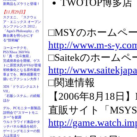
TWOTOP博多店
新商品もズラリと登場！
【11月29日】
スクエニ、「スクウェ
ア・エニックス オープン
カンファレンス 2012」
□MSYのホームペ
「Agni's Philosophy」の
舞台裏を明らかにす
る“技術編”
http://www.m-s-y.co
コーエーテクモ、
PS3/Xbox 360/Wii
□Saitekのホーム
U「真・北斗無双」
完成発表会を開催。ゲス
トに原哲夫氏やV6が登場
http://www.saitekjapa
初映像化となる原作最終
章までを、爽快感重視で
□関連情報
描いたアクション大作！
3DS「ドラゴンクエスト
VII」
【2006年8月18日
「石版システム」の続報
ほか
直販サイト「MSYS
デル、PCモニター新製品
説明会で“スマートモニ
ター”を披露
http://game.watch.im
ウルトラワイド液晶やタ
ッチパネル液晶を紹介、
ゲーミングモニターの投
入は見送り