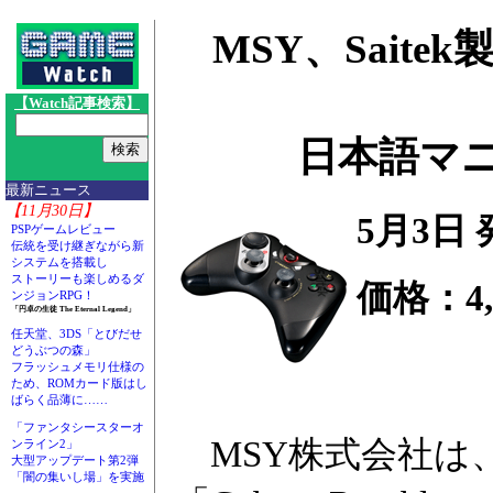
MSY、Saite
【Watch記事検索】
日本語マニ
最新ニュース
【11月30日】
5月3日
PSPゲームレビュー
伝統を受け継ぎながら新
システムを搭載し
ストーリーも楽しめるダ
価格：4,
ンジョンRPG！
「円卓の生徒 The Eternal Legend」
任天堂、3DS「とびだせ
どうぶつの森」
フラッシュメモリ仕様の
ため、ROMカード版はし
ばらく品薄に……
「ファンタシースターオ
MSY株式会社は、S
ンライン2」
大型アップデート第2弾
「闇の集いし場」を実施