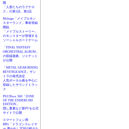
開
「人形たちのラグナロ
ク」の第1話、第2話
Mobage「メイプルモン
スターランド」事前登録
開始
「メイプルストーリー」
のモンスターが登場する
ソーシャルカードゲーム
「FINAL FANTASY
ORCHESTRAL ALBUM」
の収録楽曲、ジャケット
が公開
「METAL GEAR RISING
REVENGEANCE」サン
トラの発売決定
人気ボーカル曲を中心に
収録したサウンドトラッ
ク
PS3/Xbox 360「ZONE
OF THE ENDERS HD
EDITION」
隠し要素など新PVを公式
サイトで公開
スマートフォン用
RPG「ドラゴンスレイヤ
ー 導かれし宝冠の戦士た