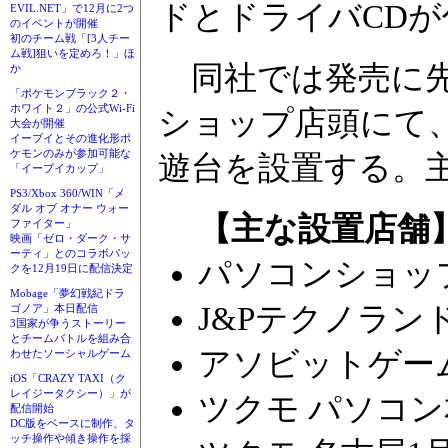
ドとドライバCDが
EVIL.NET」で12月に2つ
のイベントが開催
初のチーム戦「[3人チー
ム戦]狙いを定めろ！」ほ
同社では発売に先駆
か
「ポケモンブラック２・
ホワイト２」の公式Wi-Fi
ショップ店頭にて、「
大会が開催
イーブイとその進化形ポ
ケモンのみが参加可能な
遊台を設置する。
「イーブイカップ」
PS3/Xbox 360/WIN「メ
ダル オブ オナー ウォー
【主な設置店舗
ファイター」
映画「ゼロ・ダーク・サ
ーティ」とのコラボパッ
パソコンショッ
クを12月19日に配信決定
Mobage「夢幻戦紀ドラ
J&Pテクノラン
ゴノア」本日配信
3国家が争うストーリー
とチームバトルを組み合
アソビットゲー
わせたソーシャルゲーム
iOS「CRAZY TAXI（ク
レイジータクシー）」が
ツクモ パソコン
配信開始
DC版をベースに制作、タ
ッチ操作や傾き操作を採