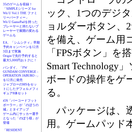
35のゲームを収録！
「SIMPLEシリーズ for
ック、1つのデジタ
Wii U Vol.1 THE ファミ
リーパーティー」
Wii U GamePadを持った
ョルダーボタン、
プレーヤーと持たないプ
レーヤーで展開の変わる
ゲームも
を備え、ゲーム用
EA、「シムシティ」早期
予約キャンペーンを12月
「FPSボタン」を搭載
3日まで実施
Originで先行予約すると
最大5,000円おトクに！
Smart Techn
バンダイ、「FW
GUNDAM CONVERGE -
OPERATION JABURO -」
ボードの操作をゲ
を12月に発売
ジャブローのMSをセッ
トにしたデフォルメフィ
る。
ギュア8体セット
iOS「バーコードフット
ボーラー」が「のぼうの
パッケージは、透
城」とタイアップ
ゲーム内にサッカー選手
となった「のぼう様」が
用。ゲームパッド
登場
「RESIDENT