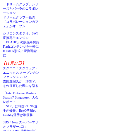
「ドリームクラブ」シリ
ーズとパセラのコラボレ
ーション
ドリームクラブ一色の
「コラボレーションカフ
ェ」がオープン
シリコンスタジオ、SWF
変換再生エンジン
「BLADE」の販売を開始
Flashコンテンツを手軽に
HTML5形式に変換可能
に
【11月27日】
スクエニ「スクウェア・
エニックス オープンカン
ファレンス 2012」
吉田直樹氏が「FFXIV」
を作り直した理由を語る
「Intel Extreme Masters
Season7 Singapore」大会
レポート
「SC2」は韓国STING選
手が優勝、BenQ所属の
Grubby選手は準優勝
3DS「New スーパーマリ
オブラザーズ2」