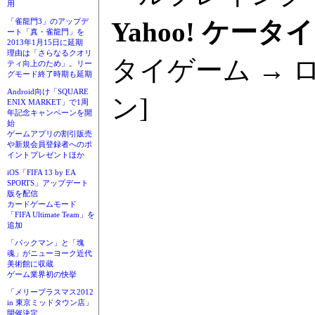
用
Yahoo! ケータイ
「雀龍門3」のアップデ
ート「真・雀龍門」を
2013年1月15日に延期
理由は「さらなるクオリ
タイゲーム →
ティ向上のため」。リー
グモード終了時期も延期
Android向け「SQUARE
ン]
ENIX MARKET」で1周
年記念キャンペーンを開
始
ゲームアプリの割引販売
や新規会員登録者へのポ
イントプレゼントほか
iOS「FIFA 13 by EA
SPORTS」アップデート
版を配信
カードゲームモード
「FIFA Ultimate Team」を
追加
「パックマン」と「塊
魂」がニューヨーク近代
美術館に収蔵
ゲーム業界初の快挙
「メリープラスマス2012
in 東京ミッドタウン店」
開催決定