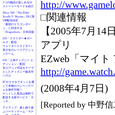
http://www.gamel
2つの物語が楽しめるW
ストーリーモードを紹介
Xbox 360「The Elder
□関連情報
Scrolls V: Skyrim」DLC第
3弾配信決定
「最初のドラゴンボー
【2005年7月
ン」と対決する
「Dragonborn」日本語版
iOS「スライダー★ガー
アプリ
ルズ」配信
ウォータースライダー×
美少女のレースアクショ
ンゲーム
EZweb「マイ
iOS「上海ディズニー エ
ディション」配信
http://game.watch
全12アニメ作品をテーマ
としたディズニー版名作
パズル
PCやスマホでネットを通
(2008年4月7日)
じて本物のクレーンゲー
ムを操作可能！
ゲットした景品は無料で
配送する新サービス「ネ
ッチ」
[Reported by 中野
アイアップ、箸と鍋で遊
ぶパーティゲーム「マナ