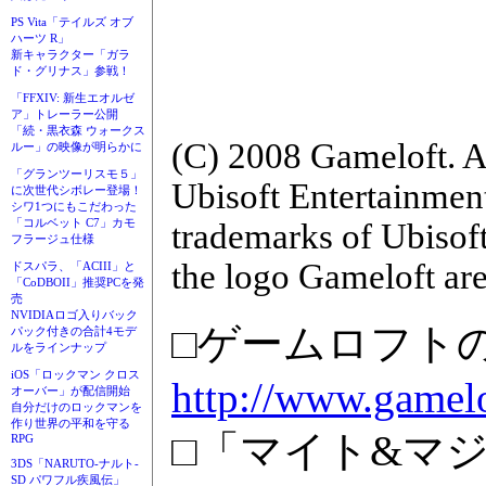
PS Vita「テイルズ オブ
ハーツ R」
新キャラクター「ガラ
ド・グリナス」参戦！
「FFXIV: 新生エオルゼ
ア」トレーラー公開
「続・黒衣森 ウォークス
(C) 2008 Gameloft. A
ルー」の映像が明らかに
「グランツーリスモ５」
Ubisoft Entertainment
に次世代シボレー登場！
シワ1つにもこだわった
「コルベット C7」カモ
trademarks of Ubisoft
フラージュ仕様
the logo Gameloft are
ドスパラ、「ACIII」と
「CoDBOII」推奨PCを発
売
NVIDIAロゴ入りバック
□ゲームロフト
パック付きの合計4モデ
ルをラインナップ
iOS「ロックマン クロス
http://www.gamel
オーバー」が配信開始
自分だけのロックマンを
作り世界の平和を守る
□「マイト&マジ
RPG
3DS「NARUTO-ナルト-
SD パワフル疾風伝」