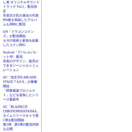
し者 オリジナルサウンド
トラック Vol.1」配信決
定
氷室京介氏の過去の代表
作6曲を収録したアルバ
ムも同時に配信
iOS「ドラゴンコイン
ズ」が配信開始
セガの技術と叡知を結集
したコインRPG
Android「アパレルパレ
ットSP」配信
衣装のデザイン、販売が
できるソーシャルシミュ
レーション
AC「頭文字D ARCADE
STAGE 7 AA X」が稼働
開始
「関東最速プロジェク
ト」などを追加したシリ
ーズ最新作
AC「BLAZBLUE
CHRONOPHANTASMA」
タイムリリースキャラ第
1弾を配信開始
第2弾、第3弾の配信内容
も公開