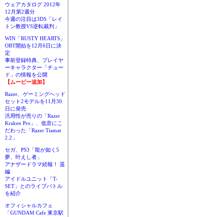
ウェアカタログ 2012年
12月第2週分
今週の注目は3DS「レイ
トン教授VS逆転裁判」
WIN「RUSTY HEARTS」
OBT開始を12月6日に決
定
事前登録特典、プレイヤ
ーキャラクター「チュー
ド」の情報を公開
【ムービー追加】
Razer、ゲーミングヘッド
セット2モデルを11月30
日に発売
汎用性が売りの「Razer
Kraken Pro」、低音にこ
だわった「Razer Tiamat
2.2」
セガ、PS3「龍が如く5
夢、叶えし者」
アナザードラマ続報！ 遥
編
アイドルユニット「T-
SET」とのライブバトル
を紹介
オフィシャルカフェ
「GUNDAM Cafe 東京駅