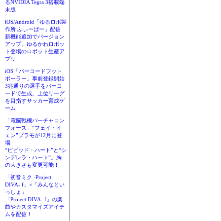
るNVIDIA Tegra 3搭載端
末版
iOS/Android「ゆるロボ製
作所 ふぃーばー」配信
新機能追加でバージョン
アップ。ゆるかわロボッ
ト登場のロボット生産ア
プリ
iOS「バーコードフット
ボーラー」事前登録開始
3兆通りの選手をバーコ
ードで生成。上位リーグ
を目指すサッカー育成ゲ
ーム
「電脳戦機バーチャロン
フォース」“フェイ・イ
ェン”プラモが12月に登
場
“ビビッド・ハート”と“シ
ンデレラ・ハート”。胸
の大きさも変更可能！
「初音ミク -Project
DIVA- f」×「みんなとい
っしょ」
「Project DIVA- f」の楽
曲やカスタマイズアイテ
ムを配信！