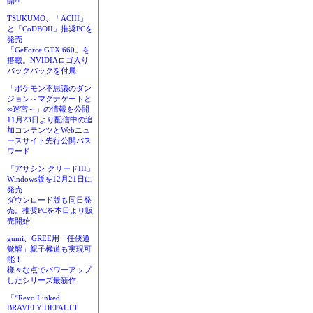
開!!
TSUKUMO、「ACIII」
と「CoDBOII」推奨PCを
発売
「GeForce GTX 660」を
搭載。NVIDIAロゴ入り
バックパックを付属
「ポケモン不思議のダン
ジョン～マグナゲートと
∞迷宮～」の情報を公開
11月23日より配信中の追
加コンテンツとWebニュ
ースサイト先行公開パス
ワード
「アサシン クリードIII」
Windows版を12月21日に
発売
ダウンロード版も同日発
売。推奨PCを本日より販
売開始
gumi、GREE用「任侠道
覚醒」親子極道も実現可
能！
様々な点でパワーアップ
したシリーズ最新作
「“Revo Linked
BRAVELY DEFAULT