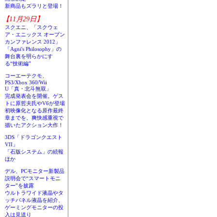
新商品もズラリと登場！
【11月29日】
スクエニ、「スクウェ
ア・エニックス オープン
カンファレンス 2012」
「Agni's Philosophy」の
舞台裏を明らかにす
る“技術編”
コーエーテクモ、
PS3/Xbox 360/Wii
U「真・北斗無双」
完成発表会を開催。ゲス
トに原哲夫氏やV6が登場
初映像化となる原作最終
章までを、爽快感重視で
描いたアクション大作！
3DS「ドラゴンクエスト
VII」
「石版システム」の続報
ほか
デル、PCモニター新製品
説明会で“スマートモニ
ター”を披露
ウルトラワイド液晶やタ
ッチパネル液晶を紹介、
ゲーミングモニターの投
入は見送り