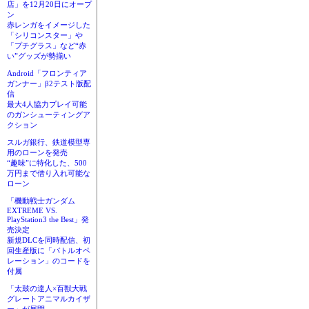
店」を12月20日にオープ
ン
赤レンガをイメージした
「シリコンスター」や
「プチグラス」など“赤
い”グッズが勢揃い
Android「フロンティア
ガンナー」β2テスト版配
信
最大4人協力プレイ可能
のガンシューティングア
クション
スルガ銀行、鉄道模型専
用のローンを発売
“趣味”に特化した、500
万円まで借り入れ可能な
ローン
「機動戦士ガンダム
EXTREME VS.
PlayStation3 the Best」発
売決定
新規DLCを同時配信、初
回生産版に「バトルオペ
レーション」のコードを
付属
「太鼓の達人×百獣大戦
グレートアニマルカイザ