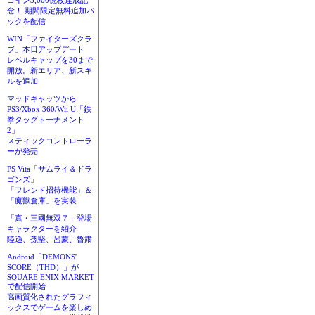
コイン3,000億枚達成記
念！ 期間限定無料追加パ
ックを配信
WIN「ファイターズクラ
ブ」本日アップデート
レベルキャップを30まで
開放。新エリア、新スキ
ルを追加
マッドキャッツから
PS3/Xbox 360/Wii U「鉄
拳タッグトーナメント
2」
スティックコントローラ
ーが発売
PS Vita「サムライ＆ドラ
ゴンズ」
「フレンド招待機能」＆
「魔獣倉庫」を実装
「真・三國無双７」登場
キャラクターを紹介
陸遜、孫堅、呂蒙、魯粛
Android「DEMONS'
SCORE（THD）」が
SQUARE ENIX MARKET
で配信開始
高画質化されたグラフィ
ックスでゲームを楽しめ