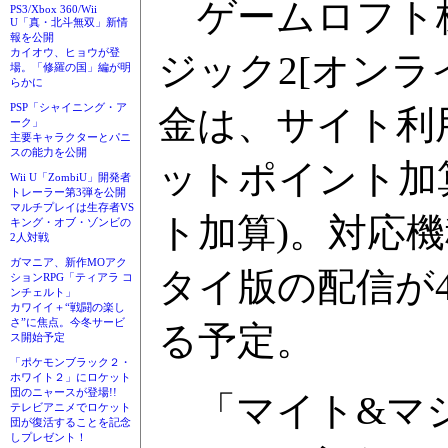
ゲームロフト株
PS3/Xbox 360/Wii
U「真・北斗無双」新情
報を公開
カイオウ、ヒョウが登
ジック2[オンラ
場。「修羅の国」編が明
らかに
PSP「シャイニング・ア
金は、サイト利用
ーク」
主要キャラクターとパニ
スの能力を公開
ットポイント加
Wii U「ZombiU」開発者
トレーラー第3弾を公開
マルチプレイは生存者VS
ト加算)。対応機種
キング・オブ・ゾンビの
2人対戦
ガマニア、新作MOアク
タイ版の配信が4
ションRPG「ティアラ コ
ンチェルト」
カワイイ＋“戦闘の楽し
さ”に焦点。今冬サービ
る予定。
ス開始予定
「ポケモンブラック２・
ホワイト２」にロケット
団のニャースが登場!!
「マイト&マジ
テレビアニメでロケット
団が復活することを記念
しプレゼント！