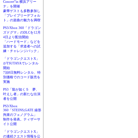
Concert”in 横浜アリー
ナ」を開催
豪華ゲストも多数参加し
「ブレイブリーデフォル
ト」の楽曲の魅力を満喫
PS3/Xbox 360「ドラゴン
ズドグマ」のDLCを12月
4日より配信開始
「ハードモード」などを
追加する「求道者への試
練・チャレンジパック」
「ドラゴンクエストX」
がTSUTAYAでレンタル
開始
7泊8日無料レンタル、特
別価格でのコード販売を
実施
PS3「龍が如く５ 夢、
叶えし者」の新たな出演
者を公開
PS3/Xbox
360「STEINS;GATE 線形
拘束のフェノグラム」
制作を発表。ティザーサ
イト公開
「ドラゴンクエストX」
の連続クエスト情報を公