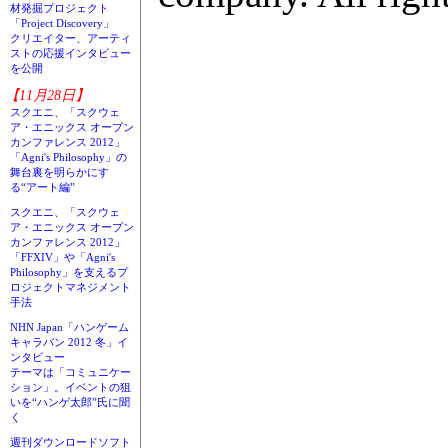
材発掘プロジェクト
「Project Discovery」
クリエイター、アーティ
ストの応援インタビュー
を公開
【11月28日】
スクエニ、「スクウェ
ア・エニックス オープン
カンファレンス 2012」
「Agni's Philosophy」の
舞台裏を明らかにす
る“アート編”
スクエニ、「スクウェ
ア・エニックス オープン
カンファレンス 2012」
「FFXIV」や「Agni's
Philosophy」を支えるプ
ロジェクトマネジメント
手法
NHN Japan「ハンゲーム
キャラバン 2012 冬」イ
ンタビュー
テーマは「コミュニケー
ション」。イベントの狙
いを“ハンゲ太郎”氏に聞
く
週刊ダウンロードソフト