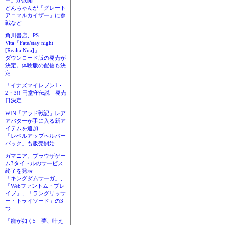
ー」が展開
どんちゃんが「グレート
アニマルカイザー」に参
戦など
角川書店、PS
Vita「Fate/stay night
[Realta Nua]」
ダウンロード版の発売が
決定。体験版の配信も決
定
「イナズマイレブン1・
2・3!! 円堂守伝説」発売
日決定
WIN「アラド戦記」レア
アバターが手に入る新ア
イテムを追加
「レベルアップヘルパー
パック」も販売開始
ガマニア、ブラウザゲー
ム3タイトルのサービス
終了を発表
「キングダムサーガ」、
「Webファントム・ブレ
イブ」、「ラングリッサ
ー・トライソード」の3
つ
「龍が如く5 夢、叶え