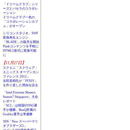
「ドリームクラブ」シリ
ーズとパセラのコラボレ
ーション
ドリームクラブ一色の
「コラボレーションカフ
ェ」がオープン
シリコンスタジオ、SWF
変換再生エンジン
「BLADE」の販売を開始
Flashコンテンツを手軽に
HTML5形式に変換可能
に
【11月27日】
スクエニ「スクウェア・
エニックス オープンカン
ファレンス 2012」
吉田直樹氏が「FFXIV」
を作り直した理由を語る
「Intel Extreme Masters
Season7 Singapore」大会
レポート
「SC2」は韓国STING選
手が優勝、BenQ所属の
Grubby選手は準優勝
3DS「New スーパーマリ
オブラザーズ2」