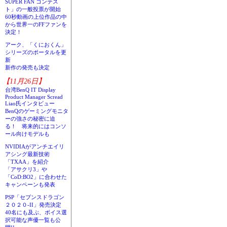
SUPER FAN コンテス
ト」の一般投票が開始
60秒動画の上位作品の中
から世界一のFFファンを
決定！
アーク、「くにおくん」
シリーズのポータルを更
新
新作の発売も決定
【11月26日】
台湾BenQ IT Display
Product Manager Scread
Liao氏インタビュー
BenQのゲーミングモニタ
ーの強さの秘密に迫
る！ 将来的にはコンソ
ール向けモデルも
NVIDIAがアンチエイリ
アシング最新技術
「TXAA」を紹介
「アサクリ3」や
「CoD:BO2」に合わせた
キャンペーンも発表
PSP「セブンスドラゴン
２０２０-II」発売決定
40名にも及ぶ、ボイス選
択可能な声優一覧も公