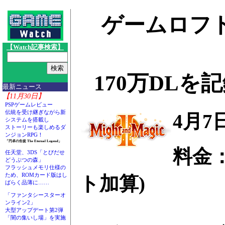
ゲームロフト
【Watch記事検索】
170万DL
最新ニュース
【11月30日】
PSPゲームレビュー
伝統を受け継ぎながら新
4月7
システムを搭載し
ストーリーも楽しめるダ
ンジョンRPG！
「円卓の生徒 The Eternal Legend」
料金：
任天堂、3DS「とびだせ
どうぶつの森」
フラッシュメモリ仕様の
ため、ROMカード版はし
ト加算)
ばらく品薄に……
「ファンタシースターオ
ンライン2」
大型アップデート第2弾
「闇の集いし場」を実施