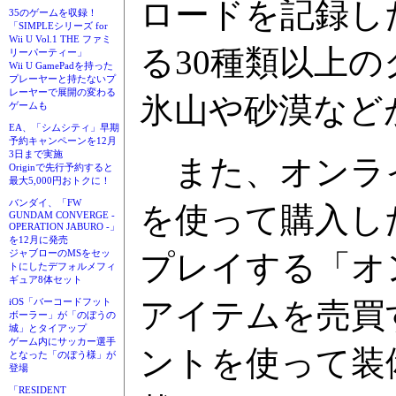
ロードを記録し
35のゲームを収録！
「SIMPLEシリーズ for
Wii U Vol.1 THE ファミ
る30種類以上
リーパーティー」
Wii U GamePadを持った
プレーヤーと持たないプ
レーヤーで展開の変わる
氷山や砂漠など
ゲームも
EA、「シムシティ」早期
予約キャンペーンを12月
3日まで実施
また、オンライ
Originで先行予約すると
最大5,000円おトクに！
バンダイ、「FW
を使って購入し
GUNDAM CONVERGE -
OPERATION JABURO -」
を12月に発売
ジャブローのMSをセッ
プレイする「オ
トにしたデフォルメフィ
ギュア8体セット
アイテムを売買
iOS「バーコードフット
ボーラー」が「のぼうの
城」とタイアップ
ゲーム内にサッカー選手
ントを使って装
となった「のぼう様」が
登場
「RESIDENT