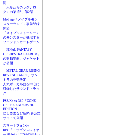
開
「人形たちのラグナロ
ク」の第1話、第2話
Mobage「メイプルモン
スターランド」事前登録
開始
「メイプルストーリー」
のモンスターが登場する
ソーシャルカードゲーム
「FINAL FANTASY
ORCHESTRAL ALBUM」
の収録楽曲、ジャケット
が公開
「METAL GEAR RISING
REVENGEANCE」サン
トラの発売決定
人気ボーカル曲を中心に
収録したサウンドトラッ
ク
PS3/Xbox 360「ZONE
OF THE ENDERS HD
EDITION」
隠し要素など新PVを公式
サイトで公開
スマートフォン用
RPG「ドラゴンスレイヤ
ー 導かれし宝冠の戦士た