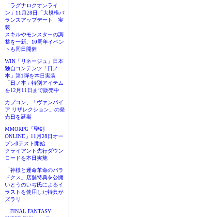
「ラグナロクオンライ
ン」11月28日「大規模バ
ランスアップデート」実
装
スキルやモンスターの調
整を一新。10周年イベン
トも同日開催
WIN「リネージュ」日本
独自コンテンツ「日ノ
本」第1弾を本日実装
「日ノ本」特別アイテム
を12月11日まで販売中
カプコン、「ヴァンパイ
ア リザレクション」の発
売日を延期
MMORPG「聖剣
ONLINE」11月28日オー
プンβテスト開始
クライアント先行ダウン
ロードを本日実施
「神様と運命革命のパラ
ドクス」店舗特典を公開
いとうのいぢ氏によるイ
ラストを使用した特典が
ズラリ
「FINAL FANTASY