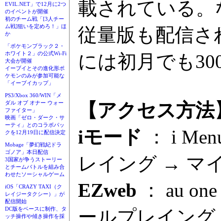
載されている。
EVIL.NET」で12月に2つ
のイベントが開催
初のチーム戦「[3人チー
ム戦]狙いを定めろ！」ほ
従量版も配信さ
か
「ポケモンブラック２・
ホワイト２」の公式Wi-Fi
には初月でも3
大会が開催
イーブイとその進化形ポ
ケモンのみが参加可能な
「イーブイカップ」
PS3/Xbox 360/WIN「メ
【アクセス方法
ダル オブ オナー ウォー
ファイター」
映画「ゼロ・ダーク・サ
ーティ」とのコラボパッ
iモード
： i M
クを12月19日に配信決定
Mobage「夢幻戦紀ドラ
ゴノア」本日配信
レイング → マ
3国家が争うストーリー
とチームバトルを組み合
わせたソーシャルゲーム
EZweb
： au 
iOS「CRAZY TAXI（ク
レイジータクシー）」が
配信開始
DC版をベースに制作、タ
ールプレイング
ッチ操作や傾き操作を採