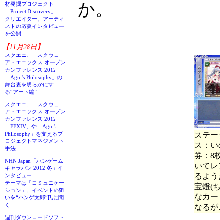
か。
材発掘プロジェクト
「Project Discovery」
クリエイター、アーティ
ストの応援インタビュー
を公開
【11月28日】
スクエニ、「スクウェ
ア・エニックス オープン
カンファレンス 2012」
「Agni's Philosophy」の
舞台裏を明らかにす
る“アート編”
スクエニ、「スクウェ
ア・エニックス オープン
カンファレンス 2012」
「FFXIV」や「Agni's
ステー
Philosophy」を支えるプ
ロジェクトマネジメント
ス：い
手法
券：8
NHN Japan「ハンゲーム
いてレ
キャラバン 2012 冬」イ
るよう
ンタビュー
テーマは「コミュニケー
宝燈(
ション」。イベントの狙
なカー
いを“ハンゲ太郎”氏に聞
く
なるが
週刊ダウンロードソフト