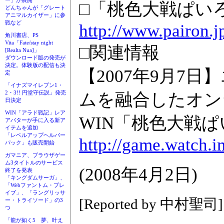
ー」が展開
□「桃色大戦ぱい
どんちゃんが「グレート
アニマルカイザー」に参
戦など
http://www.pairon.j
角川書店、PS
Vita「Fate/stay night
□関連情報
[Realta Nua]」
ダウンロード版の発売が
決定。体験版の配信も決
【2007年9月7
定
「イナズマイレブン1・
2・3!! 円堂守伝説」発売
ムを融合したオン
日決定
WIN「アラド戦記」レア
WIN「桃色大戦
アバターが手に入る新ア
イテムを追加
「レベルアップヘルパー
http://game.watch.i
パック」も販売開始
ガマニア、ブラウザゲー
ム3タイトルのサービス
(2008年4月2日)
終了を発表
「キングダムサーガ」、
「Webファントム・ブレ
イブ」、「ラングリッサ
[Reported by 中村聖司]
ー・トライソード」の3
つ
「龍が如く5 夢、叶え