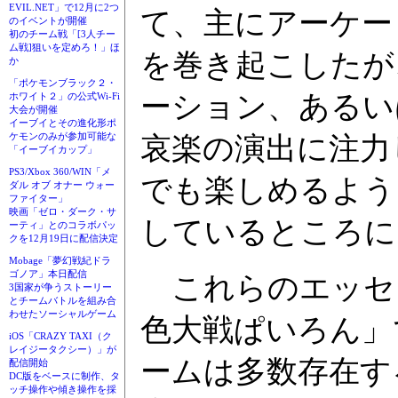
EVIL.NET」で12月に2つ
て、主にアーケー
のイベントが開催
初のチーム戦「[3人チー
ム戦]狙いを定めろ！」ほ
を巻き起こしたが
か
「ポケモンブラック２・
ーション、あるい
ホワイト２」の公式Wi-Fi
大会が開催
イーブイとその進化形ポ
ケモンのみが参加可能な
哀楽の演出に注力
「イーブイカップ」
PS3/Xbox 360/WIN「メ
でも楽しめるよう
ダル オブ オナー ウォー
ファイター」
映画「ゼロ・ダーク・サ
しているところに
ーティ」とのコラボパッ
クを12月19日に配信決定
Mobage「夢幻戦紀ドラ
ゴノア」本日配信
これらのエッセ
3国家が争うストーリー
とチームバトルを組み合
わせたソーシャルゲーム
色大戦ぱいろん」
iOS「CRAZY TAXI（ク
レイジータクシー）」が
ームは多数存在す
配信開始
DC版をベースに制作、タ
ッチ操作や傾き操作を採