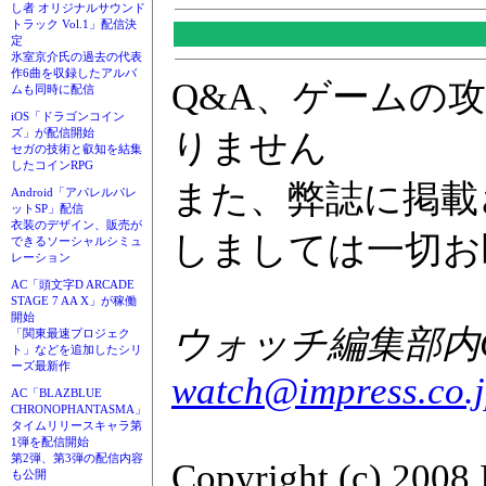
し者 オリジナルサウンド
トラック Vol.1」配信決
定
氷室京介氏の過去の代表
作6曲を収録したアルバ
Q&A、ゲームの
ムも同時に配信
iOS「ドラゴンコイン
ズ」が配信開始
りません
セガの技術と叡知を結集
したコインRPG
また、弊誌に掲載
Android「アパレルパレ
ットSP」配信
衣装のデザイン、販売が
しましては一切お
できるソーシャルシミュ
レーション
AC「頭文字D ARCADE
STAGE 7 AA X」が稼働
開始
ウォッチ編集部内GA
「関東最速プロジェク
ト」などを追加したシリ
ーズ最新作
watch@impress.co.
AC「BLAZBLUE
CHRONOPHANTASMA」
タイムリリースキャラ第
1弾を配信開始
第2弾、第3弾の配信内容
Copyright (c) 2008 
も公開