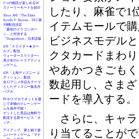
2つの物語が楽しめるW
したり、麻雀で1
ストーリーモードを紹介
Xbox 360「The Elder
Scrolls V: Skyrim」DLC第
イテムモールで購
3弾配信決定
「最初のドラゴンボー
ン」と対決する
ビジネスモデルと
「Dragonborn」日本語版
iOS「スライダー★ガー
ルズ」配信
クタカードまわり
ウォータースライダー×
美少女のレースアクショ
ンゲーム
やあかつきごもく
iOS「上海ディズニー エ
ディション」配信
数起用し、さまざ
全12アニメ作品をテーマ
としたディズニー版名作
パズル
ードを導入する。
PCやスマホでネットを通
じて本物のクレーンゲー
ムを操作可能！
ゲットした景品は無料で
さらに、キャラ
配送する新サービス「ネ
ッチ」
り当てることがで
アイアップ、箸と鍋で遊
ぶパーティゲーム「マナ