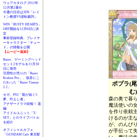
ウェアカタログ 2012年
12月第2週分
今週の注目は3DS「レイ
トン教授VS逆転裁判」
WIN「RUSTY HEARTS」
OBT開始を12月6日に決
定
事前登録特典、プレイヤ
ーキャラクター「チュー
ド」の情報を公開
【ムービー追加】
Razer、ゲーミングヘッド
セット2モデルを11月30
日に発売
汎用性が売りの「Razer
Kraken Pro」、低音にこ
ポプラ(
だわった「Razer Tiamat
2.2」
む)
セガ、PS3「龍が如く5
森の奥で暮
夢、叶えし者」
アナザードラマ続報！ 遥
魔法使いの
編
を作り依頼
アイドルユニット「T-
けるのが主
SET」とのライブバトル
を紹介
が、のんび
オフィシャルカフェ
が手伝って
「GUNDAM Cafe 東京駅