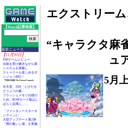
エクストリーム
【Watch記事検索】
“キャラクタ麻
最新ニュース
【11月30日】
ュ
PSPゲームレビュー
伝統を受け継ぎながら新
システムを搭載し
ストーリーも楽しめるダ
5月
ンジョンRPG！
「円卓の生徒 The Eternal Legend」
任天堂、3DS「とびだせ
どうぶつの森」
フラッシュメモリ仕様の
ため、ROMカード版はし
ばらく品薄に……
「ファンタシースターオ
ンライン2」
大型アップデート第2弾
「闇の集いし場」を実施