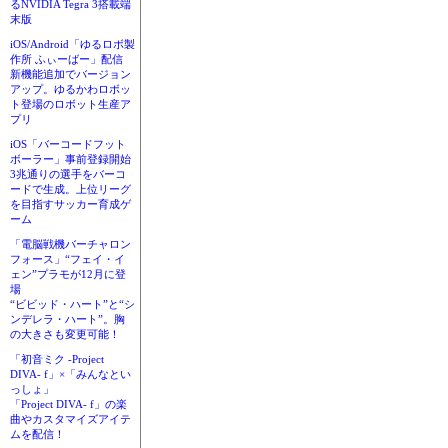
るNVIDIA Tegra 3搭載端
末版
iOS/Android「ゆるロボ製
作所 ふぃーばー」配信
新機能追加でバージョン
アップ。ゆるかわロボッ
ト登場のロボット生産ア
プリ
iOS「バーコードフット
ボーラー」事前登録開始
3兆通りの選手をバーコ
ードで生成。上位リーグ
を目指すサッカー育成ゲ
ーム
「電脳戦機バーチャロン
フォース」“フェイ・イ
ェン”プラモが12月に登
場
“ビビッド・ハート”と“シ
ンデレラ・ハート”。胸
の大きさも変更可能！
「初音ミク -Project
DIVA- f」×「みんなとい
っしょ」
「Project DIVA- f」の楽
曲やカスタマイズアイテ
ムを配信！