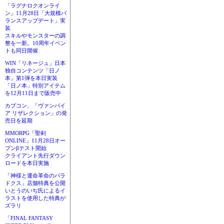
「ラグナロクオンライ
ン」11月28日「大規模バ
ランスアップデート」実
装
スキルやモンスターの調
整を一新。10周年イベン
トも同日開催
WIN「リネージュ」日本
独自コンテンツ「日ノ
本」第1弾を本日実装
「日ノ本」特別アイテム
を12月11日まで販売中
カプコン、「ヴァンパイ
ア リザレクション」の発
売日を延期
MMORPG「聖剣
ONLINE」11月28日オー
プンβテスト開始
クライアント先行ダウン
ロードを本日実施
「神様と運命革命のパラ
ドクス」店舗特典を公開
いとうのいぢ氏によるイ
ラストを使用した特典が
ズラリ
「FINAL FANTASY