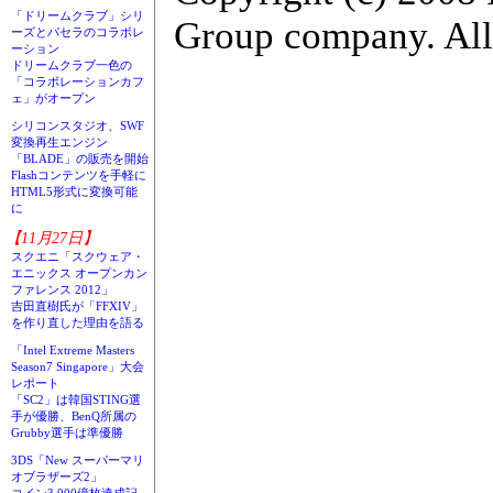
「ドリームクラブ」シリ
Group company. All 
ーズとパセラのコラボレ
ーション
ドリームクラブ一色の
「コラボレーションカフ
ェ」がオープン
シリコンスタジオ、SWF
変換再生エンジン
「BLADE」の販売を開始
Flashコンテンツを手軽に
HTML5形式に変換可能
に
【11月27日】
スクエニ「スクウェア・
エニックス オープンカン
ファレンス 2012」
吉田直樹氏が「FFXIV」
を作り直した理由を語る
「Intel Extreme Masters
Season7 Singapore」大会
レポート
「SC2」は韓国STING選
手が優勝、BenQ所属の
Grubby選手は準優勝
3DS「New スーパーマリ
オブラザーズ2」