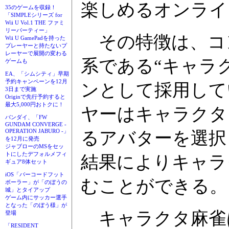
楽しめるオンライ
35のゲームを収録！
「SIMPLEシリーズ for
Wii U Vol.1 THE ファミ
リーパーティー」
その特徴は、コ
Wii U GamePadを持った
プレーヤーと持たないプ
レーヤーで展開の変わる
系である“キャラ
ゲームも
EA、「シムシティ」早期
予約キャンペーンを12月
ンとして採用して
3日まで実施
Originで先行予約すると
最大5,000円おトクに！
ヤーはキャラクタ
バンダイ、「FW
GUNDAM CONVERGE -
OPERATION JABURO -」
るアバターを選択
を12月に発売
ジャブローのMSをセッ
トにしたデフォルメフィ
結果によりキャラ
ギュア8体セット
iOS「バーコードフット
むことができる。
ボーラー」が「のぼうの
城」とタイアップ
ゲーム内にサッカー選手
となった「のぼう様」が
キャラクタ麻雀は
登場
「RESIDENT