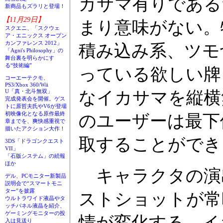
カサマ有りである
新商品もズラリと登場！
【11月29日】
まり意味がない。
スクエニ、「スクウェ
ア・エニックス オープン
カンファレンス 2012」
積み込み系、ツモ
「Agni's Philosophy」の
舞台裏を明らかにす
る“技術編”
っている欲しい牌
コーエーテクモ、
PS3/Xbox 360/Wii
なイカサマを縦横
U「真・北斗無双」
完成発表会を開催。ゲス
トに原哲夫氏やV6が登場
初映像化となる原作最終
のユーザーは最下
章までを、爽快感重視で
描いたアクション大作！
取することができ
3DS「ドラゴンクエスト
VII」
「石版システム」の続報
ほか
キャラクタの演
デル、PCモニター新製品
説明会で“スマートモニ
ター”を披露
ストショットが常
ウルトラワイド液晶やタ
ッチパネル液晶を紹介、
ゲーミングモニターの投
情が変化する。イ
入は見送り