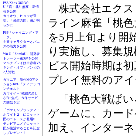
PS3/Xbox 360/Wii
株式会社エクス
U「真・北斗無双」新情
報を公開
カイオウ、ヒョウが登
ライン麻雀「桃色
場。「修羅の国」編が明
らかに
PSP「シャイニング・ア
を5月上旬より開
ーク」
主要キャラクターとパニ
スの能力を公開
り実施し、募集規模
Wii U「ZombiU」開発者
トレーラー第3弾を公開
ビス開始時期は初
マルチプレイは生存者VS
キング・オブ・ゾンビの
2人対戦
プレイ無料のアイ
ガマニア、新作MOアク
ションRPG「ティアラ コ
ンチェルト」
カワイイ＋“戦闘の楽し
「桃色大戦ぱい
さ”に焦点。今冬サービ
ス開始予定
ゲームに、カード
「ポケモンブラック２・
ホワイト２」にロケット
団のニャースが登場!!
加え、インターネ
テレビアニメでロケット
団が復活することを記念
しプレゼント！