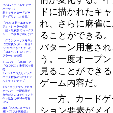
PS Vita「テイルズ オブ
ドに描かれたキャ
ハーツ R」
新キャラクター「ガラ
ド・グリナス」参戦！
れ、さらに麻雀に
「FFXIV: 新生エオルゼ
ア」トレーラー公開
「続・黒衣森 ウォークス
ることができる。
ルー」の映像が明らかに
「グランツーリスモ５」
パターン用意され
に次世代シボレー登場！
シワ1つにもこだわった
「コルベット C7」カモ
フラージュ仕様
う。一度オープン
ドスパラ、「ACIII」と
「CoDBOII」推奨PCを発
見ることができる
売
NVIDIAロゴ入りバック
パック付きの合計4モデ
ゲーム内容だ。
ルをラインナップ
iOS「ロックマン クロス
オーバー」が配信開始
自分だけのロックマンを
一方、カードゲ
作り世界の平和を守る
RPG
ション要素がメイ
3DS「NARUTO-ナルト-
SD パワフル疾風伝」