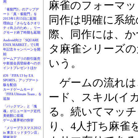
麻雀のフォーマッ
用
「雀龍門3」のアップデ
ート「真・雀龍門」を
同作は明確に系統
2013年1月15日に延期
理由は「さらなるクオリ
ティ向上のため」。リー
際、同作には、か
グモード終了時期も延期
Android向け「SQUARE
タ麻雀シリーズの
ENIX MARKET」で1周
年記念キャンペーンを開
始
ゲームアプリの割引販売
いう。
や新規会員登録者へのポ
イントプレゼントほか
iOS「FIFA 13 by EA
ゲームの流れは
SPORTS」アップデート
版を配信
カードゲームモード
ード、スキル(イ
「FIFA Ultimate Team」を
追加
「パックマン」と「塊
る。続いてマッチ
魂」がニューヨーク近代
美術館に収蔵
ゲーム業界初の快挙
り、4人打ち麻雀
「メリープラスマス2012
in 東京ミッドタウン店」
開催決定