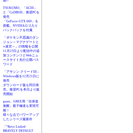
開!!
TSUKUMO、「ACIII」
と「CoDBOII」推奨PCを
発売
「GeForce GTX 660」を
搭載。NVIDIAロゴ入り
バックパックを付属
「ポケモン不思議のダン
ジョン～マグナゲートと
∞迷宮～」の情報を公開
11月23日より配信中の追
加コンテンツとWebニュ
ースサイト先行公開パス
ワード
「アサシン クリードIII」
Windows版を12月21日に
発売
ダウンロード版も同日発
売。推奨PCを本日より販
売開始
gumi、GREE用「任侠道
覚醒」親子極道も実現可
能！
様々な点でパワーアップ
したシリーズ最新作
「“Revo Linked
BRAVELY DEFAULT