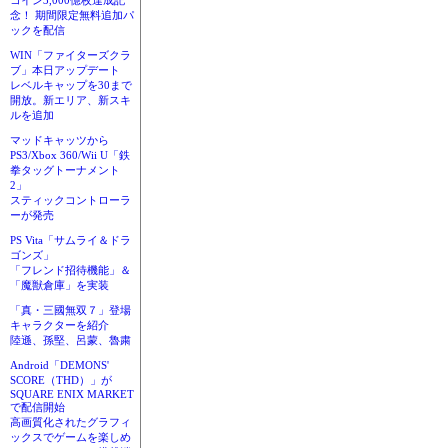
コイン3,000億枚達成記
念！ 期間限定無料追加パ
ックを配信
WIN「ファイターズクラ
ブ」本日アップデート
レベルキャップを30まで
開放。新エリア、新スキ
ルを追加
マッドキャッツから
PS3/Xbox 360/Wii U「鉄
拳タッグトーナメント
2」
スティックコントローラ
ーが発売
PS Vita「サムライ＆ドラ
ゴンズ」
「フレンド招待機能」＆
「魔獣倉庫」を実装
「真・三國無双７」登場
キャラクターを紹介
陸遜、孫堅、呂蒙、魯粛
Android「DEMONS'
SCORE（THD）」が
SQUARE ENIX MARKET
で配信開始
高画質化されたグラフィ
ックスでゲームを楽しめ