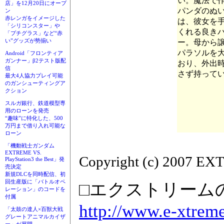
い。魔法で
店」を12月20日にオープ
パンダのぬ
ン
赤レンガをイメージした
は、彼女を
「シリコンスター」や
くれる良き
「プチグラス」など“赤
い”グッズが勢揃い
ー。母から
パラソルを
Android「フロンティア
ガンナー」β2テスト版配
おり、外出
信
さず持って
最大4人協力プレイ可能
のガンシューティングア
クション
スルガ銀行、鉄道模型専
用のローンを発売
“趣味”に特化した、500
万円まで借り入れ可能な
ローン
「機動戦士ガンダム
EXTREME VS.
Copyright (c) 2007 EX
PlayStation3 the Best」発
売決定
新規DLCを同時配信、初
回生産版に「バトルオペ
□エクストリーム
レーション」のコードを
付属
http://www.e-xtreme
「太鼓の達人×百獣大戦
グレートアニマルカイザ