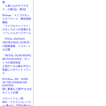
開
「人形たちのラグナロ
ク」の第1話、第2話
Mobage「メイプルモン
スターランド」事前登録
開始
「メイプルストーリー」
のモンスターが登場する
ソーシャルカードゲーム
「FINAL FANTASY
ORCHESTRAL ALBUM」
の収録楽曲、ジャケット
が公開
「METAL GEAR RISING
REVENGEANCE」サン
トラの発売決定
人気ボーカル曲を中心に
収録したサウンドトラッ
ク
PS3/Xbox 360「ZONE
OF THE ENDERS HD
EDITION」
隠し要素など新PVを公式
サイトで公開
スマートフォン用
RPG「ドラゴンスレイヤ
ー 導かれし宝冠の戦士た