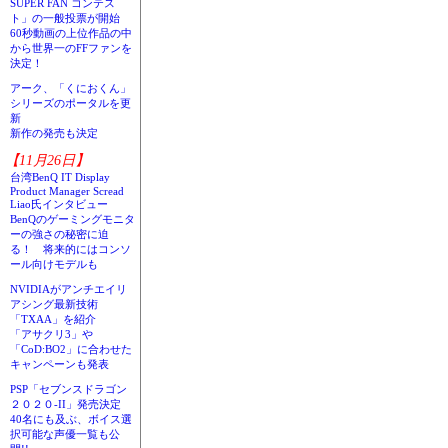
SUPER FAN コンテス
ト」の一般投票が開始
60秒動画の上位作品の中
から世界一のFFファンを
決定！
アーク、「くにおくん」
シリーズのポータルを更
新
新作の発売も決定
【11月26日】
台湾BenQ IT Display
Product Manager Scread
Liao氏インタビュー
BenQのゲーミングモニタ
ーの強さの秘密に迫
る！ 将来的にはコンソ
ール向けモデルも
NVIDIAがアンチエイリ
アシング最新技術
「TXAA」を紹介
「アサクリ3」や
「CoD:BO2」に合わせた
キャンペーンも発表
PSP「セブンスドラゴン
２０２０-II」発売決定
40名にも及ぶ、ボイス選
択可能な声優一覧も公