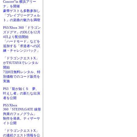
Concert”in 横浜アリー
ナ」を開催
豪華ゲストも多数参加し
「ブレイブリーデフォル
ト」の楽曲の魅力を満喫
PS3/Xbox 360「ドラゴン
ズドグマ」のDLCを12月
4日より配信開始
「ハードモード」などを
追加する「求道者への試
練・チャレンジパック」
「ドラゴンクエストX」
がTSUTAYAでレンタル
開始
7泊8日無料レンタル、特
別価格でのコード販売を
実施
PS3「龍が如く５ 夢、
叶えし者」の新たな出演
者を公開
PS3/Xbox
360「STEINS;GATE 線形
拘束のフェノグラム」
制作を発表。ティザーサ
イト公開
「ドラゴンクエストX」
の連続クエスト情報を公