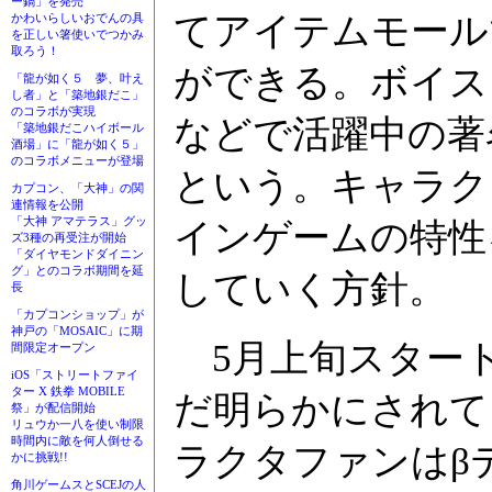
ー鍋」を発売
てアイテムモール
かわいらしいおでんの具
を正しい箸使いでつかみ
取ろう！
ができる。ボイス
「龍が如く５ 夢、叶え
し者」と「築地銀だこ」
のコラボが実現
などで活躍中の著
「築地銀だこハイボール
酒場」に「龍が如く５」
のコラボメニューが登場
という。キャラク
カプコン、「大神」の関
連情報を公開
「大神 アマテラス」グッ
インゲームの特性
ズ3種の再受注が開始
「ダイヤモンドダイニン
グ」とのコラボ期間を延
していく方針。
長
「カプコンショップ」が
神戸の「MOSAIC」に期
5月上旬スタート
間限定オープン
iOS「ストリートファイ
ター X 鉄拳 MOBILE
だ明らかにされて
祭」が配信開始
リュウか一八を使い制限
時間内に敵を何人倒せる
ラクタファンはβ
かに挑戦!!
角川ゲームスとSCEJの人