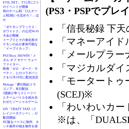
EVIL.NET」で12月に2つ
のイベントが開催
(PS3・PSPでプレ
初のチーム戦「[3人チー
ム戦]狙いを定めろ！」ほ
か
「信長秘録 下天
「ポケモンブラック２・
ホワイト２」の公式Wi-Fi
大会が開催
「マネーアイドル
イーブイとその進化形ポ
ケモンのみが参加可能な
「イーブイカップ」
「メールプラーナ
PS3/Xbox 360/WIN「メ
ダル オブ オナー ウォー
ファイター」
「マジカルダイス
映画「ゼロ・ダーク・サ
ーティ」とのコラボパッ
クを12月19日に配信決定
「モータートゥーン
Mobage「夢幻戦紀ドラ
ゴノア」本日配信
(SCEJ)※
3国家が争うストーリー
とチームバトルを組み合
わせたソーシャルゲーム
「わいわいカート
iOS「CRAZY TAXI（ク
レイジータクシー）」が
※は、「DUAL
配信開始
DC版をベースに制作、タ
ッチ操作や傾き操作を採