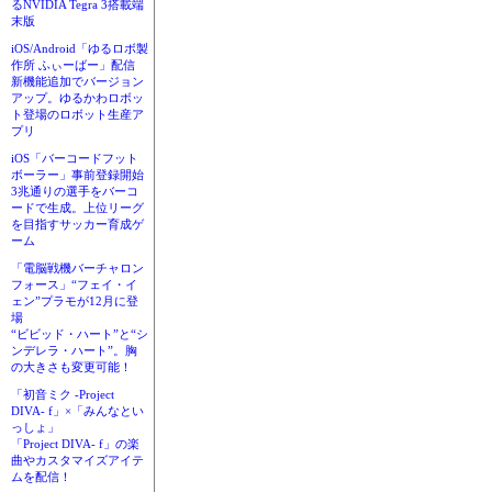
るNVIDIA Tegra 3搭載端
末版
iOS/Android「ゆるロボ製
作所 ふぃーばー」配信
新機能追加でバージョン
アップ。ゆるかわロボッ
ト登場のロボット生産ア
プリ
iOS「バーコードフット
ボーラー」事前登録開始
3兆通りの選手をバーコ
ードで生成。上位リーグ
を目指すサッカー育成ゲ
ーム
「電脳戦機バーチャロン
フォース」“フェイ・イ
ェン”プラモが12月に登
場
“ビビッド・ハート”と“シ
ンデレラ・ハート”。胸
の大きさも変更可能！
「初音ミク -Project
DIVA- f」×「みんなとい
っしょ」
「Project DIVA- f」の楽
曲やカスタマイズアイテ
ムを配信！