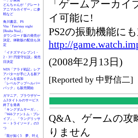
ー」が展開
「ゲームアーカイブ
どんちゃんが「グレート
アニマルカイザー」に参
戦など
イ可能に!
角川書店、PS
Vita「Fate/stay night
PS2の振動機能に
[Realta Nua]」
ダウンロード版の発売が
決定。体験版の配信も決
http://game.watch.im
定
「イナズマイレブン1・
2・3!! 円堂守伝説」発売
(2008年2月13日)
日決定
WIN「アラド戦記」レア
アバターが手に入る新ア
[Reported by 中野信二]
イテムを追加
「レベルアップヘルパー
パック」も販売開始
ガマニア、ブラウザゲー
ム3タイトルのサービス
終了を発表
「キングダムサーガ」、
「Webファントム・ブレ
Q&A、ゲームの
イブ」、「ラングリッサ
ー・トライソード」の3
つ
りません
「龍が如く5 夢、叶え