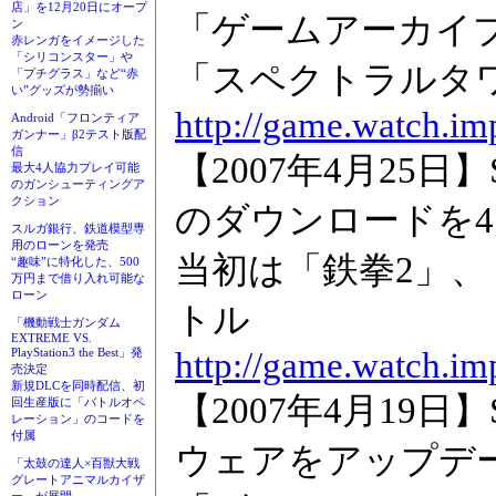
店」を12月20日にオープ
「ゲームアーカイ
ン
赤レンガをイメージした
「シリコンスター」や
「スペクトラルタ
「プチグラス」など“赤
い”グッズが勢揃い
http://game.watch.im
Android「フロンティア
ガンナー」β2テスト版配
信
【2007年4月25日
最大4人協力プレイ可能
のガンシューティングア
クション
のダウンロードを4
スルガ銀行、鉄道模型専
用のローンを発売
当初は「鉄拳2」、
“趣味”に特化した、500
万円まで借り入れ可能な
ローン
トル
「機動戦士ガンダム
EXTREME VS.
http://game.watch.im
PlayStation3 the Best」発
売決定
新規DLCを同時配信、初
【2007年4月19日
回生産版に「バトルオペ
レーション」のコードを
付属
ウェアをアップデ
「太鼓の達人×百獣大戦
グレートアニマルカイザ