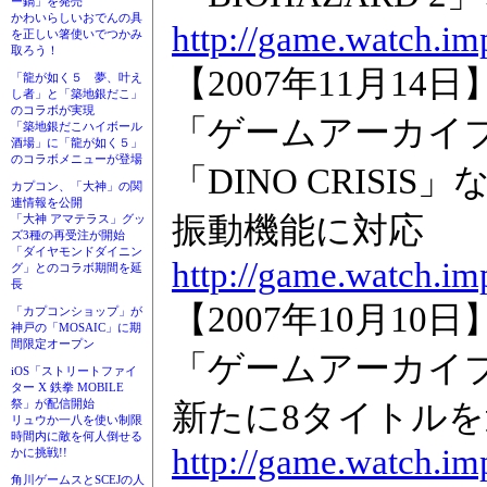
ー鍋」を発売
かわいらしいおでんの具
http://game.watch.im
を正しい箸使いでつかみ
取ろう！
【2007年11月14日】
「龍が如く５ 夢、叶え
し者」と「築地銀だこ」
のコラボが実現
「ゲームアーカイ
「築地銀だこハイボール
酒場」に「龍が如く５」
のコラボメニューが登場
「DINO CRISIS
カプコン、「大神」の関
連情報を公開
振動機能に対応
「大神 アマテラス」グッ
ズ3種の再受注が開始
「ダイヤモンドダイニン
http://game.watch.im
グ」とのコラボ期間を延
長
【2007年10月10日】
「カプコンショップ」が
神戸の「MOSAIC」に期
間限定オープン
「ゲームアーカイ
iOS「ストリートファイ
ター X 鉄拳 MOBILE
祭」が配信開始
新たに8タイトルを
リュウか一八を使い制限
時間内に敵を何人倒せる
http://game.watch.im
かに挑戦!!
角川ゲームスとSCEJの人