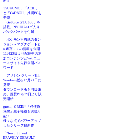
開!!
TSUKUMO、「ACIII」
と「CoDBOII」推奨PCを
発売
「GeForce GTX 660」を
搭載。NVIDIAロゴ入り
バックパックを付属
「ポケモン不思議のダン
ジョン～マグナゲートと
∞迷宮～」の情報を公開
11月23日より配信中の追
加コンテンツとWebニュ
ースサイト先行公開パス
ワード
「アサシン クリードIII」
Windows版を12月21日に
発売
ダウンロード版も同日発
売。推奨PCを本日より販
売開始
gumi、GREE用「任侠道
覚醒」親子極道も実現可
能！
様々な点でパワーアップ
したシリーズ最新作
「“Revo Linked
BRAVELY DEFAULT