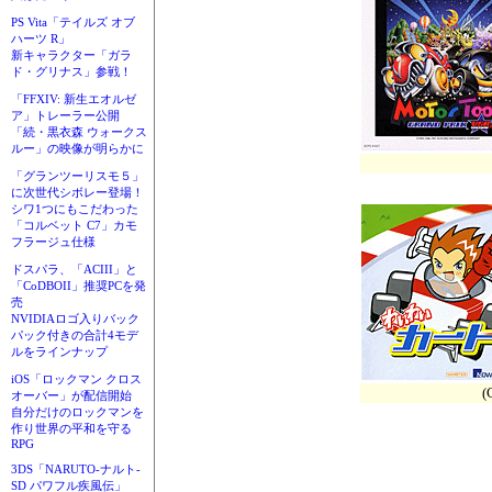
PS Vita「テイルズ オブ
ハーツ R」
新キャラクター「ガラ
ド・グリナス」参戦！
「FFXIV: 新生エオルゼ
ア」トレーラー公開
「続・黒衣森 ウォークス
ルー」の映像が明らかに
「グランツーリスモ５」
に次世代シボレー登場！
シワ1つにもこだわった
「コルベット C7」カモ
フラージュ仕様
ドスパラ、「ACIII」と
「CoDBOII」推奨PCを発
売
NVIDIAロゴ入りバック
パック付きの合計4モデ
ルをラインナップ
iOS「ロックマン クロス
(
オーバー」が配信開始
自分だけのロックマンを
作り世界の平和を守る
RPG
3DS「NARUTO-ナルト-
SD パワフル疾風伝」