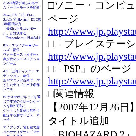
□ソニー・コンピ
2つの物語が楽しめるW
ストーリーモードを紹介
Xbox 360「The Elder
ページ
Scrolls V: Skyrim」DLC第
3弾配信決定
http://www.jp.playsta
「最初のドラゴンボー
ン」と対決する
「Dragonborn」日本語版
□「プレイステーシ
iOS「スライダー★ガー
ルズ」配信
http://www.jp.playsta
ウォータースライダー×
美少女のレースアクショ
ンゲーム
□「PSP」のページ
iOS「上海ディズニー エ
ディション」配信
http://www.jp.playsta
全12アニメ作品をテーマ
としたディズニー版名作
パズル
□関連情報
PCやスマホでネットを通
じて本物のクレーンゲー
【2007年12月2
ムを操作可能！
ゲットした景品は無料で
配送する新サービス「ネ
タイトル追加
ッチ」
アイアップ、箸と鍋で遊
「BIOHAZARD 
ぶパーティゲーム「マナ