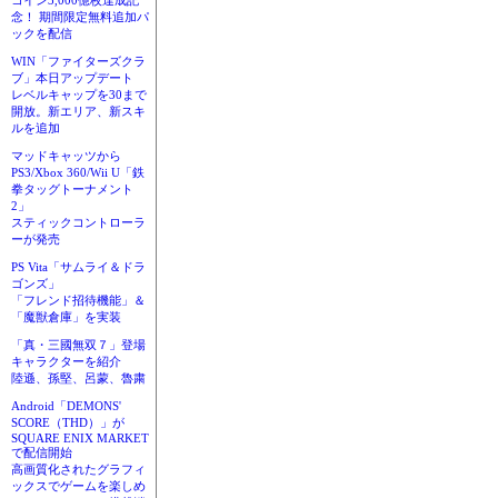
コイン3,000億枚達成記
念！ 期間限定無料追加パ
ックを配信
WIN「ファイターズクラ
ブ」本日アップデート
レベルキャップを30まで
開放。新エリア、新スキ
ルを追加
マッドキャッツから
PS3/Xbox 360/Wii U「鉄
拳タッグトーナメント
2」
スティックコントローラ
ーが発売
PS Vita「サムライ＆ドラ
ゴンズ」
「フレンド招待機能」＆
「魔獣倉庫」を実装
「真・三國無双７」登場
キャラクターを紹介
陸遜、孫堅、呂蒙、魯粛
Android「DEMONS'
SCORE（THD）」が
SQUARE ENIX MARKET
で配信開始
高画質化されたグラフィ
ックスでゲームを楽しめ