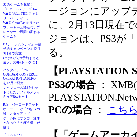
35のゲームを収録！
ージョンにアップ
「SIMPLEシリーズ for
Wii U Vol.1 THE ファミ
リーパーティー」
に、2月13日現在
Wii U GamePadを持った
プレーヤーと持たないプ
レーヤーで展開の変わる
ジョンは、PS3が「2
ゲームも
EA、「シムシティ」早期
る。
予約キャンペーンを12月
3日まで実施
Originで先行予約すると
最大5,000円おトクに！
【PLAYSTATION
バンダイ、「FW
GUNDAM CONVERGE -
OPERATION JABURO -」
PS3の場合
： XM
を12月に発売
ジャブローのMSをセッ
トにしたデフォルメフィ
PLAYSTATION.Netw
ギュア8体セット
iOS「バーコードフット
PCの場合
：
こち
ボーラー」が「のぼうの
城」とタイアップ
ゲーム内にサッカー選手
となった「のぼう様」が
登場
【「ゲームアーカイ
「RESIDENT