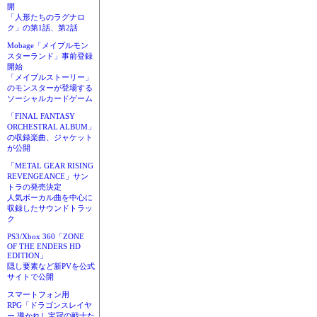
開
「人形たちのラグナロ
ク」の第1話、第2話
Mobage「メイプルモン
スターランド」事前登録
開始
「メイプルストーリー」
のモンスターが登場する
ソーシャルカードゲーム
「FINAL FANTASY
ORCHESTRAL ALBUM」
の収録楽曲、ジャケット
が公開
「METAL GEAR RISING
REVENGEANCE」サン
トラの発売決定
人気ボーカル曲を中心に
収録したサウンドトラッ
ク
PS3/Xbox 360「ZONE
OF THE ENDERS HD
EDITION」
隠し要素など新PVを公式
サイトで公開
スマートフォン用
RPG「ドラゴンスレイヤ
ー 導かれし宝冠の戦士た