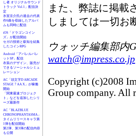
し者 オリジナルサウンド
また、弊誌に掲載
トラック Vol.1」配信決
定
氷室京介氏の過去の代表
しましては一切お
作6曲を収録したアルバ
ムも同時に配信
iOS「ドラゴンコイン
ズ」が配信開始
セガの技術と叡知を結集
ウォッチ編集部内GAM
したコインRPG
Android「アパレルパレ
watch@impress.co.jp
ットSP」配信
衣装のデザイン、販売が
できるソーシャルシミュ
レーション
Copyright (c)2008 Im
AC「頭文字D ARCADE
STAGE 7 AA X」が稼働
開始
Group company. All r
「関東最速プロジェク
ト」などを追加したシリ
ーズ最新作
AC「BLAZBLUE
CHRONOPHANTASMA」
タイムリリースキャラ第
1弾を配信開始
第2弾、第3弾の配信内容
も公開