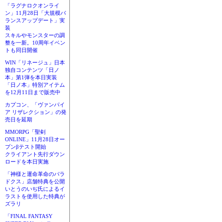
「ラグナロクオンライ
ン」11月28日「大規模バ
ランスアップデート」実
装
スキルやモンスターの調
整を一新。10周年イベン
トも同日開催
WIN「リネージュ」日本
独自コンテンツ「日ノ
本」第1弾を本日実装
「日ノ本」特別アイテム
を12月11日まで販売中
カプコン、「ヴァンパイ
ア リザレクション」の発
売日を延期
MMORPG「聖剣
ONLINE」11月28日オー
プンβテスト開始
クライアント先行ダウン
ロードを本日実施
「神様と運命革命のパラ
ドクス」店舗特典を公開
いとうのいぢ氏によるイ
ラストを使用した特典が
ズラリ
「FINAL FANTASY