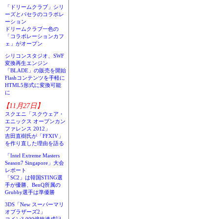
「ドリームクラブ」シリ
ーズとパセラのコラボレ
ーション
ドリームクラブ一色の
「コラボレーションカフ
ェ」がオープン
シリコンスタジオ、SWF
変換再生エンジン
「BLADE」の販売を開始
Flashコンテンツを手軽に
HTML5形式に変換可能
に
【11月27日】
スクエニ「スクウェア・
エニックス オープンカン
ファレンス 2012」
吉田直樹氏が「FFXIV」
を作り直した理由を語る
「Intel Extreme Masters
Season7 Singapore」大会
レポート
「SC2」は韓国STING選
手が優勝、BenQ所属の
Grubby選手は準優勝
3DS「New スーパーマリ
オブラザーズ2」