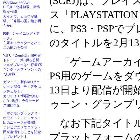
(SCEJ)は、プレ
PS3/Xbox 360/Wii
U「真・北斗無双」新情
ス「PLAYSTATI
報を公開
カイオウ、ヒョウが登
場。「修羅の国」編が明
に、PS3・PSP
らかに
PSP「シャイニング・ア
ーク」
のタイトルを2月1
主要キャラクターとパニ
スの能力を公開
Wii U「ZombiU」開発者
「ゲームアーカイ
トレーラー第3弾を公開
マルチプレイは生存者VS
キング・オブ・ゾンビの
PS用のゲームをダ
2人対戦
ガマニア、新作MOアク
13日より配信が開
ションRPG「ティアラ コ
ンチェルト」
カワイイ＋“戦闘の楽し
ゥーン・グランプリ 
さ”に焦点。今冬サービ
ス開始予定
「ポケモンブラック２・
ホワイト２」にロケット
なお下記タイトルを
団のニャースが登場!!
テレビアニメでロケット
団が復活することを記念
プラットフォーム
しプレゼント！