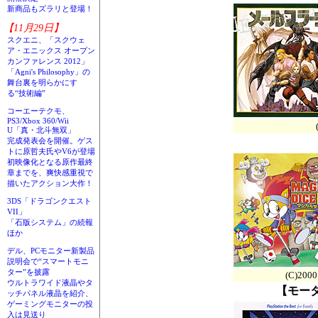
新商品もズラリと登場！
【11月29日】
スクエニ、「スクウェ
ア・エニックス オープン
カンファレンス 2012」
「Agni's Philosophy」の
舞台裏を明らかにす
る“技術編”
コーエーテクモ、
PS3/Xbox 360/Wii
U「真・北斗無双」
完成発表会を開催。ゲス
トに原哲夫氏やV6が登場
初映像化となる原作最終
章までを、爽快感重視で
描いたアクション大作！
3DS「ドラゴンクエスト
VII」
「石版システム」の続報
ほか
デル、PCモニター新製品
説明会で“スマートモニ
ター”を披露
(C)2000 
ウルトラワイド液晶やタ
【モータ
ッチパネル液晶を紹介、
ゲーミングモニターの投
入は見送り