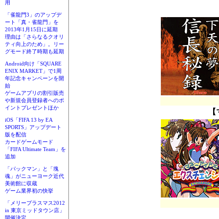
用
「雀龍門3」のアップデ
ート「真・雀龍門」を
2013年1月15日に延期
理由は「さらなるクオリ
ティ向上のため」。リー
グモード終了時期も延期
Android向け「SQUARE
ENIX MARKET」で1周
年記念キャンペーンを開
始
ゲームアプリの割引販売
や新規会員登録者へのポ
イントプレゼントほか
【
iOS「FIFA 13 by EA
SPORTS」アップデート
版を配信
カードゲームモード
「FIFA Ultimate Team」を
追加
「パックマン」と「塊
魂」がニューヨーク近代
美術館に収蔵
ゲーム業界初の快挙
「メリープラスマス2012
in 東京ミッドタウン店」
開催決定