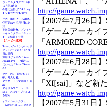
「ATHENA」、
ウェアカタログ 2012年
12月第2週分
http://game.watch.im
今週の注目は3DS「レイ
トン教授VS逆転裁判」
【2007年7月26日】S
WIN「RUSTY HEARTS」
OBT開始を12月6日に決
定
「ゲームアーカイ
事前登録特典、プレイヤ
ーキャラクター「チュー
ド」の情報を公開
「ARMORED C
【ムービー追加】
Razer、ゲーミングヘッド
http://game.watch.im
セット2モデルを11月30
日に発売
汎用性が売りの「Razer
【2007年6月28日】S
Kraken Pro」、低音にこ
だわった「Razer Tiamat
2.2」
「ゲームアーカイ
セガ、PS3「龍が如く5
夢、叶えし者」
「XI[sai]」など
アナザードラマ続報！ 遥
編
アイドルユニット「T-
http://game.watch.im
SET」とのライブバトル
を紹介
【2007年5月31日】S
オフィシャルカフェ
「GUNDAM Cafe 東京駅