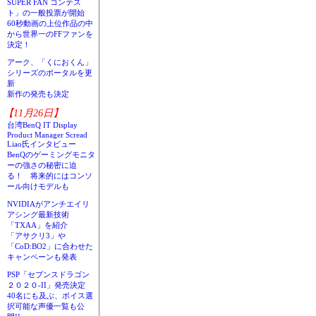
SUPER FAN コンテス
ト」の一般投票が開始
60秒動画の上位作品の中
から世界一のFFファンを
決定！
アーク、「くにおくん」
シリーズのポータルを更
新
新作の発売も決定
【11月26日】
台湾BenQ IT Display
Product Manager Scread
Liao氏インタビュー
BenQのゲーミングモニタ
ーの強さの秘密に迫
る！ 将来的にはコンソ
ール向けモデルも
NVIDIAがアンチエイリ
アシング最新技術
「TXAA」を紹介
「アサクリ3」や
「CoD:BO2」に合わせた
キャンペーンも発表
PSP「セブンスドラゴン
２０２０-II」発売決定
40名にも及ぶ、ボイス選
択可能な声優一覧も公