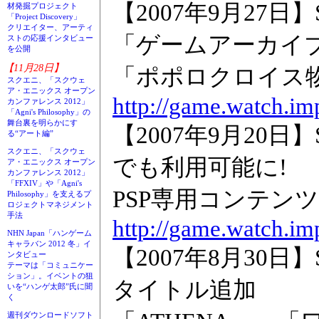
【2007年9月27日】S
材発掘プロジェクト
「Project Discovery」
クリエイター、アーティ
「ゲームアーカイ
ストの応援インタビュー
を公開
【11月28日】
「ポポロクロイス物
スクエニ、「スクウェ
ア・エニックス オープン
http://game.watch.im
カンファレンス 2012」
「Agni's Philosophy」の
舞台裏を明らかにす
【2007年9月20日】S
る“アート編”
スクエニ、「スクウェ
でも利用可能に!
ア・エニックス オープン
カンファレンス 2012」
「FFXIV」や「Agni's
PSP専用コンテン
Philosophy」を支えるプ
ロジェクトマネジメント
手法
http://game.watch.im
NHN Japan「ハンゲーム
キャラバン 2012 冬」イ
【2007年8月30
ンタビュー
テーマは「コミュニケー
ション」。イベントの狙
タイトル追加
いを“ハンゲ太郎”氏に聞
く
週刊ダウンロードソフト