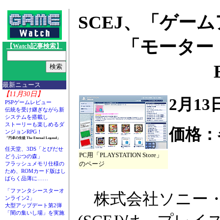
SCEJ、「ゲー
「モーター
【Watch記事検索】
最新ニュース
【11月30日】
2月1
PSPゲームレビュー
伝統を受け継ぎながら新
システムを搭載し
ストーリーも楽しめるダ
価格：
ンジョンRPG！
「円卓の生徒 The Eternal Legend」
任天堂、3DS「とびだせ
PC用「PLAYSTATION Store」
どうぶつの森」
のページ
フラッシュメモリ仕様の
ため、ROMカード版はし
ばらく品薄に……
「ファンタシースターオ
株式会社ソニー・
ンライン2」
大型アップデート第2弾
「闇の集いし場」を実施