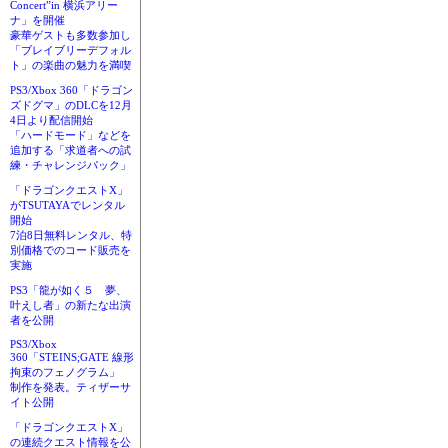
Concert”in 横浜アリー
ナ」を開催
豪華ゲストも多数参加し
「ブレイブリーデフォル
ト」の楽曲の魅力を満喫
PS3/Xbox 360「ドラゴン
ズドグマ」のDLCを12月
4日より配信開始
「ハードモード」などを
追加する「求道者への試
練・チャレンジパック」
「ドラゴンクエストX」
がTSUTAYAでレンタル
開始
7泊8日無料レンタル、特
別価格でのコード販売を
実施
PS3「龍が如く５ 夢、
叶えし者」の新たな出演
者を公開
PS3/Xbox
360「STEINS;GATE 線形
拘束のフェノグラム」
制作を発表。ティザーサ
イト公開
「ドラゴンクエストX」
の連続クエスト情報を公