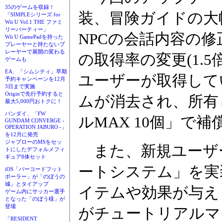
35のゲームを収録！
装、冒険ガイドの大
「SIMPLEシリーズ for
Wii U Vol.1 THE ファミ
リーパーティー」
NPCの会話内容の
Wii U GamePadを持った
プレーヤーと持たないプ
レーヤーで展開の変わる
の取得率の変更(1.
ゲームも
EA、「シムシティ」早期
ユーザーが取得して
予約キャンペーンを12月
3日まで実施
Originで先行予約すると
ムが消去され、所有
最大5,000円おトクに！
バンダイ、「FW
ルMAX 10個」で
GUNDAM CONVERGE -
OPERATION JABURO -」
を12月に発売
ジャブローのMSをセッ
また、新規ユーザ
トにしたデフォルメフィ
ギュア8体セット
ートシステム」を実
iOS「バーコードフット
ボーラー」が「のぼうの
城」とタイアップ
イテムや効果が与え
ゲーム内にサッカー選手
となった「のぼう様」が
登場
がチュートリアルマ
「RESIDENT