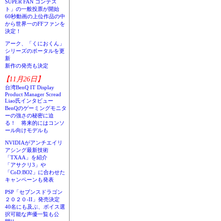
SUPER FAN コンテス
ト」の一般投票が開始
60秒動画の上位作品の中
から世界一のFFファンを
決定！
アーク、「くにおくん」
シリーズのポータルを更
新
新作の発売も決定
【11月26日】
台湾BenQ IT Display
Product Manager Scread
Liao氏インタビュー
BenQのゲーミングモニタ
ーの強さの秘密に迫
る！ 将来的にはコンソ
ール向けモデルも
NVIDIAがアンチエイリ
アシング最新技術
「TXAA」を紹介
「アサクリ3」や
「CoD:BO2」に合わせた
キャンペーンも発表
PSP「セブンスドラゴン
２０２０-II」発売決定
40名にも及ぶ、ボイス選
択可能な声優一覧も公