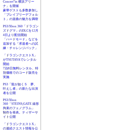
Concert”in 横浜アリー
ナ」を開催
豪華ゲストも多数参加し
「ブレイブリーデフォル
ト」の楽曲の魅力を満喫
PS3/Xbox 360「ドラゴン
ズドグマ」のDLCを12月
4日より配信開始
「ハードモード」などを
追加する「求道者への試
練・チャレンジパック」
「ドラゴンクエストX」
がTSUTAYAでレンタル
開始
7泊8日無料レンタル、特
別価格でのコード販売を
実施
PS3「龍が如く５ 夢、
叶えし者」の新たな出演
者を公開
PS3/Xbox
360「STEINS;GATE 線形
拘束のフェノグラム」
制作を発表。ティザーサ
イト公開
「ドラゴンクエストX」
の連続クエスト情報を公