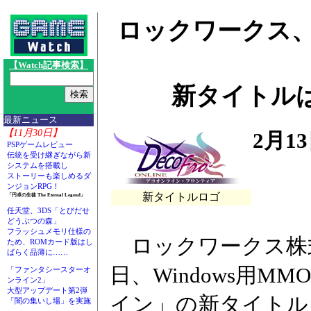
ロックワークス、
【Watch記事検索】
新タイトルは「De
最新ニュース
【11月30日】
2月1
PSPゲームレビュー
伝統を受け継ぎながら新
システムを搭載し
ストーリーも楽しめるダ
ンジョンRPG！
新タイトルロゴ
「円卓の生徒 The Eternal Legend」
任天堂、3DS「とびだせ
どうぶつの森」
フラッシュメモリ仕様の
ロックワークス株式
ため、ROMカード版はし
ばらく品薄に……
日、Windows用M
「ファンタシースターオ
ンライン2」
大型アップデート第2弾
イン」の新タイトル「De
「闇の集いし場」を実施