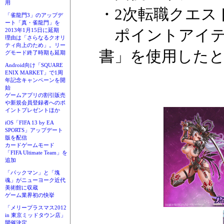
用
・2次転職クエスト
「雀龍門3」のアップデ
ート「真・雀龍門」を
ポイントアイテ
2013年1月15日に延期
理由は「さらなるクオリ
ティ向上のため」。リー
書」を使用した
グモード終了時期も延期
Android向け「SQUARE
ENIX MARKET」で1周
年記念キャンペーンを開
始
ゲームアプリの割引販売
や新規会員登録者へのポ
イントプレゼントほか
iOS「FIFA 13 by EA
SPORTS」アップデート
版を配信
カードゲームモード
「FIFA Ultimate Team」を
追加
「パックマン」と「塊
魂」がニューヨーク近代
美術館に収蔵
ゲーム業界初の快挙
「メリープラスマス2012
in 東京ミッドタウン店」
開催決定