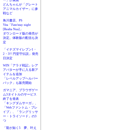
ー」が展開
どんちゃんが「グレート
アニマルカイザー」に参
戦など
角川書店、PS
Vita「Fate/stay night
[Realta Nua]」
ダウンロード版の発売が
決定。体験版の配信も決
定
「イナズマイレブン1・
2・3!! 円堂守伝説」発売
日決定
WIN「アラド戦記」レア
アバターが手に入る新ア
イテムを追加
「レベルアップヘルパー
パック」も販売開始
ガマニア、ブラウザゲー
ム3タイトルのサービス
終了を発表
「キングダムサーガ」、
「Webファントム・ブレ
イブ」、「ラングリッサ
ー・トライソード」の3
つ
「龍が如く5 夢、叶え