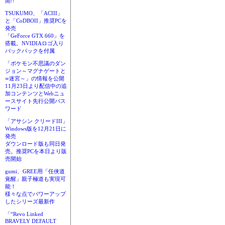
開!!
TSUKUMO、「ACIII」
と「CoDBOII」推奨PCを
発売
「GeForce GTX 660」を
搭載。NVIDIAロゴ入り
バックパックを付属
「ポケモン不思議のダン
ジョン～マグナゲートと
∞迷宮～」の情報を公開
11月23日より配信中の追
加コンテンツとWebニュ
ースサイト先行公開パス
ワード
「アサシン クリードIII」
Windows版を12月21日に
発売
ダウンロード版も同日発
売。推奨PCを本日より販
売開始
gumi、GREE用「任侠道
覚醒」親子極道も実現可
能！
様々な点でパワーアップ
したシリーズ最新作
「“Revo Linked
BRAVELY DEFAULT