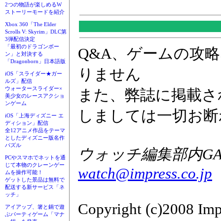
2つの物語が楽しめるW
ストーリーモードを紹介
Xbox 360「The Elder
Scrolls V: Skyrim」DLC第
3弾配信決定
「最初のドラゴンボー
Q&A、ゲームの攻
ン」と対決する
「Dragonborn」日本語版
りません
iOS「スライダー★ガー
ルズ」配信
ウォータースライダー×
また、弊誌に掲載さ
美少女のレースアクショ
ンゲーム
しましては一切お断
iOS「上海ディズニー エ
ディション」配信
全12アニメ作品をテーマ
としたディズニー版名作
パズル
ウォッチ編集部内GAM
PCやスマホでネットを通
じて本物のクレーンゲー
watch@impress.co.jp
ムを操作可能！
ゲットした景品は無料で
配送する新サービス「ネ
ッチ」
Copyright (c)2008 Imp
アイアップ、箸と鍋で遊
ぶパーティゲーム「マナ