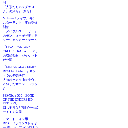
開
「人形たちのラグナロ
ク」の第1話、第2話
Mobage「メイプルモン
スターランド」事前登録
開始
「メイプルストーリー」
のモンスターが登場する
ソーシャルカードゲーム
「FINAL FANTASY
ORCHESTRAL ALBUM」
の収録楽曲、ジャケット
が公開
「METAL GEAR RISING
REVENGEANCE」サン
トラの発売決定
人気ボーカル曲を中心に
収録したサウンドトラッ
ク
PS3/Xbox 360「ZONE
OF THE ENDERS HD
EDITION」
隠し要素など新PVを公式
サイトで公開
スマートフォン用
RPG「ドラゴンスレイヤ
ー 導かれし宝冠の戦士た