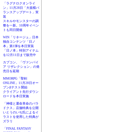
「ラグナロクオンライ
ン」11月28日「大規模バ
ランスアップデート」実
装
スキルやモンスターの調
整を一新。10周年イベン
トも同日開催
WIN「リネージュ」日本
独自コンテンツ「日ノ
本」第1弾を本日実装
「日ノ本」特別アイテム
を12月11日まで販売中
カプコン、「ヴァンパイ
ア リザレクション」の発
売日を延期
MMORPG「聖剣
ONLINE」11月28日オー
プンβテスト開始
クライアント先行ダウン
ロードを本日実施
「神様と運命革命のパラ
ドクス」店舗特典を公開
いとうのいぢ氏によるイ
ラストを使用した特典が
ズラリ
「FINAL FANTASY