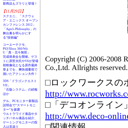
新商品もズラリと登場！
【11月29日】
スクエニ、「スクウェ
ア・エニックス オープン
カンファレンス 2012」
「Agni's Philosophy」の
舞台裏を明らかにす
る“技術編”
コーエーテクモ、
PS3/Xbox 360/Wii
U「真・北斗無双」
Copyright (C) 2006-2008 R
完成発表会を開催。ゲス
トに原哲夫氏やV6が登場
Co.,Ltd. Allrights reserve
初映像化となる原作最終
章までを、爽快感重視で
描いたアクション大作！
□ロックワークスの
3DS「ドラゴンクエスト
VII」
「石版システム」の続報
http://www.rocworks.c
ほか
デル、PCモニター新製品
□「デコオンライン
説明会で“スマートモニ
ター”を披露
http://www.deco-online
ウルトラワイド液晶やタ
ッチパネル液晶を紹介、
ゲーミングモニターの投
□関連情報
入は見送り