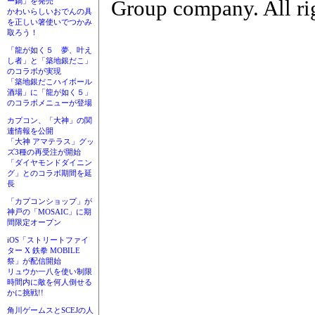
Group company. All rig
ー鍋」を発売
かわいらしいおでんの具
を正しい箸使いでつかみ
取ろう！
「龍が如く５ 夢、叶え
し者」と「築地銀だこ」
のコラボが実現
「築地銀だこハイボール
酒場」に「龍が如く５」
のコラボメニューが登場
カプコン、「大神」の関
連情報を公開
「大神 アマテラス」グッ
ズ3種の再受注が開始
「ダイヤモンドダイニン
グ」とのコラボ期間を延
長
「カプコンショップ」が
神戸の「MOSAIC」に期
間限定オープン
iOS「ストリートファイ
ター X 鉄拳 MOBILE
祭」が配信開始
リュウか一八を使い制限
時間内に敵を何人倒せる
かに挑戦!!
角川ゲームスとSCEJの人