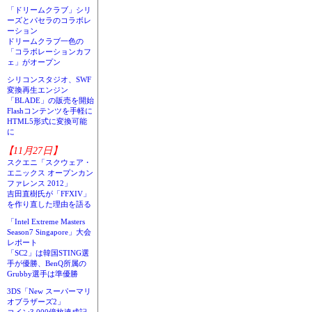
「ドリームクラブ」シリ
ーズとパセラのコラボレ
ーション
ドリームクラブ一色の
「コラボレーションカフ
ェ」がオープン
シリコンスタジオ、SWF
変換再生エンジン
「BLADE」の販売を開始
Flashコンテンツを手軽に
HTML5形式に変換可能
に
【11月27日】
スクエニ「スクウェア・
エニックス オープンカン
ファレンス 2012」
吉田直樹氏が「FFXIV」
を作り直した理由を語る
「Intel Extreme Masters
Season7 Singapore」大会
レポート
「SC2」は韓国STING選
手が優勝、BenQ所属の
Grubby選手は準優勝
3DS「New スーパーマリ
オブラザーズ2」