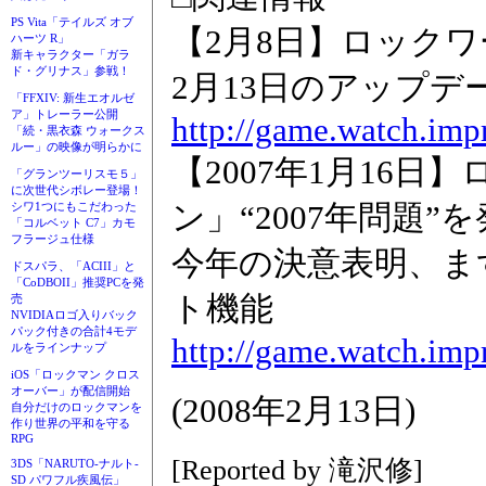
PS Vita「テイルズ オブ
【2月8日】ロック
ハーツ R」
新キャラクター「ガラ
ド・グリナス」参戦！
2月13日のアップ
「FFXIV: 新生エオルゼ
ア」トレーラー公開
http://game.watch.imp
「続・黒衣森 ウォークス
ルー」の映像が明らかに
【2007年1月16
「グランツーリスモ５」
に次世代シボレー登場！
ン」“2007年問題”
シワ1つにもこだわった
「コルベット C7」カモ
フラージュ仕様
今年の決意表明、ま
ドスパラ、「ACIII」と
「CoDBOII」推奨PCを発
ト機能
売
NVIDIAロゴ入りバック
パック付きの合計4モデ
http://game.watch.imp
ルをラインナップ
iOS「ロックマン クロス
オーバー」が配信開始
(2008年2月13日)
自分だけのロックマンを
作り世界の平和を守る
RPG
[Reported by 滝沢修]
3DS「NARUTO-ナルト-
SD パワフル疾風伝」