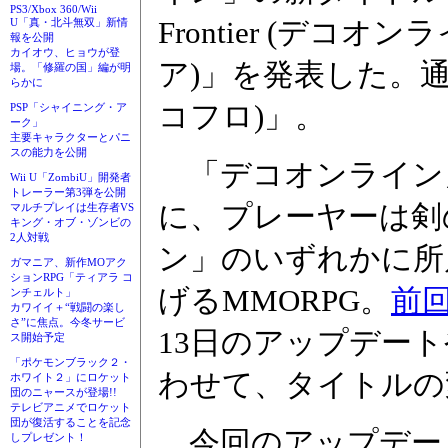
PS3/Xbox 360/Wii
Frontier (デコ
U「真・北斗無双」新情
報を公開
カイオウ、ヒョウが登
ア)」を発表した。通称は
場。「修羅の国」編が明
らかに
コフロ)」。
PSP「シャイニング・ア
ーク」
主要キャラクターとパニ
スの能力を公開
「デコオンライン
Wii U「ZombiU」開発者
トレーラー第3弾を公開
に、プレーヤーは剣
マルチプレイは生存者VS
キング・オブ・ゾンビの
2人対戦
ン」のいずれかに所
ガマニア、新作MOアク
ションRPG「ティアラ コ
げるMMORPG。
前
ンチェルト」
カワイイ＋“戦闘の楽し
さ”に焦点。今冬サービ
13日のアップデー
ス開始予定
「ポケモンブラック２・
わせて、タイトルの
ホワイト２」にロケット
団のニャースが登場!!
テレビアニメでロケット
団が復活することを記念
今回のアップデート
しプレゼント！