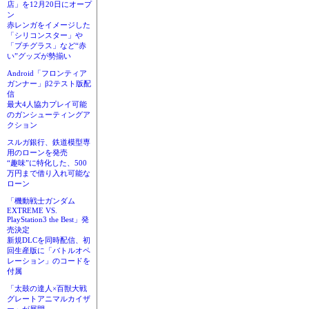
店」を12月20日にオープ
ン
赤レンガをイメージした
「シリコンスター」や
「プチグラス」など“赤
い”グッズが勢揃い
Android「フロンティア
ガンナー」β2テスト版配
信
最大4人協力プレイ可能
のガンシューティングア
クション
スルガ銀行、鉄道模型専
用のローンを発売
“趣味”に特化した、500
万円まで借り入れ可能な
ローン
「機動戦士ガンダム
EXTREME VS.
PlayStation3 the Best」発
売決定
新規DLCを同時配信、初
回生産版に「バトルオペ
レーション」のコードを
付属
「太鼓の達人×百獣大戦
グレートアニマルカイザ