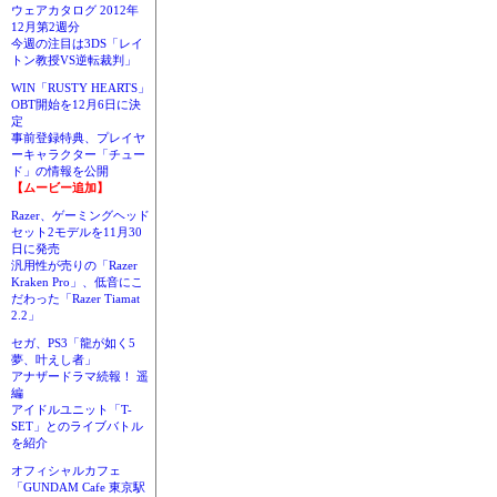
ウェアカタログ 2012年
12月第2週分
今週の注目は3DS「レイ
トン教授VS逆転裁判」
WIN「RUSTY HEARTS」
OBT開始を12月6日に決
定
事前登録特典、プレイヤ
ーキャラクター「チュー
ド」の情報を公開
【ムービー追加】
Razer、ゲーミングヘッド
セット2モデルを11月30
日に発売
汎用性が売りの「Razer
Kraken Pro」、低音にこ
だわった「Razer Tiamat
2.2」
セガ、PS3「龍が如く5
夢、叶えし者」
アナザードラマ続報！ 遥
編
アイドルユニット「T-
SET」とのライブバトル
を紹介
オフィシャルカフェ
「GUNDAM Cafe 東京駅