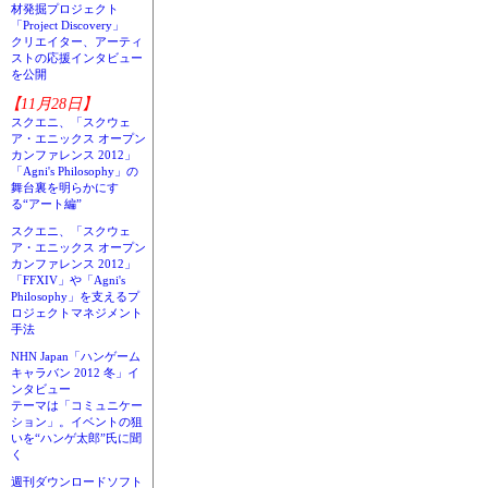
材発掘プロジェクト
「Project Discovery」
クリエイター、アーティ
ストの応援インタビュー
を公開
【11月28日】
スクエニ、「スクウェ
ア・エニックス オープン
カンファレンス 2012」
「Agni's Philosophy」の
舞台裏を明らかにす
る“アート編”
スクエニ、「スクウェ
ア・エニックス オープン
カンファレンス 2012」
「FFXIV」や「Agni's
Philosophy」を支えるプ
ロジェクトマネジメント
手法
NHN Japan「ハンゲーム
キャラバン 2012 冬」イ
ンタビュー
テーマは「コミュニケー
ション」。イベントの狙
いを“ハンゲ太郎”氏に聞
く
週刊ダウンロードソフト