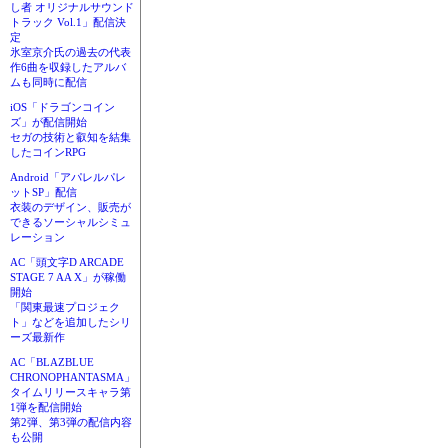
し者 オリジナルサウンド
トラック Vol.1」配信決
定
氷室京介氏の過去の代表
作6曲を収録したアルバ
ムも同時に配信
iOS「ドラゴンコイン
ズ」が配信開始
セガの技術と叡知を結集
したコインRPG
Android「アパレルパレ
ットSP」配信
衣装のデザイン、販売が
できるソーシャルシミュ
レーション
AC「頭文字D ARCADE
STAGE 7 AA X」が稼働
開始
「関東最速プロジェク
ト」などを追加したシリ
ーズ最新作
AC「BLAZBLUE
CHRONOPHANTASMA」
タイムリリースキャラ第
1弾を配信開始
第2弾、第3弾の配信内容
も公開