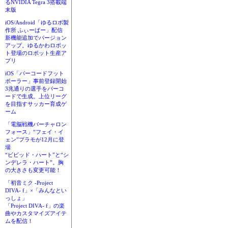
るNVIDIA Tegra 3搭載端
末版
iOS/Android「ゆるロボ製
作所 ふぃーばー」配信
新機能追加でバージョン
アップ。ゆるかわロボッ
ト登場のロボット生産ア
プリ
iOS「バーコードフット
ボーラー」事前登録開始
3兆通りの選手をバーコ
ードで生成。上位リーグ
を目指すサッカー育成ゲ
ーム
「電脳戦機バーチャロン
フォース」“フェイ・イ
ェン”プラモが12月に登
場
“ビビッド・ハート”と“シ
ンデレラ・ハート”。胸
の大きさも変更可能！
「初音ミク -Project
DIVA- f」×「みんなとい
っしょ」
「Project DIVA- f」の楽
曲やカスタマイズアイテ
ムを配信！