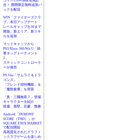
コイン3,000億枚達成記
念！ 期間限定無料追加パ
ックを配信
WIN「ファイターズクラ
ブ」本日アップデート
レベルキャップを30まで
開放。新エリア、新スキ
ルを追加
マッドキャッツから
PS3/Xbox 360/Wii U「鉄
拳タッグトーナメント
2」
スティックコントローラ
ーが発売
PS Vita「サムライ＆ドラ
ゴンズ」
「フレンド招待機能」＆
「魔獣倉庫」を実装
「真・三國無双７」登場
キャラクターを紹介
陸遜、孫堅、呂蒙、魯粛
Android「DEMONS'
SCORE（THD）」が
SQUARE ENIX MARKET
で配信開始
高画質化されたグラフィ
ックスでゲームを楽しめ