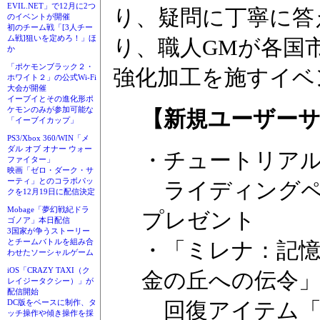
EVIL.NET」で12月に2つ
り、疑問に丁寧に答
のイベントが開催
初のチーム戦「[3人チー
ム戦]狙いを定めろ！」ほ
り、職人GMが各国
か
「ポケモンブラック２・
強化加工を施すイベ
ホワイト２」の公式Wi-Fi
大会が開催
イーブイとその進化形ポ
ケモンのみが参加可能な
【新規ユーザー
「イーブイカップ」
PS3/Xbox 360/WIN「メ
ダル オブ オナー ウォー
・チュートリアル
ファイター」
映画「ゼロ・ダーク・サ
ーティ」とのコラボパッ
ライディングペッ
クを12月19日に配信決定
Mobage「夢幻戦紀ドラ
プレゼント
ゴノア」本日配信
3国家が争うストーリー
とチームバトルを組み合
・「ミレナ：記
わせたソーシャルゲーム
iOS「CRAZY TAXI（ク
金の丘への伝令」
レイジータクシー）」が
配信開始
回復アイテム「
DC版をベースに制作、タ
ッチ操作や傾き操作を採