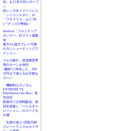
店」を12月20日にオープ
ン
赤レンガをイメージした
「シリコンスター」や
「プチグラス」など“赤
い”グッズが勢揃い
Android「フロンティア
ガンナー」β2テスト版配
信
最大4人協力プレイ可能
のガンシューティングア
クション
スルガ銀行、鉄道模型専
用のローンを発売
“趣味”に特化した、500
万円まで借り入れ可能な
ローン
「機動戦士ガンダム
EXTREME VS.
PlayStation3 the Best」発
売決定
新規DLCを同時配信、初
回生産版に「バトルオペ
レーション」のコードを
付属
「太鼓の達人×百獣大戦
グレートアニマルカイザ