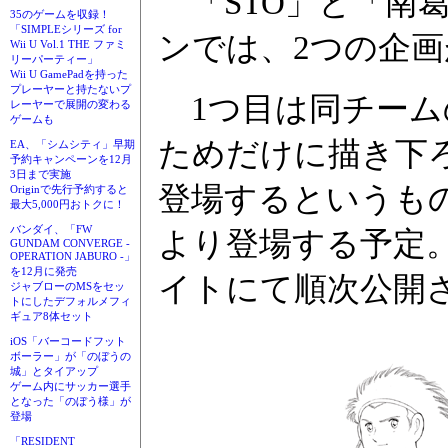
「STO」と「南
35のゲームを収録！
「SIMPLEシリーズ for
ンでは、2つの企
Wii U Vol.1 THE ファミ
リーパーティー」
Wii U GamePadを持った
プレーヤーと持たないプ
1つ目は同チーム
レーヤーで展開の変わる
ゲームも
ためだけに描き下
EA、「シムシティ」早期
予約キャンペーンを12月
3日まで実施
登場するというもの
Originで先行予約すると
最大5,000円おトクに！
バンダイ、「FW
より登場する予定
GUNDAM CONVERGE -
OPERATION JABURO -」
を12月に発売
イトにて順次公開
ジャブローのMSをセッ
トにしたデフォルメフィ
ギュア8体セット
iOS「バーコードフット
ボーラー」が「のぼうの
城」とタイアップ
ゲーム内にサッカー選手
となった「のぼう様」が
登場
「RESIDENT