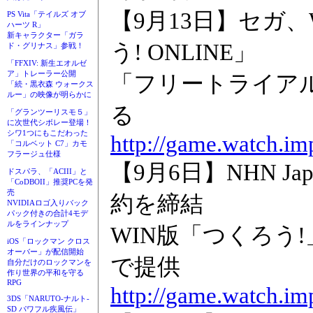
【9月13日】セガ
PS Vita「テイルズ オブ
ハーツ R」
新キャラクター「ガラ
う! ONLINE」
ド・グリナス」参戦！
「FFXIV: 新生エオルゼ
ア」トレーラー公開
「フリートライアル
「続・黒衣森 ウォークス
ルー」の映像が明らかに
る
「グランツーリスモ５」
に次世代シボレー登場！
シワ1つにもこだわった
http://game.watch.im
「コルベット C7」カモ
フラージュ仕様
【9月6日】NHN 
ドスパラ、「ACIII」と
「CoDBOII」推奨PCを発
売
約を締結
NVIDIAロゴ入りバック
パック付きの合計4モデ
ルをラインナップ
WIN版「つくろう
iOS「ロックマン クロス
オーバー」が配信開始
で提供
自分だけのロックマンを
作り世界の平和を守る
RPG
http://game.watch.im
3DS「NARUTO-ナルト-
SD パワフル疾風伝」