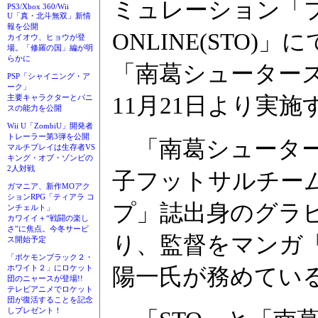
ミュレーション「
PS3/Xbox 360/Wii
U「真・北斗無双」新情
報を公開
ONLINE(STO
カイオウ、ヒョウが登
場。「修羅の国」編が明
らかに
「南葛シューター
PSP「シャイニング・ア
ーク」
11月21日より実施
主要キャラクターとパニ
スの能力を公開
Wii U「ZombiU」開発者
トレーラー第3弾を公開
「南葛シューター
マルチプレイは生存者VS
キング・オブ・ゾンビの
2人対戦
子フットサルチー
ガマニア、新作MOアク
ションRPG「ティアラ コ
プ」誌出身のグラ
ンチェルト」
カワイイ＋“戦闘の楽し
さ”に焦点。今冬サービ
り、監督をマンガ
ス開始予定
「ポケモンブラック２・
ホワイト２」にロケット
陽一氏が務めてい
団のニャースが登場!!
テレビアニメでロケット
団が復活することを記念
しプレゼント！