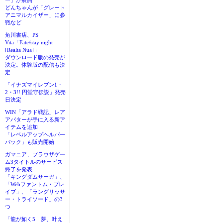
ー」が展開
どんちゃんが「グレート
アニマルカイザー」に参
戦など
角川書店、PS
Vita「Fate/stay night
[Realta Nua]」
ダウンロード版の発売が
決定。体験版の配信も決
定
「イナズマイレブン1・
2・3!! 円堂守伝説」発売
日決定
WIN「アラド戦記」レア
アバターが手に入る新ア
イテムを追加
「レベルアップヘルパー
パック」も販売開始
ガマニア、ブラウザゲー
ム3タイトルのサービス
終了を発表
「キングダムサーガ」、
「Webファントム・ブレ
イブ」、「ラングリッサ
ー・トライソード」の3
つ
「龍が如く5 夢、叶え