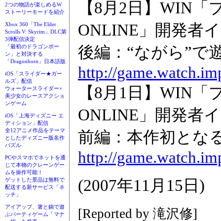
【8月2日】WIN
2つの物語が楽しめるW
ストーリーモードを紹介
ONLINE」開発者
Xbox 360「The Elder
Scrolls V: Skyrim」DLC第
3弾配信決定
後編：“ながら”で
「最初のドラゴンボー
ン」と対決する
「Dragonborn」日本語版
http://game.watch.im
iOS「スライダー★ガー
ルズ」配信
【8月1日】WIN
ウォータースライダー×
美少女のレースアクショ
ンゲーム
ONLINE」開発者
iOS「上海ディズニー エ
ディション」配信
全12アニメ作品をテーマ
前編：本作初とな
としたディズニー版名作
パズル
http://game.watch.im
PCやスマホでネットを通
じて本物のクレーンゲー
ムを操作可能！
(2007年11月15日)
ゲットした景品は無料で
配送する新サービス「ネ
ッチ」
アイアップ、箸と鍋で遊
[Reported by 滝沢修]
ぶパーティゲーム「マナ