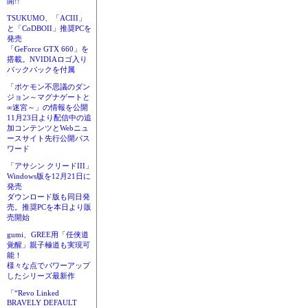
開!!
TSUKUMO、「ACIII」
と「CoDBOII」推奨PCを
発売
「GeForce GTX 660」を
搭載。NVIDIAロゴ入り
バックパックを付属
「ポケモン不思議のダン
ジョン～マグナゲートと
∞迷宮～」の情報を公開
11月23日より配信中の追
加コンテンツとWebニュ
ースサイト先行公開パス
ワード
「アサシン クリードIII」
Windows版を12月21日に
発売
ダウンロード版も同日発
売。推奨PCを本日より販
売開始
gumi、GREE用「任侠道
覚醒」親子極道も実現可
能！
様々な点でパワーアップ
したシリーズ最新作
「“Revo Linked
BRAVELY DEFAULT