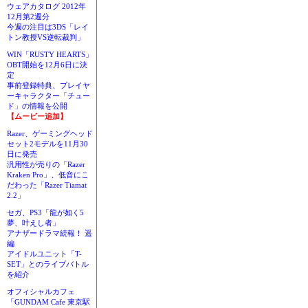
ウェアカタログ 2012年
12月第2週分
今週の注目は3DS「レイ
トン教授VS逆転裁判」
WIN「RUSTY HEARTS」
OBT開始を12月6日に決
定
事前登録特典、プレイヤ
ーキャラクター「チュー
ド」の情報を公開
【ムービー追加】
Razer、ゲーミングヘッド
セット2モデルを11月30
日に発売
汎用性が売りの「Razer
Kraken Pro」、低音にこ
だわった「Razer Tiamat
2.2」
セガ、PS3「龍が如く5
夢、叶えし者」
アナザードラマ続報！ 遥
編
アイドルユニット「T-
SET」とのライブバトル
を紹介
オフィシャルカフェ
「GUNDAM Cafe 東京駅