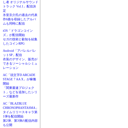
し者 オリジナルサウンド
トラック Vol.1」配信決
定
氷室京介氏の過去の代表
作6曲を収録したアルバ
ムも同時に配信
iOS「ドラゴンコイン
ズ」が配信開始
セガの技術と叡知を結集
したコインRPG
Android「アパレルパレ
ットSP」配信
衣装のデザイン、販売が
できるソーシャルシミュ
レーション
AC「頭文字D ARCADE
STAGE 7 AA X」が稼働
開始
「関東最速プロジェク
ト」などを追加したシリ
ーズ最新作
AC「BLAZBLUE
CHRONOPHANTASMA」
タイムリリースキャラ第
1弾を配信開始
第2弾、第3弾の配信内容
も公開