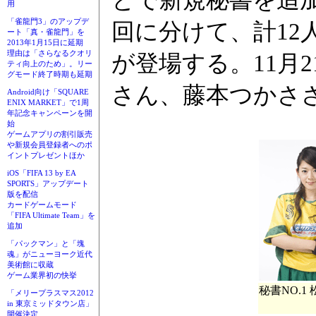
用
「雀龍門3」のアップデ
回に分けて、計12
ート「真・雀龍門」を
2013年1月15日に延期
理由は「さらなるクオリ
が登場する。11月
ティ向上のため」。リー
グモード終了時期も延期
さん、藤本つかさ
Android向け「SQUARE
ENIX MARKET」で1周
年記念キャンペーンを開
始
ゲームアプリの割引販売
や新規会員登録者へのポ
イントプレゼントほか
iOS「FIFA 13 by EA
SPORTS」アップデート
版を配信
カードゲームモード
「FIFA Ultimate Team」を
追加
「パックマン」と「塊
魂」がニューヨーク近代
美術館に収蔵
ゲーム業界初の快挙
秘書NO.1
「メリープラスマス2012
in 東京ミッドタウン店」
開催決定