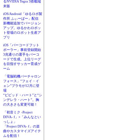
るNVIDIA Tegra 3搭載端
末版
iOS/Android「ゆるロボ製
作所 ふぃーばー」配信
新機能追加でバージョン
アップ。ゆるかわロボッ
ト登場のロボット生産ア
プリ
iOS「バーコードフット
ボーラー」事前登録開始
3兆通りの選手をバーコ
ードで生成。上位リーグ
を目指すサッカー育成ゲ
ーム
「電脳戦機バーチャロン
フォース」“フェイ・イ
ェン”プラモが12月に登
場
“ビビッド・ハート”と“シ
ンデレラ・ハート”。胸
の大きさも変更可能！
「初音ミク -Project
DIVA- f」×「みんなとい
っしょ」
「Project DIVA- f」の楽
曲やカスタマイズアイテ
ムを配信！