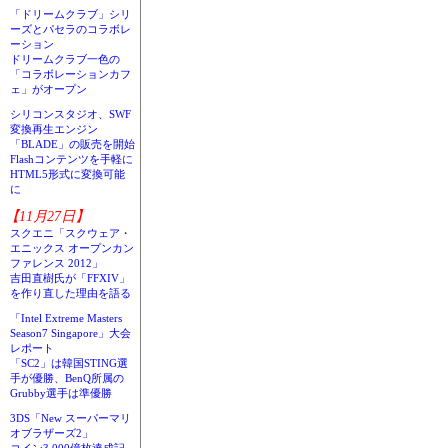
「ドリームクラブ」シリ
ーズとパセラのコラボレ
ーション
ドリームクラブ一色の
「コラボレーションカフ
ェ」がオープン
シリコンスタジオ、SWF
変換再生エンジン
「BLADE」の販売を開始
Flashコンテンツを手軽に
HTML5形式に変換可能
に
【11月27日】
スクエニ「スクウェア・
エニックス オープンカン
ファレンス 2012」
吉田直樹氏が「FFXIV」
を作り直した理由を語る
「Intel Extreme Masters
Season7 Singapore」大会
レポート
「SC2」は韓国STING選
手が優勝、BenQ所属の
Grubby選手は準優勝
3DS「New スーパーマリ
オブラザーズ2」