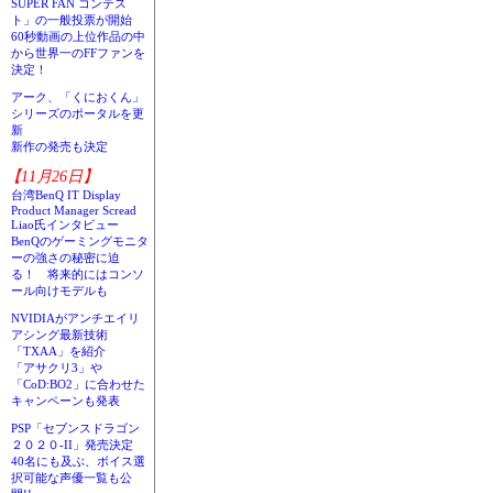
SUPER FAN コンテス
ト」の一般投票が開始
60秒動画の上位作品の中
から世界一のFFファンを
決定！
アーク、「くにおくん」
シリーズのポータルを更
新
新作の発売も決定
【11月26日】
台湾BenQ IT Display
Product Manager Scread
Liao氏インタビュー
BenQのゲーミングモニタ
ーの強さの秘密に迫
る！ 将来的にはコンソ
ール向けモデルも
NVIDIAがアンチエイリ
アシング最新技術
「TXAA」を紹介
「アサクリ3」や
「CoD:BO2」に合わせた
キャンペーンも発表
PSP「セブンスドラゴン
２０２０-II」発売決定
40名にも及ぶ、ボイス選
択可能な声優一覧も公