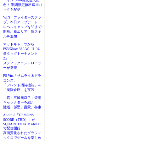
コイン3,000億枚達成記
念！ 期間限定無料追加パ
ックを配信
WIN「ファイターズクラ
ブ」本日アップデート
レベルキャップを30まで
開放。新エリア、新スキ
ルを追加
マッドキャッツから
PS3/Xbox 360/Wii U「鉄
拳タッグトーナメント
2」
スティックコントローラ
ーが発売
PS Vita「サムライ＆ドラ
ゴンズ」
「フレンド招待機能」＆
「魔獣倉庫」を実装
「真・三國無双７」登場
キャラクターを紹介
陸遜、孫堅、呂蒙、魯粛
Android「DEMONS'
SCORE（THD）」が
SQUARE ENIX MARKET
で配信開始
高画質化されたグラフィ
ックスでゲームを楽しめ