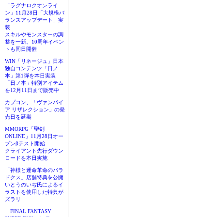
「ラグナロクオンライ
ン」11月28日「大規模バ
ランスアップデート」実
装
スキルやモンスターの調
整を一新。10周年イベン
トも同日開催
WIN「リネージュ」日本
独自コンテンツ「日ノ
本」第1弾を本日実装
「日ノ本」特別アイテム
を12月11日まで販売中
カプコン、「ヴァンパイ
ア リザレクション」の発
売日を延期
MMORPG「聖剣
ONLINE」11月28日オー
プンβテスト開始
クライアント先行ダウン
ロードを本日実施
「神様と運命革命のパラ
ドクス」店舗特典を公開
いとうのいぢ氏によるイ
ラストを使用した特典が
ズラリ
「FINAL FANTASY