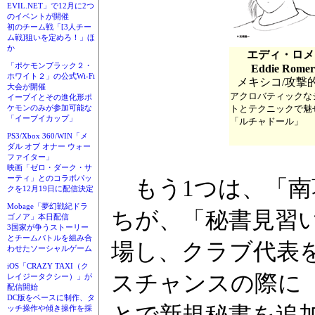
EVIL.NET」で12月に2つ
のイベントが開催
初のチーム戦「[3人チー
ム戦]狙いを定めろ！」ほ
か
エディ・ロメ
「ポケモンブラック２・
Eddie Romer
ホワイト２」の公式Wi-Fi
メキシコ/攻撃
大会が開催
アクロバティックな
イーブイとその進化形ポ
トとテクニックで魅
ケモンのみが参加可能な
「イーブイカップ」
「ルチャドール」
PS3/Xbox 360/WIN「メ
ダル オブ オナー ウォー
ファイター」
映画「ゼロ・ダーク・サ
ーティ」とのコラボパッ
もう1つは、「南
クを12月19日に配信決定
Mobage「夢幻戦紀ドラ
ちが、「秘書見習
ゴノア」本日配信
3国家が争うストーリー
とチームバトルを組み合
場し、クラブ代表
わせたソーシャルゲーム
iOS「CRAZY TAXI（ク
スチャンスの際に
レイジータクシー）」が
配信開始
DC版をベースに制作、タ
とで新規秘書を追加
ッチ操作や傾き操作を採