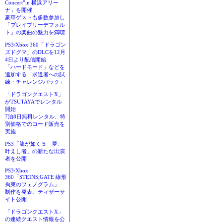
Concert”in 横浜アリー
ナ」を開催
豪華ゲストも多数参加し
「ブレイブリーデフォル
ト」の楽曲の魅力を満喫
PS3/Xbox 360「ドラゴン
ズドグマ」のDLCを12月
4日より配信開始
「ハードモード」などを
追加する「求道者への試
練・チャレンジパック」
「ドラゴンクエストX」
がTSUTAYAでレンタル
開始
7泊8日無料レンタル、特
別価格でのコード販売を
実施
PS3「龍が如く５ 夢、
叶えし者」の新たな出演
者を公開
PS3/Xbox
360「STEINS;GATE 線形
拘束のフェノグラム」
制作を発表。ティザーサ
イト公開
「ドラゴンクエストX」
の連続クエスト情報を公