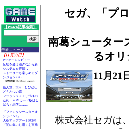
セガ、「プロ
【Watch記事検索】
南葛シューターズ
最新ニュース
るオリ
【11月30日】
PSPゲームレビュー
伝統を受け継ぎながら新
システムを搭載し
11月2
ストーリーも楽しめるダ
ンジョンRPG！
「円卓の生徒 The Eternal Legend」
任天堂、3DS「とびだせ
どうぶつの森」
フラッシュメモリ仕様の
ため、ROMカード版はし
ばらく品薄に……
「ファンタシースターオ
ンライン2」
株式会社セガは、W
大型アップデート第2弾
「闇の集いし場」を実施