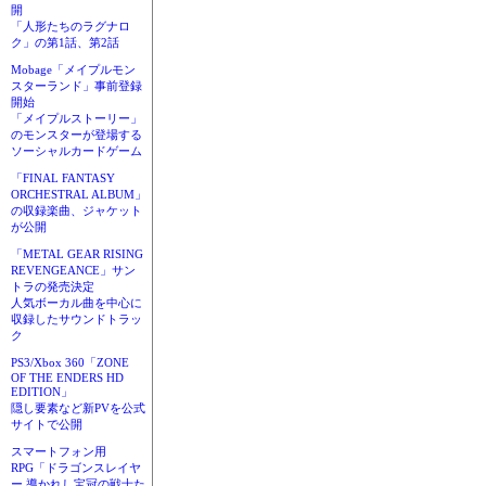
開
「人形たちのラグナロ
ク」の第1話、第2話
Mobage「メイプルモン
スターランド」事前登録
開始
「メイプルストーリー」
のモンスターが登場する
ソーシャルカードゲーム
「FINAL FANTASY
ORCHESTRAL ALBUM」
の収録楽曲、ジャケット
が公開
「METAL GEAR RISING
REVENGEANCE」サン
トラの発売決定
人気ボーカル曲を中心に
収録したサウンドトラッ
ク
PS3/Xbox 360「ZONE
OF THE ENDERS HD
EDITION」
隠し要素など新PVを公式
サイトで公開
スマートフォン用
RPG「ドラゴンスレイヤ
ー 導かれし宝冠の戦士た