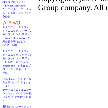
材発掘プロジェクト
Group company. All r
「Project Discovery」
クリエイター、アーティ
ストの応援インタビュー
を公開
【11月28日】
スクエニ、「スクウェ
ア・エニックス オープン
カンファレンス 2012」
「Agni's Philosophy」の
舞台裏を明らかにす
る“アート編”
スクエニ、「スクウェ
ア・エニックス オープン
カンファレンス 2012」
「FFXIV」や「Agni's
Philosophy」を支えるプ
ロジェクトマネジメント
手法
NHN Japan「ハンゲーム
キャラバン 2012 冬」イ
ンタビュー
テーマは「コミュニケー
ション」。イベントの狙
いを“ハンゲ太郎”氏に聞
く
週刊ダウンロードソフト