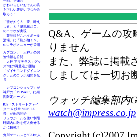
ー鍋」を発売
かわいらしいおでんの具
を正しい箸使いでつかみ
取ろう！
「龍が如く５ 夢、叶え
し者」と「築地銀だこ」
Q&A、ゲームの
のコラボが実現
「築地銀だこハイボール
酒場」に「龍が如く５」
りません
のコラボメニューが登場
カプコン、「大神」の関
連情報を公開
また、弊誌に掲載
「大神 アマテラス」グッ
ズ3種の再受注が開始
「ダイヤモンドダイニン
しましては一切お
グ」とのコラボ期間を延
長
「カプコンショップ」が
神戸の「MOSAIC」に期
ウォッチ編集部内GAM
間限定オープン
iOS「ストリートファイ
watch@impress.co.jp
ター X 鉄拳 MOBILE
祭」が配信開始
リュウか一八を使い制限
時間内に敵を何人倒せる
かに挑戦!!
Copyright (c)2007 Im
角川ゲームスとSCEJの人