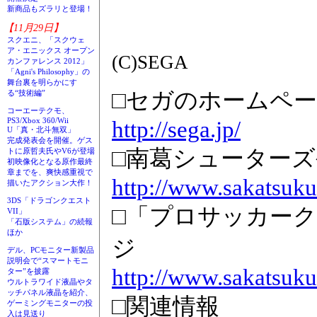
新商品もズラリと登場！
【11月29日】
スクエニ、「スクウェ
ア・エニックス オープン
(C)SEGA
カンファレンス 2012」
「Agni's Philosophy」の
舞台裏を明らかにす
□セガのホームペ
る“技術編”
コーエーテクモ、
PS3/Xbox 360/Wii
http://sega.jp/
U「真・北斗無双」
完成発表会を開催。ゲス
□南葛シューター
トに原哲夫氏やV6が登場
初映像化となる原作最終
章までを、爽快感重視で
http://www.sakatsuku
描いたアクション大作！
3DS「ドラゴンクエスト
□「プロサッカークラ
VII」
「石版システム」の続報
ほか
ジ
デル、PCモニター新製品
説明会で“スマートモニ
http://www.sakatsuku
ター”を披露
ウルトラワイド液晶やタ
ッチパネル液晶を紹介、
□関連情報
ゲーミングモニターの投
入は見送り