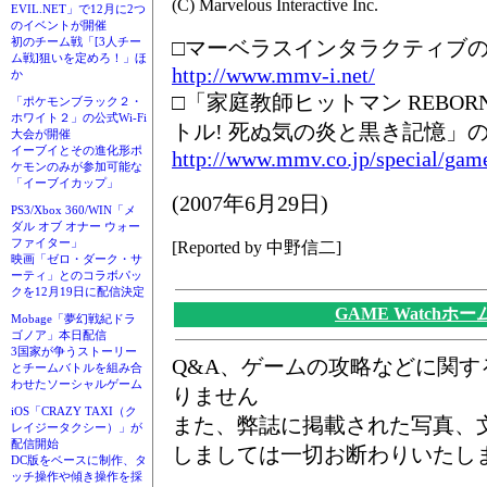
(C) Marvelous Interactive Inc.
EVIL.NET」で12月に2つ
のイベントが開催
初のチーム戦「[3人チー
□マーベラスインタラクティブ
ム戦]狙いを定めろ！」ほ
http://www.mmv-i.net/
か
□「家庭教師ヒットマン REBOR
「ポケモンブラック２・
ホワイト２」の公式Wi-Fi
トル! 死ぬ気の炎と黒き記憶」
大会が開催
イーブイとその進化形ポ
http://www.mmv.co.jp/special/game
ケモンのみが参加可能な
「イーブイカップ」
(2007年6月29日)
PS3/Xbox 360/WIN「メ
ダル オブ オナー ウォー
ファイター」
[Reported by 中野信二]
映画「ゼロ・ダーク・サ
ーティ」とのコラボパッ
クを12月19日に配信決定
GAME Watchホ
Mobage「夢幻戦紀ドラ
ゴノア」本日配信
3国家が争うストーリー
Q&A、ゲームの攻略などに関
とチームバトルを組み合
わせたソーシャルゲーム
りません
iOS「CRAZY TAXI（ク
また、弊誌に掲載された写真、
レイジータクシー）」が
配信開始
しましては一切お断わりいたし
DC版をベースに制作、タ
ッチ操作や傾き操作を採