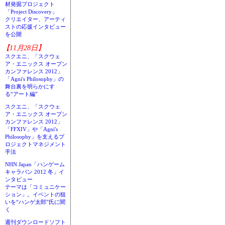
材発掘プロジェクト
「Project Discovery」
クリエイター、アーティ
ストの応援インタビュー
を公開
【11月28日】
スクエニ、「スクウェ
ア・エニックス オープン
カンファレンス 2012」
「Agni's Philosophy」の
舞台裏を明らかにす
る“アート編”
スクエニ、「スクウェ
ア・エニックス オープン
カンファレンス 2012」
「FFXIV」や「Agni's
Philosophy」を支えるプ
ロジェクトマネジメント
手法
NHN Japan「ハンゲーム
キャラバン 2012 冬」イ
ンタビュー
テーマは「コミュニケー
ション」。イベントの狙
いを“ハンゲ太郎”氏に聞
く
週刊ダウンロードソフト