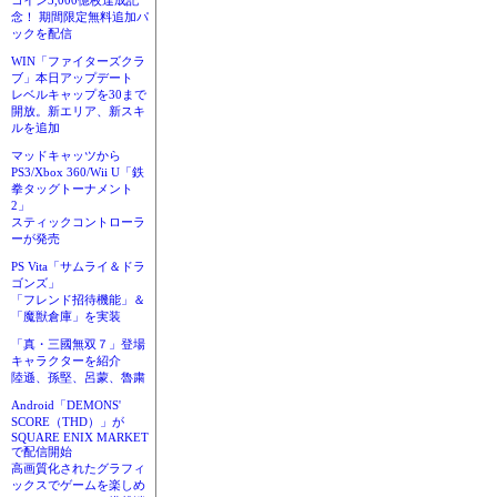
コイン3,000億枚達成記
念！ 期間限定無料追加パ
ックを配信
WIN「ファイターズクラ
ブ」本日アップデート
レベルキャップを30まで
開放。新エリア、新スキ
ルを追加
マッドキャッツから
PS3/Xbox 360/Wii U「鉄
拳タッグトーナメント
2」
スティックコントローラ
ーが発売
PS Vita「サムライ＆ドラ
ゴンズ」
「フレンド招待機能」＆
「魔獣倉庫」を実装
「真・三國無双７」登場
キャラクターを紹介
陸遜、孫堅、呂蒙、魯粛
Android「DEMONS'
SCORE（THD）」が
SQUARE ENIX MARKET
で配信開始
高画質化されたグラフィ
ックスでゲームを楽しめ