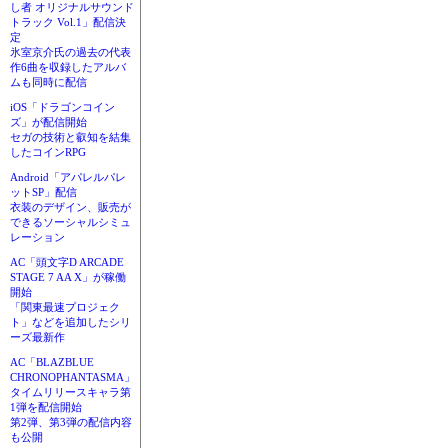
し者 オリジナルサウンド
トラック Vol.1」配信決
定
氷室京介氏の過去の代表
作6曲を収録したアルバ
ムも同時に配信
iOS「ドラゴンコイン
ズ」が配信開始
セガの技術と叡知を結集
したコインRPG
Android「アパレルパレ
ットSP」配信
衣装のデザイン、販売が
できるソーシャルシミュ
レーション
AC「頭文字D ARCADE
STAGE 7 AA X」が稼働
開始
「関東最速プロジェク
ト」などを追加したシリ
ーズ最新作
AC「BLAZBLUE
CHRONOPHANTASMA」
タイムリリースキャラ第
1弾を配信開始
第2弾、第3弾の配信内容
も公開