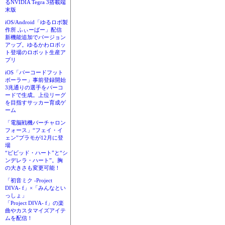
るNVIDIA Tegra 3搭載端
末版
iOS/Android「ゆるロボ製
作所 ふぃーばー」配信
新機能追加でバージョン
アップ。ゆるかわロボッ
ト登場のロボット生産ア
プリ
iOS「バーコードフット
ボーラー」事前登録開始
3兆通りの選手をバーコ
ードで生成。上位リーグ
を目指すサッカー育成ゲ
ーム
「電脳戦機バーチャロン
フォース」“フェイ・イ
ェン”プラモが12月に登
場
“ビビッド・ハート”と“シ
ンデレラ・ハート”。胸
の大きさも変更可能！
「初音ミク -Project
DIVA- f」×「みんなとい
っしょ」
「Project DIVA- f」の楽
曲やカスタマイズアイテ
ムを配信！