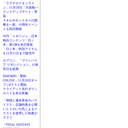
「ラグナロクオンライ
ン」11月28日「大規模バ
ランスアップデート」実
装
スキルやモンスターの調
整を一新。10周年イベン
トも同日開催
WIN「リネージュ」日本
独自コンテンツ「日ノ
本」第1弾を本日実装
「日ノ本」特別アイテム
を12月11日まで販売中
カプコン、「ヴァンパイ
ア リザレクション」の発
売日を延期
MMORPG「聖剣
ONLINE」11月28日オー
プンβテスト開始
クライアント先行ダウン
ロードを本日実施
「神様と運命革命のパラ
ドクス」店舗特典を公開
いとうのいぢ氏によるイ
ラストを使用した特典が
ズラリ
「FINAL FANTASY