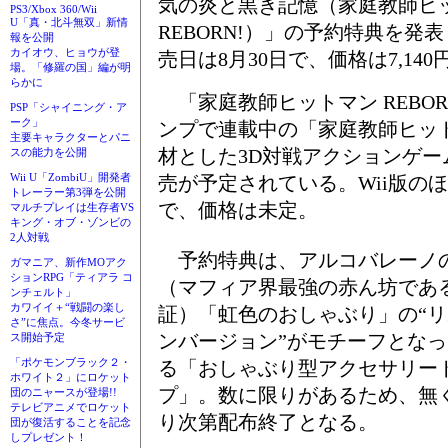
気の炎と黒き記憶（家庭教師ヒ
PS3/Xbox 360/Wii
U「真・北斗無双」新情
REBORN!）」の予約特典を発
報を公開
カイオウ、ヒョウが登
売日は8月30日で、価格は7,140
場。「修羅の国」編が明
らかに
「家庭教師ヒットマン REBO
PSP「シャイニング・ア
ーク」
ンプで連載中の「家庭教師ヒットマ
主要キャラクターとパニ
材とした3D対戦アクションゲーム
スの能力を公開
Wii U「ZombiU」開発者
売が予定されている。Wii版のほ
トレーラー第3弾を公開
で、価格は未定。
マルチプレイは生存者VS
キング・オブ・ゾンビの
2人対戦
予約特典は、アルコバレーノ
ガマニア、新作MOアク
ションRPG「ティアラ コ
（マフィア界最強の赤ん坊であ
ンチェルト」
カワイイ＋“戦闘の楽し
証）「虹色のおしゃぶり」の“
さ”に焦点。今冬サービ
ンバージョン”がモチーフとな
ス開始予定
「ポケモンブラック２・
る「おしゃぶり型アクセサリー
ホワイト２」にロケット
プ」。数に限りがあるため、無
団のニャースが登場!!
テレビアニメでロケット
り次第配布終了となる。
団が復活することを記念
しプレゼント！