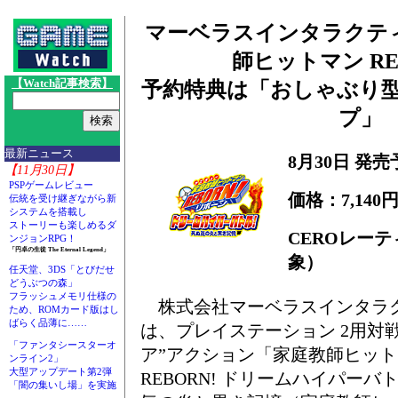
マーベラスインタラクティ
師ヒットマン RE
【Watch記事検索】
予約特典は「おしゃぶり
プ」
最新ニュース
8月30日 発売
【11月30日】
PSPゲームレビュー
価格：7,140
伝統を受け継ぎながら新
システムを搭載し
ストーリーも楽しめるダ
CEROレー
ンジョンRPG！
「円卓の生徒 The Eternal Legend」
象）
任天堂、3DS「とびだせ
どうぶつの森」
フラッシュメモリ仕様の
株式会社マーベラスインタラ
ため、ROMカード版はし
ばらく品薄に……
は、プレイステーション 2用対
「ファンタシースターオ
ア”アクション「家庭教師ヒッ
ンライン2」
大型アップデート第2弾
REBORN! ドリームハイパーバト
「闇の集いし場」を実施