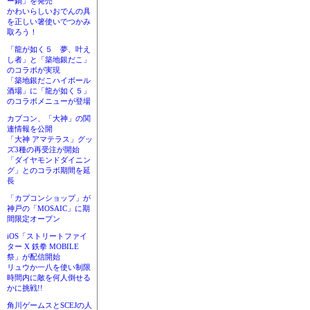
ー鍋」を発売
かわいらしいおでんの具
を正しい箸使いでつかみ
取ろう！
「龍が如く５ 夢、叶え
し者」と「築地銀だこ」
のコラボが実現
「築地銀だこハイボール
酒場」に「龍が如く５」
のコラボメニューが登場
カプコン、「大神」の関
連情報を公開
「大神 アマテラス」グッ
ズ3種の再受注が開始
「ダイヤモンドダイニン
グ」とのコラボ期間を延
長
「カプコンショップ」が
神戸の「MOSAIC」に期
間限定オープン
iOS「ストリートファイ
ター X 鉄拳 MOBILE
祭」が配信開始
リュウか一八を使い制限
時間内に敵を何人倒せる
かに挑戦!!
角川ゲームスとSCEJの人