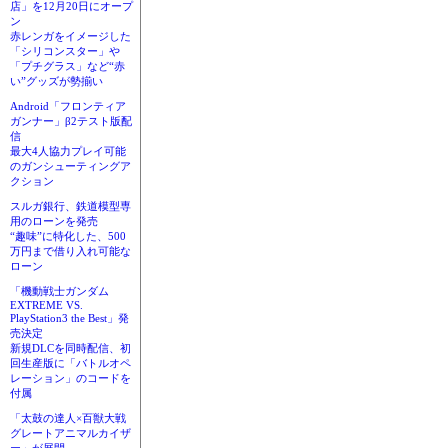
店」を12月20日にオープ
ン
赤レンガをイメージした
「シリコンスター」や
「プチグラス」など“赤
い”グッズが勢揃い
Android「フロンティア
ガンナー」β2テスト版配
信
最大4人協力プレイ可能
のガンシューティングア
クション
スルガ銀行、鉄道模型専
用のローンを発売
“趣味”に特化した、500
万円まで借り入れ可能な
ローン
「機動戦士ガンダム
EXTREME VS.
PlayStation3 the Best」発
売決定
新規DLCを同時配信、初
回生産版に「バトルオペ
レーション」のコードを
付属
「太鼓の達人×百獣大戦
グレートアニマルカイザ