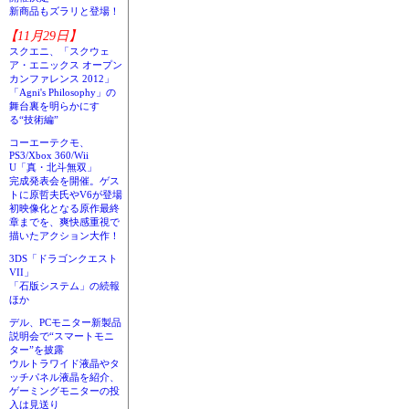
新商品もズラリと登場！
【11月29日】
スクエニ、「スクウェ
ア・エニックス オープン
カンファレンス 2012」
「Agni's Philosophy」の
舞台裏を明らかにす
る“技術編”
コーエーテクモ、
PS3/Xbox 360/Wii
U「真・北斗無双」
完成発表会を開催。ゲス
トに原哲夫氏やV6が登場
初映像化となる原作最終
章までを、爽快感重視で
描いたアクション大作！
3DS「ドラゴンクエスト
VII」
「石版システム」の続報
ほか
デル、PCモニター新製品
説明会で“スマートモニ
ター”を披露
ウルトラワイド液晶やタ
ッチパネル液晶を紹介、
ゲーミングモニターの投
入は見送り