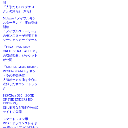
開
「人形たちのラグナロ
ク」の第1話、第2話
Mobage「メイプルモン
スターランド」事前登録
開始
「メイプルストーリー」
のモンスターが登場する
ソーシャルカードゲーム
「FINAL FANTASY
ORCHESTRAL ALBUM」
の収録楽曲、ジャケット
が公開
「METAL GEAR RISING
REVENGEANCE」サン
トラの発売決定
人気ボーカル曲を中心に
収録したサウンドトラッ
ク
PS3/Xbox 360「ZONE
OF THE ENDERS HD
EDITION」
隠し要素など新PVを公式
サイトで公開
スマートフォン用
RPG「ドラゴンスレイヤ
ー 導かれし宝冠の戦士た