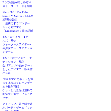
2つの物語が楽しめるW
ストーリーモードを紹介
Xbox 360「The Elder
Scrolls V: Skyrim」DLC第
3弾配信決定
「最初のドラゴンボー
ン」と対決する
「Dragonborn」日本語版
iOS「スライダー★ガー
ルズ」配信
ウォータースライダー×
美少女のレースアクショ
ンゲーム
iOS「上海ディズニー エ
ディション」配信
全12アニメ作品をテーマ
としたディズニー版名作
パズル
PCやスマホでネットを通
じて本物のクレーンゲー
ムを操作可能！
ゲットした景品は無料で
配送する新サービス「ネ
ッチ」
アイアップ、箸と鍋で遊
ぶパーティゲーム「マナ