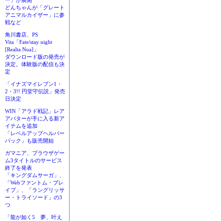
ー」が展開
どんちゃんが「グレート
アニマルカイザー」に参
戦など
角川書店、PS
Vita「Fate/stay night
[Realta Nua]」
ダウンロード版の発売が
決定。体験版の配信も決
定
「イナズマイレブン1・
2・3!! 円堂守伝説」発売
日決定
WIN「アラド戦記」レア
アバターが手に入る新ア
イテムを追加
「レベルアップヘルパー
パック」も販売開始
ガマニア、ブラウザゲー
ム3タイトルのサービス
終了を発表
「キングダムサーガ」、
「Webファントム・ブレ
イブ」、「ラングリッサ
ー・トライソード」の3
つ
「龍が如く5 夢、叶え