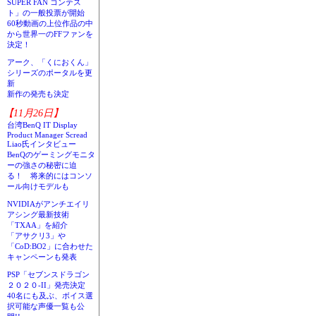
SUPER FAN コンテス
ト」の一般投票が開始
60秒動画の上位作品の中
から世界一のFFファンを
決定！
アーク、「くにおくん」
シリーズのポータルを更
新
新作の発売も決定
【11月26日】
台湾BenQ IT Display
Product Manager Scread
Liao氏インタビュー
BenQのゲーミングモニタ
ーの強さの秘密に迫
る！ 将来的にはコンソ
ール向けモデルも
NVIDIAがアンチエイリ
アシング最新技術
「TXAA」を紹介
「アサクリ3」や
「CoD:BO2」に合わせた
キャンペーンも発表
PSP「セブンスドラゴン
２０２０-II」発売決定
40名にも及ぶ、ボイス選
択可能な声優一覧も公