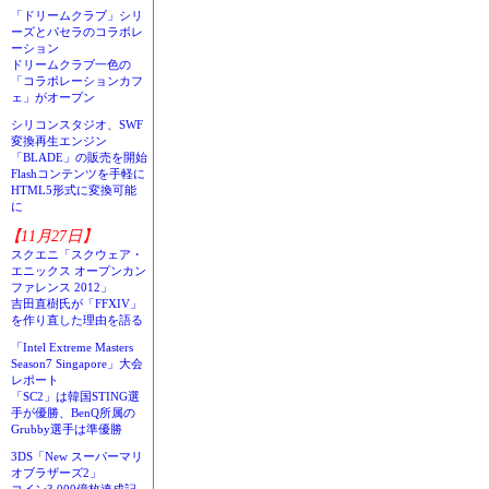
「ドリームクラブ」シリ
ーズとパセラのコラボレ
ーション
ドリームクラブ一色の
「コラボレーションカフ
ェ」がオープン
シリコンスタジオ、SWF
変換再生エンジン
「BLADE」の販売を開始
Flashコンテンツを手軽に
HTML5形式に変換可能
に
【11月27日】
スクエニ「スクウェア・
エニックス オープンカン
ファレンス 2012」
吉田直樹氏が「FFXIV」
を作り直した理由を語る
「Intel Extreme Masters
Season7 Singapore」大会
レポート
「SC2」は韓国STING選
手が優勝、BenQ所属の
Grubby選手は準優勝
3DS「New スーパーマリ
オブラザーズ2」