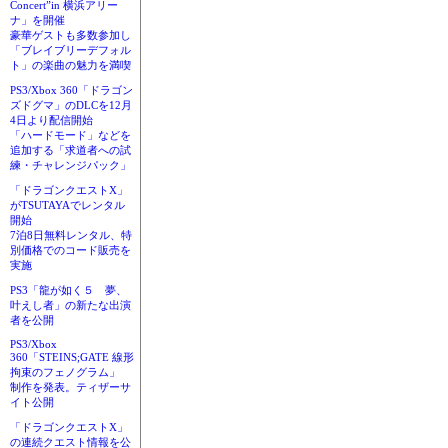
Concert”in 横浜アリー
ナ」を開催
豪華ゲストも多数参加し
「ブレイブリーデフォル
ト」の楽曲の魅力を満喫
PS3/Xbox 360「ドラゴン
ズドグマ」のDLCを12月
4日より配信開始
「ハードモード」などを
追加する「求道者への試
練・チャレンジパック」
「ドラゴンクエストX」
がTSUTAYAでレンタル
開始
7泊8日無料レンタル、特
別価格でのコード販売を
実施
PS3「龍が如く５ 夢、
叶えし者」の新たな出演
者を公開
PS3/Xbox
360「STEINS;GATE 線形
拘束のフェノグラム」
制作を発表。ティザーサ
イト公開
「ドラゴンクエストX」
の連続クエスト情報を公