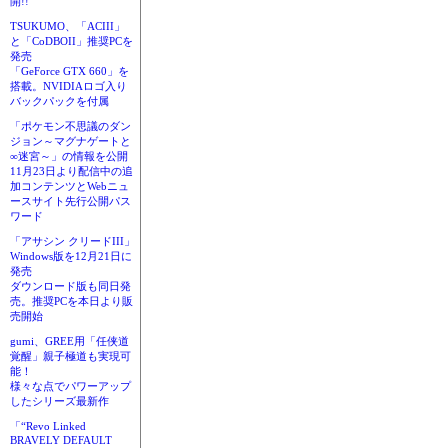
開!!
TSUKUMO、「ACIII」
と「CoDBOII」推奨PCを
発売
「GeForce GTX 660」を
搭載。NVIDIAロゴ入り
バックパックを付属
「ポケモン不思議のダン
ジョン～マグナゲートと
∞迷宮～」の情報を公開
11月23日より配信中の追
加コンテンツとWebニュ
ースサイト先行公開パス
ワード
「アサシン クリードIII」
Windows版を12月21日に
発売
ダウンロード版も同日発
売。推奨PCを本日より販
売開始
gumi、GREE用「任侠道
覚醒」親子極道も実現可
能！
様々な点でパワーアップ
したシリーズ最新作
「“Revo Linked
BRAVELY DEFAULT