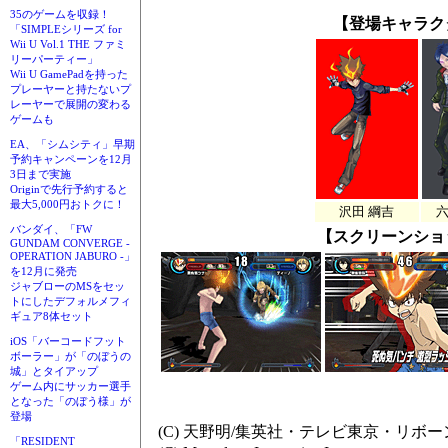
35のゲームを収録！
【登場キャラク
「SIMPLEシリーズ for
Wii U Vol.1 THE ファミ
リーパーティー」
Wii U GamePadを持った
プレーヤーと持たないプ
レーヤーで展開の変わる
ゲームも
EA、「シムシティ」早期
予約キャンペーンを12月
3日まで実施
Originで先行予約すると
最大5,000円おトクに！
沢田 綱吉
六
バンダイ、「FW
【スクリーンショ
GUNDAM CONVERGE -
OPERATION JABURO -」
を12月に発売
ジャブローのMSをセッ
トにしたデフォルメフィ
ギュア8体セット
iOS「バーコードフット
ボーラー」が「のぼうの
城」とタイアップ
ゲーム内にサッカー選手
となった「のぼう様」が
登場
(C) 天野明/集英社・テレビ東京・リボ
「RESIDENT