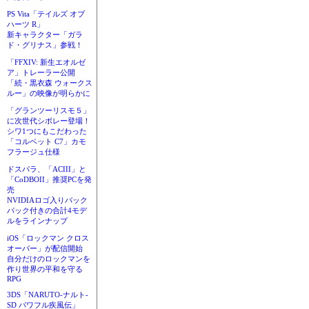
PS Vita「テイルズ オブ
ハーツ R」
新キャラクター「ガラ
ド・グリナス」参戦！
「FFXIV: 新生エオルゼ
ア」トレーラー公開
「続・黒衣森 ウォークス
ルー」の映像が明らかに
「グランツーリスモ５」
に次世代シボレー登場！
シワ1つにもこだわった
「コルベット C7」カモ
フラージュ仕様
ドスパラ、「ACIII」と
「CoDBOII」推奨PCを発
売
NVIDIAロゴ入りバック
パック付きの合計4モデ
ルをラインナップ
iOS「ロックマン クロス
オーバー」が配信開始
自分だけのロックマンを
作り世界の平和を守る
RPG
3DS「NARUTO-ナルト-
SD パワフル疾風伝」