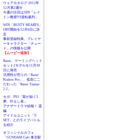
ウェアカタログ 2012年
12月第2週分
今週の注目は3DS「レイ
トン教授VS逆転裁判」
WIN「RUSTY HEARTS」
OBT開始を12月6日に決
定
事前登録特典、プレイヤ
ーキャラクター「チュー
ド」の情報を公開
【ムービー追加】
Razer、ゲーミングヘッド
セット2モデルを11月30
日に発売
汎用性が売りの「Razer
Kraken Pro」、低音にこ
だわった「Razer Tiamat
2.2」
セガ、PS3「龍が如く5
夢、叶えし者」
アナザードラマ続報！ 遥
編
アイドルユニット「T-
SET」とのライブバトル
を紹介
オフィシャルカフェ
「GUNDAM Cafe 東京駅