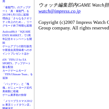
用
ウォッチ編集部内GAME Watch
「雀龍門3」のアップデ
watch@impress.co.jp
ート「真・雀龍門」を
2013年1月15日に延期
理由は「さらなるクオリ
Copyright (c)2007 Impress Watch C
ティ向上のため」。リー
グモード終了時期も延期
Group company. All rights reserved
Android向け「SQUARE
ENIX MARKET」で1周
年記念キャンペーンを開
始
ゲームアプリの割引販売
や新規会員登録者へのポ
イントプレゼントほか
iOS「FIFA 13 by EA
SPORTS」アップデート
版を配信
カードゲームモード
「FIFA Ultimate Team」を
追加
「パックマン」と「塊
魂」がニューヨーク近代
美術館に収蔵
ゲーム業界初の快挙
「メリープラスマス2012
in 東京ミッドタウン店」
開催決定