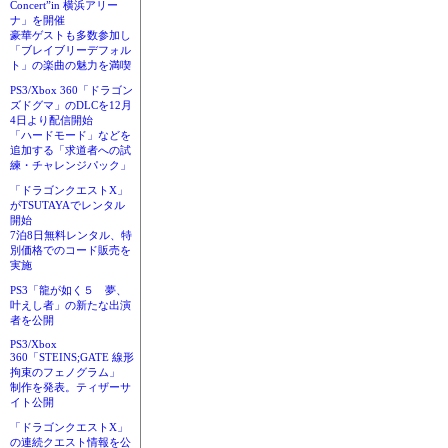
Concert”in 横浜アリー
ナ」を開催
豪華ゲストも多数参加し
「ブレイブリーデフォル
ト」の楽曲の魅力を満喫
PS3/Xbox 360「ドラゴン
ズドグマ」のDLCを12月
4日より配信開始
「ハードモード」などを
追加する「求道者への試
練・チャレンジパック」
「ドラゴンクエストX」
がTSUTAYAでレンタル
開始
7泊8日無料レンタル、特
別価格でのコード販売を
実施
PS3「龍が如く５ 夢、
叶えし者」の新たな出演
者を公開
PS3/Xbox
360「STEINS;GATE 線形
拘束のフェノグラム」
制作を発表。ティザーサ
イト公開
「ドラゴンクエストX」
の連続クエスト情報を公