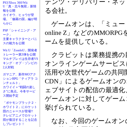
テンツ・デリバリー・ネッ
PS3/Xbox 360/Wii
U「真・北斗無双」新情
る会社。
報を公開
カイオウ、ヒョウが登
場。「修羅の国」編が明
ゲームオンは、「ミュー 
らかに
PSP「シャイニング・ア
online Z」などのMMO
ーク」
主要キャラクターとパニ
ームを提供している。
スの能力を公開
Wii U「ZombiU」開発者
クラビットは業務提携の
トレーラー第3弾を公開
マルチプレイは生存者VS
オンラインゲームサービス
キング・オブ・ゾンビの
2人対戦
活用や次世代ゲームの共同
ガマニア、新作MOアク
ションRPG「ティアラ コ
CDN」によるゲームオン
ンチェルト」
カワイイ＋“戦闘の楽し
ェブサイトの配信の最適化
さ”に焦点。今冬サービ
ス開始予定
ゲームオンに対してゲーム
「ポケモンブラック２・
挙げられている。
ホワイト２」にロケット
団のニャースが登場!!
テレビアニメでロケット
なお、今回のゲームオン
団が復活することを記念
しプレゼント！