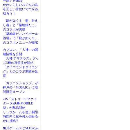
ー鍋」を発売
かわいらしいおでんの具
を正しい箸使いでつかみ
取ろう！
「龍が如く５ 夢、叶え
し者」と「築地銀だこ」
のコラボが実現
「築地銀だこハイボール
酒場」に「龍が如く５」
のコラボメニューが登場
カプコン、「大神」の関
連情報を公開
「大神 アマテラス」グッ
ズ3種の再受注が開始
「ダイヤモンドダイニン
グ」とのコラボ期間を延
長
「カプコンショップ」が
神戸の「MOSAIC」に期
間限定オープン
iOS「ストリートファイ
ター X 鉄拳 MOBILE
祭」が配信開始
リュウか一八を使い制限
時間内に敵を何人倒せる
かに挑戦!!
角川ゲームスとSCEJの人