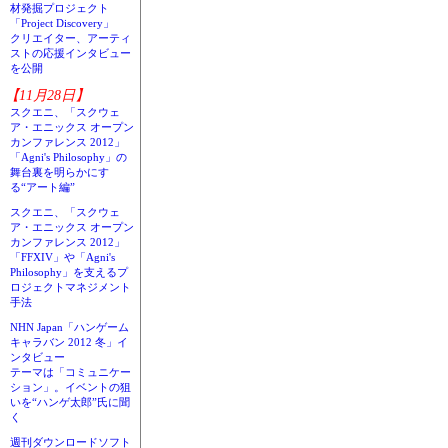
材発掘プロジェクト
「Project Discovery」
クリエイター、アーティ
ストの応援インタビュー
を公開
【11月28日】
スクエニ、「スクウェ
ア・エニックス オープン
カンファレンス 2012」
「Agni's Philosophy」の
舞台裏を明らかにす
る“アート編”
スクエニ、「スクウェ
ア・エニックス オープン
カンファレンス 2012」
「FFXIV」や「Agni's
Philosophy」を支えるプ
ロジェクトマネジメント
手法
NHN Japan「ハンゲーム
キャラバン 2012 冬」イ
ンタビュー
テーマは「コミュニケー
ション」。イベントの狙
いを“ハンゲ太郎”氏に聞
く
週刊ダウンロードソフト