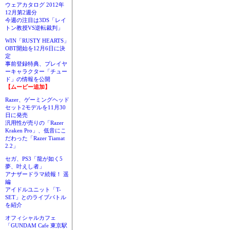
ウェアカタログ 2012年
12月第2週分
今週の注目は3DS「レイ
トン教授VS逆転裁判」
WIN「RUSTY HEARTS」
OBT開始を12月6日に決
定
事前登録特典、プレイヤ
ーキャラクター「チュー
ド」の情報を公開
【ムービー追加】
Razer、ゲーミングヘッド
セット2モデルを11月30
日に発売
汎用性が売りの「Razer
Kraken Pro」、低音にこ
だわった「Razer Tiamat
2.2」
セガ、PS3「龍が如く5
夢、叶えし者」
アナザードラマ続報！ 遥
編
アイドルユニット「T-
SET」とのライブバトル
を紹介
オフィシャルカフェ
「GUNDAM Cafe 東京駅