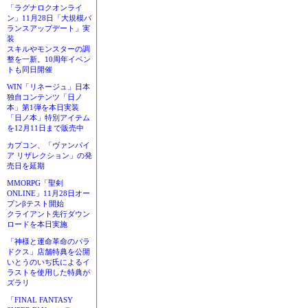
「ラグナロクオンライ
ン」11月28日「大規模バ
ランスアップデート」実
装
スキルやモンスターの調
整を一新。10周年イベン
トも同日開催
WIN「リネージュ」日本
独自コンテンツ「日ノ
本」第1弾を本日実装
「日ノ本」特別アイテム
を12月11日まで販売中
カプコン、「ヴァンパイ
ア リザレクション」の発
売日を延期
MMORPG「聖剣
ONLINE」11月28日オー
プンβテスト開始
クライアント先行ダウン
ロードを本日実施
「神様と運命革命のパラ
ドクス」店舗特典を公開
いとうのいぢ氏によるイ
ラストを使用した特典が
ズラリ
「FINAL FANTASY