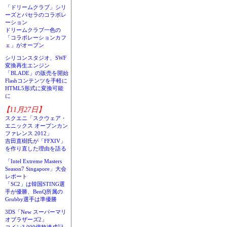
「ドリームクラブ」シリ
ーズとパセラのコラボレ
ーション
ドリームクラブ一色の
「コラボレーションカフ
ェ」がオープン
シリコンスタジオ、SWF
変換再生エンジン
「BLADE」の販売を開始
Flashコンテンツを手軽に
HTML5形式に変換可能
に
【11月27日】
スクエニ「スクウェア・
エニックス オープンカン
ファレンス 2012」
吉田直樹氏が「FFXIV」
を作り直した理由を語る
「Intel Extreme Masters
Season7 Singapore」大会
レポート
「SC2」は韓国STING選
手が優勝、BenQ所属の
Grubby選手は準優勝
3DS「New スーパーマリ
オブラザーズ2」