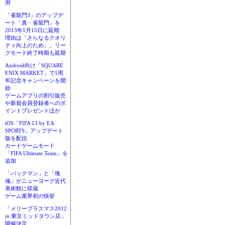
用
「雀龍門3」のアップデ
ート「真・雀龍門」を
2013年1月15日に延期
理由は「さらなるクオリ
ティ向上のため」。リー
グモード終了時期も延期
Android向け「SQUARE
ENIX MARKET」で1周
年記念キャンペーンを開
始
ゲームアプリの割引販売
や新規会員登録者へのポ
イントプレゼントほか
iOS「FIFA 13 by EA
SPORTS」アップデート
版を配信
カードゲームモード
「FIFA Ultimate Team」を
追加
「パックマン」と「塊
魂」がニューヨーク近代
美術館に収蔵
ゲーム業界初の快挙
「メリープラスマス2012
in 東京ミッドタウン店」
開催決定