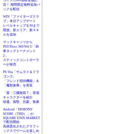
コイン3,000億枚達成記
念！ 期間限定無料追加パ
ックを配信
WIN「ファイターズクラ
ブ」本日アップデート
レベルキャップを30まで
開放。新エリア、新スキ
ルを追加
マッドキャッツから
PS3/Xbox 360/Wii U「鉄
拳タッグトーナメント
2」
スティックコントローラ
ーが発売
PS Vita「サムライ＆ドラ
ゴンズ」
「フレンド招待機能」＆
「魔獣倉庫」を実装
「真・三國無双７」登場
キャラクターを紹介
陸遜、孫堅、呂蒙、魯粛
Android「DEMONS'
SCORE（THD）」が
SQUARE ENIX MARKET
で配信開始
高画質化されたグラフィ
ックスでゲームを楽しめ