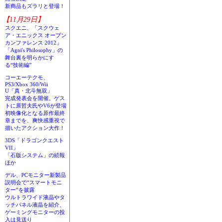
新商品もズラリと登場！
【11月29日】
スクエニ、「スクウェ
ア・エニックス オープン
カンファレンス 2012」
「Agni's Philosophy」の
舞台裏を明らかにす
る“技術編”
コーエーテクモ、
PS3/Xbox 360/Wii
U「真・北斗無双」
完成発表会を開催。ゲス
トに原哲夫氏やV6が登場
初映像化となる原作最終
章までを、爽快感重視で
描いたアクション大作！
3DS「ドラゴンクエスト
VII」
「石版システム」の続報
ほか
デル、PCモニター新製品
説明会で“スマートモニ
ター”を披露
ウルトラワイド液晶やタ
ッチパネル液晶を紹介、
ゲーミングモニターの投
入は見送り