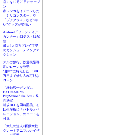
店」を12月20日にオープ
ン
赤レンガをイメージした
「シリコンスター」や
「プチグラス」など“赤
い”グッズが勢揃い
Android「フロンティア
ガンナー」β2テスト版配
信
最大4人協力プレイ可能
のガンシューティングア
クション
スルガ銀行、鉄道模型専
用のローンを発売
“趣味”に特化した、500
万円まで借り入れ可能な
ローン
「機動戦士ガンダム
EXTREME VS.
PlayStation3 the Best」発
売決定
新規DLCを同時配信、初
回生産版に「バトルオペ
レーション」のコードを
付属
「太鼓の達人×百獣大戦
グレートアニマルカイザ