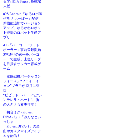
るNVIDIA Tegra 3搭載端
末版
iOS/Android「ゆるロボ製
作所 ふぃーばー」配信
新機能追加でバージョン
アップ。ゆるかわロボッ
ト登場のロボット生産ア
プリ
iOS「バーコードフット
ボーラー」事前登録開始
3兆通りの選手をバーコ
ードで生成。上位リーグ
を目指すサッカー育成ゲ
ーム
「電脳戦機バーチャロン
フォース」“フェイ・イ
ェン”プラモが12月に登
場
“ビビッド・ハート”と“シ
ンデレラ・ハート”。胸
の大きさも変更可能！
「初音ミク -Project
DIVA- f」×「みんなとい
っしょ」
「Project DIVA- f」の楽
曲やカスタマイズアイテ
ムを配信！