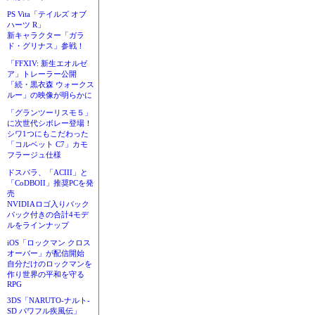
PS Vita「テイルズ オブ
ハーツ R」
新キャラクター「ガラ
ド・グリナス」参戦！
「FFXIV: 新生エオルゼ
ア」トレーラー公開
「続・黒衣森 ウォークス
ルー」の映像が明らかに
「グランツーリスモ５」
に次世代シボレー登場！
シワ1つにもこだわった
「コルベット C7」カモ
フラージュ仕様
ドスパラ、「ACIII」と
「CoDBOII」推奨PCを発
売
NVIDIAロゴ入りバック
パック付きの合計4モデ
ルをラインナップ
iOS「ロックマン クロス
オーバー」が配信開始
自分だけのロックマンを
作り世界の平和を守る
RPG
3DS「NARUTO-ナルト-
SD パワフル疾風伝」