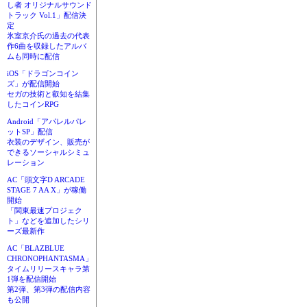
し者 オリジナルサウンド
トラック Vol.1」配信決
定
氷室京介氏の過去の代表
作6曲を収録したアルバ
ムも同時に配信
iOS「ドラゴンコイン
ズ」が配信開始
セガの技術と叡知を結集
したコインRPG
Android「アパレルパレ
ットSP」配信
衣装のデザイン、販売が
できるソーシャルシミュ
レーション
AC「頭文字D ARCADE
STAGE 7 AA X」が稼働
開始
「関東最速プロジェク
ト」などを追加したシリ
ーズ最新作
AC「BLAZBLUE
CHRONOPHANTASMA」
タイムリリースキャラ第
1弾を配信開始
第2弾、第3弾の配信内容
も公開