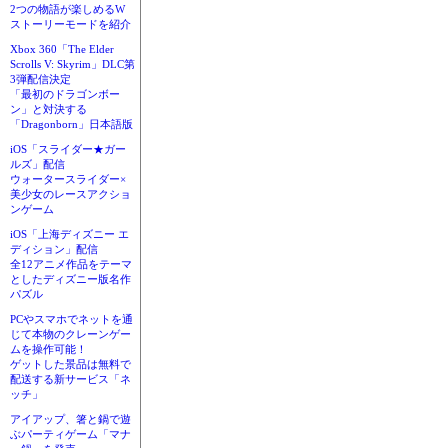
2つの物語が楽しめるW
ストーリーモードを紹介
Xbox 360「The Elder
Scrolls V: Skyrim」DLC第
3弾配信決定
「最初のドラゴンボー
ン」と対決する
「Dragonborn」日本語版
iOS「スライダー★ガー
ルズ」配信
ウォータースライダー×
美少女のレースアクショ
ンゲーム
iOS「上海ディズニー エ
ディション」配信
全12アニメ作品をテーマ
としたディズニー版名作
パズル
PCやスマホでネットを通
じて本物のクレーンゲー
ムを操作可能！
ゲットした景品は無料で
配送する新サービス「ネ
ッチ」
アイアップ、箸と鍋で遊
ぶパーティゲーム「マナ