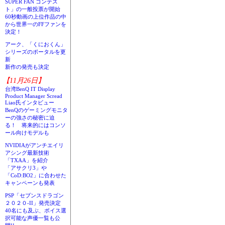
SUPER FAN コンテス
ト」の一般投票が開始
60秒動画の上位作品の中
から世界一のFFファンを
決定！
アーク、「くにおくん」
シリーズのポータルを更
新
新作の発売も決定
【11月26日】
台湾BenQ IT Display
Product Manager Scread
Liao氏インタビュー
BenQのゲーミングモニタ
ーの強さの秘密に迫
る！ 将来的にはコンソ
ール向けモデルも
NVIDIAがアンチエイリ
アシング最新技術
「TXAA」を紹介
「アサクリ3」や
「CoD:BO2」に合わせた
キャンペーンも発表
PSP「セブンスドラゴン
２０２０-II」発売決定
40名にも及ぶ、ボイス選
択可能な声優一覧も公