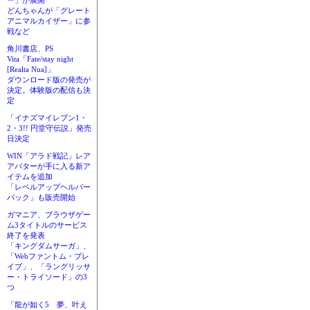
ー」が展開
どんちゃんが「グレート
アニマルカイザー」に参
戦など
角川書店、PS
Vita「Fate/stay night
[Realta Nua]」
ダウンロード版の発売が
決定。体験版の配信も決
定
「イナズマイレブン1・
2・3!! 円堂守伝説」発売
日決定
WIN「アラド戦記」レア
アバターが手に入る新ア
イテムを追加
「レベルアップヘルパー
パック」も販売開始
ガマニア、ブラウザゲー
ム3タイトルのサービス
終了を発表
「キングダムサーガ」、
「Webファントム・ブレ
イブ」、「ラングリッサ
ー・トライソード」の3
つ
「龍が如く5 夢、叶え