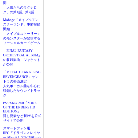
開
「人形たちのラグナロ
ク」の第1話、第2話
Mobage「メイプルモン
スターランド」事前登録
開始
「メイプルストーリー」
のモンスターが登場する
ソーシャルカードゲーム
「FINAL FANTASY
ORCHESTRAL ALBUM」
の収録楽曲、ジャケット
が公開
「METAL GEAR RISING
REVENGEANCE」サン
トラの発売決定
人気ボーカル曲を中心に
収録したサウンドトラッ
ク
PS3/Xbox 360「ZONE
OF THE ENDERS HD
EDITION」
隠し要素など新PVを公式
サイトで公開
スマートフォン用
RPG「ドラゴンスレイヤ
ー 導かれし宝冠の戦士た