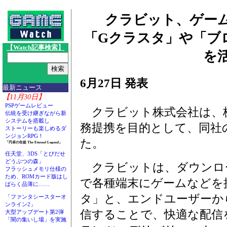
クラビット、ゲー
「Gクラスタ」や「ブ
【Watch記事検索】
を
6月27日 発表
最新ニュース
【11月30日】
PSPゲームレビュー
クラビット株式会社は、
伝統を受け継ぎながら新
システムを搭載し
務提携を目的として、同社
ストーリーも楽しめるダ
ンジョンRPG！
た。
「円卓の生徒 The Eternal Legend」
任天堂、3DS「とびだせ
どうぶつの森」
クラビットは、ダウンロ
フラッシュメモリ仕様の
ため、ROMカード版はし
で各種端末にゲームなどを
ばらく品薄に……
タ」と、エンドユーザーか
「ファンタシースターオ
ンライン2」
信することで、快適な配信を
大型アップデート第2弾
「闇の集いし場」を実施