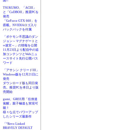
開!!
TSUKUMO、「ACIII」
と「CoDBOII」推奨PCを
発売
「GeForce GTX 660」を
搭載。NVIDIAロゴ入り
バックパックを付属
「ポケモン不思議のダン
ジョン～マグナゲートと
∞迷宮～」の情報を公開
11月23日より配信中の追
加コンテンツとWebニュ
ースサイト先行公開パス
ワード
「アサシン クリードIII」
Windows版を12月21日に
発売
ダウンロード版も同日発
売。推奨PCを本日より販
売開始
gumi、GREE用「任侠道
覚醒」親子極道も実現可
能！
様々な点でパワーアップ
したシリーズ最新作
「“Revo Linked
BRAVELY DEFAULT