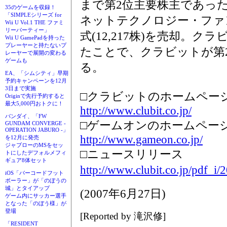
まで第2位主要株主であっ
35のゲームを収録！
「SIMPLEシリーズ for
ネットテクノロジー・ファ
Wii U Vol.1 THE ファミ
リーパーティー」
式(12,217株)を売却。クラ
Wii U GamePadを持った
プレーヤーと持たないプ
たことで、クラビットが第
レーヤーで展開の変わる
ゲームも
る。
EA、「シムシティ」早期
予約キャンペーンを12月
3日まで実施
□クラビットのホームペー
Originで先行予約すると
最大5,000円おトクに！
http://www.clubit.co.jp/
バンダイ、「FW
□ゲームオンのホームペー
GUNDAM CONVERGE -
OPERATION JABURO -」
http://www.gameon.co.jp/
を12月に発売
ジャブローのMSをセッ
□ニュースリリース
トにしたデフォルメフィ
ギュア8体セット
http://www.clubit.co.jp/pdf_i
iOS「バーコードフット
ボーラー」が「のぼうの
城」とタイアップ
(2007年6月27日)
ゲーム内にサッカー選手
となった「のぼう様」が
登場
[Reported by 滝沢修]
「RESIDENT