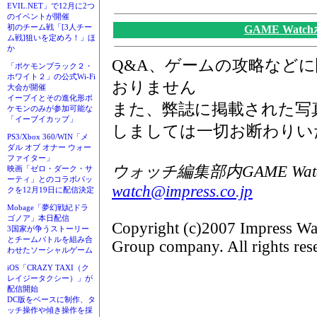
EVIL.NET」で12月に2つ
のイベントが開催
初のチーム戦「[3人チー
GAME Wat
ム戦]狙いを定めろ！」ほ
か
Q&A、ゲームの攻略など
「ポケモンブラック２・
ホワイト２」の公式Wi-Fi
おりません
大会が開催
イーブイとその進化形ポ
また、弊誌に掲載された写
ケモンのみが参加可能な
「イーブイカップ」
しましては一切お断わりい
PS3/Xbox 360/WIN「メ
ダル オブ オナー ウォー
ファイター」
ウォッチ編集部内GAME Wat
映画「ゼロ・ダーク・サ
ーティ」とのコラボパッ
watch@impress.co.jp
クを12月19日に配信決定
Mobage「夢幻戦紀ドラ
ゴノア」本日配信
Copyright (c)2007 Impress Wa
3国家が争うストーリー
とチームバトルを組み合
Group company. All rights res
わせたソーシャルゲーム
iOS「CRAZY TAXI（ク
レイジータクシー）」が
配信開始
DC版をベースに制作、タ
ッチ操作や傾き操作を採