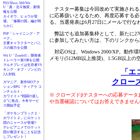
PS3/Xbox 360/Wii
U「真・北斗無双」新情
テスター募集は今回改めて実施されるが
報を公開
に応募扱いとなるため、再度応募する必
カイオウ、ヒョウが登
場。「修羅の国」編が明
る。当選発表は6月27日にメールで行な
らかに
弊誌でも追加募集枠として、新たに27
PSP「シャイニング・ア
ーク」
に参加してみたい方は、下のリンクから
主要キャラクターとパニ
スの能力を公開
対応OSは、Windows 2000/XP。動作環境は
Wii U「ZombiU」開発者
メモリ(512MB以上推奨)、1.5GB以上
トレーラー第3弾を公開
マルチプレイは生存者VS
キング・オブ・ゾンビの
「エコマ
2人対戦
クロー
ガマニア、新作MOアク
ションRPG「ティアラ コ
ンチェルト」
※ クローズドβテスターへの応募デー
カワイイ＋“戦闘の楽し
や当選確認についてはお答えできません
さ”に焦点。今冬サービ
ス開始予定
「ポケモンブラック２・
ホワイト２」にロケット
団のニャースが登場!!
テレビアニメでロケット
団が復活することを記念
しプレゼント！