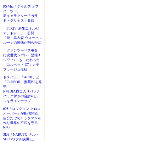
PS Vita「テイルズ オブ
ハーツ R」
新キャラクター「ガラ
ド・グリナス」参戦！
「FFXIV: 新生エオルゼ
ア」トレーラー公開
「続・黒衣森 ウォークス
ルー」の映像が明らかに
「グランツーリスモ５」
に次世代シボレー登場！
シワ1つにもこだわった
「コルベット C7」カモ
フラージュ仕様
ドスパラ、「ACIII」と
「CoDBOII」推奨PCを発
売
NVIDIAロゴ入りバック
パック付きの合計4モデ
ルをラインナップ
iOS「ロックマン クロス
オーバー」が配信開始
自分だけのロックマンを
作り世界の平和を守る
RPG
3DS「NARUTO-ナルト-
SD パワフル疾風伝」