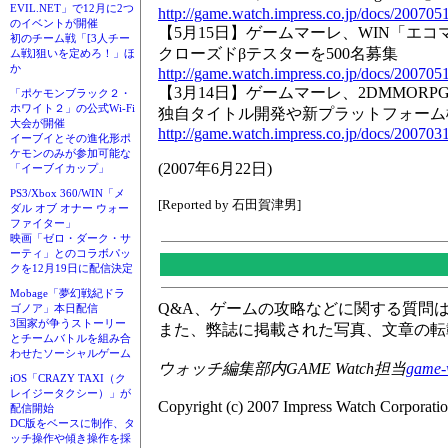
EVIL.NET」で12月に2つ
http://game.watch.impress.co.jp/docs/20070
のイベントが開催
【5月15日】ゲームマーレ、WIN「エコマジ! ～E
初のチーム戦「[3人チー
クローズドβテスターを500名募集
ム戦]狙いを定めろ！」ほ
か
http://game.watch.impress.co.jp/docs/20070
【3月14日】ゲームマーレ、2DMMOR
「ポケモンブラック２・
ホワイト２」の公式Wi-Fi
独自タイトル開発や新プラットフォーム
大会が開催
http://game.watch.impress.co.jp/docs/20070
イーブイとその進化形ポ
ケモンのみが参加可能な
(2007年6月22日)
「イーブイカップ」
PS3/Xbox 360/WIN「メ
[Reported by 石田賀津男]
ダル オブ オナー ウォー
ファイター」
映画「ゼロ・ダーク・サ
ーティ」とのコラボパッ
クを12月19日に配信決定
Mobage「夢幻戦紀ドラ
Q&A、ゲームの攻略などに関する質問
ゴノア」本日配信
3国家が争うストーリー
また、弊誌に掲載された写真、文章の転
とチームバトルを組み合
わせたソーシャルゲーム
ウォッチ編集部内GAME Watch担当
game-
iOS「CRAZY TAXI（ク
レイジータクシー）」が
Copyright (c) 2007 Impress Watch Corporatio
配信開始
DC版をベースに制作、タ
ッチ操作や傾き操作を採