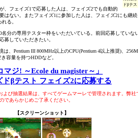
ドβテス
、フェイズ1で応募した人は、フェイズ2でも自動的
要はない。またフェイズ1に参加した人は、フェイズ2にも継続
われる。
0名分の専用テスター枠をいただいている。前回応募していな
応募していただきたい。
、Pentium III 800MHz以上のCPU(Pentium 4以上推奨)、
の空き容量を持つHDDなど。
ジ! ～Ecole du magister～」
ズドβテスト フェイズ2に応募する
タおよび抽選結果は、すべてゲームマーレで管理されます。弊社
のであらかじめご了承ください。
【スクリーンショット】