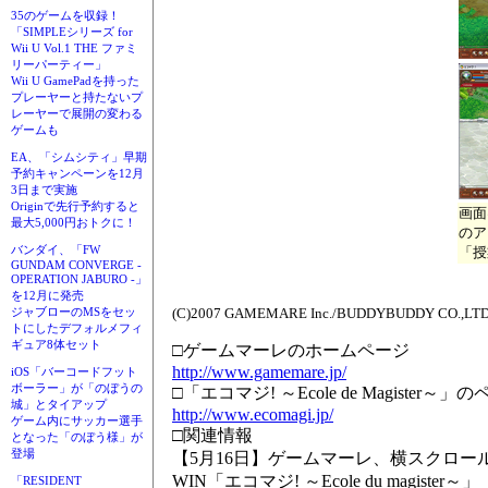
35のゲームを収録！
「SIMPLEシリーズ for
Wii U Vol.1 THE ファミ
リーパーティー」
Wii U GamePadを持った
プレーヤーと持たないプ
レーヤーで展開の変わる
ゲームも
EA、「シムシティ」早期
予約キャンペーンを12月
3日まで実施
Originで先行予約すると
画面
最大5,000円おトクに！
のア
バンダイ、「FW
「授
GUNDAM CONVERGE -
OPERATION JABURO -」
を12月に発売
(C)2007 GAMEMARE Inc./BUDDYBUDDY CO.,LTD.
ジャブローのMSをセッ
トにしたデフォルメフィ
ギュア8体セット
□ゲームマーレのホームページ
http://www.gamemare.jp/
iOS「バーコードフット
ボーラー」が「のぼうの
□「エコマジ! ～Ecole de Magister～」
城」とタイアップ
http://www.ecomagi.jp/
ゲーム内にサッカー選手
□関連情報
となった「のぼう様」が
登場
【5月16日】ゲームマーレ、横スクロール
WIN「エコマジ! ～Ecole du magister～」
「RESIDENT