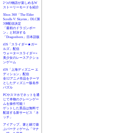
2つの物語が楽しめるW
ストーリーモードを紹介
Xbox 360「The Elder
Scrolls V: Skyrim」DLC第
3弾配信決定
「最初のドラゴンボー
ン」と対決する
「Dragonborn」日本語版
iOS「スライダー★ガー
ルズ」配信
ウォータースライダー×
美少女のレースアクショ
ンゲーム
iOS「上海ディズニー エ
ディション」配信
全12アニメ作品をテーマ
としたディズニー版名作
パズル
PCやスマホでネットを通
じて本物のクレーンゲー
ムを操作可能！
ゲットした景品は無料で
配送する新サービス「ネ
ッチ」
アイアップ、箸と鍋で遊
ぶパーティゲーム「マナ