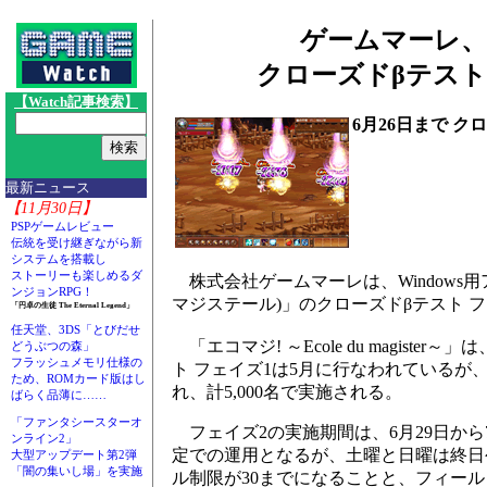
ゲームマーレ、WIN
クローズドβテスト
【Watch記事検索】
6月26日まで 
最新ニュース
【11月30日】
PSPゲームレビュー
伝統を受け継ぎながら新
システムを搭載し
ストーリーも楽しめるダ
株式会社ゲームマーレは、Windows用アカデ
ンジョンRPG！
マジステール)」のクローズドβテスト フ
「円卓の生徒 The Eternal Legend」
任天堂、3DS「とびだせ
「エコマジ! ～Ecole du magist
どうぶつの森」
フラッシュメモリ仕様の
ト フェイズ1は5月に行なわれているが、
ため、ROMカード版はし
れ、計5,000名で実施される。
ばらく品薄に……
「ファンタシースターオ
フェイズ2の実施期間は、6月29日から7
ンライン2」
定での運用となるが、土曜と日曜は終日
大型アップデート第2弾
「闇の集いし場」を実施
ル制限が30までになることと、フィー