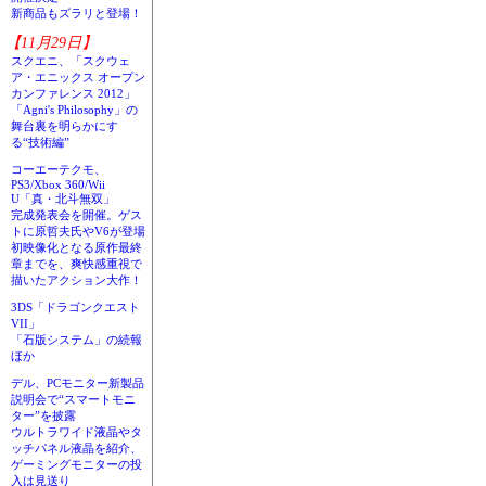
新商品もズラリと登場！
【11月29日】
スクエニ、「スクウェ
ア・エニックス オープン
カンファレンス 2012」
「Agni's Philosophy」の
舞台裏を明らかにす
る“技術編”
コーエーテクモ、
PS3/Xbox 360/Wii
U「真・北斗無双」
完成発表会を開催。ゲス
トに原哲夫氏やV6が登場
初映像化となる原作最終
章までを、爽快感重視で
描いたアクション大作！
3DS「ドラゴンクエスト
VII」
「石版システム」の続報
ほか
デル、PCモニター新製品
説明会で“スマートモニ
ター”を披露
ウルトラワイド液晶やタ
ッチパネル液晶を紹介、
ゲーミングモニターの投
入は見送り