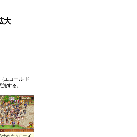
拡大
～ (エコール ド
で実施する。
行なわれたクローズ