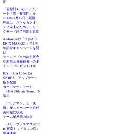
用
「雀龍門3」のアップデ
ート「真・雀龍門」を
2013年1月15日に延期
理由は「さらなるクオリ
ティ向上のため」。リー
グモード終了時期も延期
Android向け「SQUARE
ENIX MARKET」で1周
年記念キャンペーンを開
始
ゲームアプリの割引販売
や新規会員登録者へのポ
イントプレゼントほか
iOS「FIFA 13 by EA
SPORTS」アップデート
版を配信
カードゲームモード
「FIFA Ultimate Team」を
追加
「パックマン」と「塊
魂」がニューヨーク近代
美術館に収蔵
ゲーム業界初の快挙
「メリープラスマス2012
in 東京ミッドタウン店」
開催決定