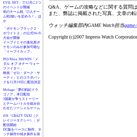
EVIL.NET」で12月に2つ
Q&A、ゲームの攻略などに関する質問
のイベントが開催
初のチーム戦「[3人チー
また、弊誌に掲載された写真、文章の転
ム戦]狙いを定めろ！」ほ
か
ウォッチ編集部内GAME Watch担当
game-
「ポケモンブラック２・
ホワイト２」の公式Wi-Fi
Copyright (c)2007 Impress Watch Corporation
大会が開催
イーブイとその進化形ポ
ケモンのみが参加可能な
「イーブイカップ」
PS3/Xbox 360/WIN「メ
ダル オブ オナー ウォー
ファイター」
映画「ゼロ・ダーク・サ
ーティ」とのコラボパッ
クを12月19日に配信決定
Mobage「夢幻戦紀ドラ
ゴノア」本日配信
3国家が争うストーリー
とチームバトルを組み合
わせたソーシャルゲーム
iOS「CRAZY TAXI（ク
レイジータクシー）」が
配信開始
DC版をベースに制作、タ
ッチ操作や傾き操作を採