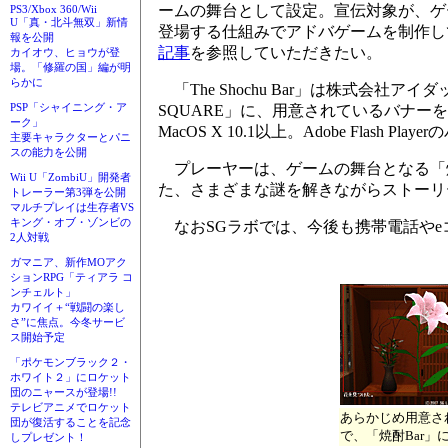
ームの舞台として設定。宣伝対象が、ゲ
PS3/Xbox 360/Wii
U「真・北斗無双」新情
登場する仕組みでアドバゲームを制作し
報を公開
記事
を参照していただきたい。
カイオウ、ヒョウが登
場。「修羅の国」編が明
らかに
「The Shochu Bar」は株式会
PSP「シャイニング・ア
SQUARE」に、用意されているバナーを
ーク」
MacOS X 10.1以上。Adobe Flas
主要キャラクターとパニ
スの能力を公開
プレーヤーは、ゲームの舞台となる「焼
Wii U「ZombiU」開発者
た、さまざまな謎を解きながらストーリ
トレーラー第3弾を公開
マルチプレイは生存者VS
キング・オブ・ゾンビの
なおSGラボでは、今後も携帯電話やe
2人対戦
ガマニア、新作MOアク
ションRPG「ティアラ コ
ンチェルト」
カワイイ＋“戦闘の楽し
さ”に焦点。今冬サービ
ス開始予定
「ポケモンブラック２・
ホワイト２」にロケット
団のニャースが登場!!
テレビアニメでロケット
あらかじめ用意さ
団が復活することを記念
で、「焼酎Bar
しプレゼント！