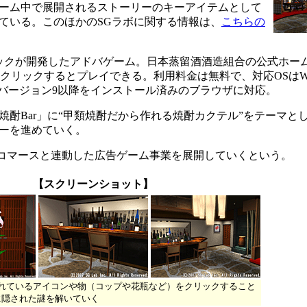
ーム中で展開されるストーリーのキーアイテムとして
ている。このほかのSGラボに関する情報は、
こちらの
社アイダックが開発したアドバゲーム。日本蒸留酒酒造組合の公式ホ
クリックするとプレイできる。利用料金は無料で、対応OSはWind
h Playerのバージョン9以降をインストール済みのブラウザに対応。
酎Bar」に“甲類焼酎だから作れる焼酎カクテル”をテーマと
ーを進めていく。
コマースと連動した広告ゲーム事業を展開していくという。
【スクリーンショット】
れているアイコンや物（コップや花瓶など）をクリックすること
」に隠された謎を解いていく