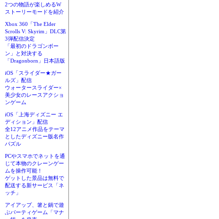
2つの物語が楽しめるW
ストーリーモードを紹介
Xbox 360「The Elder
Scrolls V: Skyrim」DLC第
3弾配信決定
「最初のドラゴンボー
ン」と対決する
「Dragonborn」日本語版
iOS「スライダー★ガー
ルズ」配信
ウォータースライダー×
美少女のレースアクショ
ンゲーム
iOS「上海ディズニー エ
ディション」配信
全12アニメ作品をテーマ
としたディズニー版名作
パズル
PCやスマホでネットを通
じて本物のクレーンゲー
ムを操作可能！
ゲットした景品は無料で
配送する新サービス「ネ
ッチ」
アイアップ、箸と鍋で遊
ぶパーティゲーム「マナ