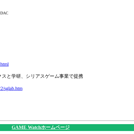
 IDAC
.html
ニックスと学研、シリアスゲーム事業で提携
22/sglab.htm
GAME Watchホームページ