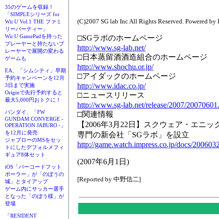
35のゲームを収録！
「SIMPLEシリーズ for
(C)2007 SG lab Inc All Rights Reserved. Powered by
Wii U Vol.1 THE ファミ
リーパーティー」
Wii U GamePadを持った
□SGラボのホームページ
プレーヤーと持たないプ
http://www.sg-lab.net/
レーヤーで展開の変わる
□日本蒸留酒酒造組合のホームページ
ゲームも
http://www.shochu.or.jp/
EA、「シムシティ」早期
□アイダックのホームページ
予約キャンペーンを12月
http://www.idac.co.jp/
3日まで実施
Originで先行予約すると
□ニュースリリース
最大5,000円おトクに！
http://www.sg-lab.net/release/2007/20070601
バンダイ、「FW
□関連情報
GUNDAM CONVERGE -
【2006年3月22日】スクウェア・エ
OPERATION JABURO -」
を12月に発売
専門の新会社「SGラボ」を設立
ジャブローのMSをセッ
http://game.watch.impress.co.jp/docs/200603
トにしたデフォルメフィ
ギュア8体セット
(2007年6月1日)
iOS「バーコードフット
ボーラー」が「のぼうの
[Reported by 中野信二]
城」とタイアップ
ゲーム内にサッカー選手
となった「のぼう様」が
登場
「RESIDENT