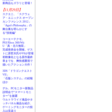
新商品もズラリと登場！
【11月29日】
スクエニ、「スクウェ
ア・エニックス オープン
カンファレンス 2012」
「Agni's Philosophy」の
舞台裏を明らかにす
る“技術編”
コーエーテクモ、
PS3/Xbox 360/Wii
U「真・北斗無双」
完成発表会を開催。ゲス
トに原哲夫氏やV6が登場
初映像化となる原作最終
章までを、爽快感重視で
描いたアクション大作！
3DS「ドラゴンクエスト
VII」
「石版システム」の続報
ほか
デル、PCモニター新製品
説明会で“スマートモニ
ター”を披露
ウルトラワイド液晶やタ
ッチパネル液晶を紹介、
ゲーミングモニターの投
入は見送り