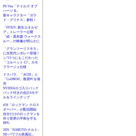
PS Vita「テイルズ オブ
ハーツ R」
新キャラクター「ガラ
ド・グリナス」参戦！
「FFXIV: 新生エオルゼ
ア」トレーラー公開
「続・黒衣森 ウォークス
ルー」の映像が明らかに
「グランツーリスモ５」
に次世代シボレー登場！
シワ1つにもこだわった
「コルベット C7」カモ
フラージュ仕様
ドスパラ、「ACIII」と
「CoDBOII」推奨PCを発
売
NVIDIAロゴ入りバック
パック付きの合計4モデ
ルをラインナップ
iOS「ロックマン クロス
オーバー」が配信開始
自分だけのロックマンを
作り世界の平和を守る
RPG
3DS「NARUTO-ナルト-
SD パワフル疾風伝」