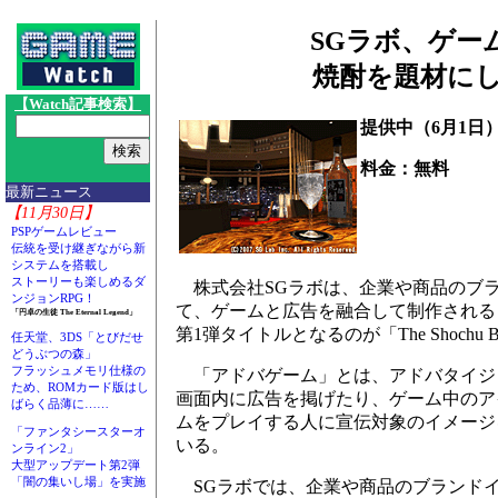
SGラボ、ゲー
焼酎を題材にした
【Watch記事検索】
提供中（6月1日
料金：無料
最新ニュース
【11月30日】
PSPゲームレビュー
伝統を受け継ぎながら新
システムを搭載し
ストーリーも楽しめるダ
株式会社SGラボは、企業や商品のブ
ンジョンRPG！
て、ゲームと広告を融合して制作される
「円卓の生徒 The Eternal Legend」
第1弾タイトルとなるのが「The Shochu B
任天堂、3DS「とびだせ
どうぶつの森」
フラッシュメモリ仕様の
「アドバゲーム」とは、アドバタイジ
ため、ROMカード版はし
画面内に広告を掲げたり、ゲーム中のア
ばらく品薄に……
ムをプレイする人に宣伝対象のイメージ
「ファンタシースターオ
いる。
ンライン2」
大型アップデート第2弾
「闇の集いし場」を実施
SGラボでは、企業や商品のブランド