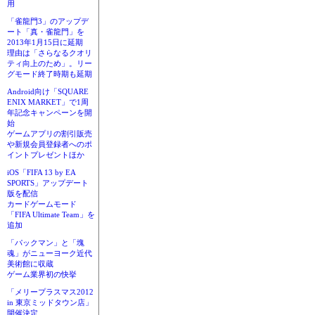
用
「雀龍門3」のアップデ
ート「真・雀龍門」を
2013年1月15日に延期
理由は「さらなるクオリ
ティ向上のため」。リー
グモード終了時期も延期
Android向け「SQUARE
ENIX MARKET」で1周
年記念キャンペーンを開
始
ゲームアプリの割引販売
や新規会員登録者へのポ
イントプレゼントほか
iOS「FIFA 13 by EA
SPORTS」アップデート
版を配信
カードゲームモード
「FIFA Ultimate Team」を
追加
「パックマン」と「塊
魂」がニューヨーク近代
美術館に収蔵
ゲーム業界初の快挙
「メリープラスマス2012
in 東京ミッドタウン店」
開催決定